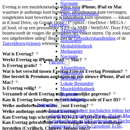
Navigatie
Evertag is een muziekmetadata-editor voor
iPhone, iPad en Mac
Taggeditor
waarmee je audiotags kunt herstellen, albumhoezen kunt vervangen,
Tagveldtoewijzingen
songteksten kunt bewerken en je bibliotheek kunt opruimen — lokaal
Verbindingen
in iCloud Drive, op Google Drive / Dropbox / OneDrive / MEGA /
Evervideo
pCloud, of op een persoonlijke NAS via SMB / WebDAV. Deze FA
Afspeellijsten
beantwoordt de vragen die gebruikers het vaakst sturen. Op zoek naar
Bestanden
een uitgebreidere uitleg? Begin met de
Gebruikershandleiding
of de
Instellingen
Tagveldtoewijzingen
referentie.
Mediabibliotheek
Mediaspeler
Wat is Evertag?
Navigatie
Werkt Evertag op iPhone, iPad en Mac?
Flacbox
Is Evertag gratis?
Afspeellijsten
Wat is het verschil tussen Evertag Free en Evertag Premium?
Audiospeler
Hoe herstel ik Premium-aankopen op een nieuwe iPhone, iPad of
Instellingen
Mac?
Lokale Bestanden
Is Evertag veilig?
Muziekbibliotheek
Verzamelt of deelt Evertag mijn persoonlijke gegevens?
Navigatie
Verbindingen
Kan ik Evertag beveiligen met een toegangscode of Face ID?
Instructies
Welke audioformaten ondersteunt Evertag?
Een muziekvisualizer inschakelen tijdens he
Welke audiotags ondersteunt Evertag?
afspelen van muziek op iPhone, iPad en Ma
Kan Evertag tags schrijven in ID3v2.3- of ID3v2.4-formaat?
Geluidseffecten en DSP gebruiken in Flacbo
Kan Evertag gebrabbelde of beschadigde tekens in audiotags
Compressor, Freeverb, Crossfeed, Echo,
herstellen (Cyrillisch, Chinees, Japans, enz.)?