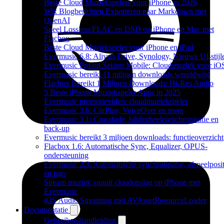
Beste Cloud Muziekspelers voor iPhone in 2026
Wix Blogberichten Exporteren naar Markdown met
OpenAI
Speel Lossless FLAC en DSD op iPhone en Mac met
Flacbox
Beste Cloud Muziekspeler voor iPhone en iPad
Evermusic 6.8: Aliyun Drive, Synology, Nieuwe UI-stijl
Evermusic Pro op Setapp Mobile: Cloudmuziek voor iO
Evermusic bereikt 11 miljoen downloads wereldwijd
Flacbox Bereikt 1 Miljoen Downloads: Hi-Res Audio
5 Beste iPhone Muziekspeler Apps in 2025
Evermusic promotievideo: cloudmuziekspeler
Evermusic 3.6: CarPlay, VoiceOver en meer
Evermusic 3.1: Crossfade, bibliotheeksynchronisatie en
back-up
Evermusic bereikt 3 miljoen downloads: functieoverzicht
Flacbox 1.6: Automatische Sync, Equalizer, OPUS-
ondersteuning
Evermusic 2.3: Automatische synchronisatie, afspeelposit
en tags
Stream muziek vanuit cloudopslag op iPhone met
Evermusic
iOS Audio Streaming met AVAssetResourceLoader
Documentatie
Gebruikershandleiding