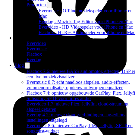
Producten
Evermusic - Offline muziekspeler voor iPhone en
Mac
Evertag - Muziek Tag Editor voor iPhone en Mac
Evervideo - HD Videospeler voor iPhone en Mac
Flacbox - Hi-Res Audiospeler voor iPhone en Ma
Producten
Evervideo
Evermusic
Flacbox
Evertag
Blog
Flacbox 7.6: nieuwe BASS-audiomotor, effecten, DSP e
een live muziekvisualizer
Evermusic 8.7: echt naadloos afspelen, audio-effecten,
volumenormalisatie, opnieuw ontworpen equalizer
Flacbox 7.4: opnieuw opgebouwde CarPlay, Plex, Jellyfi
Subsonic, SFTP voor hi-res audio
Evervideo 1.7: nieuwe Plex, Jellyfin, cloud-streaming,
afspeel-gebaren
Evertag 4.2: nieuwe cloud-verbindingen, tag-editor-
instellingen uitgelegd
Evermusic 8.6: nieuwe CarPlay, Plex, Jellyfin, SFTP en
songtekst-widget