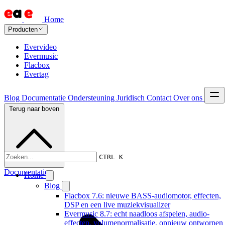
Home
Producten
Evervideo
Evermusic
Flacbox
Evertag
Blog
Documentatie
Ondersteuning
Juridisch
Contact
Over ons
Terug naar boven
CTRL K
Documentatie
Home
Blog
Flacbox 7.6: nieuwe BASS-audiomotor, effecten,
DSP en een live muziekvisualizer
Evermusic 8.7: echt naadloos afspelen, audio-
effecten, volumenormalisatie, opnieuw ontworpen