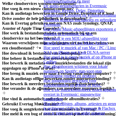
Volumenormalisatie en meer
Welke cloudservices worden ondersteund?
De audio-geluidseffecten in Evermusic
Hoe voeg ik een nieuw cloudaccount toe?
gebruiken: Reverb, Delay, Distortion,
Kan ik audiotags bewerken in Google Drive, Dropbox of iCloud
Compressor, Crossfeed en Volumenormalisa
Drive zonder de hele bibliotheek te downloaden?
Naadloos afspelen inschakelen en gebruiken
Kan ik Evertag gebruiken met een NAS zoals Synology, QNAP,
Evermusic
Asustor of Apple Time Capsule?
Hoe Apple Music-afspeellijsten exporteren 
Hoe werk ik bestandsmetadata automatisch bij op een
afspelen in Evermusic op Mac
cloudservice na het bewerken?
Hoe maak je een M3U-afspeellijst voor
Waarom verschijnen mijn wijzigingen niet na het bewerken van
Internet Archive of Live Music Archive
Hoe speel je muziek af van Mac / PC / Linux
een cloudbestand?
NAS op iPhone met Kodi DLNA-server
Hoe download ik bestanden van cloudopslag?
Hoe speel je je eigen muziek af op iPhone m
Hoe beheer ik bestanden in netwerkopslag?
CarPlay
Hoe bewerk ik metadata voor muziekbestanden die lokaal zijn
Hoe albumhoezen wijzigen voor lokale
opgeslagen op iPhone of iPad?
nummers op Spotify: stap-voor-stap
Hoe breng ik muziek over naar Evertag vanaf mijn computer?
handleiding (mobiel en desktop)
Kan ik audiotags offline bewerken zonder internetverbinding?
Hoe songteksten bewerken voor
Hoe bewerk ik meerdere bestanden tegelijk (batchmodus)?
audiobestanden op iPhone of MAC
Hoe verander ik de albumhoes van meerdere nummers tegelijk?
Hoe u uw muziekbibliotheek tussen apparat
overzet in Evermusic: stapsgewijze
Hoe vind ik automatisch ontbrekende albumillustraties?
handleiding
Hoe afspeellijsten, albums, artiesten en genr
Gebruikt Evertag MusicBrainz?
te archiveren (ZIP) in Evermusic & Flacbox
Hoe voeg ik songteksten toe aan nummers in Evertag?
over te zetten naar een ander apparaat
Hoe meld ik een bug of neem ik contact op met de ondersteuning