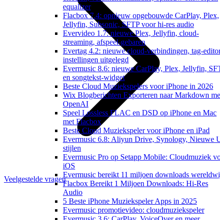
equalizer
Flacbox 7.4: opnieuw opgebouwde CarPlay, Plex,
Jellyfin, Subsonic, SFTP voor hi-res audio
Evervideo 1.7: nieuwe Plex, Jellyfin, cloud-
streaming, afspeel-gebaren
Evertag 4.2: nieuwe cloud-verbindingen, tag-edito
instellingen uitgelegd
Evermusic 8.6: nieuwe CarPlay, Plex, Jellyfin, S
en songtekst-widget
Beste Cloud Muziekspelers voor iPhone in 2026
Wix Blogberichten Exporteren naar Markdown me
OpenAI
Speel Lossless FLAC en DSD op iPhone en Mac
met Flacbox
Beste Cloud Muziekspeler voor iPhone en iPad
Evermusic 6.8: Aliyun Drive, Synology, Nieuwe 
stijlen
Evermusic Pro op Setapp Mobile: Cloudmuziek v
iOS
Evermusic bereikt 11 miljoen downloads wereldwi
Veelgestelde vragen
Flacbox Bereikt 1 Miljoen Downloads: Hi-Res
Audio
5 Beste iPhone Muziekspeler Apps in 2025
Evermusic promotievideo: cloudmuziekspeler
Evermusic 3.6: CarPlay, VoiceOver en meer