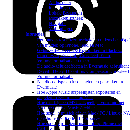
Audiospeler
Instellingen
Lokale Bestanden
Muziekbibliotheek
Navigatie
Verbindingen
Instructies
Een muziekvisualizer inschakelen tijdens het afspe
van muziek op iPhone, iPad en Mac
Geluidseffecten en DSP gebruiken in Flacbox:
Compressor, Freeverb, Crossfeed, Echo,
Volumenormalisatie en meer
De audio-geluidseffecten in Evermusic gebruiken:
Reverb, Delay, Distortion, Compressor, Crossfeed
Volumenormalisatie
Naadloos afspelen inschakelen en gebruiken in
Evermusic
Hoe Apple Music-afspeellijsten exporteren en
afspelen in Evermusic op Mac
Hoe maak je een M3U-afspeellijst voor Internet
Archive of Live Music Archive
Hoe speel je muziek af van Mac / PC / Linux / N
op iPhone met Kodi DLNA-server
Hoe speel je je eigen muziek af op iPhone met
CarPlay