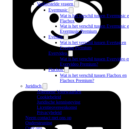
Veelgestelde vragen
Evermusic
Wat is het verschil tussen Evermusic 
Flacbox
Wat is het verschil tussen Evermusic 
Evermusic Premium
Evertag
Wat is het verschil tussen Evertag en
Evertag Premium
Evervideo
Wat is het verschil tussen Evervideo e
Evervideo Premium?
Flacbox
Wat is het verschil tussen Flacbox en
Flacbox Premium?
Juridisch
Algemene Voorwaarden
Cookiebeleid
Juridische kennisgeving
Licentieovereenkomst
Privacybeleid
Neem contact met ons op
Ondersteuning
Over ons