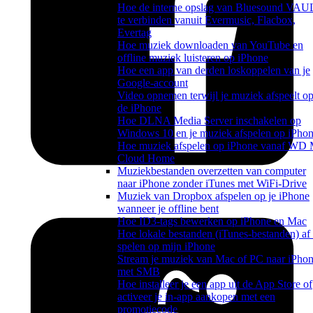
Hoe de interne opslag van Bluesound VAU
te verbinden vanuit Evermusic, Flacbox,
Evertag
Hoe muziek downloaden van YouTube en
offline muziek luisteren op iPhone
Hoe een app van derden loskoppelen van je
Google-account
Video opnemen terwijl je muziek afspeelt o
de iPhone
Hoe DLNA Media Server inschakelen op
Windows 10 en je muziek afspelen op iPho
Hoe muziek afspelen op iPhone vanaf WD
Cloud Home
Muziekbestanden overzetten van computer
naar iPhone zonder iTunes met WiFi-Drive
Muziek van Dropbox afspelen op je iPhone
wanneer je offline bent
Hoe ID3-tags bewerken op iPhone en Mac
Hoe lokale bestanden (iTunes-bestanden) af 
spelen op mijn iPhone
Stream je muziek van Mac of PC naar iPho
met SMB
Hoe installeer je een app uit de App Store of
activeer je in-app aankopen met een
promotiecode