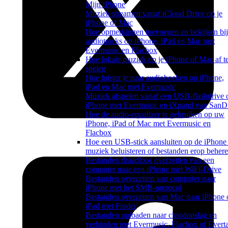
Mijn iPhone
Muziek streamen vanaf iCloud Drive op je
iPhone of Mac
Hoe opmerkingen toevoegen en bekijken bij
audiotracks op iPhone, iPad en Mac met
Evermusic en Flacbox
Hoe lokale muziek op je iPhone of Mac af t
spelen
Hoe luister je naar audioboeken op iPhone,
iPad en Mac met Evermusic
Muziek afspelen vanaf een USB-flashdrive 
iPhone met Evermusic en iXpand van SanD
Hoe de audio-equalizer te gebruiken op uw
iPhone, iPad of Mac met Evermusic en
Flacbox
Hoe een USB-stick aansluiten op de iPhone
muziek beluisteren of bestanden erop beher
Bestanden draadloos overzetten van een
computer naar een iPhone met WiFi-Drive
Bestanden overzetten van computer naar
iPhone met het SMB-protocol
Bestanden overzetten van Mac naar iPhone 
iPad met Finder
Bestanden uploaden naar cloudopslag en
verbinden met Evermusic, Flacbox of Evert