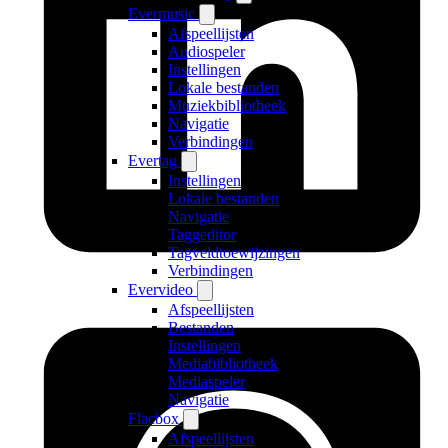
Evermusic
Afspeellijsten
Audiospeler
Instellingen
Lokale bestanden
Muziekbibliotheek
Navigatie
Verbindingen
Evertag
Instellingen
Lokale bestanden
Navigatie
Taggeditor
Tagveldtoewijzingen
Verbindingen
Evervideo
Afspeellijsten
Bestanden
Instellingen
Mediabibliotheek
Mediaspeler
Navigatie
Flacbox
Afspeellijsten