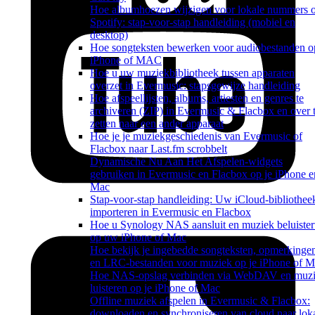
Hoe albumhoezen wijzigen voor lokale nummers 
Spotify: stap-voor-stap handleiding (mobiel en
desktop)
Hoe songteksten bewerken voor audiobestanden o
iPhone of MAC
Hoe u uw muziekbibliotheek tussen apparaten
overzet in Evermusic: stapsgewijze handleiding
Hoe afspeellijsten, albums, artiesten en genres te
archiveren (ZIP) in Evermusic & Flacbox en over 
zetten naar een ander apparaat
Hoe je je muziekgeschiedenis van Evermusic of
Flacbox naar Last.fm scrobbelt
Dynamische Nu Aan Het Afspelen-widgets
gebruiken in Evermusic en Flacbox op je iPhone e
Mac
Stap-voor-stap handleiding: Uw iCloud-bibliothee
importeren in Evermusic en Flacbox
Hoe u Synology NAS aansluit en muziek beluister
op uw iPhone of Mac
Hoe bekijk je ingebedde songteksten, opmerkinge
en LRC-bestanden voor muziek op je iPhone of 
Hoe NAS-opslag verbinden via WebDAV en muz
luisteren op je iPhone of Mac
Offline muziek afspelen in Evermusic & Flacbox:
downloaden en synchroniseren van cloud naar lok