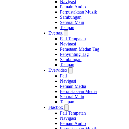
Navigasi
Pemain Audio
Perpustakaan Muzik
Sambungan
Senarai Main
Tetapan
Evertag
Fail Tempatan
Navigasi
Pemetaan Medan Tag
Penyunting Tag
Sambungan
Tetapan
Evervideo
Fail
Navigasi
Pemain Media
Perpustakaan Media
Senarai Main
Tetapan
Flacbox
Fail Tempatan
Navigasi
Pemain Audio
Perpustakaan Muzik