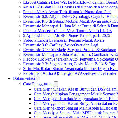
Eksport Catatan Blog Wix ke Markdown dengan OpenA
Main FLAC dan DSD Lossless di iPhone dan Mac deng
Pemain Muzik Awan Terbaik untuk iPhone dan iPad
Evermusic 6.8: Aliyun Drive, Synology, Gaya UI Bahar
Evermusic Pro di Setapp Mobile: Muzik Awan untuk iO
Evermusic Mencapai 11 Juta Muat Turun di Seluruh Dun
Flacbox Mencecah 1 Juta Muat Turun: Audio Hi-Res
5 Aplikasi Pemain Muzik iPhone Terbaik pada 2025
Video Promosi Evermusic: Pemain Muzik Awan
Evermusic 3.6: CarPlay, VoiceOver dan Lagi
Evermusic 3.1: Crossfade, Segerak Pustaka & Sandaran
Evermusic Mencapai 3 Juta Muat Turun: Gambaran Kese
Flacbox 1.6: Penyegerakan Auto, Penyama, Sokongan
Evermusic 2.3: Segerak Auto, Posisi Main Balik & Tag
Strim Muzik dari Storan Awan pada iPhone dengan Eve
Penstriman Audio iOS dengan AVAssetResourceLoader
Dokumentasi
Cara Penggunaan
Cara Menggunakan Kesan Bunyi dan DSP dalam Fla
Cara Menghidupkan Penggambar Muzik Semasa M
Cara Mengaktifkan dan Menggunakan Main Balik
Cara Menggunakan Kesan Bunyi Audio dalam Everm
Cara Mengeksport Senarai Main Apple Music da
Cara Mencipta Senarai Main M3U untuk Internet 
Cara memainkan muzik dari Mac / PC / Linux /