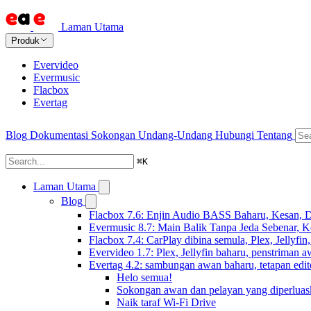
Laman Utama
Produk
Evervideo
Evermusic
Flacbox
Evertag
Blog
Dokumentasi
Sokongan
Undang-Undang
Hubungi
Tentang
⌘
K
Laman Utama
Blog
Flacbox 7.6: Enjin Audio BASS Baharu, Kesan, D
Evermusic 8.7: Main Balik Tanpa Jeda Sebenar, 
Flacbox 7.4: CarPlay dibina semula, Plex, Jellyfi
Evervideo 1.7: Plex, Jellyfin baharu, penstriman a
Evertag 4.2: sambungan awan baharu, tetapan edito
Helo semua!
Sokongan awan dan pelayan yang diperluas
Naik taraf Wi-Fi Drive