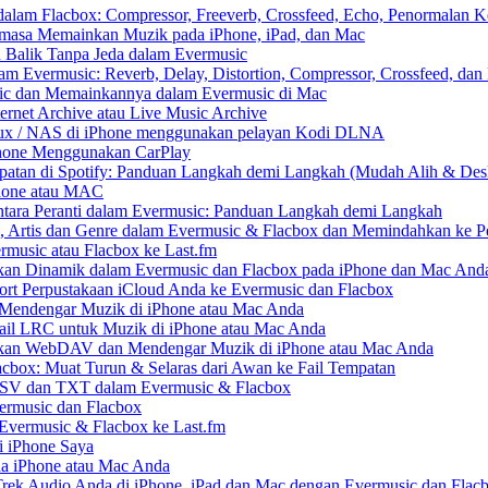
am Flacbox: Compressor, Freeverb, Crossfeed, Echo, Penormalan Ke
asa Memainkan Muzik pada iPhone, iPad, dan Mac
Balik Tanpa Jeda dalam Evermusic
 Evermusic: Reverb, Delay, Distortion, Compressor, Crossfeed, dan
ic dan Memainkannya dalam Evermusic di Mac
rnet Archive atau Live Music Archive
inux / NAS di iPhone menggunakan pelayan Kodi DLNA
Phone Menggunakan CarPlay
patan di Spotify: Panduan Langkah demi Langkah (Mudah Alih & Des
Phone atau MAC
ara Peranti dalam Evermusic: Panduan Langkah demi Langkah
, Artis dan Genre dalam Evermusic & Flacbox dan Memindahkan ke Pe
rmusic atau Flacbox ke Last.fm
an Dinamik dalam Evermusic dan Flacbox pada iPhone dan Mac And
t Perpustakaan iCloud Anda ke Evermusic dan Flacbox
endengar Muzik di iPhone atau Mac Anda
ail LRC untuk Muzik di iPhone atau Mac Anda
an WebDAV dan Mendengar Muzik di iPhone atau Mac Anda
acbox: Muat Turun & Selaras dari Awan ke Fail Tempatan
CSV dan TXT dalam Evermusic & Flacbox
ermusic dan Flacbox
 Evermusic & Flacbox ke Last.fm
 iPhone Saya
da iPhone atau Mac Anda
ek Audio Anda di iPhone, iPad dan Mac dengan Evermusic dan Flac