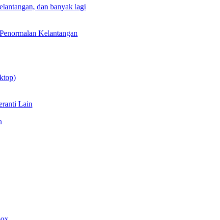
lantangan, dan banyak lagi
 Penormalan Kelantangan
ktop)
ranti Lain
a
box