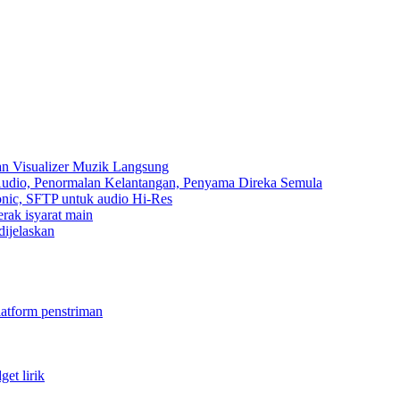
an Visualizer Muzik Langsung
 Audio, Penormalan Kelantangan, Penyama Direka Semula
sonic, SFTP untuk audio Hi-Res
erak isyarat main
dijelaskan
latform penstriman
et lirik