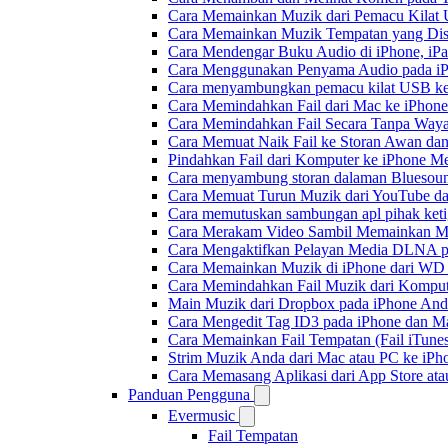
Cara Memainkan Muzik dari Pemacu Kilat 
Cara Memainkan Muzik Tempatan yang Dis
Cara Mendengar Buku Audio di iPhone, i
Cara Menggunakan Penyama Audio pada iPh
Cara menyambungkan pemacu kilat USB ke 
Cara Memindahkan Fail dari Mac ke iPhone
Cara Memindahkan Fail Secara Tanpa Waya
Cara Memuat Naik Fail ke Storan Awan dan
Pindahkan Fail dari Komputer ke iPhone 
Cara menyambung storan dalaman Bluesoun
Cara Memuat Turun Muzik dari YouTube da
Cara memutuskan sambungan apl pihak keti
Cara Merakam Video Sambil Memainkan Mu
Cara Mengaktifkan Pelayan Media DLNA p
Cara Memainkan Muzik di iPhone dari W
Cara Memindahkan Fail Muzik dari Komput
Main Muzik dari Dropbox pada iPhone Anda
Cara Mengedit Tag ID3 pada iPhone dan M
Cara Memainkan Fail Tempatan (Fail iTunes
Strim Muzik Anda dari Mac atau PC ke i
Cara Memasang Aplikasi dari App Store a
Panduan Pengguna
Evermusic
Fail Tempatan