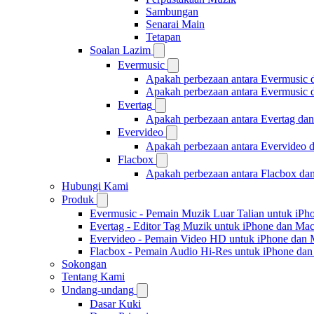
Sambungan
Senarai Main
Tetapan
Soalan Lazim
Evermusic
Apakah perbezaan antara Evermusic 
Apakah perbezaan antara Evermusic
Evertag
Apakah perbezaan antara Evertag da
Evervideo
Apakah perbezaan antara Evervideo 
Flacbox
Apakah perbezaan antara Flacbox da
Hubungi Kami
Produk
Evermusic - Pemain Muzik Luar Talian untuk iPh
Evertag - Editor Tag Muzik untuk iPhone dan Ma
Evervideo - Pemain Video HD untuk iPhone dan
Flacbox - Pemain Audio Hi-Res untuk iPhone da
Sokongan
Tentang Kami
Undang-undang
Dasar Kuki