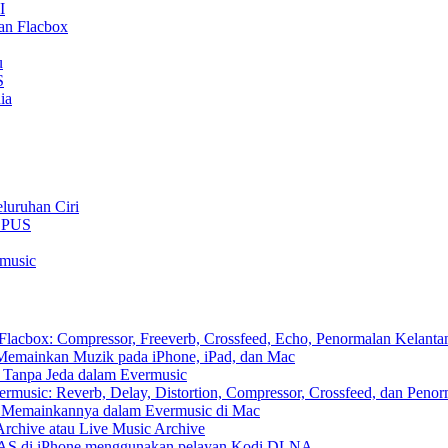
I
an Flacbox
u
S
ia
luruhan Ciri
 OPUS
rmusic
cbox: Compressor, Freeverb, Crossfeed, Echo, Penormalan Kelantan
emainkan Muzik pada iPhone, iPad, dan Mac
 Tanpa Jeda dalam Evermusic
usic: Reverb, Delay, Distortion, Compressor, Crossfeed, dan Peno
n Memainkannya dalam Evermusic di Mac
Archive atau Live Music Archive
 NAS di iPhone menggunakan pelayan Kodi DLNA