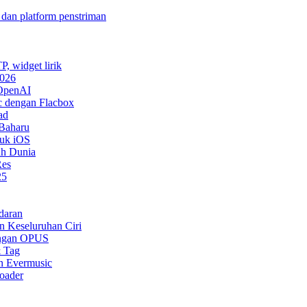
 dan platform penstriman
P, widget lirik
2026
 OpenAI
 dengan Flacbox
ad
 Baharu
tuk iOS
uh Dunia
Res
25
daran
n Keseluruhan Ciri
ongan OPUS
& Tag
n Evermusic
oader