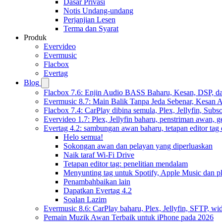
Dasar Privasi
Notis Undang-undang
Perjanjian Lesen
Terma dan Syarat
Produk
Evervideo
Evermusic
Flacbox
Evertag
Blog
Flacbox 7.6: Enjin Audio BASS Baharu, Kesan, DSP, d
Evermusic 8.7: Main Balik Tanpa Jeda Sebenar, Kesan
Flacbox 7.4: CarPlay dibina semula, Plex, Jellyfin, Sub
Evervideo 1.7: Plex, Jellyfin baharu, penstriman awan, g
Evertag 4.2: sambungan awan baharu, tetapan editor tag 
Helo semua!
Sokongan awan dan pelayan yang diperluaskan
Naik taraf Wi-Fi Drive
Tetapan editor tag: penelitian mendalam
Menyunting tag untuk Spotify, Apple Music dan p
Penambahbaikan lain
Dapatkan Evertag 4.2
Soalan Lazim
Evermusic 8.6: CarPlay baharu, Plex, Jellyfin, SFTP, widg
Pemain Muzik Awan Terbaik untuk iPhone pada 2026