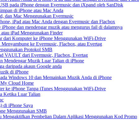
USB pada iPhone dengan Evermusic dan iXpand oleh SanDisk
impan di iPhone atau Mac Anda
Pad, dan Mac Menggunakan Evermusic
one, iPad atau Mac Anda dengan Evermusic dan Flacbox
iPhone dan mendengar muzik atau mengurus fail di dalamnya
 atau iPad Menggunakan Finder
r dari Komputer ke iPhone Menggunakan WiFi-Drive
 Menyambung ke Evermusic, Flacbox, atau Evertag
Menggunakan Protokol SMB
d VAULT dari Evermusic, Flacbox, Evertag
n Mendengar Muzik Luar Talian di iPhone
ga daripada akaun Google anda
zik di iPhone
ada Windows 10 dan Memainkan Muzik Anda di iPhone
D My Cloud Home
er ke iPhone Tanpa iTunes Menggunakan WiFi-Drive
 Ketika Luar Talian
ac
) di iPhone Saya
Phone Menggunakan SMB
tau Mengaktifkan Pembelian Dalam Aplikasi Menggunakan Kod Promo