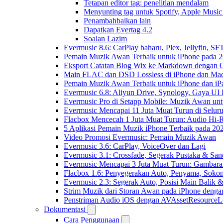
Tetapan editor tag: penelitian mendalam
Menyunting tag untuk Spotify, Apple Music
Penambahbaikan lain
Dapatkan Evertag 4.2
Soalan Lazim
Evermusic 8.6: CarPlay baharu, Plex, Jellyfin, SFT
Pemain Muzik Awan Terbaik untuk iPhone pada 
Eksport Catatan Blog Wix ke Markdown dengan
Main FLAC dan DSD Lossless di iPhone dan Mac
Pemain Muzik Awan Terbaik untuk iPhone dan iP
Evermusic 6.8: Aliyun Drive, Synology, Gaya UI
Evermusic Pro di Setapp Mobile: Muzik Awan un
Evermusic Mencapai 11 Juta Muat Turun di Selur
Flacbox Mencecah 1 Juta Muat Turun: Audio Hi-
5 Aplikasi Pemain Muzik iPhone Terbaik pada 20
Video Promosi Evermusic: Pemain Muzik Awan
Evermusic 3.6: CarPlay, VoiceOver dan Lagi
Evermusic 3.1: Crossfade, Segerak Pustaka & San
Evermusic Mencapai 3 Juta Muat Turun: Gambara
Flacbox 1.6: Penyegerakan Auto, Penyama, Sok
Evermusic 2.3: Segerak Auto, Posisi Main Balik 
Strim Muzik dari Storan Awan pada iPhone denga
Penstriman Audio iOS dengan AVAssetResourceL
Dokumentasi
Cara Penggunaan