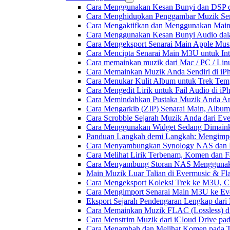
Cara Menggunakan Kesan Bunyi dan DSP dal
Cara Menghidupkan Penggambar Muzik Sem
Cara Mengaktifkan dan Menggunakan Main 
Cara Menggunakan Kesan Bunyi Audio dalam
Cara Mengeksport Senarai Main Apple Mus
Cara Mencipta Senarai Main M3U untuk Inte
Cara memainkan muzik dari Mac / PC / L
Cara Memainkan Muzik Anda Sendiri di i
Cara Menukar Kulit Album untuk Trek Tem
Cara Mengedit Lirik untuk Fail Audio di i
Cara Memindahkan Pustaka Muzik Anda Ant
Cara Mengarkib (ZIP) Senarai Main, Album
Cara Scrobble Sejarah Muzik Anda dari Eve
Cara Menggunakan Widget Sedang Dimaink
Panduan Langkah demi Langkah: Mengimpor
Cara Menyambungkan Synology NAS dan M
Cara Melihat Lirik Terbenam, Komen dan F
Cara Menyambung Storan NAS Menggunak
Main Muzik Luar Talian di Evermusic & Fl
Cara Mengeksport Koleksi Trek ke M3U, 
Cara Mengimport Senarai Main M3U ke Ev
Eksport Sejarah Pendengaran Lengkap dari
Cara Memainkan Muzik FLAC (Lossless) di
Cara Menstrim Muzik dari iCloud Drive pa
Cara Menambah dan Melihat Komen pada Tr