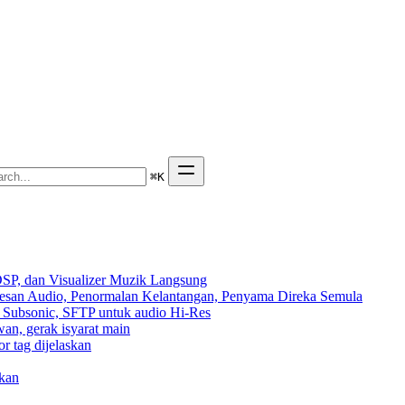
⌘
K
SP, dan Visualizer Muzik Langsung
Kesan Audio, Penormalan Kelantangan, Penyama Direka Semula
n, Subsonic, SFTP untuk audio Hi-Res
wan, gerak isyarat main
r tag dijelaskan
kan