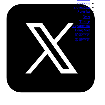
Русский
Slovenčina
Svenska
ไทย
Türkçe
Українська
Tiếng Việt
简体中文
繁體中文