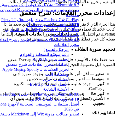
الهاتف، وتحرير علاماتها، ثم إعادتها — دون أي خدمة طرف ثالث.
Evermusic 8.7: تشغيل بلا فواصل حقيقي، ومؤثر
صوتية، وتسوية مستوى الصوت، ومكافئ صوتي مُ
إعدادات محرر العلامات: شرح متعمق
تصميمه
Flacbox 7.4: CarPlay معاد بناؤه، Plex، Jellyfin،
هذا الجزء الذي لا يقرأه معظم المستخدمين — وهو الذي يحدد ما إذا
Subsonic، SFTP لصوت Hi-Res
كانت علاماتك تعمل في كل مكان أم في بعض التطبيقات فقط. افتح
Evervideo 1.7: Plex وJellyfin والبث السحابي
Evertag، ثم انتقل إلى قسم
إعدادات محرر العلامات الصوتية
. إليك ما
وإيماءات التشغيل
يفعله كل خيار فعليًا، وأي الخيارات تختار حسب هدفك.
Evertag 4.2: اتصالات سحابية جديدة وشرح إعداد
محرر العلامات
تحجيم صورة الغلاف
مرحبًا بالجميع!
دعم موسّع للسحابة والخوادم
تحسينات Wi-Fi Drive
عند حفظ غلاف الألبوم داخل ملف صوتي، يمكن لـ Evertag تصغير
إعدادات محرر العلامات: شرح متعمق
الصورة قبل تضمينها. الخيارات المتاحة:
تحرير العلامات لـ Spotify وApple Music
صغير
— أقل تأثير على حجم الملف، وجودة صورة أدنى.
ومنصات البث
متوسط
— اختيار متوازن لمعظم المستخدمين.
تحسينات أخرى
كبير
— جودة عالية، مناسب لمشغلات الشاشة الكبيرة
احصل على Evertag 4.2
وCarPlay.
الأسئلة الشائعة
كبير جدًا
— جودة عالية جدًا، مع زيادة ملحوظة في حجم الملف.
Evermusic 8.6: تجربة CarPlay جديدة، lyfin
الأصلي (مُعطَّل)
— يضمّن الغلاف بدقته الأصلية.
بدون أي
SFTP، وودجت كلمات الأغاني
تحجيم.
أفضل مشغلات الموسيقى السحابية لأج
في 2026
لماذا يهم ذلك:
تصدير مقالات مدونة Wix إلى Markdown