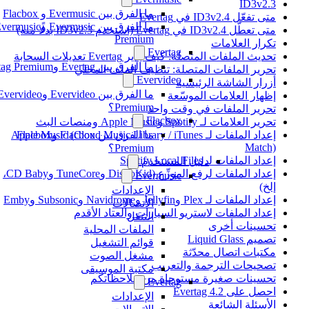
ID3v2.3
ما الفرق بين Evermusic و Flacbox
متى تفعّل ID3v2.4 في Evertag
ما الفرق بين Evermusic وEvermusic
متى تعطّل ID3v2.4 في Evertag (استخدم ID3v2.3 بدلًا منه)
Premium
تكرار العلامات
Evertag
تحديث الملفات المتصلة: كيف يدير Evertag تعديلات السحابة
ما الفرق بين Evertag وEvertag Premium
تحرير الملفات المتصلة: تنظيف الملف المحلي
Evervideo
أزرار الشاشة الرئيسية
ما الفرق بين Evervideo وEvervideo
إظهار العلامات الموسّعة
Premium؟
تحرير الملفات في وقت واحد
Flacbox
تحرير العلامات لـ Spotify وApple Music ومنصات البث
ما الفرق بين Flacbox وFlacbox
إعداد الملفات لـ Apple Music (Cloud Music Library / iTunes
Match)
Premium؟
إعداد الملفات لـ Spotify Local Files
دليل المستخدم
إعداد الملفات لرفع الموزِّع (DistroKid وTuneCore وCD Baby،
Evermusic
إلخ)
الإعدادات
إعداد الملفات لـ Plex وJellyfin وNavidrome وSubsonic وEmby
الاتصالات
إعداد الملفات لاستريو السيارات والعتاد الأقدم
التنقل
تحسينات أخرى
الملفات المحلية
تصميم Liquid Glass
قوائم التشغيل
مكتبات اتصال محدّثة
مشغل الصوت
تصحيحات الترجمة والتعريب
مكتبة الموسيقى
تحسينات صغيرة مستوحاة من ملاحظاتكم
Evertag
احصل على Evertag 4.2
الإعدادات
الأسئلة الشائعة