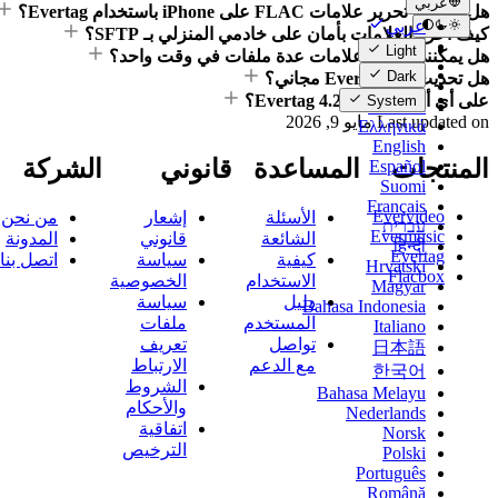
عربي
هل يمكنني تحرير علامات FLAC على iPhone باستخدام Evertag؟
عربي
كيف أحرر العلامات بأمان على خادمي المنزلي بـ SFTP؟
Català
Light
هل يمكنني تحرير علامات عدة ملفات في وقت واحد؟
Čeština
Dark
هل تحديث Evertag 4.2 مجاني؟
Dansk
على أي أجهزة يتوفر Evertag 4.2؟
System
Deutsch
Last updated on
مايو 9, 2026
Ελληνικά
English
المنتجات
المساعدة
قانوني
الشركة
Español
Suomi
Français
Evervideo
الأسئلة
إشعار
من نحن
עברית
Evermusic
الشائعة
قانوني
المدونة
हिन्दी
Evertag
كيفية
سياسة
اتصل بنا
Hrvatski
Flacbox
الاستخدام
الخصوصية
Magyar
دليل
سياسة
Bahasa Indonesia
المستخدم
ملفات
Italiano
تواصل
تعريف
日本語
مع الدعم
الارتباط
한국어
الشروط
Bahasa Melayu
والأحكام
Nederlands
اتفاقية
Norsk
الترخيص
Polski
Português
Română