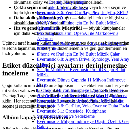
okunması kolay ve Liquid Glass için güncellendi.
Evertag 4.2’yi edinin
Çoklu seçim modu
— birden çok dosya veya klasör seçin ve
Sıkça Sorulan Sorular
toplu işlem yapın.
Evermusic 8.6: Yeni CarPlay, Plex, Jellyfin, SFTP,
Daha akıllı yükleme kuyruğu
— daha iyi ilerleme bilgisi ve a
sözler widget'ı
aksaklıklarına karşı dayanıklılık.
2026 Yılında iPhone için En İyi Bulut Müzik
Hız ve genel güvenilirlik iyileştirildi
— büyük kütüphaneler
Oynatıcıları
için daha hızlı aktarımlar.
Wix Blog Yazılarını OpenAI ile Markdown'a
Aktarma
Üçüncü taraf hizmet kullanmadan bir grup ses dosyasını bilgisayarda
Flacbox ile iPhone ve Mac'te Kayıpsız FLAC ve
telefona taşımanın, etiketlerini düzenlemenin ve geri göndermenin en
DSD Çalma
hızlı yoludur.
iPhone ve iPad için En İyi Bulut Müzik Çalar
Evermusic 6.8: Aliyun Drive, Synology, Yeni Ara
Etiket düzenleyici ayarları: derinlemesine
Stilleri
Setapp Mobile'da Evermusic Pro: iOS İçin Bulut
inceleme
Müzik
Evermusic Dünya Çapında 11 Milyon İndirmeye
Ulaştı
Çoğu kullanıcının asla okumadığı kısım — ve etiketlerinizin her yerd
Flacbox 1 Milyon İndirmeye Ulaştı: Hi-Res Ses
mi yoksa yalnızca bazı uygulamalarda mı çalışacağını belirleyen kısım
2025'te En İyi 5 iPhone Müzik Çalar Uygulaması
Evertag’i açın, sonra
ses etiketleri düzenleyici ayarları
bölümüne
Evermusic Tanıtım Videosu: Bulut Müzik Çalar
gidin. Her seçeneğin gerçekte ne yaptığı ve hedefinize göre hangi
Evermusic 3.6: CarPlay, VoiceOver ve Daha Fazla
seçeneği seçeceğiniz aşağıda.
Evermusic 3.1: Crossfade, Kütüphane
Senkronizasyonu ve Yedekleme
Albüm kapağı ölçeklendirme
Evermusic 3 Milyon İndirmeye Ulaştı: Özellik Ge
Bakışı
Albüm kapağını bir ses dosyasına kaydederken Evertag, gömme