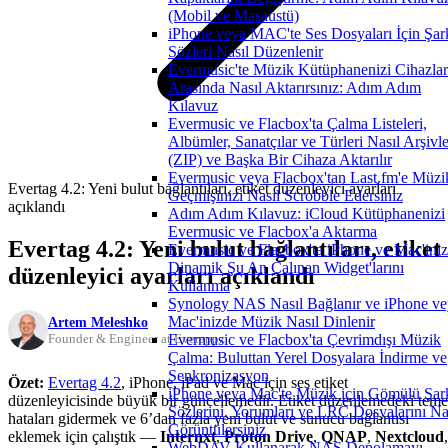
(Mobil ve Masaüstü)
iPhone veya MAC'te Ses Dosyaları İçin Şar
Sözleri Nasıl Düzenlenir
Evermusic'te Müzik Kütüphanenizi Cihazlar
Arasında Nasıl Aktarırsınız: Adım Adım
Kılavuz
Evermusic ve Flacbox'ta Çalma Listeleri,
Albümler, Sanatçılar ve Türleri Nasıl Arşivle
(ZIP) ve Başka Bir Cihaza Aktarılır
Evermusic veya Flacbox'tan Last.fm'e Müzi
Evertag 4.2: Yeni bulut bağlantıları, etiket düzenleyici ayarları
Geçmişinizi Nasıl Scrobble Edersiniz
açıklandı
Adım Adım Kılavuz: iCloud Kütüphanenizi
Evermusic ve Flacbox'a Aktarma
Evertag 4.2: Yeni bulut bağlantıları, etiket
Evermusic ve Flacbox'ta iPhone ve Mac'ini
Dinamik Şu An Çalınan Widget'larını
düzenleyici ayarları açıklandı
Kullanma
Synology NAS Nasıl Bağlanır ve iPhone ve
Mac'inizde Müzik Nasıl Dinlenir
Artem Meleshko
Evermusic ve Flacbox'ta Çevrimdışı Müzik
Founder & Engineer at Everappz
Çalma: Buluttan Yerel Dosyalara İndirme ve
Senkronizasyon
Özet:
Evertag 4.2
, iPhone, iPad ve Mac için ses etiket
iPhone veya Mac'te Müzik için Gömülü Şar
düzenleyicisinde büyük bir güncellemedir. Etiket düzenlemedeki teme
Sözlerini, Yorumları ve LRC Dosyalarını Na
hataları gidermek ve 6’dan fazla yeni bulut ve sunucu bağlantısı
Görüntülersiniz
eklemek için çalıştık —
Internxt
,
Proton Drive
,
QNAP
,
Nextcloud
,
WebDAV Kullanarak NAS Depolamayı