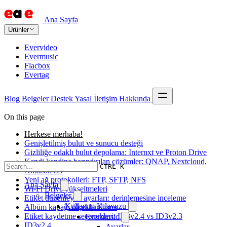
Ana Sayfa
Ürünler
Evervideo
Evermusic
Flacbox
Evertag
Blog
Belgeler
Destek
Yasal
İletişim
Hakkında
On this page
Herkese merhaba!
Genişletilmiş bulut ve sunucu desteği
Gizliliğe odaklı bulut depolama: Internxt ve Proton Drive
Kendi kendine barındırılan çözümler: QNAP, Nextcloud,
CTRL K
Amazon S3
Yeni ağ protokolleri: FTP, SFTP, NFS
Ana Sayfa
Wi-Fi Drive yükseltmeleri
Belgeler
Etiket düzenleyici ayarları: derinlemesine inceleme
Kullanım Kılavuzu
Albüm kapağı ölçeklendirme
Etiket kaydetme seçenekleri: ID3v2.4 vs ID3v2.3
Evermusic
ID3v2.4
Ayarlar