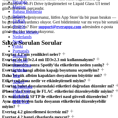
Hrvatski
protokolleri, Wi-Fi Drive iyileştirmeleri ve Liquid Glass UI temel
Magyar
güncellemenin parçasıdır.
Bahasa Indonesia
Italiano
Uygulamayı beğeniyorsanız, lütfen App Store’da bir puan bırakın —
日本語
bu gerçekten yardımcı oluyor. Geri bildiriminiz var mı veya bir sorunl
karşılaştınız mı? Bize
support@everappz.com
adresinden e-posta
한국어
gönderin. Her mesajı okuyoruz.
Bahasa Melayu
Nederlands
Sıkça Sorulan Sorular
Norsk
Polski
Português
Evertag 4.2’nin yenilikleri neler?
Română
Evertag’de ID3v2.4 mü ID3v2.3 mü kullanmalıyım?
Русский
Düzenlemeden sonra Spotify’da etiketlerim neden yanlış?
Slovenčina
Svenska
Evertag’de hangi albüm kapağı boyutunu seçmeliyim?
Daha büyük albüm kapakları dosyalarımı büyütür mü?
ไทย
Etiket çoğaltma nedir ve etkinleştirmeli miyim?
Türkçe
Evertag bulut dosyalarındaki etiketleri doğrudan düzenler mi?
Українська
iPhone’da Evertag ile FLAC etiketlerini düzenleyebilir miyim?
Tiếng Việt
简体中文
Ev sunucumda SFTP ile etiketleri nasıl güvenli düzenlerim?
Aynı anda birden fazla dosyanın etiketlerini düzenleyebilir
繁體中文
miyim?
Evertag 4.2 güncellemesi ücretsiz mi?
Evertag 4.2 hangi cihazlarda mevcut?