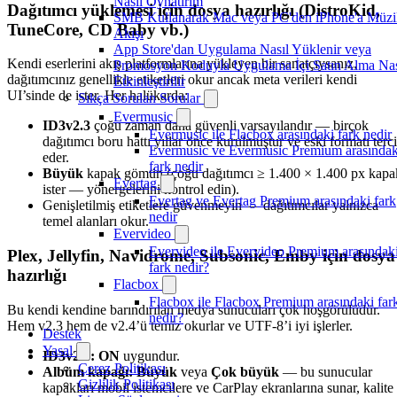
Nasıl Oynatırım
Dağıtımcı yüklemesi için dosya hazırlığı (DistroKid,
SMB Kullanarak Mac veya PC'den iPhone'a Müzi
TuneCore, CD Baby vb.)
Akışı
App Store'dan Uygulama Nasıl Yüklenir veya
Kendi eserlerini akış platformlarına yükleyen bir sanatçıysanız,
Promosyon Koduyla Uygulama İçi Satın Alma Nas
dağıtımcınız genellikle etiketleri okur ancak meta verileri kendi
Etkinleştirilir
UI’sinde de ister. Her halükarda:
Sıkça Sorulan Sorular
Evermusic
ID3v2.3
çoğu zaman daha güvenli varsayılandır — birçok
Evermusic ile Flacbox arasındaki fark nedir
dağıtımcı boru hattı yıllar önce kurulmuştur ve eski formatı terc
Evermusic ve Evermusic Premium arasındak
eder.
fark nedir
Büyük
kapak gömün (çoğu dağıtımcı ≥ 1.400 × 1.400 px kapa
Evertag
ister — yönergelerini kontrol edin).
Evertag ve Evertag Premium arasındaki fark
Genişletilmiş etiketlere güvenmeyin — dağıtımcılar yalnızca
nedir
temel alanları okur.
Evervideo
Evervideo ile Evervideo Premium arasındak
Plex, Jellyfin, Navidrome, Subsonic, Emby için dosya
fark nedir?
hazırlığı
Flacbox
Flacbox ile Flacbox Premium arasındaki far
Bu kendi kendine barındırılan medya sunucuları çok hoşgörülüdür.
nedir?
Hem v2.3 hem de v2.4’ü temiz okurlar ve UTF-8’i iyi işlerler.
Destek
Yasal
ID3v2.4: ON
uygundur.
Çerez Politikası
Albüm kapağı: Büyük
veya
Çok büyük
— bu sunucular
Gizlilik Politikası
kapakları mobil istemcilere ve CarPlay ekranlarına sunar, kalite