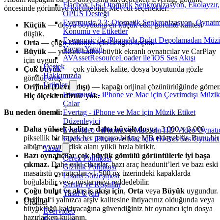
Flacbox 1.6: Otomatik Senkronizasyon, Ekolayzır,
öncesinde görüntüyü küçültebilir. Mevcut seçenekler:
OPUS Desteği
Evermusic 2.3: Otomatik Senkronizasyon, Oynat
Küçük
— dosya boyutuna en küçük etki, görüntü kalitesi
Konumu ve Etiketler
düşük.
Evermusic ile iPhone'da Bulut Depolamadan Müz
Orta
— çoğu kullanıcı için dengeli seçim.
Yayını Yapın
Büyük
— yüksek kalite, büyük ekranlı oynatıcılar ve CarPlay
AVAssetResourceLoader ile iOS Ses Akışı
için uygun.
Destek
Çok büyük
— çok yüksek kalite, dosya boyutunda gözle
Hakkımızda
görülür artış.
Ürünler
Orijinal (Devre dışı)
— kapağı orijinal çözünürlüğünde gömer
Evermusic - iPhone ve Mac için Çevrimdışı Müzik
Hiç ölçeklendirme yok.
Çalar
Bu neden önemli:
Evertag - iPhone ve Mac için Müzik Etiket
Düzenleyici
Daha yüksek kalite = daha büyük dosya.
3.000 × 3.000
Evervideo - iPhone ve Mac için HD Video Oynatı
piksellik bir kapak her parçaya birkaç MB ekleyebilir. Bunu bir
Flacbox - iPhone ve Mac için Hi-Res Ses Oynatıcı
albüme yayın, disk alanı yükü hızla birikir.
Yasal
Bazı oynatıcılar çok büyük gömülü görüntülerle iyi başa
Çerez Politikası
çıkmaz.
Daha eski cihazlar, bazı araç headunit’leri ve bazı eski
Gizlilik Politikası
masaüstü oynatıcılar ~1.500 px üzerindeki kapaklarda
Lisans Sözleşmesi
boğulabilir veya göstermeyi reddedebilir.
Şartlar ve Koşullar
Çoğu bulut ve akış iş akışı için
,
Orta
veya
Büyük
uygundur.
Yasal Uyarı
Orijinal
‘i yalnızca arşiv kalitesine ihtiyacınız olduğunda veya
Ürünler
büyüklüğü kaldıracağına güvendiğiniz bir oynatıcı için dosya
Evervideo
hazırlarken kullanın.
Evermusic