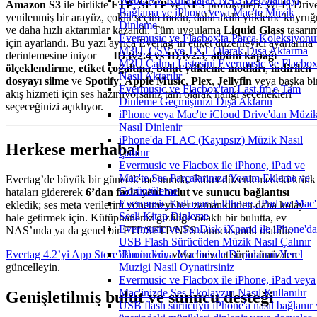
Amazon S3
ile birlikte
FTP
,
SFTP
ve
NFS
protokolleri. Wi-Fi Driv
Bağlama ve iPhone veya Mac'te Müzik
yenilenmiş bir arayüz, çoklu seçim modu, daha akıllı yükleme kuyruğ
Dinleme
ve daha hızlı aktarımlar kazandı. Tüm uygulama
Liquid Glass
tasarı
Evermusic ve Flacbox'ta Parça Koleksiyon
için ayarlandı. Bu yazı ayrıca Evertag’in etiket düzenleyici ayarlarına
M3U, CSV ve TXT Olarak Dışa Aktarma
derinlemesine iniyor —
ID3v2.4 vs ID3v2.3
,
albüm kapağı
M3U Çalma Listesini Evermusic ve Flacbox
ölçeklendirme
,
etiket çoğaltma
,
bulut yükleme modları
,
indirilen
Nasıl Aktarılır
dosyayı silme
ve
Spotify
,
Apple Music
,
Plex
,
Jellyfin
veya başka bi
Evermusic ve Flacbox'tan Last.fm'e Tam
akış hizmeti için ses hazırlıyorsanız tam olarak hangi seçenekleri
Dinleme Geçmişinizi Dışa Aktarın
seçeceğinizi açıklıyor.
iPhone veya Mac'te iCloud Drive'dan Müzi
Nasıl Dinlenir
iPhone'da FLAC (Kayıpsız) Müzik Nasıl
Herkese merhaba!
Çalınır
Evermusic ve Flacbox ile iPhone, iPad ve
Mac'te Ses Parçalarınıza Yorum Ekleme ve
Evertag’de büyük bir güncelleme burada. Etiket düzenlemedeki kritik
Görüntüleme
hataları gidererek
6’dan fazla yeni bulut ve sunucu bağlantısı
Evermusic Kullanarak iPhone, iPad ve Mac'
ekledik; ses meta verilerini yönetmeyi her zamankinden daha kolay
Sesli Kitap Dinleme
hale getirmek için. Kütüphaneniz gizliliğe odaklı bir bulutta, ev
Evermusic ve SanDisk iXpand ile iPhone'da
NAS’ında ya da genel bir FTP/SFTP/NFS sunucusunda olabilir.
USB Flash Sürücüden Müzik Nasıl Çalınır
Evertag 4.2’yi App Store’dan indirin
veya mevcut sürümünüzden
iPhone veya Mac'inizde Depolanan Yerel
güncelleyin.
Muzigi Nasil Oynatirsiniz
Evermusic ve Flacbox ile iPhone, iPad veya
Mac'inizde Ses Ekolayzırı Nasıl Kullanılır
Genişletilmiş bulut ve sunucu desteği
USB flash sürücüyü iPhone'a nasıl bağlanır 