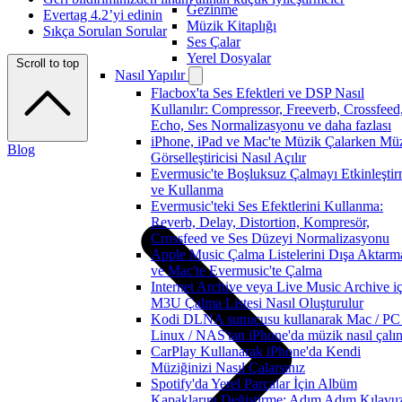
Gezinme
Evertag 4.2’yi edinin
Müzik Kitaplığı
Sıkça Sorulan Sorular
Ses Çalar
Yerel Dosyalar
Scroll to top
Nasıl Yapılır
Flacbox'ta Ses Efektleri ve DSP Nasıl
Kullanılır: Compressor, Freeverb, Crossfeed
Echo, Ses Normalizasyonu ve daha fazlası
iPhone, iPad ve Mac'te Müzik Çalarken Mü
Blog
Görselleştiricisi Nasıl Açılır
Evermusic'te Boşluksuz Çalmayı Etkinleşti
ve Kullanma
Evermusic'teki Ses Efektlerini Kullanma:
Reverb, Delay, Distortion, Kompresör,
Crossfeed ve Ses Düzeyi Normalizasyonu
Apple Music Çalma Listelerini Dışa Aktarm
ve Mac'te Evermusic'te Çalma
Internet Archive veya Live Music Archive iç
M3U Çalma Listesi Nasıl Oluşturulur
Kodi DLNA sunucusu kullanarak Mac / PC 
Linux / NAS'tan iPhone'da müzik nasıl çalın
CarPlay Kullanarak iPhone'da Kendi
Müziğinizi Nasıl Çalarsınız
Spotify'da Yerel Parçalar İçin Albüm
Kapaklarını Değiştirme: Adım Adım Kılavu