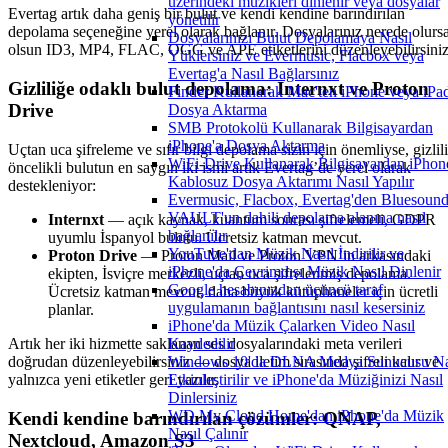
üzerindeki müzikleri dinlenir veya dosyalar
Evertag artık daha geniş bir bulut ve kendi kendine barındırılan
yönetilir
depolama seçeneğine yerel olarak bağlanır. Dosyalarınız nerede olurs
Dosyalarınızı Bulut Depolamaya Nasıl
olsun ID3, MP4, FLAC, OGG ve APE etiketlerini düzenleyebilirsiniz
Yüklersiniz ve Evermusic, Flacbox veya
Evertag'a Nasıl Bağlarsınız
Gizliliğe odaklı bulut depolama: Internxt ve Proton
Finder Kullanarak Mac'ten iPhone veya iPad
Drive
Dosya Aktarma
SMB Protokolü Kullanarak Bilgisayardan
iPhone'a Dosya Aktarma
Uçtan uca şifreleme ve sıfır bilgi depolama sizin için önemliyse, gizlil
WiFi-Drive Kullanarak Bilgisayardan iPhon
öncelikli bulutun en saygın iki ismi artık Evertag’de yerel olarak
Kablosuz Dosya Aktarımı Nasıl Yapılır
destekleniyor:
Evermusic, Flacbox, Evertag'den Bluesoun
VAULT'un dahili depolama alanına nasıl
Internxt
— açık kaynak, kuantum sonrası şifrelemeli, GDPR
bağlanılır
uyumlu İspanyol bulutu. Ücretsiz katman mevcut.
YouTube'dan Müzik Nasıl İndirilir ve
Proton Drive
— Proton Mail ve Proton VPN’in arkasındaki
iPhone'da Çevrimdışı Müzik Nasıl Dinlenir
ekipten, İsviçre merkezli, uçtan uca şifrelenmiş depolama.
Google hesabınızdan üçüncü taraf
Ücretsiz katman mevcut, daha büyük kütüphaneler için ücretli
uygulamanın bağlantısını nasıl kesersiniz
planlar.
iPhone'da Müzik Çalarken Video Nasıl
Artık her iki hizmette saklanan ses dosyalarındaki meta verileri
Kaydedilir
doğrudan düzenleyebilirsiniz — dosya iletim sırasında şifreli kalır ve
Windows 10'da DLNA Medya Sunucusu Na
yalnızca yeni etiketler geri yazılır.
Etkinleştirilir ve iPhone'da Müziğinizi Nasıl
Dinlersiniz
WD My Cloud Home'dan iPhone'da Müzik
Kendi kendine barındırılan çözümler: QNAP,
Nasıl Çalınır
Nextcloud, Amazon S3