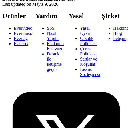
Last updated on
Mayıs 9, 2026
Ürünler
Yardım
Yasal
Şirket
Evervideo
SSS
Yasal
Hakkın
Evermusic
Nasıl
Uyarı
Blog
Evertag
Yapılır
Gizlilik
İletişim
Flacbox
Kullanım
Politikası
Kılavuzu
Çerez
Destek
Politikası
ile
Şartlar ve
iletişime
Koşullar
geçin
Lisans
Sözleşmesi