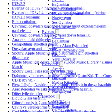
ID3v2.3
Bağlantılar
Evertag’de ID3v2.4 ne zaman etkinleştirilmeli
Çalma Listeleri
Evertag’de ID3v2.4 ne zaman devre dışı bırakılmalı (yerine
Müzik Kütüphanesi
ID3v2.3 kullanın)
Navigasyon
Etiket çoğaltma
Ses Oynatıcı
Çevrimiçi dosyaları güncelle: Evertag bulut düzenlemelerini
Yerel Dosyalar
nasıl ele alır
Evertag
Çevrimiçi dosyaları düzenle: yerel dosya temizliği
Ayarlar
Ana ekrandaki düğmeler
Bağlantılar
Genişletilmiş etiketleri göster
Etiket Alanı Eşlemeleri
Dosyaları aynı anda düzenle
Etiket Düzenleyicisi
Spotify, Apple Music ve akış platformları için etiketleri
Gezinme
düzenleme
Yerel Dosyalar
Apple Music için dosya hazırlığı (Cloud Music Library / iTune
Evervideo
Match)
Ayarlar
Spotify Local Files için dosya hazırlığı
Çalma Listeleri
Dağıtımcı yüklemesi için dosya hazırlığı (DistroKid, TuneCore,
Dosyalar
CD Baby vb.)
Medya Kitaplığı
Plex, Jellyfin, Navidrome, Subsonic, Emby için dosya hazırlığı
Medya Oynatıcı
Araç stereoları ve eski donanım için dosya hazırlığı
Navigasyon
Diğer iyileştirmeler
Flacbox
Liquid Glass tasarımı
Ayarlar
Güncellenmiş bağlantı kütüphaneleri
Bağlantılar
Çeviri ve yerelleştirme düzeltmeleri
Çalma Listeleri
Geri bildiriminizden ilham alınan küçük iyileştirmeler