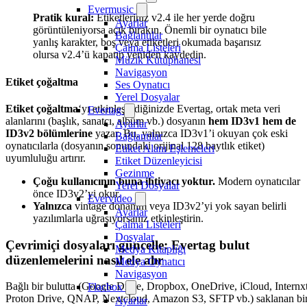
Evermusic
Pratik kural:
Etiketleriniz v2.4 ile her yerde doğru
Ayarlar
görüntüleniyorsa açık bırakın. Önemli bir oynatıcı bile
Bağlantılar
yanlış karakter, boş veya etiketleri okumada başarısız
Çalma Listeleri
olursa v2.4’ü kapatıp yeniden kaydedin.
Müzik Kütüphanesi
Navigasyon
Etiket çoğaltma
Ses Oynatıcı
Yerel Dosyalar
Etiket çoğaltma
‘yı etkinleştirdiğinizde Evertag, ortak meta veri
Evertag
alanlarını (başlık, sanatçı, albüm vb.) dosyanın
hem ID3v1 hem de
Ayarlar
ID3v2 bölümlerine
yazar. Bu, yalnızca ID3v1’i okuyan çok eski
Bağlantılar
oynatıcılarla (dosyanın sonundaki orijinal 128 baytlık etiket)
Etiket Alanı Eşlemeleri
uyumluluğu artırır.
Etiket Düzenleyicisi
Gezinme
Çoğu kullanıcının buna ihtiyacı yoktur.
Modern oynatıcılar
Yerel Dosyalar
önce ID3v2’yi okur.
Evervideo
Yalnızca
vintage donanım veya ID3v2’yi yok sayan belirli
Ayarlar
yazılımlarla uğraşıyorsanız etkinleştirin.
Çalma Listeleri
Dosyalar
Çevrimiçi dosyaları güncelle: Evertag bulut
Medya Kitaplığı
düzenlemelerini nasıl ele alır
Medya Oynatıcı
Navigasyon
Bağlı bir bulutta (Google Drive, Dropbox, OneDrive, iCloud, Internxt
Flacbox
Proton Drive, QNAP, Nextcloud, Amazon S3, SFTP vb.) saklanan bi
Ayarlar