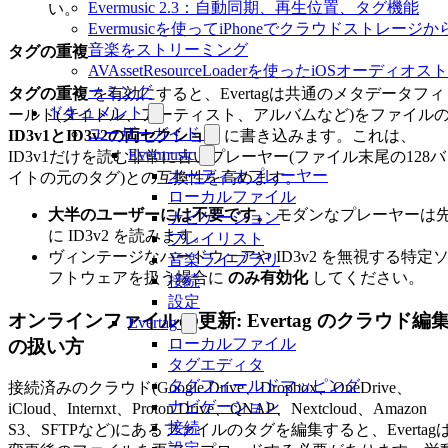
Evermusic 2.3：自動同期、再生位置、タグ機能
い。
Evermusicを使ってiPhoneでクラウドストレージか
音楽をストリーミング
タグの重複
AVAssetResourceLoaderを使ったiOSオーディオス
ーミング
タグの重複
を有効にすると、Evertagは共通のメタデータフィ
ドキュメント
ールド(タイトル、アーティスト、アルバムなど)をファイル
ユーザーガイド
ID3v1とID3v2の両セクション
に書き込みます。これは、
Evermusic
ID3v1だけを読む非常に古いプレーヤー(ファイル末尾の128バ
オーディオプレーヤー
イトの元のタグ)との互換性を高めます。
ローカルファイル
大半のユーザーには不要です。
モダンなプレーヤーは
ナビゲーション
に ID3v2 を読みます。
プレイリスト
ヴィンテージなハードウェアや ID3v2 を無視する特定
音楽ライブラリ
フトウェアを扱う場合に
のみ有効化
してください。
接続
設定
オンラインファイルの更新: Evertag のクラウド編
Evertag
ローカルファイル
の扱い方
タグエディタ
タグフィールドマッピング
接続済みのクラウド(Google Drive、Dropbox、OneDrive、
ナビゲーション
iCloud、Internxt、Proton Drive、QNAP、Nextcloud、Amazon
接続
S3、SFTPなど)にあるファイルのタグを編集すると、Evertag