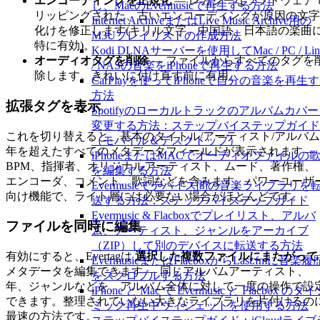
エンコーディングを正規化
— レガシーなソフトウェア
し、MacのEvermusicで再生する方法
リッピングされた、古いエンコーディングが原因の文字
Internet ArchiveまたはLive Music Archive用の
化けを修正します(キリル文字、中国語、日本語の楽曲
M3Uプレイリストの作成方法
特に有効)。
Kodi DLNAサーバーを使用してMac / PC / Lin
オーディオタグを削除
— ファイルからすべてのタグを
/ NASの音楽をiPhoneで再生する方法
除します。きれいに付け直す前に有用。
CarPlayを使ってiPhoneで自分の音楽を再生
方法
拡張タグを表示
Spotifyのローカルトラックのアルバムカバ
変更する方法：ステップバイステップガイド
これを切り替えると、基本のタイトル/アーティスト/アルバム
（モバイル＆デスクトップ）
年を超えたすべてのメタデータフィールドが表示されます —
iPhoneまたはMACでオーディオファイルの
BPM、指揮者、オリジナルアーティスト、ムード、著作権、
を編集する方法
エンコーダ、コメント、歌詞などを含みます。パワーユーザ
Evermusicでデバイス間の音楽ライブラリを
向け機能で、ライト層には必要ない場合がほとんどです。
送する方法：ステップバイステップガイド
Evermusic & Flacboxでプレイリスト、アルバ
ファイルを同時に編集
ム、アーティスト、ジャンルをアーカイブ
（ZIP）して別のデバイスに転送する方法
有効にすると、Evertagは
選択した複数ファイルにまたがって
EvermusieまたはFlacboxからLast.fmに音楽履
メタデータを編集できます — 同じアルバムアーティスト、
をスクロブルする方法
年、ジャンルなどを、アルバム全体に対して一度の操作で設
iPhone と Mac で Evermusic と Flacbox のダ
できます。整理されていない大きなライブラリを片付けるの
ミック再生中ウィジェットを使用する方法
最速の方法です。