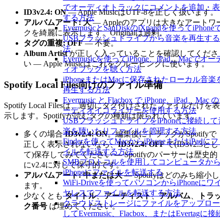
でオーディオトラックにコメントを追加・表
ID3v2.4: ON
— Apple MusicはUTF-8を正しく扱います。
する方法
アルバムアート: 大
— Appleのアプリは大きなアートワ
EvermusicとSanDiskのiXpandを使ってiPhone
クを綺麗に表示します。Originalは過剰。
USBフラッシュドライブから音楽を再生す
タグの重複: OFF
— 不要。
法
Album Artist
が正しく入っていることを確認してくださ
Evermusicを使ってiPhone、iPad、Macでオー
い — Apple Musicはこれをグルーピングに使います。
ィオブックを聴く方法
iPhoneまたはMacに保存されたローカル音楽
Spotify Local Files向けのファイル準備
再生する方法
Evermusic と Flacbox で iPhone、iPad、Mac 
Spotify Local Filesは、適切にタグ付けされたファイルだけを表
ーディオイコライザーを使用する方法
示します。Spotifyが読むタグの種類は限られています。
USBフラッシュドライブをiPhoneに接続して
楽を聴いたりファイルを管理する方法
多くの場合
ID3v2.4: ON
。編集後にトラックがSpotifyで
Finderを使ってMacからiPhoneまたはiPadに
正しく表示されないなら、
ID3v2.4: OFF
で(ID3v2.3とし
イルを転送する方法
て)保存してみてください — Spotifyのパーサーは歴史的
SMBプロトコルを使用してコンピュータか
にv2.4に対して保守的です。
iPhoneにファイルを転送する
アルバムアート: 中または大
— Spotifyはどのみち縮小し
WiFi-Driveを使ってパソコンからiPhoneにワ
ます。
ヤレスでファイルを転送する方法
少なくとも
タイトル
、
アーティスト
、
アルバム
、
トラ
クラウドストレージにファイルをアップロー
ク番号
は埋めてください。
してEvermusic、Flacbox、またはEvertagに接