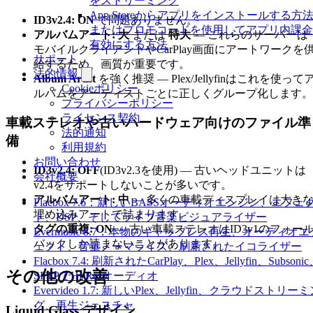
をストリーミング
App Storeからアプリをインストールする方
ID3v2.4: ON
で問題ありません。
またはプロモコードを使用してアプリ内課金
アルバムアート: 大
または
特大
— これらのサーバーは
有効にする方法
モバイルクライアントやCarPlay画面にアートワークを
サポート
給するため、画質が重要です。
法的情報
Album Artist
を強く推奨 — Plex/Jellyfinはこれを使って
Cookieポリシー
ルバムをアーティストごとに正しくグループ化します。
プライバシーポリシー
ライセンス契約
車載ステレオや古いハードウェア向けのファイル準
法的通知
備
利用規約
お問い合わせ
ID3v2.4: OFF
(ID3v2.3を使用) — 古いヘッドユニットは
会社概要
v2.4をサポートしないことが多いです。
アルバムアート: 中
— 多くの車載ディスプレイは大き
Flacbox 7.6：新しいBASSオーディオエンジン、エフェ
埋め込みアートで詰まります。
ト、DSP、そしてライブ音楽ビジュアライザー
タグの重複: ON
— 古い車載ステレオはID3v1のフォー
Evermusic 8.7：本物のギャップレス再生、オーディオエ
バックしか読まないことがあります。
ェクト、音量ノーマライズ、刷新されたイコライザー
Flacbox 7.4: 刷新されたCarPlay、Plex、Jellyfin、Subsoni
その他の改善
SFTPでHi-Resオーディオ
Evervideo 1.7: 新しいPlex、Jellyfin、クラウドストリー
グ、再生ジェスチャ
Liquid Glass デザイン