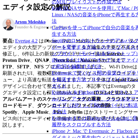
のM3Uプレイリストの作成方法
エディタ設定の解説
Kodi DLNAサーバーを使用してMac / PC
Linux / NASの音楽をiPhoneで再生する
法
Artem Meleshko
Founder & Engineer at Everappz
CarPlayを使ってiPhoneで自分の音楽を
生する方法
Spotifyのローカルトラックのアルバム
要点:
Evertag 4.2
はiPhone、iPad、Mac向けのオーディオ・タ
バーを変更する方法：ステップバイス
エディタの大型アップデートです。タグ編集の主要な不具合
ップガイド（モバイル＆デスクトップ
修正し、6件以上の新規クラウド/サーバー接続(
Internxt
、
iPhoneまたはMACでオーディオファイ
Proton Drive
、
QNAP
、
Nextcloud
、
Amazon S3
)に加えて
の歌詞を編集する方法
FTP
、
SFTP
、
NFS
プロトコルを追加しました。Wi-Fi Driveは
Evermusicでデバイス間の音楽ライブラ
刷新されたUI、複数選択モード、賢くなったアップロードキ
を転送する方法：ステップバイステッ
ュー、より高速な転送を備えます。アプリ全体は
Liquid Glas
ガイド
デザインに合わせて整えられました。本記事ではEvertagのタ
Evermusic & Flacboxでプレイリスト、
グエディタ設定にも深く踏み込みます —
ID3v2.4とID3v2.3
、
ルバム、アーティスト、ジャンルをア
アルバムアートのスケーリング
、
タグの重複
、
クラウドアッ
カイブ（ZIP）して別のデバイスに転
ロードモード
、
ダウンロードしたファイルの削除
、そして
る方法
Spotify
、
Apple Music
、
Plex
、
Jellyfin
ほかストリーミングサー
EvermusieまたはFlacboxからLast.fmに
ビス向けにオーディオを準備する際の最適な選び方を詳しく
履歴をスクロブルする方法
説します。
iPhone と Mac で Evermusic と Flacbox 
ダイナミック再生中ウィジェットを使