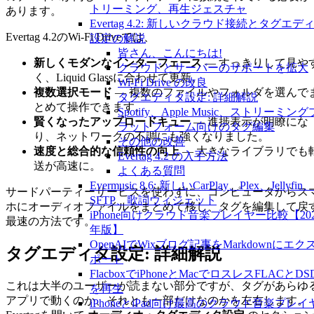
トリーミング、再生ジェスチャ
あります。
Evertag 4.2: 新しいクラウド接続とタグエデ
Evertag 4.2のWi-Fi Driveでは、
設定の解説
皆さん、こんにちは!
新しくモダンなインターフェース
— すっきりして見や
クラウドとサーバーのサポートを拡大
く、Liquid Glassに合わせて更新。
Wi-Fi Drive の改良
複数選択モード
— 複数のファイルやフォルダを選んで
タグエディタ設定: 詳細解説
とめて操作できます。
Spotify、Apple Music、ストリーミング
賢くなったアップロードキュー
— 進捗表示が明瞭にな
ラットフォーム向けのタグ編集
り、ネットワークの不調にも強くなりました。
その他の改善
速度と総合的な信頼性の向上
— 大きなライブラリでも
Evertag 4.2 の入手方法
送が高速に。
よくある質問
Evermusic 8.6: 新しいCarPlay、Plex、Jellyfin、
サードパーティーサービスを使わずに、コンピュータからス
SFTP、歌詞ウィジェット
ホにオーディオファイルをまとめて移し、タグを編集して戻
iPhone向けクラウド音楽プレイヤー比較【202
最速の方法です。
年版】
OpenAIでWixブログ記事をMarkdownにエク
タグエディタ設定: 詳細解説
ポート
FlacboxでiPhoneとMacでロスレスFLACとDS
これは大半のユーザーが読まない部分ですが、タグがあらゆ
を再生
アプリで動くのか、それとも一部だけなのかを左右します。
iPhoneとiPad向け最高のクラウド音楽プレイ