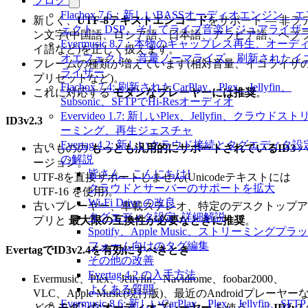
ブログ
Flacbox 7.6：新しいBASSオーディオエンジン、エ
新しく、
UTF-8テキストエンコード
をサポート — 非ラ
ェクト、DSP、そしてライブ音楽ビジュアライザ
ン文字(中国語、ロシア語、日本語、アラビア語、ヘブ
Evermusic 8.7：本物のギャップレス再生、オーデ
イ語など)を正しく扱えます。
オエフェクト、音量ノーマライズ、刷新されたイ
フレームの種類が増えています(相対音量、イコライザ
ライザー
プリセットなど)。
Flacbox 7.4: 刷新されたCarPlay、Plex、Jellyfin、
これに対応する
モダンなプレーヤーには推奨
。
Subsonic、SFTPでHi-Resオーディオ
Evervideo 1.7: 新しいPlex、Jellyfin、クラウドスト
ID3v2.3
ーミング、再生ジェスチャ
Evertag 4.2: 新しいクラウド接続とタグエディタ設
古いものの
もっとも汎用的にサポートされているID3
の解説
ージョン。
皆さん、こんにちは!
UTF-8を直接サポートしません(Unicodeテキストには
クラウドとサーバーのサポートを拡大
UTF-16 を使用)。
Wi-Fi Drive の改良
古いプレーヤー、車載ステレオ、特定のデスクトップア
タグエディタ設定: 詳細解説
プリと
最大限の互換性が必要なときに推奨
。
Spotify、Apple Music、ストリーミングプラ
フォーム向けのタグ編集
EvertagでID3v2.4を有効にすべきとき
その他の改善
Evertag 4.2 の入手方法
Evermusic、Plex、Jellyfin、Navidrome、foobar2000、
よくある質問
VLC、Apple Music(現行版)、最近のAndroidプレーヤー
Evermusic 8.6: 新しいCarPlay、Plex、Jellyfin、SFT
どの
モダンなオーディオプレーヤー
を使う。 ✅
ID3v2.