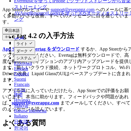
Evermusicを使ってiPhoneでクラウドストレージから音
ストリーミング
App Storeのレビューや
support@everappz.com
へのメールに基
AVAssetResourceLoaderを使ったiOSオーディオストリー
く多数の小さな改善。すべてのメッセージに目を通していま
ング
す。
日本語
Evertag 4.2 の入手方法
عربي
Català
ライト
Čeština
App Store で Evertag をダウンロード
するか、App Storeから
ダーク
Dansk
ップデートしてください。Evertagは無料ダウンロードで、高
Deutsch
システム
度な機能向けにオプションのアプリ内アップグレードを提供
Ελληνικά
ます。新しいクラウド接続、ネットワークプロトコル、Wi-Fi
English
Driveの改良、Liquid GlassのUIはベースアップデートに含まれ
Español
Suomi
ます。
Français
עברית
アプリを気に入っていただけたら、App Storeでの評価をお願
हिन्दी
いします。本当に助かります。フィードバックや問題があれ
Hrvatski
ば、
support@everappz.com
までメールしてください。すべて
Magyar
のメッセージを読んでいます。
Bahasa Indonesia
Italiano
よくある質問
日本語
한국어