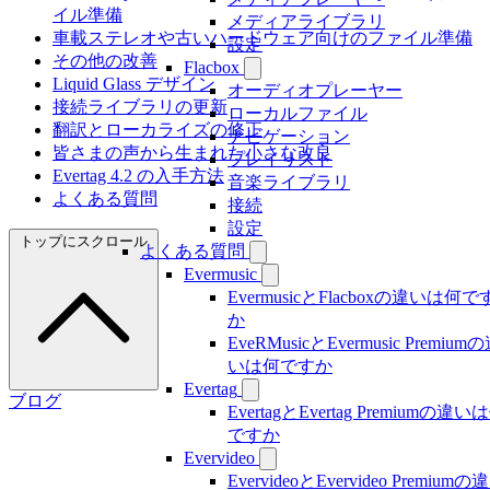
イル準備
メディアライブラリ
車載ステレオや古いハードウェア向けのファイル準備
設定
その他の改善
Flacbox
Liquid Glass デザイン
オーディオプレーヤー
接続ライブラリの更新
ローカルファイル
翻訳とローカライズの修正
ナビゲーション
皆さまの声から生まれた小さな改良
プレイリスト
Evertag 4.2 の入手方法
音楽ライブラリ
よくある質問
接続
設定
トップにスクロール
よくある質問
Evermusic
EvermusicとFlacboxの違いは何で
か
EveRMusicとEvermusic Premium
いは何ですか
Evertag
ブログ
EvertagとEvertag Premiumの違い
ですか
Evervideo
EvervideoとEvervideo Premiumの