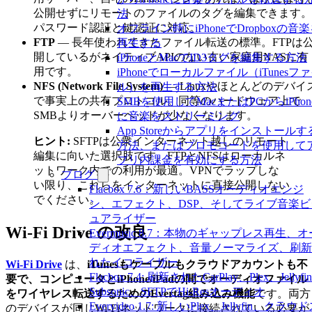
公開せずにリモートのファイルのタグを編集できます。
法
パスワード認証と鍵認証に対応。
オフライン時にiPhoneでDropboxの音
FTP
— 長年使われてきたファイル転送の標準。FTPは
再生する
開しているがネイティブAPIのない古い家庭用NASに有
iPhoneとMacでID3タグを編集する方法
用です。
iPhoneでローカルファイル（iTunesフ
NFS (Network File System)
— Linuxやほとんどのデバイ
ル）を再生する方法
で事実上の共有プロトコル。同等のハードウェア上で
SMBを使用してMacまたはPCからiPhon
SMBよりオーバーヘッドが少なくなります。
に音楽をストリーミング
App Storeからアプリをインストールす
ヒント:
SFTPは公衆インターネット越しのリモート
方法、またはプロモコードを使用して
編集に向いた選択肢です。FTPとNFSはローカルネ
プリ内課金を有効にする方法
ットワーク内での利用が最適。VPNでラップしな
ブログ
い限り、これらをインターネットに直接公開しない
Flacbox 7.6：新しいBASSオーディオエンジ
でください。
ン、エフェクト、DSP、そしてライブ音楽ビ
ュアライザー
Wi-Fi Drive の改良
Evermusic 8.7：本物のギャップレス再生、オ
ディオエフェクト、音量ノーマライズ、刷新
れたイコライザー
Wi-Fi Drive
は、
iTunesもケーブルもクラウドアカウントも不
Flacbox 7.4: 刷新されたCarPlay、Plex、Jellyfi
要で、コンピュータとiPhone/iPadの間でオーディオファイル
Subsonic、SFTPでHi-Resオーディオ
をワイヤレス転送するためのEvertag組み込み機能
です。両方
Evervideo 1.7: 新しいPlex、Jellyfin、クラウ
のデバイスが同じWi-Fiネットワークに接続されている必要が