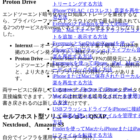
Proton Drive
トリーミングする方法
iPhoneでFLAC（ロスレス）音楽を再
エンドツーエンド暗号化やゼロ知識ストレージを重視するな
る方法
ら、プライバシーファーストクラウドの中で最も評価されて
EvermusciとFlacboxを使ってiPhone、
る2つのサービスがEvertagでネイティブに使えるようになり
iPad、Macでオーディオトラックにコ
した。
トを追加・表示する方法
EvermusicとSanDiskのiXpandを使って
Internxt
— オープンソース、ポスト量子暗号、GDPR準
iPhoneでUSBフラッシュドライブから
拠のスペイン発クラウド。無料プランあり。
楽を再生する方法
Proton Drive
— Proton Mail / Proton VPNの開発元による
Evermusicを使ってiPhone、iPad、Mac
ンドツーエンド暗号化ストレージ。スイス拠点。無料枠
ーディオブックを聴く方法
と、より大きなライブラリ向けの有料プランがありま
iPhoneまたはMacに保存されたローカ
す。
楽を再生する方法
Evermusic と Flacbox で iPhone、iPad、
両サービスに保存しているオーディオファイルのメタデータ
Mac のオーディオイコライザーを使用
直接編集できます。ファイルは転送中も暗号化されたままで
る方法
書き戻されるのは新しいタグだけです。
USBフラッシュドライブをiPhoneに接
して音楽を聴いたりファイルを管理す
セルフホスト型ソリューション: QNAP、
方法
Nextcloud、Amazon S3
Finderを使ってMacからiPhoneまたはiPa
にファイルを転送する方法
自分でインフラを運用するユーザー向け。