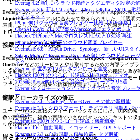
Evertag 4.2: 新しいクラウド接続とタグエディタ設定の
Evermusic 8.6: 新しいCarPlay、Plex、Jellyfin、SFTP、歌
Evertag 4.2のインターフェースは、アプリ全体でAppleの新し
ウィジェット
Liquid Glass
マテリアルに合わせて整えられました。半透明
iPhone向けクラウド音楽プレイヤー比較【2026年版】
表面、よりスムーズなアニメーション、そして洗練されたコ
OpenAIでWixブログ記事をMarkdownにエクスポート
トロールが、iOS、iPadOS、macOSに自然に溶け込みます。
FlacboxでiPhoneとMacでロスレスFLACとDSDを再生
iPhoneとiPad向け最高のクラウド音楽プレイヤー
接続ライブラリの更新
Evermusic 6.8：Aliyun Drive、Synology、新しいUIスタ
Setapp MobileでEvermusic Pro：iOS向けクラウドミュー
Evertagが
WebDAV
、
SMB
、
DLNA
、
Dropbox
、
Google Drive
ック
OneDrive
などのサービスとやり取りするための内部ライブラ
Evermusic 世界で1100万ダウンロード達成
リを刷新しました。結果として、エッジケースの接続失敗が
Flacbox 100万ダウンロード達成：Hi-Resオーディオ
少し、新しいサーバーバージョンへの対応が改善し、リモー
2025年 iPhone向けベスト音楽プレーヤーアプリ5選
ファイル上のタグ編集の信頼性が高まりました。
Evermusicプロモーションビデオ：クラウド音楽プレー
ー
翻訳とローカライズの修正
Evermusic 3.6：CarPlay、VoiceOver、その他の新機能
Evermusic 3.1：クロスフェード、ライブラリ同期＆バッ
ユーザーからの直接のフィードバックを基にした、UI内の複
アップ
数の言語修正。複数の言語で小さなボタンへのテキストの収
Evermusic 300万ダウンロード達成：機能概要
りが改善されました。
Flacbox 1.6：自動同期、イコライザー、OPUSサポート
Evermusic 2.3：自動同期、再生位置、タグ機能
皆さまの声から生まれた小さな改良