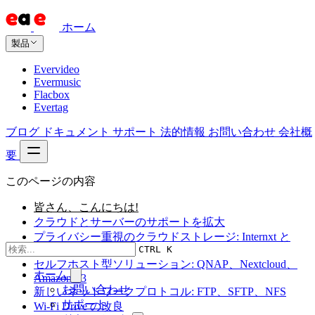
ホーム
製品
Evervideo
Evermusic
Flacbox
Evertag
ブログ
ドキュメント
サポート
法的情報
お問い合わせ
会社概
要
このページの内容
皆さん、こんにちは!
クラウドとサーバーのサポートを拡大
プライバシー重視のクラウドストレージ: Internxt と
CTRL K
Proton Drive
セルフホスト型ソリューション: QNAP、Nextcloud、
ホーム
Amazon S3
お問い合わせ
新しいネットワークプロトコル: FTP、SFTP、NFS
サポート
Wi-Fi Drive の改良