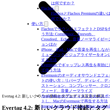
は何ですか？
Flacbox
FlacboxとFlacbox Premiumの違い
何ですか？
使い方
FlacboxでサウンドエフェクトとDSPを
う方法: Compressor、Freeverb、
Crossfeed、Echo、音量ノーマライゼー
ョンほか
iPhone、iPad、Macで音楽を再生しな
ミュージックビジュアライザーをオン
する方法
Evermusicでギャップレス再生を有効に
て使う方法
Evermusicのオーディオサウンドエフェ
トの使い方：リバーブ、ディレイ、デ
ストーション、コンプレッサー、クロ
フィード、音量ノーマライズ
Apple Musicのプレイリストをエクスポ
Evertag 4.2: 新しいクラウド接続とタグエディタ設定の解説
トし、MacのEvermusicで再生する方法
Internet ArchiveまたはLive Music Archiv
Evertag 4.2: 新しいクラウド接続とタグ