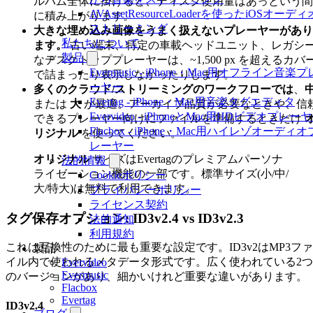
ルバム全体に掛けると、ディスク使用量はあっという間
AVAssetResourceLoaderを使ったiOSオーディ
に積み上がります。
ストリーミング
大きな埋め込み画像をうまく扱えないプレーヤーがあり
私たちについて
ます。
古い端末、特定の車載ヘッドユニット、レガシ
製品
なデスクトッププレーヤーは、~1,500 px を超えるカバ
Evermusic - iPhone・Mac用オフライン音楽プ
で詰まったり表示しなかったりします。
ーヤー
多くのクラウド/ストリーミングのワークフローでは
、
Evertag - iPhone・Mac用音楽タグエディタ
または
大
が最適。アーカイブ品質が必要なときや、信
Evervideo - iPhoneとMac用HDビデオプレー
できるプレーヤー向けにファイルを準備するときだけ
Flacbox - iPhone・Mac用ハイレゾオーディオ
リジナル
を使ってください。
レーヤー
オリジナル
サイズはEvertagのプレミアムパーソナ
法的情報
ライゼーション機能の一部です。標準サイズ(小/中/
Cookieポリシー
大/特大)は無料で利用できます。
プライバシーポリシー
ライセンス契約
タグ保存オプション: ID3v2.4 vs ID3v2.3
法的通知
利用規約
これは互換性のために最も重要な設定です。ID3v2はMP3ファ
製品
イル内で使われるメタデータ形式です。広く使われている2つ
Evervideo
Evermusic
のバージョンがあり、細かいけれど重要な違いがあります。
Flacbox
Evertag
ID3v2.4