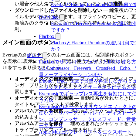
い場合や他人のファイルを扱っているときに
推奨
。
EvertagとEvertag Premiumの違いは何で
ダウンロードしたファイルを削除しない
— 編集後のフ
か
イルをデバイスに残します。オフラインのコピーと、更
Evervideo
新済みのクラウドのコピーの両方を持ちたいときに便
EvervideoとEvervideo Premiumの違いは
利。
ですか？
Flacbox
メイン画面のボタン
FlacboxとFlacbox Premiumの違いは何
か？
Evertagのタグエディタのホーム画面には、個別操作のボタン
使い方
を表示/非表示にできます。実際に使うものだけ有効にして、
FlacboxでサウンドエフェクトとDSPを使う
UIをすっきり保ちましょう。
法: Compressor、Freeverb、Crossfeed、Echo
量ノーマライゼーションほか
オーディオタグの自動検索
— ファイルのオーディオフ
iPhone、iPad、Macで音楽を再生しながらミ
ンガープリントから不足するメタデータをオンライン検
ージックビジュアライザーをオンにする方法
索します。
Evermusicでギャップレス再生を有効にして
オーディオタグの手動検索
— 自動検索が外れたときに
う方法
タイトル/アーティストで検索します。
Evermusicのオーディオサウンドエフェクト
アルバムアートを検索
— 高品質なジャケットを探して
使い方：リバーブ、ディレイ、ディストーシ
め込みます。
ン、コンプレッサー、クロスフィード、音量
アルバムアートを保存
— 埋め込まれたジャケットをフ
ーマライズ
トライブラリやファイルへ書き出します。
Apple Musicのプレイリストをエクスポート