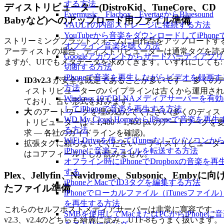
する方法
ディストリビューター(DistroKid、TuneCore、CD
Evermusic、Flacbox、EvertagからBluesound
Babyなど)へのアップロード用ファイル準備
VAULTの内部ストレージに接続する方法
YouTubeから音楽をダウンロードしてiPhone
ストリーミングプラットフォームに自作品をアップロードす
オフライン音楽を聴く方法
アーティストの場合、ディストリビューターは通常タグを読
Googleアカウントからサードパーティアプ
ますが、UIでもメタデータを求めてきます。いずれにしても:
切断する方法
iPhoneで音楽を再生しながらビデオを録画す
ID3v2.3
が安全な既定であることが多いです — 多くの
方法
ィストリビューターのパイプラインは古くから運用され
Windows 10でDLNAメディアサーバーを有
ており、古い形式を好みます。
してiPhoneで音楽を再生する方法
大
のアートワークを埋め込んでください(多くのディス
WD My Cloud HomeからiPhoneで音楽を再生
トリビューターは ≥ 1,400 × 1,400 px のアートワークを
る方法
求 — 各社のガイドラインを確認)。
WiFi-Driveを使ってiTunesなしでパソコンか
拡張タグに頼らないでください — ディストリビュータ
iPhoneに音楽ファイルを転送する方法
はコアフィールドしか読みません。
オフライン時にiPhoneでDropboxの音楽を再
する
Plex、Jellyfin、Navidrome、Subsonic、Embyに向
iPhoneとMacでID3タグを編集する方法
たファイル準備
iPhoneでローカルファイル（iTunesファイル
を再生する方法
これらのセルフホストメディアサーバーは非常に寛容です。
SMBを使用してMacまたはPCからiPhoneに
v2.3、v2.4のどちらも綺麗に読み、UTF-8もうまく扱います。