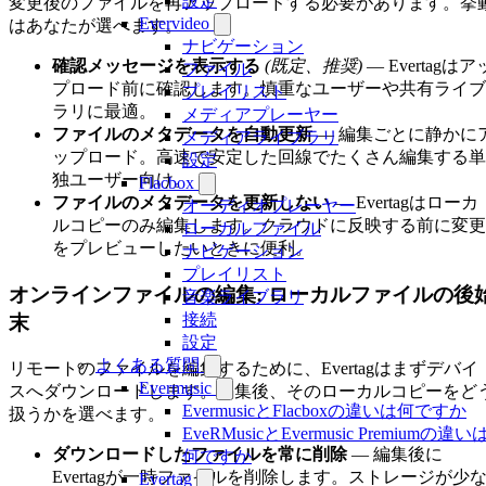
設定
変更後のファイルを再アップロードする必要があります。挙
Evervideo
はあなたが選べます。
ナビゲーション
確認メッセージを表示する
(既定、推奨)
— Evertagはア
ファイル
プロード前に確認します。慎重なユーザーや共有ライブ
プレイリスト
ラリに最適。
メディアプレーヤー
ファイルのメタデータを自動更新
— 編集ごとに静かに
メディアライブラリ
ップロード。高速で安定した回線でたくさん編集する単
設定
独ユーザー向け。
Flacbox
ファイルのメタデータを更新しない
— Evertagはローカ
オーディオプレーヤー
ルコピーのみ編集します。クラウドに反映する前に変更
ローカルファイル
をプレビューしたいときに便利。
ナビゲーション
プレイリスト
オンラインファイルの編集: ローカルファイルの後
音楽ライブラリ
接続
末
設定
よくある質問
リモートのファイルを編集するために、Evertagはまずデバイ
Evermusic
スへダウンロードします。編集後、そのローカルコピーをど
EvermusicとFlacboxの違いは何ですか
扱うかを選べます。
EveRMusicとEvermusic Premiumの違い
ダウンロードしたファイルを常に削除
— 編集後に
何ですか
Evertagが一時ファイルを削除します。ストレージが少
Evertag