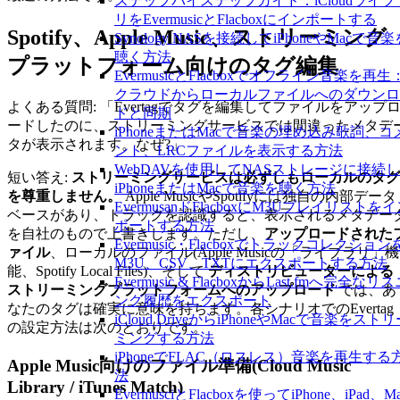
ステップバイステップガイド：iCloudライブ
リをEvermusicとFlacboxにインポートする
Spotify、Apple Music、ストリーミング
Synology NASを接続してiPhoneやMacで音楽
聴く方法
プラットフォーム向けのタグ編集
EvermusicとFlacboxでオフライン音楽を再生
クラウドからローカルファイルへのダウンロ
よくある質問: 「Evertagでタグを編集してファイルをアップ
ドと同期
ードしたのに、ストリーミングサービスでは間違ったメタデ
iPhoneまたはMacで音楽の埋め込み歌詞、コ
タが表示されます。なぜ?」
ント、LRCファイルを表示する方法
WebDAVを使用してNASストレージに接続
短い答え:
ストリーミングサービスは必ずしもローカルのタグ
iPhoneまたはMacで音楽を聴く方法
を尊重しません。
Apple MusicやSpotifyには独自の内部データ
EvermusanドFlacboxにM3Uプレイリストを
ベースがあり、トラックを認識すると、表示されるメタデー
ポートする方法
を自社のもので上書きします。ただし、
アップロードされた
Evermusic・Flacboxでトラックコレクション
ァイル
、ローカルのファイル(Apple Musicの「ライブラリ」機
M3U、CSV、TXTにエクスポートする方法
能、Spotify Local Files)、そして
ディストリビューターによる
Evermusic & FlacboxからLast.fmへ完全なリ
ストリーミングプラットフォームへのアップロード
では、あ
ング履歴をエクスポート
なたのタグは確実に意味を持ちます。各シナリオでのEvertag
iCloud DriveからiPhoneやMacで音楽をスト
の設定方法は次のとおりです。
ミングする方法
iPhoneでFLAC（ロスレス）音楽を再生する
Apple Music向けのファイル準備(Cloud Music
法
Library / iTunes Match)
EvermusciとFlacboxを使ってiPhone、iPad、M