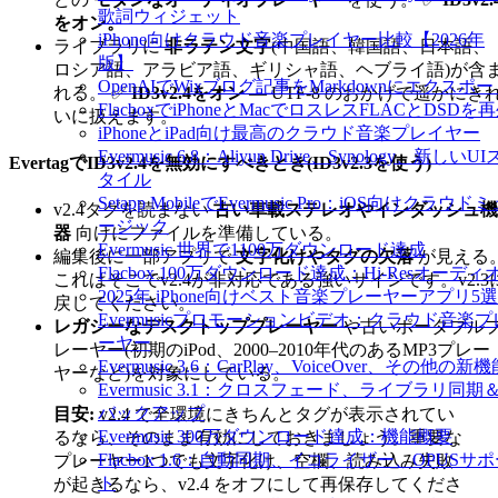
歌詞ウィジェット
をオン。
iPhone向けクラウド音楽プレイヤー比較【2026年
ライブラリに
非ラテン文字
(中国語、韓国語、日本語、
版】
ロシア語、アラビア語、ギリシャ語、ヘブライ語)が含
OpenAIでWixブログ記事をMarkdownにエクスポー
れる。 ✅
ID3v2.4をオン
— UTF-8 のおかげで遥かにき
FlacboxでiPhoneとMacでロスレスFLACとDSDを
いに扱えます。
iPhoneとiPad向け最高のクラウド音楽プレイヤー
Evermusic 6.8：Aliyun Drive、Synology、新しいUI
EvertagでID3v2.4を無効にすべきとき(ID3v2.3を使う)
タイル
Setapp MobileでEvermusic Pro：iOS向けクラウド
v2.4タグを読まない
古い車載ステレオやインダッシュ機
ージック
器
向けにファイルを準備している。
Evermusic 世界で1100万ダウンロード達成
編集後に一部アプリで
文字化けやタグの欠落
が見える
Flacbox 100万ダウンロード達成：Hi-Resオーディ
これはそこでv2.4が非対応である強いサインです。v2.3
2025年 iPhone向けベスト音楽プレーヤーアプリ5選
戻してください。
Evermusicプロモーションビデオ：クラウド音楽プ
レガシーなデスクトッププレーヤー
や古いポータブル
ーヤー
レーヤー(初期のiPod、2000–2010年代のあるMP3プレー
Evermusic 3.6：CarPlay、VoiceOver、その他の新
ヤーなど)を対象にしている。
Evermusic 3.1：クロスフェード、ライブラリ同期
バックアップ
目安:
v2.4 で全環境にきちんとタグが表示されてい
Evermusic 300万ダウンロード達成：機能概要
るなら、そのまま有効にしておきましょう。重要な
Flacbox 1.6：自動同期、イコライザー、OPUSサ
プレーヤー1つでも文字化け、空欄、読み込み失敗
ト
が起きるなら、v2.4 をオフにして再保存してくださ