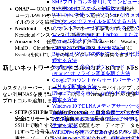
SMBプロトコルを使用してコンピュー
からiPhoneにファイルを転送する
QNAP
— QNAP NASデバイスへのネイティブAPI接続
WiFi-Driveを使ってパソコンからiPhon
ローカルWi-Fiやリモートアクセス経由でQNAP上のフ
ワイヤレスでファイルを転送する方法
イルのタグを編集できます。
クラウドストレージにファイルをアッ
Nextcloud
— セルフホスト/マネージドを問わず、任意
ロードしてEvermusic、Flacbox、または
Nextcloudインスタンスに接続できます。
Evertagに接続する方法
Amazon S3
— 任意のS3バケット(Backblaze B2、Wasabi
Evermusic、Flacbox、Evertagから
MinIO、Cloudflare R2などのS3互換ストレージも可)に
Bluesound VAULTの内部ストレージに
Evertagを向けて、その場でメタデータを編集できます
続する方法
YouTubeから音楽をダウンロードして
新しいネットワークプロトコル: FTP、SFTP、NFS
iPhoneでオフライン音楽を聴く方法
Googleアカウントからサードパーティ
プリを切断する方法
カスタムサーバー、ホームラボ、洗練されたモバイルアプリ
iPhoneで音楽を再生しながらビデオを
ない汎用NASを使うユーザー向けに、Evertag 4.2は3つの定番
画する方法
プロトコルを追加しました。
Windows 10でDLNAメディアサーバー
SFTP (SSH File Transfer Protocol)
—
自分のサーバーか
有効にしてiPhoneで音楽を再生する方
安全にリモートでタグ編集
するのに最適な答え。SFTP
WD My Cloud HomeからiPhoneで音楽
SSH上で動作するため、転送(認証もオーディオデータも
生する方法
はすべて暗号化されます。SSHアクセスがあるVPS、専
WiFi-Driveを使ってiTunesなしでパソコ
用サーバー、自宅のLinuxマシンがあれば、ほかには何
からiPhoneに音楽ファイルを転送する