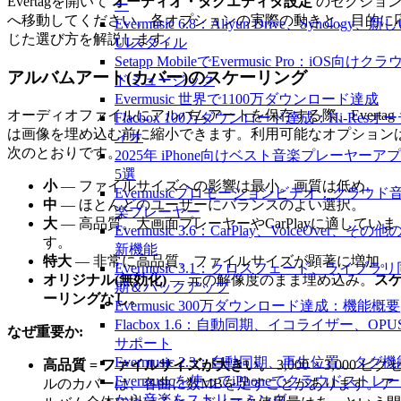
Evertagを開いて
オーディオ・タグエディタ設定
のセクショ
ー
へ移動してください。各オプションの実際の動きと、目的に
Evermusic 6.8：Aliyun Drive、Synology、新
じた選び方を解説します。
UIスタイル
Setapp MobileでEvermusic Pro：iOS向けクラ
アルバムアート(カバー)のスケーリング
ドミュージック
Evermusic 世界で1100万ダウンロード達成
オーディオファイルにアルバムアートを保存する際、Evertag
Flacbox 100万ダウンロード達成：Hi-Resオ
は画像を埋め込む前に縮小できます。利用可能なオプション
ィオ
次のとおりです。
2025年 iPhone向けベスト音楽プレーヤーア
5選
小
— ファイルサイズへの影響は最小。画質は低め。
Evermusicプロモーションビデオ：クラウド
中
— ほとんどのユーザーにバランスのよい選択。
楽プレーヤー
大
— 高品質。大画面プレーヤーやCarPlayに適していま
Evermusic 3.6：CarPlay、VoiceOver、その他
す。
新機能
特大
— 非常に高品質。ファイルサイズが顕著に増加。
Evermusic 3.1：クロスフェード、ライブラリ
オリジナル(無効化)
— 元の解像度のまま埋め込み。
ス
期＆バックアップ
ーリングなし。
Evermusic 300万ダウンロード達成：機能概要
Flacbox 1.6：自動同期、イコライザー、OPU
なぜ重要か:
サポート
Evermusic 2.3：自動同期、再生位置、タグ機
高品質 = ファイルサイズが大きい。
3,000 × 3,000 ピク
Evermusicを使ってiPhoneでクラウドストレ
ルのカバーは、各曲に数MBを足すことがあります。ア
から音楽をストリーミング