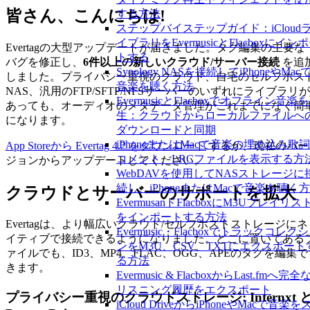
皆さん、こんにちは!
する方法
ステップバイステップガイド：iCloud
イブラリをEvermusicとFlacboxにイン
Evertagの大型アップデートが届きました。タグ編集の主要な
トする
バグを修正し、
6件以上の新しいクラウド/サーバー接続
を追
Synology NASを接続してiPhoneやMac
しました。プライバシー重視のクラウド、自宅のセルフホス
音楽を聴く方法
NAS、汎用のFTP/SFTP/NFSサーバーのいずれにライブラリが
EvermusicとFlacboxでオフライン音楽
あっても、オーディオのメタデータ管理がこれまでになく簡
生：クラウドからローカルファイルへ
になります。
ダウンロードと同期
iPhoneまたはMacで音楽の埋め込み歌
App Storeから Evertag 4.2 をダウンロード
するか、現在のバー
コメント、LRCファイルを表示する方
ジョンからアップデートしてください。
WebDAVを使用してNASストレージに
続し、iPhoneまたはMacで音楽を聴く
クラウドとサーバーのサポートを拡大
EvermusanドFlacboxにM3Uプレイリス
をインポートする方法
Evertagは、より幅広いクラウド/セルフホストストレージにネ
Evermusic・Flacboxでトラックコレク
イティブで接続できるようになりました。どこに置いてある
ンをM3U、CSV、TXTにエクスポート
ァイルでも、ID3、MP4、FLAC、OGG、APEのタグを編集で
る方法
きます。
Evermusic & FlacboxからLast.fmへ完全
リスニング履歴をエクスポート
プライバシー重視のクラウドストレージ: Internxt 
iCloud DriveからiPhoneやMacで音楽を