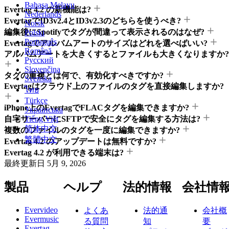
Bahasa Melayu
Evertag 4.2 の新機能は?
Nederlands
EvertagでID3v2.4とID3v2.3のどちらを使うべき?
Norsk
編集後にSpotifyでタグが間違って表示されるのはなぜ?
Polski
Português
Evertagでアルバムアートのサイズはどれを選べばいい?
Română
アルバムアートを大きくするとファイルも大きくなりますか?
Русский
Slovenčina
タグの重複とは何で、有効化すべきですか?
Svenska
Evertagはクラウド上のファイルのタグを直接編集しますか?
ไทย
Türkçe
iPhone上のEvertagでFLACタグを編集できますか?
Українська
自宅サーバーにSFTPで安全にタグを編集する方法は?
Tiếng Việt
简体中文
複数のファイルのタグを一度に編集できますか?
繁體中文
Evertag 4.2 のアップデートは無料ですか?
Evertag 4.2 が利用できる端末は?
最終更新日
5月 9, 2026
製品
ヘルプ
法的情報
会社情
Evervideo
よくあ
法的通
会社概
Evermusic
る質問
知
要
Evertag