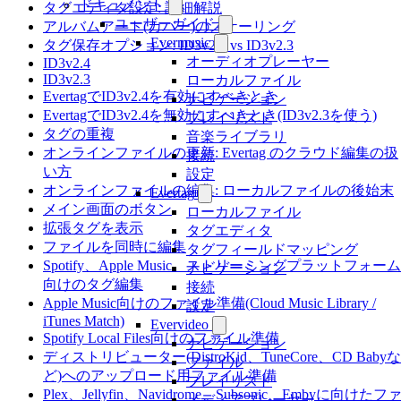
ドキュメント
タグエディタ設定: 詳細解説
ユーザーガイド
アルバムアート(カバー)のスケーリング
Evermusic
タグ保存オプション: ID3v2.4 vs ID3v2.3
オーディオプレーヤー
ID3v2.4
ID3v2.3
ローカルファイル
EvertagでID3v2.4を有効にすべきとき
ナビゲーション
EvertagでID3v2.4を無効にすべきとき(ID3v2.3を使う)
プレイリスト
タグの重複
音楽ライブラリ
オンラインファイルの更新: Evertag のクラウド編集の扱
接続
い方
設定
オンラインファイルの編集: ローカルファイルの後始末
Evertag
メイン画面のボタン
ローカルファイル
拡張タグを表示
タグエディタ
ファイルを同時に編集
タグフィールドマッピング
Spotify、Apple Music、ストリーミングプラットフォーム
ナビゲーション
向けのタグ編集
接続
Apple Music向けのファイル準備(Cloud Music Library /
設定
iTunes Match)
Evervideo
Spotify Local Files向けのファイル準備
ナビゲーション
ディストリビューター(DistroKid、TuneCore、CD Babyな
ファイル
ど)へのアップロード用ファイル準備
プレイリスト
Plex、Jellyfin、Navidrome、Subsonic、Embyに向けたフ
メディアプレーヤー