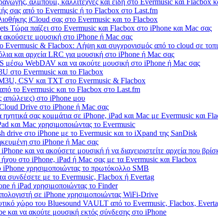
ραγωγής, άλμπουμ, καλλιτέχνες και είδη στο Evermusic και Flacbox 
ής σας από το Evermusic ή το Flacbox στο Last.fm
ιοθήκης iCloud σας στο Evermusic και το Flacbox
ts Τώρα παίζει στο Evermusic και Flacbox στο iPhone και Mac σας
 ακούσετε μουσική στο iPhone ή Mac σας
 Evermusic & Flacbox: Λήψη και συγχρονισμός από το cloud σε τοπι
όλια και αρχεία LRC για μουσική στο iPhone ή Mac σας
S μέσω WebDAV και να ακούτε μουσική στο iPhone ή Mac σας
U στο Evermusic και το Flacbox
 M3U, CSV και TXT στο Evermusic & Flacbox
πό το Evermusic και το Flacbox στο Last.fm
 απώλειες) στο iPhone μου
iCloud Drive στο iPhone ή Mac σας
 ηχητικά σας κομμάτια σε iPhone, iPad και Mac με Evermusic και Fl
iPad και Mac χρησιμοποιώντας το Evermusic
 drive στο iPhone με το Evermusic και το iXpand της SanDisk
ηκευμένη στο iPhone ή Mac σας
iPhone και να ακούσετε μουσική ή να διαχειριστείτε αρχεία που βρίσ
ήχου στο iPhone, iPad ή Mac σας με τα Evermusic και Flacbox
ο iPhone χρησιμοποιώντας το πρωτόκολλο SMB
τα συνδέσετε με το Evermusic, Flacbox ή Evertag
ne ή iPad χρησιμοποιώντας το Finder
πολογιστή σε iPhone χρησιμοποιώντας WiFi-Drive
τικό χώρο του Bluesound VAULT από το Evermusic, Flacbox, Evert
e και να ακούτε μουσική εκτός σύνδεσης στο iPhone