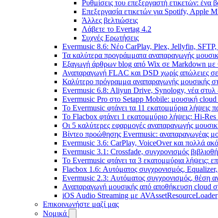
Ρυθμίσεις του επεξεργαστή ετικετών: ένα β
Επεξεργασία ετικετών για Spotify, Apple M
Άλλες βελτιώσεις
Λάβετε το Evertag 4.2
Συχνές Ερωτήσεις
Evermusic 8.6: Νέο CarPlay, Plex, Jellyfin, SFTP
Τα καλύτερα προγράμματα αναπαραγωγής μουσική
Εξαγωγή άρθρων blog από Wix σε Markdown με
Αναπαραγωγή FLAC και DSD χωρίς απώλειες σε 
Καλύτερο πρόγραμμα αναπαραγωγής μουσικής στο 
Evermusic 6.8: Aliyun Drive, Synology, νέα στυλ
Evermusic Pro στο Setapp Mobile: μουσική cloud
Το Evermusic φτάνει τα 11 εκατομμύρια λήψεις 
Το Flacbox φτάνει 1 εκατομμύριο λήψεις: Hi-Res
Οι 5 καλύτερες εφαρμογές αναπαραγωγής μουσική
Βίντεο προώθησης Evermusic: αναπαραγωγέας μο
Evermusic 3.6: CarPlay, VoiceOver και πολλά ακ
Evermusic 3.1: Crossfade, συγχρονισμός βιβλιοθ
Το Evermusic φτάνει τα 3 εκατομμύρια λήψεις: 
Flacbox 1.6: Αυτόματος συγχρονισμός, Equalize
Evermusic 2.3: Αυτόματος συγχρονισμός, θέση α
Αναπαραγωγή μουσικής από αποθήκευση cloud στ
iOS Audio Streaming με AVAssetResourceLoader
Επικοινωνήστε μαζί μας
Νομικά