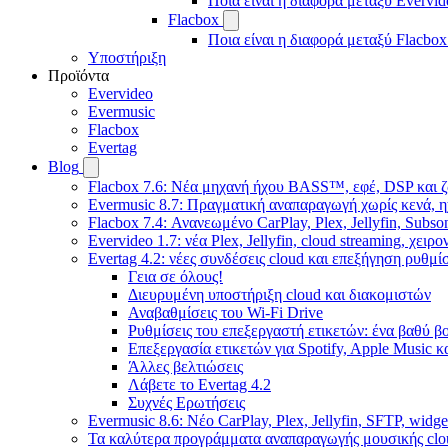
Ποια είναι η διαφορά μεταξύ Evervid
Flacbox
Ποια είναι η διαφορά μεταξύ Flacbox
Υποστήριξη
Προϊόντα
Evervideo
Evermusic
Flacbox
Evertag
Blog
Flacbox 7.6: Νέα μηχανή ήχου BASS™, εφέ, DSP και ζ
Evermusic 8.7: Πραγματική αναπαραγωγή χωρίς κενά, η
Flacbox 7.4: Ανανεωμένο CarPlay, Plex, Jellyfin, Subso
Evervideo 1.7: νέα Plex, Jellyfin, cloud streaming, χει
Evertag 4.2: νέες συνδέσεις cloud και επεξήγηση ρυθμ
Γεια σε όλους!
Διευρυμένη υποστήριξη cloud και διακομιστών
Αναβαθμίσεις του Wi-Fi Drive
Ρυθμίσεις του επεξεργαστή ετικετών: ένα βαθύ β
Επεξεργασία ετικετών για Spotify, Apple Music κ
Άλλες βελτιώσεις
Λάβετε το Evertag 4.2
Συχνές Ερωτήσεις
Evermusic 8.6: Νέο CarPlay, Plex, Jellyfin, SFTP, widge
Τα καλύτερα προγράμματα αναπαραγωγής μουσικής clou