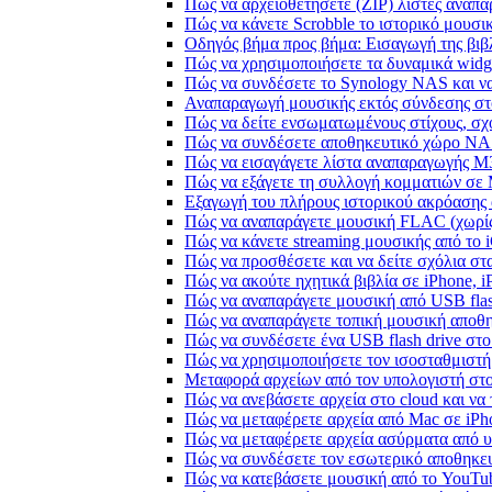
Πώς να αρχειοθετήσετε (ZIP) λίστες αναπα
Πώς να κάνετε Scrobble το ιστορικό μουσικ
Οδηγός βήμα προς βήμα: Εισαγωγή της βιβλ
Πώς να χρησιμοποιήσετε τα δυναμικά widge
Πώς να συνδέσετε το Synology NAS και να
Αναπαραγωγή μουσικής εκτός σύνδεσης στο
Πώς να δείτε ενσωματωμένους στίχους, σχ
Πώς να συνδέσετε αποθηκευτικό χώρο NA
Πώς να εισαγάγετε λίστα αναπαραγωγής M3
Πώς να εξάγετε τη συλλογή κομματιών σε
Εξαγωγή του πλήρους ιστορικού ακρόασης α
Πώς να αναπαράγετε μουσική FLAC (χωρίς
Πώς να κάνετε streaming μουσικής από το 
Πώς να προσθέσετε και να δείτε σχόλια στα
Πώς να ακούτε ηχητικά βιβλία σε iPhone, 
Πώς να αναπαράγετε μουσική από USB flash
Πώς να αναπαράγετε τοπική μουσική αποθ
Πώς να συνδέσετε ένα USB flash drive στο 
Πώς να χρησιμοποιήσετε τον ισοσταθμιστή 
Μεταφορά αρχείων από τον υπολογιστή στ
Πώς να ανεβάσετε αρχεία στο cloud και να 
Πώς να μεταφέρετε αρχεία από Mac σε iPho
Πώς να μεταφέρετε αρχεία ασύρματα από υ
Πώς να συνδέσετε τον εσωτερικό αποθηκευ
Πώς να κατεβάσετε μουσική από το YouTub