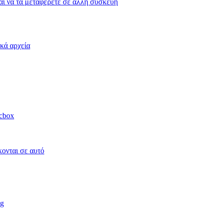
και να τα μεταφέρετε σε άλλη συσκευή
κά αρχεία
acbox
κονται σε αυτό
ag