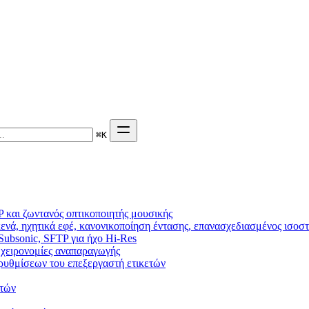
⌘
K
 και ζωντανός οπτικοποιητής μουσικής
ενά, ηχητικά εφέ, κανονικοποίηση έντασης, επανασχεδιασμένος ισοσ
 Subsonic, SFTP για ήχο Hi-Res
g, χειρονομίες αναπαραγωγής
η ρυθμίσεων του επεξεργαστή ετικετών
στών