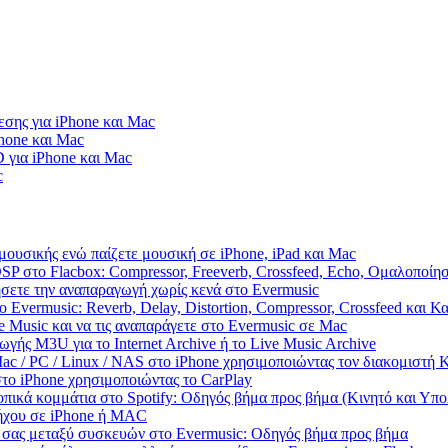
σης για iPhone και Mac
Phone και Mac
 για iPhone και Mac
c
μουσικής ενώ παίζετε μουσική σε iPhone, iPad και Mac
SP στο Flacbox: Compressor, Freeverb, Crossfeed, Echo, Ομαλοποίη
ήσετε την αναπαραγωγή χωρίς κενά στο Evermusic
 Evermusic: Reverb, Delay, Distortion, Compressor, Crossfeed και 
 Music και να τις αναπαράγετε στο Evermusic σε Mac
γής M3U για το Internet Archive ή το Live Music Archive
ac / PC / Linux / NAS στο iPhone χρησιμοποιώντας τον διακομιστ
το iPhone χρησιμοποιώντας το CarPlay
πικά κομμάτια στο Spotify: Οδηγός βήμα προς βήμα (Κινητό και Υπο
 ήχου σε iPhone ή MAC
 σας μεταξύ συσκευών στο Evermusic: Οδηγός βήμα προς βήμα