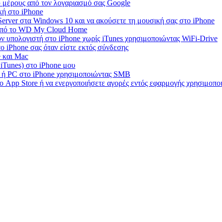
 μέρους από τον λογαριασμό σας Google
κή στο iPhone
rver στα Windows 10 και να ακούσετε τη μουσική σας στο iPhone
 από το WD My Cloud Home
ν υπολογιστή στο iPhone χωρίς iTunes χρησιμοποιώντας WiFi-Drive
 iPhone σας όταν είστε εκτός σύνδεσης
e και Mac
 iTunes) στο iPhone μου
c ή PC στο iPhone χρησιμοποιώντας SMB
ο App Store ή να ενεργοποιήσετε αγορές εντός εφαρμογής χρησιμοπ