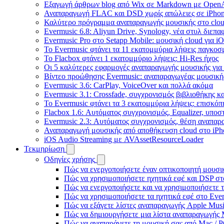
Εξαγωγή άρθρων blog από Wix σε Markdown με Open
Αναπαραγωγή FLAC και DSD χωρίς απώλειες σε iPhon
Καλύτερο πρόγραμμα αναπαραγωγής μουσικής στο cloud
Evermusic 6.8: Aliyun Drive, Synology, νέα στυλ διεπα
Evermusic Pro στο Setapp Mobile: μουσική cloud για i
Το Evermusic φτάνει τα 11 εκατομμύρια λήψεις παγκοσ
Το Flacbox φτάνει 1 εκατομμύριο λήψεις: Hi-Res ήχος
Οι 5 καλύτερες εφαρμογές αναπαραγωγής μουσικής για 
Βίντεο προώθησης Evermusic: αναπαραγωγέας μουσική
Evermusic 3.6: CarPlay, VoiceOver και πολλά ακόμα
Evermusic 3.1: Crossfade, συγχρονισμός βιβλιοθήκης κ
Το Evermusic φτάνει τα 3 εκατομμύρια λήψεις: επισκό
Flacbox 1.6: Αυτόματος συγχρονισμός, Equalizer, υπο
Evermusic 2.3: Αυτόματος συγχρονισμός, θέση αναπαρα
Αναπαραγωγή μουσικής από αποθήκευση cloud στο iPh
iOS Audio Streaming με AVAssetResourceLoader
Τεκμηρίωση
Οδηγίες χρήσης
Πώς να ενεργοποιήσετε έναν οπτικοποιητή μουσικ
Πώς να χρησιμοποιήσετε ηχητικά εφέ και DSP στο
Πώς να ενεργοποιήσετε και να χρησιμοποιήσετε 
Πώς να χρησιμοποιήσετε τα ηχητικά εφέ στο Everm
Πώς να εξάγετε λίστες αναπαραγωγής Apple Musi
Πώς να δημιουργήσετε μια λίστα αναπαραγωγής M3
Πώς να αναπαράγετε τη μουσική σας από Mac / 