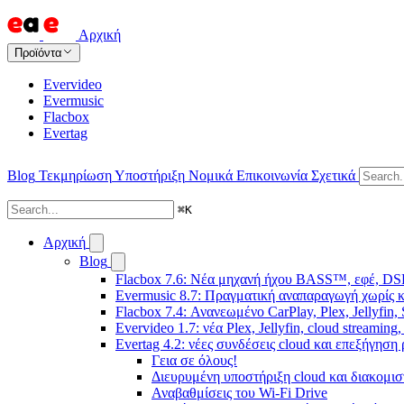
Αρχική
Προϊόντα
Evervideo
Evermusic
Flacbox
Evertag
Blog
Τεκμηρίωση
Υποστήριξη
Νομικά
Επικοινωνία
Σχετικά
⌘
K
Αρχική
Blog
Flacbox 7.6: Νέα μηχανή ήχου BASS™, εφέ, DSP
Evermusic 8.7: Πραγματική αναπαραγωγή χωρίς κ
Flacbox 7.4: Ανανεωμένο CarPlay, Plex, Jellyfin,
Evervideo 1.7: νέα Plex, Jellyfin, cloud streamin
Evertag 4.2: νέες συνδέσεις cloud και επεξήγησ
Γεια σε όλους!
Διευρυμένη υποστήριξη cloud και διακομι
Αναβαθμίσεις του Wi-Fi Drive