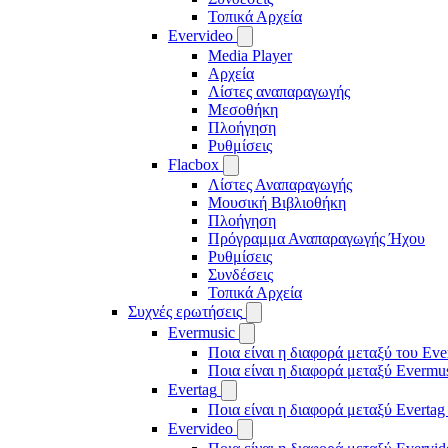
Τοπικά Αρχεία
Evervideo
Media Player
Αρχεία
Λίστες αναπαραγωγής
Μεσοθήκη
Πλοήγηση
Ρυθμίσεις
Flacbox
Λίστες Αναπαραγωγής
Μουσική Βιβλιοθήκη
Πλοήγηση
Πρόγραμμα Αναπαραγωγής Ήχου
Ρυθμίσεις
Συνδέσεις
Τοπικά Αρχεία
Συχνές ερωτήσεις
Evermusic
Ποια είναι η διαφορά μεταξύ του Eve
Ποια είναι η διαφορά μεταξύ Evermu
Evertag
Ποια είναι η διαφορά μεταξύ Evertag
Evervideo