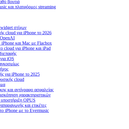
αθύ βουτιά
usic και πλατφόρμες streaming
, widget στίχων
ς cloud για iPhone το 2026
 OpenAI
iPhone και Mac με Flacbox
cloud για iPhone και iPad
 διεπαφής
 για iOS
παγκοσμίως
 ήχος
ς για iPhone το 2025
υσικής cloud
όμα
ήκης και αντίγραφο ασφαλείας
επισκόπηση χαρακτηριστικών
r, υποστήριξη OPUS
ναπαραγωγής και ετικέτες
ο iPhone με το Evermusic