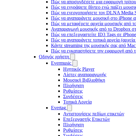
Πώς να αποσυνδέσετε μια εφαρμογή τρίτου
Πώς να εγγράψετε βίντεο ενώ παίζει μουσι
Πώς να ενεργοποιήσετε τον DLNA Media Se
Πώς να αναπαράγετε μουσική στο iPhone
Πώς να μεταφέρετε αρχεία μουσικής από το
Αναπαραγωγή μουσικής από το Dropbox στο
Πώς να επεξεργαστείτε ID3 Tags σε iPhon
Πώς να αναπαράγετε τοπικά αρχεία (αρχεία
Κάντε streaming της μουσικής σας από Ma
Πώς να εγκαταστήσετε την εφαρμογή από τ
Οδηγός χρήστη
Evermusic
Ηχητικός Player
Λίστες αναπαραγωγής
Μουσική Βιβλιοθήκη
Πλοήγηση
Ρυθμίσεις
Συνδέσεις
Τοπικά Αρχεία
Evertag
Αντιστοιχίσεις πεδίων ετικετών
Επεξεργαστής Ετικετών
Πλοήγηση
Ρυθμίσεις
Συνδέσεις