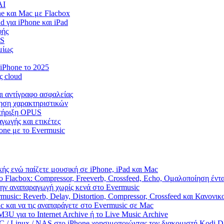
AI
e και Mac με Flacbox
 για iPhone και iPad
φής
OS
μίως
iPhone το 2025
ς cloud
αι αντίγραφο ασφαλείας
πηση χαρακτηριστικών
στήριξη OPUS
γωγής και ετικέτες
one με το Evermusic
ής ενώ παίζετε μουσική σε iPhone, iPad και Mac
 Flacbox: Compressor, Freeverb, Crossfeed, Echo, Ομαλοποίηση έντ
την αναπαραγωγή χωρίς κενά στο Evermusic
usic: Reverb, Delay, Distortion, Compressor, Crossfeed και Κανονι
c και να τις αναπαράγετε στο Evermusic σε Mac
U για το Internet Archive ή το Live Music Archive
PC / Linux / NAS στο iPhone χρησιμοποιώντας τον διακομιστή Kodi