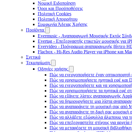
Νομική Ειδοποίηση
Όροι και Προϋποθέσεις
Πολιτική Cookies
Πολιτική Απορρήτου
Συμφωνία Άδειας Χρήσης
Προϊόντα
Evermusic - Αναπαραγωγή Μουσικής Εκτός Σύνδε
Evertag - Επεξεργαστής ετικετών μουσικής για i
Evervideo - Πρόγραμμα αναπαραγωγής βίντεο HD
Flacbox - Hi-Res Audio Player για iPhone και Ma
Σχετικά
Τεκμηρίωση
Οδηγίες χρήσης
Πώς να ενεργοποιήσετε έναν οπτικοποιητή 
Πώς να χρησιμοποιήσετε ηχητικά εφέ και D
Πώς να ενεργοποιήσετε και να χρησιμοποι
Πώς να χρησιμοποιήσετε τα ηχητικά εφέ στο
Πώς να εξάγετε λίστες αναπαραγωγής Apple
Πώς να δημιουργήσετε μια λίστα αναπαραγω
Πώς να αναπαράγετε τη μουσική σας από M
Πώς να αναπαράγετε τη δική σας μουσική σ
Πώς να αλλάξετε εξώφυλλα άλμπουμ για το
Πώς να επεξεργαστείτε στίχους για αρχεία
Πώς να μεταφέρετε τη μουσική βιβλιοθήκη