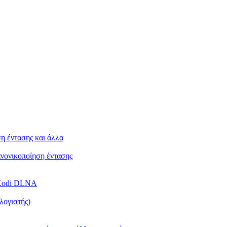
ση έντασης και άλλα
Κανονικοποίηση έντασης
ή Kodi DLNA
λογιστής)