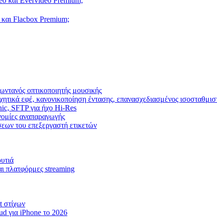
eo και Evervideo Premium;
 και Flacbox Premium;
ωντανός οπτικοποιητής μουσικής
χητικά εφέ, κανονικοποίηση έντασης, επανασχεδιασμένος ισοσταθμισ
nic, SFTP για ήχο Hi-Res
ρονομίες αναπαραγωγής
ίσεων του επεξεργαστή ετικετών
ουτιά
αι πλατφόρμες streaming
t στίχων
d για iPhone το 2026