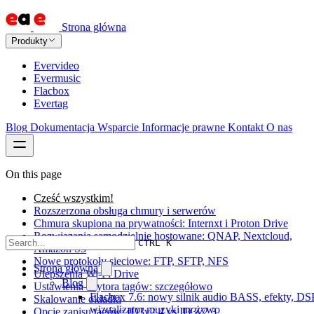
Strona główna
Produkty
Evervideo
Evermusic
Flacbox
Evertag
Blog
Dokumentacja
Wsparcie
Informacje prawne
Kontakt
O nas
On this page
Cześć wszystkim!
Rozszerzona obsługa chmury i serwerów
Chmura skupiona na prywatności: Internxt i Proton Drive
Rozwiązania samodzielnie hostowane: QNAP, Nextcloud,
CTRL K
Amazon S3
Nowe protokoły sieciowe: FTP, SFTP, NFS
Strona główna
Ulepszenia Wi-Fi Drive
Blog
Ustawienia edytora tagów: szczegółowo
Flacbox 7.6: nowy silnik audio BASS, efekty, DSP
Skalowanie okładki
wizualizator muzyki na żywo
Opcje zapisu tagów: ID3v2.4 vs ID3v2.3