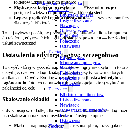
folderów i działaj na nich hurtowo.
Podręcznik użytkownika
Mądrzejsza kolejka przesyłania
— lepsze informacje o
Evermusic
postępie i większa odporność na zakłócenia sieci.
Biblioteka muzyki
Lepsza prędkość i ogólna niezawodność
— szybsze transfer
Listy odtwarzania
dla dużych bibliotek.
Nawigacja
Odtwarzacz audio
To najszybszy sposób, by przenieść partię plików audio z komputera
Pliki lokalne
do telefonu, edytować ich tagi i odesłać je z powrotem — bez żadnej
Połączenia
usługi zewnętrznej.
Ustawienia
Evertag
Ustawienia edytora tagów: szczegółowo
Edytor tagów
Mapowania pól tagów
To część, której większość użytkowników nigdy nie czyta — i to ona
Nawigacja
decyduje, czy twoje tagi działają wszędzie, czy tylko w niektórych
Pliki lokalne
aplikacjach. Otwórz Evertag i przejdź do sekcji
ustawień edytora
Połączenia
tagów audio
. Oto, co naprawdę robi każda opcja i którą wybrać w
Ustawienia
zależności od celu.
Evervideo
Biblioteka multimediów
Skalowanie okładki
Listy odtwarzania
Nawigacja
Odtwarzacz multimediów
Gdy zapisujesz okładkę albumu wewnątrz pliku audio, Evertag może
Pliki
przeskalować obraz przed osadzeniem. Dostępne opcje:
Ustawienia
Mała
— najmniejszy wpływ na rozmiar pliku, niższa jakość
Flacbox