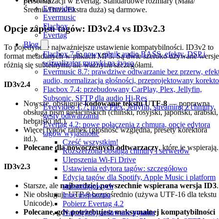
personalizacji w Evertag. Standardowe rozmiary (Mała/
Evervideo
Średnia/Duża/Ekstra duża) są darmowe.
Evermusic
Flacbox
Opcje zapisu tagów: ID3v2.4 vs ID3v2.3
Evertag
Blog
To pojedyncze najważniejsze ustawienie kompatybilności. ID3v2 to
Flacbox 7.6: nowy silnik audio BASS, efekty, DSP i
format metadanych w plikach MP3. Są dwie szeroko używane wersje
wizualizator muzyki na żywo
różnią się subtelnymi, ale ważnymi szczegółami.
Evermusic 8.7: prawdziwe odtwarzanie bez przerw, efek
audio, normalizacja głośności, przeprojektowany korekto
ID3v2.4
Flacbox 7.4: przebudowany CarPlay, Plex, Jellyfin,
Subsonic, SFTP dla audio Hi-Res
Nowsze, obsługuje
kodowanie tekstu UTF-8
— poprawna
Evervideo 1.7: nowe Plex, Jellyfin, streaming z chmury,
obsługa pism niełacińskich (chiński, rosyjski, japoński, arabski,
gesty odtwarzania
hebrajski itd.).
Evertag 4.2: nowe połączenia z chmurą, opcje edytora
Więcej typów ramek (głośność względna, presety korektora
tagów wyjaśnione
itd.).
Cześć wszystkim!
Polecane dla nowoczesnych odtwarzaczy
, które je wspierają.
Rozszerzona obsługa chmury i serwerów
Ulepszenia Wi-Fi Drive
ID3v2.3
Ustawienia edytora tagów: szczegółowo
Edycja tagów dla Spotify, Apple Music i platform
Starsze, ale
najbardziej powszechnie wspierana wersja ID3
.
streamingowych
Nie obsługuje UTF-8 bezpośrednio (używa UTF-16 dla tekstu
Inne ulepszenia
Unicode).
Pobierz Evertag 4.2
Polecane, gdy potrzebujesz maksymalnej kompatybilności
Najczęściej zadawane pytania