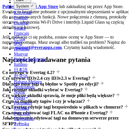
Dansk
Pobierz Evertag z App Store
lub zaktualizuj się przez App Store.
System
Deutsch
Evertag to bezpłatne pobranie z opcjonalnymi ulepszeniami w aplikac
Ελληνικά
dla zaawansowanych funkcji. Nowe połączenia z chmurą, protokoły
English
sieciowe, ulepszenia Wi-Fi Drive i interfejs Liquid Glass są częścią
Español
aktualizacji bazowej.
Suomi
Français
Jeśli aplikacja ci się podoba, zostaw ocenę w App Store — to
עברית
naprawdę pomaga. Masz uwagi albo trafiłeś na problem? Napisz do
हिन्दी
nas na
support@everappz.com
. Czytamy każdą wiadomość.
Hrvatski
Magyar
Najczęściej zadawane pytania
Bahasa Indonesia
Italiano
日本語
Co nowego w Evertag 4.2?
한국어
Czy używać ID3v2.4 czy ID3v2.3 w Evertag?
Bahasa Melayu
Dlaczego moje tagi są błędne w Spotify po edycji?
Nederlands
Jaki rozmiar okładki wybrać w Evertag?
Norsk
Czy większe okładki sprawią, że moje pliki będą większe?
Polski
Czym są duplikaty tagów i czy je włączać?
Português
Czy Evertag edytuje tagi bezpośrednio w plikach w chmurze?
Română
Czy mogę edytować tagi FLAC na iPhonie z Evertag?
Русский
Jak bezpiecznie edytować tagi na domowym serwerze przez
Slovenčina
SFTP?
Svenska