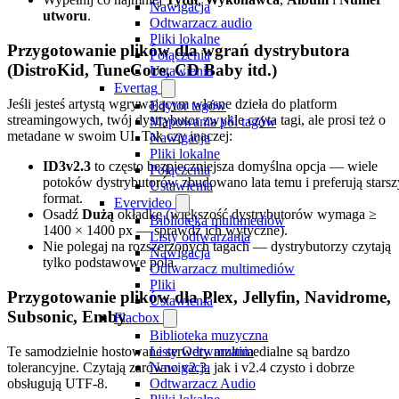
Nawigacja
utworu
.
Odtwarzacz audio
Pliki lokalne
Przygotowanie plików dla wgrań dystrybutora
Połączenia
(DistroKid, TuneCore, CD Baby itd.)
Ustawienia
Evertag
Jeśli jesteś artystą wgrywającym własne dzieła do platform
Edytor tagów
streamingowych, twój dystrybutor zwykle czyta tagi, ale prosi też o
Mapowania pól tagów
metadane w swoim UI. Tak czy inaczej:
Nawigacja
Pliki lokalne
ID3v2.3
to często bezpieczniejsza domyślna opcja — wiele
Połączenia
potoków dystrybutorów zbudowano lata temu i preferują starsz
Ustawienia
format.
Evervideo
Osadź
Dużą
okładkę (większość dystrybutorów wymaga ≥
Biblioteka multimediów
1400 × 1400 px — sprawdź ich wytyczne).
Listy odtwarzania
Nie polegaj na rozszerzonych tagach — dystrybutorzy czytają
Nawigacja
tylko podstawowe pola.
Odtwarzacz multimediów
Pliki
Przygotowanie plików dla Plex, Jellyfin, Navidrome,
Ustawienia
Subsonic, Emby
Flacbox
Biblioteka muzyczna
Te samodzielnie hostowane serwery multimedialne są bardzo
Listy Odtwarzania
tolerancyjne. Czytają zarówno v2.3, jak i v2.4 czysto i dobrze
Nawigacja
obsługują UTF-8.
Odtwarzacz Audio