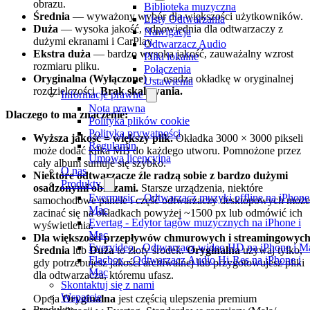
obrazu.
Biblioteka muzyczna
Średnia
— wyważony wybór dla większości użytkowników.
Listy Odtwarzania
Duża
— wysoka jakość, odpowiednia dla odtwarzaczy z
Nawigacja
dużymi ekranami i CarPlay.
Odtwarzacz Audio
Ekstra duża
— bardzo wysoka jakość, zauważalny wzrost
Pliki lokalne
rozmiaru pliku.
Połączenia
Oryginalna (Wyłączone)
— osadza okładkę w oryginalnej
Ustawienia
rozdzielczości.
Brak skalowania.
Informacje prawne
Nota prawna
Dlaczego to ma znaczenie:
Polityka plików cookie
Polityka prywatności
Wyższa jakość = większy plik.
Okładka 3000 × 3000 pikseli
Regulamin
może dodać kilka MB do każdego utworu. Pomnożone przez
Umowa licencyjna
cały album sumuje się szybko.
O nas
Niektóre odtwarzacze źle radzą sobie z bardzo dużymi
Produkty
osadzonymi obrazami.
Starsze urządzenia, niektóre
Evermusic - Odtwarzacz muzyki offline na iPhone
samochodowe panele i część odtwarzaczy desktopowych może
Mac
zacinać się na okładkach powyżej ~1500 px lub odmówić ich
Evertag - Edytor tagów muzycznych na iPhone i
wyświetlenia.
Mac
Dla większości przepływów chmurowych i streamingowyc
Evervideo - Odtwarzacz wideo HD na iPhone i M
Średnia
lub
Duża
to złoty środek.
Oryginalna
używaj tylko,
Flacbox - Odtwarzacz Audio Hi-Res na iPhone i
gdy potrzebujesz jakości archiwalnej lub przygotowujesz pliki
Mac
dla odtwarzacza, któremu ufasz.
Skontaktuj się z nami
Wsparcie
Opcja
Oryginalna
jest częścią ulepszenia premium
Produkty