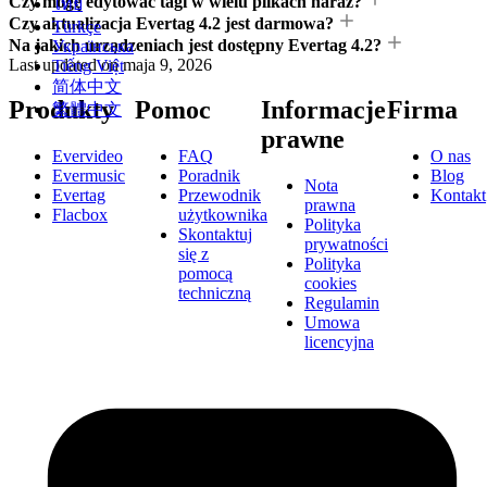
Czy mogę edytować tagi w wielu plikach naraz?
ไทย
Czy aktualizacja Evertag 4.2 jest darmowa?
Türkçe
Na jakich urządzeniach jest dostępny Evertag 4.2?
Українська
Last updated on
maja 9, 2026
Tiếng Việt
简体中文
Produkty
Pomoc
Informacje
Firma
繁體中文
prawne
Evervideo
FAQ
O nas
Evermusic
Poradnik
Blog
Nota
Evertag
Przewodnik
Kontakt
prawna
Flacbox
użytkownika
Polityka
Skontaktuj
prywatności
się z
Polityka
pomocą
cookies
techniczną
Regulamin
Umowa
licencyjna