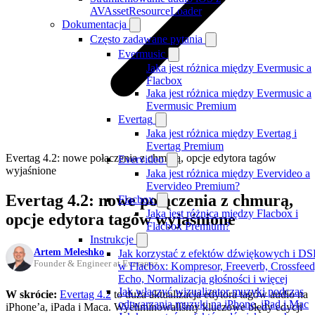
AVAssetResourceLoader
Dokumentacja
Często zadawane pytania
Evermusic
Jaka jest różnica między Evermusic a
Flacbox
Jaka jest różnica między Evermusic a
Evermusic Premium
Evertag
Jaka jest różnica między Evertag i
Evertag Premium
Evertag 4.2: nowe połączenia z chmurą, opcje edytora tagów
Evervideo
wyjaśnione
Jaka jest różnica między Evervideo a
Evervideo Premium?
Evertag 4.2: nowe połączenia z chmurą,
Flacbox
Jaka jest różnica między Flacbox i
opcje edytora tagów wyjaśnione
Flacbox Premium?
Instrukcje
Artem Meleshko
Jak korzystać z efektów dźwiękowych i DS
Founder & Engineer at Everappz
w Flacbox: Kompresor, Freeverb, Crossfeed
Echo, Normalizacja głośności i więcej
Jak włączyć wizualizator muzyki podczas
W skrócie:
Evertag 4.2
to duża aktualizacja edytora tagów audio na
odtwarzania muzyki na iPhone, iPad i Mac
iPhone’a, iPada i Maca. Wyeliminowaliśmy kluczowe błędy edycji