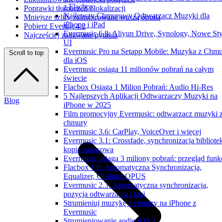
z Flacbox
Poprawki tłumaczeń i lokalizacji
Najlepszy Chmurowy Odtwarzacz Muzyki dla
Mniejsze szlify zainspirowane waszą opinią
iPhone i iPad
Pobierz Evertag 4.2
Evermusic 6.8: Aliyun Drive, Synology, Nowe Sty
Najczęściej zadawane pytania
UI
Evermusic Pro na Setapp Mobile: Muzyka z Chm
Scroll to top
dla iOS
Evermusic osiąga 11 milionów pobrań na całym
świecie
Flacbox Osiąga 1 Milion Pobrań: Audio Hi-Res
5 Najlepszych Aplikacji Odtwarzaczy Muzyki na
Blog
iPhone w 2025
Film promocyjny Evermusic: odtwarzacz muzyki 
chmury
Evermusic 3.6: CarPlay, VoiceOver i więcej
Evermusic 3.1: Crossfade, synchronizacja bibliotek
kopia zapasowa
Evermusic osiąga 3 miliony pobrań: przegląd funkc
Flacbox 1.6: Automatyczna Synchronizacja,
Equalizer, Obsługa OPUS
Evermusic 2.3: Automatyczna synchronizacja,
pozycja odtwarzania i tagi
Strumieniuj muzykę z chmury na iPhone z
Evermusic
Strumieniowanie audio iOS z