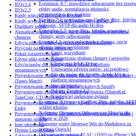
Evermusic 8.7: prawdziwe odtwarzanie bez przer
ID3v2.4
efekty audio, normalizacja głośności,
ID3v2.3
przeprojektowany korektor
Kiedy włączyć ID3v2.4 w Evertag
Flacbox 7.4: przebudowany CarPlay, Plex, Jellyfin
Kiedy wyłączyć ID3v2.4 w Evertag (użyj ID3v2.3)
Subsonic, SFTP dla audio Hi-Res
Duplikaty tagów
Evervideo 1.7: nowe Plex, Jellyfin, streaming z
Aktualizacja plików online: jak Evertag obsługuje edycje w
chmury, gesty odtwarzania
chmurze
Evertag 4.2: nowe połączenia z chmurą, opcje
Edycja plików online: czyszczenie pliku lokalnego
edytora tagów wyjaśnione
Przyciski na ekranie głównym
Cześć wszystkim!
Pokaż rozszerzone tagi
Rozszerzona obsługa chmury i serwerów
Edytuj pliki jednocześnie
Ulepszenia Wi-Fi Drive
Edycja tagów dla Spotify, Apple Music i platform
Ustawienia edytora tagów: szczegółowo
streamingowych
Edycja tagów dla Spotify, Apple Music i
Przygotowanie plików dla Apple Music (Cloud Music Library 
platform streamingowych
iTunes Match)
Inne ulepszenia
Przygotowanie plików dla Plików lokalnych Spotify
Pobierz Evertag 4.2
Przygotowanie plików dla wgrań dystrybutora (DistroKid,
Najczęściej zadawane pytania
TuneCore, CD Baby itd.)
Evermusic 8.6: nowy CarPlay, Plex, Jellyfin, SFTP
Przygotowanie plików dla Plex, Jellyfin, Navidrome, Subsonic
widżet tekstów
Emby
Najlepsze Chmurowe Odtwarzacze Muzyki dla
Przygotowanie plików dla samochodowych zestawów audio i
iPhone w 2026
starszego sprzętu
Eksportuj wpisy blogowe Wix do Markdown za
Inne ulepszenia
pomocą OpenAI
Design Liquid Glass
Odtwarzaj bezstratne FLAC i DSD na iPhone i M
Zaktualizowane biblioteki połączeń