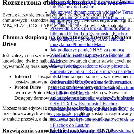
Rozszerzona obsługa chmury i serwerów
Jak scrobblować historię muzyki z Evermus
lub Flacbox do Last.fm
Jak używać dynamicznych widgetów Teraz
Evertag łączy się teraz natywnie z szerszym zakresem opcji
Odtwarzane w Evermusic i Flacbox na
chmurowych i samodzielnie hostowanych. Możesz edytować tagi ID
iPhonie i Macu
MP4, FLAC, OGG i APE w plikach, gdziekolwiek się znajdują.
Przewodnik krok po kroku: Importowanie
biblioteki iCloud do Evermusic i Flacbox
Chmura skupiona na prywatności: Internxt i Proton
Jak podłączyć Synology NAS i słuchać
Drive
muzyki na iPhonie lub Macu
Jak podłączyć pamięć NAS za pomocą
WebDAV i słuchać muzyki na iPhonie lub
Jeśli zależy ci na szyfrowaniu end-to-end i magazynie zero-
Macu
knowledge, dwie z najbardziej szanowanych chmur stawiających na
Jak wyświetlać osadzone teksty piosenek,
prywatność są teraz natywnie w Evertag:
komentarze i pliki LRC dla muzyki na iPho
Internxt
— hiszpańska chmura open-source, z szyfrowaniem
lub Macu
post-kwantowym, zgodna z RODO. Dostępny darmowy plan.
Odtwarzanie muzyki offline w Evermusic i
Proton Drive
— pamięć z szyfrowaniem end-to-end od
Flacbox: pobieranie i synchronizacja z chm
twórców Proton Mail i Proton VPN, z siedzibą w Szwajcarii.
do plików lokalnych
Dostępny darmowy plan i płatne plany dla większych bibliotek
Jak eksportować kolekcję utworów do M3U
CSV i TXT w Evermusic i Flacbox
Możesz teraz edytować metadane bezpośrednio w plikach audio
Jak zaimportować listę odtwarzania M3U d
przechowywanych w obu serwisach — plik pozostaje zaszyfrowany
Evermusic i Flacbox
w trakcie przesyłu, a do magazynu zapisywane są tylko nowe tagi.
Eksportuj pełną historię słuchania z Evermu
i Flacbox do Last.fm
Rozwiązania samodzielnie hostowane: QNAP,
Jak Odtwarzać Muzykę FLAC (Bezstratną)