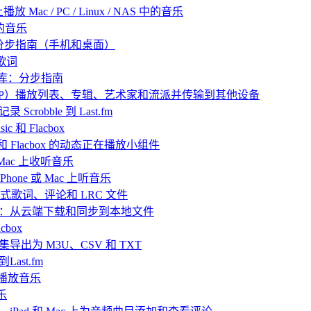
放 Mac / PC / Linux / NAS 中的音乐
己的音乐
：分步指南（手机和桌面）
歌词
乐库：分步指南
 中归档（ZIP）播放列表、专辑、艺术家和流派并传输到其他设备
 Scrobble 到 Last.fm
 和 Flacbox
ic 和 Flacbox 的动态正在播放小组件
或 Mac 上收听音乐
hone 或 Mac 上听音乐
嵌入式歌词、评论和 LRC 文件
播放离线音乐：从云端下载和同步到本地文件
box
目合集导出为 M3U、CSV 和 TXT
Last.fm
ve 播放音乐
乐