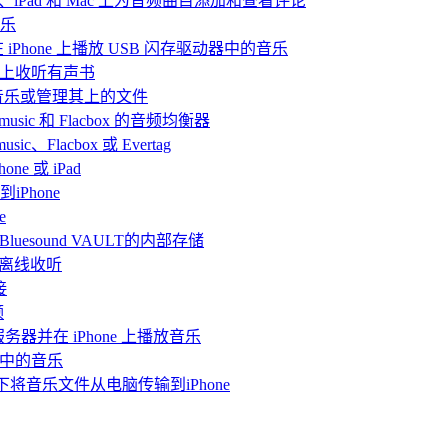
iPhone、iPad 和 Mac 上为音频曲目添加和查看评论
音乐
and 在 iPhone 上播放 USB 闪存驱动器中的音乐
Mac上收听有声书
听音乐或管理其上的文件
rmusic 和 Flacbox 的音频均衡器
Flacbox 或 Evertag
ne 或 iPad
iPhone
e
连接Bluesound VAULT的内部存储
 上离线收听
接
频
体服务器并在 iPhone 上播放音乐
me中的音乐
情况下将音乐文件从电脑传输到iPhone