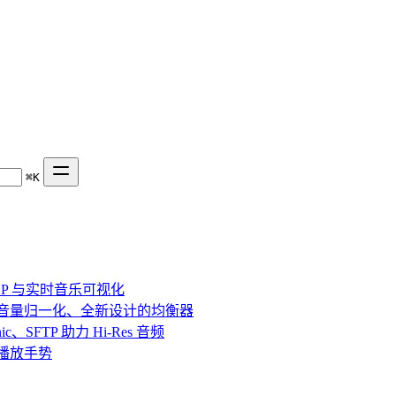
⌘
K
、DSP 与实时音乐可视化
效果、音量归一化、全新设计的均衡器
bsonic、SFTP 助力 Hi-Res 音频
串流与播放手势