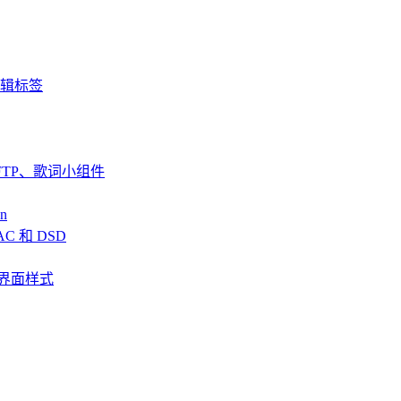
台编辑标签
fin、SFTP、歌词小组件
n
AC 和 DSD
、全新界面样式