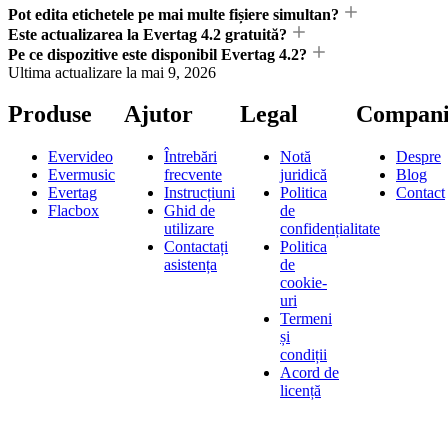
Pot edita etichetele pe mai multe fișiere simultan?
Este actualizarea la Evertag 4.2 gratuită?
Pe ce dispozitive este disponibil Evertag 4.2?
Ultima actualizare la
mai 9, 2026
Produse
Ajutor
Legal
Compani
Evervideo
Întrebări
Notă
Despre
Evermusic
frecvente
juridică
Blog
Evertag
Instrucțiuni
Politica
Contact
Flacbox
Ghid de
de
utilizare
confidențialitate
Contactați
Politica
asistența
de
cookie-
uri
Termeni
și
condiții
Acord de
licență