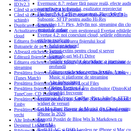
Evermusic 8.7: redare fără pauze reală, efecte audi
ID3v2.3
normalizarea volumului, egalizator reproiectat
Când să activezi ID3v2.4 în Evertag
Flacbox 7.4: CarPlay reconstruit, Plex, Jellyfin,
Când să dezactivezi ID3v2.4 în Evertag (folosește ID3v2.3 în
Subsonic, SFTP pentru audio Hi-Res
schimb)
Evervideo 1.7: Plex, Jellyfin noi, streaming din cl
Duplicarea etichetelor
gesturi de redare
Actualizarea fișierelor online: cum gestionează Evertag editările
Evertag 4.2: noi conexiuni cloud, setările editorulu
cloud
etichete explicate
Editarea fișierelor online: curățarea fișierului local
Salutare tuturor!
Butoanele de pe ecranul principal
Suport extins pentru cloud și server
Afișează etichetele extinse
Upgrade-uri Wi-Fi Drive
Editează fișierele simultan
Setările editorului de etichete: o imersiune
Editarea etichetelor pentru Spotify, Apple Music și platforme de
profundă
streaming
Editarea etichetelor pentru Spotify, Apple
Pregătirea fișierelor pentru Apple Music (Cloud Music Library 
Music și platforme de streaming
iTunes Match)
Alte îmbunătățiri
Pregătirea fișierelor pentru Spotify Local Files
Obține Evertag 4.2
Pregătirea fișierelor pentru încărcare prin distribuitor (DistroKid
Întrebări frecvente
TuneCore, CD Baby etc.)
Evermusic 8.6: nou CarPlay, Plex, Jellyfin, SFTP ș
Pregătirea fișierelor pentru Plex, Jellyfin, Navidrome, Subsonic
widget de versuri
Emby
Cei Mai Buni Playere de Muzică din Cloud pentru
Pregătirea fișierelor pentru sisteme audio auto și hardware mai
iPhone în 2026
vechi
Exportă Postări de Blog Wix în Markdown cu
Alte îmbunătățiri
OpenAI
Designul Liquid Glass
Redă FLAC și DSD Lossless pe iPhone și Mac cu
Bibliotecile de conexiune actualizate