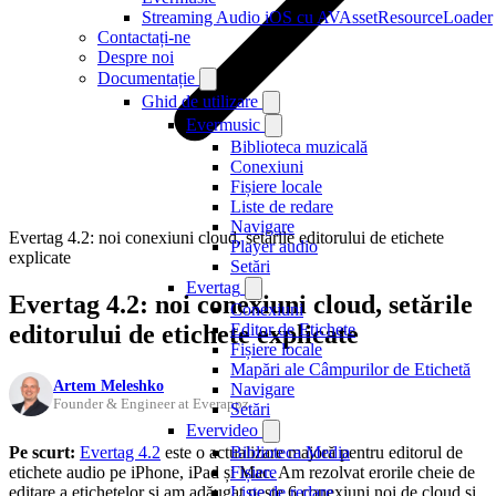
Streaming Audio iOS cu AVAssetResourceLoader
Contactați-ne
Despre noi
Documentație
Ghid de utilizare
Evermusic
Biblioteca muzicală
Conexiuni
Fișiere locale
Liste de redare
Navigare
Evertag 4.2: noi conexiuni cloud, setările editorului de etichete
Player audio
explicate
Setări
Evertag
Evertag 4.2: noi conexiuni cloud, setările
Conexiuni
editorului de etichete explicate
Editor de Etichete
Fișiere locale
Mapări ale Câmpurilor de Etichetă
Artem Meleshko
Navigare
Founder & Engineer at Everappz
Setări
Evervideo
Pe scurt:
Evertag 4.2
este o actualizare majoră pentru editorul de
Biblioteca Media
etichete audio pe iPhone, iPad și Mac. Am rezolvat erorile cheie de
Fișiere
editare a etichetelor și am adăugat peste 6 conexiuni noi de cloud și
Liste de redare