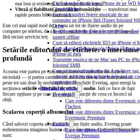
Cum să redai muzică pe iPhone de pe WD 
mai bun și rezistență la întreruperile de rețea.
Cloud Home
Viteză și fiabilitate generală îmbunătățite
— transferuri mai
Cum să transferi fișiere muzicale de pe
rapide pentru biblioteci mari.
computer pe iPhone fără iTunes folosind Wi
Este cel mai rapid mod de a muta un lot de fișiere audio de pe
Drive
computer pe telefon, de a le edita etichetele și de a le trimite înapoi —
Redați muzică din Dropbox pe iPhone când
fără niciun serviciu terț.
sunteți offline
Cum să editezi etichetele ID3 pe iPhone și 
Cum să redai fișiere locale (fișiere iTunes) p
Setările editorului de etichete: o imersiune
iPhone-ul meu
profundă
Transmite muzica de pe Mac sau PC pe iPh
folosind SMB
Cum să instalezi aplicația din App Store sau
Aceasta este partea pe care majoritatea utilizatorilor nu o citesc
activezi achiziția din aplicație folosind un c
niciodată — și partea care decide dacă etichetele tale funcționează
promoțional
peste tot sau doar în unele aplicații. Deschide Evertag, apoi mergi la
Întrebări frecvente
secțiunea
setările editorului de etichete audio
. Iată ce face de fapt
fiecare opțiune și pe care să o alegi în funcție de ceea ce încerci să
Evermusic
obții.
Care este diferența dintre Evermusic ș
Flacbox
Scalarea coperții albumului
Care este diferența dintre Evermusic ș
Evermusic Premium
Evertag
Când salvezi coperta albumului într-un fișier audio, Evertag poate
redimensiona imaginea înainte de a o încorpora. Opțiunile disponibile
Care este diferența dintre Evertag și
sunt:
Evertag Premium