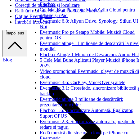
Flacbox
Corecții de traducere și localizare
Cel Mai Bun Player de Muzică din Cloud pentru
Rafinări mai mici inspirate de feedbackul tău
iPhone și iPad
Obține Evertag 4.2
Evermusic 6.8: Aliyun Drive, Synology, Stiluri UI
Întrebări frecvente
Noi
Evermusic Pro pe Setapp Mobile: Muzică Cloud
Înapoi sus
pentru iOS
Evermusic atinge 11 milioane de descărcări la nive
mondial
Flacbox Atinge 1 Milion de Descărcări: Audio Hi
Blog
5 Cele Mai Bune Aplicații Player Muzică iPhone î
2025
Video promoțional Evermusic: player de muzică d
cloud
Evermusic 3.6: CarPlay, VoiceOver și altele
Evermusic 3.1: Crossfade, sincronizare bibliotecă ș
backup
Evermusic atinge 3 milioane de descărcări:
prezentarea funcțiilor
Flacbox 1.6: Sincronizare Automată, Egalizator,
Suport OPUS
Evermusic 2.3: Sincronizare automată, poziție de
redare și taguri
Redă muzică din stocarea cloud pe iPhone cu
Evermusic