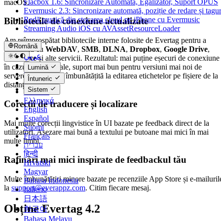
Flacbox 1.6: Sincronizare Automată, Egalizator, Suport OPUS
macOS.
Evermusic 2.3: Sincronizare automată, poziție de redare și tagur
Redă muzică din stocarea cloud pe iPhone cu Evermusic
Bibliotecile de conexiune actualizate
Streaming Audio iOS cu AVAssetResourceLoader
Am reîmprospătat bibliotecile interne folosite de Evertag pentru a
Română
comunica cu
WebDAV
,
SMB
,
DLNA
,
Dropbox
,
Google Drive
,
عربي
OneDrive
și alte servicii. Rezultatul: mai puține eșecuri de conexiune
Català
în cazurile marginale, suport mai bun pentru versiuni mai noi de
Lumină
Čeština
servere și fiabilitate îmbunătățită la editarea etichetelor pe fișiere de la
Întuneric
Dansk
distanță.
Sistem
Deutsch
Ελληνικά
Corecții de traducere și localizare
English
Español
Mai multe corecții lingvistice în UI bazate pe feedback direct de la
Suomi
utilizatori. Așezare mai bună a textului pe butoane mai mici în mai
Français
multe limbi.
עברית
हिन्दी
Rafinări mai mici inspirate de feedbackul tău
Hrvatski
Magyar
Multe îmbunătățiri minore bazate pe recenziile App Store și e-mailuril
Bahasa Indonesia
la
support@everappz.com
. Citim fiecare mesaj.
Italiano
日本語
Obține Evertag 4.2
한국어
Bahasa Melayu