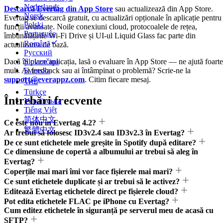
Nederlands
Descarcă Evertag din App Store
sau actualizează din App Store.
Norsk
Evertag se descarcă gratuit, cu actualizări opționale în aplicație pentru
Polski
funcții avansate. Noile conexiuni cloud, protocoalele de rețea,
Português
îmbunătățirile Wi-Fi Drive și UI-ul Liquid Glass fac parte din
Română
actualizarea de bază.
Русский
Dacă îți place aplicația, lasă o evaluare în App Store — ne ajută foarte
Slovenčina
mult. Ai feedback sau ai întâmpinat o problemă? Scrie-ne la
Svenska
support@everappz.com
. Citim fiecare mesaj.
ไทย
Türkçe
Întrebări frecvente
Українська
Tiếng Việt
简体中文
Ce este nou în Evertag 4.2?
繁體中文
Ar trebui să folosesc ID3v2.4 sau ID3v2.3 în Evertag?
De ce sunt etichetele mele greșite în Spotify după editare?
Ce dimensiune de copertă a albumului ar trebui să aleg în
Evertag?
Coperțile mai mari îmi vor face fișierele mai mari?
Ce sunt etichetele duplicate și ar trebui să le activez?
Editează Evertag etichetele direct pe fișierele cloud?
Pot edita etichetele FLAC pe iPhone cu Evertag?
Cum editez etichetele în siguranță pe serverul meu de acasă cu
SFTP?