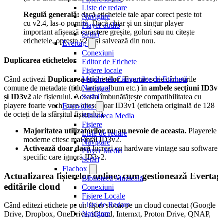
Liste de redare
Regulă generală:
dacă etichetele tale apar corect peste tot
Navigare
cu v2.4, las-o pornită. Dacă chiar și un singur player
Player audio
important afișează caractere greșite, goluri sau nu citește
Setări
etichetele, oprește v2.4 și salvează din nou.
Evertag
Conexiuni
Duplicarea etichetelor
Editor de Etichete
Fișiere locale
Când activezi
Duplicarea etichetelor
, Evertag scrie câmpurile
Mapări ale Câmpurilor de Etichetă
comune de metadate (titlu, artist, album etc.) în
ambele secțiuni ID3v
Navigare
și ID3v2
ale fișierului. Aceasta îmbunătățește compatibilitatea cu
Setări
playere foarte vechi care citesc doar ID3v1 (eticheta originală de 128
Evervideo
de octeți de la sfârșitul fișierului).
Biblioteca Media
Fișiere
Majoritatea utilizatorilor nu au nevoie de aceasta.
Playerele
Liste de redare
moderne citesc mai întâi ID3v2.
Navigare
Activează doar dacă
lucrezi cu hardware vintage sau software
Player Media
specific care ignoră ID3v2.
Setări
Flacbox
Actualizarea fișierelor online: cum gestionează Everta
Bibliotecă Muzicală
editările cloud
Conexiuni
Fișiere Locale
Liste de Redare
Când editezi etichete pe un fișier stocat pe un cloud conectat (Google
Navigare
Drive, Dropbox, OneDrive, iCloud, Internxt, Proton Drive, QNAP,