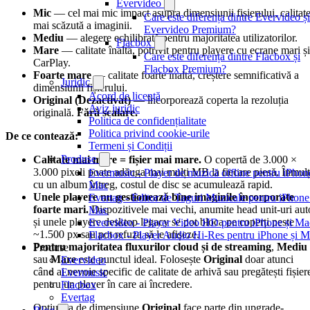
Evervideo
Mic
— cel mai mic impact asupra dimensiunii fișierului, calitat
Care este diferența dintre Evervideo și
mai scăzută a imaginii.
Evervideo Premium?
Mediu
— alegere echilibrată pentru majoritatea utilizatorilor.
Flacbox
Mare
— calitate înaltă, potrivit pentru playere cu ecrane mari și
Care este diferența dintre Flacbox și
CarPlay.
Flacbox Premium?
Foarte mare
— calitate foarte înaltă, creștere semnificativă a
Juridic
dimensiunii fișierului.
Acord de licență
Original (Dezactivat)
— încorporează coperta la rezoluția
Aviz juridic
originală.
Fără scalare.
Politica de confidențialitate
Politica privind cookie-urile
De ce contează:
Termeni și Condiții
Produse
Calitate mai mare = fișier mai mare.
O copertă de 3.000 ×
3.000 pixeli poate adăuga mai mulți MB la fiecare piesă. Înmulț
Evermusic - Player de muzică offline pentru iPhone
cu un album întreg, costul de disc se acumulează rapid.
Mac
Unele playere nu gestionează bine imaginile încorporate
Evertag - Editor de Taguri Muzicale pentru iPhone
foarte mari.
Dispozitivele mai vechi, anumite head unit-uri aut
Mac
și unele playere desktop legacy se pot bloca pe coperți peste
Evervideo - Player Video HD pentru iPhone și Ma
~1.500 px sau pot refuza să le afișeze.
Flacbox - Player Audio Hi-Res pentru iPhone și 
Pentru majoritatea fluxurilor cloud și de streaming
,
Mediu
Produse
sau
Mare
este punctul ideal. Folosește
Original
doar atunci
Evervideo
când ai nevoie specific de calitate de arhivă sau pregătești fișier
Evermusic
pentru un player în care ai încredere.
Flacbox
Evertag
Opțiunea de dimensiune
Original
face parte din upgrade-