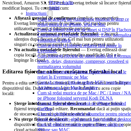
Player Audio
Nextcloud, Amazon S3, SFTP etc.), Evertag trebuie să încarce fișierul
Setări
modificat înapoi. Tu controlezi cum:
Instrucțiuni
Afișează mesajul de confirmare
(implicit, recomandat)
—
Cum să activați un vizualizator muzical în timp ce
Evertag întreabă înainte de încărcare. Cel mai bun pentru
redați muzică pe iPhone, iPad și Mac
utilizatorii precauți și bibliotecile partajate.
Cum să folosiți efectele de sunet și DSP în Flacbox
Actualizează automat metadatele fișierului
— încarcă
Compressor, Freeverb, Crossfeed, Echo, normaliza
silențios după fiecare editare. Cel mai bun pentru utilizatorii
volumului și altele
singuri cu conexiuni rapide și fiabile care editează mult.
Cum activezi și folosești redarea fără pauze în
Nu actualiza metadatele fișierului
— Evertag editează doar
Evermusic
copia locală. Util pentru a previzualiza modificări fără a le
Cum folosești efectele de sunet audio din Evermus
împinge în cloud.
reverb, delay, distorsiune, compresor, crossfeed și
normalizarea volumului
Editarea fișierelor online: curățarea fișierului local
Cum să exportați playlisturi Apple Music și să le
redați în Evermusic pe Mac
Cum să creezi o listă de redare M3U pentru Interne
Pentru a edita un fișier de la distanță, Evertag îl descarcă mai întâi pe
Archive sau Live Music Archive
dispozitivul tău. După editare, alegi ce se întâmplă cu acea copie
Cum să redai muzica de pe Mac / PC / Linux / N
locală:
pe iPhone folosind serverul Kodi DLNA
Șterge întotdeauna fișierul descărcat
— Evertag elimină
Cum să redai propria muzică pe iPhone folosind
fișierul temporar după editare.
Recomandat
dacă ai puțin spați
CarPlay
de stocare sau lucrezi pe fișierele altcuiva.
Cum să schimbi copertele albumelor pentru piesele
Nu șterge fișierul descărcat
— păstrează fișierul editat pe
locale pe Spotify: ghid pas cu pas (mobil și deskto
dispozitivul tău. Util când vrei atât o copie offline, cât și o copi
Cum să editezi versurile pentru fișiere audio pe
cloud actualizată.
iPhone sau MAC