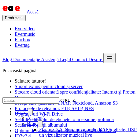
Acasă
Produse
Evervideo
Evermusic
Flacbox
Evertag
Blog
Documentație
Asistență
Legal
Contact
Despre
Pe această pagină
Salutare tuturor!
Suport extins pentru cloud și server
Stocare cloud orientată spre confidențialitate: Internxt și Proton
Drive
CTRL K
Soluții auto-găzduite: QNAP, Nextcloud, Amazon S3
Protocoale de rețea noi: FTP, SFTP, NFS
Acasă
Upgrade-uri Wi-Fi Drive
Asistență
Setările editorului de etichete: o imersiune profundă
Blog
Scalarea coperții albumului
Flacbox 7.6: Nou motor audio BASS, efecte, DSP 
Opțiuni de salvare a etichetelor: ID3v2.4 vs ID3v2.3
un vizualizator muzical live
ID3v2.4