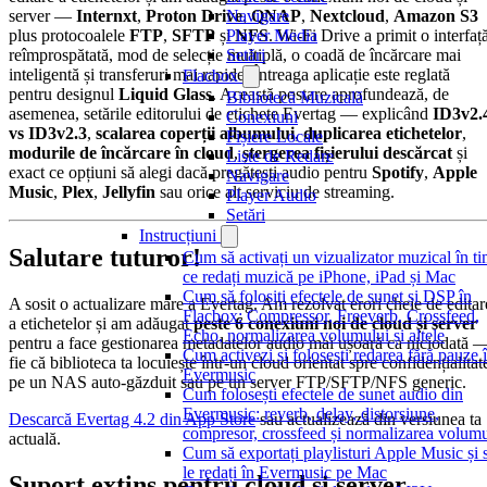
server —
Internxt
,
Proton Drive
,
QNAP
,
Nextcloud
,
Amazon S3
Navigare
plus protocoalele
FTP
,
SFTP
și
NFS
. Wi-Fi Drive a primit o interfaț
Player Media
reîmprospătată, mod de selecție multiplă, o coadă de încărcare mai
Setări
inteligentă și transferuri mai rapide. Întreaga aplicație este reglată
Flacbox
pentru designul
Liquid Glass
. Această postare aprofundează, de
Bibliotecă Muzicală
asemenea, setările editorului de etichete Evertag — explicând
ID3v2.
Conexiuni
vs ID3v2.3
,
scalarea coperții albumului
,
duplicarea etichetelor
,
Fișiere Locale
modurile de încărcare în cloud
,
ștergerea fișierului descărcat
și
Liste de Redare
exact ce opțiuni să alegi dacă pregătești audio pentru
Spotify
,
Apple
Navigare
Music
,
Plex
,
Jellyfin
sau orice alt serviciu de streaming.
Player Audio
Setări
Instrucțiuni
Salutare tuturor!
Cum să activați un vizualizator muzical în t
ce redați muzică pe iPhone, iPad și Mac
Cum să folosiți efectele de sunet și DSP în
A sosit o actualizare mare a Evertag. Am rezolvat erori cheie de editar
Flacbox: Compressor, Freeverb, Crossfeed,
a etichetelor și am adăugat
peste 6 conexiuni noi de cloud și server
Echo, normalizarea volumului și altele
pentru a face gestionarea metadatelor audio mai ușoară ca niciodată 
Cum activezi și folosești redarea fără pauze 
fie că biblioteca ta locuiește într-un cloud orientat spre confidențialitat
Evermusic
pe un NAS auto-găzduit sau pe un server FTP/SFTP/NFS generic.
Cum folosești efectele de sunet audio din
Evermusic: reverb, delay, distorsiune,
Descarcă Evertag 4.2 din App Store
sau actualizează din versiunea ta
compresor, crossfeed și normalizarea volumu
actuală.
Cum să exportați playlisturi Apple Music și 
le redați în Evermusic pe Mac
Suport extins pentru cloud și server