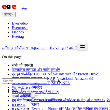
होम
उत्पाद
Evervideo
Evermusic
Flacbox
Evertag
ब्लॉग
दस्तावेज़ीकरण
सहायता
कानूनी
संपर्क
हमारे बारे में
On this page
सभी को नमस्ते!
विस्तारित क्लाउड और सर्वर समर्थन
प्राइवेसी-केंद्रित क्लाउड स्टोरेज: Internxt और Proton Drive
सेल्फ-होस्टेड समाधान: QNAP, Nextcloud, Amazon S3
CTRL K
नए नेटवर्क प्रोटोकॉल: FTP, SFTP, NFS
Wi-Fi Drive अपग्रेड
होम
टैग एडिटर सेटिंग्स: गहराई से समझ
उत्पाद
एल्बम कवर स्केलिंग
Evermusic - iPhone और Mac के लिए ऑफलाइन म्यूज
टैग सेव विकल्प: ID3v2.4 बनाम ID3v2.3
प्लेयर
ID3v2.4
Evertag - iPhone और Mac के लिए म्यूज़िक टैग एडिटर
ID3v2.3