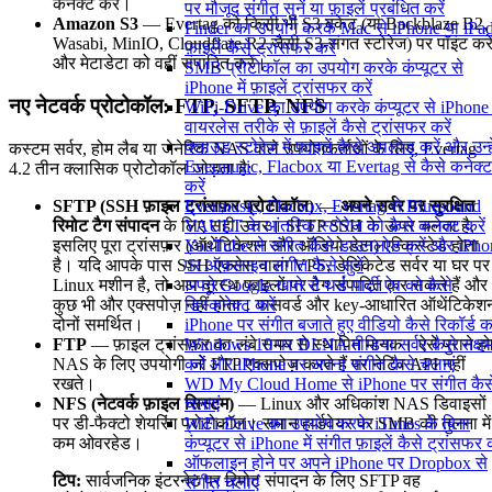
कनेक्ट करें।
पर मौजूद संगीत सुनें या फ़ाइलें प्रबंधित करें
Amazon S3
— Evertag को किसी भी S3 बकेट (या Backblaze B2,
Finder का उपयोग करके Mac से iPhone या iPad 
Wasabi, MinIO, Cloudflare R2 जैसी S3-संगत स्टोरेज) पर पॉइंट करे
फ़ाइलें कैसे ट्रांसफर करें
और मेटाडेटा को वहीं संपादित करें।
SMB प्रोटोकॉल का उपयोग करके कंप्यूटर से
iPhone में फ़ाइलें ट्रांसफर करें
नए नेटवर्क प्रोटोकॉल: FTP, SFTP, NFS
WiFi-Drive का उपयोग करके कंप्यूटर से iPhone म
वायरलेस तरीके से फ़ाइलें कैसे ट्रांसफर करें
क्लाउड स्टोरेज में फाइलें कैसे अपलोड करें और उन्हे
कस्टम सर्वर, होम लैब या जेनेरिक NAS वाले उपयोगकर्ताओं के लिए, Evertag
Evermusic, Flacbox या Evertag से कैसे कनेक्ट
4.2 तीन क्लासिक प्रोटोकॉल जोड़ता है:
करें
SFTP (SSH फ़ाइल ट्रांसफ़र प्रोटोकॉल)
—
अपने सर्वर पर सुरक्षित
Evermusic, Flacbox, Evertag से Bluesound
रिमोट टैग संपादन
के लिए सही उत्तर। SFTP SSH के ऊपर चलता है,
VAULT के आंतरिक स्टोरेज को कैसे कनेक्ट करें
इसलिए पूरा ट्रांसफ़र (ऑथेंटिकेशन और ऑडियो डेटा) एन्क्रिप्टेड होता
YouTube से संगीत कैसे डाउनलोड करें और iPho
है। यदि आपके पास SSH एक्सेस वाला VPS, डेडिकेटेड सर्वर या घर पर
पर ऑफ़लाइन संगीत कैसे सुनें
Linux मशीन है, तो आप दूरस्थ फ़ाइलों पर टैग संपादित कर सकते हैं और
अपने Google खाते से थर्ड-पार्टी ऐप को कैसे
कुछ भी और एक्सपोज़ नहीं होता। पासवर्ड और key-आधारित ऑथेंटिकेश
डिस्कनेक्ट करें
दोनों समर्थित।
iPhone पर संगीत बजाते हुए वीडियो कैसे रिकॉर्ड कर
FTP
— फ़ाइल ट्रांसफ़र का लंबे समय से स्थापित मानक। ऐसे पुराने ह
Windows 10 पर DLNA मीडिया सर्वर कैसे सक्ष
NAS के लिए उपयोगी जो FTP एक्सपोज़ करते हैं पर नेटिव API नहीं
करें और iPhone पर अपना संगीत कैसे चलाएं
रखते।
WD My Cloud Home से iPhone पर संगीत कैस
NFS (नेटवर्क फ़ाइल सिस्टम)
— Linux और अधिकांश NAS डिवाइसों
चलाएं
पर डी-फैक्टो शेयरिंग प्रोटोकॉल। समान हार्डवेयर पर SMB की तुलना में
WiFi-Drive का उपयोग करके iTunes के बिना
कम ओवरहेड।
कंप्यूटर से iPhone में संगीत फ़ाइलें कैसे ट्रांसफर क
ऑफलाइन होने पर अपने iPhone पर Dropbox से
टिप:
सार्वजनिक इंटरनेट पर रिमोट संपादन के लिए SFTP वह
संगीत चलाएं