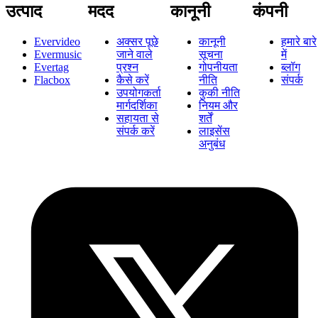
उत्पाद
मदद
कानूनी
कंपनी
Evervideo
अक्सर पूछे
कानूनी
हमारे बारे
Evermusic
जाने वाले
सूचना
में
Evertag
प्रश्न
गोपनीयता
ब्लॉग
Flacbox
कैसे करें
नीति
संपर्क
उपयोगकर्ता
कुकी नीति
मार्गदर्शिका
नियम और
सहायता से
शर्तें
संपर्क करें
लाइसेंस
अनुबंध