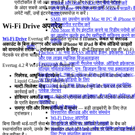
प्रोटोकॉल है जो आप चाहते हैं। FTP और NFS स्थानीय नेटवर्क
iPhone और Mac पर ID3 टैग कैसे एडिट करें
के अंदर सबसे अच्छे काम करते हैं — जब तक आप उन्हें VPN में
अपने iPhone पर लोकल फाइलें (iTunes फाइलें) क
लपेटें नहीं, उन्हें इंटरनेट पर एक्सपोज़ न करें।
चलाएं
SMB का उपयोग करके Mac या PC से iPhone प
Wi-Fi Drive अपग्रेड
अपना संगीत स्ट्रीम करें
App Store से ऐप इंस्टॉल करने या रिडीम प्रोमो 
का उपयोग करके इन-ऐप खरीदारी सक्रिय करने क
Wi-Fi Drive
Evertag की अंतर्निहित सुविधा है
iTunes, केबल या क्लाउड
तरीका
अकाउंट के बिना कंप्यूटर और आपके iPhone या iPad के बीच ऑडियो फ़ाइलों
ब्लॉग
को वायरलेस तरीके से ट्रांसफ़र करने के लिए
। दोनों डिवाइस को एक ही Wi-Fi
Flacbox 7.6: नया BASS ऑडियो इंजन, इफेक्ट्स, DSP
नेटवर्क पर होना चाहिए।
और एक लाइव म्यूज़िक विज़ुअलाइज़र
Evermusic 8.7: असली गैपलेस प्लेबैक, ऑडियो इफ़ेक्ट्स
Evertag 4.2 में Wi-Fi Drive को मिलता है:
वॉल्यूम नॉर्मलाइज़ेशन, पुनः डिज़ाइन किया गया इक्वलाइज़र
Flacbox 7.4: नया CarPlay, Plex, Jellyfin, Subsonic,
रिफ़्रेश्ड, आधुनिक इंटरफ़ेस
— साफ़, एक नज़र में पढ़ने में आसान, और
SFTP हाई-रेज ऑडियो के लिए
Liquid Glass के लिए अद्यतन।
Evervideo 1.7: नया Plex, Jellyfin, क्लाउड स्ट्रीमिंग,
मल्टी-सिलेक्ट मोड
— कई फ़ाइलें या फ़ोल्डर चुनें और उन पर एक साथ
प्लेबैक जेस्चर
कार्रवाई करें।
Evertag 4.2: नए क्लाउड कनेक्शन, टैग एडिटर सेटिंग्स क
होशियार अपलोड क्यू
— बेहतर प्रोग्रेस फ़ीडबैक और नेटवर्क समस्याओं
व्याख्या
के प्रति बेहतर प्रतिरोध।
सभी को नमस्ते!
समग्र गति और विश्वसनीयता में सुधार
— बड़ी लाइब्रेरी के लिए तेज़
विस्तारित क्लाउड और सर्वर समर्थन
ट्रांसफ़र।
Wi-Fi Drive अपग्रेड
टैग एडिटर सेटिंग्स: गहराई से समझ
बिना किसी थर्ड-पार्टी सेवा के कंप्यूटर से फ़ोन पर ऑडियो फ़ाइलों के बैच को
Spotify, Apple Music और स्ट्रीमिंग प्लेटफ़ॉर्म्स 
स्थानांतरित करने, उनके टैग संपादित करने और उन्हें वापस ले जाने का यह सबसे
लिए टैग्स संपादित करना
तेज़ तरीका है।