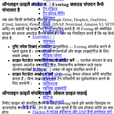
Evertag
ऑनलाइन फ़ाइलें अपडेट करें: Evertag क्लाउड संपादन कैसे
टैग एडिटर
संभालता है
टैग फ़ील्ड मैपिंग
नेविगेशन
जब आप किसी कनेक्टेड क्लाउड (Google Drive, Dropbox, OneDrive,
संपर्क
iCloud, Internxt, Proton Drive, QNAP, Nextcloud, Amazon S3, SFTP
सेटिंग्स
आदि) पर सहेजी गई फ़ाइल पर टैग्स संपादित करते हैं, तो Evertag को संशोधित
स्थानीय फ़ाइलें
फ़ाइल को वापस अपलोड करना होता है। आप यह नियंत्रित करते हैं कि यह कैसे
Evervideo
होता है:
नेविगेशन
प्लेलिस्ट
पुष्टि संदेश दिखाएं
(डिफ़ॉल्ट, अनुशंसित)
— Evertag अपलोड करने से
फाइलें
पहले पूछता है। सावधान उपयोगकर्ताओं और साझा लाइब्रेरीज़ के लिए
मीडिया प्लेयर
सबसे अच्छा।
मीडिया लाइब्रेरी
फ़ाइल मेटाडेटा स्वचालित रूप से अपडेट करें
— प्रत्येक संपादन के बाद
सेटिंग्स
चुपचाप अपलोड करता है। तेज़, विश्वसनीय कनेक्शन वाले एकल
Flacbox
उपयोगकर्ताओं के लिए सबसे अच्छा जो बहुत संपादित करते हैं।
फ़ाइल मेटाडेटा अपडेट न करें
— Evertag केवल लोकल कॉपी संपादित
ऑडियो प्लेयर
करता है। बिना क्लाउड पर भेजे टैग परिवर्तनों का पूर्वावलोकन करने के
नेविगेशन
लिए उपयोगी।
प्लेलिस्ट्स
म्यूज़िक लाइब्रेरी
संपर्क
ऑनलाइन फ़ाइलें संपादित करें: लोकल फ़ाइल सफ़ाई
सेटिंग्स
स्थानीय फ़ाइलें
रिमोट फ़ाइल को संपादित करने के लिए, Evertag पहले इसे आपके डिवाइस पर
कैसे करें
डाउनलोड करता है। संपादन के बाद, आप चुनते हैं कि उस लोकल कॉपी का क्या
Flacbox में साउंड इफेक्ट्स और DSP कैसे इस्तेमाल करें:
होगा: