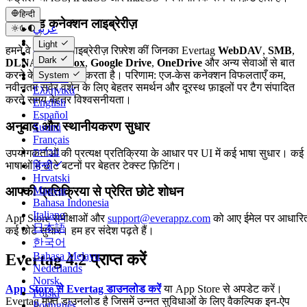
हिन्दी
अपडेटेड कनेक्शन लाइब्रेरीज़
عربي
Català
Light
हमने वे आंतरिक लाइब्रेरीज़ रिफ़्रेश कीं जिनका Evertag
WebDAV
,
SMB
,
Čeština
Dark
DLNA
,
Dropbox
,
Google Drive
,
OneDrive
और अन्य सेवाओं से बात
Dansk
करने के लिए उपयोग करता है। परिणाम: एज-केस कनेक्शन विफलताएँ कम,
System
Deutsch
नवीनतम सर्वर वर्शन के लिए बेहतर समर्थन और दूरस्थ फ़ाइलों पर टैग संपादित
Ελληνικά
करते समय बेहतर विश्वसनीयता।
English
Español
अनुवाद और स्थानीयकरण सुधार
Suomi
Français
עברית
उपयोगकर्ताओं की प्रत्यक्ष प्रतिक्रिया के आधार पर UI में कई भाषा सुधार। कई
भाषाओं में छोटे बटनों पर बेहतर टेक्स्ट फ़िटिंग।
हिन्दी
Hrvatski
Magyar
आपकी प्रतिक्रिया से प्रेरित छोटे शोधन
Bahasa Indonesia
Italiano
App Store समीक्षाओं और
support@everappz.com
को आए ईमेल पर आधारि
日本語
कई छोटे सुधार। हम हर संदेश पढ़ते हैं।
한국어
Bahasa Melayu
Evertag 4.2 प्राप्त करें
Nederlands
Norsk
App Store से Evertag डाउनलोड करें
या App Store से अपडेट करें।
Polski
Evertag मुफ़्त डाउनलोड है जिसमें उन्नत सुविधाओं के लिए वैकल्पिक इन-ऐप
Português