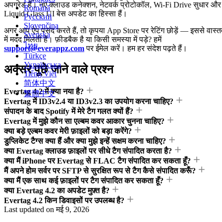
अपग्रेड हैं। नए क्लाउड कनेक्शन, नेटवर्क प्रोटोकॉल, Wi-Fi Drive सुधार और
Română
Liquid Glass UI बेस अपडेट का हिस्सा हैं।
Русский
Slovenčina
अगर आप ऐप पसंद करते हैं, तो कृपया App Store पर रेटिंग छोड़ें — इससे वास्त
Svenska
में मदद मिलती है। फ़ीडबैक है या किसी समस्या में पड़े? हमें
ไทย
support@everappz.com
पर ईमेल करें। हम हर संदेश पढ़ते हैं।
Türkçe
Українська
अक्सर पूछे जाने वाले प्रश्न
Tiếng Việt
简体中文
Evertag 4.2 में क्या नया है?
繁體中文
Evertag में ID3v2.4 या ID3v2.3 का उपयोग करना चाहिए?
संपादन के बाद Spotify में मेरे टैग गलत क्यों हैं?
Evertag में मुझे कौन सा एल्बम कवर आकार चुनना चाहिए?
क्या बड़े एल्बम कवर मेरी फ़ाइलों को बड़ा करेंगे?
डुप्लिकेट टैग्स क्या हैं और क्या मुझे इन्हें सक्षम करना चाहिए?
क्या Evertag क्लाउड फ़ाइलों पर सीधे टैग संपादित करता है?
क्या मैं iPhone पर Evertag से FLAC टैग संपादित कर सकता हूँ?
मैं अपने होम सर्वर पर SFTP से सुरक्षित रूप से टैग कैसे संपादित करूँ?
क्या मैं एक साथ कई फ़ाइलों पर टैग संपादित कर सकता हूँ?
क्या Evertag 4.2 का अपडेट मुफ़्त है?
Evertag 4.2 किन डिवाइसों पर उपलब्ध है?
Last updated on
मई 9, 2026