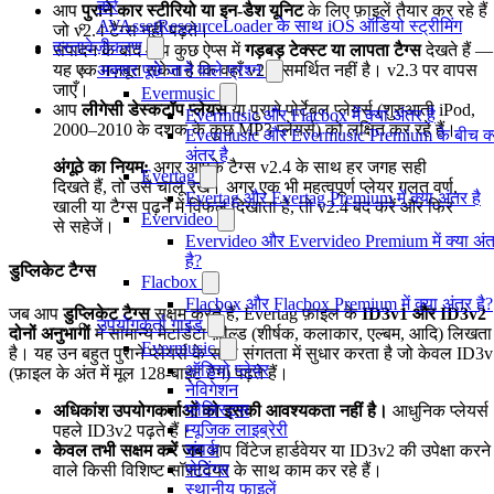
करें
आप
पुराने कार स्टीरियो या इन-डैश यूनिट
के लिए फ़ाइलें तैयार कर रहे हैं
AVAssetResourceLoader के साथ iOS ऑडियो स्ट्रीमिंग
जो v2.4 टैग्स नहीं पढ़ते।
दस्तावेज़ीकरण
संपादन के बाद आप कुछ ऐप्स में
गड़बड़ टेक्स्ट या लापता टैग्स
देखते हैं —
अक्सर पूछे जाने वाले प्रश्न
यह एक मज़बूत संकेत है कि वहाँ v2.4 समर्थित नहीं है। v2.3 पर वापस
जाएँ।
Evermusic
आप
लीगेसी डेस्कटॉप प्लेयर्स
या पुराने पोर्टेबल प्लेयर्स (शुरुआती iPod,
Evermusic और Flacbox में क्या अंतर है
2000–2010 के दशक के कुछ MP3 प्लेयर्स) को लक्षित कर रहे हैं।
Evermusic और Evermusic Premium के बीच क्
अंतर है
अंगूठे का नियम:
अगर आपके टैग्स v2.4 के साथ हर जगह सही
Evertag
दिखते हैं, तो उसे चालू रखें। अगर एक भी महत्वपूर्ण प्लेयर गलत वर्ण,
Evertag और Evertag Premium में क्या अंतर है
खाली या टैग्स पढ़ने में विफल दिखाता है, तो v2.4 बंद करें और फिर
Evervideo
से सहेजें।
Evervideo और Evervideo Premium में क्या अं
है?
डुप्लिकेट टैग्स
Flacbox
Flacbox और Flacbox Premium में क्या अंतर है?
जब आप
डुप्लिकेट टैग्स
सक्षम करते हैं, Evertag फ़ाइल के
ID3v1 और ID3v2
उपयोगकर्ता गाइड
दोनों अनुभागों
में सामान्य मेटाडेटा फ़ील्ड (शीर्षक, कलाकार, एल्बम, आदि) लिखता
Evermusic
है। यह उन बहुत पुराने प्लेयर्स के साथ संगतता में सुधार करता है जो केवल ID3
ऑडियो प्लेयर
(फ़ाइल के अंत में मूल 128-बाइट टैग) पढ़ते हैं।
नेविगेशन
प्लेलिस्ट्स
अधिकांश उपयोगकर्ताओं को इसकी आवश्यकता नहीं है।
आधुनिक प्लेयर्स
म्यूजिक लाइब्रेरी
पहले ID3v2 पढ़ते हैं।
संपर्क
केवल तभी सक्षम करें जब
आप विंटेज हार्डवेयर या ID3v2 की उपेक्षा करने
सेटिंग्स
वाले किसी विशिष्ट सॉफ़्टवेयर के साथ काम कर रहे हैं।
स्थानीय फाइलें