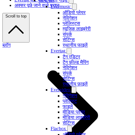
उपयोगकर्ता गाइड
अक्सर पूछे जाने वाले प्रश्न
Evermusic
ऑडियो प्लेयर
Scroll to top
नेविगेशन
प्लेलिस्ट्स
म्यूजिक लाइब्रेरी
संपर्क
सेटिंग्स
ब्लॉग
स्थानीय फाइलें
Evertag
टैग एडिटर
टैग फ़ील्ड मैपिंग
नेविगेशन
संपर्क
सेटिंग्स
स्थानीय फ़ाइलें
Evervideo
नेविगेशन
प्लेलिस्ट
फाइलें
मीडिया प्लेयर
मीडिया लाइब्रेरी
सेटिंग्स
Flacbox
ऑडियो प्लेयर