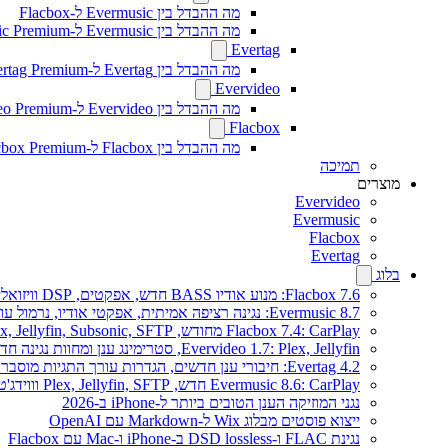
מה ההבדל בין Evermusic ל-Flacbox
מה ההבדל בין Evermusic ל-Evermusic Premium
Evertag
מה ההבדל בין Evertag ל-Evertag Premium
Evervideo
מה ההבדל בין Evervideo ל-Evervideo Premium?
Flacbox
מה ההבדל בין Flacbox ל-Flacbox Premium?
תמיכה
מוצרים
Evervideo
Evermusic
Flacbox
Evertag
בלוג
Flacbox 7.6: מנוע אודיו BASS חדש, אפקטים, DSP וויזואלייזר מוזיקה חי
Evermusic 8.7: נגינה רציפה אמיתית, אפקטי אודיו, נרמול עוצמה, אקולייזר בעיצוב מחודש
Flacbox 7.4: CarPlay מחודש, Plex, Jellyfin, Subsonic, SFTP לאודיו Hi-Res
Evervideo 1.7: Plex, Jellyfin, סטרימינג ענן ומחוות נגינה חדשים
Evertag 4.2: חיבורי ענן חדשים, הגדרות עורך התגיות מוסברות
Evermusic 8.6: CarPlay חדש, Plex, Jellyfin, SFTP וווידג'ט מילים
נגני המוזיקה הענן הטובים ביותר ל-iPhone ב-2026
ייצוא פוסטים מבלוג Wix ל-Markdown עם OpenAI
נגינת FLAC ו-DSD lossless ב-iPhone ו-Mac עם Flacbox