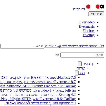
דף הבית
מוצרים
Evervideo
Evermusic
Flacbox
Evertag
בלוג
תיעוד
תמיכה
משפטי
צור קשר
אודות
K
⌘
דף הבית
אודות
בלוג
Flacbox 7.6: מנוע אודיו BASS חדש, אפקטים, DSP וויזואלייזר מוזיקה חי
Evermusic 8.7: נגינה רציפה אמיתית, אפקטי אודיו, נרמול עוצמה, אקולייזר בעיצוב מחודש
Flacbox 7.4: CarPlay מחודש, Plex, Jellyfin, Subsonic, SFTP לאודיו Hi-Res
Evervideo 1.7: Plex, Jellyfin, סטרימינג ענן ומחוות נגינה חדשים
Evertag 4.2: חיבורי ענן חדשים, הגדרות עורך התגיות מוסברות
Evermusic 8.6: CarPlay חדש, Plex, Jellyfin, SFTP וווידג'ט מילים
נגני המוזיקה הענן הטובים ביותר ל-iPhone ב-2026