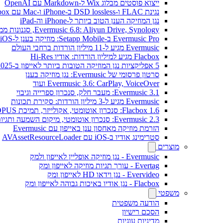
ייצוא פוסטים מבלוג Wix ל-Markdown עם OpenAI
נגינת FLAC ו-DSD lossless ב-iPhone ו-Mac עם Flacbox
נגן המוזיקה הענן הטוב ביותר ל-iPhone וה-iPad
Evermusic 6.8: Aliyun Drive, Synology, סגנונות ממשק חדשים
Evermusic Pro ב-Setapp Mobile: מוזיקה בענן ל-iOS
Evermusic מגיע ל-11 מיליון הורדות ברחבי העולם
Flacbox מגיע למיליון הורדות: אודיו Hi-Res
5 אפליקציות נגן המוזיקה הטובות ביותר לאייפון ב-2025
סרטון פרסומי של Evermusic: נגן מוזיקה בענן
Evermusic 3.6: CarPlay, VoiceOver ועוד
Evermusic 3.1: מעבר חלק, סנכרון ספרייה וגיבוי
Evermusic מגיע ל-3 מיליון הורדות: סקירת תכונות
Flacbox 1.6: סנכרון אוטומטי, אקולייזר, תמיכת OPUS
Evermusic 2.3: סנכרון אוטומטי, מיקום השמעה ותגיות
הזרמת מוזיקה מאחסון ענן באייפון עם Evermusic
סטרימינג אודיו ב-iOS עם AVAssetResourceLoader
מוצרים
Evermusic - נגן מוזיקה אופליין לאייפון ולמק
Evertag - עורך תגיות מוזיקה לאייפון ומק
Evervideo - נגן וידאו HD לאייפון ומק
Flacbox - נגן אודיו באיכות גבוהה לאייפון ומק
משפטי
הודעה משפטית
הסכם רישיון
מדיניות עוגיות