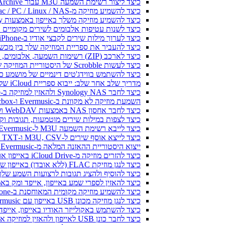
כיצד ליצור רשימת השמעה M3U עבור Internet Archive או Live Music Archive
כיצד להשמיע מוזיקה מ-Mac / PC / Linux / NAS באייפון באמצעות שרת Kodi DLNA
כיצד להשמיע מוזיקה משלך באייפון באמצעות CarPlay
כיצד לשנות עטיפות אלבומים לשירים מקומיים ב-Spotify: מדריך שלב אחר שלב (נייד ומח
כיצד לערוך מילות שירים לקבצי אודיו ב-iPhone או MAC
כיצד להעביר את ספריית המוזיקה שלך בין מכשירים ב-Evermusic: מדריך ש
כיצד לארכב (ZIP) רשימות השמעה, אלבומים, אמנים וז'אנרים ב-Evermusic ו-Flacbox ולהעביר למכשיר אחר
כיצד לעשות Scrobble של היסטוריית המוזיקה שלך מ-Evermusic או Flacbox ל-Last.fm
כיצד להשתמש בווידג'טים דינמיים של מושמע כעת ב-Evermusic ו-Flacbox באייפון 
מדריך שלב אחר שלב: ייבוא ספריית iCloud שלך ל-Evermusic ו-Flacbox
כיצד לחבר Synology NAS ולהאזין למוזיקה ב-iPhone או Mac
השמעת מוזיקה לא מקוונת ב-Evermusic ו-Flacbox: הורדה וסנכרון מהענן לקבצים מקומיים
כיצד לחבר אחסון NAS באמצעות WebDAV ולהאזין למוזיקה ב-iPhone או Mac
כיצד לצפות במילות שירים מוטמעות, תגובות וקבצי LRC למוזיקה באייפון 
כיצד לייבא רשימת השמעה M3U ל-Evermusic ו-Flacbox
כיצד לייצא אוסף שירים ל-M3U, CSV ו-TXT ב-Evermusic ו-Flacbox
ייצוא היסטוריית ההאזנה המלאה מ-Evermusic ו-Flacbox ל-Last.fm
כיצד להזרים מוזיקה מ-iCloud Drive באייפון או במק שלי
כיצד לנגן מוזיקת FLAC (ללא אובדן) באייפון שלי
כיצד להוסיף ולהציג תגובות לרצועות השמע שלך ב-iPhone, iPad ו-Mac עם Evermusic ו-x
כיצד להאזין לספרי שמע באייפון, אייפד ומק באמצעות ic
כיצד להשמיע מוזיקה מקומית המאוחסנת ב-iPhone או Mac שלך
כיצד לנגן מוזיקה מכונן USB באייפון עם Evermusic ו-iXpand של SanDisk
כיצד להשתמש באקולייזר האודיו באייפון, אייפד או מק עם music
כיצד לחבר כונן USB לאייפון ולהאזין למוזיקה או לנהל קבצים הנמצאים עליו