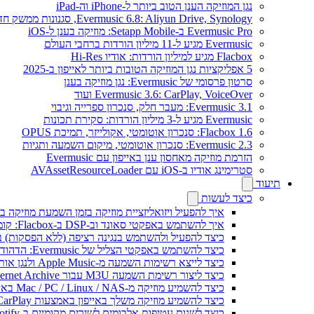
נגן המוזיקה הענן הטוב ביותר ל-iPhone וה-iPad
Evermusic 6.8: Aliyun Drive, Synology, סגנונות ממשק חדשים
Evermusic Pro ב-Setapp Mobile: מוזיקה בענן ל-iOS
Evermusic מגיע ל-11 מיליון הורדות ברחבי העולם
Flacbox מגיע למיליון הורדות: אודיו Hi-Res
5 אפליקציות נגן המוזיקה הטובות ביותר לאייפון ב-2025
סרטון פרסומי של Evermusic: נגן מוזיקה בענן
Evermusic 3.6: CarPlay, VoiceOver ועוד
Evermusic 3.1: מעבר חלק, סנכרון ספרייה וגיבוי
Evermusic מגיע ל-3 מיליון הורדות: סקירת תכונות
Flacbox 1.6: סנכרון אוטומטי, אקולייזר, תמיכת OPUS
Evermusic 2.3: סנכרון אוטומטי, מיקום השמעה ותגיות
הזרמת מוזיקה מאחסון ענן באייפון עם Evermusic
סטרימינג אודיו ב-iOS עם AVAssetResourceLoader
תיעוד
כיצד לעשות
איך להפעיל ויזואליזציית מוזיקה בזמן השמעת מוזיקה בא
איך להשתמש באפקטי סאונד וב-DSP ב-Flacbox: קומפרסור, Freeverb, Crossfeed, אקו, נרמול עוצמת קול ועוד
כיצד להפעיל ולהשתמש בנגינה רציפה (ללא הפסקות) ב-vermusic
כיצד להשתמש באפקטי הצליל של Evermusic: הדהוד, השהיה, עיוות, מדחס, Crossfeed ונרמול עוצמה
כיצד לייצא רשימות השמעה מ-Apple Music ולנגן אותן ב-Evermusic ב-Mac
כיצד ליצור רשימת השמעה M3U עבור Internet Archive או Live Music Archive
כיצד להשמיע מוזיקה מ-Mac / PC / Linux / NAS באייפון באמצעות שרת Kodi DLNA
כיצד להשמיע מוזיקה משלך באייפון באמצעות CarPlay
כיצד לשנות עטיפות אלבומים לשירים מקומיים ב-Spotify: מדריך שלב אחר שלב (נייד ומחשב)