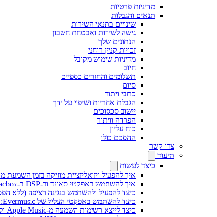
מדיניות פרטיות
תנאים והגבלות
שינויים בתנאי השירות
גישה לשירות ואבטחת חשבון
הנתונים שלך
זכויות קניין רוחני
מדיניות שימוש מקובל
חיוב
תשלומים והחזרים כספיים
סיום
כתבי ויתור
הגבלת אחריות ושיפוי על ידך
יישוב סכסוכים
הפרדה וויתור
כוח עליון
ההסכם כולו
צרו קשר
תיעוד
כיצד לעשות
איך להפעיל ויזואליזציית מוזיקה בזמן השמעת מוז
איך להשתמש באפקטי סאונד וב-DSP ב-Flacbox: קומפרסור, Freeverb, Crossfeed, אקו, נרמול עוצמת קול ועוד
כיצד להפעיל ולהשתמש בנגינה רציפה (ללא הפסקות) ב-c
כיצד להשתמש באפקטי הצליל של Evermusic: הדהוד, השהיה, עיוות, מדחס, Crossfeed ונרמול עוצמה
כיצד לייצא רשימות השמעה מ-Apple Music ולנגן אותן ב-Evermusic ב-Mac