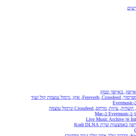
ייפון, באייפד ובמק
E