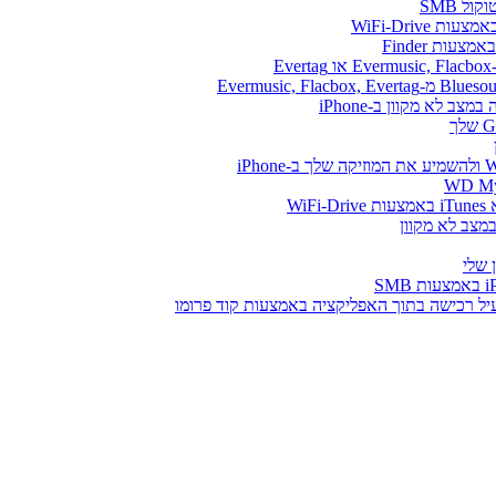
ל SMB
WiFi-Drive
E
Wi