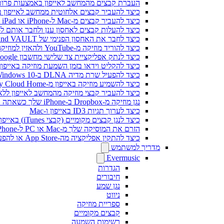
העברת קבצים מהמחשב לאייפון באמצעות פרוטוקו
כיצד להעביר קבצים אלחוטית ממחשב לאייפון באמצעות 
כיצד להעביר קבצים מ-Mac ל-iPhone או iPad באמצעות Finder
כיצד להעלות קבצים לאחסון ענן ולחבר אותם ל-Evermusic, Flacbox או vertag
כיצד לחבר את האחסון הפנימי של Bluesound VAULT מ-Evermusic, Flacbox, Evertag
כיצד להוריד מוזיקה מ-YouTube ולהאזין למוזיקה במצב לא מקוון ב-iPhone
כיצד לנתק אפליקציית צד שלישי מחשבון Google שלך
כיצד להקליט וידאו בזמן השמעת מוזיקה באייפון
כיצד להפעיל שרת מדיה DLNA ב-Windows 10 ולהשמיע את המוזיקה שלך ב-iPhone
כיצד להשמיע מוזיקה באייפון מ-WD My Cloud Home
כיצד להעביר קבצי מוזיקה מהמחשב לאייפון ללא iTunes באמצעות Fi-Drive
נגן מוזיקה מ-Dropbox ב-iPhone שלך כשאתה במצב לא מקוון
כיצד לערוך תגיות ID3 באייפון ו-Mac
כיצד לנגן קבצים מקומיים (קבצי iTunes) באייפון שלי
הזרם את המוסיקה שלך מ-Mac או PC ל-iPhone באמצעות SMB
כיצד להתקין אפליקציה מה-App Store או להפעיל רכישה בתוך האפליקציה באמצעות קוד פרומו
מדריך למשתמש
Evermusic
הגדרות
חיבורים
נגן שמע
ניווט
ספריית מוזיקה
קבצים מקומיים
רשימות השמעה