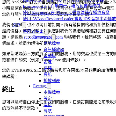
Flacbox 1.6：自動同步、等化器、OPUS 支援
您的 App Store 訂閱將自動續訂，除非在目前期限結束前至少 2
Evermusic 2.3：自動同步、播放位置與標籤
小時關閉自動續訂。購買後，您可以在 iTunes 帳戶設定中管理
使用 Evermusic 在 iPhone 上從雲端儲存播放音樂
您的訂閱。在有效訂閱期內不允許取消目前訂閱。
使用 AVAssetResourceLoader 實現 iOS 音訊串流播放
我們不退款，也不取消目前訂閱。所有銷售價格和折扣價格均
文件
最終價格，不可退款。如果您對我們的進階服務和訂閱有任何
使用者指南
Evermusic
題，請透過
support@everappz.com
聯絡我們。我們將逐一檢查
個請求，並盡力解決問題。
本地檔案
音訊播放器
如果您透過第三方購買了我們的服務，您的交易也受第三方的
音樂庫
款和條件約束（例如 iTunes Store 使用條款）。
設定
連接
您的 EVERAPPZ S.L. 購買將按您所在國家/地區適用的加值稅
導航
率課稅。
播放列表
Evertag
終止
本機檔案
設定
您可以隨時自由停止使用我們的服務。在續訂期開始之前未收
連接
的取消將不予退款。
導航