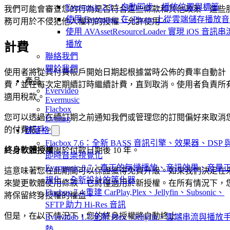
Evermusic 2.3：自動同步、播放位置與標籤
我們可能會審查您的行為是否符合這些條款和其他政策。這些
使用 Evermusic 在 iPhone 上從雲端儲存播放
務可用於不侵犯他人權利的授權、允許使用。
使用 AVAssetResourceLoader 實現 iOS 音訊串
播放
計費
聯絡我們
關於我們
使用者將從其付費帳戶開始日期起根據當時公佈的費率自動計
產品
費，並在每次定期續訂時繼續計費，直到取消。使用者負責所
Evervideo
適用稅款。
Evermusic
Flacbox
您可以透過在續訂期之前通知我們或管理您的訂閱偏好來取消
Evertag
的付費帳戶。
部落格
Flacbox 7.6：全新 BASS 音訊引擎、效果器、DSP 
終身軟體授權
限於付款日期後 10 年。
即時音樂視覺化
Evermusic 8.7：真正的無縫播放、音訊效果、音量
這意味著您在此期間可以保證獲得免費升級。如果我們決定在
規化、全新設計的等化器
來變更軟體使用條款，它將僅適用於新授權。在所有情況下，
Flacbox 7.4:重建 CarPlay,Plex、Jellyfin、Subsonic、
將保留終身授權的權益。
SFTP 助力 Hi-Res 音訊
但是，在以下情況下，您的終身授權將自動終止：
Evervideo 1.7:全新 Plex、Jellyfin、雲端串流與播放
勢