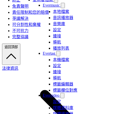
終止
Evermusic
免責聲明
本地檔案
責任限制和您的賠償
音訊播放器
爭議解決
音樂庫
可分割性和棄權
設定
不可抗力
連接
完整協議
導航
返回頂部
播放列表
Evertag
本機檔案
設定
法律資訊
連接
導航
標籤編輯器
標籤欄位對應
Evervideo
設定
媒體資料庫
媒體播放器