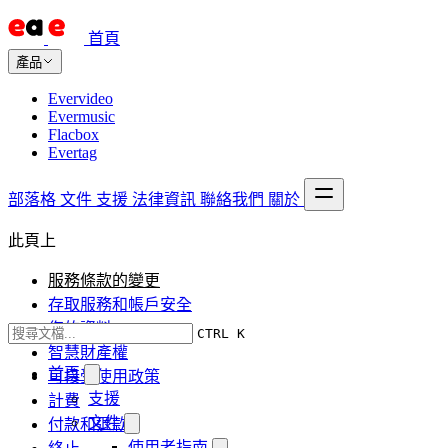
首頁
產品
Evervideo
Evermusic
Flacbox
Evertag
部落格
文件
支援
法律資訊
聯絡我們
關於
此頁上
服務條款的變更
存取服務和帳戶安全
您的資料
CTRL K
智慧財產權
首頁
可接受使用政策
支援
計費
文件
付款和退款
使用者指南