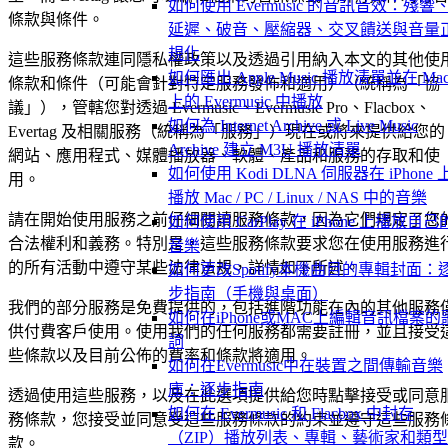
如何使用 Evermusic 的音訊音效：殘響
條款與條件。
延遲、破音、壓縮器、交叉饋送與音量
規化
這些服務條款連同隱私權政策以及透過引用納入本文的其他使
如何匯出 Apple Music 播放清單並在 Ma
條款和條件（可能會針對特定服務發佈和適用）（統稱為「協
上的 Evermusic 中播放
議」），管轄您對透過 Evermusic、Evermusic Pro、Flacbox、
如何為 Internet Archive 或 Live Music
Evertag 及相關服務（統稱為「服務」）現在或將來提供給您的
Archive 建立 M3U 播放清單
網站、應用程式、媒體播放器、軟體、產品和服務的存取和使
如何使用 Kodi DLNA 伺服器在 iPhone 
用。
播放 Mac / PC / Linux / NAS 中的音樂
請在開始使用服務之前仔細閱讀服務條款，因為它們規定了您
如何使用 CarPlay 在 iPhone 上播放自己
合法權利和義務。特別是，這些服務條款要求您在使用服務進
音樂
的所有活動中遵守某些法律法規，詳情如下所述。
如何更改Spotify本機曲目的專輯封面：
步指南（手機與桌面）
我們的部分服務是免費提供的，包括進階功能在內的其他服務
如何在iPhone或MAC上編輯音訊檔案的
供付費客戶使用。使用我們的任何服務都需要註冊，並且接受
詞
些條款以及目前公佈的費率和條款將適用。
如何在Evermusic中在裝置之間傳輸音樂
庫：逐步指南
透過使用這些服務，以及在此選項提供給您時點擊接受或同意
如何在 Evermusic 和 Flacbox 中封存
務條款，您接受並同意受這些服務條款的約束並遵守這些服務
（ZIP）播放列表、專輯、藝術家和類
款。