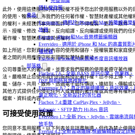
完整協議
隱私權政策
此外，使用這些服務的任何授權不授予您出於使用服務以外的
產品
的使用、複製或散佈我們的任何著作權、智慧財產權或其他權
Evermusic - 適用於 iPhone 和 Mac 的離線音樂
的權利。未經我們事先書面許可，您不得複製、更改、散佈、
放器
示、授權、修改、複製、反向組譯、反向編譯或使用我們的任
Evertag - iPhone和Mac音樂標籤編輯器
著作權、智慧財產權或其他權利。
Evervideo - 適用於 iPhone 和 Mac 的高畫質影
如上所述，您對資料和內容的使用和儲存、授權裝置和家庭使
播放器
者之間的共用應遵守所有國際智慧財產權法。
Flacbox - iPhone和Mac高解析度音訊播放器
部落格
公司尊重他人的著作權，並要求我們服務的使用者遵守著作權
Flacbox 7.6：全新 BASS 音訊引擎、效果器、
法。嚴格禁止您使用我們的服務侵犯著作權。您不得上傳、下
DSP 與即時音樂視覺化
載、儲存、共用、散佈、透過電子郵件傳送、連結到、傳輸或
Evermusic 8.7：真正的無縫播放、音訊效果、
其他方式提供任何侵犯任何人或實體的著作權或其他專有權利
量正規化、全新設計的等化器
檔案、資料或內容。
Flacbox 7.4:重建 CarPlay,Plex、Jellyfin、
Subsonic、SFTP 助力 Hi-Res 音訊
可接受使用政策
Evervideo 1.7:全新 Plex、Jellyfin、雲端串流
放手勢
您同意不濫用服務。以下列表並非詳盡無遺，但作為禁止使用
Evertag 4.2:全新雲端連線,標籤編輯器設定詳