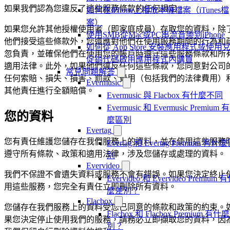
如果我們認為您違反了這些服務條款的任何規定。
如何在iPhone上播放本機檔案（iTunes檔
案）
如果您允許其他授權使用者（即家庭成員）存取您的資料，除
使用SMB從Mac或PC串流音樂到iPhone
他們接受這些條款外，您還應對他們在使用服務期間的行為和
如何從 App Store 安裝應用程式或使用
忽負責，並確保他們在使用您的帳戶時遵守這些服務條款和所
促銷代碼啟用應用程式內購買
適用法律。此外，如果他們違反任何這些條款，您同意對公司
常見問題解答
任何索賠、損失、損害、罰款、費用（包括我們的法律費用）
Evermusic
其他責任進行全額賠償。
Evermusic 與 Flacbox 有什麼不同
Evermusic 和 Evermusic Premium 
您的資料
麼區別
Evertag
您有責任維護您儲存在我們服務上的資料，並在使用這些服務
Evertag 和 Evertag Premium 有什
遵守所有條款、政策和適用法律，涉及您儲存或處理的資料。
別
Evervideo
我們不保證不會遺失資料或服務不會有錯誤。如果您決定終止
Evervideo 和 Evervideo Premium 
用這些服務，您完全有責任立即刪除所有資料。
麼差別？
Flacbox
您儲存在我們服務上的資料受您已同意的條款和政策的約束。
Flacbox 和 Flacbox Premium 有什
果您決定停止使用我們的服務，請務必立即擷取您的資料，因
別？