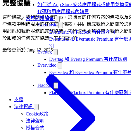
完整協議
如何從 App Store 安裝應用程式或使用兌換促
代碼啟用應用程式內購買
這些條款、我們的隱私權政策、您購買的任何方案的條款以及
常見問題解答
些條款中明確引用的任何其他條款，共同構成我們之間關於您
Evermusic
用網站和我們服務的完整協議。它們取代並替換您與我們之間
Evermusic 與 Flacbox 有什麼不同
於服務的任何先前協議、安排或理解。
Evermusic 和 Evermusic Premium 有什麼
別
最後更新於
June 12, 2025
Evertag
Evertag 和 Evertag Premium 有什麼區別
Evervideo
Evervideo 和 Evervideo Premium 有什麼
別？
Flacbox
Flacbox 和 Flacbox Premium 有什麼區別
支援
法律資訊
Cookie政策
法律聲明
授權合約