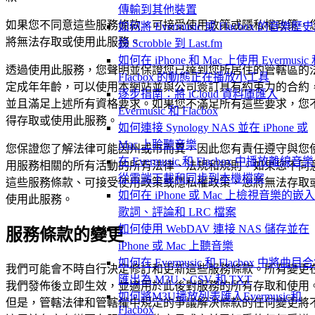
傳輸到其他裝置
如果您不同意這些服務條款、可接受使用政策或隱私權政策，
如何將 Evermusic 或 Flacbox 的音樂歷
將無法存取或使用此服務。
錄 Scrobble 到 Last.fm
如何在 iPhone 和 Mac 上使用 Evermusic
透過使用此服務，您聲明並保證您已達到您所居住的管轄區的
Flacbox 的動態正在播放小工具
定成年年齡，可以使用本網站並與公司簽訂具有約束力的合約
逐步指南：將 iCloud 資料庫匯入
並且滿足上述所有資格要求。如果您不滿足所有這些要求，您
Evermusic 和 Flacbox
得存取或使用此服務。
如何連接 Synology NAS 並在 iPhone 或
Mac 上聆聽音樂
您保證您了解法律可能因州或市而異，因此您有責任遵守與您
在 Evermusic 和 Flacbox 中播放離線音
用服務相關的所有活動的所有法律、法規和規則。如果您不同
從雲端下載和同步到本機檔案
這些服務條款、可接受使用政策或隱私權政策，您將無法存取
如何在 iPhone 或 Mac 上檢視音樂的嵌
使用此服務。
歌詞、評論和 LRC 檔案
如何使用 WebDAV 連接 NAS 儲存並在
服務條款的變更
iPhone 或 Mac 上聽音樂
如何在 Evermusic 和 Flacbox 中將曲目
我們可能會不時自行決定修訂和更新這些服務條款。所有變更
匯出為 M3U、CSV 和 TXT
我們發佈後立即生效，並適用於此後對服務的所有存取和使用
如何將M3U播放列表匯入Evermusic和
但是，管轄法律和管轄權中規定的爭議解決條款的任何變更將
Flacbox