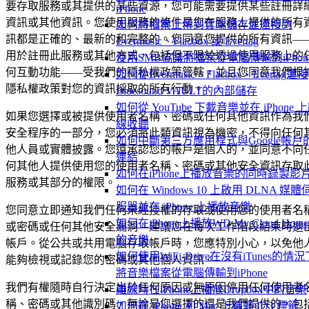
要存取服務或其提供的某些資源，您可能需要提供某些註冊詳
iPhone
資訊或其他資訊。您使用服務的條件是您在服務上提供的所有
如何將檔案上傳到雲端儲存並連接到
訊都是正確的、最新的和完整的。您同意您提供的所有資訊—
Evermusic、Flacbox 或 Evertag
用於註冊此服務或其他方式，包括但不限於透過使用服務上的
使用SMB協議將檔案從電腦傳輸到iPhon
何互動功能——受我們的隱私權政策管轄，並且您同意我們根
如何從Evermusic、Flacbox、Evertag連接
隱私權政策對您的資訊採取的所有行動。
Bluesound VAULT的內部儲存
如何從 YouTube 下載音樂並在 iPhone 
如果您選擇或被提供使用者名稱、密碼或任何其他資訊作為我
線收聽
安全程序的一部分，您必須將此類資訊視為機密，不得向任何
如何中斷第三方應用程式與Google帳戶
他人員或實體披露。您還承認您的帳戶是個人的，並同意不向
連結
何其他人提供使用您的使用者名稱、密碼或其他安全資訊存取
如何在iPhone上播放音樂的同時錄製影
服務或其部分的權限。
如何在 Windows 10 上啟用 DLNA 媒體
服器並在 iPhone 上播放音樂
您同意立即通知我們任何未經授權的存取或使用您的使用者名
如何在iPhone上播放WD My Cloud Hom
或密碼或任何其他安全漏洞。建議您在每次工作階段結束時退
的音樂
帳戶。從公共或共用電腦存取帳戶時，您應特別小心，以免他
如何使用WiFi-Drive在沒有iTunes的情況
能夠檢視或記錄您的密碼或其他個人資訊。
將音樂檔案從電腦傳輸到iPhone
我們有權隨時自行決定出於任何原因或無原因停用任何使用者
離線時在iPhone上播放Dropbox中的音樂
稱、密碼或其他識別碼，無論是您選擇的還是我們提供的，包
如何在 iPhone 和 Mac 上編輯 ID3 標籤