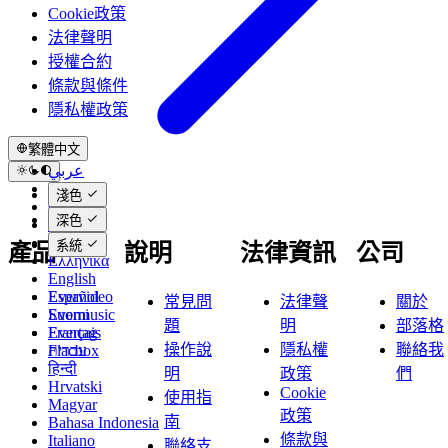
Cookie政策
法律聲明
授權合約
條款與條件
隱私權政策
繁體中文
عربي
Català
淺色
Čeština
深色
Dansk
Deutsch
系統
產品
說明
法律資訊
公司
Ελληνικά
English
Español
Evervideo
常見問
法律聲
關於
Suomi
Evermusic
題
明
部落格
Français
Evertag
操作說
隱私權
聯絡我
עברית
Flacbox
हिन्दी
明
政策
們
Hrvatski
Cookie
使用指
Magyar
政策
南
Bahasa Indonesia
條款與
Italiano
聯絡支