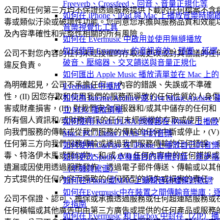
Freeverb、Crossfeed、回音、音量正規化等
公司和任何第三方均不保證透過服務提供下載的任何檔案不含
如何在 iPhone、iPad 與 Mac 上播放音樂時開
毒或類似汙染或破壞性功能。您同意您承擔與服務品質和效能
音樂視覺化工具
及內容準確性和完整性相關的所有風險。
如何在 Evermusic 中啟用並使用無縫播放
如何使用 Evermusic 的音訊音效：殘響、延遲
公司不對您內容的任何未經授權的存取或更改或對其協議的任
破音、壓縮器、交叉饋送與音量正規化
違反負責。
如何匯出 Apple Music 播放清單並在 Mac 上的
為明確起見，公司不承擔任何 (I) 內容的錯誤、失誤或不準確
Evermusic 中播放
性，(II) 因您存取和使用我們的服務而導致的任何性質的人身傷
如何為 Internet Archive 或 Live Music Archive 
害或財產損害，(III) 對我們安全伺服器和/或其中儲存的任何和
立 M3U 播放清單
所有個人資訊和/或財務資訊的任何未經授權的存取或使用，(IV
如何使用 Kodi DLNA 伺服器在 iPhone 上播放
向我們服務的傳輸或從我們服務的傳輸的任何中斷或停止，(V)
Mac / PC / Linux / NAS 中的音樂
任何第三方向我們服務傳輸或透過我們服務傳輸的任何錯誤、
如何使用 CarPlay 在 iPhone 上播放自己的音樂
毒、特洛伊木馬或類似物，和/或 (VI) 任何內容中的任何錯誤或
如何更改Spotify本機曲目的專輯封面：逐步
遺漏或因使用透過服務發佈、透過電子郵件傳送、傳輸或以其
（手機與桌面）
方式提供的任何內容而導致的任何類型的損失或損害的責任。
如何在iPhone或MAC上編輯音訊檔案的歌詞
如何在Evermusic中在裝置之間傳輸音樂庫：
公司不保證、認可、擔保或承擔透過服務或任何超連結服務或
步指南
任何橫幅或其他廣告中由第三方廣告或提供的任何產品或服務
如何在 Evermusic 和 Flacbox 中封存（ZIP）