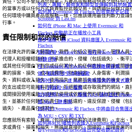
責任，公司不會成為您與第三方產品或服務提供商之間任何交
列表、專輯、藝術家和類型並傳輸到其他裝置
的當事方或以任何方式負責監控此類交易。與透過任何媒介或
如何將 Evermusic 或 Flacbox 的音樂歷史記錄
任何環境中購買產品或服務一樣，您應該運用最佳判斷力並謹
Scrobble 到 Last.fm
行事。
如何在 iPhone 和 Mac 上使用 Evermusic 和
Flacbox 的動態正在播放小工具
責任限制和您的賠償
逐步指南：將 iCloud 資料庫匯入 Evermusic 和
Flacbox
在法律允許的最大範圍內，我們（包括公司的員工、管理人員
如何連接 Synology NAS 並在 iPhone 或 Mac 
代理人和授權經銷商）不承擔合約、侵權（包括過失）、衡平
聆聽音樂
或其他任何理由下對您或任何其他人的任何直接、間接或間接
在 Evermusic 和 Flacbox 中播放離線音樂：從
果的損害、損失、成本或費用、財產損害、人身傷害、利潤損
端下載和同步到本機檔案
失、資料或收入損失、使用損失、業務損失或錯失的機會、浪
如何在 iPhone 或 Mac 上檢視音樂的嵌入式歌
的支出或您可能擁有的節省、拒絕服務或存取我們的網站，直
詞、評論和 LRC 檔案
或間接因使用或能力或無法使用或依賴我們的網站或服務而產
如何使用 WebDAV 連接 NAS 儲存並在 iPhone
生，並基於任何類型的責任，包括違約、違反保證、侵權（包
或 Mac 上聽音樂
過失）、產品責任或其他。
如何在 Evermusic 和 Flacbox 中將曲目合集匯
為 M3U、CSV 和 TXT
您應就所有索賠、費用（包括我們所有的法律費用）、支出、
如何將M3U播放列表匯入Evermusic和Flacbox
求或責任、損害和損失，無論是直接的、間接的、間接後果的
從Evermusic和Flacbox匯出完整收聽記錄到