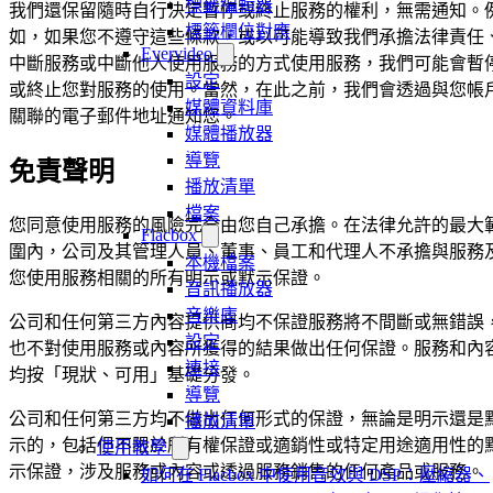
標籤編輯器
我們還保留隨時自行決定暫停或終止服務的權利，無需通知。
標籤欄位對應
如，如果您不遵守這些條款，或以可能導致我們承擔法律責任
Evervideo
中斷服務或中斷他人使用服務的方式使用服務，我們可能會暫
設定
或終止您對服務的使用。當然，在此之前，我們會透過與您帳
媒體資料庫
關聯的電子郵件地址通知您。
媒體播放器
導覽
免責聲明
播放清單
檔案
您同意使用服務的風險完全由您自己承擔。在法律允許的最大
Flacbox
圍內，公司及其管理人員、董事、員工和代理人不承擔與服務
本機檔案
您使用服務相關的所有明示或默示保證。
音訊播放器
音樂庫
公司和任何第三方內容提供商均不保證服務將不間斷或無錯誤
設定
也不對使用服務或內容所獲得的結果做出任何保證。服務和內
連接
均按「現狀、可用」基礎分發。
導覽
公司和任何第三方均不做出任何形式的保證，無論是明示還是
播放清單
示的，包括但不限於所有權保證或適銷性或特定用途適用性的
使用教學
示保證，涉及服務或內容或透過服務銷售的任何產品或服務。
如何在 Flacbox 中使用音效與 DSP：壓縮器、