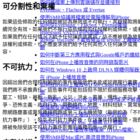
如何將檔案上傳到雲端儲存並連接到
可分割性和棄權
Evermusic、Flacbox 或 Evertag
使用SMB協議將檔案從電腦傳輸到iPhone
如果這些條款的任何條款被認為無效或不可執行，其餘條款將
如何從Evermusic、Flacbox、Evertag連接
續完全有效。如果我們不執行這些條款的任何權利或條款，或
Bluesound VAULT的內部儲存
如果我們在任何情況下給予任何讓步或寬容，這不應被視為放
如何從 YouTube 下載音樂並在 iPhone 上離線
該權利或條款，也不應要求我們給予任何其他人任何讓步或寬
聽
容。
如何中斷第三方應用程式與Google帳戶的連結
如何在iPhone上播放音樂的同時錄製影片
不可抗力
如何在 Windows 10 上啟用 DLNA 媒體伺服
在 iPhone 上播放音樂
因超出我們合理控制範圍的事件導致我們未能或延遲履行義務
如何在iPhone上播放WD My Cloud Home中的
我們將不承擔責任，這些事件可能包括但不限於拒絕服務攻擊
樂
罷工、短缺、暴動、叛亂、火災、洪水、風暴、爆炸、天災、
如何使用WiFi-Drive在沒有iTunes的情況下將
爭、恐怖主義、政府行為、勞動條件、地震、材料短缺、異常
樂檔案從電腦傳輸到iPhone
際網路壅塞或異常連線問題或第三方主機故障（每個均為「不
離線時在iPhone上播放Dropbox中的音樂
抗力事件」）。發生不可抗力事件後，在該事件持續期間，我
如何在 iPhone 和 Mac 上編輯 ID3 標籤
將被免除受該不可抗力事件影響的義務的進一步履行。
如何在iPhone上播放本機檔案（iTunes檔案）
使用SMB從Mac或PC串流音樂到iPhone