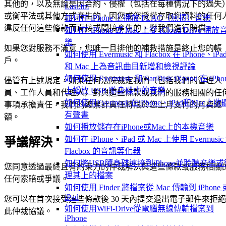
其他的，以及無論是因合約、侵權（包括在每種情況下的過失
Last.fm
或衡平法或其他方式產生的，因您或您授權存取您資料的任何
如何在 iPhone 上播放 FLAC（無損）音樂
違反任何這些條款而直接或間接產生的，對我們進行賠償。
如何在 iPhone 或 Mac 上從 iCloud Drive 播放
樂
如果您對服務不滿意，您唯一且排他的補救措施是終止您的帳
如何使用 Evermusic 和 Flacbox 在 iPhone、iPa
戶。
和 Mac 上為音訊曲目新增和檢視評論
如何使用 Evermusic 和 SanDisk iXpand 在 iPho
儘管有上述規定，如果任何法院裁定我們（包括我們的管理人
上播放 USB 隨身碟中的音樂
員、工作人員和代理人）對與這些條款或我們的服務相關的任
如何使用Evermusic在iPhone、iPad和Mac上收
事項承擔責任，我們的總累計責任將限於您上月支付的月費總
有聲書
額。
如何播放儲存在iPhone或Mac上的本機音樂
如何在 iPhone、iPad 或 Mac 上使用 Evermusic
爭議解決
Flacbox 的音訊等化器
如何將USB隨身碟連接到iPhone並聆聽音樂或
您同意透過最終且有約束力的仲裁解決與這些條款或服務相關
理其上的檔案
任何索賠或爭議。
如何使用 Finder 將檔案從 Mac 傳輸到 iPhone 
iPad
您可以在首次接受這些條款後 30 天內提交退出電子郵件來拒絕
如何使用WiFi-Drive從電腦無線傳輸檔案到
此仲裁協議。
iPhone