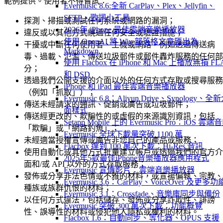
範例提供。使用者不得嘗試：
Evermusic 8.6:全新 CarPlay、Plex、Jellyfin、
SFTP、歌詞小工具
探測、掃描或測試任何系統或網路的漏洞；
2026年 iPhone 最佳雲端音樂播放器
違反或以其他方式繞過任何安全或驗證措施；
使用 OpenAI 將 Wix 部落格文章匯出為
干擾或中斷任何使用者、主機或網路，例如透過傳送病
Markdown
毒、過載、氾濫、傳送垃圾郵件或郵件轟炸服務的任何部
使用 Flacbox 在 iPhone 和 Mac 上播放無損 FL
分；
和 DSD
透過我們公開支援的介面以外的任何方式存取或搜尋服務
iPhone 和 iPad 最佳雲端音樂播放器
（例如「抓取」）；
Evermusic 6.8：Aliyun Drive、Synology、全
傳送未經請求的通訊、促銷或廣告或垃圾郵件；
面樣式
傳送經更改的、欺騙性的或虛假的來源識別資訊，包括
Setapp Mobile 上的 Evermusic Pro：iOS 雲端
「欺騙」或「網路釣魚」；
Evermusic 全球下載量突破 1100 萬
未經適當授權宣傳或廣告非您自己的產品或服務；
Flacbox 達到 100 萬次下載：Hi-Res 音訊
使用自動化或其他方式批量建立帳戶或透過我們的官方介
2025年5款最佳iPhone音樂播放器應用程式
面和/或 API 以外的方式存取服務；
Evermusic 宣傳影片：雲端音樂播放器
發佈或分享非法色情或不雅的材料，或宣揚偏執、宗教、
Evermusic 3.6：CarPlay、VoiceOver 及更多功
種族或族群仇恨的材料；
Evermusic 3.1：Crossfade、音樂庫同步與備份
以任何方式違法，包括儲存、發佈或分享詐欺性、誹謗
Evermusic 突破 300 萬次下載：功能概覽
性、誤導性的材料或侵犯他人隱私或權利的材料。
Flacbox 1.6：自動同步、等化器、OPUS 支援