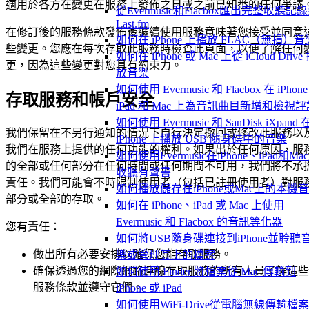
適用於各方在變更在服務上發佈之日或之前已知悉的任何爭議
從Evermusic和Flacbox匯出完整收聽記
Last.fm
在修訂後的服務條款發佈後繼續使用服務意味著您接受並同意
如何在 iPhone 上播放 FLAC（無損）音
些變更。您應在每次存取此服務時檢查此頁面，以便了解任何
如何在 iPhone 或 Mac 上從 iCloud Drive
更，因為這些變更對您具有約束力。
放音樂
如何使用 Evermusic 和 Flacbox 在 iPhon
存取服務和帳戶安全
iPad 和 Mac 上為音訊曲目新增和檢視評
如何使用 Evermusic 和 SanDisk iXpand 
我們保留在不另行通知的情況下自行決定撤回或修改此服務以
iPhone 上播放 USB 隨身碟中的音樂
我們在服務上提供的任何功能的權利。如果出於任何原因，服
如何使用Evermusic在iPhone、iPad和Ma
的全部或任何部分在任何時間或任何期間不可用，我們將不承
收聽有聲書
責任。我們可能會不時限制使用者（包括已註冊使用者）對服
如何播放儲存在iPhone或Mac上的本機
部分或全部的存取。
如何在 iPhone、iPad 或 Mac 上使用
Evermusic 和 Flacbox 的音訊等化器
您有責任：
如何將USB隨身碟連接到iPhone並聆聽
做出所有必要安排以確保您能存取服務。
樂或管理其上的檔案
確保透過您的網際網路連線存取服務的所有人員了解這些
如何使用 Finder 將檔案從 Mac 傳輸到
服務條款並遵守它們。
iPhone 或 iPad
如何使用WiFi-Drive從電腦無線傳輸檔