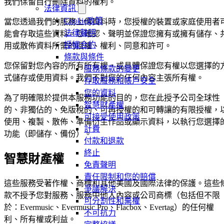
我們保留自行刪除資料的權利。
法律資訊
Cookie政策
當您透過我們的服務上傳資料時，您授權的裝置或家庭使用者
法律聲明
能會存取這些資料。您確認、聲明並保證您擁有或擁有儲存、
授權合約
用或散佈資料所需的授權、權利、同意和許可。
條款與條件
您保留對您內容的所有所有權，或具體保證您有權以您選擇的
服務條款的變更
式儲存或使用資料。我們不對您的任何內容主張所有權。
存取服務和帳戶安全
您的資料
為了明確限於提供本服務功能的目的，您在此授予公司全球性
智慧財產權
的、非獨佔的、免版稅的、可再授權的和可轉讓的有限授權，
可接受使用政策
使用、複製、散佈、準備衍生作品或顯示資料，以執行您選擇
計費
功能（即儲存、備份）。
付款和退款
終止
智慧財產權
免責聲明
責任限制和您的賠償
這些服務受著作權、商標和其他美國及國際法律的保護。這些
爭議解決
款不授予您對服務、服務中他人內容或公司商標（包括但不限
可分割性和棄權
於：Evermusic、Evermusic Pro、Flacbox、Evertag）的任何權
不可抗力
利、所有權或利益。