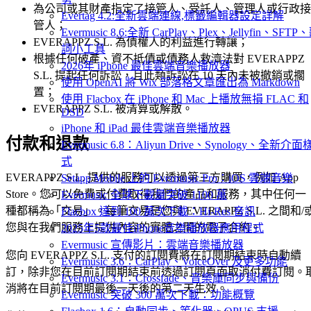
為公司或其財產指定了接管人、受託人、管理人或行政接
Evertag 4.2:全新雲端連線,標籤編輯器設定詳解
管人；
Evermusic 8.6:全新 CarPlay、Plex、Jellyfin、SFTP
EVERAPPZ S.L. 為債權人的利益進行轉讓；
詞小工具
根據任何破產、資不抵債或債務人救濟法對 EVERAPPZ
2026年 iPhone 最佳雲端音樂播放器
S.L. 提起任何訴訟，且此類訴訟在 10 天內未被撤銷或擱
使用 OpenAI 將 Wix 部落格文章匯出為 Markdown
置；
使用 Flacbox 在 iPhone 和 Mac 上播放無損 FLAC 和
EVERAPPZ S.L. 被清算或解散。
DSD
iPhone 和 iPad 最佳雲端音樂播放器
付款和退款
Evermusic 6.8：Aliyun Drive、Synology、全新介面
式
EVERAPPZ S.L. 提供的服務可以透過第三方購買，例如 App
Setapp Mobile 上的 Evermusic Pro：iOS 雲端音樂
Store。您可以免費或付費取得我們的產品和服務，其中任何一
Evermusic 全球下載量突破 1100 萬
種都稱為「交易」。每筆交易是您與 EVERAPPZ S.L. 之間和/
Flacbox 達到 100 萬次下載：Hi-Res 音訊
您與在我們服務上提供內容的實體之間的電子合約。
2025年5款最佳iPhone音樂播放器應用程式
Evermusic 宣傳影片：雲端音樂播放器
您向 EVERAPPZ S.L. 支付的訂閱費將在訂閱期結束時自動續
Evermusic 3.6：CarPlay、VoiceOver 及更多功能
訂，除非您在目前訂閱期結束前透過訂閱頁面取消付費訂閱。
Evermusic 3.1：Crossfade、音樂庫同步與備份
消將在目前訂閱期最後一天後的第二天生效。
Evermusic 突破 300 萬次下載：功能概覽