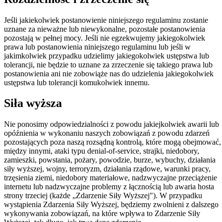
Jeśli jakiekolwiek postanowienie niniejszego regulaminu zostanie
uznane za nieważne lub niewykonalne, pozostałe postanowienia
pozostają w pełnej mocy. Jeśli nie egzekwujemy jakiegokolwiek
prawa lub postanowienia niniejszego regulaminu lub jeśli w
jakimkolwiek przypadku udzielimy jakiegokolwiek ustępstwa lub
tolerancji, nie będzie to uznane za zrzeczenie się takiego prawa lub
postanowienia ani nie zobowiąże nas do udzielenia jakiegokolwiek
ustępstwa lub tolerancji komukolwiek innemu.
Siła wyższa
Nie ponosimy odpowiedzialności z powodu jakiejkolwiek awarii lub
opóźnienia w wykonaniu naszych zobowiązań z powodu zdarzeń
pozostających poza naszą rozsądną kontrolą, które mogą obejmować,
między innymi, ataki typu denial-of-service, strajki, niedobory,
zamieszki, powstania, pożary, powodzie, burze, wybuchy, działania
siły wyższej, wojny, terroryzm, działania rządowe, warunki pracy,
trzęsienia ziemi, niedobory materiałowe, nadzwyczajne przeciążenie
internetu lub nadzwyczajne problemy z łącznością lub awaria hosta
strony trzeciej (każde „Zdarzenie Siły Wyższej"). W przypadku
wystąpienia Zdarzenia Siły Wyższej, będziemy zwolnieni z dalszego
wykonywania zobowiązań, na które wpływa to Zdarzenie Siły