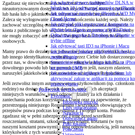
Jak włączyć serwer multimediów DLNA w
Zgadzasz się niezwłocznie powiadomić nas o każdym
Windows 10 i odtwarzać muzykę na iPhoni
nieautoryzowanym dostępie do lub użyciu Twojej nazwy użytkowni
Jak odtwarzać muzykę na iPhonie z WD M
lub hasła lub o jakimkolwiek innym naruszeniu bezpieczeństwa.
Cloud Home
Zaleca się wylogowanie z konta po zakończeniu każdej sesji. Należy
Jak przesłać pliki muzyczne z komputera na
zachować szczególną ostrożność podczas uzyskiwania dostępu do
iPhone bez iTunes za pomocą WiFi-Drive
konta z publicznego lub współdzielonego komputera, aby inne osoby
Odtwarzaj muzykę z Dropbox na iPhonie w
nie mogły zobaczyć ani zapisać Twojego hasła lub innych danych
trybie offline
osobowych.
Jak edytować tagi ID3 na iPhonie i Macu
Jak odtwarzać lokalne pliki (pliki iTunes) na
Mamy prawo do dezaktywacji dowolnej nazwy użytkownika, hasła
moim iPhonie
lub innego identyfikatora, wybranego przez Ciebie lub dostarczonego
Strumieniuj muzykę z Maca lub PC na iPho
przez nas, w dowolnym momencie według własnego uznania, z
za pomocą SMB
dowolnego powodu lub bez powodu, w tym jeśli, naszym zdaniem,
Jak zainstalować aplikację z App Store lub
naruszyłeś jakiekolwiek postanowienie niniejszego Regulaminu.
aktywować zakup w aplikacji za pomocą k
Jeśli zezwolisz innym autoryzowanym użytkownikom (np. członkom
promocyjnego
rodziny) na dostęp do Twoich danych, oprócz ich akceptacji
Podręcznik użytkownika
niniejszych warunków, jesteś odpowiedzialny za ich działania i
Evermusic
zaniechania podczas korzystania z Usług oraz za zapewnienie, że
Biblioteka muzyki
przestrzegają niniejszego Regulaminu i wszystkich obowiązujących
Listy odtwarzania
przepisów prawa podczas korzystania z Twojego konta. Ponadto
Nawigacja
zgadzasz się w pełni zabezpieczyć Firmę przed wszelkimi
Odtwarzacz audio
roszczeniami, stratami, szkodami, grzywnami, kosztami (w tym
Pliki lokalne
naszymi kosztami prawnymi) i inną odpowiedzialnością, jeśli naruszą
Połączenia
którykolwiek z tych warunków.
Ustawienia