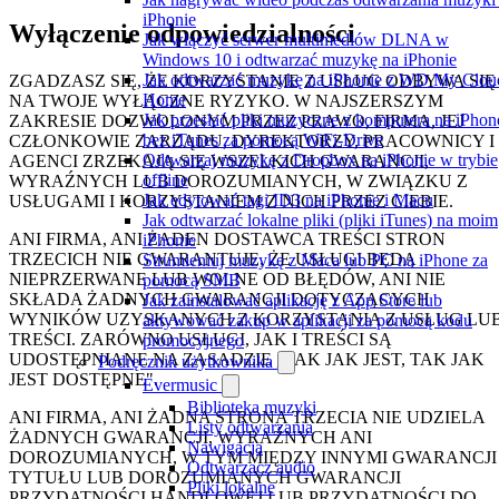
iPhonie
Wyłączenie odpowiedzialności
Jak włączyć serwer multimediów DLNA w
Windows 10 i odtwarzać muzykę na iPhonie
Jak odtwarzać muzykę na iPhonie z WD My Clou
ZGADZASZ SIĘ, ŻE KORZYSTANIE Z USŁUG ODBYWA SIĘ
Home
NA TWOJE WYŁĄCZNE RYZYKO. W NAJSZERSZYM
Jak przesłać pliki muzyczne z komputera na iPhon
ZAKRESIE DOZWOLONYM PRZEZ PRAWO, FIRMA, JEJ
bez iTunes za pomocą WiFi-Drive
CZŁONKOWIE ZARZĄDU, DYREKTORZY, PRACOWNICY I
Odtwarzaj muzykę z Dropbox na iPhonie w trybie
AGENCI ZRZEKAJĄ SIĘ WSZELKICH GWARANCJI,
offline
WYRAŹNYCH LUB DOROZUMIANYCH, W ZWIĄZKU Z
Jak edytować tagi ID3 na iPhonie i Macu
USŁUGAMI I KORZYSTANIEM Z NICH PRZEZ CIEBIE.
Jak odtwarzać lokalne pliki (pliki iTunes) na moim
ANI FIRMA, ANI ŻADEN DOSTAWCA TREŚCI STRON
iPhonie
TRZECICH NIE GWARANTUJE, ŻE USŁUGI BĘDĄ
Strumieniuj muzykę z Maca lub PC na iPhone za
NIEPRZERWANE LUB WOLNE OD BŁĘDÓW, ANI NIE
pomocą SMB
SKŁADA ŻADNYCH GWARANCJI DOTYCZĄCYCH
Jak zainstalować aplikację z App Store lub
WYNIKÓW UZYSKANYCH Z KORZYSTANIA Z USŁUG LU
aktywować zakup w aplikacji za pomocą kodu
TREŚCI. ZARÓWNO USŁUGI, JAK I TREŚCI SĄ
promocyjnego
UDOSTĘPNIANE NA ZASADZIE „TAK JAK JEST, TAK JAK
Podręcznik użytkownika
JEST DOSTĘPNE".
Evermusic
Biblioteka muzyki
ANI FIRMA, ANI ŻADNA STRONA TRZECIA NIE UDZIELA
Listy odtwarzania
ŻADNYCH GWARANCJI, WYRAŹNYCH ANI
Nawigacja
DOROZUMIANYCH, W TYM MIĘDZY INNYMI GWARANCJI
Odtwarzacz audio
TYTUŁU LUB DOROZUMIANYCH GWARANCJI
Pliki lokalne
PRZYDATNOŚCI HANDLOWEJ LUB PRZYDATNOŚCI DO