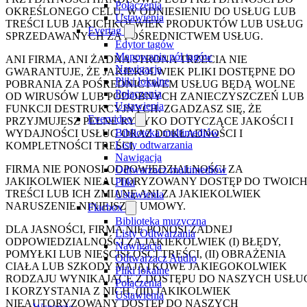
Połączenia
OKREŚLONEGO CELU, W ODNIESIENIU DO USŁUG LUB
Ustawienia
TREŚCI LUB JAKICHKOLWIEK PRODUKTÓW LUB USŁUG
Evertag
SPRZEDAWANYCH ZA POŚREDNICTWEM USŁUG.
Edytor tagów
Mapowania pól tagów
ANI FIRMA, ANI ŻADNA STRONA TRZECIA NIE
Nawigacja
GWARANTUJE, ŻE JAKIEKOLWIEK PLIKI DOSTĘPNE DO
Pliki lokalne
POBRANIA ZA POŚREDNICTWEM USŁUG BĘDĄ WOLNE
Połączenia
OD WIRUSÓW LUB PODOBNYCH ZANIECZYSZCZEŃ LUB
Ustawienia
FUNKCJI DESTRUKCYJNYCH. ZGADZASZ SIĘ, ŻE
Evervideo
PRZYJMUJESZ PEŁNE RYZYKO DOTYCZĄCE JAKOŚCI I
Biblioteka multimediów
WYDAJNOŚCI USŁUG ORAZ DOKŁADNOŚCI I
Listy odtwarzania
KOMPLETNOŚCI TREŚCI.
Nawigacja
FIRMA NIE PONOSI ODPOWIEDZIALNOŚCI ZA
Odtwarzacz multimediów
JAKIKOLWIEK NIEAUTORYZOWANY DOSTĘP DO TWOIC
Pliki
TREŚCI LUB ICH ZMIANĘ ANI ZA JAKIEKOLWIEK
Ustawienia
NARUSZENIE NINIEJSZEJ UMOWY.
Flacbox
Biblioteka muzyczna
DLA JASNOŚCI, FIRMA NIE PONOSI ŻADNEJ
Listy Odtwarzania
ODPOWIEDZIALNOŚCI ZA JAKIEKOLWIEK (I) BŁĘDY,
Nawigacja
POMYŁKI LUB NIEŚCISŁOŚCI TREŚCI, (II) OBRAŻENIA
Odtwarzacz Audio
CIAŁA LUB SZKODY MAJĄTKOWE JAKIEGOKOLWIEK
Pliki lokalne
RODZAJU WYNIKAJĄCE Z DOSTĘPU DO NASZYCH USŁU
Połączenia
I KORZYSTANIA Z NICH, (III) JAKIKOLWIEK
Ustawienia
NIEAUTORYZOWANY DOSTĘP DO NASZYCH