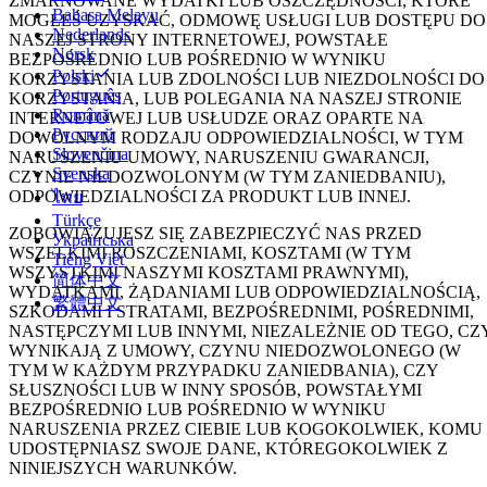
ZMARNOWANE WYDATKI LUB OSZCZĘDNOŚCI, KTÓRE
Bahasa Melayu
MOGŁEŚ UZYSKAĆ, ODMOWĘ USŁUGI LUB DOSTĘPU DO
Nederlands
NASZEJ STRONY INTERNETOWEJ, POWSTAŁE
Norsk
BEZPOŚREDNIO LUB POŚREDNIO W WYNIKU
Polski
KORZYSTANIA LUB ZDOLNOŚCI LUB NIEZDOLNOŚCI DO
Português
KORZYSTANIA, LUB POLEGANIA NA NASZEJ STRONIE
Română
INTERNETOWEJ LUB USŁUDZE ORAZ OPARTE NA
Русский
DOWOLNYM RODZAJU ODPOWIEDZIALNOŚCI, W TYM
Slovenčina
NARUSZENIU UMOWY, NARUSZENIU GWARANCJI,
Svenska
CZYNIE NIEDOZWOLONYM (W TYM ZANIEDBANIU),
ODPOWIEDZIALNOŚCI ZA PRODUKT LUB INNEJ.
ไทย
Türkçe
ZOBOWIĄZUJESZ SIĘ ZABEZPIECZYĆ NAS PRZED
Українська
WSZELKIMI ROSZCZENIAMI, KOSZTAMI (W TYM
Tiếng Việt
WSZYSTKIMI NASZYMI KOSZTAMI PRAWNYMI),
简体中文
WYDATKAMI, ŻĄDANIAMI LUB ODPOWIEDZIALNOŚCIĄ,
繁體中文
SZKODAMI I STRATAMI, BEZPOŚREDNIMI, POŚREDNIMI,
NASTĘPCZYMI LUB INNYMI, NIEZALEŻNIE OD TEGO, CZ
WYNIKAJĄ Z UMOWY, CZYNU NIEDOZWOLONEGO (W
TYM W KAŻDYM PRZYPADKU ZANIEDBANIA), CZY
SŁUSZNOŚCI LUB W INNY SPOSÓB, POWSTAŁYMI
BEZPOŚREDNIO LUB POŚREDNIO W WYNIKU
NARUSZENIA PRZEZ CIEBIE LUB KOGOKOLWIEK, KOMU
UDOSTĘPNIASZ SWOJE DANE, KTÓREGOKOLWIEK Z
NINIEJSZYCH WARUNKÓW.