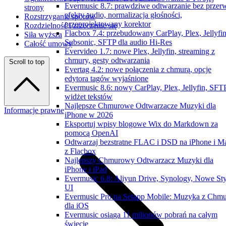
Evermusic 8.7: prawdziwe odtwarzanie bez przer
strony
efekty audio, normalizacja głośności,
Rozstrzyganie sporów
przeprojektowany korektor
Rozdzielność i zrzeczenie się
Flacbox 7.4: przebudowany CarPlay, Plex, Jellyfin
Siła wyższa
Subsonic, SFTP dla audio Hi-Res
Całość umowy
Evervideo 1.7: nowe Plex, Jellyfin, streaming z
chmury, gesty odtwarzania
Scroll to top
Evertag 4.2: nowe połączenia z chmurą, opcje
edytora tagów wyjaśnione
Evermusic 8.6: nowy CarPlay, Plex, Jellyfin, SFTP
widżet tekstów
Najlepsze Chmurowe Odtwarzacze Muzyki dla
Informacje prawne
iPhone w 2026
Eksportuj wpisy blogowe Wix do Markdown za
pomocą OpenAI
Odtwarzaj bezstratne FLAC i DSD na iPhone i M
z Flacbox
Najlepszy Chmurowy Odtwarzacz Muzyki dla
iPhone i iPad
Evermusic 6.8: Aliyun Drive, Synology, Nowe Sty
UI
Evermusic Pro na Setapp Mobile: Muzyka z Chm
dla iOS
Evermusic osiąga 11 milionów pobrań na całym
świecie