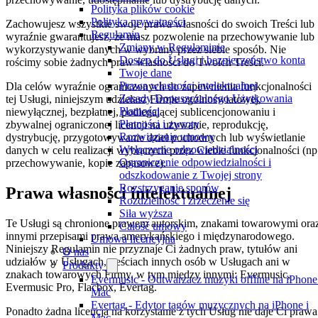
Polityka plików cookie
Polityka prywatności
Zachowujesz wszystkie swoje prawa własności do swoich Treści lub
Regulamin
wyraźnie gwarantujesz, że masz pozwolenie na przechowywanie lub
Zmiany w Regulaminie
wykorzystywanie danych w wybrany przez siebie sposób. Nie
Dostęp do Usługi i bezpieczeństwo konta
rościmy sobie żadnych praw własności do Twoich Treści.
Twoje dane
Prawa własności intelektualnej
Dla celów wyraźnie ograniczonych do zapewnienia funkcjonalności
Zasady Dopuszczalnego Użytkowania
tej Usługi, niniejszym udzielasz Firmie ogólnoświatowej,
Płatności
niewyłącznej, bezpłatnej, podlegającej sublicencjonowaniu i
Płatności i zwroty
zbywalnej ograniczonej licencji na używanie, reprodukcję,
Rozwiązanie umowy
dystrybucję, przygotowywanie dzieł pochodnych lub wyświetlanie
Wyłączenie odpowiedzialności
danych w celu realizacji wybranych przez Ciebie funkcjonalności (np
Ograniczenie odpowiedzialności i
przechowywanie, kopie zapasowe).
odszkodowanie z Twojej strony
Rozstrzyganie sporów
Prawa własności intelektualnej
Rozdzielność i zrzeczenie się
Siła wyższa
Te Usługi są chronione prawem autorskim, znakami towarowymi ora
Całość umowy
innymi przepisami prawa amerykańskiego i międzynarodowego.
Umowa licencyjna
Niniejszy Regulamin nie przyznaje Ci żadnych praw, tytułów ani
O nas
udziałów w Usługach, treściach innych osób w Usługach ani w
Produkty
znakach towarowych Firmy, w tym między innymi: Evermusic,
Evermusic - Odtwarzacz muzyki offline na iPhone
Evermusic Pro, Flacbox, Evertag.
Mac
Evertag - Edytor tagów muzycznych na iPhone i
Ponadto żadna licencja na korzystanie z tych Usług nie daje Ci prawa
Mac