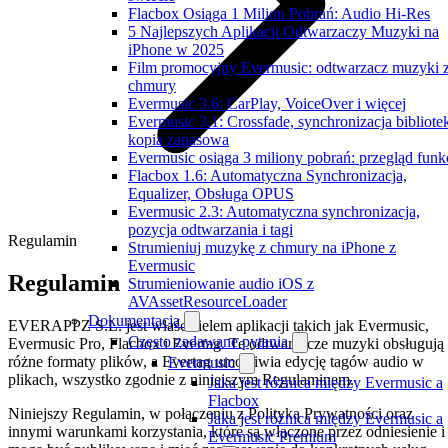
Flacbox Osiąga 1 Milion Pobrań: Audio Hi-Res
5 Najlepszych Aplikacji Odtwarzaczy Muzyki na
iPhone w 2025
Film promocyjny Evermusic: odtwarzacz muzyki 
chmury
Evermusic 3.6: CarPlay, VoiceOver i więcej
Evermusic 3.1: Crossfade, synchronizacja bibliotek
kopia zapasowa
Evermusic osiąga 3 miliony pobrań: przegląd funkc
Flacbox 1.6: Automatyczna Synchronizacja,
Equalizer, Obsługa OPUS
Evermusic 2.3: Automatyczna synchronizacja,
pozycja odtwarzania i tagi
Regulamin
Strumieniuj muzykę z chmury na iPhone z
Evermusic
Regulamin
Strumieniowanie audio iOS z
AVAssetResourceLoader
Dokumentacja
EVERAPPZ S.L. jest właścicielem aplikacji takich jak Evermusic,
Często zadawane pytania
Evermusic Pro, Flacbox i Evertag. Te odtwarzacze muzyki obsługują
różne formaty plików, a Evertag umożliwia edycję tagów audio w
Evermusic
plikach, wszystko zgodnie z niniejszym Regulaminem.
Jaka jest różnica między Evermusic a
Flacbox
Niniejszy Regulamin, w połączeniu z Polityką Prywatności oraz
Jaka jest różnica między Evermusic a
innymi warunkami korzystania, które są włączone przez odniesienie i
Evermusic Premium