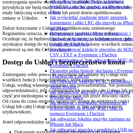
Jak podłączyć pamięć NAS za pomocą
rozstrzygania sporów określonych w rozdziale Prawo właściwe i
WebDAV i słuchać muzyki na iPhonie lub
jurysdykcja nie będą miały zastosowania do sporów, o których strony
Macu
miały faktyczną wiedzę w dniu lub przed dniem opublikowania
Jak wyświetlać osadzone teksty piosenek,
zmiany w Usłudze.
komentarze i pliki LRC dla muzyki na iPho
Dalsze korzystanie z Usługi po opublikowaniu zmienionego
lub Macu
Regulaminu oznacza, że akceptujesz i zgadzasz się na zmiany.
Odtwarzanie muzyki offline w Evermusic i
Oczekuje się, że będziesz sprawdzać tę stronę za każdym razem, gdy
Flacbox: pobieranie i synchronizacja z chm
uzyskujesz dostęp do tej Usługi, abyś był świadomy wszelkich zmian
do plików lokalnych
ponieważ są one dla Ciebie wiążące.
Jak eksportować kolekcję utworów do M3U
CSV i TXT w Evermusic i Flacbox
Jak zaimportować listę odtwarzania M3U d
Dostęp do Usługi i bezpieczeństwo konta
Evermusic i Flacbox
Eksportuj pełną historię słuchania z Evermu
Zastrzegamy sobie prawo do wycofania lub zmiany tej Usługi oraz
i Flacbox do Last.fm
wszelkich funkcji i funkcjonalności, które zapewniamy w ramach
Jak Odtwarzać Muzykę FLAC (Bezstratną)
Usługi, według własnego uznania i bez powiadomienia. Nie ponosim
Moim iPhonie
odpowiedzialności, jeśli z jakiegokolwiek powodu cała Usługa lub jej
Jak streamować muzykę z iCloud Drive na
część jest niedostępna w dowolnym czasie lub przez dowolny okres.
iPhonie lub Macu
Od czasu do czasu możemy ograniczyć dostęp do niektórych części
Jak dodawać i przeglądać komentarze do
Usługi lub całej Usługi użytkownikom, w tym zarejestrowanym
ścieżek audio na iPhone, iPad i Mac za
użytkownikom.
pomocą Evermusic i Flacbox
Jak odtwarzac lokalna muzyke zapisana na
Jesteś odpowiedzialny za:
iPhonie lub Macu
Jak odtwarzać muzykę z pendrive'a USB na
Dokonanie wszelkich ustaleń niezbędnych do uzyskania