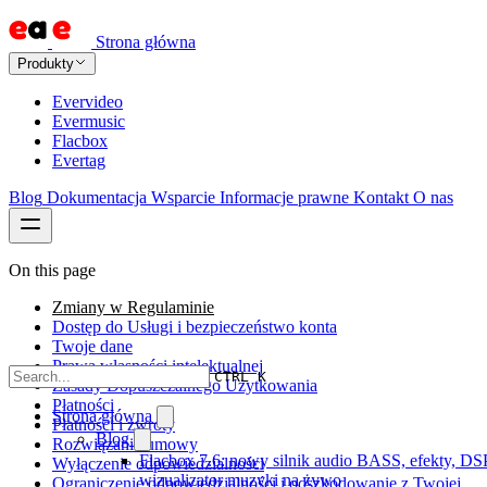
Strona główna
Produkty
Evervideo
Evermusic
Flacbox
Evertag
Blog
Dokumentacja
Wsparcie
Informacje prawne
Kontakt
O nas
On this page
Zmiany w Regulaminie
Dostęp do Usługi i bezpieczeństwo konta
Twoje dane
Prawa własności intelektualnej
CTRL K
Zasady Dopuszczalnego Użytkowania
Płatności
Strona główna
Płatności i zwroty
Blog
Rozwiązanie umowy
Flacbox 7.6: nowy silnik audio BASS, efekty, DSP
Wyłączenie odpowiedzialności
wizualizator muzyki na żywo
Ograniczenie odpowiedzialności i odszkodowanie z Twojej