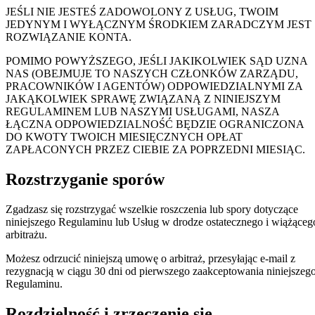
JEŚLI NIE JESTEŚ ZADOWOLONY Z USŁUG, TWOIM
JEDYNYM I WYŁĄCZNYM ŚRODKIEM ZARADCZYM JEST
ROZWIĄZANIE KONTA.
POMIMO POWYŻSZEGO, JEŚLI JAKIKOLWIEK SĄD UZNA
NAS (OBEJMUJE TO NASZYCH CZŁONKÓW ZARZĄDU,
PRACOWNIKÓW I AGENTÓW) ODPOWIEDZIALNYMI ZA
JAKĄKOLWIEK SPRAWĘ ZWIĄZANĄ Z NINIEJSZYM
REGULAMINEM LUB NASZYMI USŁUGAMI, NASZA
ŁĄCZNA ODPOWIEDZIALNOŚĆ BĘDZIE OGRANICZONA
DO KWOTY TWOICH MIESIĘCZNYCH OPŁAT
ZAPŁACONYCH PRZEZ CIEBIE ZA POPRZEDNI MIESIĄC.
Rozstrzyganie sporów
Zgadzasz się rozstrzygać wszelkie roszczenia lub spory dotyczące
niniejszego Regulaminu lub Usług w drodze ostatecznego i wiążąceg
arbitrażu.
Możesz odrzucić niniejszą umowę o arbitraż, przesyłając e-mail z
rezygnacją w ciągu 30 dni od pierwszego zaakceptowania niniejszeg
Regulaminu.
Rozdzielność i zrzeczenie się