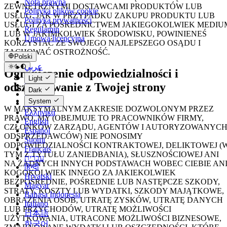
Nota prawna
ZEWNĘTRZNYMI DOSTAWCAMI PRODUKTÓW LUB
Polityka plików cookie
USŁUG. JAK W PRZYPADKU ZAKUPU PRODUKTU LUB
Polityka prywatności
USŁUGI ZA POŚREDNICTWEM JAKIEGOKOLWIEK MEDIU
Regulamin
LUB W JAKIMKOLWIEK ŚRODOWISKU, POWINIENEŚ
Umowa licencyjna
KORZYSTAĆ ZE SWOJEGO NAJLEPSZEGO OSĄDU I
ZACHOWAĆ OSTROŻNOŚĆ.
Polski
عربي
Ograniczenie odpowiedzialności i
Català
Light
Čeština
odszkodowanie z Twojej strony
Dark
Dansk
System
Deutsch
W MAKSYMALNYM ZAKRESIE DOZWOLONYM PRZEZ
Ελληνικά
PRAWO, MY (OBEJMUJE TO PRACOWNIKÓW FIRMY,
English
CZŁONKÓW ZARZĄDU, AGENTÓW I AUTORYZOWANYC
Español
ODSPRZEDAWCÓW) NIE PONOSIMY
Suomi
ODPOWIEDZIALNOŚCI KONTRAKTOWEJ, DELIKTOWEJ (
Français
TYM Z TYTUŁU ZANIEDBANIA), SŁUSZNOŚCIOWEJ ANI
עברית
NA ŻADNYCH INNYCH PODSTAWACH WOBEC CIEBIE AN
हिन्दी
KOGOKOLWIEK INNEGO ZA JAKIEKOLWIEK
Hrvatski
BEZPOŚREDNIE, POŚREDNIE LUB NASTĘPCZE SZKODY,
Magyar
STRATY, KOSZTY LUB WYDATKI, SZKODY MAJĄTKOWE,
Bahasa Indonesia
OBRAŻENIA OSÓB, UTRATĘ ZYSKÓW, UTRATĘ DANYCH
Italiano
LUB PRZYCHODÓW, UTRATĘ MOŻLIWOŚCI
日本語
UŻYTKOWANIA, UTRACONE MOŻLIWOŚCI BIZNESOWE,
한국어