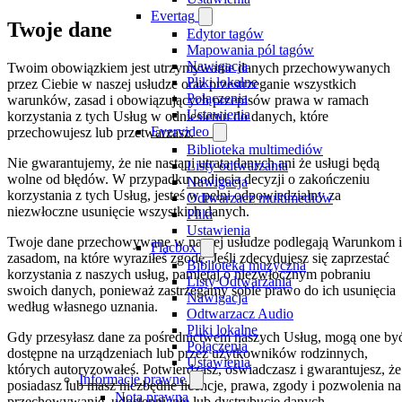
Evertag
Twoje dane
Edytor tagów
Mapowania pól tagów
Nawigacja
Twoim obowiązkiem jest utrzymywanie danych przechowywanych
Pliki lokalne
przez Ciebie w naszej usłudze oraz przestrzeganie wszystkich
Połączenia
warunków, zasad i obowiązujących przepisów prawa w ramach
Ustawienia
korzystania z tych Usług w odniesieniu do danych, które
Evervideo
przechowujesz lub przetwarzasz.
Biblioteka multimediów
Nie gwarantujemy, że nie nastąpi utrata danych ani że usługi będą
Listy odtwarzania
wolne od błędów. W przypadku podjęcia decyzji o zakończeniu
Nawigacja
korzystania z tych Usług, jesteś w pełni odpowiedzialny za
Odtwarzacz multimediów
niezwłoczne usunięcie wszystkich danych.
Pliki
Ustawienia
Twoje dane przechowywane w naszej usłudze podlegają Warunkom i
Flacbox
zasadom, na które wyraziłeś zgodę. Jeśli zdecydujesz się zaprzestać
Biblioteka muzyczna
korzystania z naszych usług, pamiętaj o niezwłocznym pobraniu
Listy Odtwarzania
swoich danych, ponieważ zastrzegamy sobie prawo do ich usunięcia
Nawigacja
według własnego uznania.
Odtwarzacz Audio
Pliki lokalne
Gdy przesyłasz dane za pośrednictwem naszych Usług, mogą one by
Połączenia
dostępne na urządzeniach lub przez użytkowników rodzinnych,
Ustawienia
których autoryzowałeś. Potwierdzasz, oświadczasz i gwarantujesz, że
Informacje prawne
posiadasz lub masz niezbędne licencje, prawa, zgody i pozwolenia na
Nota prawna
przechowywanie, udostępnianie lub dystrybucję danych.