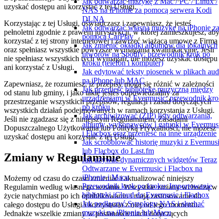
Jak odtwarzać muzykę z Mac / PC / Linux /
uzyskać dostępu ani korzystać z tej Usługi.
NAS na iPhonie za pomocą serwera Kodi
DLNA
Korzystając z tej Usługi, oświadczasz i zapewniasz, że jesteś
Jak odtwarzać własną muzykę na iPhonie z
pełnoletni zgodnie z prawem jurysdykcji, w której zamieszkujesz, ab
pomocą CarPlay
korzystać z tej strony internetowej i zawrzeć wiążącą umowę z Firmą
Jak zmienić okładki albumów dla lokalnych
oraz spełniasz wszystkie powyższe wymagania kwalifikacyjne. Jeśli
utworów na Spotify: przewodnik krok po
nie spełniasz wszystkich tych wymagań, nie możesz uzyskać dostępu
kroku (telefon i komputer)
ani korzystać z Usługi.
Jak edytować teksty piosenek w plikach aud
na iPhone lub MAC
Zapewniasz, że rozumiesz, iż przepisy mogą się różnić w zależności
Jak przenieść bibliotekę muzyczną między
od stanu lub gminy, i jako takie jesteś odpowiedzialny za
urządzeniami w Evermusic: przewodnik kro
przestrzeganie wszystkich przepisów, regulacji i zasad dotyczących
po kroku
wszystkich działań podejmowanych w ramach korzystania z Usługi.
Jak archiwizować (ZIP) listy odtwarzania,
Jeśli nie zgadzasz się z niniejszym Regulaminem, Zasadami
albumy, wykonawców i gatunki w Evermus
Dopuszczalnego Użytkowania lub Polityką Prywatności, nie możesz
i Flacbox oraz przenieść na inne urządzenie
uzyskać dostępu ani korzystać z tej Usługi.
Jak scrobblować historię muzyki z Evermus
lub Flacbox do Last.fm
Zmiany w Regulaminie
Jak używać dynamicznych widgetów Teraz
Odtwarzane w Evermusic i Flacbox na
iPhonie i Macu
Możemy od czasu do czasu zmieniać i aktualizować niniejszy
Przewodnik krok po kroku: Importowanie
Regulamin według własnego uznania. Wszystkie zmiany wchodzą w
biblioteki iCloud do Evermusic i Flacbox
życie natychmiast po ich opublikowaniu i mają zastosowanie do
Jak podłączyć Synology NAS i słuchać
całego dostępu do Usługi i korzystania z niej od tego momentu.
muzyki na iPhonie lub Macu
Jednakże wszelkie zmiany w postanowieniach dotyczących