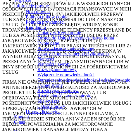
Wsparcie
BEZPIECZNYCH SERWERÓW I/LUB WSZELKICH DANYCH
Informacje prawne
OSOBOWYCH I/LUB INFORMACJI FINANSOWYCH W NIC
Nota prawna
PRZECHOWYWANYCH, (IV) JAKIEKOLWIEK PRZERWY
Polityka plików cookie
LUB ZAPRZESTANIE TRANSMISJI DO LUB Z NASZYCH
Polityka prywatności
USŁUG, (V) JAKIEKOLWIEK BŁĘDY, WIRUSY, KONIE
Regulamin
TROJAŃSKIE LUB PODOBNE ELEMENTY PRZESYŁANE D
Zmiany w Regulaminie
LUB ZA POŚREDNICTWEM NASZYCH USŁUG PRZEZ
Dostęp do Usługi i bezpieczeństwo konta
JAKĄKOLWIEK STRONĘ TRZECIĄ, I/LUB (VI)
Twoje dane
JAKIEKOLWIEK BŁĘDY LUB BRAKI W TREŚCIACH LUB Z
Prawa własności intelektualnej
JAKĄKOLWIEK STRATĘ LUB SZKODĘ PONIESIONĄ W
Zasady Dopuszczalnego Użytkowania
WYNIKU KORZYSTANIA Z TREŚCI OPUBLIKOWANYCH,
Płatności
PRZESŁANYCH E-MAILEM, TRANSMITOWANYCH LUB W
Płatności i zwroty
INNY SPOSÓB UDOSTĘPNIONYCH ZA POŚREDNICTWEM
Rozwiązanie umowy
USŁUG.
Wyłączenie odpowiedzialności
Ograniczenie odpowiedzialności i odszkodowanie
FIRMA NIE GWARANTUJE, NIE POPIERA, NIE ZAPEWNIA
Twojej strony
ANI NIE BIERZE ODPOWIEDZIALNOŚCI ZA JAKIKOLWIEK
Rozstrzyganie sporów
PRODUKT LUB USŁUGĘ REKLAMOWANĄ LUB
Rozdzielność i zrzeczenie się
OFEROWANĄ PRZEZ STRONĘ TRZECIĄ ZA
Siła wyższa
POŚREDNICTWEM USŁUG LUB JAKICHKOLWIEK USŁUG 
Całość umowy
HIPERŁĄCZAMI LUB PRZEDSTAWIONYCH W
Umowa licencyjna
JAKIMKOLWIEK BANERZE LUB INNEJ REKLAMIE, A
Kontakt
FIRMA NIE BĘDZIE STRONĄ ANI W ŻADEN SPOSÓB NIE
O nas
BĘDZIE ODPOWIEDZIALNA ZA MONITOROWANIE
JAKIEJKOLWIEK TRANSAKCJI MIĘDZY TOBĄ A