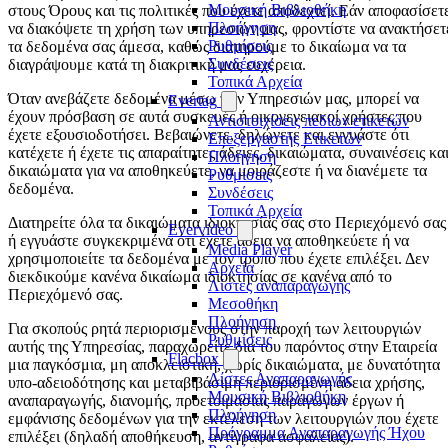
Μουσική Βιβλιοθήκη
στους Όρους και τις πολιτικές που έχετε αποδεχτεί. Εάν αποφασίσετ
Πλοήγηση
να διακόψετε τη χρήση των υπηρεσιών μας, φροντίστε να ανακτήσετ
Ρυθμίσεις
τα δεδομένα σας άμεσα, καθώς διατηρούμε το δικαίωμα να τα
Συνδέσεις
διαγράψουμε κατά τη διακριτική μας ευχέρεια.
Τοπικά Αρχεία
Όταν ανεβάζετε δεδομένα μέσω των Υπηρεσιών μας, μπορεί να
Evertag
έχουν πρόσβαση σε αυτά συσκευές ή οικογενειακοί χρήστες που
Αντιστοιχίσεις πεδίων ετικετών
έχετε εξουσιοδοτήσει. Βεβαιώνετε, δηλώνετε και εγγυάστε ότι
Επεξεργαστής Ετικετών
κατέχετε ή έχετε τις απαραίτητες άδειες, δικαιώματα, συναινέσεις κα
Πλοήγηση
δικαιώματα για να αποθηκεύετε, να μοιράζεστε ή να διανέμετε τα
Ρυθμίσεις
δεδομένα.
Συνδέσεις
Τοπικά Αρχεία
Διατηρείτε όλα τα δικαιώματα ιδιοκτησίας σας στο Περιεχόμενό σας
Evervideo
ή εγγυάστε συγκεκριμένα ότι έχετε άδεια να αποθηκεύετε ή να
Media Player
χρησιμοποιείτε τα δεδομένα με τον τρόπο που έχετε επιλέξει. Δεν
Αρχεία
διεκδικούμε κανένα δικαίωμα ιδιοκτησίας σε κανένα από το
Λίστες αναπαραγωγής
Περιεχόμενό σας.
Μεσοθήκη
Πλοήγηση
Για σκοπούς ρητά περιορισμένους στην παροχή των λειτουργιών
Ρυθμίσεις
αυτής της Υπηρεσίας, παραχωρείτε δια του παρόντος στην Εταιρεία
Flacbox
μια παγκόσμια, μη αποκλειστική, χωρίς δικαιώματα, με δυνατότητα
Λίστες Αναπαραγωγής
υπο-αδειοδότησης και μεταβιβάσιμη περιορισμένη άδεια χρήσης,
Μουσική Βιβλιοθήκη
αναπαραγωγής, διανομής, προετοιμασίας παράγωγων έργων ή
Πλοήγηση
εμφάνισης δεδομένων για την εκτέλεση των λειτουργιών που έχετε
Πρόγραμμα Αναπαραγωγής Ήχου
επιλέξει (δηλαδή αποθήκευση, αντίγραφα ασφαλείας).