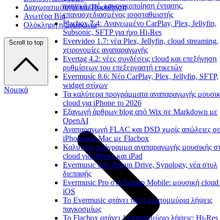
ηχητικά εφέ, κανονικοποίηση έντασης,
Διαχωρισιμότητα και Παραίτηση
επανασχεδιασμένος ισοσταθμιστής
Ανωτέρα Βία
Flacbox 7.4: Ανανεωμένο CarPlay, Plex, Jellyfin,
Ολόκληρη η Συμφωνία
Subsonic, SFTP για ήχο Hi-Res
Evervideo 1.7: νέα Plex, Jellyfin, cloud streaming,
Scroll to top
χειρονομίες αναπαραγωγής
Evertag 4.2: νέες συνδέσεις cloud και επεξήγηση
ρυθμίσεων του επεξεργαστή ετικετών
Evermusic 8.6: Νέο CarPlay, Plex, Jellyfin, SFTP,
widget στίχων
Νομικά
Τα καλύτερα προγράμματα αναπαραγωγής μουσι
cloud για iPhone το 2026
Εξαγωγή άρθρων blog από Wix σε Markdown με
OpenAI
Αναπαραγωγή FLAC και DSD χωρίς απώλειες σ
iPhone και Mac με Flacbox
Καλύτερο πρόγραμμα αναπαραγωγής μουσικής σ
cloud για iPhone και iPad
Evermusic 6.8: Aliyun Drive, Synology, νέα στυλ
διεπαφής
Evermusic Pro στο Setapp Mobile: μουσική cloud 
iOS
Το Evermusic φτάνει τα 11 εκατομμύρια λήψεις
παγκοσμίως
Το Flacbox φτάνει 1 εκατομμύριο λήψεις: Hi-Res