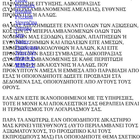
ΠΑΡΑΒΙΑΣΗΣ ΕΓΓΥΗΣΗΣ, ΑΔΙΚΟΠΡΑΞΙΑΣ
Português
(ΣΥΜΠΕΡΙΛΑΜΒΑΝΟΜΕΝΗΣ ΑΜΕΛΕΙΑΣ), ΕΥΘΥΝΗΣ
Română
ΠΡΟΪΟΝΤΟΣ Ή ΑΛΛΩΣ.
Русский
Slovenčina
ΘΑ ΜΑΣ ΑΠΟΖΗΜΙΩΣΕΤΕ ΕΝΑΝΤΙ ΟΛΩΝ ΤΩΝ ΑΞΙΩΣΕΩΝ,
Svenska
ΚΟΣΤΩΝ (ΣΥΜΠΕΡΙΛΑΜΒΑΝΟΜΕΝΩΝ ΟΛΩΝ ΤΩΝ
ไทย
ΝΟΜΙΚΩΝ ΜΑΣ ΕΞΟΔΩΝ), ΕΞΟΔΩΝ, ΑΠΑΙΤΗΣΕΩΝ Ή
Türkçe
ΕΥΘΥΝΗΣ, ΖΗΜΙΩΝ ΚΑΙ ΑΠΩΛΕΙΩΝ ΕΙΤΕ ΑΜΕΣΩΝ,
Українська
ΕΜΜΕΣΩΝ, ΕΠΑΚΟΛΟΥΘΩΝ Ή ΑΛΛΩΝ, ΚΑΙ ΕΙΤΕ
Tiếng Việt
ΠΡΟΚΥΠΤΟΥΝ ΒΑΣΕΙ ΣΥΜΒΑΣΗΣ, ΑΔΙΚΟΠΡΑΞΙΑΣ
简体中文
(ΣΥΜΠΕΡΙΛΑΜΒΑΝΟΜΕΝΗΣ ΣΕ ΚΑΘΕ ΠΕΡΙΠΤΩΣΗ
ΑΜΕΛΕΙΑΣ) Ή ΔΙΚΑΙΟΣΥΝΗΣ Ή ΑΛΛΩΣ, ΠΟΥ
繁體中文
ΠΡΟΚΥΠΤΟΥΝ ΑΜΕΣΑ Ή ΕΜΜΕΣΑ ΑΠΟ ΠΑΡΑΒΙΑΣΗ ΑΠΟ
ΕΣΑΣ Ή ΟΠΟΙΟΝΔΗΠΟΤΕ ΔΩΣΕΤΕ ΠΡΟΣΒΑΣΗ ΣΤΑ
ΔΕΔΟΜΕΝΑ ΣΑΣ, ΟΠΟΙΟΥΔΗΠΟΤΕ ΑΠΟ ΑΥΤΟΥΣ ΤΟΥΣ
ΟΡΟΥΣ.
ΕΑΝ ΔΕΝ ΕΙΣΤΕ ΙΚΑΝΟΠΟΙΗΜΕΝΟΙ ΜΕ ΤΙΣ ΥΠΗΡΕΣΙΕΣ,
ΤΟΤΕ Η ΜΟΝΗ ΚΑΙ ΑΠΟΚΛΕΙΣΤΙΚΗ ΣΑΣ ΘΕΡΑΠΕΙΑ ΕΙΝΑΙ
Η ΤΕΡΜΑΤΙΣΜΟΣ ΤΟΥ ΛΟΓΑΡΙΑΣΜΟΥ ΣΑΣ.
ΠΑΡΑ ΤΑ ΑΝΩΤΕΡΩ, ΕΑΝ ΟΠΟΙΟΔΗΠΟΤΕ ΔΙΚΑΣΤΗΡΙΟ
ΜΑΣ ΚΡΙΝΕΙ ΥΠΕΥΘΥΝΟΥΣ (ΑΥΤΟ ΠΕΡΙΛΑΜΒΑΝΕΙ ΤΟΥΣ
ΑΞΙΩΜΑΤΟΥΧΟΥΣ, ΤΟ ΠΡΟΣΩΠΙΚΟ ΚΑΙ ΤΟΥΣ
ΕΚΠΡΟΣΩΠΟΥΣ ΜΑΣ) ΓΙΑ ΟΠΟΙΟΔΗΠΟΤΕ ΘΕΜΑ ΣΧΕΤΙΚΟ