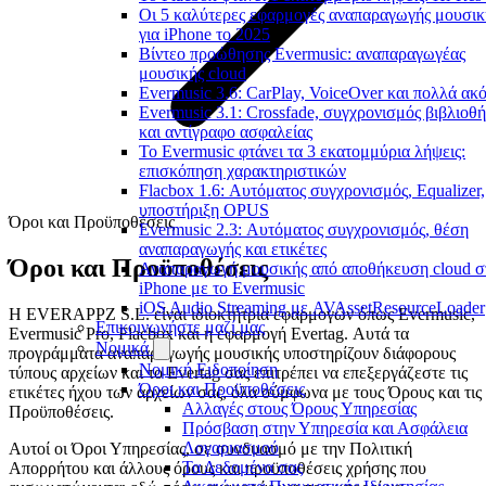
Οι 5 καλύτερες εφαρμογές αναπαραγωγής μουσικ
για iPhone το 2025
Βίντεο προώθησης Evermusic: αναπαραγωγέας
μουσικής cloud
Evermusic 3.6: CarPlay, VoiceOver και πολλά ακ
Evermusic 3.1: Crossfade, συγχρονισμός βιβλιοθ
και αντίγραφο ασφαλείας
Το Evermusic φτάνει τα 3 εκατομμύρια λήψεις:
επισκόπηση χαρακτηριστικών
Flacbox 1.6: Αυτόματος συγχρονισμός, Equalizer,
υποστήριξη OPUS
Όροι και Προϋποθέσεις
Evermusic 2.3: Αυτόματος συγχρονισμός, θέση
αναπαραγωγής και ετικέτες
Όροι και Προϋποθέσεις
Αναπαραγωγή μουσικής από αποθήκευση cloud σ
iPhone με το Evermusic
iOS Audio Streaming με AVAssetResourceLoader
Η EVERAPPZ S.L. είναι ιδιοκτήτρια εφαρμογών όπως Evermusic,
Επικοινωνήστε μαζί μας
Evermusic Pro, Flacbox και η εφαρμογή Evertag. Αυτά τα
Νομικά
προγράμματα αναπαραγωγής μουσικής υποστηρίζουν διάφορους
Νομική Ειδοποίηση
τύπους αρχείων και το Evertag σας επιτρέπει να επεξεργάζεστε τις
Όροι και Προϋποθέσεις
ετικέτες ήχου των αρχείων σας, όλα σύμφωνα με τους Όρους και τις
Αλλαγές στους Όρους Υπηρεσίας
Προϋποθέσεις.
Πρόσβαση στην Υπηρεσία και Ασφάλεια
Λογαριασμού
Αυτοί οι Όροι Υπηρεσίας, σε συνδυασμό με την Πολιτική
Τα Δεδομένα σας
Απορρήτου και άλλους όρους και προϋποθέσεις χρήσης που