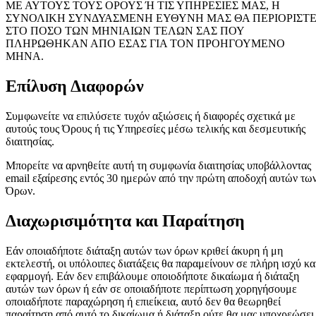
ΜΕ ΑΥΤΟΥΣ ΤΟΥΣ ΟΡΟΥΣ Ή ΤΙΣ ΥΠΗΡΕΣΙΕΣ ΜΑΣ, Η
ΣΥΝΟΛΙΚΗ ΣΥΝΔΥΑΣΜΕΝΗ ΕΥΘΥΝΗ ΜΑΣ ΘΑ ΠΕΡΙΟΡΙΣΤΕ
ΣΤΟ ΠΟΣΟ ΤΩΝ ΜΗΝΙΑΙΩΝ ΤΕΛΩΝ ΣΑΣ ΠΟΥ
ΠΛΗΡΩΘΗΚΑΝ ΑΠΟ ΕΣΑΣ ΓΙΑ ΤΟΝ ΠΡΟΗΓΟΥΜΕΝΟ
ΜΗΝΑ.
Επίλυση Διαφορών
Συμφωνείτε να επιλύσετε τυχόν αξιώσεις ή διαφορές σχετικά με
αυτούς τους Όρους ή τις Υπηρεσίες μέσω τελικής και δεσμευτικής
διαιτησίας.
Μπορείτε να αρνηθείτε αυτή τη συμφωνία διαιτησίας υποβάλλοντας
email εξαίρεσης εντός 30 ημερών από την πρώτη αποδοχή αυτών τω
Όρων.
Διαχωρισιμότητα και Παραίτηση
Εάν οποιαδήποτε διάταξη αυτών των όρων κριθεί άκυρη ή μη
εκτελεστή, οι υπόλοιπες διατάξεις θα παραμείνουν σε πλήρη ισχύ κα
εφαρμογή. Εάν δεν επιβάλουμε οποιοδήποτε δικαίωμα ή διάταξη
αυτών των όρων ή εάν σε οποιαδήποτε περίπτωση χορηγήσουμε
οποιαδήποτε παραχώρηση ή επιείκεια, αυτό δεν θα θεωρηθεί
παραίτηση από αυτό το δικαίωμα ή διάταξη ούτε θα μας υποχρεώσει