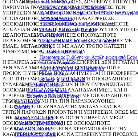
Όροι και Προϋποθέσεις
ΟΠΟΙΑΔΗΠΟΤΕ ΣΦΑΛΜΑΤΑ, ΙΟΥΣ, ΔΟΥΡΕΙΟΥΣ ΙΠΠΟΥΣ Ή
Αλλαγές στους Όρους Υπηρεσίας
ΠΑΡΟΜΟΙΑ ΠΟΥ ΜΕΤΑΔΙΔΟΝΤΑΙ ΠΡΟΣ Ή ΜΕΣΩ ΤΩΝ
Πρόσβαση στην Υπηρεσία και Ασφάλεια Λογαρι
ΥΠΗΡΕΣΙΩΝ ΜΑΣ ΑΠΟ ΟΠΟΙΟΝΔΗΠΟΤΕ ΤΡΙΤΟ, ΚΑΙ/Ή (VI
Τα Δεδομένα σας
ΟΠΟΙΑΔΗΠΟΤΕ ΣΦΑΛΜΑΤΑ Ή ΠΑΡΑΛΕΙΨΕΙΣ ΣΕ
Δικαιώματα Πνευματικής Ιδιοκτησίας
ΟΠΟΙΟΔΗΠΟΤΕ ΠΕΡΙΕΧΟΜΕΝΟ Ή ΓΙΑ ΟΠΟΙΑΔΗΠΟΤΕ
Πολιτική Αποδεκτής Χρήσης
ΑΠΩΛΕΙΑ Ή ΖΗΜΙΑ ΟΠΟΙΟΥΔΗΠΟΤΕ ΕΙΔΟΥΣ ΠΟΥ ΥΠΕΣΤ
Τιμολόγηση
ΩΣ ΑΠΟΤΕΛΕΣΜΑ ΤΗΣ ΧΡΗΣΗΣ ΟΠΟΙΟΥΔΗΠΟΤΕ
Πληρωμές και Επιστροφές Χρημάτων
ΠΕΡΙΕΧΟΜΕΝΟΥ ΠΟΥ ΔΗΜΟΣΙΕΥΤΗΚΕ, ΣΤΑΛΘΗΚΕ ΜΕ
Λύση
EMAIL, ΜΕΤΑΔΟΘΗΚΕ Ή ΜΕ ΑΛΛΟ ΤΡΟΠΟ ΚΑΤΕΣΤΗ
Αποποιήσεις Ευθύνης
ΔΙΑΘΕΣΙΜΟ ΜΕΣΩ ΤΩΝ ΥΠΗΡΕΣΙΩΝ.
Περιορισμός Ευθύνης και Αποζημίωση από Εσάς
Η ΕΤΑΙΡΕΙΑ ΔΕΝ ΕΓΓΥΑΤΑΙ, ΔΕΝ ΕΓΚΡΙΝΕΙ, ΔΕΝ ΕΓΓΥΑΤΑΙ 
Επίλυση Διαφορών
ΔΕΝ ΑΝΑΛΑΜΒΑΝΕΙ ΕΥΘΥΝΗ ΓΙΑ ΟΠΟΙΟΔΗΠΟΤΕ
Διαχωρισιμότητα και Παραίτηση
ΠΡΟΪΟΝ Ή ΥΠΗΡΕΣΙΑ ΠΟΥ ΔΙΑΦΗΜΙΖΕΤΑΙ Ή ΠΡΟΣΦΕΡΕΤΑ
Ανωτέρα Βία
ΑΠΟ ΤΡΙΤΟ ΜΕΣΩ ΤΩΝ ΥΠΗΡΕΣΙΩΝ Ή ΟΠΟΙΩΝΔΗΠΟΤΕ
Ολόκληρη η Συμφωνία
ΣΥΝΔΕΔΕΜΕΝΩΝ ΥΠΗΡΕΣΙΩΝ Ή ΠΟΥ ΕΜΦΑΝΙΖΕΤΑΙ ΣΕ
Πολιτική Cookies
ΟΠΟΙΟΔΗΠΟΤΕ BANNER Ή ΑΛΛΗ ΔΙΑΦΗΜΙΣΗ, ΚΑΙ Η
Πολιτική Απορρήτου
ΕΤΑΙΡΕΙΑ ΔΕΝ ΘΑ ΕΙΝΑΙ ΜΕΡΟΣ Ή ΜΕ ΟΠΟΙΟΝΔΗΠΟΤΕ
Συμφωνία Άδειας Χρήσης
ΤΡΟΠΟ ΥΠΕΥΘΥΝΗ ΓΙΑ ΤΗΝ ΠΑΡΑΚΟΛΟΥΘΗΣΗ
Επικοινωνία
ΟΠΟΙΑΣΔΗΠΟΤΕ ΣΥΝΑΛΛΑΓΗΣ ΜΕΤΑΞΥ ΕΣΑΣ ΚΑΙ
Σχετικά
ΤΡΙΤΩΝ ΠΑΡΟΧΩΝ ΠΡΟΪΟΝΤΩΝ Ή ΥΠΗΡΕΣΙΩΝ. ΟΠΩΣ ΜΕ
Νομική Ειδοποίηση
ΤΗΝ ΑΓΟΡΑ ΕΝΟΣ ΠΡΟΪΟΝΤΟΣ Ή ΥΠΗΡΕΣΙΑΣ ΜΕΣΩ
Όροι και Προϋποθέσεις
ΟΠΟΙΟΥΔΗΠΟΤΕ ΜΕΣΟΥ Ή ΣΕ ΟΠΟΙΟΔΗΠΟΤΕ
Πολιτική Cookies
ΠΕΡΙΒΑΛΛΟΝ, ΘΑ ΠΡΕΠΕΙ ΝΑ ΧΡΗΣΙΜΟΠΟΙΕΙΤΕ ΤΗΝ
Πολιτική Απορρήτου
ΚΑΛΥΤΕΡΗ ΚΡΙΣΗ ΣΑΣ ΚΑΙ ΝΑ ΕΠΙΔΕΙΚΝΥΕΤΕ ΠΡΟΣΟΧΗ.