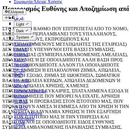
Συμφωνία Άδειας Χρήσης
Περιορισμός Ευθύνης και Αποζημίωση απ
Ελληνικά
Εσάς
عربي
Català
Light
Čeština
ΣΤΟ ΜΕΓΙΣΤΟ ΒΑΘΜΟ ΠΟΥ ΕΠΙΤΡΕΠΕΤΑΙ ΑΠΟ ΤΟ ΝΟΜΟ,
Dark
Dansk
ΕΜΕΙΣ (ΑΥΤΟ ΠΕΡΙΛΑΜΒΑΝΕΙ ΤΟΥΣ ΥΠΑΛΛΗΛΟΥΣ,
System
Deutsch
ΑΞΙΩΜΑΤΟΥΧΟΥΣ, ΕΚΠΡΟΣΩΠΟΥΣ ΚΑΙ
ΕΞΟΥΣΙΟΔΟΤΗΜΕΝΟΥΣ ΜΕΤΑΠΩΛΗΤΕΣ ΤΗΣ ΕΤΑΙΡΕΙΑΣ)
Ελληνικά
ΔΕΝ ΕΙΜΑΣΤΕ ΥΠΕΥΘΥΝΟΙ ΕΙΤΕ ΒΑΣΕΙ ΣΥΜΒΑΣΗΣ,
English
ΑΔΙΚΟΠΡΑΞΙΑΣ (ΣΥΜΠΕΡΙΛΑΜΒΑΝΟΜΕΝΗΣ ΑΜΕΛΕΙΑΣ),
Español
ΔΙΚΑΙΟΣΥΝΗΣ Ή ΣΕ ΟΠΟΙΑΔΗΠΟΤΕ ΑΛΛΗ ΒΑΣΗ ΠΡΟΣ
Suomi
ΕΣΑΣ Ή ΟΠΟΙΟΝΔΗΠΟΤΕ ΑΛΛΟΝ ΓΙΑ ΟΠΟΙΑΔΗΠΟΤΕ
Français
ΑΜΕΣΗ, ΕΜΜΕΣΗ Ή ΕΠΑΚΟΛΟΥΘΗ ΖΗΜΙΑ, ΑΠΩΛΕΙΑ,
עברית
ΚΟΣΤΟΣ Ή ΕΞΟΔΟ, ΖΗΜΙΑ ΣΕ ΙΔΙΟΚΤΗΣΙΑ, ΣΩΜΑΤΙΚΗ
हिन्दी
ΒΛΑΒΗ, ΑΠΩΛΕΙΑ ΚΕΡΔΩΝ, ΑΠΩΛΕΙΑ ΔΕΔΟΜΕΝΩΝ Ή
Hrvatski
ΕΣΟΔΩΝ, ΑΠΩΛΕΙΑ ΧΡΗΣΗΣ, ΧΑΜΕΝΕΣ
Magyar
ΕΠΙΧΕΙΡΗΜΑΤΙΚΕΣ ΕΥΚΑΙΡΙΕΣ, ΣΠΑΤΑΛΗΜΕΝΑ ΕΞΟΔΑ Ή
Bahasa Indonesia
ΕΞΟΙΚΟΝΟΜΗΣΕΙΣ ΠΟΥ ΜΠΟΡΕΙ ΝΑ ΕΙΧΑΤΕ, ΑΡΝΗΣΗ
Italiano
ΥΠΗΡΕΣΙΑΣ Ή ΠΡΟΣΒΑΣΗΣ ΣΤΟΝ ΙΣΤΟΤΟΠΟ ΜΑΣ, ΠΟΥ
日本語
ΠΡΟΚΥΠΤΟΥΝ ΑΜΕΣΑ Ή ΕΜΜΕΣΑ ΑΠΟ ΤΗ ΧΡΗΣΗ Ή ΤΗΝ
한국어
ΙΚΑΝΟΤΗΤΑ Ή ΑΔΥΝΑΜΙΑ ΧΡΗΣΗΣ Ή ΤΗΝ ΕΞΑΡΤΗΣΗ
Bahasa Melayu
ΑΠΟ ΤΟΝ ΙΣΤΟΤΟΠΟ ΜΑΣ Ή ΤΗΝ ΥΠΗΡΕΣΙΑ ΚΑΙ
Nederlands
ΒΑΣΙΖΟΜΕΝΟΙ ΣΕ ΟΠΟΙΟΔΗΠΟΤΕ ΕΙΔΟΣ ΕΥΘΥΝΗΣ
Norsk
ΣΥΜΠΕΡΙΛΑΜΒΑΝΟΜΕΝΗΣ ΠΑΡΑΒΙΑΣΗΣ ΣΥΜΒΑΣΗΣ,
Polski