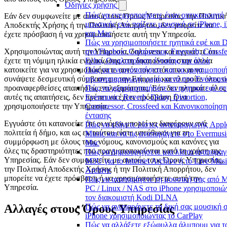
Οδηγίες χρήσης
Πώς να ενεργοποιήσετε έναν οπτικοποιητή
Εάν δεν συμφωνείτε με αυτούς τους Όρους Υπηρεσίας, την Πολιτικ
μουσικής ενώ παίζετε μουσική σε iPhone, 
Αποδεκτής Χρήσης ή την Πολιτική Απορρήτου, δεν μπορείτε να
και Mac
έχετε πρόσβαση ή να χρησιμοποιήσετε αυτή την Υπηρεσία.
Πώς να χρησιμοποιήσετε ηχητικά εφέ και 
Χρησιμοποιώντας αυτή την Υπηρεσία, δηλώνετε και εγγυάστε ότι
στο Flacbox: Compressor, Freeverb, Crossfe
έχετε τη νόμιμη ηλικία ενηλικίωσης στη δικαιοδοσία στην οποία
Echo, Ομαλοποίηση έντασης και άλλα
κατοικείτε για να χρησιμοποιήσετε αυτόν τον ιστότοπο και να
Πώς να ενεργοποιήσετε και να χρησιμοποι
συνάψετε δεσμευτική σύμβαση με την Εταιρεία και πληροίτε όλες τι
την αναπαραγωγή χωρίς κενά στο Evermusi
προαναφερθείσες απαιτήσεις επιλεξιμότητας. Εάν δεν πληροίτε όλες
Πώς να χρησιμοποιήσετε τα ηχητικά εφέ στ
αυτές τις απαιτήσεις, δεν πρέπει να έχετε πρόσβαση ή να
Evermusic: Reverb, Delay, Distortion,
χρησιμοποιήσετε την Υπηρεσία.
Compressor, Crossfeed και Κανονικοποίηση
έντασης
Εγγυάστε ότι κατανοείτε ότι οι νόμοι μπορεί να διαφέρουν ανά
Πώς να εξάγετε λίστες αναπαραγωγής Appl
πολιτεία ή δήμο, και ως εκ τούτου είστε υπεύθυνοι για τη
Music και να τις αναπαράγετε στο Evermusi
συμμόρφωση με όλους τους νόμους, κανονισμούς και κανόνες για
Mac
όλες τις δραστηριότητες που πραγματοποιούνται κατά τη χρήση της
Πώς να δημιουργήσετε μια λίστα αναπαρα
Υπηρεσίας. Εάν δεν συμφωνείτε με αυτούς τους Όρους Υπηρεσίας,
M3U για το Internet Archive ή το Live Mus
την Πολιτική Αποδεκτής Χρήσης ή την Πολιτική Απορρήτου, δεν
Archive
μπορείτε να έχετε πρόσβαση ή να χρησιμοποιήσετε αυτή την
Πώς να αναπαράγετε τη μουσική σας από M
Υπηρεσία.
PC / Linux / NAS στο iPhone χρησιμοποιώ
τον διακομιστή Kodi DLNA
Αλλαγές στους Όρους Υπηρεσίας
Πώς να αναπαράγετε τη δική σας μουσική 
iPhone χρησιμοποιώντας το CarPlay
Πώς να αλλάξετε εξώφυλλα άλμπουμ για τ