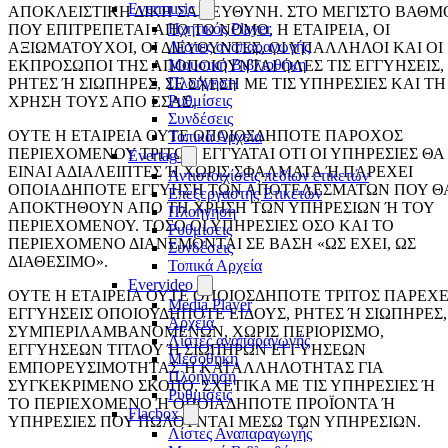
Evermusic
ΑΠΟΚΛΕΙΣΤΙΚΗ ΔΙΚΗ ΣΑΣ ΕΥΘΥΝΗ. ΣΤΟ ΜΕΓΙΣΤΟ ΒΑΘΜ
Ηχητικός Player
ΠΟΥ ΕΠΙΤΡΕΠΕΤΑΙ ΑΠΟ ΤΟ ΝΟΜΟ, Η ΕΤΑΙΡΕΙΑ, ΟΙ
Λίστες αναπαραγωγής
ΑΞΙΩΜΑΤΟΥΧΟΙ, ΟΙ ΔΙΕΥΘΥΝΤΕΣ, ΟΙ ΥΠΑΛΛΗΛΟΙ ΚΑΙ ΟΙ
Μουσική Βιβλιοθήκη
ΕΚΠΡΟΣΩΠΟΙ ΤΗΣ ΑΠΟΠΟΙΟΥΝΤΑΙ ΟΛΕΣ ΤΙΣ ΕΓΓΥΗΣΕΙΣ,
Πλοήγηση
ΡΗΤΕΣ Ή ΣΙΩΠΗΡΕΣ, ΣΕ ΣΧΕΣΗ ΜΕ ΤΙΣ ΥΠΗΡΕΣΙΕΣ ΚΑΙ ΤΗ
Ρυθμίσεις
ΧΡΗΣΗ ΤΟΥΣ ΑΠΟ ΕΣΑΣ.
Συνδέσεις
ΟΥΤΕ Η ΕΤΑΙΡΕΙΑ ΟΥΤΕ ΟΠΟΙΟΣΔΗΠΟΤΕ ΠΑΡΟΧΟΣ
Τοπικά Αρχεία
ΠΕΡΙΕΧΟΜΕΝΟΥ ΤΡΙΤΩΝ ΕΓΓΥΑΤΑΙ ΟΤΙ ΟΙ ΥΠΗΡΕΣΙΕΣ ΘΑ
Evertag
ΕΙΝΑΙ ΑΔΙΑΛΕΙΠΤΕΣ Ή ΧΩΡΙΣ ΣΦΑΛΜΑΤΑ Ή ΠΑΡΕΧΕΙ
Αντιστοιχίσεις πεδίων ετικετών
ΟΠΟΙΑΔΗΠΟΤΕ ΕΓΓΥΗΣΗ ΤΩΝ ΑΠΟΤΕΛΕΣΜΑΤΩΝ ΠΟΥ Θ
Επεξεργαστής Ετικετών
ΑΠΟΚΤΗΘΟΥΝ ΑΠΟ ΤΗ ΧΡΗΣΗ ΤΩΝ ΥΠΗΡΕΣΙΩΝ Ή ΤΟΥ
Πλοήγηση
ΠΕΡΙΕΧΟΜΕΝΟΥ. ΤΟΣΟ ΟΙ ΥΠΗΡΕΣΙΕΣ ΟΣΟ ΚΑΙ ΤΟ
Ρυθμίσεις
ΠΕΡΙΕΧΟΜΕΝΟ ΔΙΑΝΕΜΟΝΤΑΙ ΣΕ ΒΑΣΗ «ΩΣ ΕΧΕΙ, ΩΣ
Συνδέσεις
ΔΙΑΘΕΣΙΜΟ».
Τοπικά Αρχεία
Evervideo
ΟΥΤΕ Η ΕΤΑΙΡΕΙΑ ΟΥΤΕ ΟΠΟΙΟΣΔΗΠΟΤΕ ΤΡΙΤΟΣ ΠΑΡΕΧΕ
Media Player
ΕΓΓΥΗΣΕΙΣ ΟΠΟΙΟΥΔΗΠΟΤΕ ΕΙΔΟΥΣ, ΡΗΤΕΣ Ή ΣΙΩΠΗΡΕΣ,
Αρχεία
ΣΥΜΠΕΡΙΛΑΜΒΑΝΟΜΕΝΩΝ, ΧΩΡΙΣ ΠΕΡΙΟΡΙΣΜΟ,
Λίστες αναπαραγωγής
ΕΓΓΥΗΣΕΩΝ ΤΙΤΛΟΥ Ή ΣΙΩΠΗΡΩΝ ΕΓΓΥΗΣΕΩΝ
Μεσοθήκη
ΕΜΠΟΡΕΥΣΙΜΟΤΗΤΑΣ Ή ΚΑΤΑΛΛΗΛΟΤΗΤΑΣ ΓΙΑ
Πλοήγηση
ΣΥΓΚΕΚΡΙΜΕΝΟ ΣΚΟΠΟ, ΣΧΕΤΙΚΑ ΜΕ ΤΙΣ ΥΠΗΡΕΣΙΕΣ Ή
Ρυθμίσεις
ΤΟ ΠΕΡΙΕΧΟΜΕΝΟ Ή ΟΠΟΙΑΔΗΠΟΤΕ ΠΡΟΪΟΝΤΑ Ή
Flacbox
ΥΠΗΡΕΣΙΕΣ ΠΟΥ ΠΩΛΟΥΝΤΑΙ ΜΕΣΩ ΤΩΝ ΥΠΗΡΕΣΙΩΝ.
Λίστες Αναπαραγωγής