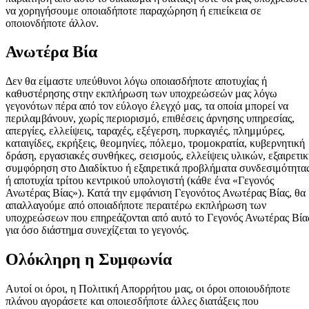
να χορηγήσουμε οποιαδήποτε παραχώρηση ή επιείκεια σε
οποιονδήποτε άλλον.
Ανωτέρα Βία
Δεν θα είμαστε υπεύθυνοι λόγω οποιασδήποτε αποτυχίας ή
καθυστέρησης στην εκπλήρωση των υποχρεώσεών μας λόγω
γεγονότων πέρα από τον εύλογο έλεγχό μας, τα οποία μπορεί να
περιλαμβάνουν, χωρίς περιορισμό, επιθέσεις άρνησης υπηρεσίας,
απεργίες, ελλείψεις, ταραχές, εξέγερση, πυρκαγιές, πλημμύρες,
καταιγίδες, εκρήξεις, θεομηνίες, πόλεμο, τρομοκρατία, κυβερνητική
δράση, εργασιακές συνθήκες, σεισμούς, ελλείψεις υλικών, εξαιρετι
συμφόρηση στο Διαδίκτυο ή εξαιρετικά προβλήματα συνδεσιμότητα
ή αποτυχία τρίτου κεντρικού υπολογιστή (κάθε ένα «Γεγονός
Ανωτέρας Βίας»). Κατά την εμφάνιση Γεγονότος Ανωτέρας Βίας, θα
απαλλαγούμε από οποιαδήποτε περαιτέρω εκπλήρωση των
υποχρεώσεων που επηρεάζονται από αυτό το Γεγονός Ανωτέρας Βία
για όσο διάστημα συνεχίζεται το γεγονός.
Ολόκληρη η Συμφωνία
Αυτοί οι όροι, η Πολιτική Απορρήτου μας, οι όροι οποιουδήποτε
πλάνου αγοράσετε και οποιεσδήποτε άλλες διατάξεις που