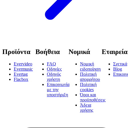
Προϊόντα
Βοήθεια
Νομικά
Εταιρεία
Evervideo
FAQ
Νομική
Σχετικά
Evermusic
Οδηγίες
ειδοποίηση
Blog
Evertag
Οδηγός
Πολιτική
Επικοιν
Flacbox
χρήστη
απορρήτου
Επικοινωνία
Πολιτική
με την
cookies
υποστήριξη
Όροι και
προϋποθέσεις
Άδεια
χρήσης