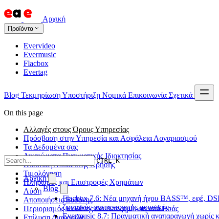
Αρχική
Προϊόντα
Evervideo
Evermusic
Flacbox
Evertag
Blog
Τεκμηρίωση
Υποστήριξη
Νομικά
Επικοινωνία
Σχετικά
On this page
Αλλαγές στους Όρους Υπηρεσίας
Πρόσβαση στην Υπηρεσία και Ασφάλεια Λογαριασμού
Τα Δεδομένα σας
Δικαιώματα Πνευματικής Ιδιοκτησίας
CTRL K
Πολιτική Αποδεκτής Χρήσης
Τιμολόγηση
Αρχική
Πληρωμές και Επιστροφές Χρημάτων
Blog
Λύση
Flacbox 7.6: Νέα μηχανή ήχου BASS™, εφέ, DSP
Αποποιήσεις Ευθύνης
ζωντανός οπτικοποιητής μουσικής
Περιορισμός Ευθύνης και Αποζημίωση από Εσάς
Evermusic 8.7: Πραγματική αναπαραγωγή χωρίς κ
Επίλυση Διαφορών