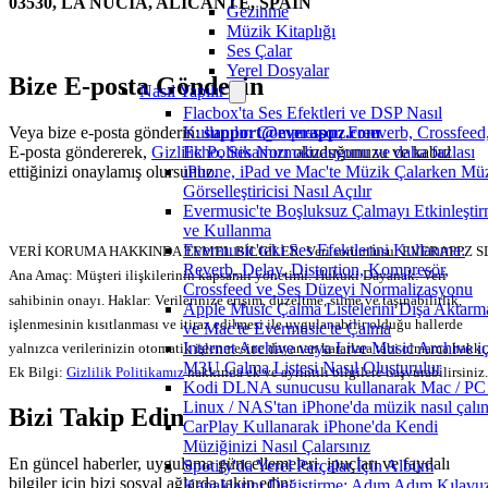
03530, LA NUCÍA, ALICANTE, SPAIN
Gezinme
Müzik Kitaplığı
Ses Çalar
Yerel Dosyalar
Bize E-posta Gönderin
Nasıl Yapılır
Flacbox'ta Ses Efektleri ve DSP Nasıl
Kullanılır: Compressor, Freeverb, Crossfeed
Veya bize e-posta gönderin:
support@everappz.com
Echo, Ses Normalizasyonu ve daha fazlası
E-posta göndererek,
Gizlilik Politikamızı
okuduğunuzu ve kabul
iPhone, iPad ve Mac'te Müzik Çalarken Mü
ettiğinizi onaylamış olursunuz.
Görselleştiricisi Nasıl Açılır
Evermusic'te Boşluksuz Çalmayı Etkinleşti
ve Kullanma
Evermusic'teki Ses Efektlerini Kullanma:
VERİ KORUMA HAKKINDA TEMEL BİLGİLER. Veri sorumlusu: EVERAPPZ S
Reverb, Delay, Distortion, Kompresör,
Ana Amaç: Müşteri ilişkilerinin kapsamlı yönetimi. Hukuki Dayanak: Veri
Crossfeed ve Ses Düzeyi Normalizasyonu
sahibinin onayı. Haklar: Verilerinize erişim, düzeltme, silme ve taşınabilirlik,
Apple Music Çalma Listelerini Dışa Aktarm
işlenmesinin kısıtlanması ve itiraz edilmesi ile uygulanabilir olduğu hallerde
ve Mac'te Evermusic'te Çalma
Internet Archive veya Live Music Archive iç
yalnızca verilerinizin otomatik işlenmesine dayanan kararlara tabi olmama hakkı
M3U Çalma Listesi Nasıl Oluşturulur
Ek Bilgi:
Gizlilik Politikamız
hakkında ek ve ayrıntılı bilgilere başvurabilirsiniz.
Kodi DLNA sunucusu kullanarak Mac / PC 
Linux / NAS'tan iPhone'da müzik nasıl çalın
Bizi Takip Edin
CarPlay Kullanarak iPhone'da Kendi
Müziğinizi Nasıl Çalarsınız
En güncel haberler, uygulama güncellemeleri, ipuçları ve faydalı
Spotify'da Yerel Parçalar İçin Albüm
bilgiler için bizi sosyal ağlarda takip edin:
Kapaklarını Değiştirme: Adım Adım Kılavu