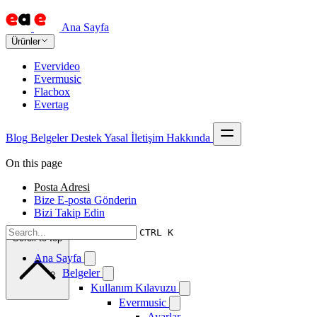
Ana Sayfa
Ürünler
Evervideo
Evermusic
Flacbox
Evertag
Blog
Belgeler
Destek
Yasal
İletişim
Hakkında
On this page
Posta Adresi
Bize E-posta Gönderin
Bizi Takip Edin
CTRL K
Scroll to top
Ana Sayfa
Belgeler
Kullanım Kılavuzu
Evermusic
Ayarlar