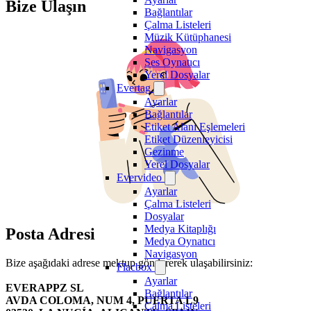
Bize Ulaşın
Bağlantılar
Çalma Listeleri
Müzik Kütüphanesi
Navigasyon
Ses Oynatıcı
Yerel Dosyalar
Evertag
Ayarlar
Bağlantılar
Etiket Alanı Eşlemeleri
Etiket Düzenleyicisi
Gezinme
Yerel Dosyalar
Evervideo
Ayarlar
Çalma Listeleri
Dosyalar
Medya Kitaplığı
Posta Adresi
Medya Oynatıcı
Navigasyon
Bize aşağıdaki adrese mektup göndererek ulaşabilirsiniz:
Flacbox
Ayarlar
EVERAPPZ SL
Bağlantılar
AVDA COLOMA, NUM 4, PUERTA L9
Çalma Listeleri