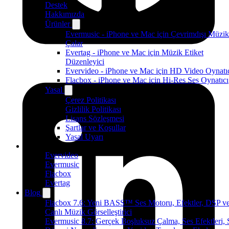
Destek
Hakkımızda
Ürünler
Evermusic - iPhone ve Mac için Çevrimdışı Müzik
Çalar
Evertag - iPhone ve Mac için Müzik Etiket
Düzenleyici
Evervideo - iPhone ve Mac için HD Video Oynatı
Flacbox - iPhone ve Mac için Hi-Res Ses Oynatıcı
Yasal
Çerez Politikası
Gizlilik Politikası
Lisans Sözleşmesi
Şartlar ve Koşullar
Yasal Uyarı
Ürünler
Evervideo
Evermusic
Flacbox
Evertag
Blog
Flacbox 7.6: Yeni BASS™ Ses Motoru, Efektler, DSP v
Canlı Müzik Görselleştirici
Evermusic 8.7: Gerçek Boşluksuz Çalma, Ses Efektleri, 