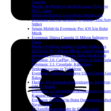
Aktarma
Flacbox ile iPhone ve Mac'te Kayıpsız FLAC ve
DSD Çalma
iPhone ve iPad için En İyi Bulut Müzik Çalar
Evermusic 6.8: Aliyun Drive, Synology, Yeni Ara
Stilleri
Setapp Mobile'da Evermusic Pro: iOS İçin Bulut
Müzik
Evermusic Dünya Çapında 11 Milyon İndirmeye
Ulaştı
Flacbox 1 Milyon İndirmeye Ulaştı: Hi-Res Ses
2025'te En İyi 5 iPhone Müzik Çalar Uygulaması
Evermusic Tanıtım Videosu: Bulut Müzik Çalar
Evermusic 3.6: CarPlay, VoiceOver ve Daha Fazla
Evermusic 3.1: Crossfade, Kütüphane
Senkronizasyonu ve Yedekleme
Evermusic 3 Milyon İndirmeye Ulaştı: Özellik Ge
Bakışı
Flacbox 1.6: Otomatik Senkronizasyon, Ekolayzır,
OPUS Desteği
Evermusic 2.3: Otomatik Senkronizasyon, Oynat
Konumu ve Etiketler
Evermusic ile iPhone'da Bulut Depolamadan Müz
Yayını Yapın
AVAssetResourceLoader ile iOS Ses Akışı