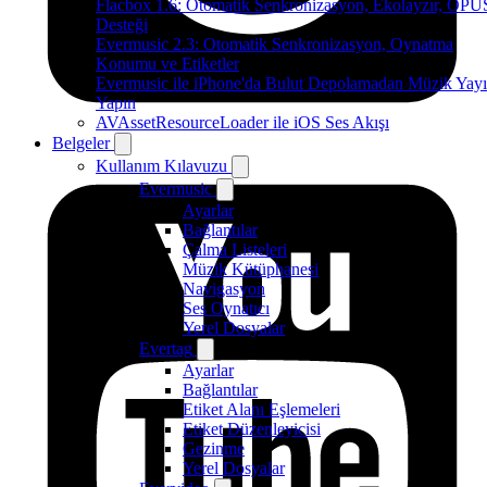
Flacbox 1.6: Otomatik Senkronizasyon, Ekolayzır, OPU
Desteği
Evermusic 2.3: Otomatik Senkronizasyon, Oynatma
Konumu ve Etiketler
Evermusic ile iPhone'da Bulut Depolamadan Müzik Yayı
Yapın
AVAssetResourceLoader ile iOS Ses Akışı
Belgeler
Kullanım Kılavuzu
Evermusic
Ayarlar
Bağlantılar
Çalma Listeleri
Müzik Kütüphanesi
Navigasyon
Ses Oynatıcı
Yerel Dosyalar
Evertag
Ayarlar
Bağlantılar
Etiket Alanı Eşlemeleri
Etiket Düzenleyicisi
Gezinme
Yerel Dosyalar