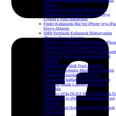
üzerindeki müzikleri dinlenir veya dosyalar
yönetilir
Dosyalarınızı Bulut Depolamaya Nasıl
Yüklersiniz ve Evermusic, Flacbox veya
Evertag'a Nasıl Bağlarsınız
Finder Kullanarak Mac'ten iPhone veya iPad
Dosya Aktarma
SMB Protokolü Kullanarak Bilgisayardan
iPhone'a Dosya Aktarma
WiFi-Drive Kullanarak Bilgisayardan iPhon
Kablosuz Dosya Aktarımı Nasıl Yapılır
Evermusic, Flacbox, Evertag'den Bluesoun
VAULT'un dahili depolama alanına nasıl
bağlanılır
YouTube'dan Müzik Nasıl İndirilir ve
iPhone'da Çevrimdışı Müzik Nasıl Dinlenir
Google hesabınızdan üçüncü taraf
uygulamanın bağlantısını nasıl kesersiniz
iPhone'da Müzik Çalarken Video Nasıl
Kaydedilir
Windows 10'da DLNA Medya Sunucusu Na
Etkinleştirilir ve iPhone'da Müziğinizi Nasıl
Dinlersiniz
WD My Cloud Home'dan iPhone'da Müzik
Nasıl Çalınır