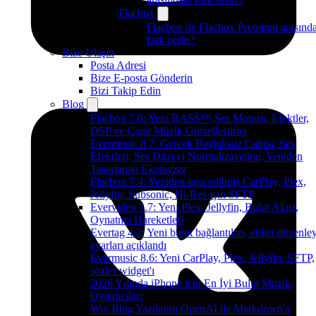
Flacbox
Flacbox ile Flacbox Premium arasınd
fark nedir?
Bize Ulaşın
Posta Adresi
Bize E-posta Gönderin
Bizi Takip Edin
Blog
Flacbox 7.6: Yeni BASS™ Ses Motoru, Efektler,
DSP ve Canlı Müzik Görselleştirici
Evermusic 8.7: Gerçek Boşluksuz Çalma, Ses
Efektleri, Ses Düzeyi Normalizasyonu, Yeniden
Tasarlanan Ekolayzer
Flacbox 7.4: Yeniden inşa edilmiş CarPlay, Plex,
Jellyfin, Subsonic, Hi-Res için SFTP
Evervideo 1.7: Yeni Plex, Jellyfin, Bulut Akışı,
Oynatma Hareketleri
Evertag 4.2: Yeni bulut bağlantıları, etiket düzenley
ayarları açıklandı
Evermusic 8.6: Yeni CarPlay, Plex, Jellyfin, SFTP,
sözler widget'ı
2026 Yılında iPhone için En İyi Bulut Müzik
Oynatıcıları
Wix Blog Yazılarını OpenAI ile Markdown'a