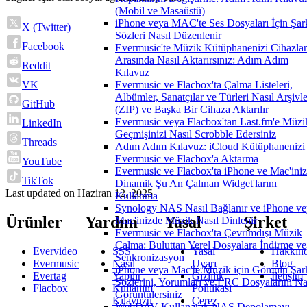
(Mobil ve Masaüstü)
iPhone veya MAC'te Ses Dosyaları İçin Şar
X (Twitter)
Sözleri Nasıl Düzenlenir
Facebook
Evermusic'te Müzik Kütüphanenizi Cihazlar
Arasında Nasıl Aktarırsınız: Adım Adım
Reddit
Kılavuz
Evermusic ve Flacbox'ta Çalma Listeleri,
VK
Albümler, Sanatçılar ve Türleri Nasıl Arşivle
GitHub
(ZIP) ve Başka Bir Cihaza Aktarılır
Evermusic veya Flacbox'tan Last.fm'e Müzi
LinkedIn
Geçmişinizi Nasıl Scrobble Edersiniz
Threads
Adım Adım Kılavuz: iCloud Kütüphanenizi
Evermusic ve Flacbox'a Aktarma
YouTube
Evermusic ve Flacbox'ta iPhone ve Mac'ini
TikTok
Dinamik Şu An Çalınan Widget'larını
Last updated on
Haziran 12, 2025
Kullanma
Synology NAS Nasıl Bağlanır ve iPhone ve
Ürünler
Yardım
Yasal
Şirket
Mac'inizde Müzik Nasıl Dinlenir
Evermusic ve Flacbox'ta Çevrimdışı Müzik
Çalma: Buluttan Yerel Dosyalara İndirme ve
Evervideo
SSS
Yasal
Hakkın
Senkronizasyon
Evermusic
Nasıl
Uyarı
Blog
iPhone veya Mac'te Müzik için Gömülü Şar
Evertag
Yapılır
Gizlilik
İletişim
Sözlerini, Yorumları ve LRC Dosyalarını Na
Flacbox
Kullanım
Politikası
Görüntülersiniz
Kılavuzu
Çerez
WebDAV Kullanarak NAS Depolamayı