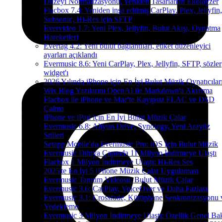
Düzeyi Normalizasyonu, Yeniden Tasarlanan Ekolayzer
Flacbox 7.4: Yeniden inşa edilmiş CarPlay, Plex, Jellyfin,
Subsonic, Hi-Res için SFTP
Evervideo 1.7: Yeni Plex, Jellyfin, Bulut Akışı, Oynatma
Hareketleri
Evertag 4.2: Yeni bulut bağlantıları, etiket düzenleyici
ayarları açıklandı
Evermusic 8.6: Yeni CarPlay, Plex, Jellyfin, SFTP, sözler
widget'ı
2026 Yılında iPhone için En İyi Bulut Müzik Oynatıcılar
Wix Blog Yazılarını OpenAI ile Markdown'a Aktarma
Flacbox ile iPhone ve Mac'te Kayıpsız FLAC ve DSD
Çalma
iPhone ve iPad için En İyi Bulut Müzik Çalar
Evermusic 6.8: Aliyun Drive, Synology, Yeni Arayüz
Stilleri
Setapp Mobile'da Evermusic Pro: iOS İçin Bulut Müzik
Evermusic Dünya Çapında 11 Milyon İndirmeye Ulaştı
Flacbox 1 Milyon İndirmeye Ulaştı: Hi-Res Ses
2025'te En İyi 5 iPhone Müzik Çalar Uygulaması
Evermusic Tanıtım Videosu: Bulut Müzik Çalar
Evermusic 3.6: CarPlay, VoiceOver ve Daha Fazlası
Evermusic 3.1: Crossfade, Kütüphane Senkronizasyonu 
Yedekleme
Evermusic 3 Milyon İndirmeye Ulaştı: Özellik Genel Bak