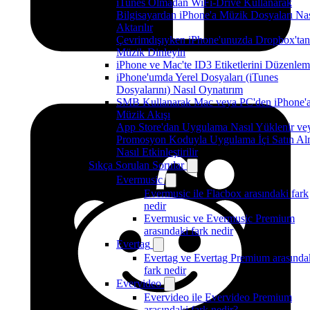
iTunes Olmadan WiFi-Drive Kullanarak
Bilgisayardan iPhone'a Müzik Dosyaları Nas
Aktarılır
Çevrimdışıyken iPhone'unuzda Dropbox'tan
Müzik Dinleyin
iPhone ve Mac'te ID3 Etiketlerini Düzenle
iPhone'umda Yerel Dosyaları (iTunes
Dosyalarını) Nasıl Oynatırım
SMB Kullanarak Mac veya PC'den iPhone'
Müzik Akışı
App Store'dan Uygulama Nasıl Yüklenir ve
Promosyon Koduyla Uygulama İçi Satın A
Nasıl Etkinleştirilir
Sıkça Sorulan Sorular
Evermusic
Evermusic ile Flacbox arasındaki fark
nedir
Evermusic ve Evermusic Premium
arasındaki fark nedir
Evertag
Evertag ve Evertag Premium arasında
fark nedir
Evervideo
Evervideo ile Evervideo Premium
arasındaki fark nedir?