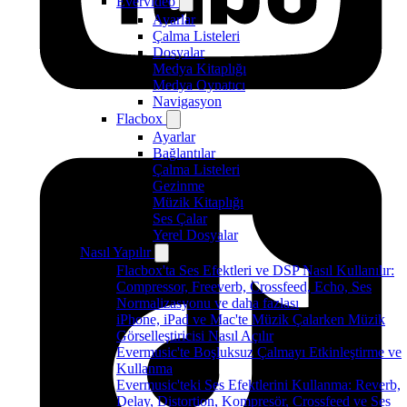
Evervideo
Ayarlar
Çalma Listeleri
Dosyalar
Medya Kitaplığı
Medya Oynatıcı
Navigasyon
Flacbox
Ayarlar
Bağlantılar
Çalma Listeleri
Gezinme
Müzik Kitaplığı
Ses Çalar
Yerel Dosyalar
Nasıl Yapılır
Flacbox'ta Ses Efektleri ve DSP Nasıl Kullanılır:
Compressor, Freeverb, Crossfeed, Echo, Ses
Normalizasyonu ve daha fazlası
iPhone, iPad ve Mac'te Müzik Çalarken Müzik
Görselleştiricisi Nasıl Açılır
Evermusic'te Boşluksuz Çalmayı Etkinleştirme ve
Kullanma
Evermusic'teki Ses Efektlerini Kullanma: Reverb,
Delay, Distortion, Kompresör, Crossfeed ve Ses