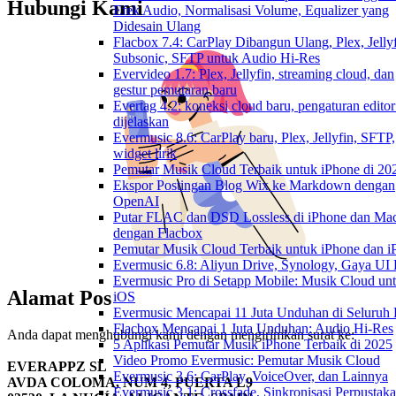
Hubungi Kami
Efek Audio, Normalisasi Volume, Equalizer yang
Didesain Ulang
Flacbox 7.4: CarPlay Dibangun Ulang, Plex, Jellyf
Subsonic, SFTP untuk Audio Hi-Res
Evervideo 1.7: Plex, Jellyfin, streaming cloud, dan
gestur pemutaran baru
Evertag 4.2: koneksi cloud baru, pengaturan editor
dijelaskan
Evermusic 8.6: CarPlay baru, Plex, Jellyfin, SFTP,
widget lirik
Pemutar Musik Cloud Terbaik untuk iPhone di 20
Ekspor Postingan Blog Wix ke Markdown dengan
OpenAI
Putar FLAC dan DSD Lossless di iPhone dan Ma
dengan Flacbox
Pemutar Musik Cloud Terbaik untuk iPhone dan i
Evermusic 6.8: Aliyun Drive, Synology, Gaya UI
Evermusic Pro di Setapp Mobile: Musik Cloud un
Alamat Pos
iOS
Evermusic Mencapai 11 Juta Unduhan di Seluruh
Flacbox Mencapai 1 Juta Unduhan: Audio Hi-Res
Anda dapat menghubungi kami dengan mengirimkan surat ke:
5 Aplikasi Pemutar Musik iPhone Terbaik di 2025
Video Promo Evermusic: Pemutar Musik Cloud
EVERAPPZ SL
Evermusic 3.6: CarPlay, VoiceOver, dan Lainnya
AVDA COLOMA, NUM 4, PUERTA L9
Evermusic 3.1: Crossfade, Sinkronisasi Perpustak