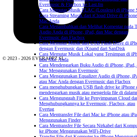
Evermusic & Flacbox ke Last.fm
Cara Memutar Musik FLAC (Lossless) di iPhone 
Cara Streaming Musik dari iCloud Drive di iPhone
Mac Anda
Cara Menambahkan dan Melihat Komentar pada T
Audio Anda di iPhone, iPad, dan Mac dengan
Evermusic dan Flacbox
Cara Memutar Musik dari USB Flash Drive di iP
dengan Evermusic dan iXpand dari SanDisk
Cara Memutar Musik Lokal yang Tersimpan di iP
© 2023 - 2026 EVERAPPZ SL
atau Mac Anda
Cara Mendengarkan Buku Audio di iPhone, iPad,
Mac Menggunakan Evermusic
Cara Menggunakan Equalizer Audio di iPhone, iP
atau Mac Anda dengan Evermusic dan Flacbox
Cara menghubungkan USB flash drive ke iPhone 
mendengarkan musik atau mengelola file di dalam
Cara Mengunggah File ke Penyimpanan Cloud da
Menghubungkannya ke Evermusic, Flacbox, atau
Evertag
Cara Mentransfer File dari Mac ke iPhone atau iP
Menggunakan Finder
Cara Mentransfer File Secara Nirkabel dari Kompu
ke iPhone Menggunakan WiFi-Drive
Transfer File dari Komputer ke iPhone Mengguna