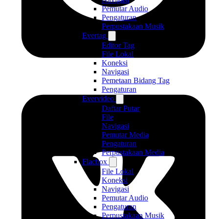
Pemutar Audio
Pengaturan
Perpustakaan Musik
Evertag
Editor Tag
File Lokal
Koneksi
Navigasi
Pemetaan Bidang Tag
Pengaturan
Evervideo
Daftar Putar
File
Navigasi
Pemutar Media
Pengaturan
Perpustakaan Media
Flacbox
File Lokal
Koneksi
Navigasi
Pemutar Audio
Pengaturan
Perpustakaan Musik