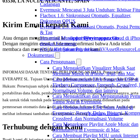
03530, LA NUCÍA, ALICANTE, SPAIN
Cadangan
Evermusic Mencapai 3 Juta Unduhan: Ikhtisar Fitu
Flacbox 1.6: Sinkronisasi Otomatis, Equalizer,
Dukungan OPUS
Kirim Email kepada Kami
Evermusic 2.3: Sinkronisasi Otomatis, Posisi Pem
& Tag
Streaming Musik dari Penyimpanan Cloud di iPho
Atau dengan mengirim email ke:
support@everappz.com
dengan Evermusic
Dengan mengirim email, Anda mengonfirmasi bahwa Anda telah
iOS Audio Streaming dengan AVAssetResourceLo
membaca dan menyetujui
Kebijakan Privasi
kami.
Dokumentasi
Cara Penggunaan
Cara Mengaktifkan Visualizer Musik Saat
INFORMASI DASAR TENTANG PERLINDUNGAN DATA. Pengendali:
Memutar Musik di iPhone, iPad, dan Mac
Cara Menggunakan Efek Suara dan DSP di
EVERAPPZ SL. Tujuan Utama: Pengelolaan menyeluruh hubungan klien. Dasar
Flacbox: Compressor, Freeverb, Crossfeed,
Hukum: Persetujuan subjek data. Hak: Akses, perbaikan, penghapusan, dan
Normalisasi Volume, dan lainnya
portabilitas data Anda, pembatasan dan keberatan terhadap pemrosesannya, serta
Cara Mengaktifkan dan Menggunakan Pemu
hak untuk tidak tunduk pada keputusan yang semata-mata didasarkan pada
Tanpa Jeda di Evermusic
pemrosesan otomatis data Anda, jika berlaku. Informasi Tambahan: Anda dapat
Cara Menggunakan Efek Suara Audio di
Evermusic: Reverb, Delay, Distorsi, Kompre
melihat informasi tambahan dan terperinci tentang
Kebijakan Privasi
kami.
Crossfeed, dan Normalisasi Volume
Cara Mengekspor Playlist Apple Music dan
Terhubung dengan Kami
Memutarnya di Evermusic di Mac
Cara Membuat Playlist M3U untuk Internet
Ikuti kami di jejaring sosial untuk mendapatkan berita terbaru,