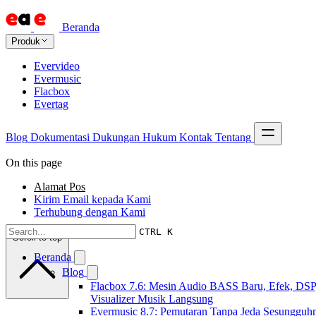
Beranda
Produk
Evervideo
Evermusic
Flacbox
Evertag
Blog
Dokumentasi
Dukungan
Hukum
Kontak
Tentang
On this page
Alamat Pos
Kirim Email kepada Kami
Terhubung dengan Kami
CTRL K
Scroll to top
Beranda
Blog
Flacbox 7.6: Mesin Audio BASS Baru, Efek, DSP
Visualizer Musik Langsung
Evermusic 8.7: Pemutaran Tanpa Jeda Sesungguh