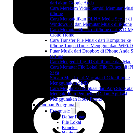
dari akun Google Anda
Cara Merekam Video Sambil Memutar Musi
iPhone
Cara Mengaktifkan DLNA Media Server di
Windows 10 dan Memutar Musik di iPhone
Cara Memutar Musik di iPhone dari WD M
Cloud Home
Cara Transfer File Musik dari Komputer ke
iPhone Tanpa iTunes Menggunakan WiFi-D
Putar Musik dari Dropbox di iPhone Anda S
Offline
Cara Mengedit Tag ID3 di iPhone dan Mac
Cara Memutar File Lokal (File iTunes) di i
Saya
Stream Musik dari Mac atau PC ke iPhone
Menggunakan SMB
Cara Menginstal Aplikasi dari App Store ata
Mengaktifkan Pembelian Dalam Aplikasi
Menggunakan Kode Promo
Panduan Pengguna
Evermusic
Daftar Putar
File Lokal
Koneksi
Navigasi