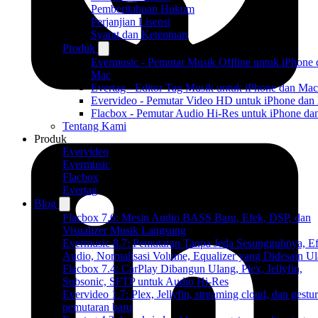
Pemberitahuan Hukum
Perjanjian Lisensi
Syarat dan Ketentuan
Produk
Evermusic - Pemutar Musik Offline untuk iPhone 
Mac
Evertag - Editor Tag Musik untuk iPhone dan Mac
Evervideo - Pemutar Video HD untuk iPhone dan
Flacbox - Pemutar Audio Hi-Res untuk iPhone d
Tentang Kami
Produk
Evervideo
Evermusic
Flacbox
Evertag
Blog
Flacbox 7.6: Mesin Audio BASS Baru, Efek, DSP, dan
Visualizer Musik Langsung
Evermusic 8.7: Pemutaran Tanpa Jeda Sesungguhnya, E
Audio, Normalisasi Volume, Equalizer yang Didesain U
Flacbox 7.4: CarPlay Dibangun Ulang, Plex, Jellyfin,
Subsonic, SFTP untuk Audio Hi-Res
Evervideo 1.7: Plex, Jellyfin, streaming cloud, dan gestur
pemutaran baru