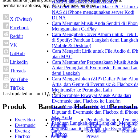
Archive atau Live Music Archive
pembaruan aplikasi, tips, dan informasi berguna:
Cara memutar musik dari Mac / PC / Linux 
NAS di iPhone menggunakan server Kodi
DLNA
X (Twitter)
Cara Memutar Musik Anda Sendiri di iPhon
Facebook
Menggunakan CarPlay
Cara Mengubah Cover Album untuk Trek L
Reddit
di Spotify: Panduan Langkah demi Langkah
VK
(Mobile & Desktop)
Cara Mengedit Lirik untuk File Audio di iP
GitHub
atau MAC
Cara Mentransfer Perpustakaan Musik Anda
LinkedIn
Antar Perangkat di Evermusic: Panduan La
Threads
demi Langkah
Cara Mengarsipkan (ZIP) Daftar Putar, Alb
YouTube
Artis, dan Genre di Evermusic & Flacbox d
TikTok
Mentransfer ke Perangkat Lain
Last updated on
Juni 12, 2025
Cara Scrobble Riwayat Musik Anda dari
Evermusic atau Flacbox ke Last.fm
Produk
Bantuan
Hukum
Perusah
Cara Menggunakan Widget Dinamis Sedan
Diputar di Evermusic dan Flacbox di iPhon
Mac Anda
Evervideo
FAQ
Pemberitahuan
Tentang
Panduan Langkah demi Langkah: Mengimp
Evermusic
Panduan
Hukum
Blog
Perpustakaan iCloud Anda ke Evermusic da
Evertag
Cara
Kebijakan
Kontak
Flacbox
Flacbox
Panduan
Privasi