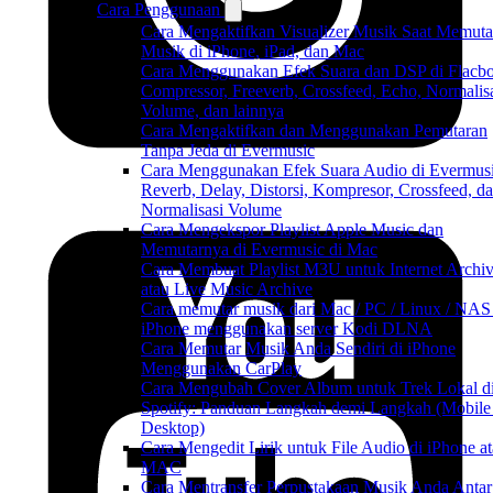
Cara Penggunaan
Cara Mengaktifkan Visualizer Musik Saat Memuta
Musik di iPhone, iPad, dan Mac
Cara Menggunakan Efek Suara dan DSP di Flacbo
Compressor, Freeverb, Crossfeed, Echo, Normalis
Volume, dan lainnya
Cara Mengaktifkan dan Menggunakan Pemutaran
Tanpa Jeda di Evermusic
Cara Menggunakan Efek Suara Audio di Evermusi
Reverb, Delay, Distorsi, Kompresor, Crossfeed, d
Normalisasi Volume
Cara Mengekspor Playlist Apple Music dan
Memutarnya di Evermusic di Mac
Cara Membuat Playlist M3U untuk Internet Archi
atau Live Music Archive
Cara memutar musik dari Mac / PC / Linux / NAS
iPhone menggunakan server Kodi DLNA
Cara Memutar Musik Anda Sendiri di iPhone
Menggunakan CarPlay
Cara Mengubah Cover Album untuk Trek Lokal d
Spotify: Panduan Langkah demi Langkah (Mobile
Desktop)
Cara Mengedit Lirik untuk File Audio di iPhone a
MAC
Cara Mentransfer Perpustakaan Musik Anda Antar