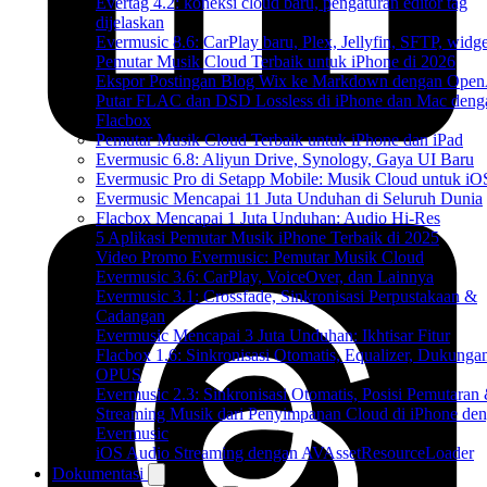
Evertag 4.2: koneksi cloud baru, pengaturan editor tag
dijelaskan
Evermusic 8.6: CarPlay baru, Plex, Jellyfin, SFTP, widget
Pemutar Musik Cloud Terbaik untuk iPhone di 2026
Ekspor Postingan Blog Wix ke Markdown dengan Ope
Putar FLAC dan DSD Lossless di iPhone dan Mac deng
Flacbox
Pemutar Musik Cloud Terbaik untuk iPhone dan iPad
Evermusic 6.8: Aliyun Drive, Synology, Gaya UI Baru
Evermusic Pro di Setapp Mobile: Musik Cloud untuk iO
Evermusic Mencapai 11 Juta Unduhan di Seluruh Dunia
Flacbox Mencapai 1 Juta Unduhan: Audio Hi-Res
5 Aplikasi Pemutar Musik iPhone Terbaik di 2025
Video Promo Evermusic: Pemutar Musik Cloud
Evermusic 3.6: CarPlay, VoiceOver, dan Lainnya
Evermusic 3.1: Crossfade, Sinkronisasi Perpustakaan &
Cadangan
Evermusic Mencapai 3 Juta Unduhan: Ikhtisar Fitur
Flacbox 1.6: Sinkronisasi Otomatis, Equalizer, Dukunga
OPUS
Evermusic 2.3: Sinkronisasi Otomatis, Posisi Pemutaran
Streaming Musik dari Penyimpanan Cloud di iPhone de
Evermusic
iOS Audio Streaming dengan AVAssetResourceLoader
Dokumentasi