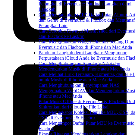
Perangkat di Evermusic: Panduan Langkah demi
Langkah
Cara Mengarsipkan (ZIP) Daftar Putar, Album, Art
dan Genre di Evermusic & Flacbox dan Mentransf
Perangkat Lain
Cara Scrobble Riwayat Musik Anda dari Evermus
atau Flacbox ke Last.fm
Cara Menggunakan Widget Dinamis Sedang Diput
Evermusic dan Flacbox di iPhone dan Mac Anda
Panduan Langkah demi Langkah: Mengimpor
Perpustakaan iCloud Anda ke Evermusic dan Fla
Cara Menghubungkan Synology NAS dan
Mendengarkan Musik di iPhone atau Mac Anda
Cara Melihat Lirik Tertanam, Komentar, dan File
untuk Musik di iPhone atau Mac Anda
Cara Menghubungkan Penyimpanan NAS
Menggunakan WebDAV dan Mendengarkan Musi
iPhone atau Mac Anda
Putar Musik Offline di Evermusic & Flacbox: Un
Sinkronkan dari Cloud ke File Lokal
Cara Mengekspor Koleksi Lagu ke M3U, CSV, d
TXT di Evermusic & Flacbox
Cara Mengimpor Daftar Putar M3U ke Evermusic
Flacbox
Ekspor Riwayat Mendengarkan Lengkap dari