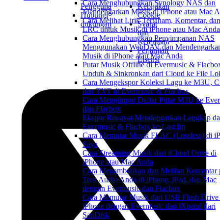
Cara Menghubungkan Synology NAS dan
Pengguna
Kebijakan
Mendengarkan Musik di iPhone atau Mac 
Hubungi
Cookie
Cara Melihat Lirik Tertanam, Komentar, dan
dukungan
Syarat
LRC untuk Musik di iPhone atau Mac Anda
dan
Cara Menghubungkan Penyimpanan NAS
Ketentuan
Menggunakan WebDAV dan Mendengarka
Perjanjian
Musik di iPhone atau Mac Anda
Lisensi
Putar Musik Offline di Evermusic & Flacbo
Unduh & Sinkronkan dari Cloud ke File Lo
Cara Mengekspor Koleksi Lagu ke M3U, C
dan TXT di Evermusic & Flacbox
Cara Mengimpor Daftar Putar M3U ke Eve
dan Flacbox
Ekspor Riwayat Mendengarkan Lengkap da
Evermusic & Flacbox ke Last.fm
Cara Memutar Musik FLAC (Lossless) di i
Saya
Cara Streaming Musik dari iCloud Drive di
iPhone atau Mac Anda
Cara Menambahkan dan Melihat Komentar 
Trek Audio Anda di iPhone, iPad, dan Mac
dengan Evermusic dan Flacbox
Cara Memutar Musik dari USB Flash Drive 
iPhone dengan Evermusic dan iXpand dari
SanDisk