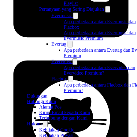
Playlist
Pertanyaan yang Sering Diajukan
Evermusic
Apa perbedaan antara Evermusic dan
Flacbox
Apa perbedaan antara Evermusic dan
Evermusic Premium
Evertag
Apa perbedaan antara Evertag dan Ev
Premium
Evervideo
Apa perbedaan antara Evervideo dan
Evervideo Premium?
Flacbox
Apa perbedaan antara Flacbox dan F
Premium?
Dukungan
Hubungi Kami
Alamat Pos
Kirim Email kepada Kami
Terhubung dengan Kami
Hukum
Kebijakan Cookie
Kebijakan Privasi