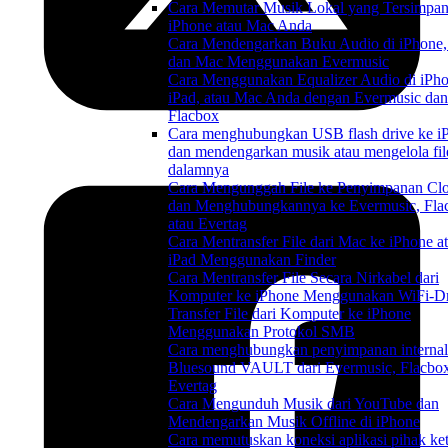
Cara Memutar Musik Lokal yang Tersimpan
iPhone atau Mac Anda
Cara Mendengarkan Buku Audio di iPhone, 
dan Mac Menggunakan Evermusic
Cara Menggunakan Equalizer Audio di iPho
iPad, atau Mac Anda dengan Evermusic dan
Flacbox
Cara menghubungkan USB flash drive ke i
dan mendengarkan musik atau mengelola fil
dalamnya
Cara Mengunggah File ke Penyimpanan Cl
dan Menghubungkannya ke Evermusic, Fla
atau Evertag
Cara Mentransfer File dari Mac ke iPhone a
iPad Menggunakan Finder
Cara Mentransfer File Secara Nirkabel dari
Komputer ke iPhone Menggunakan WiFi-Dr
Transfer File dari Komputer ke iPhone
Menggunakan Protokol SMB
Cara menghubungkan penyimpanan internal
Bluesound VAULT dari Evermusic, Flacbox
Evertag
Cara Mengunduh Musik dari YouTube dan
Mendengarkan Musik Offline di iPhone
Cara memutuskan koneksi aplikasi pihak ket