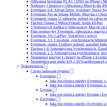
Odtwarzaj bezstratne FLAC i DSD na iPhone i M
Najlepszy Chmurowy Odtwarzacz Muzyki dla iPho
Evermusic 6.8: Aliyun Drive, Synology, Nowe Sty
Evermusic Pro na Setapp Mobile: Muzyka z Chmu
Evermusic osiąga 11 milionów pobrań na całym św
Flacbox Osiąga 1 Milion Pobrań: Audio Hi-Res
5 Najlepszych Aplikacji Odtwarzaczy Muzyki na
Film promocyjny Evermusic: odtwarzacz muzyki 
Evermusic 3.6: CarPlay, VoiceOver i więcej
Evermusic 3.1: Crossfade, synchronizacja bibliote
Evermusic osiąga 3 miliony pobrań: przegląd funkc
Flacbox 1.6: Automatyczna Synchronizacja, Equa
Evermusic 2.3: Automatyczna synchronizacja, pozy
Strumieniuj muzykę z chmury na iPhone z Evermu
Strumieniowanie audio iOS z AVAssetResourceLo
Dokumentacja
Często zadawane pytania
Evermusic
Jaka jest różnica między Evermusic a
Jaka jest różnica między Evermusic 
Evertag
Jaka jest różnica między Evertag i E
Evervideo
Jaka jest różnica między Evervideo 