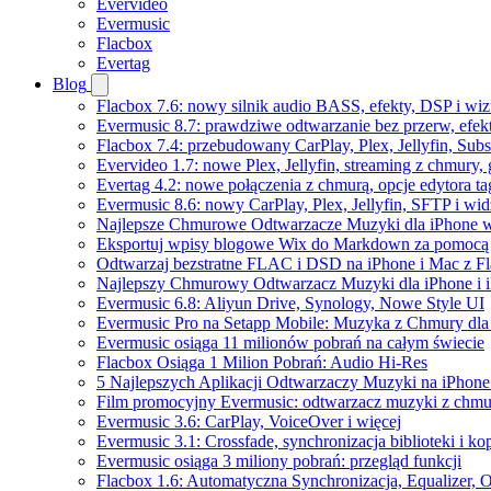
Evervideo
Evermusic
Flacbox
Evertag
Blog
Flacbox 7.6: nowy silnik audio BASS, efekty, DSP i wi
Evermusic 8.7: prawdziwe odtwarzanie bez przerw, efekt
Flacbox 7.4: przebudowany CarPlay, Plex, Jellyfin, Sub
Evervideo 1.7: nowe Plex, Jellyfin, streaming z chmury,
Evertag 4.2: nowe połączenia z chmurą, opcje edytora 
Evermusic 8.6: nowy CarPlay, Plex, Jellyfin, SFTP i wid
Najlepsze Chmurowe Odtwarzacze Muzyki dla iPhone 
Eksportuj wpisy blogowe Wix do Markdown za pomoc
Odtwarzaj bezstratne FLAC i DSD na iPhone i Mac z F
Najlepszy Chmurowy Odtwarzacz Muzyki dla iPhone i 
Evermusic 6.8: Aliyun Drive, Synology, Nowe Style UI
Evermusic Pro na Setapp Mobile: Muzyka z Chmury dla
Evermusic osiąga 11 milionów pobrań na całym świecie
Flacbox Osiąga 1 Milion Pobrań: Audio Hi-Res
5 Najlepszych Aplikacji Odtwarzaczy Muzyki na iPhon
Film promocyjny Evermusic: odtwarzacz muzyki z chmu
Evermusic 3.6: CarPlay, VoiceOver i więcej
Evermusic 3.1: Crossfade, synchronizacja biblioteki i k
Evermusic osiąga 3 miliony pobrań: przegląd funkcji
Flacbox 1.6: Automatyczna Synchronizacja, Equalizer,