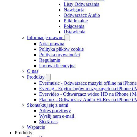
Listy Odtwarzania
Nawigacja
Odtwarzacz Audio
Pliki lokalne
Połączenia
Ustawienia
Informacje prawne
Nota prawna
Polityka plików cookie
Polityka prywatności
Regulamin
Umowa licencyjna
O nas
Produkty
Evermusic - Odtwarzacz muzyki offline na iPhone
Evertag - Edytor tagów muzycznych na iPhone i 
Evervideo - Odtwarzacz wideo HD na iPhone i M
Flacbox - Odtwarzacz Audio Hi-Res na iPhone i 
Skontaktuj się z nami
Adres pocztowy
Wyślij nam e-mail
Śledź nas
Wsparcie
Produkty