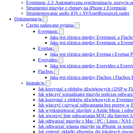
Evermusic 2.3: Automatyczna synchronizacja, pozycja od
Strumieniuj muzykę z chmury na iPhone z Evermusic
Strumieniowanie audio iOS z AVAssetResourceLoader
Dokumentacja
Często zadawane pytania
Evermusic
Jaka jest różnica między Evermusic a Flacb
Jaka jest różnica między Evermusic a Ever
Evertag
Jaka jest różnica między Evertag i Evertag
Evervideo
Jaka jest różnica między Evervideo a Ever
Flacbox
Jaka jest różnica między Flacbox i Flacbox
Instrukcje
Jak korzystać z efektów dźwiękowych i DSP w Fla
Jak włączyć wizualizator muzyki podczas odtwarz
Jak korzystać z efektów dźwiękowych w Evermusic:
Jak włączyć i używać odtwarzania bez przerw w 
Jak wyeksportować playlisty z Apple Music i odt
Jak stworzyć listę odtwarzania M3U dla Internet 
Jak odtwarzać muzykę z Mac / PC / Linux / NAS
Jak odtwarzać własną muzykę na iPhonie za pom
Jak zmienić okładki albumów dla lokalnych utworó