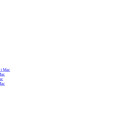
 i Mac
Mac
ac
Mac