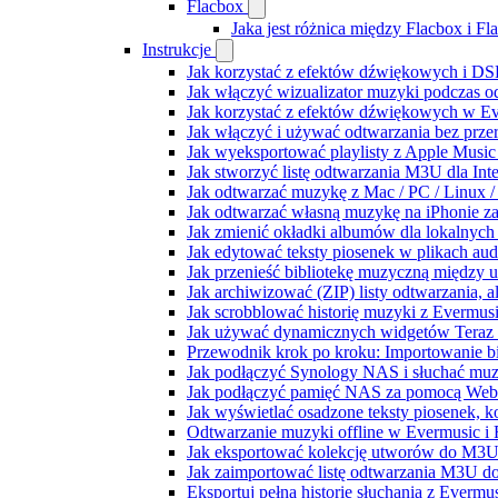
Flacbox
Jaka jest różnica między Flacbox i F
Instrukcje
Jak korzystać z efektów dźwiękowych i DSP
Jak włączyć wizualizator muzyki podczas o
Jak korzystać z efektów dźwiękowych w Ever
Jak włączyć i używać odtwarzania bez prz
Jak wyeksportować playlisty z Apple Music
Jak stworzyć listę odtwarzania M3U dla Int
Jak odtwarzać muzykę z Mac / PC / Linux
Jak odtwarzać własną muzykę na iPhonie z
Jak zmienić okładki albumów dla lokalnych 
Jak edytować teksty piosenek w plikach a
Jak przenieść bibliotekę muzyczną między 
Jak archiwizować (ZIP) listy odtwarzania, 
Jak scrobblować historię muzyki z Evermusi
Jak używać dynamicznych widgetów Teraz 
Przewodnik krok po kroku: Importowanie bi
Jak podłączyć Synology NAS i słuchać muz
Jak podłączyć pamięć NAS za pomocą WebD
Jak wyświetlać osadzone teksty piosenek, k
Odtwarzanie muzyki offline w Evermusic i F
Jak eksportować kolekcję utworów do M3U
Jak zaimportować listę odtwarzania M3U do
Eksportuj pełną historię słuchania z Evermu