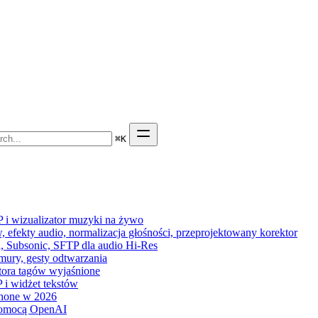
⌘
K
P i wizualizator muzyki na żywo
 efekty audio, normalizacja głośności, przeprojektowany korektor
n, Subsonic, SFTP dla audio Hi-Res
hmury, gesty odtwarzania
ytora tagów wyjaśnione
 i widżet tekstów
hone w 2026
pomocą OpenAI