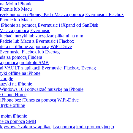
 na Moim iPhonie
iPhonie lub Macu
ieżek audio na iPhone, iPad i Mac za pomocą Evermusic i Flacbox
iPhonie lub Macu
 iPhonie za pomocą Evermusic i iXpand od SanDisk
i Mac za pomocą Evermusic
łuchać muzyki lub zarządzać plikami na nim
iPadzie lub Macu z Evermusic i Flacbox
utera na iPhone za pomocą WiFi-Drive
z Evermusic, Flacbox lub Evertag
Pada za pomocą Findera
 za pomocą protokołu SMB
d VAULT z aplikacji Evermusic, Flacbox, Evertag
yki offline na iPhone
 Google
uzyki na iPhonie
Windows 10 i odtwarzać muzykę na iPhonie
My Cloud Home
a iPhone bez iTunes za pomocą WiFi-Drive
rybie offline
na moim iPhonie
one za pomocą SMB
b aktywować zakup w aplikacji za pomocą kodu promocyjnego