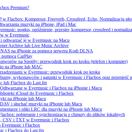
lacbox Premium?
 w Flacbox: Kompresor, Freeverb, Crossfeed, Echo, Normalizacja głoś
dtwarzania muzyki na iPhone, iPad i Mac
music: pogłos, opóźnienie, przester, kompresor, crossfeed i normaliza
erw w Evermusic
 i odtwarzać je w Evermusic na Macu
ernet Archive lub Live Music Archive
 / NAS na iPhonie za pomocą serwera Kodi DLNA
a pomocą CarPlay
utworów na Spotify: przewodnik krok po kroku (telefon i komputer)
udio na iPhone lub MAC
urządzeniami w Evermusic: przewodnik krok po kroku
albumy, wykonawców i gatunki w Evermusic i Flacbox oraz przenieść n
c lub Flacbox do Last.fm
Odtwarzane w Evermusic i Flacbox na iPhonie i Macu
blioteki iCloud do Evermusic i Flacbox
yki na iPhonie lub Macu
AV i słuchać muzyki na iPhonie lub Macu
omentarze i pliki LRC dla muzyki na iPhonie lub Macu
lacbox: pobieranie i synchronizacja z chmury do plików lokalnych
, CSV i TXT w Evermusic i Flacbox
 Evermusic i Flacbox
sic i Flacbox do Last.fm