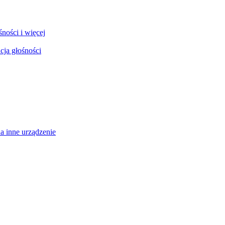
ności i więcej
cja głośności
a inne urządzenie