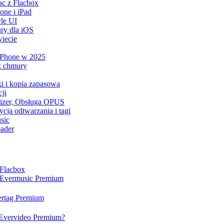
ac z Flacbox
ne i iPad
le UI
ry dla iOS
iecie
 iPhone w 2025
z chmury
ki i kopia zapasowa
ji
lizer, Obsługa OPUS
cja odtwarzania i tagi
sic
ader
 Flacbox
a Evermusic Premium
vertag Premium
a Evervideo Premium?