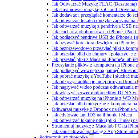
Jak Odtwarzać Muzykę FLAC (Bezstratną)
Jak streamować muzykę z iCloud Drive na 
Jak dodawać i przeglądać komentarze do śc
Jak odtwarzac lokalna muzyke zapisana na 
Jak odtwarzać muzykę z pendrive'a USB na
Jak słuchać audiobooków na iPhone, iPad 
Jak podłączyć pendrive USB do iPhone'a i s
Jak używać korektora dźwięku na iPhonie, 
Jak bezprzewodowo przesyłać pliki z komp
Jak przesłać pliki do chmury i połączyć je 
Jak przesłać pliki z Maca na iPhone'a lub i
Przesyłanie plików z komputera na iPhone
Jak podłączyć wewnętrzną pamięć Bluesoun
Jak pobrać muzykę z YouTube i słuchać muz
Jak odłączyć aplikację innej firmy od konta
Jak nagrywać wideo podczas odtwarzania m
Jak włączyć serwer multimediów DLNA w 
Jak odtwarzać muzykę na iPhonie z WD 
Jak przesłać pliki muzyczne z komputera n
Odtwarzaj muzykę z Dropbox na iPhonie w t
Jak edytować tagi ID3 na iPhonie i Macu
Jak odtwarzać lokalne pliki (pliki iTunes) 
Strumieniuj muzykę z Maca lub PC na iPh
Jak zainstalować aplikację z App Store lu
Podręcznik użytkownika