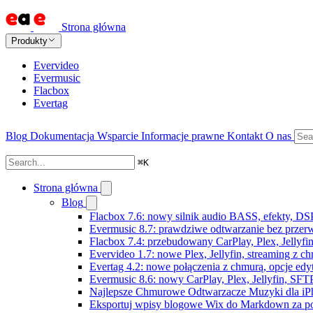
Strona główna
Produkty
Evervideo
Evermusic
Flacbox
Evertag
Blog
Dokumentacja
Wsparcie
Informacje prawne
Kontakt
O nas
⌘
K
Strona główna
Blog
Flacbox 7.6: nowy silnik audio BASS, efekty, DS
Evermusic 8.7: prawdziwe odtwarzanie bez przerw,
Flacbox 7.4: przebudowany CarPlay, Plex, Jellyfi
Evervideo 1.7: nowe Plex, Jellyfin, streaming z c
Evertag 4.2: nowe połączenia z chmurą, opcje ed
Evermusic 8.6: nowy CarPlay, Plex, Jellyfin, SFTP
Najlepsze Chmurowe Odtwarzacze Muzyki dla iP
Eksportuj wpisy blogowe Wix do Markdown za 