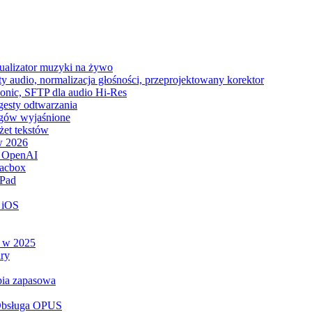
zualizator muzyki na żywo
y audio, normalizacja głośności, przeprojektowany korektor
sonic, SFTP dla audio Hi-Res
 gesty odtwarzania
tagów wyjaśnione
żet tekstów
w 2026
ą OpenAI
lacbox
iPad
 iOS
e w 2025
ry
opia zapasowa
 Obsługa OPUS