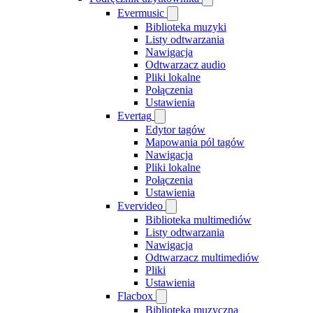
Evermusic
Biblioteka muzyki
Listy odtwarzania
Nawigacja
Odtwarzacz audio
Pliki lokalne
Połączenia
Ustawienia
Evertag
Edytor tagów
Mapowania pól tagów
Nawigacja
Pliki lokalne
Połączenia
Ustawienia
Evervideo
Biblioteka multimediów
Listy odtwarzania
Nawigacja
Odtwarzacz multimediów
Pliki
Ustawienia
Flacbox
Biblioteka muzyczna