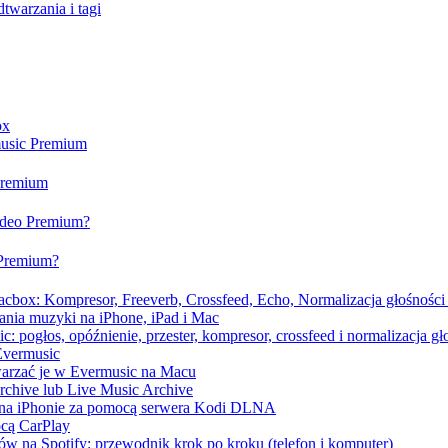
twarzania i tagi
ox
music Premium
 Premium
video Premium?
 Premium?
cbox: Kompresor, Freeverb, Crossfeed, Echo, Normalizacja głośności 
ania muzyki na iPhone, iPad i Mac
 pogłos, opóźnienie, przester, kompresor, crossfeed i normalizacja gł
Evermusic
warzać je w Evermusic na Macu
Archive lub Live Music Archive
 na iPhonie za pomocą serwera Kodi DLNA
ocą CarPlay
w na Spotify: przewodnik krok po kroku (telefon i komputer)