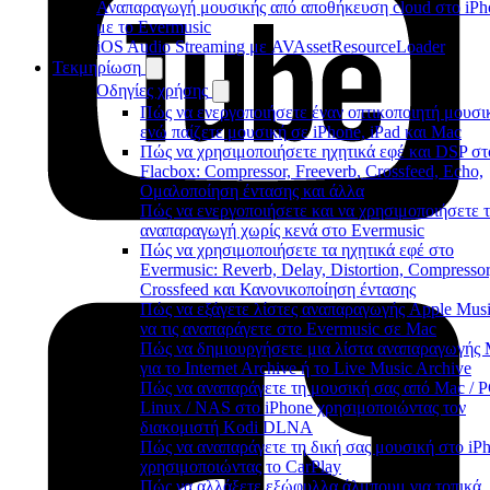
Αναπαραγωγή μουσικής από αποθήκευση cloud στο iPh
με το Evermusic
iOS Audio Streaming με AVAssetResourceLoader
Τεκμηρίωση
Οδηγίες χρήσης
Πώς να ενεργοποιήσετε έναν οπτικοποιητή μουσι
ενώ παίζετε μουσική σε iPhone, iPad και Mac
Πώς να χρησιμοποιήσετε ηχητικά εφέ και DSP στ
Flacbox: Compressor, Freeverb, Crossfeed, Echo,
Ομαλοποίηση έντασης και άλλα
Πώς να ενεργοποιήσετε και να χρησιμοποιήσετε 
αναπαραγωγή χωρίς κενά στο Evermusic
Πώς να χρησιμοποιήσετε τα ηχητικά εφέ στο
Evermusic: Reverb, Delay, Distortion, Compressor
Crossfeed και Κανονικοποίηση έντασης
Πώς να εξάγετε λίστες αναπαραγωγής Apple Musi
να τις αναπαράγετε στο Evermusic σε Mac
Πώς να δημιουργήσετε μια λίστα αναπαραγωγής
για το Internet Archive ή το Live Music Archive
Πώς να αναπαράγετε τη μουσική σας από Mac / P
Linux / NAS στο iPhone χρησιμοποιώντας τον
διακομιστή Kodi DLNA
Πώς να αναπαράγετε τη δική σας μουσική στο iP
χρησιμοποιώντας το CarPlay
Πώς να αλλάξετε εξώφυλλα άλμπουμ για τοπικά