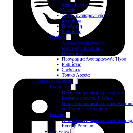
Media Player
Αρχεία
Λίστες αναπαραγωγής
Μεσοθήκη
Πλοήγηση
Ρυθμίσεις
Flacbox
Λίστες Αναπαραγωγής
Μουσική Βιβλιοθήκη
Πλοήγηση
Πρόγραμμα Αναπαραγωγής Ήχου
Ρυθμίσεις
Συνδέσεις
Τοπικά Αρχεία
Συχνές ερωτήσεις
Evermusic
Ποια είναι η διαφορά μεταξύ του
Evermusic και του Flacbox
Ποια είναι η διαφορά μεταξύ Evermu
και Evermusic Premium
Evertag
Ποια είναι η διαφορά μεταξύ Evertag
Evertag Premium
Evervideo