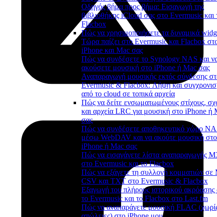
Οδηγός βήμα προς βήμα: Εισαγωγή της
βιβλιοθήκης iCloud σας στο Evermusic και 
Flacbox
Πώς να χρησιμοποιήσετε τα δυναμικά widg
Τώρα παίζει στο Evermusic και Flacbox στ
iPhone και Mac σας
Πώς να συνδέσετε το Synology NAS και ν
ακούσετε μουσική στο iPhone ή Mac σας
Αναπαραγωγή μουσικής εκτός σύνδεσης στ
Evermusic & Flacbox: Λήψη και συγχρονι
από το cloud σε τοπικά αρχεία
Πώς να δείτε ενσωματωμένους στίχους, σχ
και αρχεία LRC για μουσική στο iPhone ή
σας
Πώς να συνδέσετε αποθηκευτικό χώρο N
μέσω WebDAV και να ακούτε μουσική στο
iPhone ή Mac σας
Πώς να εισαγάγετε λίστα αναπαραγωγής 
στο Evermusic και το Flacbox
Πώς να εξάγετε τη συλλογή κομματιών σε
CSV και TXT στο Evermusic & Flacbox
Εξαγωγή του πλήρους ιστορικού ακρόασης
το Evermusic και το Flacbox στο Last.fm
Πώς να αναπαράγετε μουσική FLAC (χωρί
απώλειες) στο iPhone μου