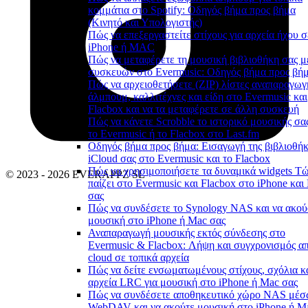
κομμάτια στο Spotify: Οδηγός βήμα προς βήμα
(Κινητό και Υπολογιστής)
Πώς να επεξεργαστείτε στίχους για αρχεία ήχου σ
iPhone ή MAC
Πώς να μεταφέρετε τη μουσική βιβλιοθήκη σας μ
συσκευών στο Evermusic: Οδηγός βήμα προς βή
Πώς να αρχειοθετήσετε (ZIP) λίστες αναπαραγωγ
άλμπουμ, καλλιτέχνες και είδη στο Evermusic και
Flacbox και να τα μεταφέρετε σε άλλη συσκευή
Πώς να κάνετε Scrobble το ιστορικό μουσικής σα
το Evermusic ή το Flacbox στο Last.fm
Οδηγός βήμα προς βήμα: Εισαγωγή της βιβλιοθή
iCloud σας στο Evermusic και το Flacbox
Πώς να χρησιμοποιήσετε τα δυναμικά widgets Τ
© 2023 - 2026 EVERAPPZ SL
παίζει στο Evermusic και Flacbox στο iPhone και
σας
Πώς να συνδέσετε το Synology NAS και να ακού
μουσική στο iPhone ή Mac σας
Αναπαραγωγή μουσικής εκτός σύνδεσης στο
Evermusic & Flacbox: Λήψη και συγχρονισμός απ
cloud σε τοπικά αρχεία
Πώς να δείτε ενσωματωμένους στίχους, σχόλια κ
αρχεία LRC για μουσική στο iPhone ή Mac σας
Πώς να συνδέσετε αποθηκευτικό χώρο NAS μέ
WebDAV και να ακούτε μουσική στο iPhone ή M