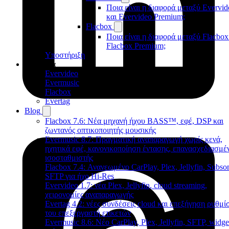
Ποια είναι η διαφορά μεταξύ Evervid
και Evervideo Premium;
Flacbox
Ποια είναι η διαφορά μεταξύ Flacbox
Flacbox Premium;
Υποστήριξη
Προϊόντα
Evervideo
Evermusic
Flacbox
Evertag
Blog
Flacbox 7.6: Νέα μηχανή ήχου BASS™, εφέ, DSP και
ζωντανός οπτικοποιητής μουσικής
Evermusic 8.7: Πραγματική αναπαραγωγή χωρίς κενά,
ηχητικά εφέ, κανονικοποίηση έντασης, επανασχεδιασμέ
ισοσταθμιστής
Flacbox 7.4: Ανανεωμένο CarPlay, Plex, Jellyfin, Subson
SFTP για ήχο Hi-Res
Evervideo 1.7: νέα Plex, Jellyfin, cloud streaming,
χειρονομίες αναπαραγωγής
Evertag 4.2: νέες συνδέσεις cloud και επεξήγηση ρυθμ
του επεξεργαστή ετικετών
Evermusic 8.6: Νέο CarPlay, Plex, Jellyfin, SFTP, widge