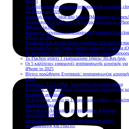
στίχων
Τα καλύτερα προγράμματα αναπαραγωγής μουσικής clo
για iPhone το 2026
Εξαγωγή άρθρων blog από Wix σε Markdown με Open
Αναπαραγωγή FLAC και DSD χωρίς απώλειες σε iPhon
Mac με Flacbox
Καλύτερο πρόγραμμα αναπαραγωγής μουσικής στο clou
iPhone και iPad
Evermusic 6.8: Aliyun Drive, Synology, νέα στυλ διεπα
Evermusic Pro στο Setapp Mobile: μουσική cloud για i
Το Evermusic φτάνει τα 11 εκατομμύρια λήψεις παγκοσ
Το Flacbox φτάνει 1 εκατομμύριο λήψεις: Hi-Res ήχος
Οι 5 καλύτερες εφαρμογές αναπαραγωγής μουσικής για
iPhone το 2025
Βίντεο προώθησης Evermusic: αναπαραγωγέας μουσική
cloud
Evermusic 3.6: CarPlay, VoiceOver και πολλά ακόμα
Evermusic 3.1: Crossfade, συγχρονισμός βιβλιοθήκης κα
αντίγραφο ασφαλείας
Το Evermusic φτάνει τα 3 εκατομμύρια λήψεις: επισκό
χαρακτηριστικών
Flacbox 1.6: Αυτόματος συγχρονισμός, Equalizer,
υποστήριξη OPUS
Evermusic 2.3: Αυτόματος συγχρονισμός, θέση
αναπαραγωγής και ετικέτες