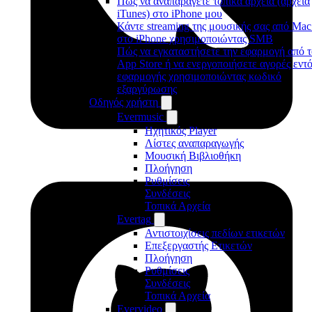
Πώς να αναπαράγετε τοπικά αρχεία (αρχεία
iTunes) στο iPhone μου
Κάντε streaming της μουσικής σας από Mac
στο iPhone χρησιμοποιώντας SMB
Πώς να εγκαταστήσετε την εφαρμογή από τ
App Store ή να ενεργοποιήσετε αγορές εντ
εφαρμογής χρησιμοποιώντας κωδικό
εξαργύρωσης
Οδηγός χρήστη
Evermusic
Ηχητικός Player
Λίστες αναπαραγωγής
Μουσική Βιβλιοθήκη
Πλοήγηση
Ρυθμίσεις
Συνδέσεις
Τοπικά Αρχεία
Evertag
Αντιστοιχίσεις πεδίων ετικετών
Επεξεργαστής Ετικετών
Πλοήγηση
Ρυθμίσεις
Συνδέσεις
Τοπικά Αρχεία
Evervideo