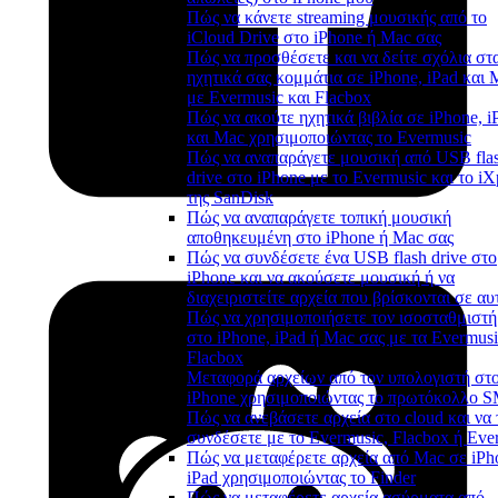
Πώς να κάνετε streaming μουσικής από το
iCloud Drive στο iPhone ή Mac σας
Πώς να προσθέσετε και να δείτε σχόλια στ
ηχητικά σας κομμάτια σε iPhone, iPad και 
με Evermusic και Flacbox
Πώς να ακούτε ηχητικά βιβλία σε iPhone, i
και Mac χρησιμοποιώντας το Evermusic
Πώς να αναπαράγετε μουσική από USB fla
drive στο iPhone με το Evermusic και το i
της SanDisk
Πώς να αναπαράγετε τοπική μουσική
αποθηκευμένη στο iPhone ή Mac σας
Πώς να συνδέσετε ένα USB flash drive στο
iPhone και να ακούσετε μουσική ή να
διαχειριστείτε αρχεία που βρίσκονται σε αυ
Πώς να χρησιμοποιήσετε τον ισοσταθμιστή
στο iPhone, iPad ή Mac σας με τα Evermusi
Flacbox
Μεταφορά αρχείων από τον υπολογιστή στ
iPhone χρησιμοποιώντας το πρωτόκολλο 
Πώς να ανεβάσετε αρχεία στο cloud και να 
συνδέσετε με το Evermusic, Flacbox ή Eve
Πώς να μεταφέρετε αρχεία από Mac σε iPh
iPad χρησιμοποιώντας το Finder
Πώς να μεταφέρετε αρχεία ασύρματα από