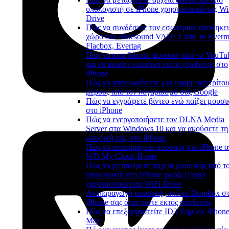
υπολογιστή σε iPhone χρησιμοποιώντας Wi
Drive
Πώς να συνδέσετε τον εσωτερικό αποθηκε
χώρο του Bluesound VAULT από το Everm
Flacbox, Evertag
Πώς να κατεβάσετε μουσική από το YouTu
και να ακούτε μουσική εκτός σύνδεσης στο
iPhone
Πώς να αποσυνδέσετε μια εφαρμογή τρίτο
μέρους από τον λογαριασμό σας Google
Πώς να εγγράψετε βίντεο ενώ παίζει μουσι
στο iPhone
Πώς να ενεργοποιήσετε τον DLNA Media
Server στα Windows 10 και να ακούσετε τη
μουσική σας στο iPhone
Πώς να αναπαράγετε μουσική στο iPhone α
WD My Cloud Home
Πώς να μεταφέρετε αρχεία μουσικής από τ
υπολογιστή στο iPhone χωρίς iTunes
χρησιμοποιώντας WiFi-Drive
Αναπαραγωγή μουσικής από το Dropbox σ
iPhone σας όταν είστε εκτός σύνδεσης
Πώς να επεξεργαστείτε ID3 Tags σε iPhone
Mac