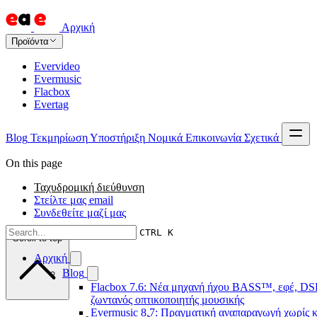
Αρχική
Προϊόντα
Evervideo
Evermusic
Flacbox
Evertag
Blog
Τεκμηρίωση
Υποστήριξη
Νομικά
Επικοινωνία
Σχετικά
On this page
Ταχυδρομική διεύθυνση
Στείλτε μας email
Συνδεθείτε μαζί μας
CTRL K
Scroll to top
Αρχική
Blog
Flacbox 7.6: Νέα μηχανή ήχου BASS™, εφέ, DSP
ζωντανός οπτικοποιητής μουσικής
Evermusic 8.7: Πραγματική αναπαραγωγή χωρίς κ