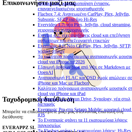
Επικοινωνήστε μαζί μας
ηχητικά εφέ, κανονικοποίηση έντασης,
επανασχεδιασμένος ισοσταθμιστής
Flacbox 7.4: Ανανεωμένο CarPlay, Plex, Jellyfin,
Subsonic, SFTP για ήχο Hi-Res
Evervideo 1.7: νέα Plex, Jellyfin, cloud streaming,
χειρονομίες αναπαραγωγής
Evertag 4.2: νέες συνδέσεις cloud και επεξήγηση
ρυθμίσεων του επεξεργαστή ετικετών
Evermusic 8.6: Νέο CarPlay, Plex, Jellyfin, SFTP,
widget στίχων
Τα καλύτερα προγράμματα αναπαραγωγής μουσι
cloud για iPhone το 2026
Εξαγωγή άρθρων blog από Wix σε Markdown με
OpenAI
Αναπαραγωγή FLAC και DSD χωρίς απώλειες σ
iPhone και Mac με Flacbox
Καλύτερο πρόγραμμα αναπαραγωγής μουσικής σ
cloud για iPhone και iPad
Ταχυδρομική διεύθυνση
Evermusic 6.8: Aliyun Drive, Synology, νέα στυλ
διεπαφής
Evermusic Pro στο Setapp Mobile: μουσική cloud 
Μπορείτε να επικοινωνήσετε μαζί μας στέλνοντας επιστολή στη
iOS
διεύθυνση:
Το Evermusic φτάνει τα 11 εκατομμύρια λήψεις
παγκοσμίως
EVERAPPZ SL
Το Flacbox φτάνει 1 εκατομμύριο λήψεις: Hi-Res