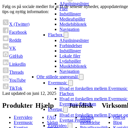
Afspilningslister
Følg os på sociale medier for at få de seneste nyheder, appopdateringe
Filer
tips og nyttig information:
Indstillinger
Medieafspiller
X (Twitter)
Mediebibliotek
Navigation
Facebook
Flacbox
Reddit
Afspilningslister
Forbindelser
VK
Indstillinger
Lokale filer
GitHub
Lydafspiller
LinkedIn
Musikbibliotek
Navigation
Threads
Ofte stillede spørgsmål
YouTube
Evermusic
TikTok
Hvad er forskellen mellem Evermusic
Last updated on
juni 12, 2025
Flacbox
Hvad er forskellen mellem Evermusic
Evermusic Premium
Produkter
Hjælp
Juridisk
Virksom
Evertag
Hvad er forskellen mellem Evertag og
Evervideo
FAQ
Juridisk
Om os
Evertag Premium
Evermusic
Sådan
meddelelse
Blog
Evervideo
Evertag
gør du
Privatlivspolitik
Kontakt