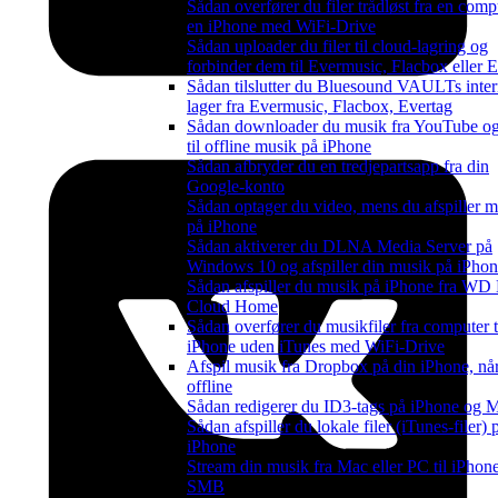
Sådan overfører du filer trådløst fra en compu
en iPhone med WiFi-Drive
Sådan uploader du filer til cloud-lagring og
forbinder dem til Evermusic, Flacbox eller 
Sådan tilslutter du Bluesound VAULTs inte
lager fra Evermusic, Flacbox, Evertag
Sådan downloader du musik fra YouTube og 
til offline musik på iPhone
Sådan afbryder du en tredjepartsapp fra din
Google-konto
Sådan optager du video, mens du afspiller m
på iPhone
Sådan aktiverer du DLNA Media Server på
Windows 10 og afspiller din musik på iPho
Sådan afspiller du musik på iPhone fra WD
Cloud Home
Sådan overfører du musikfiler fra computer t
iPhone uden iTunes med WiFi-Drive
Afspil musik fra Dropbox på din iPhone, når
offline
Sådan redigerer du ID3-tags på iPhone og 
Sådan afspiller du lokale filer (iTunes-filer)
iPhone
Stream din musik fra Mac eller PC til iPhone
SMB