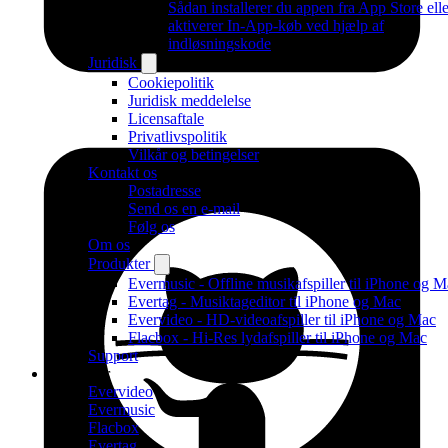
Sådan installerer du appen fra App Store elle
aktiverer In-App-køb ved hjælp af
indløsningskode
Juridisk
Cookiepolitik
Juridisk meddelelse
Licensaftale
Privatlivspolitik
Vilkår og betingelser
Kontakt os
Postadresse
Send os en e-mail
Følg os
Om os
Produkter
Evermusic - Offline musikafspiller til iPhone og 
Evertag - Musiktageditor til iPhone og Mac
Evervideo - HD-videoafspiller til iPhone og Mac
Flacbox - Hi-Res lydafspiller til iPhone og Mac
Support
Produkter
Evervideo
Evermusic
Flacbox
Evertag