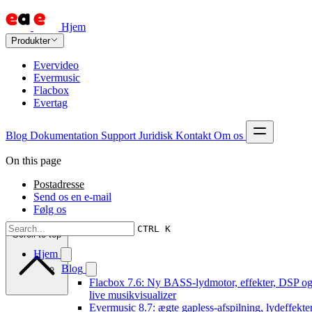
Hjem
Produkter
Evervideo
Evermusic
Flacbox
Evertag
Blog
Dokumentation
Support
Juridisk
Kontakt
Om os
On this page
Postadresse
Send os en e-mail
Følg os
CTRL K
Scroll to top
Hjem
Blog
Flacbox 7.6: Ny BASS-lydmotor, effekter, DSP og
live musikvisualizer
Evermusic 8.7: ægte gapless-afspilning, lydeffekter