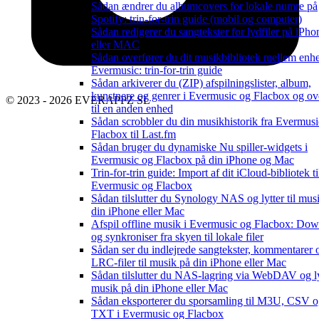
Sådan ændrer du albumcovers for lokale numre på
Spotify: trin-for-trin guide (mobil og computer)
Sådan redigerer du sangtekster for lydfiler på iPho
eller MAC
Sådan overfører du dit musikbibliotek mellem enhe
Evermusic: trin-for-trin guide
Sådan arkiverer du (ZIP) afspilningslister, album,
kunstnere og genrer i Evermusic og Flacbox og ov
© 2023 - 2026 EVERAPPZ SL
til en anden enhed
Sådan scrobbler du din musikhistorik fra Evermusic
Flacbox til Last.fm
Sådan bruger du dynamiske Nu spiller-widgets i
Evermusic og Flacbox på din iPhone og Mac
Trin-for-trin guide: Import af dit iCloud-bibliotek ti
Evermusic og Flacbox
Sådan tilslutter du Synology NAS og lytter til mus
din iPhone eller Mac
Afspil offline musik i Evermusic og Flacbox: Do
og synkroniser fra skyen til lokale filer
Sådan ser du indlejrede sangtekster, kommentarer 
LRC-filer til musik på din iPhone eller Mac
Sådan tilslutter du NAS-lagring via WebDAV og lyt
musik på din iPhone eller Mac
Sådan eksporterer du sporsamling til M3U, CSV 
TXT i Evermusic og Flacbox