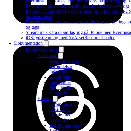
Evermusic 3.1: Crossfade, bibliotekssynkronisering og 
Evermusic når 3 millioner downloads: funktionsoversigt
Flacbox 1.6: automatisk synkronisering, equalizer, OPU
understøttelse
Evermusic 2.3: Automatisk synkronisering, afspilningspo
og tags
Stream musik fra cloud-lagring på iPhone med Evermusi
iOS-lydstreaming med AVAssetResourceLoader
Dokumentation
Brugervejledning
Evermusic
Afspilningslister
Forbindelser
Indstillinger
Lokale filer
Lydafspiller
Musikbibliotek
Navigation
Evertag
Forbindelser
Indstillinger
Lokale filer
Navigation
Tag-feltmappings
Tageditor