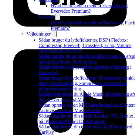
Hvad er forskellen mellem Evervideo og
Evervideo Premium?
Flacbox
Hvad er forskellen mellem Flacbox og Flac
Premium?
Vejledninger
Sådan bruger du lydeffekter og DSP i Flacbox:
Compressor, Freeverb, Crossfeed, Echo, Volume
Normalization og mere
Sådan tænder du en musikvisualizer, mens du afspi
musik på iPhone, iPad og Mac
Sådan aktiverer og bruger du gapless-afspilning i
Evermusic
Sådan bruger du lydeffekterne i Evermusic: rumkl
delay, forvrængning, kompressor, crossfeed og
volumennormalisering
Sådan eksporterer du Apple Music-playlister og afs
dem i Evermusic på Mac
Sådan opretter du en M3U-afspilningsliste til Inter
Archive eller Live Music Archive
Sådan afspiller du din musik fra Mac / PC / Linux
på iPhone med Kodi DLNA-server
Sådan afspiller du din egen musik på iPhone med
CarPlay