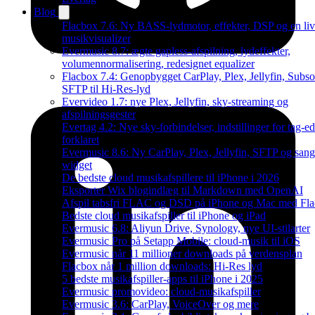
Blog
Flacbox 7.6: Ny BASS-lydmotor, effekter, DSP og en li
musikvisualizer
Evermusic 8.7: ægte gapless-afspilning, lydeffekter,
volumennormalisering, redesignet equalizer
Flacbox 7.4: Genopbygget CarPlay, Plex, Jellyfin, Subso
SFTP til Hi-Res-lyd
Evervideo 1.7: nye Plex, Jellyfin, sky-streaming og
afspilningsgester
Evertag 4.2: Nye sky-forbindelser, indstillinger for tag-ed
forklaret
Evermusic 8.6: Ny CarPlay, Plex, Jellyfin, SFTP og sang
widget
De bedste cloud musikafspillere til iPhone i 2026
Eksporter Wix blogindlæg til Markdown med OpenAI
Afspil tabsfri FLAC og DSD på iPhone og Mac med Fl
Bedste cloud musikafspiller til iPhone og iPad
Evermusic 6.8: Aliyun Drive, Synology, nye UI-stilarter
Evermusic Pro på Setapp Mobile: cloud-musik til iOS
Evermusic når 11 millioner downloads på verdensplan
Flacbox når 1 million downloads: Hi-Res lyd
5 bedste musikafspiller-apps til iPhone i 2025
Evermusic promovideo: cloud-musikafspiller
Evermusic 3.6: CarPlay, VoiceOver og mere