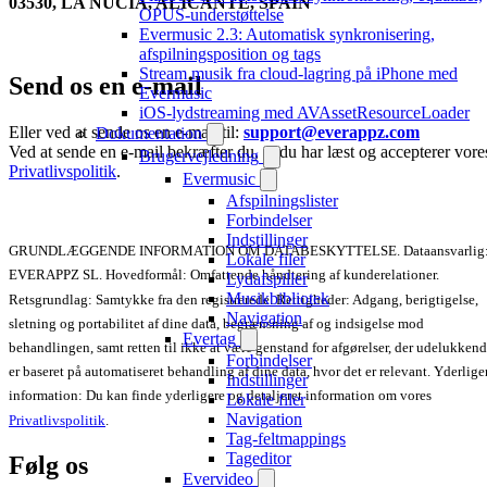
03530, LA NUCÍA, ALICANTE, SPAIN
OPUS-understøttelse
Evermusic 2.3: Automatisk synkronisering,
afspilningsposition og tags
Stream musik fra cloud-lagring på iPhone med
Send os en e-mail
Evermusic
iOS-lydstreaming med AVAssetResourceLoader
Eller ved at sende os en e-mail til:
support@everappz.com
Dokumentation
Ved at sende en e-mail bekræfter du, at du har læst og accepterer vore
Brugervejledning
Privatlivspolitik
.
Evermusic
Afspilningslister
Forbindelser
Indstillinger
GRUNDLÆGGENDE INFORMATION OM DATABESKYTTELSE. Dataansvarlig
Lokale filer
EVERAPPZ SL. Hovedformål: Omfattende håndtering af kunderelationer.
Lydafspiller
Musikbibliotek
Retsgrundlag: Samtykke fra den registrerede. Rettigheder: Adgang, berigtigelse,
Navigation
sletning og portabilitet af dine data, begrænsning af og indsigelse mod
Evertag
behandlingen, samt retten til ikke at være genstand for afgørelser, der udelukken
Forbindelser
er baseret på automatiseret behandling af dine data, hvor det er relevant. Yderlige
Indstillinger
information: Du kan finde yderligere og detaljeret information om vores
Lokale filer
Navigation
Privatlivspolitik
.
Tag-feltmappings
Tageditor
Følg os
Evervideo