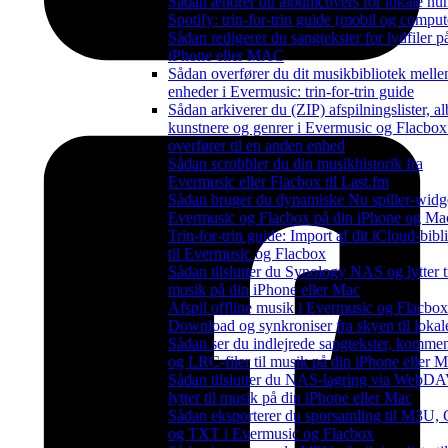
Sådan ændrer du albumcovers for lokale nu
Spotify: trin-for-trin guide (mobil og comput
Sådan redigerer du sangtekster for lydfiler p
iPhone eller MAC
Sådan overfører du dit musikbibliotek mell
enheder i Evermusic: trin-for-trin guide
Sådan arkiverer du (ZIP) afspilningslister, a
kunstnere og genrer i Evermusic og Flacbox
overfører til en anden enhed
Sådan scrobbler du din musikhistorik fra
Evermusic eller Flacbox til Last.fm
Sådan bruger du dynamiske Nu spiller-widge
Evermusic og Flacbox på din iPhone og Ma
Trin-for-trin guide: Import af dit iCloud-bibl
til Evermusic og Flacbox
Sådan tilslutter du Synology NAS og lytter t
musik på din iPhone eller Mac
Afspil offline musik i Evermusic og Flacbox
Download og synkroniser fra skyen til lokale
Sådan ser du indlejrede sangtekster, kommen
og LRC-filer til musik på din iPhone eller 
Sådan tilslutter du NAS-lagring via WebD
lytter til musik på din iPhone eller Mac
Sådan eksporterer du sporsamling til M3U,
og TXT i Evermusic og Flacbox