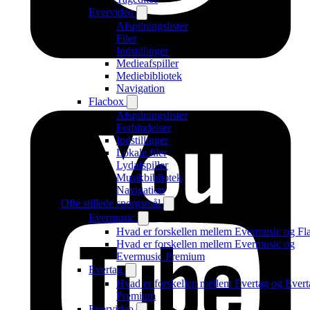
Evervideo
Afspilningslister
Filer
Indstillinger
Medieafspiller
Mediebibliotek
Navigation
Flacbox
Afspilningslister
Forbindelser
Indstillinger
Lokale filer
Lydafspiller
Musikbibliotek
Navigation
Ofte stillede spørgsmål
Evermusic
Hvad er forskellen mellem Evermusic og Fl
Hvad er forskellen mellem Evermusic og
Evermusic Premium
Evertag
Hvad er forskellen mellem Evertag og Evert
Premium
Evervideo