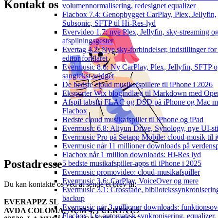
Kontakt os
volumennormalisering, redesignet equalizer
Flacbox 7.4: Genopbygget CarPlay, Plex, Jellyfin,
Subsonic, SFTP til Hi-Res-lyd
Evervideo 1.7: nye Plex, Jellyfin, sky-streaming o
afspilningsgester
Evertag 4.2: Nye sky-forbindelser, indstillinger for
editor forklaret
Evermusic 8.6: Ny CarPlay, Plex, Jellyfin, SFTP 
sangtekst-widget
De bedste cloud musikafspillere til iPhone i 2026
Eksporter Wix blogindlæg til Markdown med Op
Afspil tabsfri FLAC og DSD på iPhone og Mac 
Flacbox
Bedste cloud musikafspiller til iPhone og iPad
Evermusic 6.8: Aliyun Drive, Synology, nye UI-sti
Evermusic Pro på Setapp Mobile: cloud-musik til 
Evermusic når 11 millioner downloads på verdens
Flacbox når 1 million downloads: Hi-Res lyd
Postadresse
5 bedste musikafspiller-apps til iPhone i 2025
Evermusic promovideo: cloud-musikafspiller
Evermusic 3.6: CarPlay, VoiceOver og mere
Du kan kontakte os ved at sende et brev til:
Evermusic 3.1: Crossfade, bibliotekssynkroniserin
backup
EVERAPPZ SL
Evermusic når 3 millioner downloads: funktionsov
AVDA COLOMA, NUM 4, PUERTA L9
Flacbox 1.6: automatisk synkronisering, equalizer,