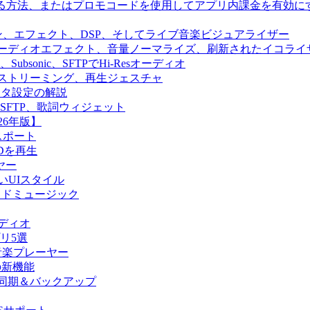
ールする方法、またはプロモコードを使用してアプリ内課金を有効に
オエンジン、エフェクト、DSP、そしてライブ音楽ビジュアライザー
ス再生、オーディオエフェクト、音量ノーマライズ、刷新されたイコライ
yfin、Subsonic、SFTPでHi-Resオーディオ
in、クラウドストリーミング、再生ジェスチャ
ディタ設定の解説
llyfin、SFTP、歌詞ウィジェット
26年版】
クスポート
SDを再生
ヤー
y、新しいUIスタイル
向けクラウドミュージック
ーディオ
プリ5選
ド音楽プレーヤー
の他の新機能
ラリ同期＆バックアップ