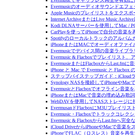
Evermusicでギャップレス再生を有効
Evermusicのオーディオサウン
Apple Musicのプレイリストをエクスポ
Internet ArchiveまたはLive Musi
Kodi DLNAサーバーを使用してMac / PC
CarPlayを使ってiPhoneで自分の音
Spotifyのローカルトラックのア
iPhoneまたはMACでオーディオフ
Evermusicでデバイス間の音楽ラ
Evermusic & Flacboxでプ
EvermusieまたはFlacboxからLas
iPhone と Mac で Evermusic 
ステップバイステップガイド：iCloudライ
Synology NASを接続してiPhoneや
EvermusicとFlacboxでオフ
iPhoneまたはMacで音楽の埋め込み
WebDAVを使用してNASストレージに接
EvermusanドFlacboxにM3Uプレ
Evermusic・Flacboxでトラック
Evermusic & FlacboxからLast
iCloud DriveからiPhoneやMac
iPhoneでFLAC（ロスレス）音楽を再