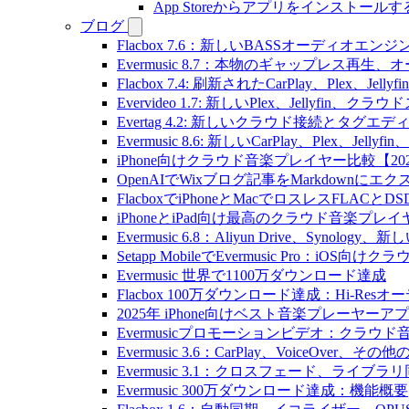
App Storeからアプリをインスト
ブログ
Flacbox 7.6：新しいBASSオーディ
Evermusic 8.7：本物のギャップレ
Flacbox 7.4: 刷新されたCarPlay、Plex、Jell
Evervideo 1.7: 新しいPlex、Jellyf
Evertag 4.2: 新しいクラウド接続とタグエ
Evermusic 8.6: 新しいCarPlay、Plex、Je
iPhone向けクラウド音楽プレイヤー比較【20
OpenAIでWixブログ記事をMarkdownにエ
FlacboxでiPhoneとMacでロスレスFLACとD
iPhoneとiPad向け最高のクラウド音楽プレイ
Evermusic 6.8：Aliyun Drive、Synolog
Setapp MobileでEvermusic Pro：iOS
Evermusic 世界で1100万ダウンロード達成
Flacbox 100万ダウンロード達成：Hi-Resオ
2025年 iPhone向けベスト音楽プレーヤーア
Evermusicプロモーションビデオ：クラウ
Evermusic 3.6：CarPlay、VoiceOver、そ
Evermusic 3.1：クロスフェード、ライブ
Evermusic 300万ダウンロード達成：機能概要