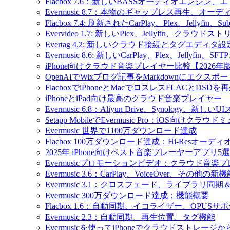
Flacbox 7.6：新しいBASSオーディオエン
Evermusic 8.7：本物のギャップレス再生
Flacbox 7.4: 刷新されたCarPlay、Plex、Jellyfin
Evervideo 1.7: 新しいPlex、Jellyfin、ク
Evertag 4.2: 新しいクラウド接続とタグエディタ
Evermusic 8.6: 新しいCarPlay、Plex、Jellyfi
iPhone向けクラウド音楽プレイヤー比較【2026年
OpenAIでWixブログ記事をMarkdownにエクスポー
FlacboxでiPhoneとMacでロスレスFLACとDSDを
iPhoneとiPad向け最高のクラウド音楽プレイヤー
Evermusic 6.8：Aliyun Drive、Synology、新しい
Setapp MobileでEvermusic Pro：iOS向けクラ
Evermusic 世界で1100万ダウンロード達成
Flacbox 100万ダウンロード達成：Hi-Resオーディ
2025年 iPhone向けベスト音楽プレーヤーアプリ5選
Evermusicプロモーションビデオ：クラウド音楽
Evermusic 3.6：CarPlay、VoiceOver、その他の新
Evermusic 3.1：クロスフェード、ライブラリ同
Evermusic 300万ダウンロード達成：機能概要
Flacbox 1.6：自動同期、イコライザー、OPUSサ
Evermusic 2.3：自動同期、再生位置、タグ機能
Evermusicを使ってiPhoneでクラウドストレー