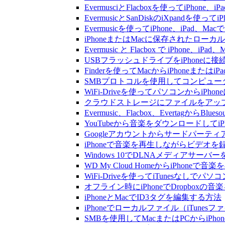
EvermusciとFlacboxを使ってiP
EvermusicとSanDiskのiXpand
Evermusicを使ってiPhone、iPad
iPhoneまたはMacに保存されたロー
Evermusic と Flacbox で iPho
USBフラッシュドライブをiPhone
Finderを使ってMacからiPhoneまた
SMBプロトコルを使用してコンピュータ
WiFi-Driveを使ってパソコンからi
クラウドストレージにファイルをアップロードし
Evermusic、Flacbox、Evertagか
YouTubeから音楽をダウンロードしてi
Googleアカウントからサードパーテ
iPhoneで音楽を再生しながらビデオを
Windows 10でDLNAメディアサーバ
WD My Cloud HomeからiPhoneで
WiFi-Driveを使ってiTunesなしで
オフライン時にiPhoneでDropboxの
iPhoneとMacでID3タグを編集する方法
iPhoneでローカルファイル（iTune
SMBを使用してMacまたはPCからiPh