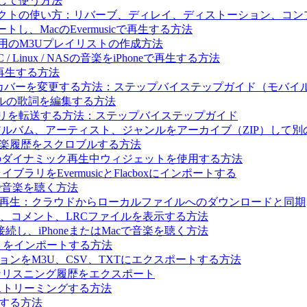
にして使う方法
ドエフェクトの使い方：リバーブ、ディレイ、ディストーション、
ートし、MacのEvermusicで再生する方法
c Archive用のM3Uプレイリストの作成方法
 / Linux / NASの音楽をiPhoneで再生する方法
楽を再生する方法
ルバムカバーを変更する方法：ステップバイステップガイド（モバ
ァイルの歌詞を編集する方法
イブラリを転送する方法：ステップバイステップガイド
レイリスト、アルバム、アーティスト、ジャンルをアーカイブ（ZIP）
t.fmに音楽履歴をスクロブルする方法
と Flacbox のダイナミック再生中ウィジェットを使用する方法
ブラリをEvermusicとFlacboxにインポートする
Macで音楽を聴く方法
ライン音楽を再生：クラウドからローカルファイルへのダウンロードと同期
歌詞、コメント、LRCファイルを表示する方法
続し、iPhoneまたはMacで音楽を聴く方法
イリストをインポートする方法
コレクションをM3U、CSV、TXTにエクスポートする方法
.fmへ完全なリスニング履歴をエクスポート
で音楽をストリーミングする方法
生する方法