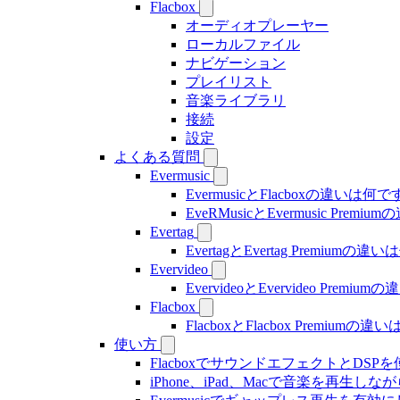
Flacbox
オーディオプレーヤー
ローカルファイル
ナビゲーション
プレイリスト
音楽ライブラリ
接続
設定
よくある質問
Evermusic
EvermusicとFlacboxの違いは何
EveRMusicとEvermusic Prem
Evertag
EvertagとEvertag Premiumの
Evervideo
EvervideoとEvervideo Prem
Flacbox
FlacboxとFlacbox Premium
使い方
FlacboxでサウンドエフェクトとDSPを使う方
iPhone、iPad、Macで音楽を再