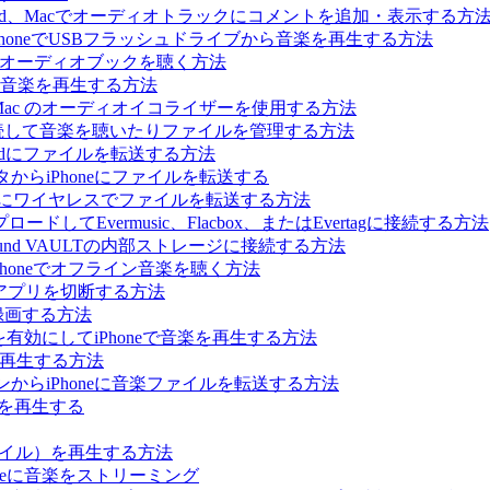
hone、iPad、Macでオーディオトラックにコメントを追加・表示する方
を使ってiPhoneでUSBフラッシュドライブから音楽を再生する方法
、Macでオーディオブックを聴く方法
カル音楽を再生する方法
ne、iPad、Mac のオーディオイコライザーを使用する方法
に接続して音楽を聴いたりファイルを管理する方法
はiPadにファイルを転送する方法
からiPhoneにファイルを転送する
Phoneにワイヤレスでファイルを転送する方法
てEvermusic、Flacbox、またはEvertagに接続する方法
らBluesound VAULTの内部ストレージに接続する方法
Phoneでオフライン音楽を聴く方法
ィアプリを切断する方法
録画する方法
ーを有効にしてiPhoneで音楽を再生する方法
音楽を再生する方法
パソコンからiPhoneに音楽ファイルを転送する方法
音楽を再生する
sファイル）を再生する方法
oneに音楽をストリーミング