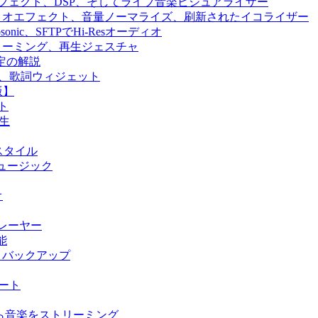
ジン、エフェクト、DSP、そしてライブ音楽ビジュアライザー
、オーディオエフェクト、音量ノーマライズ、刷新されたイコライザー
、Subsonic、SFTPでHi-Resオーディオ
ラウドストリーミング、再生ジェスチャ
設定の解説
n、SFTP、歌詞ウィジェット
版】
ト
再生
UIスタイル
ウドミュージック
オ
プレーヤー
機能
期＆バックアップ
ポート
ジから音楽をストリーミング