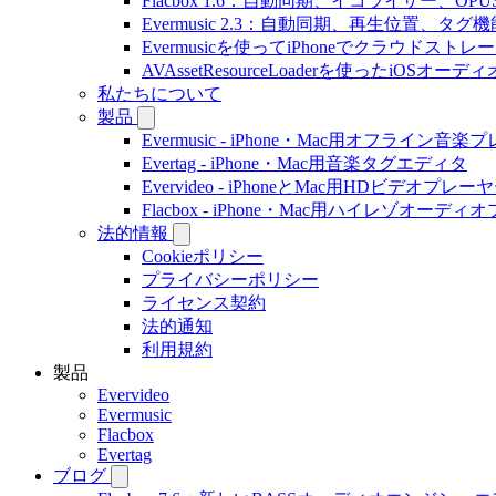
Flacbox 1.6：自動同期、イコライザー、OP
Evermusic 2.3：自動同期、再生位置、タグ機
Evermusicを使ってiPhoneでクラウド
AVAssetResourceLoaderを使ったiOSオ
私たちについて
製品
Evermusic - iPhone・Mac用オフライン音
Evertag - iPhone・Mac用音楽タグエディタ
Evervideo - iPhoneとMac用HDビデオプレー
Flacbox - iPhone・Mac用ハイレゾオーデ
法的情報
Cookieポリシー
プライバシーポリシー
ライセンス契約
法的通知
利用規約
製品
Evervideo
Evermusic
Flacbox
Evertag
ブログ