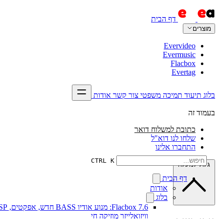
דף הבית
מוצרים
Evervideo
Evermusic
Flacbox
Evertag
בלוג
תיעוד
תמיכה
משפטי
צור קשר
אודות
בעמוד זה
כתובת למשלוח דואר
שלחו לנו דוא"ל
התחברו אלינו
CTRL K
גלול למעלה
דף הבית
אודות
בלוג
Flacbox 7.6: מנוע אודיו BASS חדש, א
וויזואלייזר מוזיקה חי