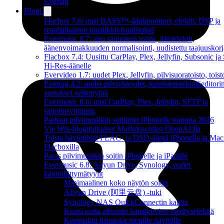
Evertag
Blogi
Flacbox 7.6: uusi BASS™-äänimoottori, efektit, DSP ja
reaaliaikainen musiikkivisualisointi
Evermusic 8.7: aito saumaton toisto, ääniefektit,
äänenvoimakkuuden normalisointi, uudistettu taajuuskorj
Flacbox 7.4: Uusittu CarPlay, Plex, Jellyfin, Subsonic j
Hi-Res-äänelle
Evervideo 1.7: uudet Plex, Jellyfin, pilvisuoratoisto, toist
Evertag 4.2: uudet pilviyhteydet, tunnistemerkintäeditori
asetukset selitettyinä
Evermusic 8.6: uusi CarPlay, Plex, Jellyfin, SFTP ja
sanoitusvimpain
Parhaat pilvimusiikin soittimet iPhonelle vuonna 2026
Vie Wix-blogijulkaisut Markdowniksi OpenAI:lla
Toista häviötöntä FLAC- ja DSD-ääntä iPhonella ja Maci
Flacboxilla
Paras pilvimusiikin soitin iPhonelle ja iPadille
Evermusic 6.8: Aliyun Drive, Synology, uudet
käyttöliittymätyylit
Minimaalinen koko näytön soitin
Aliyun Drive (阿里云盘) -tuki
Synology NAS QuickConnectin kautta
Kuusi uutta albumin kansikuvien vieritysefektiä
Kompaktit listasolut pienille näytöille