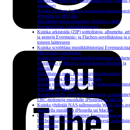
kappaleille Spotifyssa: vaiheittainen opas (mobiili j
tietokone)
Kuinka muokata laulujen sanoituksia äänitiedostoi
iPhonella tai MACilla
Musiikkikirjaston siirtäminen laitteiden välillä
Evermusicissa: vaiheittainen opas
Kuinka arkistoida (ZIP) soittolistoja, albumeita, art
ja genrejä Evermusic- ja Flacbox-sovelluksissa ja si
toiseen laitteeseen
Kuinka scrobblata musiikkihistoriasi Evermusicista
Flacboxista Last.fm:ään
Kuinka käyttää dynaamisia Nyt toistetaan -widgete
Evermusic- ja Flacbox-sovelluksissa iPhonella ja
Macilla
Vaiheittainen opas: iCloud-kirjastosi tuominen
Evermusic- ja Flacbox-sovelluksiin
Kuinka yhdistää Synology NAS ja kuunnella musi
iPhonella tai Macilla
Kuinka katsella upotettuja sanoituksia, kommenttej
LRC-tiedostoja musiikille iPhonella tai Macilla
Kuinka yhdistää NAS-tallennustila WebDAV:n avu
kuunnella musiikkia iPhonella tai Macilla
Offline-musiikin toistaminen Evermusicissa ja
Flacboxissa: Lataa ja synkronoi pilvestä paikallisii
tiedostoihin