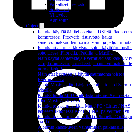
Paikalliset Tiedostot
Soittolistat
Yhteydet
Äänisoitin
Ohjeet
Kuinka käyttää äänitehosteita ja DSP:tä Flacboxiss
kompressori, Freeverb, ristisyöttö, kaiku,
äänenvoimakkuuden normalisointi ja paljon muuta
Kuinka ottaa musiikkivisualisointi käyttöön musiik
soitettaessa iPhonella, iPadilla ja Macilla
Näin käytät ääniefektejä Evermusicissa: kaiku, viiv
särö, kompressori, crossfeed ja äänenvoimakkuud
normalisointi
Näin otat käyttöön ja käytät saumatonta toistoa
Evermusicissa
Apple Music -soittolistojen vienti ja toisto Evermus
Macilla
Kuinka luoda M3U-soittolista Internet Archivesta t
Live Music Archivesta
Kuinka toistaa musiikkia Mac / PC / Linux / NAS 
laitteesta iPhonessa Kodi DLNA -palvelimen avull
Kuinka toistaa omaa musiikkia iPhonella CarPlayn
avulla
Albumin kansikuvien vaihtaminen paikallisille