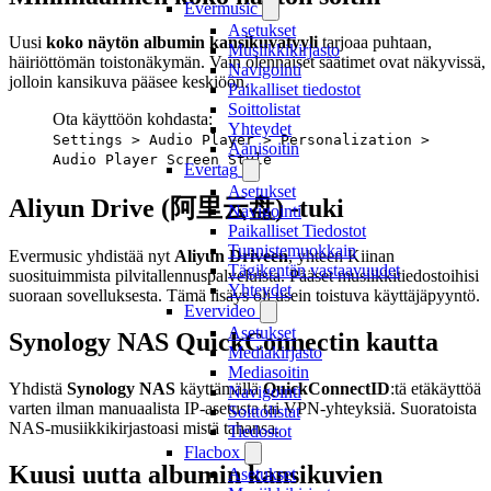
Evermusic
Asetukset
Uusi
koko näytön albumin kansikuvatyyli
tarjoaa puhtaan,
Musiikkikirjasto
häiriöttömän toistonäkymän. Vain olennaiset säätimet ovat näkyvissä,
Navigointi
jolloin kansikuva pääsee keskiöön.
Paikalliset tiedostot
Soittolistat
Ota käyttöön kohdasta:
Yhteydet
Settings > Audio Player > Personalization >
Äänisoitin
Audio Player Screen Style
Evertag
Asetukset
Aliyun Drive (阿里云盘) -tuki
Navigointi
Paikalliset Tiedostot
Tunnistemuokkain
Evermusic yhdistää nyt
Aliyun Driveen
, yhteen Kiinan
Tägikentän vastaavuudet
suosituimmista pilvitallennuspalveluista. Pääset musiikkitiedostoihisi
Yhteydet
suoraan sovelluksesta. Tämä lisäys oli usein toistuva käyttäjäpyyntö.
Evervideo
Asetukset
Synology NAS QuickConnectin kautta
Mediakirjasto
Mediasoitin
Yhdistä
Synology NAS
käyttämällä
QuickConnectID
:tä etäkäyttöä
Navigointi
varten ilman manuaalista IP-asetusta tai VPN-yhteyksiä. Suoratoista
Soittolistat
NAS-musiikkikirjastoasi mistä tahansa.
Tiedostot
Flacbox
Kuusi uutta albumin kansikuvien
Asetukset