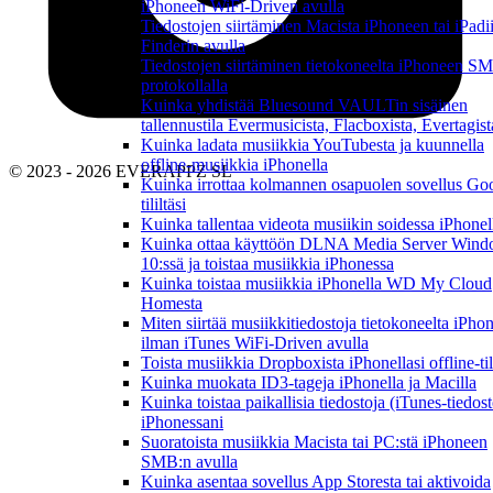
iPhoneen WiFi-Driven avulla
Tiedostojen siirtäminen Macista iPhoneen tai iPadi
Finderin avulla
Tiedostojen siirtäminen tietokoneelta iPhoneen S
protokollalla
Kuinka yhdistää Bluesound VAULTin sisäinen
tallennustila Evermusicista, Flacboxista, Evertagist
Kuinka ladata musiikkia YouTubesta ja kuunnella
offline-musiikkia iPhonella
© 2023 - 2026 EVERAPPZ SL
Kuinka irrottaa kolmannen osapuolen sovellus Go
tililtäsi
Kuinka tallentaa videota musiikin soidessa iPhonel
Kuinka ottaa käyttöön DLNA Media Server Win
10:ssä ja toistaa musiikkia iPhonessa
Kuinka toistaa musiikkia iPhonella WD My Cloud
Homesta
Miten siirtää musiikkitiedostoja tietokoneelta iPho
ilman iTunes WiFi-Driven avulla
Toista musiikkia Dropboxista iPhonellasi offline-ti
Kuinka muokata ID3-tageja iPhonella ja Macilla
Kuinka toistaa paikallisia tiedostoja (iTunes-tiedost
iPhonessani
Suoratoista musiikkia Macista tai PC:stä iPhoneen
SMB:n avulla
Kuinka asentaa sovellus App Storesta tai aktivoida