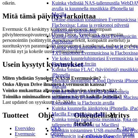
Kuinka yhdistää NAS-tallennustila WebDA
oikein.
avulla ja kuunnella musiikkia iPhonella tai
Macilla
Mitä tämä päivitys tarkoittaa
Offline-musiikin toistaminen Evermusicissa 
Flacboxissa: Lataa ja synkronoi pilvestä
Evermusic 6.8 keskittyy kolmeen alueeseen: laajempaan
paikallisiin tiedostoihin
pilviyhteensopivuuteen (Aliyun Drive, Synology), syvempään
Kuinka tuoda M3U-soittolista Evermusiciin 
personointiin (soitintyylit, kansikuvaefektit, kompaktit asettelut) ja
Flacboxiin
suorituskyvyn parannuksiin (nopeammat kansikuvat, raahaa ja pudota
Kuinka viedä kappalekokoelma M3U-, CSV
Päivitä nyt ja kokeile uusia ominaisuuksia.
TXT-muotoon Evermusicissa ja Flacboxissa
Vie koko kuunteluhistoriasi Evermusicista ja
Usein kysytyt kysymykset
Flacboxista Last.fm:iin
Kuinka toistaa FLAC (häviötöntä) musiikki
iPhonella
Miten yhdistän Synology NAS:n Evermusiciin?
Musiikin suoratoisto iCloud Drivesta iPhonel
Onko Aliyun Drive ilmainen Evermusicin kanssa?
Macilla
Voinko mukauttaa albumin kansikuvien vieritystyyliä?
Kuinka lisätä ja tarkastella kommentteja
Toimiiko minimaalinen soittimen näyttö kaikilla laitteilla?
ääniraidoillesi iPhonessa, iPadissa ja Maciss
Last updated on
syyskuuta 17, 2024
Evermusicin ja Flacboxin avulla
Kuinka kuunnella äänikirjoja iPhonella, iPadi
Tuotteet
Ohje
Oikeudelliset
Yritys
Macilla Evermusicin avulla
Kuinka toistaa paikallista musiikkia, joka on
tiedot
tallennettu iPhonellesi tai Macillesi
Evervideo
UKK
Tietoa
Musiikin toistaminen USB-muistitikulta iPh
Evermusic
Ohjeet
meistä
Evermusicin ja SanDiskin iXpandin avulla
Oikeudellinen