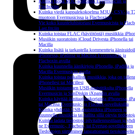
Kuinka tuoda M3U-soittolista Evermusiciin ja
Flacboxiin
Kuinka viedä kappalekokoelma M3U-, CSV- ja 
muotoon Evermusicissa ja Flacboxissa
Vie koko kuunteluhistoriasi Evermusicista ja Flacb
Last.fm:iin
Kuinka toistaa FLAC (häviötöntä) musiikkia iPhon
Musiikin suoratoisto iCloud Drivesta iPhonella tai
Macilla
Kuinka lisätä ja tarkastella kommentteja ääniraidoil
iPhonessa, iPadissa ja Macissa Evermusicin ja
Flacboxin avulla
Kuinka kuunnella äänikirjoja iPhonella, iPadilla ja
Macilla Evermusicin avulla
Kuinka toistaa paikallista musiikkia, joka on tallen
iPhonellesi tai Macillesi
Musiikin toistaminen USB-muistitikulta iPhonella
Evermusicin ja SanDiskin iXpandin avulla
Kuinka käyttää äänitaajuuskorjainta iPhonessa, iPa
tai Macissa Evermusic- ja Flacbox-sovelluksilla
Kuinka yhdistää USB-muistitikku iPhoneen ja
kuunnella musiikkia tai hallita sillä olevia tiedostoj
Kuinka ladata tiedostoja pilvitallennustilaan ja yhd
ne Evermusic-, Flacbox- tai Evertag-sovellukseen
Tiedostojen siirtäminen langattomasti tietokoneelta