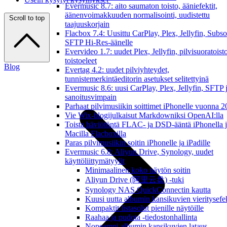
Evermusic 8.7: aito saumaton toisto, ääniefektit,
äänenvoimakkuuden normalisointi, uudistettu
Scroll to top
taajuuskorjain
Flacbox 7.4: Uusittu CarPlay, Plex, Jellyfin, Subso
SFTP Hi-Res-äänelle
Evervideo 1.7: uudet Plex, Jellyfin, pilvisuoratoisto
toistoeleet
Blog
Evertag 4.2: uudet pilviyhteydet,
tunnistemerkintäeditorin asetukset selitettyinä
Evermusic 8.6: uusi CarPlay, Plex, Jellyfin, SFTP 
sanoitusvimpain
Parhaat pilvimusiikin soittimet iPhonelle vuonna 
Vie Wix-blogijulkaisut Markdowniksi OpenAI:lla
Toista häviötöntä FLAC- ja DSD-ääntä iPhonella 
Macilla Flacboxilla
Paras pilvimusiikin soitin iPhonelle ja iPadille
Evermusic 6.8: Aliyun Drive, Synology, uudet
käyttöliittymätyylit
Minimaalinen koko näytön soitin
Aliyun Drive (阿里云盘) -tuki
Synology NAS QuickConnectin kautta
Kuusi uutta albumin kansikuvien vieritysefe
Kompaktit listasolut pienille näytöille
Raahaa ja pudota -tiedostonhallinta
Nopeampi albumin kansikuvien lataus