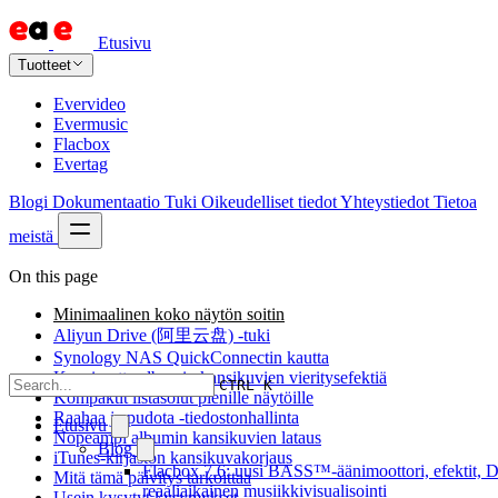
Etusivu
Tuotteet
Evervideo
Evermusic
Flacbox
Evertag
Blogi
Dokumentaatio
Tuki
Oikeudelliset tiedot
Yhteystiedot
Tietoa
meistä
On this page
Minimaalinen koko näytön soitin
Aliyun Drive (阿里云盘) -tuki
Synology NAS QuickConnectin kautta
Kuusi uutta albumin kansikuvien vieritysefektiä
CTRL K
Kompaktit listasolut pienille näytöille
Raahaa ja pudota -tiedostonhallinta
Etusivu
Nopeampi albumin kansikuvien lataus
Blog
iTunes-kirjaston kansikuvakorjaus
Flacbox 7.6: uusi BASS™-äänimoottori, efektit, D
Mitä tämä päivitys tarkoittaa
reaaliaikainen musiikkivisualisointi
Usein kysytyt kysymykset