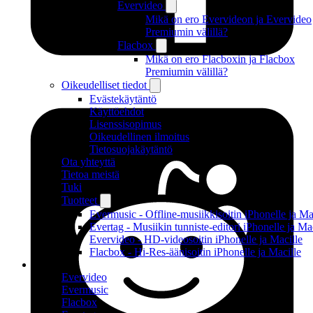
Evervideo
Mikä on ero Evervideon ja Evervideo
Premiumin välillä?
Flacbox
Mikä on ero Flacboxin ja Flacbox
Premiumin välillä?
Oikeudelliset tiedot
Evästekäytäntö
Käyttöehdot
Lisenssisopimus
Oikeudellinen ilmoitus
Tietosuojakäytäntö
Ota yhteyttä
Tietoa meistä
Tuki
Tuotteet
Evermusic - Offline-musiikkisoitin iPhonelle ja Ma
Evertag - Musiikin tunniste-editori iPhonelle ja Ma
Evervideo - HD-videosoitin iPhonelle ja Macille
Flacbox - Hi-Res-äänisoitin iPhonelle ja Macille
Tuotteet
Evervideo
Evermusic
Flacbox