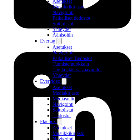
Asetukset
Musiikkikirjasto
Navigointi
Paikalliset tiedostot
Soittolistat
Yhteydet
Äänisoitin
Evertag
Asetukset
Navigointi
Paikalliset Tiedostot
Tunnistemuokkain
Tägikentän vastaavuudet
Yhteydet
Evervideo
Asetukset
Mediakirjasto
Mediasoitin
Navigointi
Soittolistat
Tiedostot
Flacbox
Asetukset
Musiikkikirjasto
Navigointi