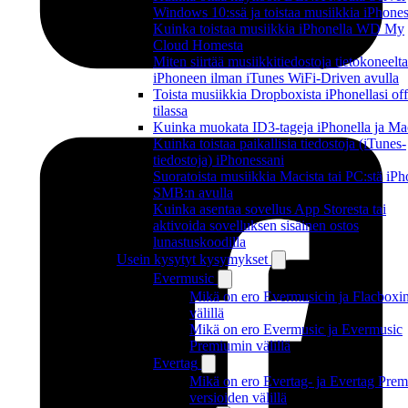
Windows 10:ssä ja toistaa musiikkia iPhone
Kuinka toistaa musiikkia iPhonella WD My
Cloud Homesta
Miten siirtää musiikkitiedostoja tietokoneelta
iPhoneen ilman iTunes WiFi-Driven avulla
Toista musiikkia Dropboxista iPhonellasi off
tilassa
Kuinka muokata ID3-tageja iPhonella ja Mac
Kuinka toistaa paikallisia tiedostoja (iTunes-
tiedostoja) iPhonessani
Suoratoista musiikkia Macista tai PC:stä iP
SMB:n avulla
Kuinka asentaa sovellus App Storesta tai
aktivoida sovelluksen sisäinen ostos
lunastuskoodilla
Usein kysytyt kysymykset
Evermusic
Mikä on ero Evermusicin ja Flacboxi
välillä
Mikä on ero Evermusic ja Evermusic
Premiumin välillä
Evertag
Mikä on ero Evertag- ja Evertag Prem
versioiden välillä