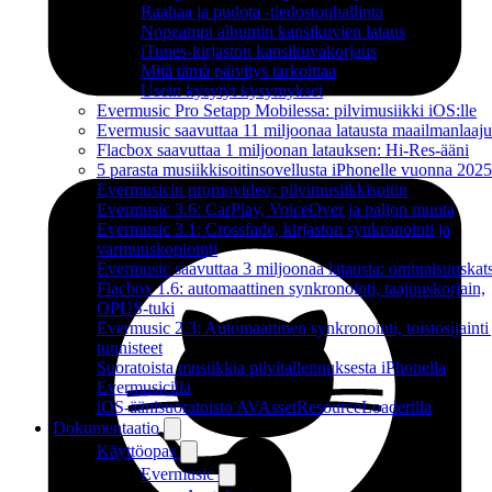
Raahaa ja pudota -tiedostonhallinta
Nopeampi albumin kansikuvien lataus
iTunes-kirjaston kansikuvakorjaus
Mitä tämä päivitys tarkoittaa
Usein kysytyt kysymykset
Evermusic Pro Setapp Mobilessa: pilvimusiikki iOS:lle
Evermusic saavuttaa 11 miljoonaa latausta maailmanlaajui
Flacbox saavuttaa 1 miljoonan latauksen: Hi-Res-ääni
5 parasta musiikkisoitinsovellusta iPhonelle vuonna 2025
Evermusicin promovideo: pilvimusiikkisoitin
Evermusic 3.6: CarPlay, VoiceOver ja paljon muuta
Evermusic 3.1: Crossfade, kirjaston synkronointi ja
varmuuskopiointi
Evermusic saavuttaa 3 miljoonaa latausta: ominaisuuskat
Flacbox 1.6: automaattinen synkronointi, taajuuskorjain,
OPUS-tuki
Evermusic 2.3: Automaattinen synkronointi, toistosijainti 
tunnisteet
Suoratoista musiikkia pilvitallennuksesta iPhonella
Evermusicilla
iOS-äänisuoratoisto AVAssetResourceLoaderilla
Dokumentaatio
Käyttöopas
Evermusic