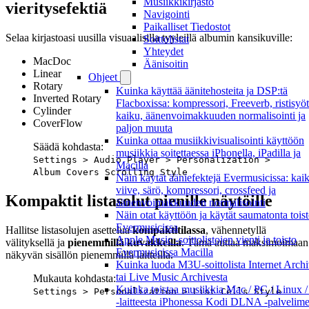
Musiikkikirjasto
vieritysefektiä
Navigointi
Paikalliset Tiedostot
Selaa kirjastoasi uusilla visuaalisilla tyyleillä albumin kansikuville:
Soittolistat
Yhteydet
MacDoc
Äänisoitin
Linear
Ohjeet
Rotary
Kuinka käyttää äänitehosteita ja DSP:tä
Inverted Rotary
Flacboxissa: kompressori, Freeverb, ristisyöt
Cylinder
kaiku, äänenvoimakkuuden normalisointi ja
CoverFlow
paljon muuta
Kuinka ottaa musiikkivisualisointi käyttöön
Säädä kohdasta:
musiikkia soitettaessa iPhonella, iPadilla ja
Settings > Audio Player > Personalization >
Macilla
Album Covers Scrolling Style
Näin käytät ääniefektejä Evermusicissa: kai
viive, särö, kompressori, crossfeed ja
Kompaktit listasolut pienille näytöille
äänenvoimakkuuden normalisointi
Näin otat käyttöön ja käytät saumatonta tois
Evermusicissa
Hallitse listasolujen asettelua
kompaktitilassa
, vähennetyllä
Apple Music -soittolistojen vienti ja toisto
välityksellä ja
pienemmillä kuvakkeilla
. Tämä auttaa maksimoimaan
Evermusicissa Macilla
näkyvän sisällön pienemmillä laitteilla.
Kuinka luoda M3U-soittolista Internet Archi
tai Live Music Archivesta
Mukauta kohdasta:
Kuinka toistaa musiikkia Mac / PC / Linux
Settings > Personalization > List Cells Style
-laitteesta iPhonessa Kodi DLNA -palvelim