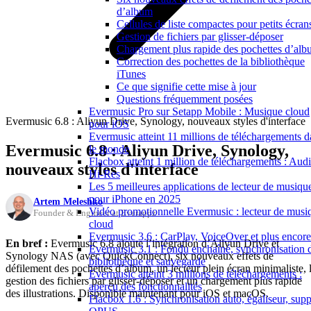
d’album
Cellules de liste compactes pour petits écran
Gestion de fichiers par glisser-déposer
Chargement plus rapide des pochettes d’al
Correction des pochettes de la bibliothèque
iTunes
Ce que signifie cette mise à jour
Questions fréquemment posées
Evermusic Pro sur Setapp Mobile : Musique cloud
Evermusic 6.8 : Aliyun Drive, Synology, nouveaux styles d'interface
pour iOS
Evermusic atteint 11 millions de téléchargements d
Evermusic 6.8 : Aliyun Drive, Synology,
le monde
Flacbox atteint 1 million de téléchargements : Aud
nouveaux styles d'interface
Hi-Res
Les 5 meilleures applications de lecteur de musiqu
pour iPhone en 2025
Artem Meleshko
Vidéo promotionnelle Evermusic : lecteur de musi
Founder & Engineer at Everappz
cloud
Evermusic 3.6 : CarPlay, VoiceOver et plus encore
En bref :
Evermusic 6.8 ajoute l’intégration d’Aliyun Drive et
Evermusic 3.1 : Fondu enchaîné, synchronisation 
Synology NAS (avec QuickConnect), six nouveaux effets de
bibliothèque et sauvegarde
défilement des pochettes d’album, un lecteur plein écran minimaliste, 
Evermusic atteint 3 millions de téléchargements :
gestion des fichiers par glisser-déposer et un chargement plus rapide
aperçu des fonctionnalités
des illustrations. Disponible maintenant pour iOS et macOS.
Flacbox 1.6 : Synchronisation auto, égaliseur, supp