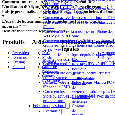
Comment connecter un Synology NAS à Evermusic ?
votre compte Google
L’utilisation d’Aliyun Drive avec Evermusic est-elle gratuite ?
Comment enregistrer une vidéo tout en écou
Puis-je personnaliser le style de défilement des pochettes d’album
de la musique sur iPhone
?
Comment activer le serveur multimédia D
L’écran de lecteur minimaliste fonctionne-t-il avec tous les
sous Windows 10 et écouter votre musique s
appareils ?
iPhone
Dernière modification
septembre 17, 2024
Comment lire de la musique sur iPhone depu
WD My Cloud Home
Produits
Aide
Mentions
Entrepri
Comment transférer des fichiers musicaux d
ordinateur vers un iPhone sans iTunes avec
légales
WiFi-Drive
Evervideo
FAQ
À propo
Écouter de la musique depuis Dropbox sur v
Evermusic
Mode
Blog
iPhone hors connexion
Mentions
Evertag
d'emploi
Contact
Comment modifier les tags ID3 sur iPhone e
légales
Flacbox
Guide de
Mac
Politique
l'utilisateur
Comment lire des fichiers locaux (fichiers
de
Contacter
iTunes) sur mon iPhone
confidentialité
l'assistance
Diffusez votre musique depuis Mac ou PC v
Politique
iPhone via SMB
de
Comment installer une application depuis l'
cookies
Store ou activer un achat intégré avec un co
Conditions
promotionnel
générales
Foire aux questions
Contrat
de
Evermusic