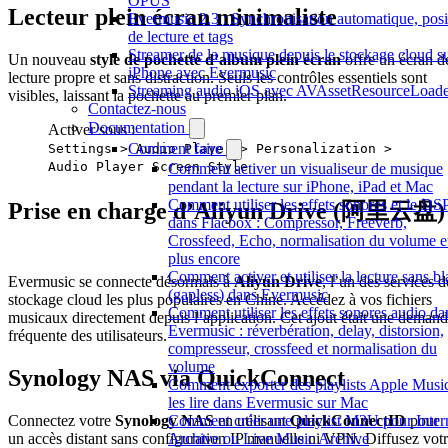
OPUS
Lecteur plein écran minimaliste
Evermusic 2.3 : Synchronisation automatique, posi
de lecture et tags
Streamer de la musique depuis le stockage cloud s
Un nouveau
style de pochette d’album plein écran
offre un écran d
iPhone avec Evermusic
lecture propre et sans distraction. Seuls les contrôles essentiels sont
Streaming audio iOS avec AVAssetResourceLoade
visibles, laissant la pochette au premier plan.
Contactez-nous
Documentation
Activer sous :
Comment faire
Settings > Audio Player > Personalization >
Audio Player Screen Style
Comment activer un visualiseur de musique
pendant la lecture sur iPhone, iPad et Mac
Comment utiliser les effets sonores et le DS
Prise en charge d’Aliyun Drive (阿里云盘)
dans Flacbox : Compressor, Freeverb,
Crossfeed, Echo, normalisation du volume e
plus encore
Comment activer et utiliser la lecture sans b
Evermusic se connecte désormais à
Aliyun Drive
, l’un des services d
(gapless) dans Evermusic
stockage cloud les plus populaires en Chine. Accédez à vos fichiers
Comment utiliser les effets sonores audio da
musicaux directement depuis l’application. Cet ajout était une deman
Evermusic : réverbération, delay, distorsion,
fréquente des utilisateurs.
compresseur, crossfeed et normalisation du
volume
Synology NAS via QuickConnect
Comment exporter des playlists Apple Music
les lire dans Evermusic sur Mac
Comment créer une playlist M3U pour Inter
Connectez votre
Synology NAS
en utilisant
QuickConnectID
pour
Archive ou Live Music Archive
un accès distant sans configuration IP manuelle ni VPN. Diffusez vot