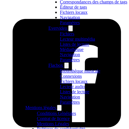
Correspondances des champs de tags
Éditeur de tags
Fichiers locaux
Navigation
Paramètres
Evervideo
Fichiers
Lecteur multimédia
Listes de lecture
Médiathèque
Navigation
Paramètres
Flacbox
Bibliothèque musicale
Connexions
Fichiers locaux
Lecteur audio
Listes de lecture
Navigation
Paramètres
Mentions légales
Conditions Générales
Contrat de licence
Mentions Légales
Politique de confidentialité