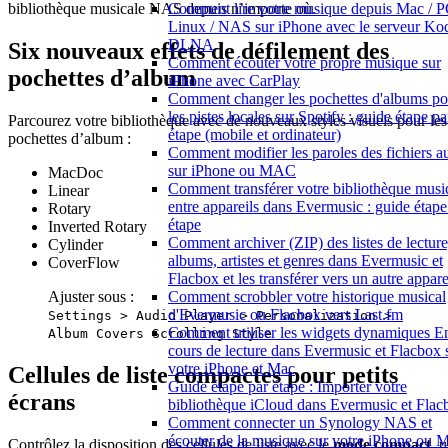
Comment lire votre musique depuis Mac / P
bibliothèque musicale NAS depuis n’importe où.
Linux / NAS sur iPhone avec le serveur Ko
DLNA
Six nouveaux effets de défilement des
Comment écouter votre propre musique sur
pochettes d’album
iPhone avec CarPlay
Comment changer les pochettes d'albums po
les pistes locales sur Spotify : guide étape pa
Parcourez votre bibliothèque avec de nouveaux styles visuels pour les
étape (mobile et ordinateur)
pochettes d’album :
Comment modifier les paroles des fichiers a
sur iPhone ou MAC
MacDoc
Comment transférer votre bibliothèque musi
Linear
entre appareils dans Evermusic : guide étape
Rotary
étape
Inverted Rotary
Comment archiver (ZIP) des listes de lecture
Cylinder
albums, artistes et genres dans Evermusic et
CoverFlow
Flacbox et les transférer vers un autre appare
Comment scrobbler votre historique musical
Ajuster sous :
d'Evermusic ou Flacbox vers Last.fm
Settings > Audio Player > Personalization >
Comment utiliser les widgets dynamiques E
Album Covers Scrolling Style
cours de lecture dans Evermusic et Flacbox 
votre iPhone et Mac
Cellules de liste compactes pour petits
Guide étape par étape : Importer votre
écrans
bibliothèque iCloud dans Evermusic et Flac
Comment connecter un Synology NAS et
écouter de la musique sur votre iPhone ou 
Contrôlez la disposition des cellules de liste avec le
mode compact
, 