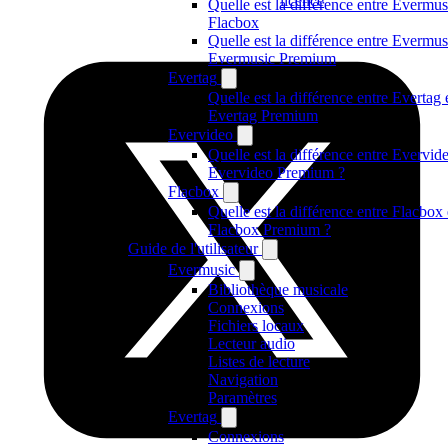
licence
Quelle est la différence entre Evermus
Flacbox
Quelle est la différence entre Evermus
Evermusic Premium
Evertag
Quelle est la différence entre Evertag 
Evertag Premium
Evervideo
Quelle est la différence entre Evervide
Evervideo Premium ?
Flacbox
Quelle est la différence entre Flacbox 
Flacbox Premium ?
Guide de l'utilisateur
Evermusic
Bibliothèque musicale
Connexions
Fichiers locaux
Lecteur audio
Listes de lecture
Navigation
Paramètres
Evertag
Connexions