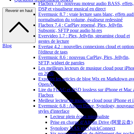
Flacbox 7.6 : nouveau moteur audio BASS, effets,
DSP et visualiseur musical en direct
Revenir en haut
Evermusic 8.7 : vraie lecture sans blanc, effets aud
normalisation du volume, égaliseur redessiné
Flacbox 7.4 : CarPlay repensé, Plex, Jellyfin,
Subsonic, SFTP pour audio hi-res
Evervideo 1.7 : Plex, Jellyfin, streaming cloud et
gestes de lecture
Blog
Evertag 4.2 : nouvelles connexions cloud et option
l'éditeur de tags
Evermusic 8.6 : nouveau CarPlay, Plex, Jellyfin,
SFTP, widget de paroles
Les meilleurs lecteurs de musique cloud pour iPho
en 2026
Exporter les articles de blog Wix en Markdown av
OpenAI
Lire du FLAC et DSD lossless sur iPhone et Mac 
Flacbox
Meilleur lecteur de musique cloud pour iPhone et 
Evermusic 6.8 : Aliyun Drive, Synology, nouveau
styles d'interface
Lecteur plein écran minimaliste
Prise en charge d’Aliyun Drive (阿里云盘)
Synology NAS via QuickConnect
Six nouveaux effets de défilement des poche