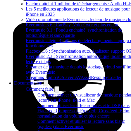
Flacbox atteint 1 million de téléchargements : Audio Hi-
Les 5 meilleures applications de lecteur de musique pour
iPhone en 2025
Vidéo promotionnelle Evermusic : lecteur de musique cl
Evermusic 3.6 : CarPlay, VoiceOver et plus encore
Evermusic 3.1 : Fondu enchaîné, synchronisation de
bibliothèque et sauvegarde
Evermusic atteint 3 millions de téléchargements : aperçu 
fonctionnalités
Flacbox 1.6 : Synchronisation auto, égaliseur, support 
Evermusic 2.3 : Synchronisation automatique, position d
lecture et tags
Streamer de la musique depuis le stockage cloud sur iPh
avec Evermusic
Streaming audio iOS avec AVAssetResourceLoader
Documentation
Comment faire
Comment activer un visualiseur de musique pendan
lecture sur iPhone, iPad et Mac
Comment utiliser les effets sonores et le DSP dans
Flacbox : Compressor, Freeverb, Crossfeed, Echo,
normalisation du volume et plus encore
Comment activer et utiliser la lecture sans blanc
(gapless) dans Evermusic