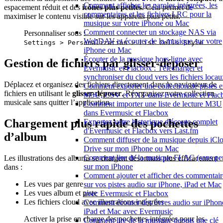
Comment afficher les paroles intégrées, les
espacement réduit et des
icônes plus petites
. Cela permet de
commentaires et les fichiers LRC pour la
maximiser le contenu visible sur les appareils plus petits.
musique sur votre iPhone ou Mac
Comment connecter un stockage NAS via
Personnaliser sous :
WebDAV et écouter de la musique sur votre
Settings > Personalization > List Cells Style
iPhone ou Mac
Écouter de la musique hors ligne avec
Gestion de fichiers par glisser-déposer
Evermusic et Flacbox : Télécharger et
synchroniser du cloud vers les fichiers locau
Déplacez et organisez des fichiers directement dans le navigateur de
Comment exporter une collection de pistes 
fichiers en utilisant le
glisser-déposer
. Réorganisez votre collection
M3U, CSV et TXT dans Evermusic et Flac
musicale sans quitter l’application.
Comment importer une liste de lecture M3U
dans Evermusic et Flacbox
Chargement plus rapide des pochettes
Exportez votre historique d'écoute complet
d'Evermusic et Flacbox vers Last.fm
d’album
Comment diffuser de la musique depuis iCl
Drive sur mon iPhone ou Mac
Comment lire de la musique FLAC (sans per
Les illustrations des albums se chargent désormais plus efficacement
sur mon iPhone
dans :
Comment ajouter et afficher des commentair
Les vues par genre
sur vos pistes audio sur iPhone, iPad et Mac
Les vues album et piste
avec Evermusic et Flacbox
Les fichiers cloud avec illustrations intégrées
Comment écouter des livres audio sur iPhon
iPad et Mac avec Evermusic
Activer la prise en charge des pochettes intégrées pour les
Comment lire de la musique depuis une clé