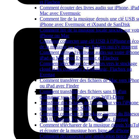
et Flacbox
Comment écouter des livres audio sur iPhone, iPad
Mac avec Evermusic
Comment lire de la musique depuis une clé USB s
iPhone avec Evermusic et iXpand de SanDisk
Comment lire de la musique locale stockée sur vot
iPhone ou Mac
Comment connecter une clé USB à l'iPhone et éco
de la musique ou gérer les fichiers qui s'y trouvent
Comment utiliser l'égaliseur audio sur votre iPhone
iPad ou Mac avec Evermusic et Flacbox
Comment télécharger des fichiers vers le stockage
cloud et les connecter à Evermusic, Flacbox ou
Evertag
Comment transférer des fichiers de Mac vers iPho
ou iPad avec Finder
Comment transférer des fichiers sans fil d'un
ordinateur vers un iPhone avec WiFi-Drive
Transférer des fichiers de l'ordinateur vers l'iPhone
utilisant le protocole SMB
Comment connecter le stockage interne du Blueso
VAULT depuis Evermusic, Flacbox, Evertag
Comment télécharger de la musique depuis YouTu
et écouter de la musique hors ligne sur iPhone
Comment déconnecter une application tierce de vo