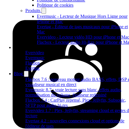
Politique de cookies
Produits
Evermusic - Lecteur de Musique Hors Ligne pour
iPhone et Mac
Evertag - Éditeur de tags musicaux pour iPhone et
Mac
Evervideo - Lecteur vidéo HD pour iPhone et Ma
Flacbox - Lecteur audio Hi-Res pour iPhone et M
Produits
Evervideo
Evermusic
Flacbox
Evertag
Blog
Flacbox 7.6 : nouveau moteur audio BASS, effets, DSP 
visualiseur musical en direct
Evermusic 8.7 : vraie lecture sans blanc, effets audio,
normalisation du volume, égaliseur redessiné
Flacbox 7.4 : CarPlay repensé, Plex, Jellyfin, Subsonic,
SFTP pour audio hi-res
Evervideo 1.7 : Plex, Jellyfin, streaming cloud et gestes 
lecture
Evertag 4.2 : nouvelles connexions cloud et options de
l'éditeur de tags