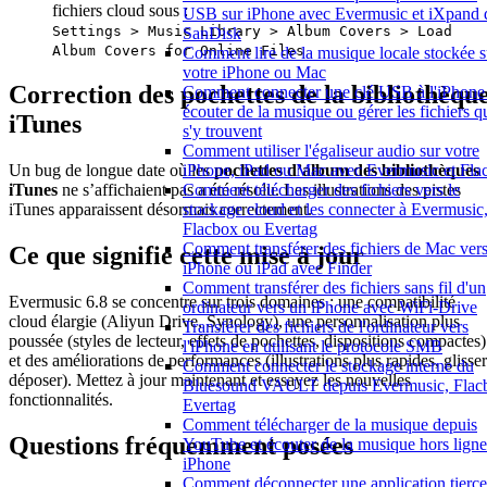
fichiers cloud sous :
USB sur iPhone avec Evermusic et iXpand 
Settings > Music Library > Album Covers > Load
SanDisk
Album Covers for Online Files
Comment lire de la musique locale stockée s
votre iPhone ou Mac
Correction des pochettes de la bibliothèqu
Comment connecter une clé USB à l'iPhone 
écouter de la musique ou gérer les fichiers q
iTunes
s'y trouvent
Comment utiliser l'égaliseur audio sur votre
iPhone, iPad ou Mac avec Evermusic et Fla
Un bug de longue date où les
pochettes d’album des bibliothèques
Comment télécharger des fichiers vers le
iTunes
ne s’affichaient pas a été résolu. Les illustrations des pistes
stockage cloud et les connecter à Evermusic
iTunes apparaissent désormais correctement.
Flacbox ou Evertag
Comment transférer des fichiers de Mac ver
Ce que signifie cette mise à jour
iPhone ou iPad avec Finder
Comment transférer des fichiers sans fil d'un
Evermusic 6.8 se concentre sur trois domaines : une compatibilité
ordinateur vers un iPhone avec WiFi-Drive
cloud élargie (Aliyun Drive, Synology), une personnalisation plus
Transférer des fichiers de l'ordinateur vers
poussée (styles de lecteur, effets de pochettes, dispositions compactes)
l'iPhone en utilisant le protocole SMB
et des améliorations de performances (illustrations plus rapides, glisser
Comment connecter le stockage interne du
déposer). Mettez à jour maintenant et essayez les nouvelles
Bluesound VAULT depuis Evermusic, Flac
fonctionnalités.
Evertag
Comment télécharger de la musique depuis
Questions fréquemment posées
YouTube et écouter de la musique hors ligne
iPhone
Comment déconnecter une application tierce