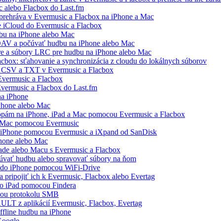
c alebo Flacbox do Last.fm
prehráva v Evermusic a Flacbox na iPhone a Mac
e iCloud do Evermusic a Flacbox
bu na iPhone alebo Mac
AV a počúvať hudbu na iPhone alebo Mac
áre a súbory LRC pre hudbu na iPhone alebo Mac
acbox: sťahovanie a synchronizácia z cloudu do lokálnych súborov
, CSV a TXT v Evermusic a Flacbox
vermusic a Flacbox
Evermusic a Flacbox do Last.fm
na iPhone
Phone alebo Mac
topám na iPhone, iPad a Mac pomocou Evermusic a Flacbox
a Mac pomocou Evermusic
a iPhone pomocou Evermusic a iXpand od SanDisk
Phone alebo Mac
Pade alebo Macu s Evermusic a Flacbox
čúvať hudbu alebo spravovať súbory na ňom
a do iPhone pomocou WiFi-Drive
 pripojiť ich k Evermusic, Flacbox alebo Evertag
bo iPad pomocou Findera
cou protokolu SMB
AULT z aplikácií Evermusic, Flacbox, Evertag
ffline hudbu na iPhone
 Google