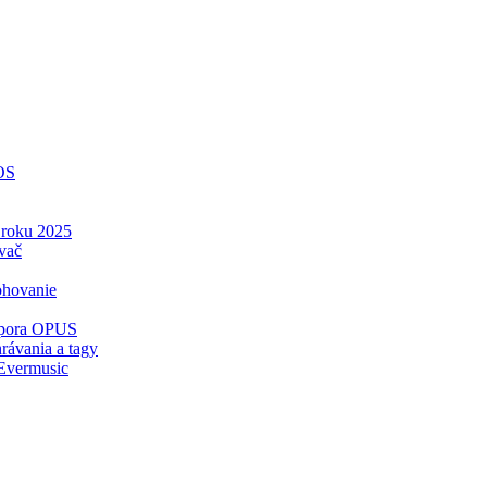
iOS
v roku 2025
vač
ohovanie
odpora OPUS
rávania a tagy
 Evermusic