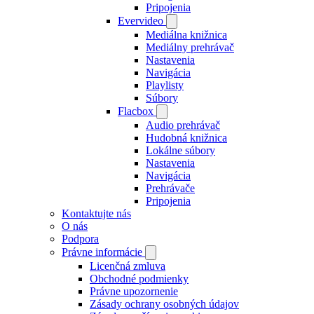
Pripojenia
Evervideo
Mediálna knižnica
Mediálny prehrávač
Nastavenia
Navigácia
Playlisty
Súbory
Flacbox
Audio prehrávač
Hudobná knižnica
Lokálne súbory
Nastavenia
Navigácia
Prehrávače
Pripojenia
Kontaktujte nás
O nás
Podpora
Právne informácie
Licenčná zmluva
Obchodné podmienky
Právne upozornenie
Zásady ochrany osobných údajov