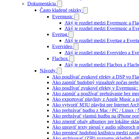
Dokumentácia
Často kladené otázky
Evermusic
Aký je rozdiel medzi Evermusic a Fl
Aký je rozdiel medzi Evermusic a E
Evertag
Aký je rozdiel medzi Evertag a Ever
Evervideo
Aký je rozdiel medzi Evervideo a Ev
Flacbox
Aký je rozdiel medzi Flacbox a Flac
Návody
Ako používať zvukové efekty a DSP vo Flac
Ako zapnúť hudobný vizualizér počas prehr
Ako používať zvukové efekty v Evermusic: re
Ako zapnúť a používať prehrávanie bez me
Ako exportovať playlisty z Apple Music a 
Ako vytvoriť M3U playlist pre Internet Arc
Ako prehrávať hudbu z Mac / PC / Linux 
Ako prehrávať vlastnú hudbu na iPhone p
Ako zmeniť obaly albumov pre lokálne sklad
Ako upraviť texty piesní v audio súboroch
Ako preniesť hudobnú knižnicu medzi zaria
Ako archivovať (ZIP) zoznamy skladieb, albu