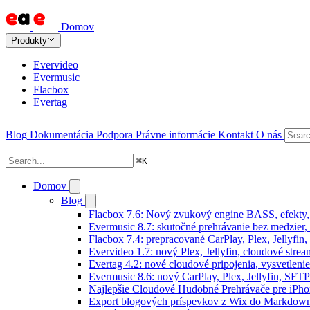
Domov
Produkty
Evervideo
Evermusic
Flacbox
Evertag
Blog
Dokumentácia
Podpora
Právne informácie
Kontakt
O nás
⌘
K
Domov
Blog
Flacbox 7.6: Nový zvukový engine BASS, efekty,
Evermusic 8.7: skutočné prehrávanie bez medzier, 
Flacbox 7.4: prepracované CarPlay, Plex, Jellyfi
Evervideo 1.7: nový Plex, Jellyfin, cloudové strea
Evertag 4.2: nové cloudové pripojenia, vysvetlenie
Evermusic 8.6: nový CarPlay, Plex, Jellyfin, SFTP
Najlepšie Cloudové Hudobné Prehrávače pre iPho
Export blogových príspevkov z Wix do Markdo