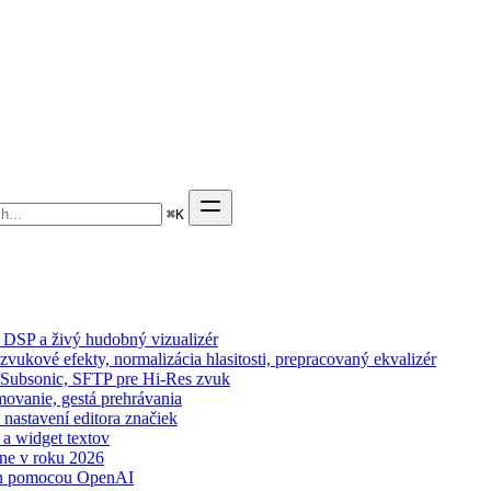
⌘
K
 DSP a živý hudobný vizualizér
zvukové efekty, normalizácia hlasitosti, prepracovaný ekvalizér
n, Subsonic, SFTP pre Hi-Res zvuk
movanie, gestá prehrávania
 nastavení editora značiek
 a widget textov
ne v roku 2026
wn pomocou OpenAI