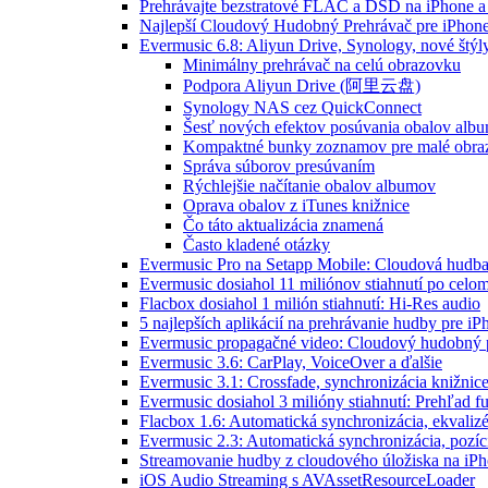
Prehrávajte bezstratové FLAC a DSD na iPhone a
Najlepší Cloudový Hudobný Prehrávač pre iPhone
Evermusic 6.8: Aliyun Drive, Synology, nové štýl
Minimálny prehrávač na celú obrazovku
Podpora Aliyun Drive (阿里云盘)
Synology NAS cez QuickConnect
Šesť nových efektov posúvania obalov alb
Kompaktné bunky zoznamov pre malé obra
Správa súborov presúvaním
Rýchlejšie načítanie obalov albumov
Oprava obalov z iTunes knižnice
Čo táto aktualizácia znamená
Často kladené otázky
Evermusic Pro na Setapp Mobile: Cloudová hudba
Evermusic dosiahol 11 miliónov stiahnutí po celom
Flacbox dosiahol 1 milión stiahnutí: Hi-Res audio
5 najlepších aplikácií na prehrávanie hudby pre i
Evermusic propagačné video: Cloudový hudobný 
Evermusic 3.6: CarPlay, VoiceOver a ďalšie
Evermusic 3.1: Crossfade, synchronizácia knižnic
Evermusic dosiahol 3 milióny stiahnutí: Prehľad fu
Flacbox 1.6: Automatická synchronizácia, ekvali
Evermusic 2.3: Automatická synchronizácia, pozíci
Streamovanie hudby z cloudového úložiska na iP
iOS Audio Streaming s AVAssetResourceLoader