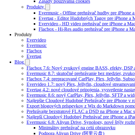
Zásady používania cookies
Produkty
Evermusic - Offline prehrávač hudby pre iPhone 
Evertag - Editor Hudobných Tagov pre iPhone a 
Evervideo - HD video prehrávač pre iPhone a Ma
Flacbox - Hi-Res audio prehrávač pre iPhone a M
Produkty
Evervideo
Evermusic
Flacbox
Evertag
Blog
Flacbox 7.6: Nový zvukový engine BASS, efekty, DSP a
Evermusic 8.7: skutočné prehrávanie bez medzier, zvukové
Flacbox 7.4: prepracované CarPlay, Plex, Jellyfin, Subs
Evervideo 1.7: nový Plex, Jellyfin, cloudové streamovani
Evertag 4.2: nové cloudové pripojenia, vysvetlenie nasta
Evermusic 8.6: nový CarPlay, Plex, Jellyfin, SFTP a wid
Najlepšie Cloudové Hudobné Prehrávače pre iPhone v r
Export blogových príspevkov z Wix do Markdown po
Prehrávajte bezstratové FLAC a DSD na iPhone a Mac s
Najlepší Cloudový Hudobný Prehrávač pre iPhone a iPa
Evermusic 6.8: Aliyun Drive, Synology, nové štýly rozhr
Minimálny prehrávač na celú obrazovku
Podpora Aliyun Drive (阿里云盘)