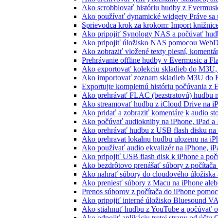
Ako scrobblovať históriu hudby z Evermusi
Ako používať dynamické widgety Práve sa 
Sprievodca krok za krokom: Import knižnic
Ako pripojiť Synology NAS a počúvať hud
Ako pripojiť úložisko NAS pomocou WebD
Ako zobraziť vložené texty piesní, koment
Prehrávanie offline hudby v Evermusic a Fl
Ako exportovať kolekciu skladieb do M3U
Ako importovať zoznam skladieb M3U do E
Exportujte kompletnú históriu počúvania z 
Ako prehrávať FLAC (bezstratovú) hudbu 
Ako streamovať hudbu z iCloud Drive na i
Ako pridať a zobraziť komentáre k audio s
Ako počúvať audioknihy na iPhone, iPad 
Ako prehrávať hudbu z USB flash disku n
Ako prehravat lokalnu hudbu ulozenu na i
Ako používať audio ekvalizér na iPhone, i
Ako pripojiť USB flash disk k iPhone a po
Ako bezdrôtovo prenášať súbory z počítač
Ako nahrať súbory do cloudového úložiska a
Ako preniesť súbory z Macu na iPhone ale
Prenos súborov z počítača do iPhone pomo
Ako pripojiť interné úložisko Bluesound V
Ako stiahnuť hudbu z YouTube a počúvať o
Ako odpojiť aplikáciu tretej strany od účtu