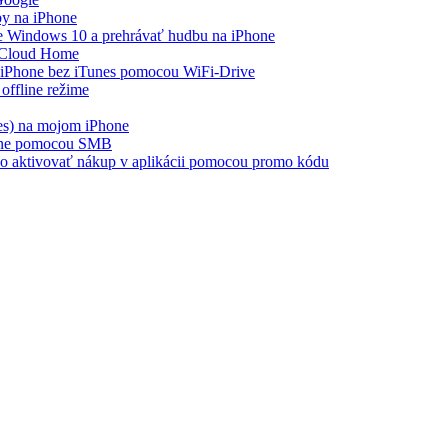
by na iPhone
 Windows 10 a prehrávať hudbu na iPhone
 Cloud Home
a iPhone bez iTunes pomocou WiFi-Drive
offline režime
es) na mojom iPhone
hone pomocou SMB
ebo aktivovať nákup v aplikácii pomocou promo kódu