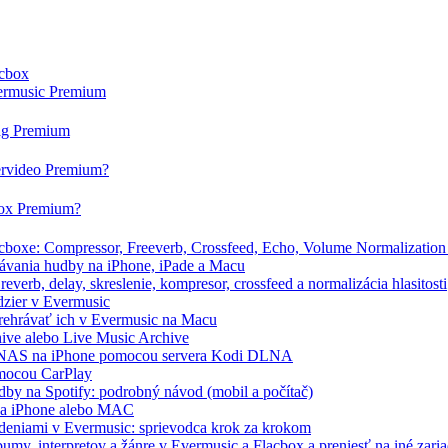
acbox
vermusic Premium
tag Premium
ervideo Premium?
box Premium?
boxe: Compressor, Freeverb, Crossfeed, Echo, Volume Normalization 
ávania hudby na iPhone, iPade a Macu
verb, delay, skreslenie, kompresor, crossfeed a normalizácia hlasitosti
dzier v Evermusic
prehrávať ich v Evermusic na Macu
hive alebo Live Music Archive
/ NAS na iPhone pomocou servera Kodi DLNA
omocou CarPlay
by na Spotify: podrobný návod (mobil a počítač)
 na iPhone alebo MAC
deniami v Evermusic: sprievodca krok za krokom
my, interpretov a žánre v Evermusic a Flacbox a preniesť na iné zari