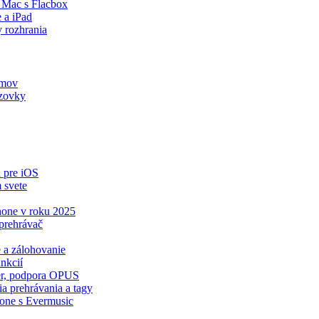
 Mac s Flacbox
 a iPad
y rozhrania
umov
zovky
 pre iOS
 svete
Phone v roku 2025
prehrávač
e a zálohovanie
nkcií
zér, podpora OPUS
a prehrávania a tagy
hone s Evermusic