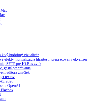
a Mac
Mac
c
ac
 živý hudobný vizualizér
 efekty, normalizácia hlasitosti, prepracovaný ekvalizér
onic, SFTP pre Hi-Res zvuk
e, gestá prehrávania
vení editora značiek
get textov
oku 2026
mocou OpenAI
 Flacbox
d
ania