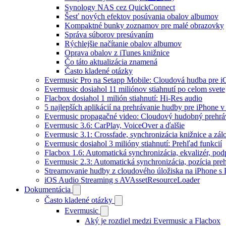
Synology NAS cez QuickConnect
Šesť nových efektov posúvania obalov albumov
Kompaktné bunky zoznamov pre malé obrazovky
Správa súborov presúvaním
Rýchlejšie načítanie obalov albumov
Oprava obalov z iTunes knižnice
Čo táto aktualizácia znamená
Často kladené otázky
Evermusic Pro na Setapp Mobile: Cloudová hudba pre 
Evermusic dosiahol 11 miliónov stiahnutí po celom svete
Flacbox dosiahol 1 milión stiahnutí: Hi-Res audio
5 najlepších aplikácií na prehrávanie hudby pre iPhone 
Evermusic propagačné video: Cloudový hudobný prehrá
Evermusic 3.6: CarPlay, VoiceOver a ďalšie
Evermusic 3.1: Crossfade, synchronizácia knižnice a zál
Evermusic dosiahol 3 milióny stiahnutí: Prehľad funkcií
Flacbox 1.6: Automatická synchronizácia, ekvalizér, p
Evermusic 2.3: Automatická synchronizácia, pozícia preh
Streamovanie hudby z cloudového úložiska na iPhone s
iOS Audio Streaming s AVAssetResourceLoader
Dokumentácia
Často kladené otázky
Evermusic
Aký je rozdiel medzi Evermusic a Flacbox