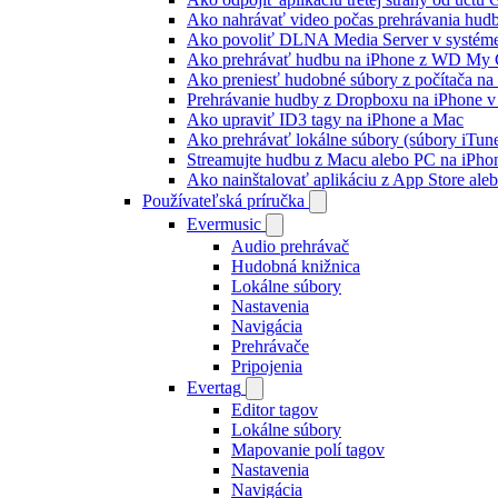
Ako nahrávať video počas prehrávania hud
Ako povoliť DLNA Media Server v systéme
Ako prehrávať hudbu na iPhone z WD My
Ako preniesť hudobné súbory z počítača n
Prehrávanie hudby z Dropboxu na iPhone v 
Ako upraviť ID3 tagy na iPhone a Mac
Ako prehrávať lokálne súbory (súbory iTun
Streamujte hudbu z Macu alebo PC na iP
Ako nainštalovať aplikáciu z App Store al
Používateľská príručka
Evermusic
Audio prehrávač
Hudobná knižnica
Lokálne súbory
Nastavenia
Navigácia
Prehrávače
Pripojenia
Evertag
Editor tagov
Lokálne súbory
Mapovanie polí tagov
Nastavenia
Navigácia