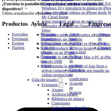
Cómo activar el servidor multimedia DLNA
¿Funciona la pantalla del reproductor minimal con todos los
Windows 10 y reproducir tu música en iPho
dispositivos?
Cómo reproducir música en iPhone desde 
Última actualización
septiembre 17, 2024
My Cloud Home
Cómo transferir archivos de música del
Productos
Ayuda
Legal
Empresa
ordenador al iPhone sin iTunes usando WiFi
Drive
Evervideo
Preguntas
Aviso
Acerca
Reproduce música de Dropbox en tu iPhone
Evermusic
frecuentes
legal
de
cuando estás sin conexión
Evertag
Instrucciones
Política
Blog
Cómo editar etiquetas ID3 en iPhone y Mac
Flacbox
Guía del
de
Contact
Cómo reproducir archivos locales (archivos 
usuario
privacidad
iTunes) en mi iPhone
Contactar
Política
Transmite tu música desde Mac o PC al iPh
con
de
usando SMB
soporte
cookies
Cómo instalar la app desde el App Store o
Términos
activar compras dentro de la app usando un
y
código promocional
condiciones
Guía del usuario
Acuerdo
Evermusic
de
Ajustes
licencia
Archivos locales
Biblioteca de música
Conexiones
Listas de reproducción