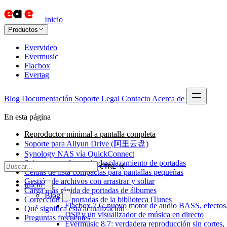
Inicio
Productos
Evervideo
Evermusic
Flacbox
Evertag
Blog
Documentación
Soporte
Legal
Contacto
Acerca de
En esta página
Reproductor minimal a pantalla completa
Soporte para Aliyun Drive (阿里云盘)
Synology NAS vía QuickConnect
Seis nuevos efectos de desplazamiento de portadas
CTRL K
Celdas de lista compactas para pantallas pequeñas
Gestión de archivos con arrastrar y soltar
Inicio
Carga más rápida de portadas de álbumes
Blog
Corrección de portadas de la biblioteca iTunes
Flacbox 7.6: nuevo motor de audio BASS, efectos
Qué significa esta actualización
DSP y un visualizador de música en directo
Preguntas frecuentes
Evermusic 8.7: verdadera reproducción sin cortes,