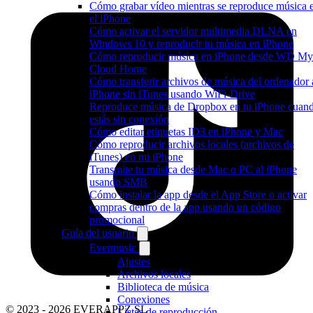
Cómo grabar vídeo mientras se reproduce música 
el iPhone
Cómo activar el servidor multimedia DLNA en
Windows 10 y reproducir tu música en iPhone
Cómo reproducir música en iPhone desde WD My
Cloud Home
Cómo transferir archivos de música del ordenador 
iPhone sin iTunes usando WiFi-Drive
Reproduce música de Dropbox en tu iPhone cuan
estás sin conexión
Cómo editar etiquetas ID3 en iPhone y Mac
Cómo reproducir archivos locales (archivos de
iTunes) en mi iPhone
Transmite tu música desde Mac o PC al iPhone
usando SMB
Cómo instalar la app desde el App Store o activar
compras dentro de la app usando un código
promocional
Guía del usuario
Evermusic
Ajustes
Archivos locales
Biblioteca de música
Conexiones
© 2023 - 2026 EVERAPPZ SL
Listas de reproducción