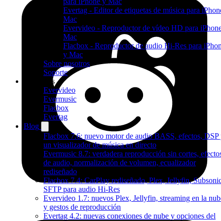
para iPhone y Mac
Evertag - Editor de etiquetas de música para iPhon
Mac
Evervideo - Reproductor de vídeo HD para iPhon
Mac
Flacbox - Reproductor de audio Hi-Res para iPho
y Mac
Sobre nosotros
Soporte
Productos
Evervideo
Evermusic
Flacbox
Evertag
Blog
Flacbox 7.6: nuevo motor de audio BASS, efectos, DSP
un visualizador de música en directo
Evermusic 8.7: verdadera reproducción sin cortes, efecto
de audio, normalización de volumen, ecualizador
rediseñado
Flacbox 7.4: CarPlay rediseñado, Plex, Jellyfin, Subsoni
SFTP para audio Hi-Res
Evervideo 1.7: nuevos Plex, Jellyfin, streaming en la nub
y gestos de reproducción
Evertag 4.2: nuevas conexiones de nube y opciones del