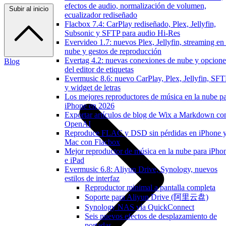
efectos de audio, normalización de volumen,
Subir al inicio
ecualizador rediseñado
Flacbox 7.4: CarPlay rediseñado, Plex, Jellyfin,
Subsonic y SFTP para audio Hi-Res
Evervideo 1.7: nuevos Plex, Jellyfin, streaming en 
nube y gestos de reproducción
Evertag 4.2: nuevas conexiones de nube y opcione
Blog
del editor de etiquetas
Evermusic 8.6: nuevo CarPlay, Plex, Jellyfin, SF
y widget de letras
Los mejores reproductores de música en la nube p
iPhone en 2026
Exportar artículos de blog de Wix a Markdown co
OpenAI
Reproduce FLAC y DSD sin pérdidas en iPhone 
Mac con Flacbox
Mejor reproductor de música en la nube para iPho
e iPad
Evermusic 6.8: Aliyun Drive, Synology, nuevos
estilos de interfaz
Reproductor minimal a pantalla completa
Soporte para Aliyun Drive (阿里云盘)
Synology NAS vía QuickConnect
Seis nuevos efectos de desplazamiento de
portadas