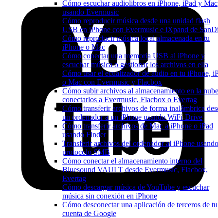
Cómo escuchar audiolibros en iPhone, iPad y Mac
usando Evermusic
Cómo reproducir música desde una unidad flash
USB en iPhone con Evermusic e iXpand de SanD
Cómo reproducir música local almacenada en tu
iPhone o Mac
Cómo conectar una memoria USB al iPhone y
escuchar música o gestionar los archivos en ella
Cómo usar el ecualizador de audio en tu iPhone, i
o Mac con Evermusic y Flacbox
Cómo subir archivos al almacenamiento en la nube
conectarlos a Evermusic, Flacbox o Evertag
Cómo transferir archivos de forma inalámbrica des
un ordenador a un iPhone usando WiFi-Drive
Cómo transferir archivos de Mac a iPhone o iPad
usando Finder
Transferir archivos del ordenador al iPhone usando
protocolo SMB
Cómo conectar el almacenamiento interno del
Bluesound VAULT desde Evermusic, Flacbox,
Evertag
Cómo descargar música de YouTube y escuchar
música sin conexión en iPhone
Cómo desconectar una aplicación de terceros de tu
cuenta de Google