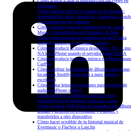
Cómo activar y usar la reproducción sin cortes en
Evermusic
Cómo usar los efectos de sonido en Evermusic:
reverberación, delay, distorsión, compresor, crossf
y normalización de volumen
Cómo exportar listas de reproducción de Apple
Music y reproducirlas en Evermusic en Mac
Cómo crear una lista de reproducción M3U para
Internet Archive o Live Music Archive
Cómo reproducir tu música desde Mac / PC / Linu
NAS en iPhone usando el servidor Kodi DLNA
Cómo reproducir tu propia música en iPhone usan
CarPlay
Cómo cambiar las portadas de álbumes para pistas
locales en Spotify: guía paso a paso (móvil y
escritorio)
Cómo editar letras de canciones para archivos de
audio en iPhone o MAC
Cómo transferir tu biblioteca musical entre
dispositivos en Evermusic: guía paso a paso
Cómo archivar (ZIP) listas de reproducción, álbum
artistas y géneros en Evermusic y Flacbox y
transferirlos a otro dispositivo
Cómo hacer scrobble de tu historial musical de
Evermusic o Flacbox a Last.fm