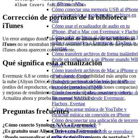
tu iPhone o Mac
Album Covers for Online Files
Cómo conectar una memoria USB al iPhone
escuchar música o gestionar los archivos en
Corrección de portadas de la biblioteca
ella
iTunes
Cómo usar el ecualizador de audio en tu
iPhone, iPad o Mac con Evermusic y Flacb
Cómo subir archivos al almacenamiento en l
Un error antiguo donde las
portadas de álbumes de las bibliotecas
nube y conectarlos a Evermusic, Flacbox o
iTunes
no se mostraban ha sido resuelto. Las carátulas de las pistas d
Evertag
iTunes ahora aparecen correctamente.
Cómo transferir archivos de forma inalámbri
desde un ordenador a un iPhone usando WiF
Qué significa esta actualización
Drive
Cómo transferir archivos de Mac a iPhone o
iPad usando Finder
Evermusic 6.8 se centra en tres áreas: compatibilidad más amplia con
Transferir archivos del ordenador al iPhone
la nube (Aliyun Drive, Synology), personalización más profunda
usando el protocolo SMB
(estilos del reproductor, efectos de portadas, disposiciones compactas)
Cómo conectar el almacenamiento interno d
y mejoras de rendimiento (carátulas más rápidas, arrastrar y soltar).
Bluesound VAULT desde Evermusic,
Actualiza ahora y prueba las nuevas funciones.
Flacbox, Evertag
Cómo descargar música de YouTube y
Preguntas frecuentes
escuchar música sin conexión en iPhone
Cómo desconectar una aplicación de tercero
¿Cómo conecto Synology NAS a Evermusic?
de tu cuenta de Google
¿Es gratuito usar Aliyun Drive con Evermusic?
Cómo grabar vídeo mientras se reproduce
música en el iPhone
¿Puedo personalizar el estilo de desplazamiento de portadas?