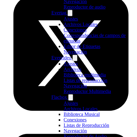
Navegación
Reproductor de audio
Evertag
Ajustes
Archivos Locales
Conexiones
Correspondencias de campos de
etiquetas
Editor de Etiquetas
Navegación
Evervideo
Ajustes
Archivos
Biblioteca multimedia
Listas de reproducción
Navegación
Reproductor Multimedia
Flacbox
Ajustes
Archivos Locales
Biblioteca Musical
Conexiones
Listas de Reproducción
Navegación
Reproductor de Audio