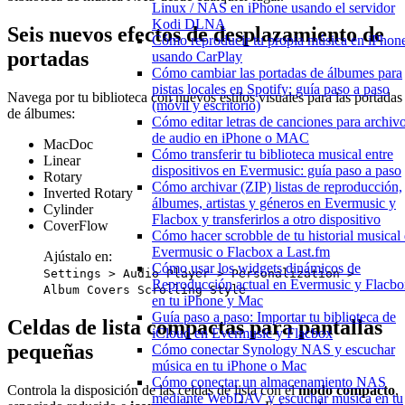
Linux / NAS en iPhone usando el servidor
Kodi DLNA
Seis nuevos efectos de desplazamiento de
Cómo reproducir tu propia música en iPhon
portadas
usando CarPlay
Cómo cambiar las portadas de álbumes para
pistas locales en Spotify: guía paso a paso
Navega por tu biblioteca con nuevos estilos visuales para las portadas
(móvil y escritorio)
de álbumes:
Cómo editar letras de canciones para archiv
de audio en iPhone o MAC
MacDoc
Cómo transferir tu biblioteca musical entre
Linear
dispositivos en Evermusic: guía paso a paso
Rotary
Cómo archivar (ZIP) listas de reproducción,
Inverted Rotary
álbumes, artistas y géneros en Evermusic y
Cylinder
Flacbox y transferirlos a otro dispositivo
CoverFlow
Cómo hacer scrobble de tu historial musical
Evermusic o Flacbox a Last.fm
Ajústalo en:
Cómo usar los widgets dinámicos de
Settings > Audio Player > Personalization >
Reproducción actual en Evermusic y Flacb
Album Covers Scrolling Style
en tu iPhone y Mac
Guía paso a paso: Importar tu biblioteca de
Celdas de lista compactas para pantallas
iCloud en Evermusic y Flacbox
pequeñas
Cómo conectar Synology NAS y escuchar
música en tu iPhone o Mac
Cómo conectar un almacenamiento NAS
Controla la disposición de las celdas de lista con el
modo compacto
,
mediante WebDAV y escuchar música en tu