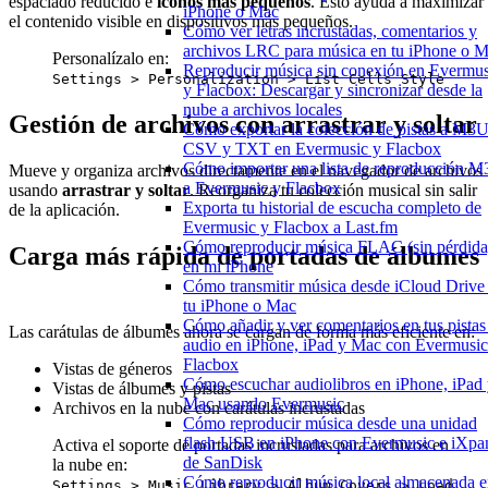
espaciado reducido e
iconos más pequeños
. Esto ayuda a maximizar
iPhone o Mac
el contenido visible en dispositivos más pequeños.
Cómo ver letras incrustadas, comentarios y
archivos LRC para música en tu iPhone o 
Personalízalo en:
Reproducir música sin conexión en Evermus
Settings > Personalization > List Cells Style
y Flacbox: Descargar y sincronizar desde la
nube a archivos locales
Gestión de archivos con arrastrar y soltar
Cómo exportar la colección de pistas a M3U
CSV y TXT en Evermusic y Flacbox
Cómo importar una lista de reproducción 
Mueve y organiza archivos directamente en el navegador de archivos
a Evermusic y Flacbox
usando
arrastrar y soltar
. Reorganiza tu colección musical sin salir
Exporta tu historial de escucha completo de
de la aplicación.
Evermusic y Flacbox a Last.fm
Cómo reproducir música FLAC (sin pérdida
Carga más rápida de portadas de álbumes
en mi iPhone
Cómo transmitir música desde iCloud Drive
tu iPhone o Mac
Cómo añadir y ver comentarios en tus pistas
Las carátulas de álbumes ahora se cargan de forma más eficiente en:
audio en iPhone, iPad y Mac con Evermusic
Flacbox
Vistas de géneros
Cómo escuchar audiolibros en iPhone, iPad
Vistas de álbumes y pistas
Mac usando Evermusic
Archivos en la nube con carátulas incrustadas
Cómo reproducir música desde una unidad
flash USB en iPhone con Evermusic e iXpa
Activa el soporte de portadas incrustadas para archivos en
de SanDisk
la nube en:
Cómo reproducir música local almacenada 
Settings > Music Library > Album Covers > Load