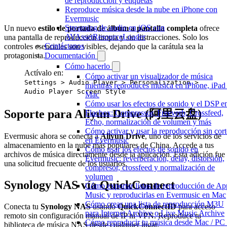
de reproducción y etiquetas
Reproduce música desde la nube en iPhone con
Evermusic
Streaming de audio en iOS con
Un nuevo
estilo de portada de álbum a pantalla completa
ofrece
AVAssetResourceLoader
una pantalla de reproducción limpia y sin distracciones. Solo los
Contáctanos
controles esenciales son visibles, dejando que la carátula sea la
protagonista.
Documentación
Cómo hacerlo
Actívalo en:
Cómo activar un visualizador de música
Settings > Audio Player > Personalization >
mientras reproduces música en iPhone, iPad
Audio Player Screen Style
Mac
Cómo usar los efectos de sonido y el DSP e
Soporte para Aliyun Drive (阿里云盘)
Flacbox: Compressor, Freeverb, Crossfeed,
Echo, normalización de volumen y más
Cómo activar y usar la reproducción sin cort
Evermusic ahora se conecta a
Aliyun Drive
, uno de los servicios de
en Evermusic
almacenamiento en la nube más populares de China. Accede a tus
Cómo usar los efectos de sonido en
archivos de música directamente desde la aplicación. Esta adición fue
Evermusic: reverberación, delay, distorsión,
una solicitud frecuente de los usuarios.
compresor, crossfeed y normalización de
volumen
Synology NAS vía QuickConnect
Cómo exportar listas de reproducción de Ap
Music y reproducirlas en Evermusic en Mac
Cómo crear una lista de reproducción M3U
Conecta tu
Synology NAS
usando
QuickConnectID
para acceso
para Internet Archive o Live Music Archive
remoto sin configuración manual de IP ni VPN. Reproduce tu
Cómo reproducir tu música desde Mac / PC 
biblioteca de música NAS desde cualquier lugar.