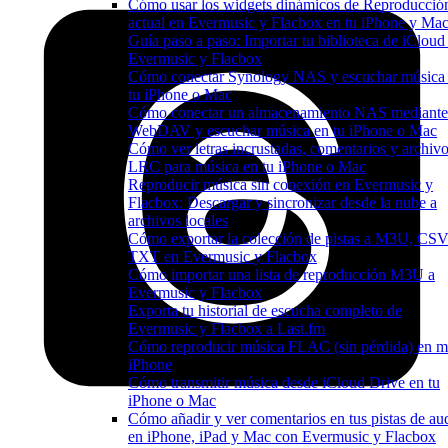
Cómo usar los widgets dinámicos de Reproducció
actual en Evermusic y Flacbox en tu iPhone y Ma
Guía paso a paso: Importar tu biblioteca de iCloud
Evermusic y Flacbox
Cómo conectar Synology NAS y escuchar música
tu iPhone o Mac
Cómo conectar un almacenamiento NAS mediante
WebDAV y escuchar música en tu iPhone o Mac
Cómo ver letras incrustadas, comentarios y archiv
LRC para música en tu iPhone o Mac
Reproducir música sin conexión en Evermusic y
Flacbox: Descargar y sincronizar desde la nube a
archivos locales
Cómo exportar la colección de pistas a M3U, CSV
TXT en Evermusic y Flacbox
Cómo importar una lista de reproducción M3U a
Evermusic y Flacbox
Exporta tu historial de escucha completo de
Evermusic y Flacbox a Last.fm
Cómo reproducir música FLAC (sin pérdida) en m
iPhone
Cómo transmitir música desde iCloud Drive en tu
iPhone o Mac
Cómo añadir y ver comentarios en tus pistas de au
en iPhone, iPad y Mac con Evermusic y Flacbox