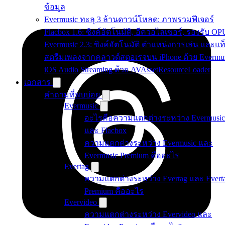
ข้อมูล
Evermusic ทะลุ 3 ล้านดาวน์โหลด: ภาพรวมฟีเจอร์
Flacbox 1.6: ซิงค์อัตโนมัติ, อีควอไลเซอร์, รองรับ O
Evermusic 2.3: ซิงค์อัตโนมัติ ตำแหน่งการเล่น และแท
สตรีมเพลงจากคลาวด์สตอเรจบน iPhone ด้วย Evermu
iOS Audio Streaming ด้วย AVAssetResourceLoader
เอกสาร
คำถามที่พบบ่อย
Evermusic
อะไรคือความแตกต่างระหว่าง Evermusic
และ Flacbox
ความแตกต่างระหว่าง Evermusic และ
Evermusic Premium คืออะไร
Evertag
ความแตกต่างระหว่าง Evertag และ Evert
Premium คืออะไร
Evervideo
ความแตกต่างระหว่าง Evervideo และ