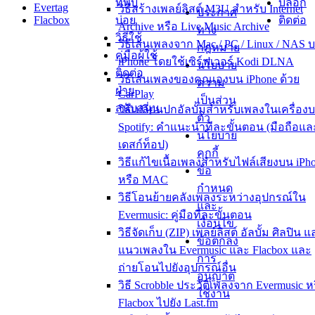
ที่พบ
บล็อก
Evertag
วิธีสร้างเพลย์ลิสต์ M3U สำหรับ Internet
ประกาศ
Flacbox
บ่อย
ติดต่อ
Archive หรือ Live Music Archive
ทาง
วิธีใช้
วิธีเล่นเพลงจาก Mac / PC / Linux / NAS 
กฎหมาย
คู่มือผู้ใช้
iPhone โดยใช้เซิร์ฟเวอร์ Kodi DLNA
นโยบาย
ติดต่อ
วิธีเล่นเพลงของคุณเองบน iPhone ด้วย
ความ
ฝ่าย
CarPlay
เป็นส่วน
สนับสนุน
วิธีเปลี่ยนปกอัลบั้มสำหรับเพลงในเครื่อง
ตัว
Spotify: คำแนะนำทีละขั้นตอน (มือถือแล
นโยบาย
เดสก์ท็อป)
คุกกี้
วิธีแก้ไขเนื้อเพลงสำหรับไฟล์เสียงบน iPh
ข้อ
หรือ MAC
กำหนด
วิธีโอนย้ายคลังเพลงระหว่างอุปกรณ์ใน
และ
Evermusic: คู่มือทีละขั้นตอน
เงื่อนไข
วิธีจัดเก็บ (ZIP) เพลย์ลิสต์ อัลบั้ม ศิลปิน 
ข้อตกลง
แนวเพลงใน Evermusic และ Flacbox และ
การ
ถ่ายโอนไปยังอุปกรณ์อื่น
อนุญาต
วิธี Scrobble ประวัติเพลงจาก Evermusic ห
ใช้งาน
Flacbox ไปยัง Last.fm