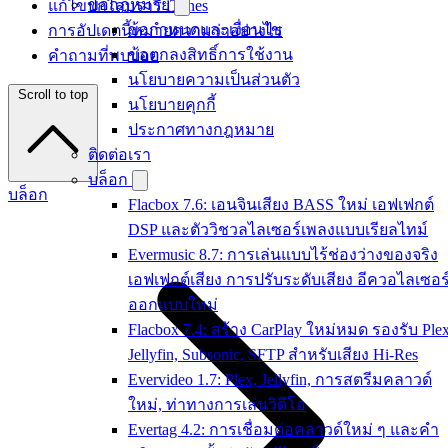
ข้อกฎหมาย
แก้ไขปกไลบรารี iTunes
ข้อกำหนดและเงื่อนไข
การอัปเดตนี้หมายความว่าอย่างไร
ข้อตกลงสิทธิ์การใช้งาน
คำถามที่พบบ่อย
นโยบายความเป็นส่วนตัว
Scroll to top
นโยบายคุกกี้
ประกาศทางกฎหมาย
ติดต่อเรา
บล็อก
บล็อก
Flacbox 7.6: เอนจินเสียง BASS ใหม่ เอฟเฟกต์
DSP และตัววิชวลไลเซอร์เพลงแบบเรียลไทม์
Evermusic 8.7: การเล่นแบบไร้ช่องว่างของจริง
เอฟเฟกต์เสียง การปรับระดับเสียง อีควอไลเซอร์ท
ออกแบบใหม่
Flacbox 7.4: สร้าง CarPlay ใหม่หมด รองรับ Plex
Jellyfin, Subsonic, SFTP สำหรับเสียง Hi-Res
Evervideo 1.7: Plex, Jellyfin, การสตรีมคลาวด์
ใหม่, ท่าทางการเล่นวิดีโอ
Evertag 4.2: การเชื่อมต่อคลาวด์ใหม่ ๆ และคำ