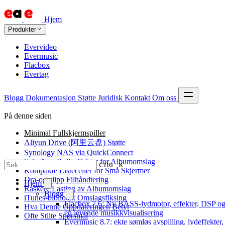
Hjem
Produkter
Evervideo
Evermusic
Flacbox
Evertag
Blogg
Dokumentasjon
Støtte
Juridisk
Kontakt
Om oss
På denne siden
Minimal Fullskjermspiller
Aliyun Drive (阿里云盘) Støtte
Synology NAS via QuickConnect
Seks Nye Rulleeffekter for Albumomslag
CTRL K
Kompakte Listeceller for Små Skjermer
Dra-og-slipp Filhåndtering
Hjem
Raskere Lasting av Albumomslag
Blogg
iTunes-bibliotek Omslagsfiksing
Flacbox 7.6: Ny BASS-lydmotor, effekter, DSP o
Hva Denne Oppdateringen Betyr
en levende musikkvisualisering
Ofte Stilte Spørsmål
Evermusic 8.7: ekte sømløs avspilling, lydeffekter,