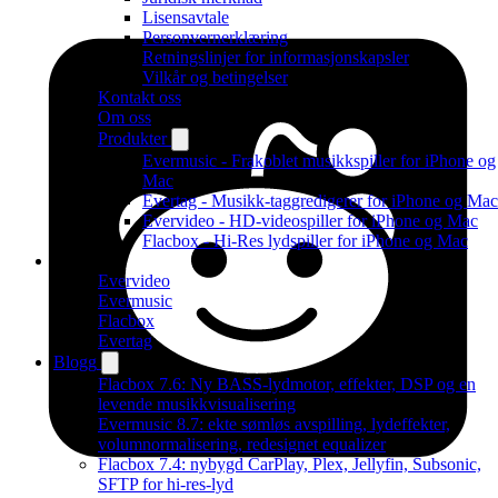
Lisensavtale
Personvernerklæring
Retningslinjer for informasjonskapsler
Vilkår og betingelser
Kontakt oss
Om oss
Produkter
Evermusic - Frakoblet musikkspiller for iPhone og
Mac
Evertag - Musikk-taggredigerer for iPhone og Mac
Evervideo - HD-videospiller for iPhone og Mac
Flacbox - Hi-Res lydspiller for iPhone og Mac
Produkter
Evervideo
Evermusic
Flacbox
Evertag
Blogg
Flacbox 7.6: Ny BASS-lydmotor, effekter, DSP og en
levende musikkvisualisering
Evermusic 8.7: ekte sømløs avspilling, lydeffekter,
volumnormalisering, redesignet equalizer
Flacbox 7.4: nybygd CarPlay, Plex, Jellyfin, Subsonic,
SFTP for hi-res-lyd