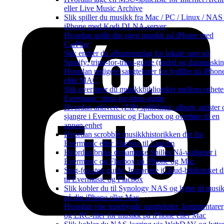
eller Live Music Archive
Slik spiller du musikk fra Mac / PC / Linux / NAS
iPhone med Kodi DLNA-server
Hvordan spille din egen musikk på iPhone med
CarPlay
Slik endrer du albumomslag for lokale spor på
Spotify: trinn-for-trinn-guide (mobil og datamaskin
Hvordan redigere sangtekster for lydfiler på iPhon
eller MAC
Slik overfører du musikkbiblioteket mellom enheter
Evermusic: trinn-for-trinn-guide
Hvordan arkivere (ZIP) spillelister, album, artister 
sjangre i Evermusic og Flacbox og overføre til en
annen enhet
Hvordan scrobble musikkhistorikken din fra
Evermusic eller Flacbox til Last.fm
Hvordan bruke dynamiske Spilles Nå-widgeter i
Evermusic og Flacbox på iPhone og Mac
Steg-for-steg guide: Importere iCloud-biblioteket di
til Evermusic og Flacbox
Slik kobler du til Synology NAS og lytter til musi
på din iPhone eller Mac
Hvordan vise innebygde sangtekster, kommentarer
og LRC-filer for musikk på iPhone eller Mac