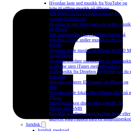
Hvordan laste ned musikk fra YouTube og
lytte til offline musikk på iPhone
Slik kobler du fra en tredjepartsapp fra
Google-kontoen din
Hvordan ta opp video mens du spiller musi
på iPhone
Slik aktiverer du DLNA Media Server på
Windows 10 og spiller musikken din på
iPhone
Hvordan spille musikk på iPhone fra WD 
Cloud Home
Hvordan overføre musikkfiler fra datamaski
til iPhone uten iTunes med WiFi-Drive
Spill musikk fra Dropbox på iPhone når du 
frakoblet
Hvordan redigere ID3-tagger på iPhone og
Mac
Hvordan spille lokale filer (iTunes-filer) på 
iPhone
Strøm musikken din fra Mac eller PC til
iPhone med SMB
Hvordan installere appen fra App Store eller
aktivere kjøp i appen med en innløsningsko
Juridisk
Juridisk merknad