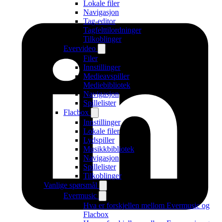
Lokale filer
Navigasjon
Tag-editor
Tagfelttilordninger
Tilkoblinger
Evervideo
Filer
Innstillinger
Medieavspiller
Mediebibliotek
Navigasjon
Spillelister
Flacbox
Innstillinger
Lokale filer
Lydspiller
Musikkbibliotek
Navigasjon
Spillelister
Tilkoblinger
Vanlige spørsmål
Evermusic
Hva er forskjellen mellom Evermusic og
Flacbox