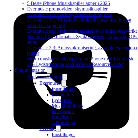
5 Beste iPhone Musikkspiller-apper i 2025
Evermusic promovideo: skymusikkspiller
Evermusic 3.6: CarPlay, VoiceOver og mer
Evermusic 3.1: Crossfade, biblioteksynkronisering og
sikkerhetskopiering
Evermusic når 3 millioner nedlastinger: funksjonsoverikt
Flacbox 1.6: Automatisk Synkronisering, Equalizer, OP
støtte
Evermusic 2.3: Autosynkronisering, avspillingsposisjon 
tagger
Strøm musikk fra skylagring på iPhone med Evermusic
iOS Lydstrømming med AVAssetResourceLoader
Dokumentasjon
Brukerveiledning
Evermusic
Innstillinger
Lokale filer
Lydspiller
Musikkbibliotek
Navigasjon
Spillelister
Tilkoblinger
Evertag
Innstillinger