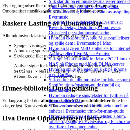
Slik slår du på en musikkvisualiserer mens 
Flytt og organiser filer direkte i filutforskeren med
dra og slipp
.
spiller musikk på iPhone, iPad og Mac
Omorganiser musikksamlingen din uten å forlate appen.
Slik aktiverer og bruker du sømløs avspilling
Evermusic
Raskere Lasting av Albumomslag
Slik bruker du lydeffektene i Evermusic:
Reverb, Delay, Distortion, Compressor,
Crossfeed og volumnormalisering
Albumkunstverk lastes nå mer effektivt på tvers av:
Hvordan eksportere Apple Music-spillelister
og spille dem i Evermusic på Mac
Sjanger-visninger
Hvordan lage en M3U-spilleliste for Internet
Album- og sporvisninger
Archive eller Live Music Archive
Skylagrede filer med innebygd kunstverk
Slik spiller du musikk fra Mac / PC / Linux /
NAS på iPhone med Kodi DLNA-server
Aktiver støtte for innebygde omslag for skyfiler under:
Hvordan spille din egen musikk på iPhone
Settings > Music Library > Album Covers > Load
med CarPlay
Album Covers for Online Files
Slik endrer du albumomslag for lokale spor 
Spotify: trinn-for-trinn-guide (mobil og
iTunes-bibliotek Omslagsfiksing
datamaskin)
Hvordan redigere sangtekster for lydfiler på
iPhone eller MAC
En langvarig feil der
albumomslag fra iTunes-biblioteker
ikke ble
Slik overfører du musikkbiblioteket mellom
vist, er løst. Kunstverk for iTunes-spor vises nå korrekt.
enheter i Evermusic: trinn-for-trinn-guide
Hvordan arkivere (ZIP) spillelister, album,
Hva Denne Oppdateringen Betyr
artister og sjangre i Evermusic og Flacbox o
overføre til en annen enhet