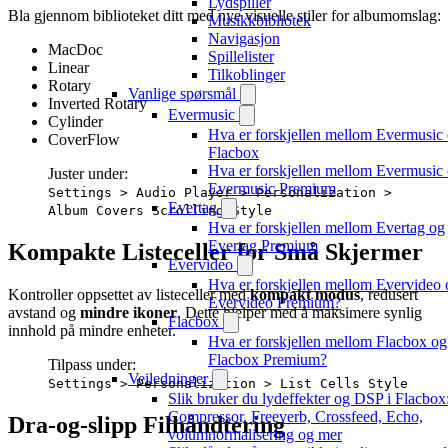
Lydspiller
Bla gjennom biblioteket ditt med nye visuelle stiler for albumomslag:
Musikkbibliotek
Navigasjon
MacDoc
Spillelister
Linear
Tilkoblinger
Rotary
Vanlige spørsmål
Inverted Rotary
Evermusic
Cylinder
Hva er forskjellen mellom Evermusic
CoverFlow
Flacbox
Hva er forskjellen mellom Evermusic
Juster under:
Evermusic Premium
Settings > Audio Player > Personalization >
Evertag
Album Covers Scrolling Style
Hva er forskjellen mellom Evertag og
Evertag Premium
Kompakte Listeceller for Små Skjermer
Evervideo
Hva er forskjellen mellom Evervideo 
Kontroller oppsettet av listeceller med
kompakt modus
, redusert
Evervideo Premium?
avstand og
mindre ikoner
. Dette hjelper med å maksimere synlig
Flacbox
innhold på mindre enheter.
Hva er forskjellen mellom Flacbox og
Flacbox Premium?
Tilpass under:
Veiledninger
Settings > Personalization > List Cells Style
Slik bruker du lydeffekter og DSP i Flacbox
Compressor, Freeverb, Crossfeed, Echo,
Dra-og-slipp Filhåndtering
volumnormalisering og mer