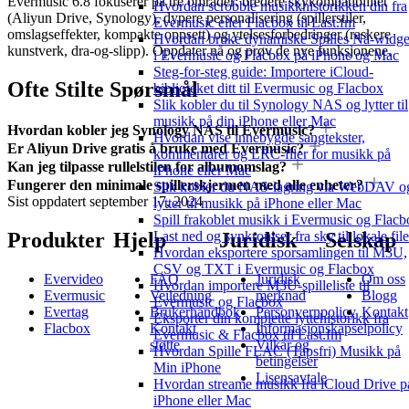
Evermusic 6.8 fokuserer på tre områder: bredere skykompatibilitet
Hvordan scrobble musikkhistorikken din fra
(Aliyun Drive, Synology), dypere personalisering (spillerstiler,
Evermusic eller Flacbox til Last.fm
omslagseffekter, kompakte oppsett) og ytelsesforbedringer (raskere
Hvordan bruke dynamiske Spilles Nå-widge
kunstverk, dra-og-slipp). Oppdater nå og prøv de nye funksjonene.
i Evermusic og Flacbox på iPhone og Mac
Steg-for-steg guide: Importere iCloud-
Ofte Stilte Spørsmål
biblioteket ditt til Evermusic og Flacbox
Slik kobler du til Synology NAS og lytter til
musikk på din iPhone eller Mac
Hvordan kobler jeg Synology NAS til Evermusic?
Hvordan vise innebygde sangtekster,
Er Aliyun Drive gratis å bruke med Evermusic?
kommentarer og LRC-filer for musikk på
Kan jeg tilpasse rullelstilen for albumomslag?
iPhone eller Mac
Fungerer den minimale spillerskjermen med alle enheter?
Slik kobler du NAS-lagring via WebDAV o
Sist oppdatert
september 17, 2024
lytter til musikk på iPhone eller Mac
Spill frakoblet musikk i Evermusic og Flacb
Produkter
Hjelp
Juridisk
Selskap
Last ned og synkroniser fra sky til lokale file
Hvordan eksportere sporsamlingen til M3U,
CSV og TXT i Evermusic og Flacbox
Evervideo
FAQ
Juridisk
Om oss
Hvordan importere M3U-spilleliste til
Evermusic
Veiledning
merknad
Blogg
Evermusic og Flacbox
Evertag
Brukerhåndbok
Personvernpolicy
Kontakt
Eksporter din komplette lyttehistorikk fra
Flacbox
Kontakt
Informasjonskapselpolicy
Evermusic & Flacbox til Last.fm
støtte
Vilkår og
Hvordan Spille FLAC (Tapsfri) Musikk på
betingelser
Min iPhone
Lisensavtale
Hvordan streame musikk fra iCloud Drive p
iPhone eller Mac