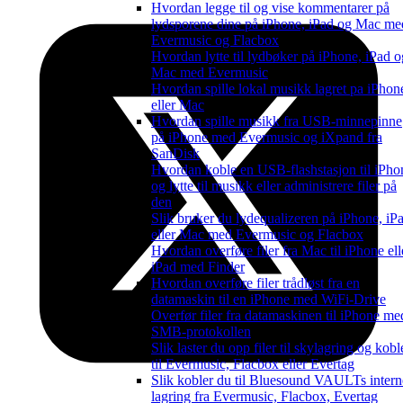
Hvordan legge til og vise kommentarer på
lydsporene dine på iPhone, iPad og Mac me
Evermusic og Flacbox
Hvordan lytte til lydbøker på iPhone, iPad o
Mac med Evermusic
Hvordan spille lokal musikk lagret pa iPhon
eller Mac
Hvordan spille musikk fra USB-minnepinne
på iPhone med Evermusic og iXpand fra
SanDisk
Hvordan koble en USB-flashstasjon til iPho
og lytte til musikk eller administrere filer på
den
Slik bruker du lydequalizeren på iPhone, iP
eller Mac med Evermusic og Flacbox
Hvordan overføre filer fra Mac til iPhone ell
iPad med Finder
Hvordan overføre filer trådløst fra en
datamaskin til en iPhone med WiFi-Drive
Overfør filer fra datamaskinen til iPhone me
SMB-protokollen
Slik laster du opp filer til skylagring og kobl
til Evermusic, Flacbox eller Evertag
Slik kobler du til Bluesound VAULTs intern
lagring fra Evermusic, Flacbox, Evertag