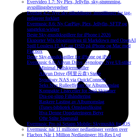
Evervideo 1.7: Ny Plex, Jellyfin, sky-strømming,
avspillingsbevegelser
Evertag 4.2: Nye sky-tilkoblinger, innstillinger for tag-
redigerer forklart
Evermusic 8.6: Ny CarPlay, Plex, Jellyfin, SFTP og
sangtekst-widget
Beste Sky-musikkspillere for iPhone i 2026
Eksporter Wix-blogginnlegg til Markdown med OpenAI
Spill Lossless FLAC og DSD på iPhone og Mac med
Flacbox
Beste Sky-musikkspiller for iPhone og iPad
Evermusic 6.8: Aliyun Drive, Synology, Nye UI-stiler
Minimal Fullskjermspiller
Aliyun Drive (阿里云盘) Støtte
Synology NAS via QuickConnect
Seks Nye Rulleeffekter for Albumomslag
Kompakte Listeceller for Små Skjermer
Dra-og-slipp Filhåndtering
Raskere Lasting av Albumomslag
iTunes-bibliotek Omslagsfiksing
Hva Denne Oppdateringen Betyr
Ofte Stilte Spørsmål
Evermusic Pro på Setapp Mobile: Skymusikk for iOS
Evermusic når 11 millioner nedlastinger verden over
Flacbox Når 1 Million Nedlastinger: Hi-Res Lyd