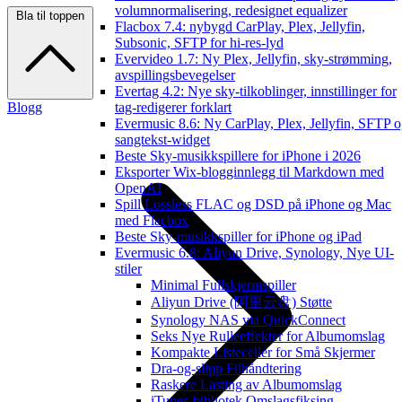
volumnormalisering, redesignet equalizer
Bla til toppen
Flacbox 7.4: nybygd CarPlay, Plex, Jellyfin,
Subsonic, SFTP for hi-res-lyd
Evervideo 1.7: Ny Plex, Jellyfin, sky-strømming,
avspillingsbevegelser
Evertag 4.2: Nye sky-tilkoblinger, innstillinger for
Blogg
tag-redigerer forklart
Evermusic 8.6: Ny CarPlay, Plex, Jellyfin, SFTP 
sangtekst-widget
Beste Sky-musikkspillere for iPhone i 2026
Eksporter Wix-blogginnlegg til Markdown med
OpenAI
Spill Lossless FLAC og DSD på iPhone og Mac
med Flacbox
Beste Sky-musikkspiller for iPhone og iPad
Evermusic 6.8: Aliyun Drive, Synology, Nye UI-
stiler
Minimal Fullskjermspiller
Aliyun Drive (阿里云盘) Støtte
Synology NAS via QuickConnect
Seks Nye Rulleeffekter for Albumomslag
Kompakte Listeceller for Små Skjermer
Dra-og-slipp Filhåndtering
Raskere Lasting av Albumomslag
iTunes-bibliotek Omslagsfiksing