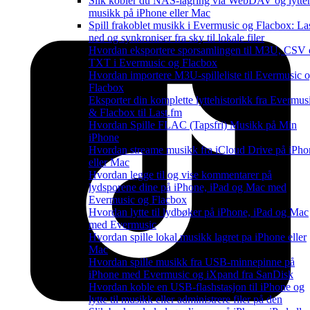
Slik kobler du NAS-lagring via WebDAV og lytter 
musikk på iPhone eller Mac
Spill frakoblet musikk i Evermusic og Flacbox: La
ned og synkroniser fra sky til lokale filer
Hvordan eksportere sporsamlingen til M3U, CSV
TXT i Evermusic og Flacbox
Hvordan importere M3U-spilleliste til Evermusic 
Flacbox
Eksporter din komplette lyttehistorikk fra Evermus
& Flacbox til Last.fm
Hvordan Spille FLAC (Tapsfri) Musikk på Min
iPhone
Hvordan streame musikk fra iCloud Drive på iPho
eller Mac
Hvordan legge til og vise kommentarer på
lydsporene dine på iPhone, iPad og Mac med
Evermusic og Flacbox
Hvordan lytte til lydbøker på iPhone, iPad og Mac
med Evermusic
Hvordan spille lokal musikk lagret pa iPhone eller
Mac
Hvordan spille musikk fra USB-minnepinne på
iPhone med Evermusic og iXpand fra SanDisk
Hvordan koble en USB-flashstasjon til iPhone og
lytte til musikk eller administrere filer på den