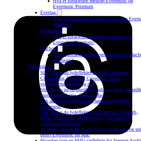
Hva er forskjellen mellom Evermusic og
Evermusic Premium
Evertag
Hva er forskjellen mellom Evertag og Evert
Premium
Evervideo
Hva er forskjellen mellom Evervideo og
Evervideo Premium?
Flacbox
Hva er forskjellen mellom Flacbox og Flac
Premium?
Veiledninger
Slik bruker du lydeffekter og DSP i Flacbox:
Compressor, Freeverb, Crossfeed, Echo,
volumnormalisering og mer
Slik slår du på en musikkvisualiserer mens du spill
musikk på iPhone, iPad og Mac
Slik aktiverer og bruker du sømløs avspilling i
Evermusic
Slik bruker du lydeffektene i Evermusic: Reverb,
Delay, Distortion, Compressor, Crossfeed og
volumnormalisering
Hvordan eksportere Apple Music-spillelister og spi
dem i Evermusic på Mac
Hvordan lage en M3U-spilleliste for Internet Arch