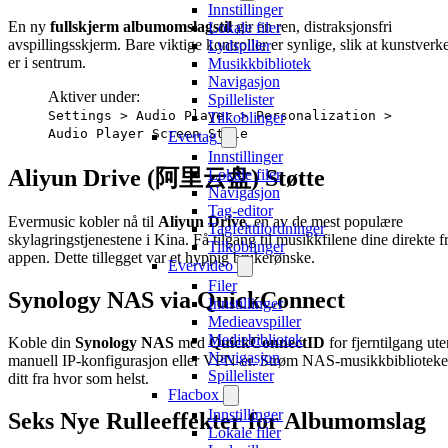
Innstillinger
En ny
fullskjerm albumomslagstil
gir en ren, distraksjonsfri
Lokale filer
avspillingsskjerm. Bare viktige kontroller er synlige, slik at kunstverke
Lydspiller
er i sentrum.
Musikkbibliotek
Navigasjon
Aktiver under:
Spillelister
Settings > Audio Player > Personalization >
Tilkoblinger
Audio Player Screen Style
Evertag
Innstillinger
Aliyun Drive (阿里云盘) Støtte
Lokale filer
Navigasjon
Tag-editor
Evermusic kobler nå til
Aliyun Drive
, en av de mest populære
Tagfelttilordninger
skylagringstjenestene i Kina. Få tilgang til musikkfilene dine direkte f
Tilkoblinger
appen. Dette tillegget var et hyppig brukerønske.
Evervideo
Filer
Synology NAS via QuickConnect
Innstillinger
Medieavspiller
Mediebibliotek
Koble din
Synology NAS
med
QuickConnectID
for fjerntilgang ute
Navigasjon
manuell IP-konfigurasjon eller VPN-er. Strøm NAS-musikkbiblioteke
Spillelister
ditt fra hvor som helst.
Flacbox
Innstillinger
Seks Nye Rulleeffekter for Albumomslag
Lokale filer