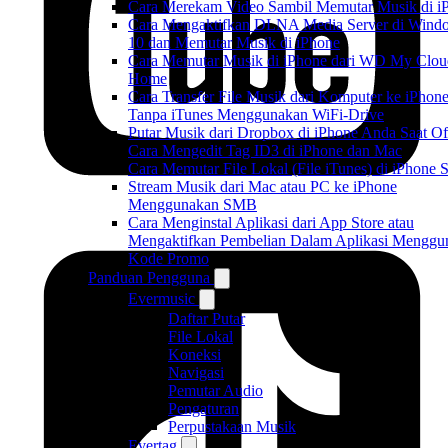
Cara Merekam Video Sambil Memutar Musik di i
Cara Mengaktifkan DLNA Media Server di Wind
10 dan Memutar Musik di iPhone
Cara Memutar Musik di iPhone dari WD My Clou
Home
Cara Transfer File Musik dari Komputer ke iPhon
Tanpa iTunes Menggunakan WiFi-Drive
Putar Musik dari Dropbox di iPhone Anda Saat Of
Cara Mengedit Tag ID3 di iPhone dan Mac
Cara Memutar File Lokal (File iTunes) di iPhone 
Stream Musik dari Mac atau PC ke iPhone
Menggunakan SMB
Cara Menginstal Aplikasi dari App Store atau
Mengaktifkan Pembelian Dalam Aplikasi Menggu
Kode Promo
Panduan Pengguna
Evermusic
Daftar Putar
File Lokal
Koneksi
Navigasi
Pemutar Audio
Pengaturan
Perpustakaan Musik
Evertag