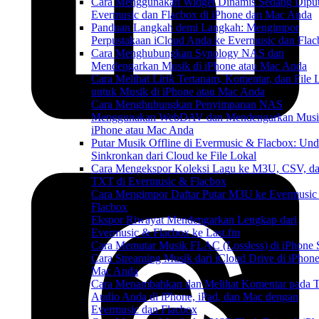
Cara Menggunakan Widget Dinamis Sedang Diput
Evermusic dan Flacbox di iPhone dan Mac Anda
Panduan Langkah demi Langkah: Mengimpor
Perpustakaan iCloud Anda ke Evermusic dan Fla
Cara Menghubungkan Synology NAS dan
Mendengarkan Musik di iPhone atau Mac Anda
Cara Melihat Lirik Tertanam, Komentar, dan File
untuk Musik di iPhone atau Mac Anda
Cara Menghubungkan Penyimpanan NAS
Menggunakan WebDAV dan Mendengarkan Musi
iPhone atau Mac Anda
Putar Musik Offline di Evermusic & Flacbox: Un
Sinkronkan dari Cloud ke File Lokal
Cara Mengekspor Koleksi Lagu ke M3U, CSV, d
TXT di Evermusic & Flacbox
Cara Mengimpor Daftar Putar M3U ke Evermusic
Flacbox
Ekspor Riwayat Mendengarkan Lengkap dari
Evermusic & Flacbox ke Last.fm
Cara Memutar Musik FLAC (Lossless) di iPhone 
Cara Streaming Musik dari iCloud Drive di iPhone
Mac Anda
Cara Menambahkan dan Melihat Komentar pada T
Audio Anda di iPhone, iPad, dan Mac dengan
Evermusic dan Flacbox