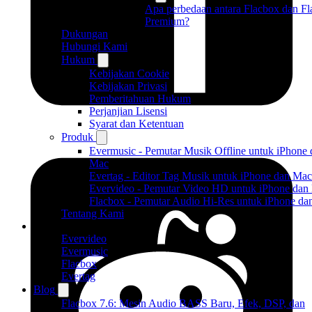
Apa perbedaan antara Flacbox dan F
Premium?
Dukungan
Hubungi Kami
Hukum
Kebijakan Cookie
Kebijakan Privasi
Pemberitahuan Hukum
Perjanjian Lisensi
Syarat dan Ketentuan
Produk
Evermusic - Pemutar Musik Offline untuk iPhone 
Mac
Evertag - Editor Tag Musik untuk iPhone dan Mac
Evervideo - Pemutar Video HD untuk iPhone dan
Flacbox - Pemutar Audio Hi-Res untuk iPhone d
Tentang Kami
Produk
Evervideo
Evermusic
Flacbox
Evertag
Blog
Flacbox 7.6: Mesin Audio BASS Baru, Efek, DSP, dan