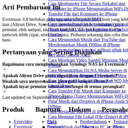
Cara Mentransfer File Secara Nirkabel dari
Arti Pembaruan Ini
Komputer ke iPhone Menggunakan WiFi-Dr
Transfer File dari Komputer ke iPhone
Menggunakan Protokol SMB
Evermusic 6.8 berfokus pada tiga area: kompatibilitas cloud yang lebi
Cara menghubungkan penyimpanan internal
luas (Aliyun Drive, Synology), personalisasi lebih mendalam (gaya
Bluesound VAULT dari Evermusic, Flacbox
pemutar, efek sampul, tata letak kompak), dan peningkatan kinerja
Evertag
(artwork lebih cepat, seret dan lepas). Perbarui sekarang dan coba fitu
Cara Mengunduh Musik dari YouTube dan
baru.
Mendengarkan Musik Offline di iPhone
Cara memutuskan koneksi aplikasi pihak ket
Pertanyaan yang Sering Diajukan
dari akun Google Anda
Cara Merekam Video Sambil Memutar Musi
Bagaimana cara menghubungkan Synology NAS ke Evermusic?
iPhone
Cara Mengaktifkan DLNA Media Server di
Apakah Aliyun Drive gratis digunakan dengan Evermusic?
Windows 10 dan Memutar Musik di iPhone
Cara Memutar Musik di iPhone dari WD M
Bisakah saya menyesuaikan gaya gulir sampul album?
Cloud Home
Apakah layar pemutar minimal berfungsi di semua perangkat?
Cara Transfer File Musik dari Komputer ke
iPhone Tanpa iTunes Menggunakan WiFi-D
Last updated on
September 17, 2024
Putar Musik dari Dropbox di iPhone Anda S
Offline
Produk
Bantuan
Hukum
Perusah
Cara Mengedit Tag ID3 di iPhone dan Mac
Cara Memutar File Lokal (File iTunes) di i
Evervideo
FAQ
Pemberitahuan
Tentang
Saya
Evermusic
Panduan
Hukum
Blog
Stream Musik dari Mac atau PC ke iPhone