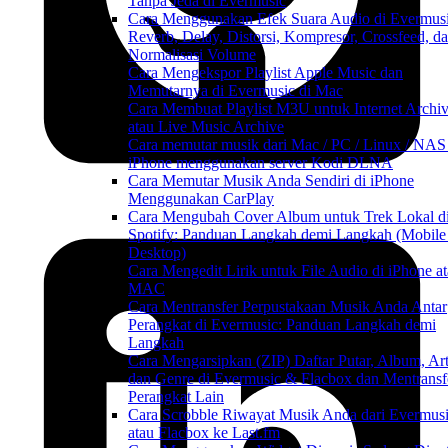
Tanpa Jeda di Evermusic
Cara Menggunakan Efek Suara Audio di Evermusi
Reverb, Delay, Distorsi, Kompresor, Crossfeed, d
Normalisasi Volume
Cara Mengekspor Playlist Apple Music dan
Memutarnya di Evermusic di Mac
Cara Membuat Playlist M3U untuk Internet Archi
atau Live Music Archive
Cara memutar musik dari Mac / PC / Linux / NAS
iPhone menggunakan server Kodi DLNA
Cara Memutar Musik Anda Sendiri di iPhone
Menggunakan CarPlay
Cara Mengubah Cover Album untuk Trek Lokal d
Spotify: Panduan Langkah demi Langkah (Mobile
Desktop)
Cara Mengedit Lirik untuk File Audio di iPhone a
MAC
Cara Mentransfer Perpustakaan Musik Anda Antar
Perangkat di Evermusic: Panduan Langkah demi
Langkah
Cara Mengarsipkan (ZIP) Daftar Putar, Album, Art
dan Genre di Evermusic & Flacbox dan Mentransf
Perangkat Lain
Cara Scrobble Riwayat Musik Anda dari Evermus
atau Flacbox ke Last.fm