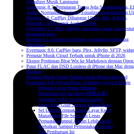
Visualizer Musik Langsung
Evermusic 8.7: Pemutaran Tanpa Jeda Sesungguhnya, E
Audio, Normalisasi Volume, Equalizer yang Didesain U
Flacbox 7.4: CarPlay Dibangun Ulang, Plex, Jellyfin,
Subsonic, SFTP untuk Audio Hi-Res
Evervideo 1.7: Plex, Jellyfin, streaming cloud, dan gestur
pemutaran baru
Evertag 4.2: koneksi cloud baru, pengaturan editor tag
dijelaskan
Evermusic 8.6: CarPlay baru, Plex, Jellyfin, SFTP, widget
Pemutar Musik Cloud Terbaik untuk iPhone di 2026
Ekspor Postingan Blog Wix ke Markdown dengan Ope
Putar FLAC dan DSD Lossless di iPhone dan Mac deng
Flacbox
Pemutar Musik Cloud Terbaik untuk iPhone dan iPad
Evermusic 6.8: Aliyun Drive, Synology, Gaya UI Baru
Pemutar Layar Penuh Minimal
Dukungan Aliyun Drive (阿里云盘)
Synology NAS via QuickConnect
Enam Efek Gulir Sampul Album Baru
Sel Daftar Kompak untuk Layar Kecil
Manajemen File Seret dan Lepas
Pemuatan Sampul Album Lebih Cepat
Perbaikan Sampul Perpustakaan iTunes
Arti Pembaruan Ini