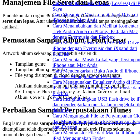
Manajemen File Seret dan Lepas
Cara Memutar Musik FLAC (Lossless) di i
Saya
Cara Streaming Musik dari iCloud Drive di
Pindahkan dan organisir file langsung di browser file menggunakan
iPhone atau Mac Anda
seret dan lepas
. Atur ulang koleksi musik Anda tanpa meninggalkan
Cara Menambahkan dan Melihat Komentar 
aplikasi.
Trek Audio Anda di iPhone, iPad, dan Mac
dengan Evermusic dan Flacbox
Pemuatan Sampul Album Lebih Cepat
Cara Memutar Musik dari USB Flash Drive 
iPhone dengan Evermusic dan iXpand dari
Artwork album sekarang dimuat lebih efisien di:
SanDisk
Cara Memutar Musik Lokal yang Tersimpan
Tampilan genre
iPhone atau Mac Anda
Tampilan album dan trek
Cara Mendengarkan Buku Audio di iPhone, 
File yang disimpan di cloud dengan artwork tertanam
dan Mac Menggunakan Evermusic
Cara Menggunakan Equalizer Audio di iPho
Aktifkan dukungan sampul tertanam untuk file cloud di:
iPad, atau Mac Anda dengan Evermusic dan
Settings > Music Library > Album Covers > Load
Flacbox
Album Covers for Online Files
Cara menghubungkan USB flash drive ke i
dan mendengarkan musik atau mengelola fil
Perbaikan Sampul Perpustakaan iTunes
dalamnya
Cara Mengunggah File ke Penyimpanan Cl
dan Menghubungkannya ke Evermusic, Fla
Bug lama di mana
sampul album dari perpustakaan iTunes
gagal
atau Evertag
ditampilkan telah diperbaiki. Artwork untuk trek iTunes sekarang
Cara Mentransfer File dari Mac ke iPhone a
muncul dengan benar.
iPad Menggunakan Finder