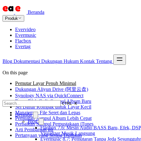
Beranda
Produk
Evervideo
Evermusic
Flacbox
Evertag
Blog
Dokumentasi
Dukungan
Hukum
Kontak
Tentang
On this page
Pemutar Layar Penuh Minimal
Dukungan Aliyun Drive (阿里云盘)
Synology NAS via QuickConnect
Enam Efek Gulir Sampul Album Baru
CTRL K
Sel Daftar Kompak untuk Layar Kecil
Manajemen File Seret dan Lepas
Beranda
Pemuatan Sampul Album Lebih Cepat
Blog
Perbaikan Sampul Perpustakaan iTunes
Flacbox 7.6: Mesin Audio BASS Baru, Efek, DSP
Arti Pembaruan Ini
Visualizer Musik Langsung
Pertanyaan yang Sering Diajukan
Evermusic 8.7: Pemutaran Tanpa Jeda Sesungguh