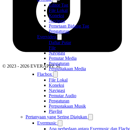
Editor Tag
File Lokal
Koneksi
Navigasi
Pemetaan Bidang Tag
Pengaturan
Evervideo
Daftar Putar
File
Navigasi
Pemutar Media
Pengaturan
© 2023 - 2026 EVERAPPZ SL
Perpustakaan Media
Flacbox
File Lokal
Koneksi
Navigasi
Pemutar Audio
Pengaturan
Perpustakaan Musik
Playlist
Pertanyaan yang Sering Diajukan
Evermusic
Apa perbedaan antara Evermusic dan Flacb