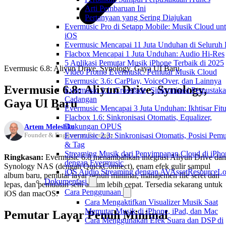
Arti Pembaruan Ini
Pertanyaan yang Sering Diajukan
Evermusic Pro di Setapp Mobile: Musik Cloud un
iOS
Evermusic Mencapai 11 Juta Unduhan di Seluruh
Flacbox Mencapai 1 Juta Unduhan: Audio Hi-Res
5 Aplikasi Pemutar Musik iPhone Terbaik di 2025
Evermusic 6.8: Aliyun Drive, Synology, Gaya UI Baru
Video Promo Evermusic: Pemutar Musik Cloud
Evermusic 3.6: CarPlay, VoiceOver, dan Lainnya
Evermusic 6.8: Aliyun Drive, Synology,
Evermusic 3.1: Crossfade, Sinkronisasi Perpustak
Cadangan
Gaya UI Baru
Evermusic Mencapai 3 Juta Unduhan: Ikhtisar Fitu
Flacbox 1.6: Sinkronisasi Otomatis, Equalizer,
Dukungan OPUS
Artem Meleshko
Evermusic 2.3: Sinkronisasi Otomatis, Posisi Pem
Founder & Engineer at Everappz
& Tag
Streaming Musik dari Penyimpanan Cloud di iPho
Ringkasan:
Evermusic 6.8 menambahkan integrasi Aliyun Drive dan
dengan Evermusic
Synology NAS (dengan QuickConnect), enam efek gulir sampul
iOS Audio Streaming dengan AVAssetResourceLo
album baru, pemutar layar penuh minimal, manajemen file seret dan
Dokumentasi
lepas, dan pemuatan seni album lebih cepat. Tersedia sekarang untuk
Cara Penggunaan
iOS dan macOS.
Cara Mengaktifkan Visualizer Musik Saat
Memutar Musik di iPhone, iPad, dan Mac
Pemutar Layar Penuh Minimal
Cara Menggunakan Efek Suara dan DSP di