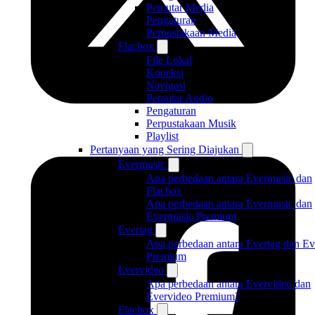
Pemutar Media
Pengaturan
Perpustakaan Media
Flacbox
File Lokal
Koneksi
Navigasi
Pemutar Audio
Pengaturan
Perpustakaan Musik
Playlist
Pertanyaan yang Sering Diajukan
Evermusic
Apa perbedaan antara Evermusic dan
Flacbox
Apa perbedaan antara Evermusic dan
Evermusic Premium
Evertag
Apa perbedaan antara Evertag dan Ev
Premium
Evervideo
Apa perbedaan antara Evervideo dan
Evervideo Premium?
Flacbox