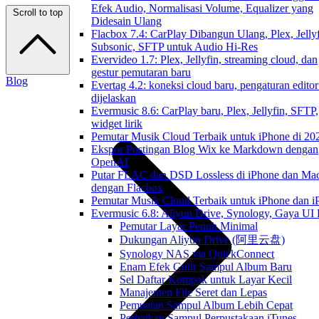
Efek Audio, Normalisasi Volume, Equalizer yang
Scroll to top
Didesain Ulang
Flacbox 7.4: CarPlay Dibangun Ulang, Plex, Jellyf
Subsonic, SFTP untuk Audio Hi-Res
Evervideo 1.7: Plex, Jellyfin, streaming cloud, dan
gestur pemutaran baru
Blog
Evertag 4.2: koneksi cloud baru, pengaturan editor
dijelaskan
Evermusic 8.6: CarPlay baru, Plex, Jellyfin, SFTP,
widget lirik
Pemutar Musik Cloud Terbaik untuk iPhone di 20
Ekspor Postingan Blog Wix ke Markdown dengan
OpenAI
Putar FLAC dan DSD Lossless di iPhone dan Ma
dengan Flacbox
Pemutar Musik Cloud Terbaik untuk iPhone dan i
Evermusic 6.8: Aliyun Drive, Synology, Gaya UI
Pemutar Layar Penuh Minimal
Dukungan Aliyun Drive (阿里云盘)
Synology NAS via QuickConnect
Enam Efek Gulir Sampul Album Baru
Sel Daftar Kompak untuk Layar Kecil
Manajemen File Seret dan Lepas
Pemuatan Sampul Album Lebih Cepat
Perbaikan Sampul Perpustakaan iTunes