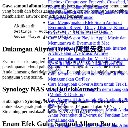
Flacbox: Compressor, Freeverb, Crossfeed,
Gaya sampul album layar penuh
baru memberikan layar pemutara
Normalisasi Volume, dan lainnya
yang bersih dan bebas gangguan. Hanya kontrol penting yang terlihat
Cara Mengaktifkan dan Menggunakan Pemu
membiarkan artwork menjadi pusat perhatian.
Tanpa Jeda di Evermusic
Cara Menggunakan Efek Suara Audio di
Aktifkan di:
Evermusic: Reverb, Delay, Distorsi, Kompre
Settings > Audio Player > Personalization >
Crossfeed, dan Normalisasi Volume
Audio Player Screen Style
Cara Mengekspor Playlist Apple Music dan
Memutarnya di Evermusic di Mac
Dukungan Aliyun Drive (阿里云盘)
Cara Membuat Playlist M3U untuk Internet
Archive atau Live Music Archive
Cara memutar musik dari Mac / PC / Linux 
Evermusic sekarang terhubung ke
Aliyun Drive
, salah satu layanan
NAS di iPhone menggunakan server Kodi
penyimpanan cloud paling populer di Tiongkok. Akses file musik
DLNA
Anda langsung dari dalam aplikasi. Penambahan ini adalah permintaa
Cara Memutar Musik Anda Sendiri di iPhon
pengguna yang sering.
Menggunakan CarPlay
Cara Mengubah Cover Album untuk Trek L
Synology NAS via QuickConnect
di Spotify: Panduan Langkah demi Langkah
(Mobile & Desktop)
Cara Mengedit Lirik untuk File Audio di iP
Hubungkan
Synology NAS
Anda menggunakan
QuickConnectID
atau MAC
untuk akses jarak jauh tanpa konfigurasi IP manual atau VPN.
Cara Mentransfer Perpustakaan Musik Anda
Streaming perpustakaan musik NAS Anda dari mana saja.
Antar Perangkat di Evermusic: Panduan La
demi Langkah
Enam Efek Gulir Sampul Album Baru
Cara Mengarsipkan (ZIP) Daftar Putar, Alb