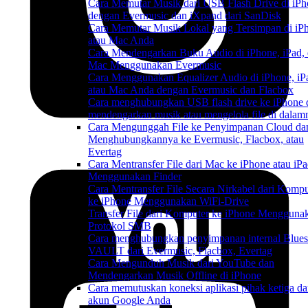
Cara Memutar Musik dari USB Flash Drive di iP
dengan Evermusic dan iXpand dari SanDisk
Cara Memutar Musik Lokal yang Tersimpan di iP
atau Mac Anda
Cara Mendengarkan Buku Audio di iPhone, iPad,
Mac Menggunakan Evermusic
Cara Menggunakan Equalizer Audio di iPhone, iP
atau Mac Anda dengan Evermusic dan Flacbox
Cara menghubungkan USB flash drive ke iPhone 
mendengarkan musik atau mengelola file di dalam
Cara Mengunggah File ke Penyimpanan Cloud da
Menghubungkannya ke Evermusic, Flacbox, atau
Evertag
Cara Mentransfer File dari Mac ke iPhone atau iP
Menggunakan Finder
Cara Mentransfer File Secara Nirkabel dari Kompu
ke iPhone Menggunakan WiFi-Drive
Transfer File dari Komputer ke iPhone Mengguna
Protokol SMB
Cara menghubungkan penyimpanan internal Blue
VAULT dari Evermusic, Flacbox, Evertag
Cara Mengunduh Musik dari YouTube dan
Mendengarkan Musik Offline di iPhone
Cara memutuskan koneksi aplikasi pihak ketiga da
akun Google Anda