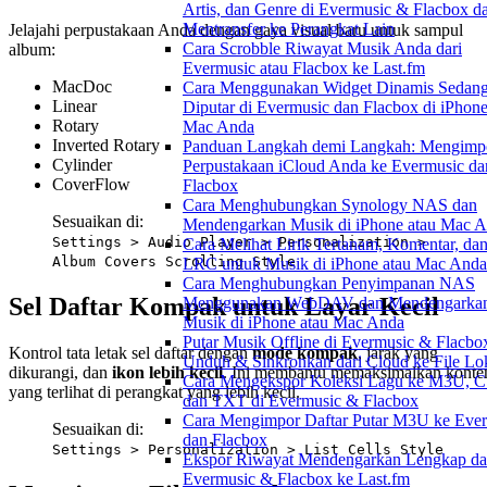
Artis, dan Genre di Evermusic & Flacbox d
Mentransfer ke Perangkat Lain
Jelajahi perpustakaan Anda dengan gaya visual baru untuk sampul
Cara Scrobble Riwayat Musik Anda dari
album:
Evermusic atau Flacbox ke Last.fm
MacDoc
Cara Menggunakan Widget Dinamis Sedan
Linear
Diputar di Evermusic dan Flacbox di iPhon
Rotary
Mac Anda
Inverted Rotary
Panduan Langkah demi Langkah: Mengimp
Cylinder
Perpustakaan iCloud Anda ke Evermusic da
CoverFlow
Flacbox
Cara Menghubungkan Synology NAS dan
Sesuaikan di:
Mendengarkan Musik di iPhone atau Mac 
Settings > Audio Player > Personalization >
Cara Melihat Lirik Tertanam, Komentar, dan
Album Covers Scrolling Style
LRC untuk Musik di iPhone atau Mac Anda
Cara Menghubungkan Penyimpanan NAS
Sel Daftar Kompak untuk Layar Kecil
Menggunakan WebDAV dan Mendengarka
Musik di iPhone atau Mac Anda
Putar Musik Offline di Evermusic & Flacbo
Kontrol tata letak sel daftar dengan
mode kompak
, jarak yang
Unduh & Sinkronkan dari Cloud ke File Lo
dikurangi, dan
ikon lebih kecil
. Ini membantu memaksimalkan konte
Cara Mengekspor Koleksi Lagu ke M3U, C
yang terlihat di perangkat yang lebih kecil.
dan TXT di Evermusic & Flacbox
Cara Mengimpor Daftar Putar M3U ke Eve
Sesuaikan di:
dan Flacbox
Settings > Personalization > List Cells Style
Ekspor Riwayat Mendengarkan Lengkap da
Evermusic & Flacbox ke Last.fm