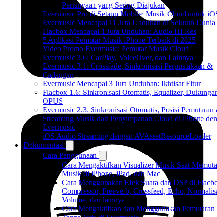
Pertanyaan yang Sering Diajukan
Evermusic Pro di Setapp Mobile: Musik Cloud untuk iO
Evermusic Mencapai 11 Juta Unduhan di Seluruh Dunia
Flacbox Mencapai 1 Juta Unduhan: Audio Hi-Res
5 Aplikasi Pemutar Musik iPhone Terbaik di 2025
Video Promo Evermusic: Pemutar Musik Cloud
Evermusic 3.6: CarPlay, VoiceOver, dan Lainnya
Evermusic 3.1: Crossfade, Sinkronisasi Perpustakaan &
Cadangan
Evermusic Mencapai 3 Juta Unduhan: Ikhtisar Fitur
Flacbox 1.6: Sinkronisasi Otomatis, Equalizer, Dukunga
OPUS
Evermusic 2.3: Sinkronisasi Otomatis, Posisi Pemutaran
Streaming Musik dari Penyimpanan Cloud di iPhone de
Evermusic
iOS Audio Streaming dengan AVAssetResourceLoader
Dokumentasi
Cara Penggunaan
Cara Mengaktifkan Visualizer Musik Saat Memuta
Musik di iPhone, iPad, dan Mac
Cara Menggunakan Efek Suara dan DSP di Flacbo
Compressor, Freeverb, Crossfeed, Echo, Normalis
Volume, dan lainnya
Cara Mengaktifkan dan Menggunakan Pemutaran