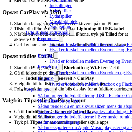
Forbindelser
Siri
skal være aktiveret på din iPhone
Indstillinger
Lokale filer
Opsæt CarPlay via USB
Lydafspiller
Musikbibliotek
Start din bil og sørg for, at
Siri
er aktiveret på din iPhone.
Navigation
Tilslut din iPhone til bilen med et
Lightning til USB-kabel
.
Ofte stillede spørgsmål
Når du bliver bedt om det på din iPhone, tryk på
Tillad
for at
Evermusic
aktivere CarPlay.
Hvad er forskellen mellem Evermusic og Fl
CarPlay bør starte automatisk på din bils infotainment-skærm.
Hvad er forskellen mellem Evermusic og E
Evertag
Opsæt trådløs CarPlay
Hvad er forskellen mellem Evertag og Ever
Evervideo
Start din bil og sørg for, at
Bluetooth
og
Wi-Fi
er slået til.
Hvad er forskellen mellem Evervideo og E
Gå til følgende på din iPhone:
Indstillinger > Generelt > CarPlay
Flacbox
Vælg din bil fra listen over tilgængelige køretøjer.
Hvad er forskellen mellem Flacbox og Fla
Følg instruktionerne på din bils display for at fuldføre parringen
Vejledninger
Sådan bruger du lydeffekter og DSP i Flacbox: C
Valgfrit: Tilpas dit CarPlay-layout
Normalization og mere
Sådan tænder du en musikvisualizer, mens du afsp
Sådan aktiverer og bruger du gapless-afspilning i
Gå til
Indstillinger > Generelt > CarPlay
Sådan bruger du lydeffekterne i Evermusic: rumkla
Vælg din bil fra listen
volumennormalisering
Tryk på
Tilpas
for at omarrangere eller skjule apps
Sådan eksporterer du Apple Music-playlister og af