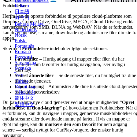
Bahasa Indonesia
Italiano
Forbindelser
日本語
Herfra kan du oprette forbindelse til populære cloud-platforme som
한국어
Dropbox, Google Drive, OneDrive, MEGA, iCloud Drive og endda
Bahasa Melayu
netværksdrev som SMB, DLNA og WebDAV. Når du er forbundet,
Nederlands
kan du gennemse, streame, downloade og administrere filer direkte fr
Norsk
appen.
Polski
Português
Skærmen
Forbindelser
indeholder følgende sektioner:
Română
Русский
Favoritfiler
– Hurtig adgang til mapper eller filer, du har
Slovenčina
markeret som favoritter for hurtig navigation, især nyttig i
Svenska
CarPlay.
ไทย
Senest åbnede filer
– Se de seneste filer, du har tilgået fra dine
tilsluttede tjenester.
Türkçe
Cloud-lagring
– Administrer alle dine tilsluttede cloud-tjeneste
Українська
og lokale netværksdrev.
Tiếng Việt
简体中文
Du kan tilslutte nye cloud-tjenester ved at bruge muligheden
“Opret
繁體中文
forbindelse til cloud-lagring”
på hovedskærmen Forbindelser. Når d
er forbundet, kan du navigere i mapper, gennemse musikbiblioteker o
endda streame eller downloade numre på farten. Hvis en mappe er
dybt indlejret, kan du
markere den som favorit
for nem adgang
senere — særligt nyttigt for CarPlay-brugere, der ønsker hurtig
navigation.