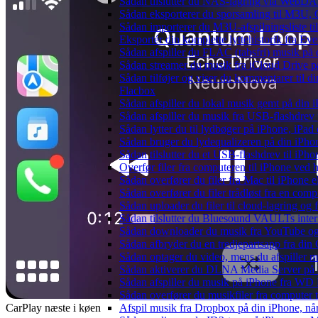
Sådan tilslutter du NAS-lagring via WebDAV 
Sådan eksporterer du sporsamling til M3U
Sådan importerer du M3U-afspilningsliste t
Eksportér din komplette lyttehistorik fra Ev
Sådan afspiller du FLAC (tabsfri) musik på 
Sådan streamer du musik fra iCloud Drive p
Sådan tilføjer og viser du kommentarer til
Flacbox
Sådan afspiller du lokal musik gemt på din 
Sådan afspiller du musik fra USB-flashdre
Sådan lytter du til lydbøger på iPhone, iP
Sådan bruger du lydequalizeren på din iPh
Sådan tilslutter du et USB-flashdrev til iPhone
Overfør filer fra computeren til iPhone ved
Sådan overfører du filer fra Mac til iPhone 
Sådan overfører du filer trådløst fra en com
Sådan uploader du filer til cloud-lagring og
Sådan tilslutter du Bluesound VAULTs inter
Sådan downloader du musik fra YouTube og ly
Sådan afbryder du en tredjepartsapp fra din
Sådan optager du video, mens du afspiller 
Sådan aktiverer du DLNA Media Server på W
Sådan afspiller du musik på iPhone fra 
Sådan overfører du musikfiler fra computer
CarPlay næste i køen
Afspil musik fra Dropbox på din iPhone, når