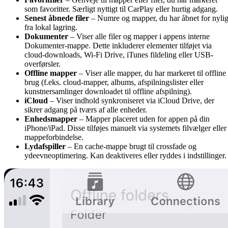
som favoritter. Særligt nyttigt til CarPlay eller hurtig adgang.
Senest åbnede filer
– Numre og mapper, du har åbnet for nyli
fra lokal lagring.
Dokumenter
– Viser alle filer og mapper i appens interne
Dokumenter-mappe. Dette inkluderer elementer tilføjet via
cloud-downloads, Wi-Fi Drive, iTunes fildeling eller USB-
overførsler.
Offline mapper
– Viser alle mapper, du har markeret til offline
brug (f.eks. cloud-mapper, albums, afspilningslister eller
kunstnersamlinger downloadet til offline afspilning).
iCloud
– Viser indhold synkroniseret via iCloud Drive, der
sikrer adgang på tværs af alle enheder.
Enhedsmapper
– Mapper placeret uden for appen på din
iPhone/iPad. Disse tilføjes manuelt via systemets filvælger eller
mappeforbindelse.
Lydafspiller
– En cache-mappe brugt til crossfade og
ydeevneoptimering. Kan deaktiveres eller ryddes i indstillinger.