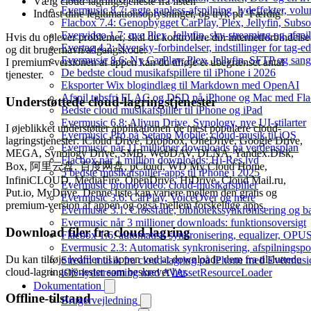
Vælg cloud-lagringstjeneste fra listen
Evermusic 8.7: ægte gapless-afspilning, lydeffekter, vol
Indtast dine legitimationsoplysninger, og tryk på ‘Færdig’
Flacbox 7.4: Genopbygget CarPlay, Plex, Jellyfin, Subso
Evervideo 1.7: nye Plex, Jellyfin, sky-streaming og afspi
Hvis du oplever problemer, skal du kontrollere din internetforbindelse
Evertag 4.2: Nye sky-forbindelser, indstillinger for tag-edi
og dit brugernavn/adgangskode.
Evermusic 8.6: Ny CarPlay, Plex, Jellyfin, SFTP og sang
I premium-versionen af appen kan du tilføje et ubegrænset antal
De bedste cloud musikafspillere til iPhone i 2026
tjenester.
Eksporter Wix blogindlæg til Markdown med OpenAI
Afspil tabsfri FLAC og DSD på iPhone og Mac med Fl
Understøttede cloud-lagringstjenester
Bedste cloud musikafspiller til iPhone og iPad
Evermusic 6.8: Aliyun Drive, Synology, nye UI-stilarter
I øjeblikket understøtter applikationen de mest populære cloud-
Evermusic Pro på Setapp Mobile: cloud-musik til iOS
lagringstjenester: iCloud Drive, Dropbox, OneDrive, Google Drive,
Evermusic når 11 millioner downloads på verdensplan
MEGA, Synology Drive, SMB, WebDAV, DLNA, Yandex.Disk,
Flacbox når 1 million downloads: Hi-Res lyd
Box, 阿里云盘, 百度网盘, pCloud, WD My Cloud Home,
5 bedste musikafspiller-apps til iPhone i 2025
InfiniCLOUD, MediaFire, OpenDrive, HiDrive, Cloud Mail.ru,
Evermusic promovideo: cloud-musikafspiller
Put.io, MyDrive. Denne liste kan variere mellem den gratis og
Evermusic 3.6: CarPlay, VoiceOver og mere
premium-version af appen og også mellem forskellige apps.
Evermusic 3.1: Crossfade, bibliotekssynkronisering og 
Evermusic når 3 millioner downloads: funktionsoversigt
Download filer fra cloud-lagring
Flacbox 1.6: automatisk synkronisering, equalizer, OPUS
Evermusic 2.3: Automatisk synkronisering, afspilningspos
Du kan tilføje lydfiler til appen ved at downloade dem fra tilsluttede
Stream musik fra cloud-lagring på iPhone med Evermusi
cloud-lagringstjenester som beskrevet
her
.
iOS-lydstreaming med AVAssetResourceLoader
Dokumentation
Offline-tilstand
Brugervejledning