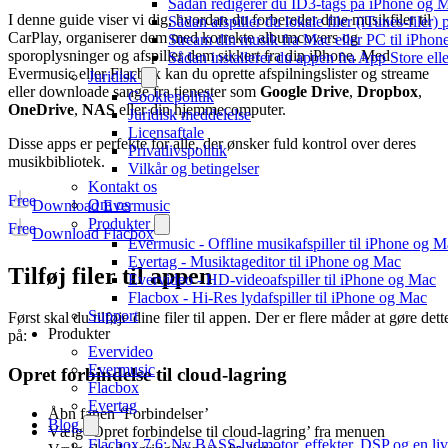
Sådan redigerer du ID3-tags på iPhone og 
I denne guide viser vi dig, hvordan du forbereder dine musikfiler til
Sådan afspiller du lokale filer (iTunes-filer)
CarPlay, organiserer dem med korrekte albumcovers og
Stream din musik fra Mac eller PC til iPho
sporoplysninger og afspiller dem sikkert fra din iPhone. Med
Sådan installerer du appen fra App Store el
Evermusic eller Flacbox kan du oprette afspilningslister og streame
Juridisk
eller downloade sange fra tjenester som
Google Drive
,
Dropbox
,
Cookiepolitik
OneDrive
,
NAS
eller din hjemmecomputer.
Juridisk meddelelse
Licensaftale
Disse apps er perfekte for alle, der ønsker fuld kontrol over deres
Privatlivspolitik
musikbibliotek.
Vilkår og betingelser
Kontakt os
Free
Om os
Download Evermusic
Produkter
Free
Download Flacbox
Evermusic - Offline musikafspiller til iPhone og 
Evertag - Musiktageditor til iPhone og Mac
Tilføj filer til appen
Evervideo - HD-videoafspiller til iPhone og Mac
Flacbox - Hi-Res lydafspiller til iPhone og Mac
Support
Først skal du tilføje dine filer til appen. Der er flere måder at gøre dett
Produkter
på:
Evervideo
Evermusic
Opret forbindelse til cloud-lagring
Flacbox
Evertag
Åbn fanen ‘Forbindelser’
Blog
Vælg ‘Opret forbindelse til cloud-lagring’ fra menuen
Flacbox 7.6: Ny BASS-lydmotor, effekter, DSP og en liv