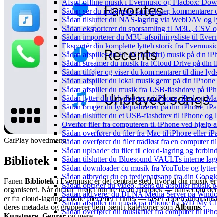
Afspil offline musik i Evermusic og Flacbox: Downl
Sådan ser du indlejrede sangtekster, kommentarer 
Sådan tilslutter du NAS-lagring via WebDAV og lyt
Sådan eksporterer du sporsamling til M3U, CSV 
Sådan importerer du M3U-afspilningsliste til Eve
Eksportér din komplette lyttehistorik fra Evermusic
Sådan afspiller du FLAC (tabsfri) musik på din iP
Sådan streamer du musik fra iCloud Drive på din 
Sådan tilføjer og viser du kommentarer til dine 
Sådan afspiller du lokal musik gemt på din iPhone
Sådan afspiller du musik fra USB-flashdrev på i
Sådan lytter du til lydbøger på iPhone, iPad og 
Sådan bruger du lydequalizeren på din iPhone, i
Sådan tilslutter du et USB-flashdrev til iPhone og ly
Overfør filer fra computeren til iPhone ved hjælp
Sådan overfører du filer fra Mac til iPhone eller i
CarPlay hovedmenu
Sådan overfører du filer trådløst fra en computer 
Sådan uploader du filer til cloud-lagring og forbin
Bibliotek
Sådan tilslutter du Bluesound VAULTs interne lag
Sådan downloader du musik fra YouTube og lytter t
Sådan afbryder du en tredjepartsapp fra din Googl
Fanen
Bibliotek
i Evermusic er det centrale sted, hvor al din musik er
Sådan optager du video, mens du afspiller musik 
organiseret. Når du har tilføjet numre til dit bibliotek — uanset om det
Sådan aktiverer du DLNA Media Server på Window
er fra cloud-lagring, lokale filer eller iTunes — læser appen automatis
Sådan afspiller du musik på iPhone fra WD My 
deres metadata og grupperer dem pænt i kategorier som
Albums
,
Sådan overfører du musikfiler fra computer til i
Kunstnere
,
Genrer
og mere.