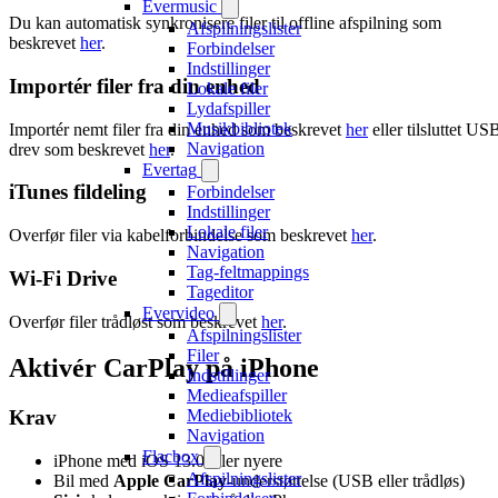
Evermusic
Du kan automatisk synkronisere filer til offline afspilning som
Afspilningslister
beskrevet
her
.
Forbindelser
Indstillinger
Importér filer fra din enhed
Lokale filer
Lydafspiller
Musikbibliotek
Importér nemt filer fra din enhed som beskrevet
her
eller tilsluttet US
Navigation
drev som beskrevet
her
.
Evertag
iTunes fildeling
Forbindelser
Indstillinger
Lokale filer
Overfør filer via kabelforbindelse som beskrevet
her
.
Navigation
Tag-feltmappings
Wi-Fi Drive
Tageditor
Evervideo
Overfør filer trådløst som beskrevet
her
.
Afspilningslister
Filer
Aktivér CarPlay på iPhone
Indstillinger
Medieafspiller
Mediebibliotek
Krav
Navigation
Flacbox
iPhone med iOS 13.0 eller nyere
Afspilningslister
Bil med
Apple CarPlay
-understøttelse (USB eller trådløs)