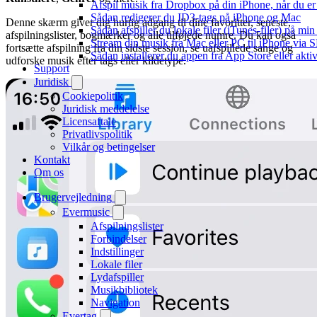
Afspil musik fra Dropbox på din iPhone, når du er 
Sådan redigerer du ID3-tags på iPhone og Mac
Denne skærm giver dig hurtig adgang til dine favoritter, seneste,
Sådan afspiller du lokale filer (iTunes-filer) på mi
afspilningslister, bogmærker og alle tilføjede numre. Du kan også
Stream din musik fra Mac eller PC til iPhone via
fortsætte afspilning fra din sidste session, se uafspillede sange og
Sådan installerer du appen fra App Store eller akt
udforske musik efter tags eller kildetype.
Support
Juridisk
Cookiepolitik
Juridisk meddelelse
Licensaftale
Privatlivspolitik
Vilkår og betingelser
Kontakt
Om os
Brugervejledning
Evermusic
Afspilningslister
Forbindelser
Indstillinger
Lokale filer
Lydafspiller
Musikbibliotek
Navigation
Evertag