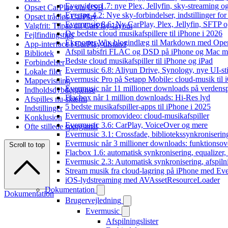
Evervideo 1.7: nye Plex, Jellyfin, sky-streaming og
Opsæt CarPlay via USB
Evertag 4.2: Nye sky-forbindelser, indstillinger for 
Opsæt trådløs CarPlay
Evermusic 8.6: Ny CarPlay, Plex, Jellyfin, SFTP o
Valgfrit: Tilpas dit CarPlay-layout
De bedste cloud musikafspillere til iPhone i 2026
Fejlfindingstips
Eksporter Wix blogindlæg til Markdown med Op
App-interface i CarPlay-tilstand
Afspil tabsfri FLAC og DSD på iPhone og Mac m
Bibliotek
Bedste cloud musikafspiller til iPhone og iPad
Forbindelser
Evermusic 6.8: Aliyun Drive, Synology, nye UI-sti
Lokale filer
Evermusic Pro på Setapp Mobile: cloud-musik til 
Mappevisning
Evermusic når 11 millioner downloads på verdens
Indholdsdybdegrænse
Flacbox når 1 million downloads: Hi-Res lyd
Afspilles nu-skærm
5 bedste musikafspiller-apps til iPhone i 2025
Indstillinger
Evermusic promovideo: cloud-musikafspiller
Konklusion
Evermusic 3.6: CarPlay, VoiceOver og mere
Ofte stillede spørgsmål
Evermusic 3.1: Crossfade, bibliotekssynkroniseri
Evermusic når 3 millioner downloads: funktionsov
Scroll to top
Flacbox 1.6: automatisk synkronisering, equalizer
Evermusic 2.3: Automatisk synkronisering, afspiln
Stream musik fra cloud-lagring på iPhone med Ev
iOS-lydstreaming med AVAssetResourceLoader
Dokumentation
Dokumentation
Brugervejledning
Evermusic
Afspilningslister