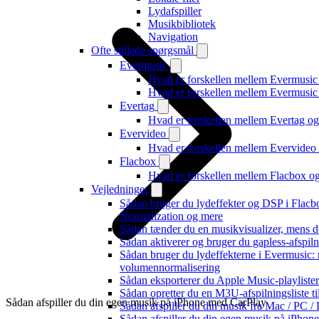
Lydafspiller
Musikbibliotek
Navigation
Ofte stillede spørgsmål
Evermusic
Hvad er forskellen mellem Evermusic
Hvad er forskellen mellem Evermusi
Evertag
Hvad er forskellen mellem Evertag o
Evervideo
Hvad er forskellen mellem Evervide
Flacbox
Hvad er forskellen mellem Flacbox 
Vejledninger
Sådan bruger du lydeffekter og DSP i Flac
Normalization og mere
Sådan tænder du en musikvisualizer, mens d
Sådan aktiverer og bruger du gapless-afspil
Sådan bruger du lydeffekterne i Evermusic:
volumennormalisering
Sådan eksporterer du Apple Music-playliste
Sådan opretter du en M3U-afspilningsliste ti
Sådan afspiller du din egen musik på iPhone med CarPlay
Sådan afspiller du din musik fra Mac / PC
Sådan afspiller du din egen musik på iPhon