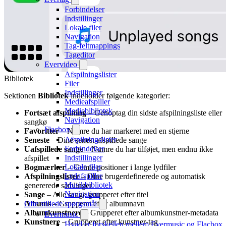
Forbindelser
Indstillinger
Lokale filer
Navigation
Tag-feltmappings
Tageditor
Evervideo
Afspilningslister
Bibliotek
Filer
Indstillinger
Sektionen
Bibliotek
indeholder følgende kategorier:
Medieafspiller
Mediebibliotek
Fortsæt afspilning
– Genoptag din sidste afspilningsliste eller
Navigation
sangkø
Flacbox
Favoritter
– Numre du har markeret med en stjerne
Afspilningslister
Seneste
– Dine senest afspillede sange
Forbindelser
Uafspillede sange
– Numre du har tilføjet, men endnu ikke
Indstillinger
afspillet
Lokale filer
Bogmærker
– Gemte positioner i lange lydfiler
Lydafspiller
Afspilningslister
– Dine brugerdefinerede og automatisk
Musikbibliotek
genererede samlinger
Navigation
Sange
– Alle sange grupperet efter titel
Ofte stillede spørgsmål
Albums
– Grupperet efter albumnavn
Albumkunstnere
– Grupperet efter albumkunstner-metadata
Evermusic
Kunstnere
– Grupperet efter kunstner-tag
Hvad er forskellen mellem Evermusic og Flacbox