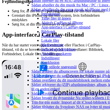
Sådan opretter du en M3U-afspilningsliste til Inte
Fejlfindingstips
Sådan afspiller du din musik fra Mac / PC / Li
Sådan afspiller du din egen musik på iPhone med 
Sørg for, at din bil er i
parringstilstand
(se din bils manual)
Introduktion
Genstart din iPhone og din bils system, hvis forbindelsen
Tilføj filer til appen
mislykkes
Aktivér CarPlay på iPhone
Sørg for, at din bils firmware er opdateret
App-interface i CarPlay-tilstand
Bibliotek
App-interface i CarPlay-tilstand
Forbindelser
Lokale filer
Mappevisning
Når du har startet vores apps Evermusic eller Flacbox i CarPlay-
Indholdsdybdegrænse
tilstand, vil du se hovedinterfacet opdelt i 4 hovedfaner: Bibliotek,
Afspilles nu-skærm
Forbindelser, Lokale filer, Indstillinger.
Indstillinger
Konklusion
Ofte stillede spørgsmål
Sådan ændrer du albumcovers for lokale numre på S
Sådan redigerer du sangtekster for lydfiler på iPh
Sådan overfører du dit musikbibliotek mellem enhed
Sådan arkiverer du (ZIP) afspilningslister, album,
til en anden enhed
Sådan scrobbler du din musikhistorik fra Evermusic
Sådan bruger du dynamiske Nu spiller-widgets i 
Trin-for-trin guide: Import af dit iCloud-bibliotek
Sådan tilslutter du Synology NAS og lytter til mus