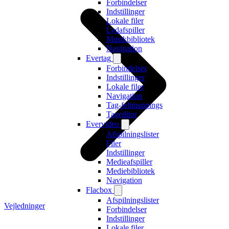
Forbindelser
Indstillinger
Lokale filer
Lydafspiller
Musikbibliotek
Navigation
Evertag
Forbindelser
Indstillinger
Lokale filer
Navigation
Tag-feltmappings
Tageditor
Evervideo
Afspilningslister
Filer
Indstillinger
Medieafspiller
Mediebibliotek
Navigation
Flacbox
Afspilningslister
Vejledninger
Forbindelser
Indstillinger
Lokale filer