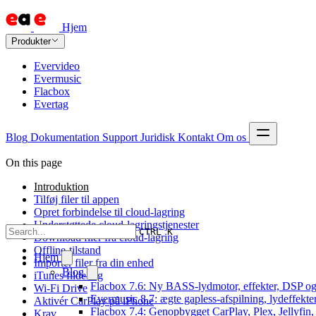
Hjem
Produkter
Evervideo
Evermusic
Flacbox
Evertag
Blog
Dokumentation
Support
Juridisk
Kontakt
Om os
On this page
Introduktion
Tilføj filer til appen
Opret forbindelse til cloud-lagring
Understøttede cloud-lagringstjenester
CTRL K
Download filer fra cloud-lagring
Offline-tilstand
Hjem
Importér filer fra din enhed
Blog
iTunes fildeling
Flacbox 7.6: Ny BASS-lydmotor, effekter, DSP og 
Wi-Fi Drive
Evermusic 8.7: ægte gapless-afspilning, lydeffekte
Aktivér CarPlay på iPhone
Flacbox 7.4: Genopbygget CarPlay, Plex, Jellyfin,
Krav