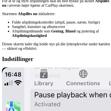
For at se og styre afspilningen skal du blot trykke på ikonet
Afspilles
nu
i øverste højre hjørne af CarPlay-skærmen.
Skærmen
Afspilles nu
inkluderer:
Fulde afspilningskontroller (afspil, pause, næste, forrige)
Sangtitel, kunstner og albumcover
Afspilningstilstande som
Gentag
,
Bland
og justering af
Afspilningshastighed
Denne skærm lader dig holde styr på din lytteoplevelse under kørslen
— sikkert og effektivt.
Indstillinger