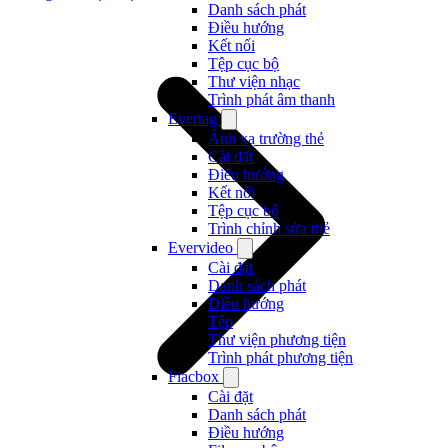
Danh sách phát
Điều hướng
Kết nối
Tệp cục bộ
Thư viện nhạc
Trình phát âm thanh
Evertag
Ánh xạ trường thẻ
Cài đặt
Điều hướng
Kết nối
Tệp cục bộ
Trình chỉnh sửa thẻ
Evervideo
Cài đặt
Danh sách phát
Điều hướng
Tệp
Thư viện phương tiện
Trình phát phương tiện
Flacbox
Cài đặt
Danh sách phát
Điều hướng