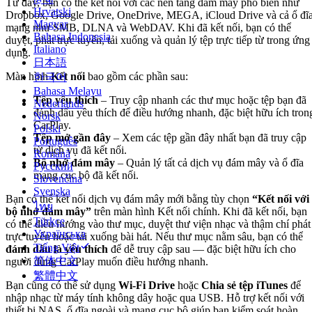
Từ đây, bạn có thể kết nối với các nền tảng đám mây phổ biến như
Hrvatski
Dropbox, Google Drive, OneDrive, MEGA, iCloud Drive và cả ổ đĩ
Magyar
mạng như SMB, DLNA và WebDAV. Khi đã kết nối, bạn có thể
Bahasa Indonesia
duyệt, phát trực tuyến, tải xuống và quản lý tệp trực tiếp từ trong ứng
Italiano
dụng.
日本語
Màn hình
Kết nối
bao gồm các phần sau:
한국어
Bahasa Melayu
Tệp yêu thích
– Truy cập nhanh các thư mục hoặc tệp bạn đã
Nederlands
đánh dấu yêu thích để điều hướng nhanh, đặc biệt hữu ích tron
Norsk
CarPlay.
Polski
Tệp mở gần đây
– Xem các tệp gần đây nhất bạn đã truy cập
Português
từ dịch vụ đã kết nối.
Română
Bộ nhớ đám mây
– Quản lý tất cả dịch vụ đám mây và ổ đĩa
Русский
mạng cục bộ đã kết nối.
Slovenčina
Svenska
Bạn có thể kết nối dịch vụ đám mây mới bằng tùy chọn
“Kết nối với
ไทย
bộ nhớ đám mây”
trên màn hình Kết nối chính. Khi đã kết nối, bạn
Türkçe
có thể điều hướng vào thư mục, duyệt thư viện nhạc và thậm chí phát
Українська
trực tuyến hoặc tải xuống bài hát. Nếu thư mục nằm sâu, bạn có thể
Tiếng Việt
đánh dấu là yêu thích
để dễ truy cập sau — đặc biệt hữu ích cho
简体中文
người dùng CarPlay muốn điều hướng nhanh.
繁體中文
Bạn cũng có thể sử dụng
Wi-Fi Drive
hoặc
Chia sẻ tệp iTunes
để
nhập nhạc từ máy tính không dây hoặc qua USB. Hỗ trợ kết nối với
thiết bị NAS, ổ đĩa ngoài và mạng cục bộ giúp bạn kiểm soát hoàn