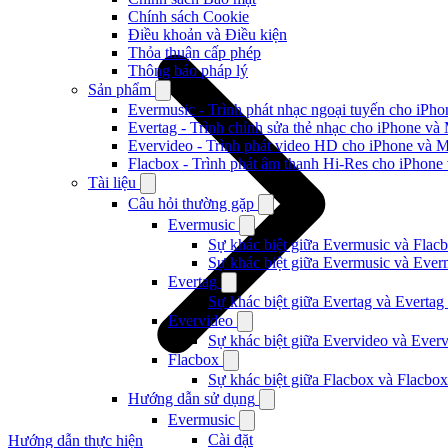
Chính sách Cookie
Điều khoản và Điều kiện
Thỏa thuận cấp phép
Thông báo pháp lý
Sản phẩm
Evermusic - Trình phát nhạc ngoại tuyến cho iPh
Evertag - Trình chỉnh sửa thẻ nhạc cho iPhone và
Evervideo - Trình phát video HD cho iPhone và 
Flacbox - Trình phát âm thanh Hi-Res cho iPhone
Tài liệu
Câu hỏi thường gặp
Evermusic
Sự khác biệt giữa Evermusic và Flacb
Sự khác biệt giữa Evermusic và Ever
Evertag
Sự khác biệt giữa Evertag và Evertag
Evervideo
Sự khác biệt giữa Evervideo và Ever
Flacbox
Sự khác biệt giữa Flacbox và Flacbox
Hướng dẫn sử dụng
Evermusic
Cài đặt
Hướng dẫn thực hiện