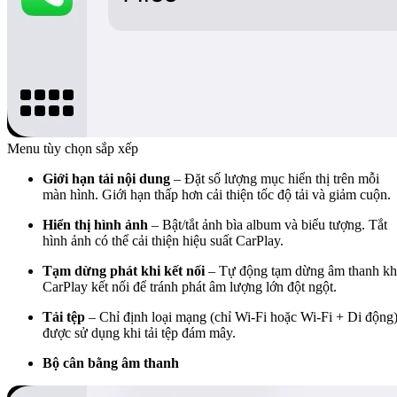
Menu tùy chọn sắp xếp
Giới hạn tải nội dung
– Đặt số lượng mục hiển thị trên mỗi
màn hình. Giới hạn thấp hơn cải thiện tốc độ tải và giảm cuộn.
Hiển thị hình ảnh
– Bật/tắt ảnh bìa album và biểu tượng. Tắt
hình ảnh có thể cải thiện hiệu suất CarPlay.
Tạm dừng phát khi kết nối
– Tự động tạm dừng âm thanh kh
CarPlay kết nối để tránh phát âm lượng lớn đột ngột.
Tải tệp
– Chỉ định loại mạng (chỉ Wi-Fi hoặc Wi-Fi + Di động
được sử dụng khi tải tệp đám mây.
Bộ cân bằng âm thanh