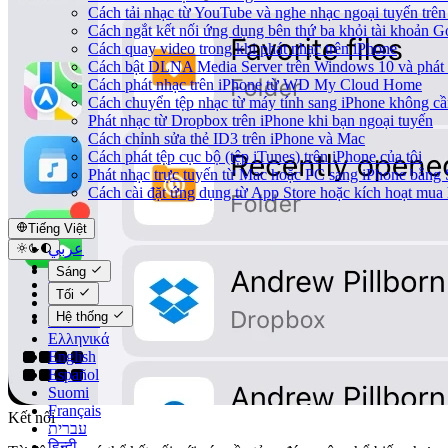
Cách tải nhạc từ YouTube và nghe nhạc ngoại tuyến trên
Cách ngắt kết nối ứng dụng bên thứ ba khỏi tài khoản G
Cách quay video trong khi phát nhạc trên iPhone
Cách bật DLNA Media Server trên Windows 10 và phát 
Cách phát nhạc trên iPhone từ WD My Cloud Home
Cách chuyển tệp nhạc từ máy tính sang iPhone không c
Phát nhạc từ Dropbox trên iPhone khi bạn ngoại tuyến
Cách chỉnh sửa thẻ ID3 trên iPhone và Mac
Cách phát tệp cục bộ (tệp iTunes) trên iPhone của tôi
Phát nhạc trực tuyến từ Mac hoặc PC sang iPhone bằn
Cách cài đặt ứng dụng từ App Store hoặc kích hoạt mu
Tiếng Việt
عربي
Català
Sáng
Čeština
Tối
Dansk
Hệ thống
Deutsch
Ελληνικά
English
Español
Suomi
Français
Kết nối
עברית
हिन्दी