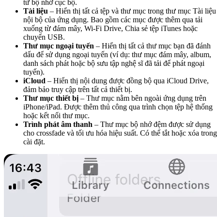
từ bộ nhớ cục bộ.
Tài liệu
– Hiển thị tất cả tệp và thư mục trong thư mục Tài liệu
nội bộ của ứng dụng. Bao gồm các mục được thêm qua tải
xuống từ đám mây, Wi-Fi Drive, Chia sẻ tệp iTunes hoặc
chuyển USB.
Thư mục ngoại tuyến
– Hiển thị tất cả thư mục bạn đã đánh
dấu để sử dụng ngoại tuyến (ví dụ: thư mục đám mây, album,
danh sách phát hoặc bộ sưu tập nghệ sĩ đã tải để phát ngoại
tuyến).
iCloud
– Hiển thị nội dung được đồng bộ qua iCloud Drive,
đảm bảo truy cập trên tất cả thiết bị.
Thư mục thiết bị
– Thư mục nằm bên ngoài ứng dụng trên
iPhone/iPad. Được thêm thủ công qua trình chọn tệp hệ thống
hoặc kết nối thư mục.
Trình phát âm thanh
– Thư mục bộ nhớ đệm được sử dụng
cho crossfade và tối ưu hóa hiệu suất. Có thể tắt hoặc xóa trong
cài đặt.