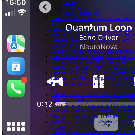
Cài đặt
Kết luận
Câu hỏi thường gặp
Cách thay đổi ảnh bìa album cho bài hát c
tính)
Cách chỉnh sửa lời bài hát cho tệp âm tha
Cách chuyển thư viện nhạc giữa các thiết b
Cách lưu trữ (ZIP) danh sách phát, album, 
sang thiết bị khác
Cách Scrobble lịch sử nghe nhạc từ Evermu
Cách Sử Dụng Widget Đang Phát Động Tron
Hướng dẫn từng bước: Nhập thư viện iClou
Cách kết nối Synology NAS và nghe nhạc t
Cách kết nối bộ lưu trữ NAS bằng WebDAV
Cách xem lời bài hát nhúng, nhận xét và t
Phát nhạc ngoại tuyến trong Evermusic & 
bộ
Cách nhập danh sách phát M3U vào Evermu
Cách xuất bộ sưu tập bài hát sang M3U, C
Xuất toàn bộ lịch sử nghe nhạc từ Evermus
Cách phát nhạc FLAC (Lossless) trên iPho
Cách phát nhạc từ iCloud Drive trên iPhon
Cách thêm và xem nhận xét trên các bản nhạ
Flacbox
Cách Nghe Sách Nói trên iPhone, iPad và