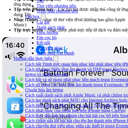
Tệp
ứng dụng
Thư viện phương tiện
Tệp trên iPhone này
– Các bài hát được nhập thủ công từ ứn
Trình phát phương tiện
dụng Tệp
Flacbox
Nhạc iTunes
– Nhạc từ thư viện iPod (không bao gồm Apple
Cài đặt
Music)
Danh sách phát
Tệp trực tuyến
– Nhạc được phát trực tiếp từ dịch vụ đám mâ
Điều hướng
File cục bộ
Kết nối
Thư viện nhạc
Trình phát Âm thanh
Hướng dẫn thực hiện
Cách bật Trình trực quan hóa nhạc khi phát nhạc trên iP
Cách sử dụng Hiệu ứng âm thanh và DSP trong Flacbox:
lượng và nhiều hơn nữa
Cách bật và sử dụng phát nhạc liền mạch trong Evermus
Cách sử dụng các hiệu ứng âm thanh trong Evermusic: Re
Chuẩn hóa âm lượng
Cách xuất danh sách phát Apple Music và phát chúng tr
Cách tạo danh sách phát M3U cho Internet Archive hoặc
Cách phát nhạc từ Mac / PC / Linux / NAS trên iPhon
Cách phát nhạc của riêng bạn trên iPhone bằng CarPlay
Cách thay đổi ảnh bìa album cho bài hát cục bộ trên Sp
Cách chỉnh sửa lời bài hát cho tệp âm thanh trên iPho
Cách chuyển thư viện nhạc giữa các thiết bị trong Ever