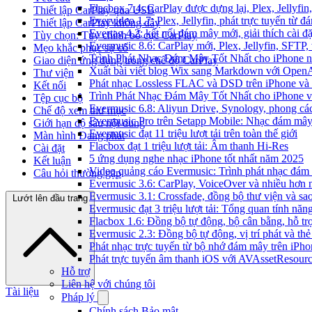
Flacbox 7.4: CarPlay được dựng lại, Plex, Jellyf
Thiết lập CarPlay qua USB
Evervideo 1.7: Plex, Jellyfin, phát trực tuyến từ 
Thiết lập CarPlay không dây
Evertag 4.2: kết nối đám mây mới, giải thích cài đặ
Tùy chọn: Tùy chỉnh bố cục CarPlay
Evermusic 8.6: CarPlay mới, Plex, Jellyfin, SFTP, 
Mẹo khắc phục sự cố
Trình Phát Nhạc Đám Mây Tốt Nhất cho iPhone 
Giao diện ứng dụng trong chế độ CarPlay
Xuất bài viết blog Wix sang Markdown với Open
Thư viện
Phát nhạc Lossless FLAC và DSD trên iPhone và
Kết nối
Trình Phát Nhạc Đám Mây Tốt Nhất cho iPhone v
Tệp cục bộ
Evermusic 6.8: Aliyun Drive, Synology, phong cá
Chế độ xem thư mục
Evermusic Pro trên Setapp Mobile: Nhạc đám mâ
Giới hạn độ sâu nội dung
Evermusic đạt 11 triệu lượt tải trên toàn thế giới
Màn hình Đang phát
Flacbox đạt 1 triệu lượt tải: Âm thanh Hi-Res
Cài đặt
5 ứng dụng nghe nhạc iPhone tốt nhất năm 2025
Kết luận
Video quảng cáo Evermusic: Trình phát nhạc đám
Câu hỏi thường gặp
Evermusic 3.6: CarPlay, VoiceOver và nhiều hơn 
Evermusic 3.1: Crossfade, đồng bộ thư viện và sa
Lướt lên đầu trang
Evermusic đạt 3 triệu lượt tải: Tổng quan tính năn
Flacbox 1.6: Đồng bộ tự động, bộ cân bằng, hỗ 
Evermusic 2.3: Đồng bộ tự động, vị trí phát và thẻ
Phát nhạc trực tuyến từ bộ nhớ đám mây trên iPh
Phát trực tuyến âm thanh iOS với AVAssetResour
Hỗ trợ
Liên hệ với chúng tôi
Tài liệu
Pháp lý
Chính sách Bảo mật