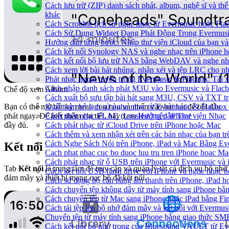
Cách lưu trữ (ZIP) danh sách phát, album, nghệ sĩ và thể
khác
Cách Scrobble lịch sử nghe nhạc từ Evermusic hoặc Fla
Cách Sử Dụng Widget Đang Phát Động Trong Evermusic
Hướng dẫn từng bước: Nhập thư viện iCloud của bạn và
Cách kết nối Synology NAS và nghe nhạc trên iPhone 
Cách kết nối bộ lưu trữ NAS bằng WebDAV và nghe nh
Cách xem lời bài hát nhúng, nhận xét và tệp LRC cho n
Phát nhạc ngoại tuyến trong Evermusic & Flacbox: Tải
Cách nhập danh sách phát M3U vào Evermusic và Flac
Chế độ xem Album
Cách xuất bộ sưu tập bài hát sang M3U, CSV và TXT t
Xuất toàn bộ lịch sử nghe nhạc từ Evermusic & Flacbox
Bạn có thể mở bất kỳ menu con nào và nhấn vào bài hát để bắt đầu
Cách phát nhạc FLAC (Lossless) trên iPhone
phát ngay. Để biết thêm chi tiết, hãy xem
Hướng dẫn Thư viện Nhạc
Cách phát nhạc từ iCloud Drive trên iPhone hoặc Mac
đầy đủ.
Cách thêm và xem nhận xét trên các bản nhạc của bạn t
Cách Nghe Sách Nói trên iPhone, iPad và Mac Bằng Ev
Kết nối
Cach phat nhac cuc bo duoc luu tru tren iPhone hoac Ma
Cách phát nhạc từ ổ USB trên iPhone với Evermusic và
Tab
Kết nối
là trung tâm để truy cập và quản lý tất cả dịch vụ bộ nhớ
Cách kết nối USB flash drive với iPhone và nghe nhạc ho
đám mây và thiết bị mạng cục bộ đã kết nối.
Cách sử dụng bộ cân bằng âm thanh trên iPhone, iPad 
Cách chuyển tệp không dây từ máy tính sang iPhone bằ
Cách chuyển tệp từ Mac sang iPhone hoặc iPad bằng Fi
Cách tải tệp lên bộ nhớ đám mây và kết nối với Evermus
Chuyển tệp từ máy tính sang iPhone bằng giao thức SM
Cách kết nối bộ nhớ trong của Bluesound VAULT từ Eve