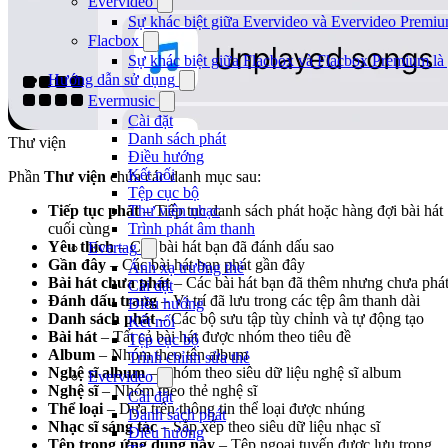
Evervideo
Sự khác biệt giữa Evervideo và Evervideo Premiu
Flacbox
Sự khác biệt giữa Flacbox và Flacbox Premium là 
Hướng dẫn sử dụng
Evermusic
Cài đặt
Danh sách phát
Thư viện
Điều hướng
Kết nối
Phần
Thư viện
chứa các danh mục sau:
Tệp cục bộ
Thư viện nhạc
Tiếp tục phát
– Tiếp tục danh sách phát hoặc hàng đợi bài hát
Trình phát âm thanh
cuối cùng
Yêu thích
– Các bài hát bạn đã đánh dấu sao
Evertag
Gần đây
– Các bài hát bạn phát gần đây
Ánh xạ trường thẻ
Bài hát chưa phát
– Các bài hát bạn đã thêm nhưng chưa phá
Cài đặt
Đánh dấu trang
– Vị trí đã lưu trong các tệp âm thanh dài
Điều hướng
Danh sách phát
– Các bộ sưu tập tùy chỉnh và tự động tạo
Kết nối
Bài hát
– Tất cả bài hát được nhóm theo tiêu đề
Tệp cục bộ
Album
– Nhóm theo tên album
Trình chỉnh sửa thẻ
Nghệ sĩ album
– Nhóm theo siêu dữ liệu nghệ sĩ album
Evervideo
Nghệ sĩ
– Nhóm theo thẻ nghệ sĩ
Cài đặt
Thể loại
– Dựa trên thông tin thể loại được nhúng
Danh sách phát
Nhạc sĩ sáng tác
– Sắp xếp theo siêu dữ liệu nhạc sĩ
Điều hướng
Tệp trong ứng dụng này
– Tệp ngoại tuyến được lưu trong