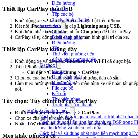
Điều hướng
Thiết lập CarPlay qua USB
Kết nối
Tệp cục bộ
Trình chỉnh sửa thẻ
Khởi động xe và đảm bảo
Siri
đã được bật trên iPhone.
Evervideo
Kết nối iPhone với xe bằng cáp
Lightning sang USB
.
Cài đặt
Khi được nhắc trên iPhone, nhấn
Cho phép
để bật CarPlay.
Danh sách phát
CarPlay sẽ tự động khởi chạy trên màn hình giải trí của xe.
Điều hướng
Tệp
Thiết lập CarPlay không dây
Thư viện phương tiện
Trình phát phương tiện
Khởi động xe và đảm bảo
Bluetooth
và
Wi-Fi
đã được bật.
Flacbox
Trên iPhone, đi tới:
Cài đặt
Cài đặt > Chung chung > CarPlay
Danh sách phát
Chọn xe của bạn từ danh sách các phương tiện có sẵn.
Điều hướng
Làm theo hướng dẫn hiển thị trên màn hình xe để hoàn tất ghé
File cục bộ
nối.
Kết nối
Thư viện nhạc
Tùy chọn: Tùy chỉnh bố cục CarPlay
Trình phát Âm thanh
Hướng dẫn thực hiện
Đi tới
Cài đặt > Chung chung > CarPlay
Cách bật Trình trực quan hóa nhạc khi phát nhạc 
Chọn xe của bạn từ danh sách
Cách sử dụng Hiệu ứng âm thanh và DSP trong Fl
Nhấn
Tùy chỉnh
để sắp xếp lại hoặc ẩn ứng dụng
hóa âm lượng và nhiều hơn nữa
Cách bật và sử dụng phát nhạc liền mạch trong E
Mẹo khắc phục sự cố