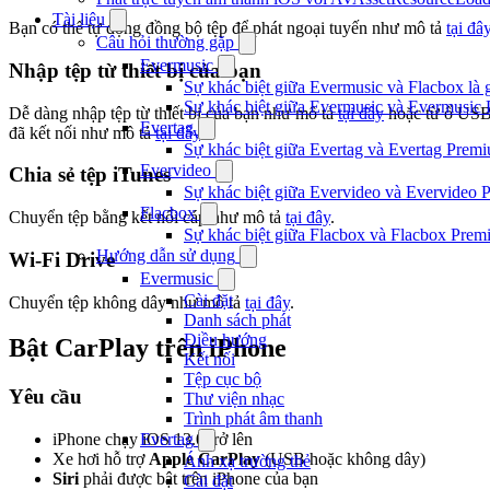
Tài liệu
Bạn có thể tự động đồng bộ tệp để phát ngoại tuyến như mô tả
tại đâ
Câu hỏi thường gặp
Evermusic
Nhập tệp từ thiết bị của bạn
Sự khác biệt giữa Evermusic và Flacbox là 
Sự khác biệt giữa Evermusic và Evermusic 
Dễ dàng nhập tệp từ thiết bị của bạn như mô tả
tại đây
hoặc từ ổ US
Evertag
đã kết nối như mô tả
tại đây
.
Sự khác biệt giữa Evertag và Evertag Premi
Evervideo
Chia sẻ tệp iTunes
Sự khác biệt giữa Evervideo và Evervideo 
Flacbox
Chuyển tệp bằng kết nối cáp như mô tả
tại đây
.
Sự khác biệt giữa Flacbox và Flacbox Premi
Hướng dẫn sử dụng
Wi-Fi Drive
Evermusic
Cài đặt
Chuyển tệp không dây như mô tả
tại đây
.
Danh sách phát
Điều hướng
Bật CarPlay trên iPhone
Kết nối
Tệp cục bộ
Yêu cầu
Thư viện nhạc
Trình phát âm thanh
Evertag
iPhone chạy iOS 13.0 trở lên
Xe hơi hỗ trợ
Apple CarPlay
(USB hoặc không dây)
Ánh xạ trường thẻ
Siri
phải được bật trên iPhone của bạn
Cài đặt