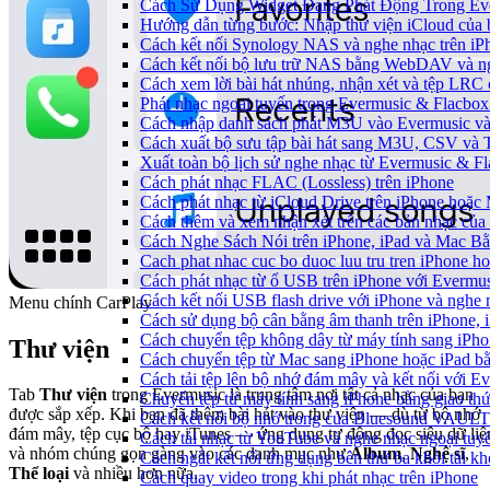
Cách Sử Dụng Widget Đang Phát Động Trong Eve
Hướng dẫn từng bước: Nhập thư viện iCloud của 
Cách kết nối Synology NAS và nghe nhạc trên iP
Cách kết nối bộ lưu trữ NAS bằng WebDAV và ng
Cách xem lời bài hát nhúng, nhận xét và tệp LRC
Phát nhạc ngoại tuyến trong Evermusic & Flacbo
Cách nhập danh sách phát M3U vào Evermusic và
Cách xuất bộ sưu tập bài hát sang M3U, CSV và
Xuất toàn bộ lịch sử nghe nhạc từ Evermusic & F
Cách phát nhạc FLAC (Lossless) trên iPhone
Cách phát nhạc từ iCloud Drive trên iPhone hoặc
Cách thêm và xem nhận xét trên các bản nhạc của
Cách Nghe Sách Nói trên iPhone, iPad và Mac B
Cach phat nhac cuc bo duoc luu tru tren iPhone h
Cách phát nhạc từ ổ USB trên iPhone với Evermu
Cách kết nối USB flash drive với iPhone và nghe n
Menu chính CarPlay
Cách sử dụng bộ cân bằng âm thanh trên iPhone, 
Cách chuyển tệp không dây từ máy tính sang iPh
Thư viện
Cách chuyển tệp từ Mac sang iPhone hoặc iPad b
Cách tải tệp lên bộ nhớ đám mây và kết nối với E
Tab
Thư viện
trong Evermusic là trung tâm nơi tất cả nhạc của bạn
Chuyển tệp từ máy tính sang iPhone bằng giao t
được sắp xếp. Khi bạn đã thêm bài hát vào thư viện — dù từ bộ nhớ
Cách kết nối bộ nhớ trong của Bluesound VAULT 
đám mây, tệp cục bộ hay iTunes — ứng dụng tự động đọc siêu dữ liệ
Cách tải nhạc từ YouTube và nghe nhạc ngoại tuyế
và nhóm chúng gọn gàng vào các danh mục như
Album
,
Nghệ sĩ
,
Cách ngắt kết nối ứng dụng bên thứ ba khỏi tài k
Thể loại
và nhiều hơn nữa.
Cách quay video trong khi phát nhạc trên iPhone