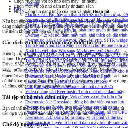
Chọn “Kết nối với bộ nhớ đám mây” từ menu
Evertag
Chọn dịch vụ bộ nhớ đám mây từ danh sách
Blog
Nhập thông tin đăng nhập của bạn và nhấn
Hoàn tất
Flacbox 7.6: Bộ máy âm thanh BASS mới, hiệu ứng, DSP 
Evermusic 8.7: Phát liền mạch thực sự, Hiệu ứng âm tha
Nếu bạn gặp bất kỳ vấn đề nào, hãy kiểm tra kết nối internet và tên
Flacbox 7.4: CarPlay được dựng lại, Plex, Jellyfin, Su
đăng nhập/mật khẩu. Trong phiên bản Premium của ứng dụng, bạn c
Evervideo 1.7: Plex, Jellyfin, phát trực tuyến từ đám mây
thể thêm không giới hạn số lượng dịch vụ.
Evertag 4.2: kết nối đám mây mới, giải thích cài đặt trình
Evermusic 8.6: CarPlay mới, Plex, Jellyfin, SFTP, widget 
Các dịch vụ bộ nhớ đám mây được hỗ trợ
Trình Phát Nhạc Đám Mây Tốt Nhất cho iPhone năm 2
Xuất bài viết blog Wix sang Markdown với OpenAI
Hiện tại, ứng dụng hỗ trợ các dịch vụ bộ nhớ đám mây phổ biến nhất:
Phát nhạc Lossless FLAC và DSD trên iPhone và Mac v
iCloud Drive, Dropbox, OneDrive, Google Drive, MEGA, Synology
Trình Phát Nhạc Đám Mây Tốt Nhất cho iPhone và iPad
Drive, SMB, WebDAV, DLNA, Yandex.Disk, Box, 阿里云盘, 百度
Evermusic 6.8: Aliyun Drive, Synology, phong cách gia
网盘, pCloud, WD My Cloud Home, InfiniCLOUD, MediaFire,
Evermusic Pro trên Setapp Mobile: Nhạc đám mây cho 
OpenDrive, HiDrive, Cloud Mail.ru, Put.io, MyDrive. Danh sách nà
Evermusic đạt 11 triệu lượt tải trên toàn thế giới
có thể khác nhau giữa phiên bản miễn phí và premium của ứng dụng,
Flacbox đạt 1 triệu lượt tải: Âm thanh Hi-Res
và cũng giữa các ứng dụng khác nhau.
5 ứng dụng nghe nhạc iPhone tốt nhất năm 2025
Video quảng cáo Evermusic: Trình phát nhạc đám mây
Tải tệp từ bộ nhớ đám mây
Evermusic 3.6: CarPlay, VoiceOver và nhiều hơn nữa
Evermusic 3.1: Crossfade, đồng bộ thư viện và sao lưu
Evermusic đạt 3 triệu lượt tải: Tổng quan tính năng
Bạn có thể thêm tệp âm thanh vào ứng dụng bằng cách tải chúng từ
Flacbox 1.6: Đồng bộ tự động, bộ cân bằng, hỗ trợ OP
các dịch vụ bộ nhớ đám mây đã kết nối như mô tả
tại đây
.
Evermusic 2.3: Đồng bộ tự động, vị trí phát và thẻ tag
Phát nhạc trực tuyến từ bộ nhớ đám mây trên iPhone vớ
Chế độ ngoại tuyến
Phát trực tuyến âm thanh iOS với AVAssetResourceLoad