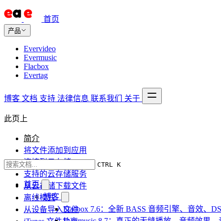
首页
产品
Evervideo
Evermusic
Flacbox
Evertag
博客
文档
支持
法律信息
联系我们
关于
此页上
简介
将文件添加到应用
连接到云存储
CTRL K
支持的云存储服务
首页
从云存储下载文件
博客
离线模式
Flacbox 7.6：全新 BASS 音频引擎、音效
从设备导入文件
Evermusic 8.7：真正的无缝播放、音频