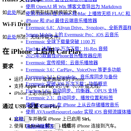
使用 OpenAI 将 Wix 博客文章导出为 Markdown
如
此处
所述，使用有线连接传输文件。
使用 Flacbox 在 iPhone 和 Mac 上播放无损 FLAC 和
iPhone 和 iPad 最佳云端音乐播放器
Wi-Fi Drive
Evermusic 6.8：Aliyun Drive、Synology、全新界
Setapp Mobile 上的 Evermusic Pro：iOS 云音乐
如
此处
所述，无线传输文件。
Evermusic 全球下载量突破 1100 万
Flacbox 达到 100 万次下载：Hi-Res 音频
在 iPhone 上启用 CarPlay
2025年5款最佳iPhone音乐播放器应用
Evermusic 宣传视频：云音乐播放器
要求
Evermusic 3.6：CarPlay、VoiceOver 等更多功能
Evermusic 3.1：Crossfade、音乐库同步与备份
运行 iOS 13.0 或更高版本的 iPhone
Evermusic 突破 300 万次下载：功能概览
支持
Apple CarPlay
的汽车（USB 或无线）
Flacbox 1.6：自动同步、均衡器、OPUS 支持
iPhone 上必须启用
Siri
Evermusic 2.3：自动同步、播放位置和标签
使用 Evermusic 在 iPhone 上从云存储播放音乐
通过 USB 设置 CarPlay
使用 AVAssetResourceLoader 实现 iOS 音频流媒体
文档
启动汽车并确保 iPhone 上已启用
Siri
。
使用
Lightning 转 USB 线缆
将 iPhone 连接到汽车。
常见问题解答