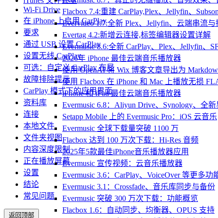
iTunes 文件共享
Wi-Fi Drive
Flacbox 7.4:重建 CarPlay,Plex、Jellyfin、Su
在 iPhone 上启用 CarPlay
Evervideo 1.7:全新 Plex、Jellyfin、云端
要求
Evertag 4.2:新增云连接,标签编辑器设置详解
通过 USB 设置 CarPlay
Evermusic 8.6:全新 CarPlay、Plex、Jelly
设置无线 CarPlay
2026年 iPhone 最佳云端音乐播放器
可选：自定义 CarPlay 布局
使用 OpenAI 将 Wix 博客文章导出为 Markdow
故障排除提示
使用 Flacbox 在 iPhone 和 Mac 上播放无损 FL
CarPlay 模式下的应用界面
iPhone 和 iPad 最佳云端音乐播放器
资料库
Evermusic 6.8：Aliyun Drive、Synology
连接
Setapp Mobile 上的 Evermusic Pro：iOS 云音乐
本地文件
Evermusic 全球下载量突破 1100 万
文件夹视图
Flacbox 达到 100 万次下载：Hi-Res 音频
内容深度限制
2025年5款最佳iPhone音乐播放器应用
正在播放屏幕
Evermusic 宣传视频：云音乐播放器
设置
Evermusic 3.6：CarPlay、VoiceOver 等更多功
结论
Evermusic 3.1：Crossfade、音乐库同步与备份
常见问题
Evermusic 突破 300 万次下载：功能概览
Flacbox 1.6：自动同步、均衡器、OPUS 支持
返回顶部