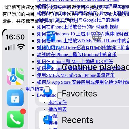
如何从Evermusic、Flacbox、Evertag连接Blu
此屏幕可快速访问您的收藏夹、最近使用、播放列表、书签和
如何从 YouTube 下载音乐并在 iPhone 上离线
有已添加的曲目。您还可以从上次会话继续播放、查看未播放
如何断开第三方应用与Google帐户的连接
歌曲，并按标签或来源类型浏览音乐。
如何在iPhone上播放音乐的同时录制视频
如何在 Windows 10 上启用 DLNA 媒体服务器
如何在iPhone上播放WD My Cloud Home中
如何使用WiFi-Drive在没有iTunes的情况下
离线时在iPhone上播放Dropbox中的音乐
如何在 iPhone 和 Mac 上编辑 ID3 标签
如何在iPhone上播放本地文件（iTunes文件）
使用SMB从Mac或PC向iPhone串流音乐
如何从 App Store 安装应用或使用兑换促
用户指南
Evermusic
本地文件
播放列表
导航
连接