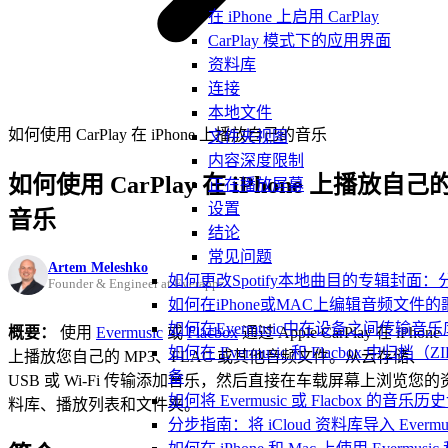
在 iPhone 上启用 CarPlay
CarPlay 模式下的应用界面
资料库
连接
本地文件
如何使用 CarPlay 在 iPhone 上播放自己的音乐
文件夹视图
内容深度限制
如何使用 CarPlay 在 iPhone 上播放自己
正在播放屏幕
设置
音乐
结论
常见问题
Artem Meleshko
如何更改Spotify本地曲目的专辑封面
Founder & Engineer at Everappz
如何在iPhone或MAC上编辑音频文件的
如何在Evermusic中在设备之间传输音
概要：
使用
Evermusic
或
Flacbox
通过 Apple CarPlay 在 iPhone
如何在 Evermusic 和 Flacbox
上播放您自己的 MP3、FLAC 或其他音频文件。从云存储、
备
USB 或 Wi-Fi 传输添加音乐，然后直接在车载屏幕上浏览您的
如何将 Evermusic 或 Flacbox 的音乐历史记录
料库、播放列表和文件夹。
分步指南：将 iCloud 资料库导入 Evermusic