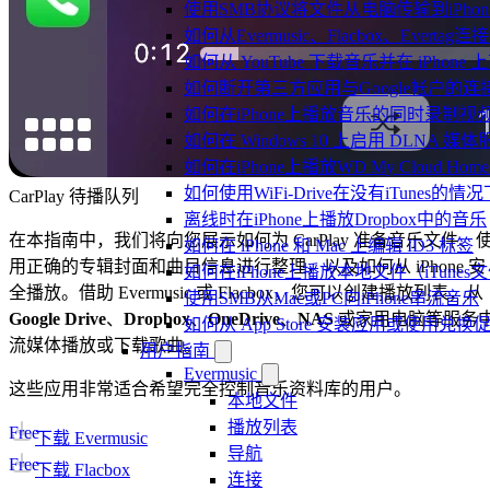
使用SMB协议将文件从电脑传输到iPhon
如何从Evermusic、Flacbox、Evertag
如何从 YouTube 下载音乐并在 iPhone
如何断开第三方应用与Google帐户的连
如何在iPhone上播放音乐的同时录制视
如何在 Windows 10 上启用 DLNA 媒
如何在iPhone上播放WD My Cloud Ho
如何使用WiFi-Drive在没有iTunes的
CarPlay 待播队列
离线时在iPhone上播放Dropbox中的音乐
在本指南中，我们将向您展示如何为 CarPlay 准备音乐文件、
如何在 iPhone 和 Mac 上编辑 ID3 标签
用正确的专辑封面和曲目信息进行整理，以及如何从 iPhone 安
如何在iPhone上播放本地文件（iTunes
全播放。借助 Evermusic 或 Flacbox，您可以创建播放列表，从
使用SMB从Mac或PC向iPhone串流音乐
Google Drive
、
Dropbox
、
OneDrive
、
NAS
或家用电脑等服务
如何从 App Store 安装应用或使用
流媒体播放或下载歌曲。
用户指南
Evermusic
这些应用非常适合希望完全控制音乐资料库的用户。
本地文件
播放列表
Free
下载 Evermusic
导航
Free
下载 Flacbox
连接