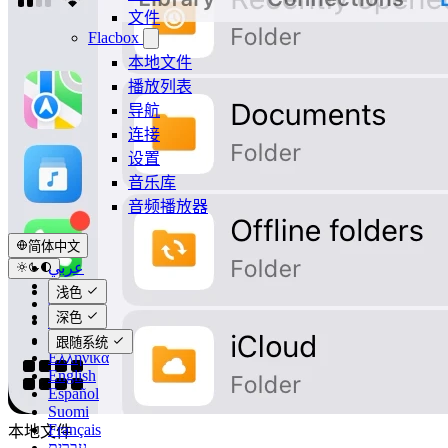
文件
Flacbox
本地文件
播放列表
导航
连接
设置
音乐库
音频播放器
简体中文
عربي
Català
浅色
Čeština
深色
Dansk
Deutsch
跟随系统
Ελληνικά
English
Español
Suomi
Français
本地文件
עברית