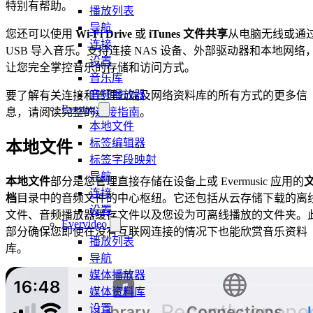
特别有帮助。
播放列表
导航
您还可以使用
Wi-Fi Drive
或
iTunes 文件共享
从电脑无线或通
连接
USB 导入音乐。支持连接 NAS 设备、外部驱动器和本地网络
设置
让您完全掌控音乐的存储和访问方式。
音乐库
音频播放器
要了解有关连接和管理云端及网络资料库的所有方式的更多信
Evertag
息，请阅读完整的
连接指南
。
本地文件
标签编辑器
本地文件
标签字段映射
导航
本地文件
部分是您管理直接存储在设备上或 Evermusic 应用的
连接
档
目录中的音频文件的中心枢纽。它还包括从云存储下载的离
设置
文件、音频播放器缓存文件以及您设为可离线播放的文件夹。
Evervideo
部分确保您即使在没有互联网连接的情况下也能欣赏音乐资料
播放列表
库。
导航
媒体播放器
媒体资料库
设置