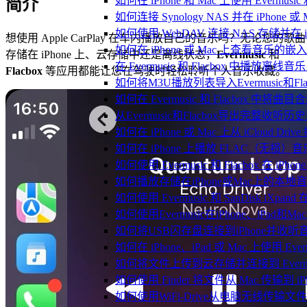
如何在 iPhone 和 Mac 上使用 Evermus
简介
如何连接 Synology NAS 并在 iPhone 
如何使用 WebDAV 连接 NAS 存储并在 iP
想使用 Apple CarPlay 在车内播放自己的音乐吗？无论您的歌曲
如何在 iPhone 或 Mac 上查看音乐的
存储在 iPhone 上、云存储中还是离线状态，
Evermusic
和
在 Evermusic 和 Flacbox 中
Flacbox
等应用都能让您在驾驶时轻松聆听个人音乐收藏。
如何将M3U播放列表导入Evermusic和Flac
如何在 Evermusic 和 Flacbox 中将曲
从Evermusic和Flacbox导出完整收听历史到
如何在 iPhone 或 Mac 上从 iCloud Dri
如何在 iPhone 上播放 FLAC（无损）音
如何使用 Evermusic 和 Flacbox 在 
如何播放存储在iPhone或Mac上的本地
如何使用 Evermusic 和 SanDisk iXp
如何使用Evermusic在iPhone、iPad和
如何将USB闪存盘连接到iPhone并收
如何在 iPhone、iPad 或 Mac 上使用 Eve
如何将文件上传到云存储并连接到 Evermusic、
如何使用 Finder 将文件从 Mac 传输到 iPho
如何使用WiFi-Drive从电脑无线传输文件到