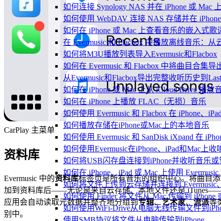
如何连接 Synology NAS 并在 iPhone 或 Ma
如何使用 WebDAV 连接 NAS 存储并在 iPhon
如何在 iPhone 或 Mac 上查看音乐的嵌入式
在 Evermusic 和 Flacbox 中播放离线
如何将M3U播放列表导入Evermusic和Flacbox
如何在 Evermusic 和 Flacbox 中将曲目合集导
从Evermusic和Flacbox导出完整收听历史到Last
如何在 iPhone 或 Mac 上从 iCloud Drive 播
如何在 iPhone 上播放 FLAC（无损）音乐
如何使用 Evermusic 和 Flacbox 在 iPho
如何播放存储在iPhone或Mac上的本地音乐
CarPlay 主菜单
如何使用 Evermusic 和 SanDisk iXpand 
如何使用Evermusic在iPhone、iPad和Mac
资料库
如何将USB闪存盘连接到iPhone并收听音乐
如何在 iPhone、iPad 或 Mac 上使用 Evermus
Evermusic 中的
资料库
标签页是所有音乐的组织中心。将曲目添
如何将文件上传到云存储并连接到 Evermusic、Flac
加到资料库后——无论是来自云存储、本地文件还是 iTunes—
如何使用 Finder 将文件从 Mac 传输到 iPhone 或
应用会自动读取元数据并整齐地分组到
专辑
、
艺术家
、
流派
等
如何使用WiFi-Drive从电脑无线传输文件到iPho
别中。
使用SMB协议将文件从电脑传输到iPhone