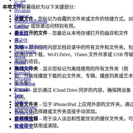
हिन्दी
本地文件
屏幕组织为以下关键部分：
Hrvatski
Magyar
收藏文件
– 您标记为收藏的文件夹或文件的快捷方式。对
Bahasa Indonesia
CarPlay 或快速访问特别有用。
Italiano
最近打开的文件
– 您最近从本地存储打开的曲目和文件
日本語
夹。
한국어
Bahasa Melayu
文档
– 显示应用内部文档目录中的所有文件和文件夹。包
Nederlands
括通过云下载、Wi-Fi Drive、iTunes 文件共享或 USB 传
Norsk
添加的项目。
Polski
Português
离线文件夹
– 显示您标记为离线使用的所有文件夹（例
Română
如，为离线播放下载的云文件夹、专辑、播放列表或艺术
Русский
家合集）。
Slovenčina
Svenska
iCloud
– 显示通过 iCloud Drive 同步的内容，确保跨设备
ไทย
访问。
Türkçe
设备文件夹
– 位于 iPhone/iPad 上应用外部的文件夹。通
Українська
系统文件选择器或文件夹连接手动添加。
Tiếng Việt
音频播放器
– 用于淡入淡出和性能优化的缓存文件夹。可
简体中文
在设置中禁用或清除。
繁體中文