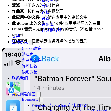
播放列表
流派
– 基于嵌入的流派信息
导航
作曲家
– 按作曲家元数据整理
连接
此应用中的文件
– 存储在应用中的离线文件
设置
此 iPhone 上的文件
– 从"文件"应用手动导入的曲目
音乐库
iTunes 音乐
– 来自 iPod 资料库的音乐（不包括 Apple
音频播放器
Music）
支持
在线文件
– 直接从云服务流媒体播放的音乐
法律信息
Cookie政策
法律声明
条款和条件
许可协议
隐私政策
联系我们
关于
常见问题解答
Evermusic
Evermusic 与 Flacbox 有什么区别