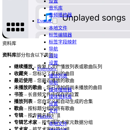
设置
音乐库
音频播放器
Evertag
本地文件
标签编辑器
标签字段映射
资料库
导航
资料库
部分包含以下类别：
连接
设置
继续播放
– 恢复上次的播放列表或歌曲队列
Evervideo
收藏夹
– 您标记了星标的曲目
播放列表
最近使用
– 您最近播放的歌曲
导航
未播放的歌曲
– 您已添加但尚未播放的曲目
媒体播放器
书签
– 长音频文件中保存的位置
媒体资料库
播放列表
– 您自定义和自动生成的合集
设置
歌曲
– 按标题分组的所有歌曲
文件
专辑
– 按专辑名称分组
Flacbox
专辑艺术家
– 按专辑艺术家元数据分组
本地文件
艺术家
– 按艺术家标签分组