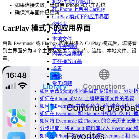
将文件添加到应用
如果连接失败，请重启 iPhone 和汽车系统
在 iPhone 上启用 CarPlay
确保汽车固件已更新
CarPlay 模式下的应用界面
资料库
CarPlay 模式下的应用界面
连接
本地文件
启动 Evermusic 或 Flacbox 应用并进入 CarPlay 模式后，您将看
文件夹视图
到主界面分为 4 个主要标签页：资料库、连接、本地文件、设
内容深度限制
置。
正在播放屏幕
设置
结论
常见问题
如何更改Spotify本地曲目的专辑封面：分
如何在iPhone或MAC上编辑音频文件的歌词
如何在Evermusic中在设备之间传输音乐库：
如何在 Evermusic 和 Flacbox 中归
如何将 Evermusic 或 Flacbox 的音乐历史记录 Scro
分步指南：将 iCloud 资料库导入 Evermusic 和 F
如何在 iPhone 和 Mac 上使用 Evermusic 和