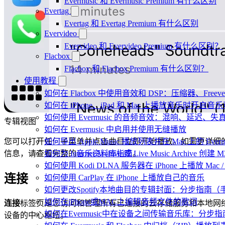
Evermusic 和 Evermusic Premium 有什么区别
Evertag
Evertag 和 Evertag Premium 有什么区别
Evervideo
Evervideo 和 Evervideo Premium 有什么区别？
Flacbox
Flacbox 和 Flacbox Premium 有什么区别？
使用教程
如何在 Flacbox 中使用音效和 DSP：压缩器、Fr
如何在 iPhone、iPad 和 Mac 上播放音乐时开启
如何使用 Evermusic 的音频音效：混响、延迟
专辑视图
如何在 Evermusic 中启用并使用无缝播放
如何导出 Apple Music 播放列表并在 Mac 上的 Ever
您可以打开任何子菜单并点击曲目立即开始播放。如需更详细
如何为 Internet Archive 或 Live Music Archive 
信息，请查看完整的
音乐资料库指南
。
如何使用 Kodi DLNA 服务器在 iPhone 上播放 Mac / P
连接
如何使用 CarPlay 在 iPhone 上播放自己的音乐
如何更改Spotify本地曲目的专辑封面：分步指南
如何在iPhone或MAC上编辑音频文件的歌词
连接
标签页是您访问和管理所有已连接的云存储服务和本地网
如何在Evermusic中在设备之间传输音乐库：分步指
设备的中心枢纽。