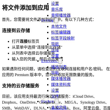
设置
将文件添加到应用
音乐库
音频播放器
首先，您需要将文件添加到应用中。有以下几种方式：
Evertag
本地文件
连接到云存储
标签编辑器
标签字段映射
打开
连接
标签页
导航
从菜单中选择"连接到云存储"
连接
从列表中选择云存储服务
设置
输入您的凭据，然后点击
完成
Evervideo
播放列表
如果遇到任何问题，请检查您的互联网连接和用户名/密码。 在
导航
应用的 Premium 版本中，您可以添加无限数量的服务。
媒体播放器
媒体资料库
支持的云存储服务
设置
文件
目前，该应用支持最流行的云存储服务：iCloud Drive、
Flacbox
Dropbox、OneDrive、Google Drive、MEGA、Synology Drive、
本地文件
SMB、WebDAV、DLNA、Yandex.Disk、Box、阿里云盘、百