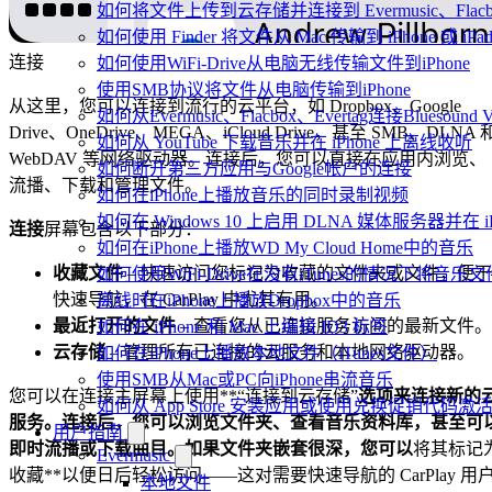
如何将文件上传到云存储并连接到 Evermusic、Flacbox 
如何使用 Finder 将文件从 Mac 传输到 iPhone 或 iPa
连接
如何使用WiFi-Drive从电脑无线传输文件到iPhone
使用SMB协议将文件从电脑传输到iPhone
从这里，您可以连接到流行的云平台，如 Dropbox、Google
如何从Evermusic、Flacbox、Evertag连接Bluesou
Drive、OneDrive、MEGA、iCloud Drive，甚至 SMB、DLNA 
如何从 YouTube 下载音乐并在 iPhone 上离线收听
WebDAV 等网络驱动器。连接后，您可以直接在应用内浏览、
如何断开第三方应用与Google帐户的连接
流播、下载和管理文件。
如何在iPhone上播放音乐的同时录制视频
如何在 Windows 10 上启用 DLNA 媒体服务器并在 
连接
屏幕包含以下部分：
如何在iPhone上播放WD My Cloud Home中的音乐
收藏文件
– 快速访问您标记为收藏的文件夹或文件，便于
如何使用WiFi-Drive在没有iTunes的情况下将音乐文
快速导航，在 CarPlay 中尤其有用。
离线时在iPhone上播放Dropbox中的音乐
最近打开的文件
– 查看您从已连接服务访问的最新文件。
如何在 iPhone 和 Mac 上编辑 ID3 标签
云存储
– 管理所有已连接的云服务和本地网络驱动器。
如何在iPhone上播放本地文件（iTunes文件）
使用SMB从Mac或PC向iPhone串流音乐
您可以在连接主屏幕上使用**“连接到云存储”
选项来连接新的
如何从 App Store 安装应用或使用兑换促销代码
服务。连接后，您可以浏览文件夹、查看音乐资料库，甚至可
用户指南
即时流播或下载曲目。如果文件夹嵌套很深，您可以
将其标记
Evermusic
收藏**以便日后轻松访问——这对需要快速导航的 CarPlay 用
本地文件