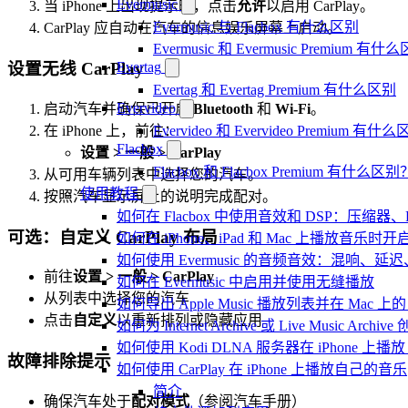
Evermusic
当 iPhone 上出现提示时，点击
允许
以启用 CarPlay。
Evermusic 与 Flacbox 有什么区别
CarPlay 应自动在汽车的信息娱乐屏幕上启动。
Evermusic 和 Evermusic Premium 有什
Evertag
设置无线 CarPlay
Evertag 和 Evertag Premium 有什么区别
Evervideo
启动汽车并确保已开启
Bluetooth
和
Wi-Fi
。
在 iPhone 上，前往：
Evervideo 和 Evervideo Premium 有什
Flacbox
设置 > 一般 > CarPlay
Flacbox 和 Flacbox Premium 有什么区别
从可用车辆列表中选择您的汽车。
使用教程
按照汽车显示屏上的说明完成配对。
如何在 Flacbox 中使用音效和 DSP：压缩器
可选：自定义 CarPlay 布局
如何在 iPhone、iPad 和 Mac 上播放音乐
如何使用 Evermusic 的音频音效：混响
前往
设置 > 一般 > CarPlay
如何在 Evermusic 中启用并使用无缝播放
从列表中选择您的汽车
如何导出 Apple Music 播放列表并在 Mac 上的 
点击
自定义
以重新排列或隐藏应用
如何为 Internet Archive 或 Live Music Arch
如何使用 Kodi DLNA 服务器在 iPhone 上播放 Mac
故障排除提示
如何使用 CarPlay 在 iPhone 上播放自己的音乐
简介
确保汽车处于
配对模式
（参阅汽车手册）