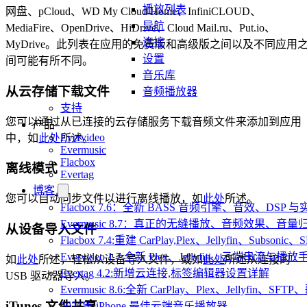
播放列表
网盘、pCloud、WD My Cloud Home、InfiniCLOUD、
导航
MediaFire、OpenDrive、HiDrive、Cloud Mail.ru、Put.io、
连接
MyDrive。此列表在应用的免费版和高级版之间以及不同应用
设置
间可能有所不同。
音乐库
从云存储下载文件
音频播放器
支持
您可以通过从已连接的云存储服务下载音频文件来添加到应用
产品
Evervideo
中，如
此处
所述。
Evermusic
Flacbox
离线模式
Evertag
博客
您可以自动同步文件以进行离线播放，如
此处
所述。
Flacbox 7.6：全新 BASS 音频引擎、音效、DSP
Evermusic 8.7：真正的无缝播放、音频效果、
从设备导入文件
Flacbox 7.4:重建 CarPlay,Plex、Jellyfin、Subsoni
Evervideo 1.7:全新 Plex、Jellyfin、云端串流与播
如
此处
所述，轻松从设备导入文件，或如
此处
所述从连接的
Evertag 4.2:新增云连接,标签编辑器设置详解
USB 驱动器导入。
Evermusic 8.6:全新 CarPlay、Plex、Jellyfin、S
iTunes 文件共享
2026年 iPhone 最佳云端音乐播放器