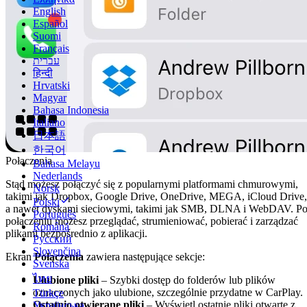
English
Español
Suomi
Français
עברית
हिन्दी
Hrvatski
Magyar
Bahasa Indonesia
Italiano
日本語
한국어
Połączenia
Bahasa Melayu
Nederlands
Stąd możesz połączyć się z popularnymi platformami chmurowymi,
Norsk
takimi jak Dropbox, Google Drive, OneDrive, MEGA, iCloud Drive,
Polski
a nawet dyskami sieciowymi, takimi jak SMB, DLNA i WebDAV. P
Português
połączeniu możesz przeglądać, strumieniować, pobierać i zarządzać
Română
plikami bezpośrednio z aplikacji.
Русский
Slovenčina
Ekran
Połączenia
zawiera następujące sekcje:
Svenska
ไทย
Ulubione pliki
– Szybki dostęp do folderów lub plików
oznaczonych jako ulubione, szczególnie przydatne w CarPlay.
Türkçe
Ostatnio otwierane pliki
– Wyświetl ostatnie pliki otwarte z
Українська