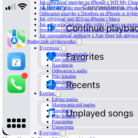
Jak odtwarzać muzykę na iPhonie z WD My Clo
Jak przesłać pliki muzyczne z komputera na iPho
Odtwarzaj muzykę z Dropbox na iPhonie w trybie 
Jak edytować tagi ID3 na iPhonie i Macu
Jak odtwarzać lokalne pliki (pliki iTunes) na moim
Strumieniuj muzykę z Maca lub PC na iPhone z
Jak zainstalować aplikację z App Store lub akty
Podręcznik użytkownika
Evermusic
Biblioteka muzyki
Listy odtwarzania
Nawigacja
Odtwarzacz audio
Pliki lokalne
Połączenia
Ustawienia
Evertag
Edytor tagów
Mapowania pól tagów
Nawigacja
Pliki lokalne
Połączenia
Ustawienia
Evervideo