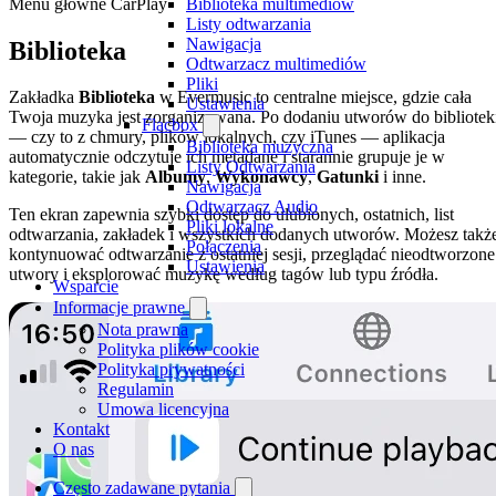
Menu główne CarPlay
Biblioteka multimediów
Listy odtwarzania
Nawigacja
Biblioteka
Odtwarzacz multimediów
Pliki
Zakładka
Biblioteka
w Evermusic to centralne miejsce, gdzie cała
Ustawienia
Twoja muzyka jest zorganizowana. Po dodaniu utworów do bibliotek
Flacbox
— czy to z chmury, plików lokalnych, czy iTunes — aplikacja
Biblioteka muzyczna
automatycznie odczytuje ich metadane i starannie grupuje je w
Listy Odtwarzania
kategorie, takie jak
Albumy
,
Wykonawcy
,
Gatunki
i inne.
Nawigacja
Odtwarzacz Audio
Ten ekran zapewnia szybki dostęp do ulubionych, ostatnich, list
Pliki lokalne
odtwarzania, zakładek i wszystkich dodanych utworów. Możesz takż
Połączenia
kontynuować odtwarzanie z ostatniej sesji, przeglądać nieodtworzone
Ustawienia
utwory i eksplorować muzykę według tagów lub typu źródła.
Wsparcie
Informacje prawne
Nota prawna
Polityka plików cookie
Polityka prywatności
Regulamin
Umowa licencyjna
Kontakt
O nas
Często zadawane pytania