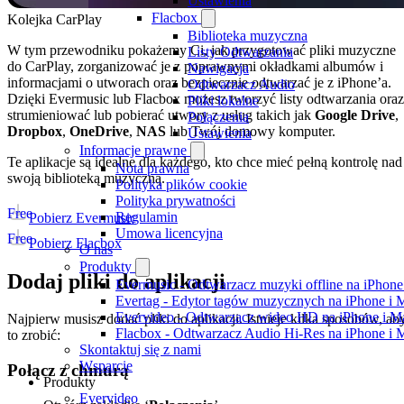
Ustawienia
Flacbox
Kolejka CarPlay
Biblioteka muzyczna
W tym przewodniku pokażemy Ci, jak przygotować pliki muzyczne
Listy Odtwarzania
do CarPlay, zorganizować je z poprawnymi okładkami albumów i
Nawigacja
informacjami o utworach oraz bezpiecznie odtwarzać je z iPhone’a.
Odtwarzacz Audio
Dzięki Evermusic lub Flacbox możesz tworzyć listy odtwarzania oraz
Pliki lokalne
strumieniować lub pobierać utwory z usług takich jak
Google Drive
,
Połączenia
Dropbox
,
OneDrive
,
NAS
lub Twój domowy komputer.
Ustawienia
Informacje prawne
Te aplikacje są idealne dla każdego, kto chce mieć pełną kontrolę nad
Nota prawna
swoją biblioteką muzyczną.
Polityka plików cookie
Polityka prywatności
Free
Regulamin
Pobierz Evermusic
Umowa licencyjna
Free
Pobierz Flacbox
O nas
Produkty
Dodaj pliki do aplikacji
Evermusic - Odtwarzacz muzyki offline na iPhone
Evertag - Edytor tagów muzycznych na iPhone i 
Evervideo - Odtwarzacz wideo HD na iPhone i M
Najpierw musisz dodać pliki do aplikacji. Istnieje kilka sposobów, ab
Flacbox - Odtwarzacz Audio Hi-Res na iPhone i 
to zrobić:
Skontaktuj się z nami
Wsparcie
Połącz z chmurą
Produkty
Evervideo