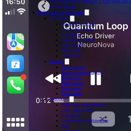
Jak zainstalować aplikację z App Store lu
promocyjnego
Podręcznik użytkownika
Evermusic
Biblioteka muzyki
Listy odtwarzania
Nawigacja
Odtwarzacz audio
Pliki lokalne
Połączenia
Ustawienia
Evertag
Edytor tagów
Mapowania pól tagów
Nawigacja
Pliki lokalne
Połączenia
Ustawienia
Evervideo
Biblioteka multimediów
Listy odtwarzania
Nawigacja
Odtwarzacz multimediów
Pliki