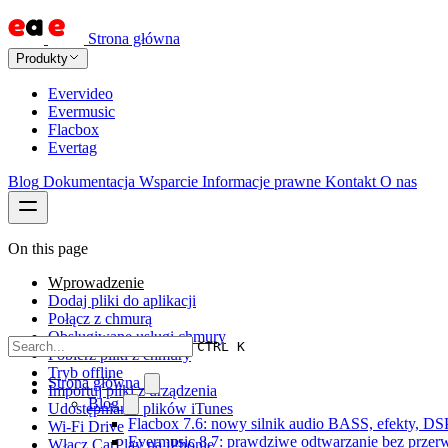
Strona główna
Produkty
Evervideo
Evermusic
Flacbox
Evertag
Blog
Dokumentacja
Wsparcie
Informacje prawne
Kontakt
O nas
On this page
Wprowadzenie
Dodaj pliki do aplikacji
Połącz z chmurą
Obsługiwane usługi chmury
CTRL K
Pobierz pliki z chmury
Tryb offline
Strona główna
Importuj pliki z urządzenia
Blog
Udostępnianie plików iTunes
Flacbox 7.6: nowy silnik audio BASS, efekty, DS
Wi-Fi Drive
Evermusic 8.7: prawdziwe odtwarzanie bez przerw,
Włącz CarPlay na iPhonie