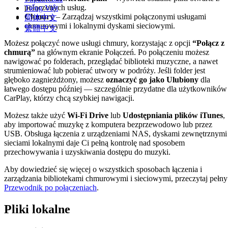
połączonych usług.
Tiếng Việt
Chmury
– Zarządzaj wszystkimi połączonymi usługami
简体中文
chmurowymi i lokalnymi dyskami sieciowymi.
繁體中文
Możesz połączyć nowe usługi chmury, korzystając z opcji
“Połącz z
chmurą”
na głównym ekranie Połączeń. Po połączeniu możesz
nawigować po folderach, przeglądać biblioteki muzyczne, a nawet
strumieniować lub pobierać utwory w podróży. Jeśli folder jest
głęboko zagnieżdżony, możesz
oznaczyć go jako Ulubiony
dla
łatwego dostępu później — szczególnie przydatne dla użytkowników
CarPlay, którzy chcą szybkiej nawigacji.
Możesz także użyć
Wi-Fi Drive
lub
Udostępniania plików iTunes
,
aby importować muzykę z komputera bezprzewodowo lub przez
USB. Obsługa łączenia z urządzeniami NAS, dyskami zewnętrznymi 
sieciami lokalnymi daje Ci pełną kontrolę nad sposobem
przechowywania i uzyskiwania dostępu do muzyki.
Aby dowiedzieć się więcej o wszystkich sposobach łączenia i
zarządzania bibliotekami chmurowymi i sieciowymi, przeczytaj pełny
Przewodnik po połączeniach
.
Pliki lokalne