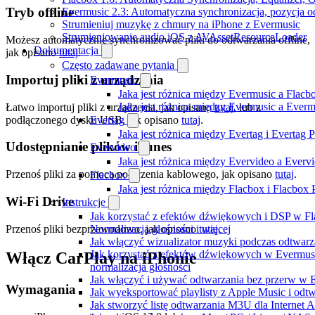
Tryb offline
Evermusic 2.3: Automatyczna synchronizacja, pozycja od
Strumieniuj muzykę z chmury na iPhone z Evermusic
Strumieniowanie audio iOS z AVAssetResourceLoader
Możesz automatycznie synchronizować pliki do odtwarzania offline,
Dokumentacja
jak opisano
tutaj
.
Często zadawane pytania
Importuj pliki z urządzenia
Evermusic
Jaka jest różnica między Evermusic a Flacb
Jaka jest różnica między Evermusic a Ever
Łatwo importuj pliki z urządzenia, jak opisano
tutaj
, lub z
podłączonego dysku USB, jak opisano
tutaj
.
Evertag
Jaka jest różnica między Evertag i Evertag
Udostępnianie plików iTunes
Evervideo
Jaka jest różnica między Evervideo a Ever
Przenoś pliki za pomocą połączenia kablowego, jak opisano
tutaj
.
Flacbox
Jaka jest różnica między Flacbox i Flacbox
Wi-Fi Drive
Instrukcje
Jak korzystać z efektów dźwiękowych i DSP w Fl
Przenoś pliki bezprzewodowo, jak opisano
tutaj
.
Normalizacja głośności i więcej
Jak włączyć wizualizator muzyki podczas odtwarz
Jak korzystać z efektów dźwiękowych w Evermusic:
Włącz CarPlay na iPhonie
normalizacja głośności
Jak włączyć i używać odtwarzania bez przerw w 
Wymagania
Jak wyeksportować playlisty z Apple Music i odt
Jak stworzyć listę odtwarzania M3U dla Internet 