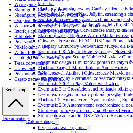
korektor
Wymagania
Flacbox 7.4: przebudowany CarPlay, Plex, Jellyfi
Skonfiguruj CarPlay przez USB
Evervideo 1.7: nowe Plex, Jellyfin, streaming z c
Skonfiguruj bezprzewodowy CarPlay
Evertag 4.2: nowe połączenia z chmurą, opcje ed
Opcjonalnie: Dostosuj układ CarPlay
Evermusic 8.6: nowy CarPlay, Plex, Jellyfin, SFTP
Wskazówki dotyczące rozwiązywania problemów
Najlepsze Chmurowe Odtwarzacze Muzyki dla iP
Interfejs aplikacji w trybie CarPlay
Eksportuj wpisy blogowe Wix do Markdown za 
Biblioteka
Odtwarzaj bezstratne FLAC i DSD na iPhone i M
Połączenia
Najlepszy Chmurowy Odtwarzacz Muzyki dla iPho
Pliki lokalne
Evermusic 6.8: Aliyun Drive, Synology, Nowe Sty
Widok folderu
Evermusic Pro na Setapp Mobile: Muzyka z Chmu
Limit głębokości zawartości
Evermusic osiąga 11 milionów pobrań na całym św
Teraz odtwarzane
Flacbox Osiąga 1 Milion Pobrań: Audio Hi-Res
Ustawienia
5 Najlepszych Aplikacji Odtwarzaczy Muzyki na
Podsumowanie
Film promocyjny Evermusic: odtwarzacz muzyki 
Często zadawane pytania
Evermusic 3.6: CarPlay, VoiceOver i więcej
Evermusic 3.1: Crossfade, synchronizacja bibliote
Scroll to top
Evermusic osiąga 3 miliony pobrań: przegląd funkc
Flacbox 1.6: Automatyczna Synchronizacja, Equa
Evermusic 2.3: Automatyczna synchronizacja, pozy
Strumieniuj muzykę z chmury na iPhone z Evermu
Strumieniowanie audio iOS z AVAssetResourceLo
Dokumentacja
Dokumentacja
Często zadawane pytania