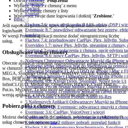
Otwórz zakładkę ‘
Połączenia
’
Evermusic
Wybierz ‘Połącz z chmurą’ z menu
Flacbox
Wybierz usługę chmury z listy
Evertag
Wprowadź swoje dane logowania i dotknij ‘
Zrobione
.’
Blog
Flacbox 7.6: nowy silnik audio BASS, efekty, DSP i wi
Jeśli napotkasz problemy, sprawdź połączenie internetowe i
Evermusic 8.7: prawdziwe odtwarzanie bez przerw, efekt
login/hasło.
korektor
W wersji Premium aplikacji możesz dodać nieograniczoną liczbę
Flacbox 7.4: przebudowany CarPlay, Plex, Jellyfin, Sub
usług.
Evervideo 1.7: nowe Plex, Jellyfin, streaming z chmury,
Evertag 4.2: nowe połączenia z chmurą, opcje edytora 
Obsługiwane usługi chmury
Evermusic 8.6: nowy CarPlay, Plex, Jellyfin, SFTP i wid
Najlepsze Chmurowe Odtwarzacze Muzyki dla iPhone 
Obecnie aplikacja obsługuje najpopularniejsze usługi przechowywani
Eksportuj wpisy blogowe Wix do Markdown za pomoc
w chmurze: iCloud Drive, Dropbox, OneDrive, Google Drive,
Odtwarzaj bezstratne FLAC i DSD na iPhone i Mac z F
MEGA, Synology Drive, SMB, WebDAV, DLNA, Yandex.Disk,
Najlepszy Chmurowy Odtwarzacz Muzyki dla iPhone i 
Box, 阿里云盘, 百度网盘, pCloud, WD My Cloud Home,
Evermusic 6.8: Aliyun Drive, Synology, Nowe Style UI
InfiniCLOUD, MediaFire, OpenDrive, HiDrive, Cloud Mail.ru,
Evermusic Pro na Setapp Mobile: Muzyka z Chmury dla
Put.io, MyDrive. Ta lista może się różnić między bezpłatną a premiu
Evermusic osiąga 11 milionów pobrań na całym świecie
wersją aplikacji, a także między różnymi aplikacjami.
Flacbox Osiąga 1 Milion Pobrań: Audio Hi-Res
5 Najlepszych Aplikacji Odtwarzaczy Muzyki na iPhon
Pobierz pliki z chmury
Film promocyjny Evermusic: odtwarzacz muzyki z chmu
Evermusic 3.6: CarPlay, VoiceOver i więcej
Możesz dodać pliki audio do aplikacji, pobierając je z połączonych
Evermusic 3.1: Crossfade, synchronizacja biblioteki i k
usług chmury, jak opisano
tutaj
.
Evermusic osiąga 3 miliony pobrań: przegląd funkcji
Flacbox 1.6: Automatyczna Synchronizacja, Equalizer,