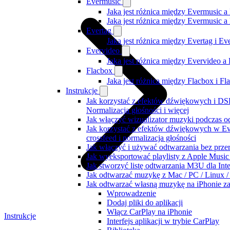
Evermusic
Jaka jest różnica między Evermusic a
Jaka jest różnica między Evermusic 
Evertag
Jaka jest różnica między Evertag i E
Evervideo
Jaka jest różnica między Evervideo 
Flacbox
Jaka jest różnica między Flacbox i F
Instrukcje
Jak korzystać z efektów dźwiękowych i DSP
Normalizacja głośności i więcej
Jak włączyć wizualizator muzyki podczas o
Jak korzystać z efektów dźwiękowych w Ever
crossfeed i normalizacja głośności
Jak włączyć i używać odtwarzania bez prz
Jak wyeksportować playlisty z Apple Music
Jak stworzyć listę odtwarzania M3U dla Int
Jak odtwarzać muzykę z Mac / PC / Linux
Jak odtwarzać własną muzykę na iPhonie z
Wprowadzenie
Dodaj pliki do aplikacji
Włącz CarPlay na iPhonie
Instrukcje
Interfejs aplikacji w trybie CarPlay