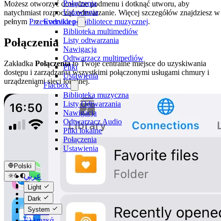
Połączenia
Możesz otworzyć dowolne podmenu i dotknąć utworu, aby
Ustawienia
natychmiast rozpocząć odtwarzanie. Więcej szczegółów znajdziesz w
Evervideo
pełnym
Przewodniku po bibliotece muzycznej
.
Biblioteka multimediów
Listy odtwarzania
Połączenia
Nawigacja
Odtwarzacz multimediów
Zakładka
Połączenia
to Twoje centralne miejsce do uzyskiwania
Pliki
dostępu i zarządzania wszystkimi połączonymi usługami chmury i
Ustawienia
urządzeniami sieci lokalnej.
Flacbox
Biblioteka muzyczna
Listy Odtwarzania
Nawigacja
Odtwarzacz Audio
Pliki lokalne
Połączenia
Ustawienia
Polski
عربي
Català
Light
Čeština
Dark
Dansk
System
Deutsch
Ελληνικά