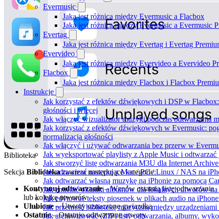
Evermusic
Jaka jest różnica między Evermusic a Flacbox
Jaka jest różnica między Evermusic a Evermusic 
Evertag
Jaka jest różnica między Evertag i Evertag Premi
Evervideo
Jaka jest różnica między Evervideo a Evervideo 
Flacbox
Jaka jest różnica między Flacbox i Flacbox Premi
Instrukcje
Jak korzystać z efektów dźwiękowych i DSP w Flacbox:
głośności i więcej
Jak włączyć wizualizator muzyki podczas odtwarzania m
Jak korzystać z efektów dźwiękowych w Evermusic: pogło
normalizacja głośności
Jak włączyć i używać odtwarzania bez przerw w Evermu
Jak wyeksportować playlisty z Apple Music i odtwarzać
Biblioteka
Jak stworzyć listę odtwarzania M3U dla Internet Archiv
Jak odtwarzać muzykę z Mac / PC / Linux / NAS na i
Sekcja
Biblioteka
zawiera następujące kategorie:
Jak odtwarzać własną muzykę na iPhonie za pomocą Ca
Kontynuuj odtwarzanie
– Wznów ostatnią listę odtwarzania
Jak zmienić okładki albumów dla lokalnych utworów na S
lub kolejkę utworów
Jak edytować teksty piosenek w plikach audio na iPho
Ulubione
– Utwory oznaczone gwiazdką
Jak przenieść bibliotekę muzyczną między urządzeniam
Ostatnie
– Ostatnio odtwarzane utwory
Jak archiwizować (ZIP) listy odtwarzania, albumy, wyk