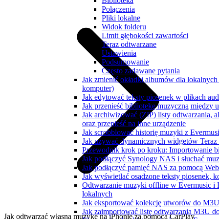
Biblioteka
Połączenia
Pliki lokalne
Widok folderu
Limit głębokości zawartości
Teraz odtwarzane
Ustawienia
Podsumowanie
Często zadawane pytania
Jak zmienić okładki albumów dla lokalnych 
komputer)
Jak edytować teksty piosenek w plikach a
Jak przenieść bibliotekę muzyczną między 
Jak archiwizować (ZIP) listy odtwarzania,
oraz przenieść na inne urządzenie
Jak scrobblować historię muzyki z Evermusi
Jak używać dynamicznych widgetów Teraz 
Przewodnik krok po kroku: Importowanie bi
Jak podłączyć Synology NAS i słuchać muz
Jak podłączyć pamięć NAS za pomocą WebD
Jak wyświetlać osadzone teksty piosenek, k
Odtwarzanie muzyki offline w Evermusic i F
lokalnych
Jak eksportować kolekcję utworów do M3U
Jak zaimportować listę odtwarzania M3U do
Jak odtwarzać własną muzykę na iPhonie za pomocą CarPlay