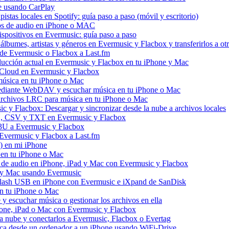
e usando CarPlay
stas locales en Spotify: guía paso a paso (móvil y escritorio)
vos de audio en iPhone o MAC
dispositivos en Evermusic: guía paso a paso
álbumes, artistas y géneros en Evermusic y Flacbox y transferirlos a otr
l de Evermusic o Flacbox a Last.fm
ucción actual en Evermusic y Flacbox en tu iPhone y Mac
 iCloud en Evermusic y Flacbox
úsica en tu iPhone o Mac
diante WebDAV y escuchar música en tu iPhone o Mac
 archivos LRC para música en tu iPhone o Mac
 y Flacbox: Descargar y sincronizar desde la nube a archivos locales
3U, CSV y TXT en Evermusic y Flacbox
M3U a Evermusic y Flacbox
 Evermusic y Flacbox a Last.fm
) en mi iPhone
 en tu iPhone o Mac
s de audio en iPhone, iPad y Mac con Evermusic y Flacbox
d y Mac usando Evermusic
flash USB en iPhone con Evermusic e iXpand de SanDisk
n tu iPhone o Mac
escuchar música o gestionar los archivos en ella
hone, iPad o Mac con Evermusic y Flacbox
a nube y conectarlos a Evermusic, Flacbox o Evertag
ica desde un ordenador a un iPhone usando WiFi-Drive