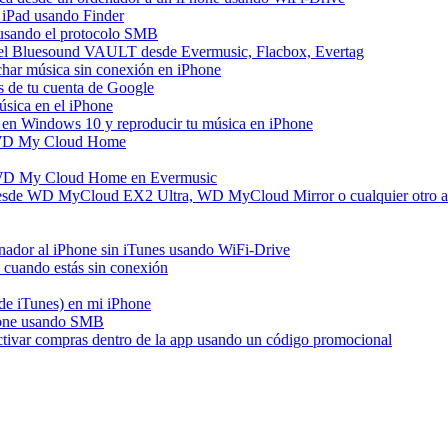
 iPad usando Finder
e usando el protocolo SMB
del Bluesound VAULT desde Evermusic, Flacbox, Evertag
har música sin conexión en iPhone
s de tu cuenta de Google
sica en el iPhone
en Windows 10 y reproducir tu música en iPhone
e WD My Cloud Home
a WD My Cloud Home en Evermusic
desde WD MyCloud EX2 Ultra, WD MyCloud Mirror o cualquier otr
enador al iPhone sin iTunes usando WiFi-Drive
cuando estás sin conexión
 de iTunes) en mi iPhone
hone usando SMB
activar compras dentro de la app usando un código promocional