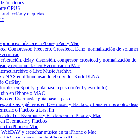
de funciones
porte OPUS
eproducción y etiquetas
ic
reproduces música en iPhone, iPad y Mac
box: Compressor, Freeverb, Crossfeed, Echo, normalización de volume
 Evermusic
erberación, delay, distorsión, compresor, crossfeed y normalización d
sic y reproducirlas en Evermusic en Mac
ternet Archive o Live Music Archive
ux / NAS en iPhone usando el servidor Kodi DLNA
do CarPlay
ocales en Spotify: guía paso a paso (móvil y escritorio)
 audio en iPhone o MAC
itivos en Evermusic: guía paso a paso
, artistas y géneros en Evermusic y Flacbox y transferirlos a otro disp
ermusic o Flacbox a Last.fm
 actual en Evermusic y Flacbox en tu iPhone y Mac
d en Evermusic y Flacbox
en tu iPhone o Mac
 WebDAV y escuchar música en tu iPhone o Mac
vos LRC para música en tu iPhone o Mac