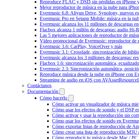
Reproduce FLAC y DSD sin pérdidas en iPhone 
Mejor reproductor de música en la nube para iPho
Evermusic 6.8: Aliyun Drive, Synology, nuevos esti
Evermusic Pro en Setapp Mobile: música en la nu
Evermusic alcanza los 11 millones de descargas e
Flacbox alcanza 1 millón de descargas: audio Hi-
Las 5 mejores aplicaciones de reproductor de mús
Vídeo promocional de Evermusic: reproductor de 
Evermusic 3.6: CarPlay, VoiceOver y más
Evermusic 3.1: Crossfade, sincronización de biblio
Evermusic alcanza los 3 millones de descargas: r
Flacbox 1.6: sincronización automática, ecualiza
Evermusic 2.3: Sincronización automática, posició
Reproduce música desde la nube en iPhone con E
Streaming de audio en iOS con AVAssetResource
Contáctanos
Documentación
Cómo hacerlo
Cómo activar un visualizador de música mie
Cómo usar los efectos de sonido y el DSP e
Cómo activar y usar la reproducción sin cor
Cómo usar los efectos de sonido en Evermusi
Cómo exportar listas de reproducción de Ap
Cómo crear una lista de reproducción M3U p
Cómo reproducir tu música desde Mac / PC