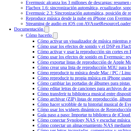
Evermusic alcanza los 3 millones de descargas: resumen 
Flacbox 1.6: sincronización automática, ecualizador, so
Evermusic 2.3: Sincronización automática, posición de r
Reproduce música desde la nube en iPhone con Evermus
Streaming de audio en iOS con AVAssetResourceLoader
Documentación
Cómo hacerlo
Cómo activar un visualizador de música mientras 
Cómo usar los efectos de sonido y el DSP en Flac
Cómo activar y usar la reproducción sin cortes en
Cómo usar los efectos de sonido en Evermusic: rev
Cómo exportar listas de reproducción de Apple Mu
Cómo crear una lista de reproducción M3U para In
Cómo reproducir tu música desde Mac / PC / Lin
Cómo reproducir tu propia música en iPhone usan
Cómo cambiar las portadas de álbumes para pistas l
Cómo editar letras de canciones para archivos de
Cómo transferir tu biblioteca musical entre dispos
Cómo archivar (ZIP) listas de reproducción, álbumes
Cómo hacer scrobble de tu historial musical de Ev
Cómo usar los widgets dinámicos de Reproducción
Guía paso a paso: Importar tu biblioteca de iClou
Cómo conectar Synology NAS y escuchar música 
Cómo conectar un almacenamiento NAS mediante
Cómo ver letras incrustadas, comentarios y archi