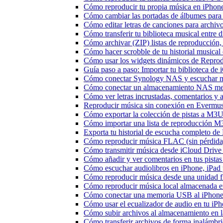
Cómo reproducir tu propia música en iPhon
Cómo cambiar las portadas de álbumes para pi
Cómo editar letras de canciones para archi
Cómo transferir tu biblioteca musical entre 
Cómo archivar (ZIP) listas de reproducción, 
Cómo hacer scrobble de tu historial musica
Cómo usar los widgets dinámicos de Reprod
Guía paso a paso: Importar tu biblioteca de
Cómo conectar Synology NAS y escuchar m
Cómo conectar un almacenamiento NAS me
Cómo ver letras incrustadas, comentarios y
Reproducir música sin conexión en Evermusic
Cómo exportar la colección de pistas a M
Cómo importar una lista de reproducción 
Exporta tu historial de escucha completo de
Cómo reproducir música FLAC (sin pérdida
Cómo transmitir música desde iCloud Drive
Cómo añadir y ver comentarios en tus pista
Cómo escuchar audiolibros en iPhone, iPa
Cómo reproducir música desde una unidad 
Cómo reproducir música local almacenada e
Cómo conectar una memoria USB al iPhone y 
Cómo usar el ecualizador de audio en tu iP
Cómo subir archivos al almacenamiento en l
Cómo transferir archivos de forma inalámbr