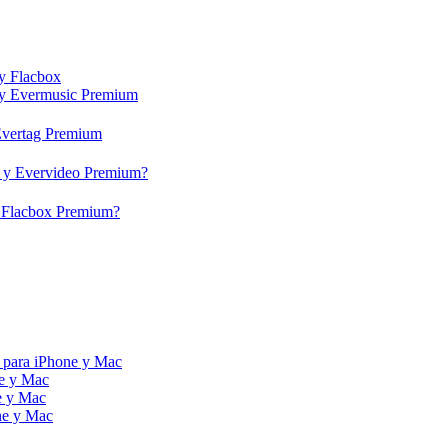
 y Flacbox
c y Evermusic Premium
 Evertag Premium
eo y Evervideo Premium?
 y Flacbox Premium?
 para iPhone y Mac
ne y Mac
e y Mac
ne y Mac