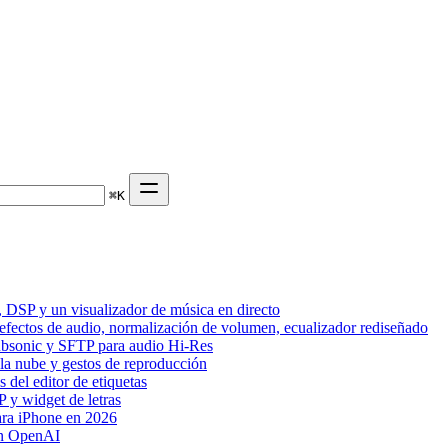
⌘
K
 DSP y un visualizador de música en directo
 efectos de audio, normalización de volumen, ecualizador rediseñado
Subsonic y SFTP para audio Hi-Res
 la nube y gestos de reproducción
del editor de etiquetas
 y widget de letras
ara iPhone en 2026
on OpenAI