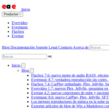
Inicio
Productos
Evervideo
Evermusic
Flacbox
Evertag
Blog
Documentación
Soporte
Legal
Contacto
Acerca de
⌘
K
Inicio
Blog
Flacbox 7.6: nuevo motor de audio BASS, efectos,
Evermusic 8.7: verdadera reproducción sin cortes,
Flacbox 7.4: CarPlay rediseñado, Plex, Jellyfin, 
Evervideo 1.7: nuevos Plex, Jellyfin, streaming en
Evertag 4.2: nuevas conexiones de nube y opciones 
Evermusic 8.6: nuevo CarPlay, Plex, Jellyfin, SFTP
Los mejores reproductores de música en la nube p
Exportar artículos de blog de Wix a Markdown c