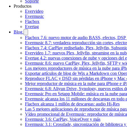
Soporte
Productos
Evervideo
Evermusic
Flacbox
Evertag
Blog
Flacbox 7.6: nuevo motor de audio BASS, efectos, DSP y
Evermusic 8.7: verdadera reproducción sin cortes, efect
Flacbox 7.4: CarPlay rediseñado, Plex, Jellyfin, Subson
Evervideo 1.7: nuevos Plex, Jellyfin, streaming en la nu
Evertag 4.2: nuevas conexiones de nube y opciones del ed
Evermusic 8.6: nuevo CarPlay, Plex, Jellyfin, SFTP y wid
Los mejores reproductores de música en la nube para iP
Exportar artículos de blog de Wix a Markdown con Ope
Reproduce FLAC y DSD sin pérdidas en iPhone y Mac 
Mejor reproductor de música en la nube para iPhone e iP
Evermusic 6.8: Aliyun Drive, Synology, nuevos estilos de
Evermusic Pro en Setapp Mobile: música en la nube par
Evermusic alcanza los 11 millones de descargas en todo
Flacbox alcanza 1 millón de descargas: audio Hi-Res
Las 5 mejores aplicaciones de reproductor de música pa
Vídeo promocional de Evermusic: reproductor de música
Evermusic 3.6: CarPlay, VoiceOver y más
Evermusic 3.1: Crossfade, sincronización de biblioteca y