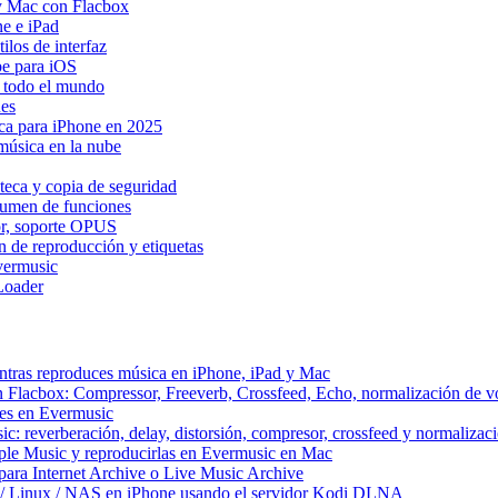
y Mac con Flacbox
ne e iPad
los de interfaz
be para iOS
n todo el mundo
Res
ica para iPhone en 2025
música en la nube
teca y copia de seguridad
esumen de funciones
dor, soporte OPUS
n de reproducción y etiquetas
vermusic
Loader
ntras reproduces música en iPhone, iPad y Mac
n Flacbox: Compressor, Freeverb, Crossfeed, Echo, normalización de 
tes en Evermusic
c: reverberación, delay, distorsión, compresor, crossfeed y normaliza
ple Music y reproducirlas en Evermusic en Mac
ara Internet Archive o Live Music Archive
 / Linux / NAS en iPhone usando el servidor Kodi DLNA