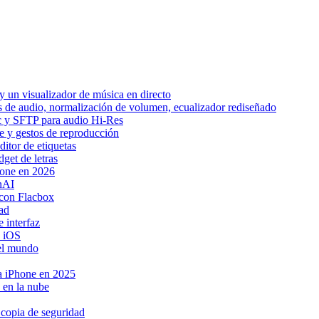
 un visualizador de música en directo
os de audio, normalización de volumen, ecualizador rediseñado
ic y SFTP para audio Hi-Res
be y gestos de reproducción
itor de etiquetas
get de letras
hone en 2026
nAI
con Flacbox
ad
 interfaz
a iOS
 el mundo
ra iPhone en 2025
 en la nube
 copia de seguridad