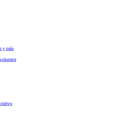
n y más
e volumen
ositivo