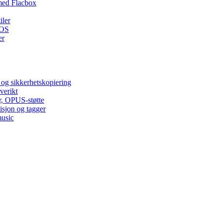
med Flacbox
iler
iOS
er
 og sikkerhetskopiering
verikt
r, OPUS-støtte
isjon og tagger
music