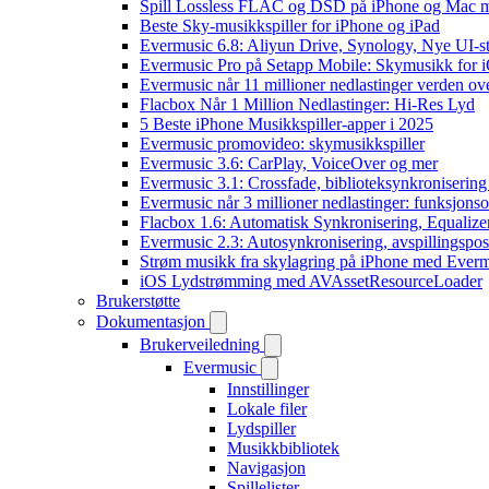
Spill Lossless FLAC og DSD på iPhone og Mac 
Beste Sky-musikkspiller for iPhone og iPad
Evermusic 6.8: Aliyun Drive, Synology, Nye UI-st
Evermusic Pro på Setapp Mobile: Skymusikk for 
Evermusic når 11 millioner nedlastinger verden ov
Flacbox Når 1 Million Nedlastinger: Hi-Res Lyd
5 Beste iPhone Musikkspiller-apper i 2025
Evermusic promovideo: skymusikkspiller
Evermusic 3.6: CarPlay, VoiceOver og mer
Evermusic 3.1: Crossfade, biblioteksynkronisering
Evermusic når 3 millioner nedlastinger: funksjonso
Flacbox 1.6: Automatisk Synkronisering, Equalize
Evermusic 2.3: Autosynkronisering, avspillingspos
Strøm musikk fra skylagring på iPhone med Ever
iOS Lydstrømming med AVAssetResourceLoader
Brukerstøtte
Dokumentasjon
Brukerveiledning
Evermusic
Innstillinger
Lokale filer
Lydspiller
Musikkbibliotek
Navigasjon
Spillelister