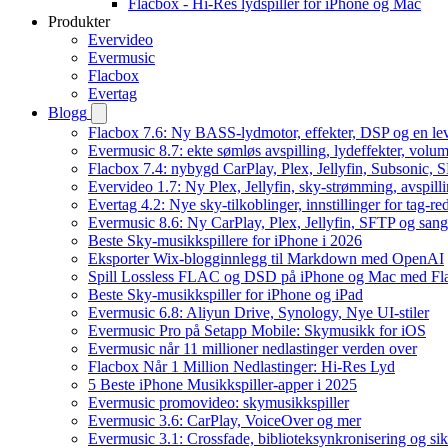
Flacbox - Hi-Res lydspiller for iPhone og Mac
Produkter
Evervideo
Evermusic
Flacbox
Evertag
Blogg
Flacbox 7.6: Ny BASS-lydmotor, effekter, DSP og en le
Evermusic 8.7: ekte sømløs avspilling, lydeffekter, volum
Flacbox 7.4: nybygd CarPlay, Plex, Jellyfin, Subsonic, S
Evervideo 1.7: Ny Plex, Jellyfin, sky-strømming, avspill
Evertag 4.2: Nye sky-tilkoblinger, innstillinger for tag-red
Evermusic 8.6: Ny CarPlay, Plex, Jellyfin, SFTP og sang
Beste Sky-musikkspillere for iPhone i 2026
Eksporter Wix-blogginnlegg til Markdown med OpenAI
Spill Lossless FLAC og DSD på iPhone og Mac med Fl
Beste Sky-musikkspiller for iPhone og iPad
Evermusic 6.8: Aliyun Drive, Synology, Nye UI-stiler
Evermusic Pro på Setapp Mobile: Skymusikk for iOS
Evermusic når 11 millioner nedlastinger verden over
Flacbox Når 1 Million Nedlastinger: Hi-Res Lyd
5 Beste iPhone Musikkspiller-apper i 2025
Evermusic promovideo: skymusikkspiller
Evermusic 3.6: CarPlay, VoiceOver og mer
Evermusic 3.1: Crossfade, biblioteksynkronisering og si