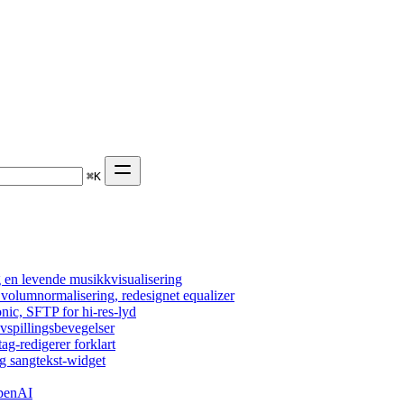
⌘
K
 en levende musikkvisualisering
, volumnormalisering, redesignet equalizer
nic, SFTP for hi-res-lyd
vspillingsbevegelser
tag-redigerer forklart
g sangtekst-widget
OpenAI