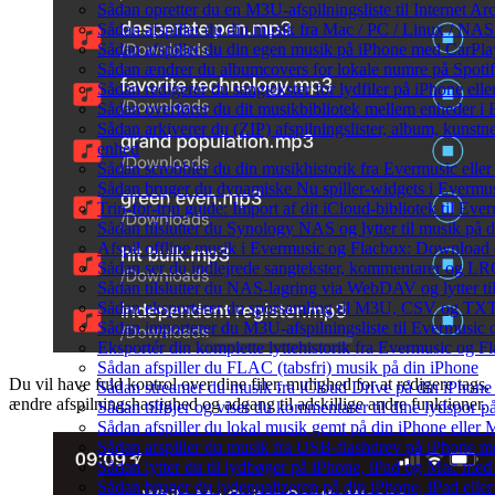
Sådan opretter du en M3U-afspilningsliste til Internet Ar
Sådan afspiller du din musik fra Mac / PC / Linux / 
Sådan afspiller du din egen musik på iPhone med CarPla
Sådan ændrer du albumcovers for lokale numre på Spotify
Sådan redigerer du sangtekster for lydfiler på iPhone el
Sådan overfører du dit musikbibliotek mellem enheder i E
Sådan arkiverer du (ZIP) afspilningslister, album, kunstn
enhed
Sådan scrobbler du din musikhistorik fra Evermusic eller 
Sådan bruger du dynamiske Nu spiller-widgets i Evermu
Trin-for-trin guide: Import af dit iCloud-bibliotek til Ev
Sådan tilslutter du Synology NAS og lytter til musik på 
Afspil offline musik i Evermusic og Flacbox: Download og
Sådan ser du indlejrede sangtekster, kommentarer og LRC-
Sådan tilslutter du NAS-lagring via WebDAV og lytter ti
Sådan eksporterer du sporsamling til M3U, CSV og TXT
Sådan importerer du M3U-afspilningsliste til Evermusic
Eksportér din komplette lyttehistorik fra Evermusic og Fl
Sådan afspiller du FLAC (tabsfri) musik på din iPhone
Du vil have fuld kontrol over dine filer, mulighed for at redigere tags,
Sådan streamer du musik fra iCloud Drive på din iPhone
ændre afspilningshastighed og adgang til adskillige andre funktioner.
Sådan tilføjer og viser du kommentarer til dine lydspo
Sådan afspiller du lokal musik gemt på din iPhone eller 
Sådan afspiller du musik fra USB-flashdrev på iPhone 
Sådan lytter du til lydbøger på iPhone, iPad og Mac me
Sådan bruger du lydequalizeren på din iPhone, iPad el