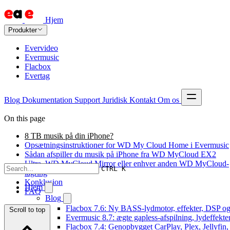
Hjem
Produkter
Evervideo
Evermusic
Flacbox
Evertag
Blog
Dokumentation
Support
Juridisk
Kontakt
Om os
On this page
8 TB musik på din iPhone?
Opsætningsinstruktioner for WD My Cloud Home i Evermusic
Sådan afspiller du musik på iPhone fra WD MyCloud EX2
Ultra, WD MyCloud Mirror eller enhver anden WD MyCloud-
CTRL K
lagring
Konklusion
Hjem
FAQ
Blog
Flacbox 7.6: Ny BASS-lydmotor, effekter, DSP og 
Scroll to top
Evermusic 8.7: ægte gapless-afspilning, lydeffekte
Flacbox 7.4: Genopbygget CarPlay, Plex, Jellyfin,