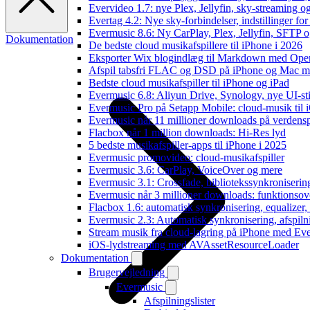
Evervideo 1.7: nye Plex, Jellyfin, sky-streaming og
Evertag 4.2: Nye sky-forbindelser, indstillinger for 
Evermusic 8.6: Ny CarPlay, Plex, Jellyfin, SFTP o
Dokumentation
De bedste cloud musikafspillere til iPhone i 2026
Eksporter Wix blogindlæg til Markdown med Op
Afspil tabsfri FLAC og DSD på iPhone og Mac m
Bedste cloud musikafspiller til iPhone og iPad
Evermusic 6.8: Aliyun Drive, Synology, nye UI-sti
Evermusic Pro på Setapp Mobile: cloud-musik til 
Evermusic når 11 millioner downloads på verdens
Flacbox når 1 million downloads: Hi-Res lyd
5 bedste musikafspiller-apps til iPhone i 2025
Evermusic promovideo: cloud-musikafspiller
Evermusic 3.6: CarPlay, VoiceOver og mere
Evermusic 3.1: Crossfade, bibliotekssynkroniseri
Evermusic når 3 millioner downloads: funktionsov
Flacbox 1.6: automatisk synkronisering, equalizer
Evermusic 2.3: Automatisk synkronisering, afspiln
Stream musik fra cloud-lagring på iPhone med Ev
iOS-lydstreaming med AVAssetResourceLoader
Dokumentation
Brugervejledning
Evermusic
Afspilningslister