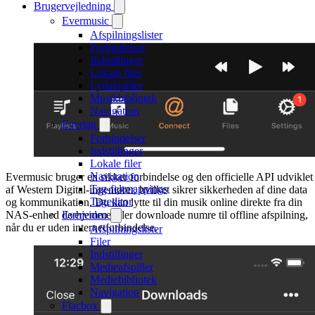
Brugervejledning
Evermusic
Afspilningslister
Forbindelser
Indstillinger
Lokale filer
Lydafspiller
Musikbibliotek
Navigation
Evertag
Forbindelser
Indstillinger
Lokale filer
Navigation
Evermusic bruger en sikker forbindelse og den officielle API udviklet
Tag-feltmappings
af Western Digital-ingeniører, hvilket sikrer sikkerheden af dine data
Tageditor
og kommunikation. Du kan lytte til din musik online direkte fra din
NAS-enhed derhjemme eller downloade numre til offline afspilning,
Evervideo
når du er uden internetforbindelse.
Afspilningslister
Filer
Indstillinger
Medieafspiller
Mediebibliotek
Navigation
Flacbox