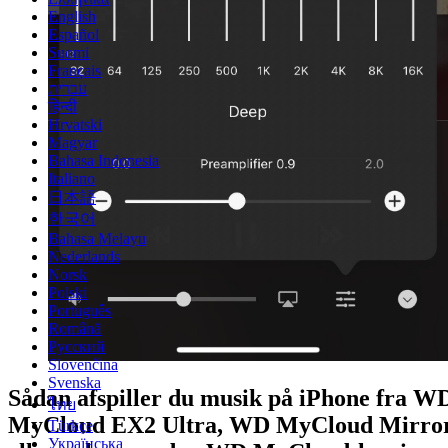
English
Español
Suomi
Français
עברית
हिन्दी
Hrvatski
Magyar
Bahasa Indonesia
Italiano
日本語
한국어
Bahasa Melayu
Nederlands
Norsk
Polski
Português
Română
Русский
Slovenčina
Svenska
Sådan afspiller du musik på iPhone fra W
ไทย
MyCloud EX2 Ultra, WD MyCloud Mirro
Türkçe
Українська