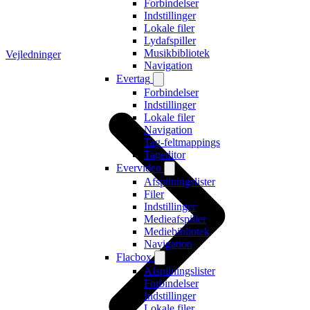
Forbindelser
Indstillinger
Lokale filer
Lydafspiller
Musikbibliotek
Vejledninger
Navigation
Evertag
Forbindelser
Indstillinger
Lokale filer
Navigation
Tag-feltmappings
Tageditor
Evervideo
Afspilningslister
Filer
Indstillinger
Medieafspiller
Mediebibliotek
Navigation
Flacbox
Afspilningslister
Forbindelser
Indstillinger
Lokale filer