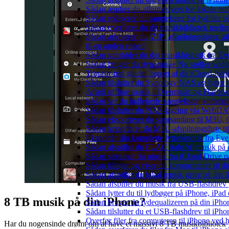
Sådan ændrer du albumcovers for lokale numr
Sådan redigerer du sangtekster for lydfiler
Sådan overfører du dit musikbibliotek mellem
Sådan arkiverer du (ZIP) afspilningslister, 
til en anden enhed
Sådan scrobbler du din musikhistorik fra Eve
Sådan bruger du dynamiske Nu spiller-widg
Trin-for-trin guide: Import af dit iCloud-bib
Sådan tilslutter du Synology NAS og lytter t
Afspil offline musik i Evermusic og Flacbox:
Sådan ser du indlejrede sangtekster, kommen
Sådan tilslutter du NAS-lagring via WebDAV 
Sådan eksporterer du sporsamling til M3U
Sådan importerer du M3U-afspilningsliste t
Eksportér din komplette lyttehistorik fra Ev
Sådan afspiller du FLAC (tabsfri) musik på 
Sådan streamer du musik fra iCloud Drive p
Sådan tilføjer og viser du kommentarer til
Sådan afspiller du lokal musik gemt på din 
Sådan afspiller du musik fra USB-flashdre
Sådan lytter du til lydbøger på iPhone, iP
8 TB musik på din iPhone?
Sådan bruger du lydequalizeren på din iPh
Sådan tilslutter du et USB-flashdrev til iPhone
Overfør filer fra computeren til iPhone ved
Har du nogensinde drømt om at have et massivt 8 TB musikbibliotek