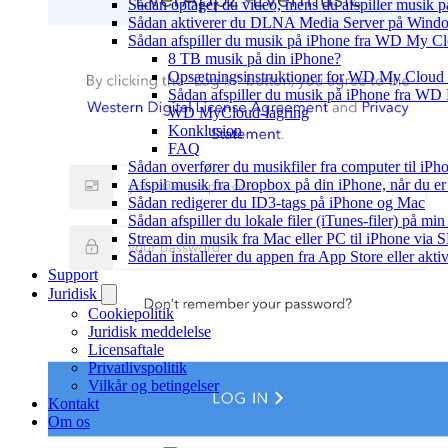
Sådan optager du video, mens du afspiller musik 
Sådan aktiverer du DLNA Media Server på Window
Sådan afspiller du musik på iPhone fra WD My 
8 TB musik på din iPhone?
Opsætningsinstruktioner for WD My Cloud
Sådan afspiller du musik på iPhone fra W
WD MyCloud-lagring
Konklusion
FAQ
Sådan overfører du musikfiler fra computer til i
Afspil musik fra Dropbox på din iPhone, når du er 
Sådan redigerer du ID3-tags på iPhone og Mac
Sådan afspiller du lokale filer (iTunes-filer) på mi
Stream din musik fra Mac eller PC til iPhone via
Sådan installerer du appen fra App Store eller akt
Support
Juridisk
Cookiepolitik
Juridisk meddelelse
Licensaftale
Privatlivspolitik
Vilkår og betingelser
Kontakt
Om os