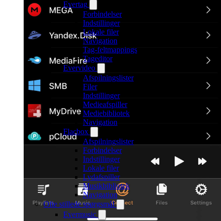
Evertag
Forbindelser
Indstillinger
Lokale filer
Navigation
Tag-feltmappings
Tageditor
Evervideo
Afspilningslister
Filer
Indstillinger
Medieafspiller
Mediebibliotek
Navigation
Flacbox
Afspilningslister
Forbindelser
Indstillinger
Lokale filer
Lydafspiller
Musikbibliotek
Navigation
Ofte stillede spørgsmål
Evermusic