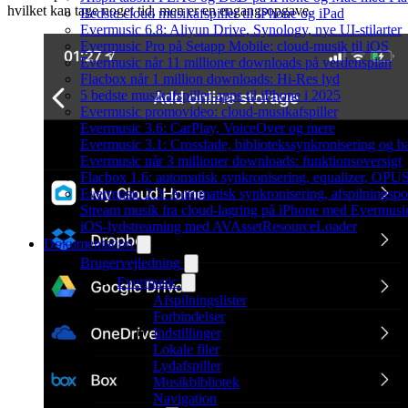
hvilket kan tage noget tid, men er en engangsopgave.
Bedste cloud musikafspiller til iPhone og iPad
Evermusic 6.8: Aliyun Drive, Synology, nye UI-stilarter
Evermusic Pro på Setapp Mobile: cloud-musik til iOS
Evermusic når 11 millioner downloads på verdensplan
Flacbox når 1 million downloads: Hi-Res lyd
5 bedste musikafspiller-apps til iPhone i 2025
Evermusic promovideo: cloud-musikafspiller
Evermusic 3.6: CarPlay, VoiceOver og mere
Evermusic 3.1: Crossfade, bibliotekssynkronisering og 
Evermusic når 3 millioner downloads: funktionsoversigt
Flacbox 1.6: automatisk synkronisering, equalizer, OPUS
Evermusic 2.3: Automatisk synkronisering, afspilningspos
Stream musik fra cloud-lagring på iPhone med Evermusi
iOS-lydstreaming med AVAssetResourceLoader
Dokumentation
Brugervejledning
Evermusic
Afspilningslister
Forbindelser
Indstillinger
Lokale filer
Lydafspiller
Musikbibliotek
Navigation