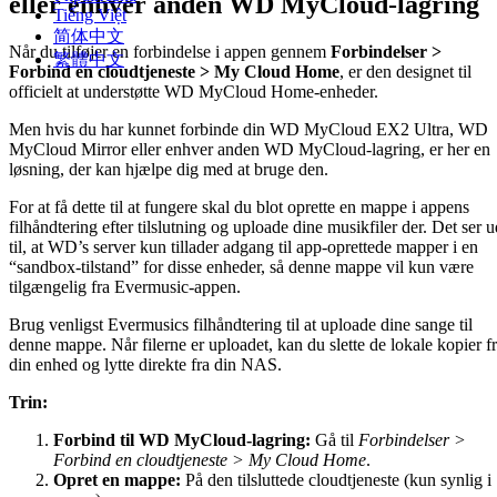
eller enhver anden WD MyCloud-lagring
Tiếng Việt
简体中文
Når du tilføjer en forbindelse i appen gennem
Forbindelser >
繁體中文
Forbind en cloudtjeneste > My Cloud Home
, er den designet til
officielt at understøtte WD MyCloud Home-enheder.
Men hvis du har kunnet forbinde din WD MyCloud EX2 Ultra, WD
MyCloud Mirror eller enhver anden WD MyCloud-lagring, er her en
løsning, der kan hjælpe dig med at bruge den.
For at få dette til at fungere skal du blot oprette en mappe i appens
filhåndtering efter tilslutning og uploade dine musikfiler der. Det ser u
til, at WD’s server kun tillader adgang til app-oprettede mapper i en
“sandbox-tilstand” for disse enheder, så denne mappe vil kun være
tilgængelig fra Evermusic-appen.
Brug venligst Evermusics filhåndtering til at uploade dine sange til
denne mappe. Når filerne er uploadet, kan du slette de lokale kopier f
din enhed og lytte direkte fra din NAS.
Trin:
Forbind til WD MyCloud-lagring:
Gå til
Forbindelser >
Forbind en cloudtjeneste > My Cloud Home
.
Opret en mappe:
På den tilsluttede cloudtjeneste (kun synlig i