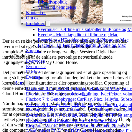
Privatlivspolitik
Vilkår og betingelser
Kontakt os
Om os
Produkter
Evermusic - Offline musikafspiller til iPhone og 
Evertag - Musiktageditor til iPhone og Mac
Evervideo - HD-videoafspiller til iPhone og Mac
Der er en række personlige NAS-servere tilgængelige på markedet,
Flacbox - Hi-Res lydafspiller til iPhone og Mac
hver med sit eget sæt fordele og ulemper. Nogle kan være mere
Support
komplekse, mens andre er brugervenlige. Western Digital har
Produkter
introduceret en af de enkleste personlige netværkstilsluttede
Evervideo
lagringsløsninger, WD My Cloud Home.
Evermusic
Flacbox
Det primære mål med denne lagringsenhed er at gøre opsætning og
Evertag
brug så ligetil som muligt for alle kunder, hvilket eliminerer behovet f
Blog
komplicerede konfigurationer eller opsætningsprofiler. Opsætning af
denne enhed tager kun 3 minutter af din tid. Du kan købe WD My
Flacbox 7.6: Ny BASS-lydmotor, effekter, DSP og en liv
Cloud Home direkte fra deres hjemmeside
her
.
Evermusic 8.7: ægte gapless-afspilning, lydeffekter, vol
Flacbox 7.4: Genopbygget CarPlay, Plex, Jellyfin, Subso
Når du har modtaget den, skal du blot tilslutte enheden til en
Evervideo 1.7: nye Plex, Jellyfin, sky-streaming og afspi
strømforsyning og forbinde et netværkskabel. Besøg hjemmesiden
lin
Evertag 4.2: Nye sky-forbindelser, indstillinger for tag-edi
for at oprette din konto. Din enhed er nu forbundet til internettet,
Evermusic 8.6: Ny CarPlay, Plex, Jellyfin, SFTP og sang
hvilket giver dig adgang til alle dine filer fra hvor som helst ved hjælp
De bedste cloud musikafspillere til iPhone i 2026
af din webbrowser. Det næste trin involverer at kopiere din musik fra
Eksporter Wix blogindlæg til Markdown med OpenAI
din computer, CD’er eller DVD’er til My Cloud Home-enheden,
Afspil tabsfri FLAC og DSD på iPhone og Mac med Fl