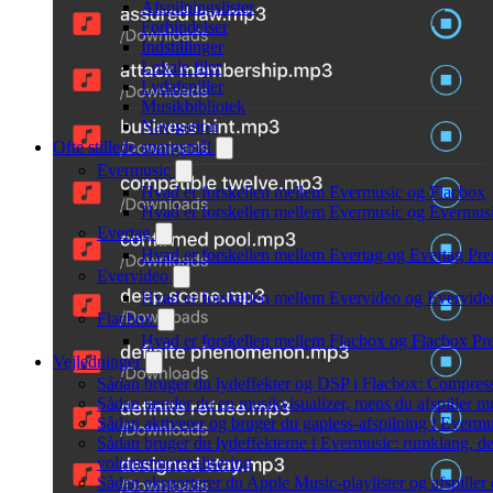
Afspilningslister
Forbindelser
Indstillinger
Lokale filer
Lydafspiller
Musikbibliotek
Navigation
Ofte stillede spørgsmål
Evermusic
Hvad er forskellen mellem Evermusic og Flacbox
Hvad er forskellen mellem Evermusic og Evermu
Evertag
Hvad er forskellen mellem Evertag og Evertag Pr
Evervideo
Hvad er forskellen mellem Evervideo og Evervid
Flacbox
Hvad er forskellen mellem Flacbox og Flacbox P
Vejledninger
Sådan bruger du lydeffekter og DSP i Flacbox: Compres
Sådan tænder du en musikvisualizer, mens du afspiller 
Sådan aktiverer og bruger du gapless-afspilning i Evermu
Sådan bruger du lydeffekterne i Evermusic: rumklang, de
volumennormalisering
Sådan eksporterer du Apple Music-playlister og afspille