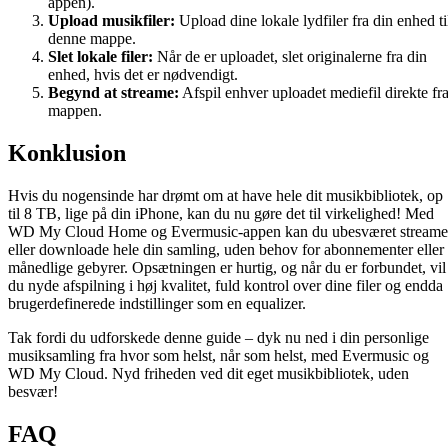
appen).
Upload musikfiler:
Upload dine lokale lydfiler fra din enhed ti
denne mappe.
Slet lokale filer:
Når de er uploadet, slet originalerne fra din
enhed, hvis det er nødvendigt.
Begynd at streame:
Afspil enhver uploadet mediefil direkte fr
mappen.
Konklusion
Hvis du nogensinde har drømt om at have hele dit musikbibliotek, op
til 8 TB, lige på din iPhone, kan du nu gøre det til virkelighed! Med
WD My Cloud Home og Evermusic-appen kan du ubesværet streame
eller downloade hele din samling, uden behov for abonnementer eller
månedlige gebyrer. Opsætningen er hurtig, og når du er forbundet, vil
du nyde afspilning i høj kvalitet, fuld kontrol over dine filer og endda
brugerdefinerede indstillinger som en equalizer.
Tak fordi du udforskede denne guide – dyk nu ned i din personlige
musiksamling fra hvor som helst, når som helst, med Evermusic og
WD My Cloud. Nyd friheden ved dit eget musikbibliotek, uden
besvær!
FAQ