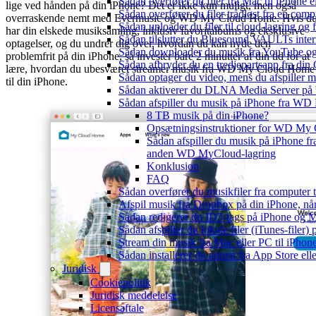
Sådan overfører du filer fra Mac til iPhone 
lige ved hånden på din iPhone? Det er ikke kun muligt, men også
Sådan overfører du filer trådløst fra en com
overraskende nemt med Evermusic og WD My Cloud Home. Hvis d
Sådan uploader du filer til cloud-lagring og
har din elskede musiksamling, inklusiv favoritalbums og eksklusive
Sådan tilslutter du Bluesound VAULTs inter
optagelser, og du undrer dig over, hvordan du kan nyde den
Sådan downloader du musik fra YouTube og ly
problemfrit på din iPhone, så invester bare 2 minutter af din tid for at
Sådan afbryder du en tredjepartsapp fra din
lære, hvordan du ubesværet streamer musik fra WD My Cloud Home
Sådan optager du video, mens du afspiller 
til din iPhone.
Sådan aktiverer du DLNA Media Server på W
Sådan afspiller du musik på iPhone fra 
8 TB musik på din iPhone?
Opsætningsinstruktioner for WD My
Sådan afspiller du musik på iPhone
anden WD MyCloud-lagring
Konklusion
FAQ
Sådan overfører du musikfiler fra computer
Afspil musik fra Dropbox på din iPhone, når
Sådan redigerer du ID3-tags på iPhone og 
Sådan afspiller du lokale filer (iTunes-filer)
Stream din musik fra Mac eller PC til iPho
Sådan installerer du appen fra App Store el
Juridisk
Cookiepolitik
Juridisk meddelelse
Licensaftale