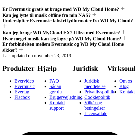
Er Evermusic gratis at bruge med WD My Cloud Home?
Kan jeg lytte til musik offline fra min NAS?
Understøtter Evermusic tabsfri lydformater fra WD My Cloud?
Kan jeg bruge WD MyCloud EX2 Ultra med Evermusic?
Hvor meget musik kan jeg lagre på WD My Cloud Home?
Er forbindelsen mellem Evermusic og WD My Cloud Home
sikker?
Last updated on
november 23, 2019
Produkter
Hjælp
Juridisk
Virksom
Evervideo
FAQ
Juridisk
Om os
Evermusic
Sådan
meddelelse
Blog
Evertag
gør du
Privatlivspolitik
Kontakt
Flacbox
Brugervejledning
Cookiepolitik
Kontakt
Vilkår og
support
betingelser
Licensaftale