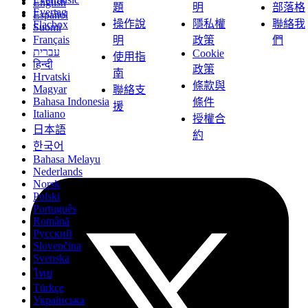
English
題
明
部落格
Evertag
Español
操作說
隱私權
聯絡我
Flacbox
Suomi
Français
明
政策
們
עברית
Cookie
使用指
हिन्दी
政策
南
Hrvatski
條款與
Magyar
聯絡支
Bahasa Indonesia
條件
援
Italiano
授權合
日本語
約
한국어
Bahasa Melayu
Nederlands
Norsk
Polski
Português
Română
Русский
Slovenčina
Svenska
ไทย
Türkçe
Українська