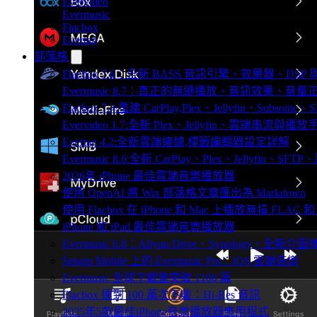
Evervideo
Evermusic
Flacbox
Evertag
部落格
Flacbox 7.6：全新 BASS 音訊引擎、效果器、D
Evermusic 8.7：真正的無縫播放、音訊效果、
Flacbox 7.4:重建 CarPlay,Plex、Jellyfin、Subsoni
Evervideo 1.7:全新 Plex、Jellyfin、雲端串流與播
Evertag 4.2:全新雲端連線,標籤編輯器設定詳解
Evermusic 8.6:全新 CarPlay、Plex、Jellyfin、S
2026年 iPhone 最佳雲端音樂播放器
使用 OpenAI 將 Wix 部落格文章匯出為 Markdown
使用 Flacbox 在 iPhone 和 Mac 上播放無損 FLAC 和
iPhone 和 iPad 最佳雲端音樂播放器
Evermusic 6.8：Aliyun Drive、Synology、全新介
Setapp Mobile 上的 Evermusic Pro：iOS 雲端音樂
Evermusic 全球下載量突破 1100 萬
Flacbox 達到 100 萬次下載：Hi-Res 音訊
2025年5款最佳iPhone音樂播放器應用程式