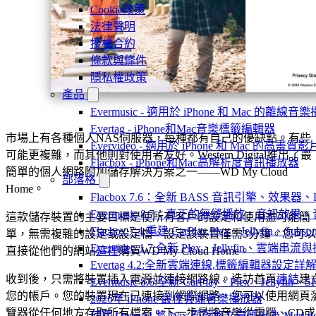
Cookie政策
法律聲明
授權合約
條款與條件
隱私權政策
產品
Evermusic - 適用於 iPhone 和 Mac 的離線
Evertag - iPhone和Mac音樂標籤編輯器
市場上有各種個人NAS伺服器，每種都有自己的優缺點。有些
Evervideo - 適用於 iPhone 和 Mac 的高畫
可能更複雜，而其他則對使用者友好。Western Digital推出了最
Flacbox - iPhone和Mac高解析度音訊播放器
簡單的個人網路附加儲存解決方案之一——WD My Cloud
部落格
Home。
Flacbox 7.6：全新 BASS 音訊引擎、效果
Evermusic 8.7：真正的無縫播放、音訊
這款儲存裝置的主要目標是使所有客戶的設定和使用盡可能簡
Flacbox 7.4:重建 CarPlay,Plex、Jellyfin、Su
單，無需複雜的設定或設定檔。設定該裝置僅需3分鐘。您可以
Evervideo 1.7:全新 Plex、Jellyfin、雲端
直接從他們的網站
這裡
購買WD My Cloud Home。
Evertag 4.2:全新雲端連線,標籤編輯器設定詳
收到後，只需將裝置插入電源並連接網路線。造訪首頁
連結
建
Evermusic 8.6:全新 CarPlay、Plex、Jelly
您的帳戶。您的裝置現在已連接到網際網路，您可以使用網頁
2026年 iPhone 最佳雲端音樂播放器
覽器從任何地方存取所有檔案。下一步是將音樂從電腦、CD或
使用 OpenAI 將 Wix 部落格文章匯出為 Markd