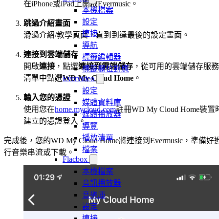
在iPhone或iPad上開啟Evermusic。
本機檔案
設定
跳過介紹畫面
連接
滑過介紹/教學頁面，直到到達最後的設定畫面。
導航
連接到雲端儲存
標籤編輯器
開啟
連接
，點選
連接到雲端儲存
，從可用的雲端儲存服務
標籤欄位對應
清單中點選
WD My Cloud Home
。
Evervideo
設定
輸入您的憑證
媒體資料庫
使用您在
home.mycloud.com
註冊WD My Cloud Home裝置
媒體播放器
建立的憑證登入。
導覽
播放清單
完成後，您的WD My Cloud Home將連接到Evermusic，準備好
檔案
行音樂串流或下載。
Flacbox
本機檔案
音訊播放器
音樂庫
設定
連接