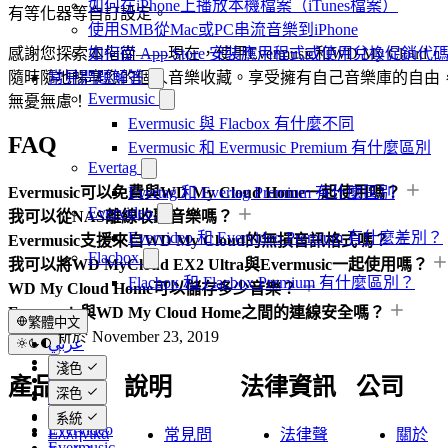
如何在iPhone上播放本機檔案（iTunes檔案）
有等化器等自訂設定。
使用SMB從Mac或PC串流音樂到iPhone
感謝您探索本指南——現在，使用Evermusic和WD My Cloud，
如何從 App Store 安裝應用程式或使用兌換促銷
隨時隨地暢享您的個人音樂收藏。享受擁有自己音樂庫的自由
常見問題解答
Evermusic
無憂無慮！
Evermusic 與 Flacbox 有什麼不同
FAQ
Evermusic 和 Evermusic Premium 有什麼區別
Evertag
Evermusic可以免費與WD My Cloud Home一起使用嗎？
Evertag 和 Evertag Premium 有什麼區別
Evervideo
我可以從NAS離線收聽音樂嗎？
Evervideo 和 Evervideo Premium 有什麼差別？
Evermusic支援來自WD My Cloud的無損音訊格式嗎？
Flacbox
我可以將WD MyCloud EX2 Ultra與Evermusic一起使用嗎？
Flacbox 和 Flacbox Premium 有什麼區別？
WD My Cloud Home可以儲存多少音樂？
Evermusic與WD My Cloud Home之間的連線安全嗎？
繁體中文
最後更新於
November 23, 2019
عربي
Català
淺色
Čeština
產品
說明
法律資訊
公司
深色
Dansk
Deutsch
系統
Evervideo
Ελληνικά
常見問
法律聲
關於
Evermusic