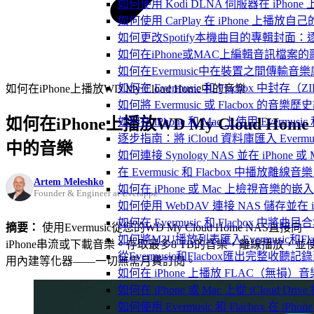
如何使用 Kodi DLNA 伺服器在 iPhone 上播
如何使用 CarPlay 在 iPhone 上播放自
如何更改Spotify本機曲目的專輯封面
如何在iPhone或MAC上編輯音訊檔案的
如何在Evermusic中在裝置之間傳輸音
如何在 Evermusic 和 Flacbox
如何在iPhone上播放WD My Cloud Home中的音樂
如何將 Evermusic 或 Flacbox 的音樂歷史記錄
如何在iPhone上播放WD My Cloud Home
如何在 iPhone 和 Mac 上使用 Evermus
逐步指南：將 iCloud 資料庫匯入 Evermusic
中的音樂
如何連接 Synology NAS 並在 iPhone 
在 Evermusic 和 Flacbox 中
Artem Meleshko
如何在 iPhone 或 Mac 上檢視音樂的
Founder & Engineer at Everappz
如何使用 WebDAV 連接 NAS 儲存並在 iP
如何在 Evermusic 和 Flacbox 中將曲
摘要：
使用Evermusic從您的WD My Cloud Home NAS直接向
如何將M3U播放列表匯入Evermusic和Flac
iPhone串流或下載音樂。存取最多8 TB的音樂，離線播放，並
從Evermusic和Flacbox匯出完整收聽記錄到
用內建等化器——一切無需月費訂閱。
如何在 iPhone 上播放 FLAC（無損）音
如何在 iPhone 或 Mac 上從 iCloud Dri
如何使用 Evermusic 和 Flacbox 在 