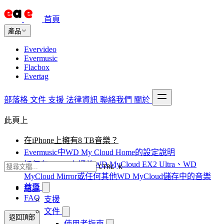
首頁
產品
Evervideo
Evermusic
Flacbox
Evertag
部落格
文件
支援
法律資訊
聯絡我們
關於
此頁上
在iPhone上擁有8 TB音樂？
Evermusic中WD My Cloud Home的設定說明
如何在iPhone上播放WD MyCloud EX2 Ultra、WD
CTRL K
MyCloud Mirror或任何其他WD MyCloud儲存中的音樂
首頁
結論
FAQ
支援
文件
返回頂部
使用者指南