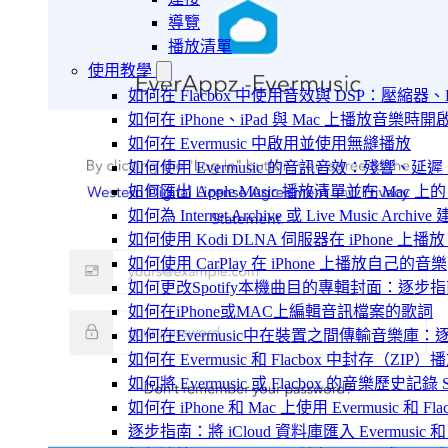
導覽
播放清單
使用教學
如何在 Flacbox 中使用音效與 DSP：壓縮器、F
如何在 iPhone、iPad 與 Mac 上播放音樂
如何在 Evermusic 中啟用並使用無縫播放
如何使用 Evermusic 的音訊音效：殘響
如何匯出 Apple Music 播放清單並在 Mac 上的 
如何為 Internet Archive 或 Live Music Arch
如何使用 Kodi DLNA 伺服器在 iPhone 上播放 Mac
如何使用 CarPlay 在 iPhone 上播放自己的音樂
如何更改Spotify本機曲目的專輯封面：逐
如何在iPhone或MAC上編輯音訊檔案的歌詞
如何在Evermusic中在裝置之間傳輸音樂庫：
如何在 Evermusic 和 Flacbox 中封
如何將 Evermusic 或 Flacbox 的音樂歷史記錄 Scro
如何在 iPhone 和 Mac 上使用 Evermusic 和
逐步指南：將 iCloud 資料庫匯入 Evermusic 和 F