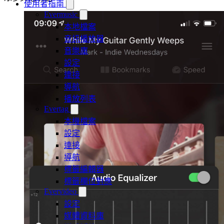
使用者指南
Evermusic
本地檔案
音訊播放器
音樂庫
設定
連接
導航
播放列表
Evertag
本機檔案
設定
連接
導航
標籤編輯器
標籤欄位對應
Evervideo
設定
媒體資料庫