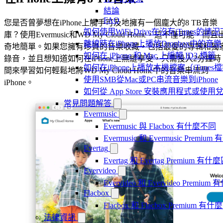
結論
FAQ
您是否曾夢想在iPhone上觸手可及地擁有一個龐大的8 TB音樂
如何使用WiFi-Drive在沒有iTunes的
庫？使用Evermusic和WD My Cloud Home，這不僅可能，而且
離線時在iPhone上播放Dropbox中的音樂
奇地簡單。如果您擁有珍貴的音樂收藏，包括最愛的專輯和獨
如何在 iPhone 和 Mac 上編輯 ID3 標籤
錄音，並且想知道如何在iPhone上無縫享受，只需投入2分鐘時
如何在iPhone上播放本機檔案（iTunes
間來學習如何輕鬆地將WD My Cloud Home中的音樂串流到
使用SMB從Mac或PC串流音樂到iPhone
iPhone。
如何從 App Store 安裝應用程式或
常見問題解答
Evermusic
Evermusic 與 Flacbox 有什麼不同
Evermusic 和 Evermusic Premi
Evertag
Evertag 和 Evertag Premium 有
Evervideo
Evervideo 和 Evervideo Premi
Flacbox
Flacbox 和 Flacbox Premium 
法律資訊