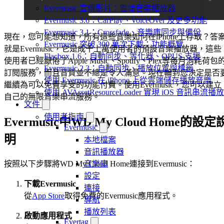
Evermusic 宣傳影片：雲端音樂播放器
Evermusic 3.6：CarPlay、VoiceOver 及更多功能
Evermusic 3.1：Crossfade、音樂庫同步與備份
現在，您可能想知道，所有這些音樂如何在iPhone上存取？答
Evermusic 突破 300 萬次下載：功能概覽
就是Evermusic，它是成千上萬使用者的預設音樂播放器，這些
Flacbox 1.6：自動同步、等化器、OPUS 支援
使用者已經厭倦了Apple Music、Spotify、Plex等每月消耗荷包
Evermusic 2.3：自動同步、播放位置與標籤
訂閱服務，而且音質並不總是令人滿意。現在輪到您決定是否
使用 Evermusic 在 iPhone 上從雲端儲存播放音樂
繼續為可以免費享受的功能付費。使用Evermusic，您可以建立
使用 AVAssetResourceLoader 實現 iOS 音訊串流播放
自己的無限音樂串流服務。
文件
使用者指南
Evermusic中WD My Cloud Home的設定
Evermusic
明
本地檔案
音訊播放器
按照以下步驟將WD My Cloud Home連接到Evermusic：
音樂庫
設定
下載Evermusic
連接
從
App Store
取得免費的Evermusic應用程式。
導航
播放列表
啟動應用程式
Evertag