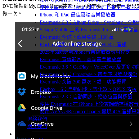
DVD複製到My Cloud Home裝置，這可能需要一些時間，但只
使用 Flacbox 在 iPhone 和 Mac 上播放無損 FL
做一次。
iPhone 和 iPad 最佳雲端音樂播放器
Evermusic 6.8：Aliyun Drive、Synology
Setapp Mobile 上的 Evermusic Pro：iOS 雲端
Evermusic 全球下載量突破 1100 萬
Flacbox 達到 100 萬次下載：Hi-Res 音訊
2025年5款最佳iPhone音樂播放器應用程式
Evermusic 宣傳影片：雲端音樂播放器
Evermusic 3.6：CarPlay、VoiceOver 及更多功
Evermusic 3.1：Crossfade、音樂庫同步與備份
Evermusic 突破 300 萬次下載：功能概覽
Flacbox 1.6：自動同步、等化器、OPUS 支援
Evermusic 2.3：自動同步、播放位置與標籤
使用 Evermusic 在 iPhone 上從雲端儲存播放
使用 AVAssetResourceLoader 實現 iOS 音
聯絡我們
關於我們
產品