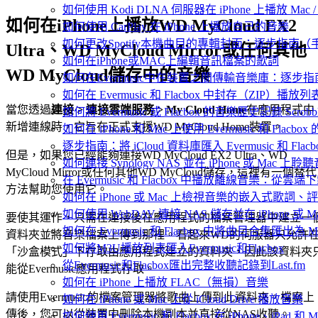
如何使用 Kodi DLNA 伺服器在 iPhone 上播放 Mac / P
如何在iPhone上播放WD MyCloud EX2
如何使用 CarPlay 在 iPhone 上播放自己的音樂
如何更改Spotify本機曲目的專輯封面：逐步指南
Ultra、WD MyCloud Mirror或任何其他
如何在iPhone或MAC上編輯音訊檔案的歌詞
WD MyCloud儲存中的音樂
如何在Evermusic中在裝置之間傳輸音樂庫：逐步指
如何在 Evermusic 和 Flacbox 中封存（Z
當您透過
連接 > 連接雲端服務 > My Cloud Home
在應用程式中
如何將 Evermusic 或 Flacbox 的音樂歷史記錄 Scrobble
新增連線時，它旨在正式支援WD MyCloud Home裝置。
如何在 iPhone 和 Mac 上使用 Evermusic 和 Fla
逐步指南：將 iCloud 資料庫匯入 Evermusic 和 Flacb
但是，如果您已經能夠連接WD MyCloud EX2 Ultra、WD
如何連接 Synology NAS 並在 iPhone 或 Mac 上聆
MyCloud Mirror或任何其他WD MyCloud儲存，這裡有一個替代
在 Evermusic 和 Flacbox 中播放離線音樂：
方法幫助您使用它。
如何在 iPhone 或 Mac 上檢視音樂的嵌入式歌詞、評
如何使用 WebDAV 連接 NAS 儲存並在 iPhone 或 
要使其運作，只需在連接後在應用程式的檔案管理器中建立一
如何在 Evermusic 和 Flacbox 中將曲目合集匯出為 
資料夾並將音樂檔案上傳到那裡。看起來WD的伺服器只允許
如何將M3U播放列表匯入Evermusic和Flacbox
「沙盒模式」下存取由應用程式建立的資料夾，因此該資料夾
從Evermusic和Flacbox匯出完整收聽記錄到Last.fm
能從Evermusic應用程式存取。
如何在 iPhone 上播放 FLAC（無損）音樂
請使用Evermusic的檔案管理器將歌曲上傳到此資料夾。檔案上
如何在 iPhone 或 Mac 上從 iCloud Drive 播放音樂
傳後，您可以從裝置中刪除本機副本並直接從NAS收聽。
如何使用 Evermusic 和 Flacbox 在 iPhone、i