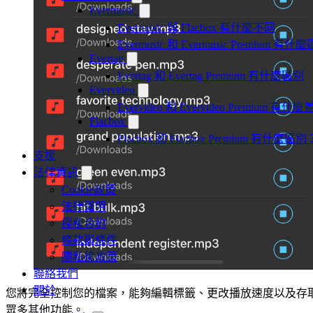
Evermusic
Evermusic 與 Flacbox 有什麼不同
Evermusic 和 Evermusic Premium 有什
Evertag
Evertag 和 Evertag Premium 有什麼區別
Evervideo
Evervideo 和 Evervideo Premium 有什
Flacbox
Flacbox 和 Flacbox Premium 有什麼區別
支援
法律資訊
Cookie政策
法律聲明
授權合約
條款與條件
隱私權政策
聯絡我們
關於
您將完全控制您的檔案，能夠編輯標籤、更改播放速度以及存
眾多其他功能。