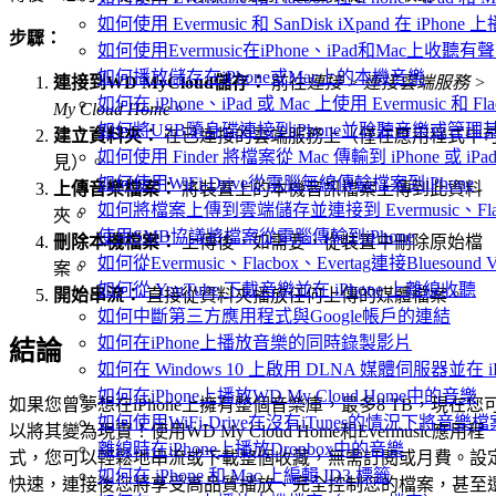
如何使用 Evermusic 和 SanDisk iXpand 在 iPh
步驟：
如何使用Evermusic在iPhone、iPad和Mac上收聽有
如何播放儲存在iPhone或Mac上的本機音樂
連接到WD MyCloud儲存：
前往
連接 > 連接雲端服務 >
如何在 iPhone、iPad 或 Mac 上使用 Evermusic 和 
My Cloud Home
。
如何將USB隨身碟連接到iPhone並聆聽音樂或管理
建立資料夾：
在已連接的雲端服務上（僅在應用程式中
如何使用 Finder 將檔案從 Mac 傳輸到 iPhone 或 iPa
見）。
如何使用WiFi-Drive從電腦無線傳輸檔案到iPhone
上傳音樂檔案：
將裝置上的本機音訊檔案上傳到此資料
如何將檔案上傳到雲端儲存並連接到 Evermusic、Flacbo
夾。
使用SMB協議將檔案從電腦傳輸到iPhone
刪除本機檔案：
上傳後，如需要，從裝置中刪除原始檔
如何從Evermusic、Flacbox、Evertag連接Bluesou
案。
如何從 YouTube 下載音樂並在 iPhone 上離線收聽
開始串流：
直接從資料夾播放任何上傳的媒體檔案。
如何中斷第三方應用程式與Google帳戶的連結
如何在iPhone上播放音樂的同時錄製影片
結論
如何在 Windows 10 上啟用 DLNA 媒體伺服器並在 
如何在iPhone上播放WD My Cloud Home中的音樂
如果您曾夢想在iPhone上擁有整個音樂庫，最多8 TB，現在您
如何使用WiFi-Drive在沒有iTunes的情況下將音樂檔
以將其變為現實！使用WD My Cloud Home和Evermusic應用程
離線時在iPhone上播放Dropbox中的音樂
式，您可以輕鬆地串流或下載整個收藏，無需訂閱或月費。設
如何在 iPhone 和 Mac 上編輯 ID3 標籤
快速，連接後您將享受高品質播放、完全控制您的檔案，甚至