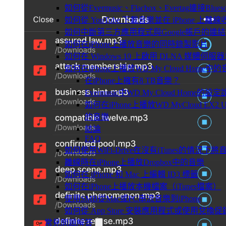
如何從Evermusic、Flacbox、Evertag連接Blu
如何從 YouTube 下載音樂並在 iPhone 上離線
如何中斷第三方應用程式與Google帳戶的連結
如何在iPhone上播放音樂的同時錄製影片
如何在 Windows 10 上啟用 DLNA 媒體伺服器
如何在iPhone上播放WD My Cloud Home中
在iPhone上擁有8 TB音樂？
Evermusic中WD My Cloud Home的設
如何在iPhone上播放WD MyCloud EX2 U
的音樂
結論
FAQ
如何使用WiFi-Drive在沒有iTunes的情況下
離線時在iPhone上播放Dropbox中的音樂
如何在 iPhone 和 Mac 上編輯 ID3 標籤
如何在iPhone上播放本機檔案（iTunes檔案）
使用SMB從Mac或PC串流音樂到iPhone
如何從 App Store 安裝應用程式或使用兌
常見問題解答