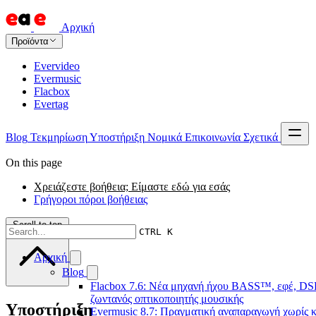
Αρχική
Προϊόντα
Evervideo
Evermusic
Flacbox
Evertag
Blog
Τεκμηρίωση
Υποστήριξη
Νομικά
Επικοινωνία
Σχετικά
On this page
Χρειάζεστε βοήθεια; Είμαστε εδώ για εσάς
Γρήγοροι πόροι βοήθειας
Scroll to top
CTRL K
Αρχική
Blog
Flacbox 7.6: Νέα μηχανή ήχου BASS™, εφέ, DSP
ζωντανός οπτικοποιητής μουσικής
Υποστήριξη
Evermusic 8.7: Πραγματική αναπαραγωγή χωρίς κ