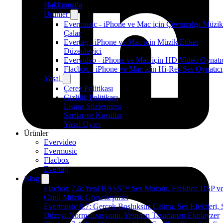
Hakkımızda
Ürünler
Evermusic - iPhone ve Mac için Çevrimdışı Müzik
Çalar
Evertag - iPhone ve Mac için Müzik Etiket
Düzenleyici
Evervideo - iPhone ve Mac için HD Video Oynatı
Flacbox - iPhone ve Mac için Hi-Res Ses Oynatıcı
Yasal
Çerez Politikası
Gizlilik Politikası
Lisans Sözleşmesi
Şartlar ve Koşullar
Yasal Uyarı
Ürünler
Evervideo
Evermusic
Flacbox
Evertag
Blog
Flacbox 7.6: Yeni BASS™ Ses Motoru, Efektler, DSP v
Canlı Müzik Görselleştirici
Evermusic 8.7: Gerçek Boşluksuz Çalma, Ses Efektleri, 
Düzeyi Normalizasyonu, Yeniden Tasarlanan Ekolayzer