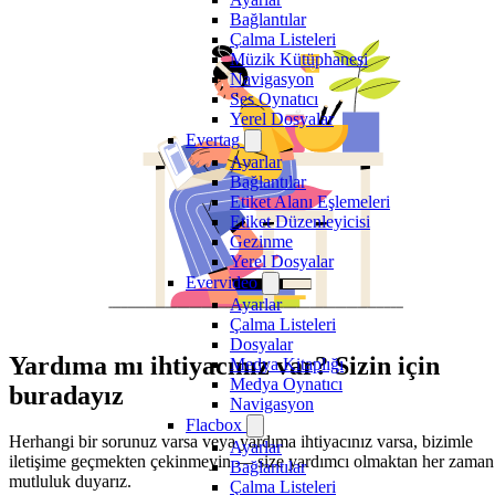
Bağlantılar
Çalma Listeleri
Müzik Kütüphanesi
Navigasyon
Ses Oynatıcı
Yerel Dosyalar
Evertag
Ayarlar
Bağlantılar
Etiket Alanı Eşlemeleri
Etiket Düzenleyicisi
Gezinme
Yerel Dosyalar
Evervideo
Ayarlar
Çalma Listeleri
Dosyalar
Yardıma mı ihtiyacınız var? Sizin için
Medya Kitaplığı
Medya Oynatıcı
buradayız
Navigasyon
Flacbox
Herhangi bir sorunuz varsa veya yardıma ihtiyacınız varsa, bizimle
Ayarlar
iletişime geçmekten çekinmeyin — size yardımcı olmaktan her zaman
Bağlantılar
mutluluk duyarız.
Çalma Listeleri