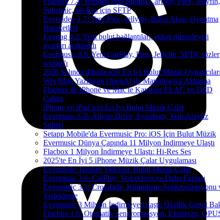
Flacbox 7.4: Yeniden inşa edilmiş CarPlay, Plex, Jellyfin,
Subsonic, Hi-Res için SFTP
Evervideo 1.7: Yeni Plex, Jellyfin, Bulut Akışı, Oynatma
Hareketleri
Evertag 4.2: Yeni bulut bağlantıları, etiket düzenleyici
ayarları açıklandı
Evermusic 8.6: Yeni CarPlay, Plex, Jellyfin, SFTP, sözler
widget'ı
2026 Yılında iPhone için En İyi Bulut Müzik Oynatıcılar
Wix Blog Yazılarını OpenAI ile Markdown'a Aktarma
Flacbox ile iPhone ve Mac'te Kayıpsız FLAC ve DSD
Çalma
iPhone ve iPad için En İyi Bulut Müzik Çalar
Evermusic 6.8: Aliyun Drive, Synology, Yeni Arayüz
Stilleri
Setapp Mobile'da Evermusic Pro: iOS İçin Bulut Müzik
Evermusic Dünya Çapında 11 Milyon İndirmeye Ulaştı
Flacbox 1 Milyon İndirmeye Ulaştı: Hi-Res Ses
2025'te En İyi 5 iPhone Müzik Çalar Uygulaması
Evermusic Tanıtım Videosu: Bulut Müzik Çalar
Evermusic 3.6: CarPlay, VoiceOver ve Daha Fazlası
Evermusic 3.1: Crossfade, Kütüphane Senkronizasyonu 
Yedekleme
Evermusic 3 Milyon İndirmeye Ulaştı: Özellik Genel Bak
Flacbox 1.6: Otomatik Senkronizasyon, Ekolayzır, OPU