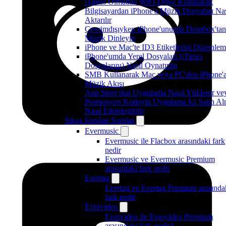
iTunes Olmadan WiFi-Drive Kullanarak
Bilgisayardan iPhone'a Müzik Dosyaları Nas
Aktarılır
Çevrimdışıyken iPhone'unuzda Dropbox'tan
Müzik Dinleyin
iPhone ve Mac'te ID3 Etiketlerini Düzenle
iPhone'umda Yerel Dosyaları (iTunes
Dosyalarını) Nasıl Oynatırım
SMB Kullanarak Mac veya PC'den iPhone'
Müzik Akışı
App Store'dan Uygulama Nasıl Yüklenir ve
Promosyon Koduyla Uygulama İçi Satın A
Nasıl Etkinleştirilir
Sıkça Sorulan Sorular
Evermusic
Evermusic ile Flacbox arasındaki fark
nedir
Evermusic ve Evermusic Premium
arasındaki fark nedir
Evertag
Evertag ve Evertag Premium arasında
fark nedir
Evervideo
Evervideo ile Evervideo Premium
arasındaki fark nedir?