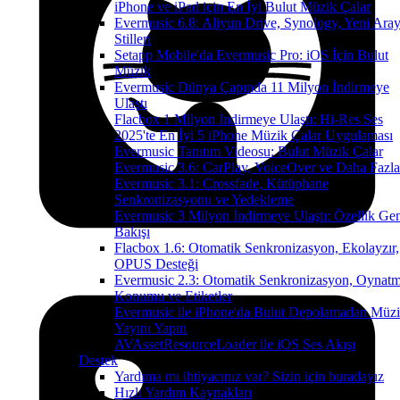
iPhone ve iPad için En İyi Bulut Müzik Çalar
Evermusic 6.8: Aliyun Drive, Synology, Yeni Ara
Stilleri
Setapp Mobile'da Evermusic Pro: iOS İçin Bulut
Müzik
Evermusic Dünya Çapında 11 Milyon İndirmeye
Ulaştı
Flacbox 1 Milyon İndirmeye Ulaştı: Hi-Res Ses
2025'te En İyi 5 iPhone Müzik Çalar Uygulaması
Evermusic Tanıtım Videosu: Bulut Müzik Çalar
Evermusic 3.6: CarPlay, VoiceOver ve Daha Fazla
Evermusic 3.1: Crossfade, Kütüphane
Senkronizasyonu ve Yedekleme
Evermusic 3 Milyon İndirmeye Ulaştı: Özellik Ge
Bakışı
Flacbox 1.6: Otomatik Senkronizasyon, Ekolayzır,
OPUS Desteği
Evermusic 2.3: Otomatik Senkronizasyon, Oynat
Konumu ve Etiketler
Evermusic ile iPhone'da Bulut Depolamadan Müz
Yayını Yapın
AVAssetResourceLoader ile iOS Ses Akışı
Destek
Yardıma mı ihtiyacınız var? Sizin için buradayız
Hızlı Yardım Kaynakları