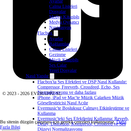
Ayarlar
Çalma Listeleri
Dosyalar
Medya Kitaplığı
Medya Oynatıcı
Navigasyon
Flacbox
Ayarlar
Bağlantılar
Çalma Listeleri
Gezinme
Müzik Kitaplığı
Ses Çalar
Yerel Dosyalar
Nasıl Yapılır
Flacbox'ta Ses Efektleri ve DSP Nasıl Kullanılır:
Compressor, Freeverb, Crossfeed, Echo, Ses
Normalizasyonu ve daha fazlası
© 2023 - 2026 EVERAPPZ SL
iPhone, iPad ve Mac'te Müzik Çalarken Müzik
Görselleştiricisi Nasıl Açılır
Evermusic'te Boşluksuz Çalmayı Etkinleştirme ve
Kullanma
Evermusic'teki Ses Efektlerini Kullanma: Reverb,
Bu sitenin düzgün çalışması için gerekli çerezleri kullanıyoruz.
Daha
Delay, Distortion, Kompresör, Crossfeed ve Ses
Fazla Bilgi
Düzeyi Normalizasyonu