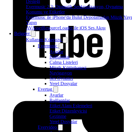
Desteği
Evermusic 2.3: Otomatik Senkronizasyon, Oynatma
Konumu ve Etiketler
Evermusic ile iPhone'da Bulut Depolamadan Müzik Yayı
Yapın
AVAssetResourceLoader ile iOS Ses Akışı
Belgeler
Kullanım Kılavuzu
Evermusic
Ayarlar
Bağlantılar
Çalma Listeleri
Müzik Kütüphanesi
Navigasyon
Ses Oynatıcı
Yerel Dosyalar
Evertag
Ayarlar
Bağlantılar
Etiket Alanı Eşlemeleri
Etiket Düzenleyicisi
Gezinme
Yerel Dosyalar
Evervideo