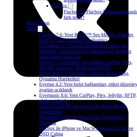
Flacbox
Flacbox ile Flacbox Premium arasınd
fark nedir?
Bize Ulaşın
Blog
Flacbox 7.6: Yeni BASS™ Ses Motoru, Efektler,
DSP ve Canlı Müzik Görselleştirici
Evermusic 8.7: Gerçek Boşluksuz Çalma, Ses
Efektleri, Ses Düzeyi Normalizasyonu, Yeniden
Tasarlanan Ekolayzer
Flacbox 7.4: Yeniden inşa edilmiş CarPlay, Plex,
Jellyfin, Subsonic, Hi-Res için SFTP
Evervideo 1.7: Yeni Plex, Jellyfin, Bulut Akışı,
Oynatma Hareketleri
Evertag 4.2: Yeni bulut bağlantıları, etiket düzenley
ayarları açıklandı
Evermusic 8.6: Yeni CarPlay, Plex, Jellyfin, SFTP,
sözler widget'ı
2026 Yılında iPhone için En İyi Bulut Müzik
Oynatıcıları
Wix Blog Yazılarını OpenAI ile Markdown'a
Aktarma
Flacbox ile iPhone ve Mac'te Kayıpsız FLAC ve
DSD Çalma