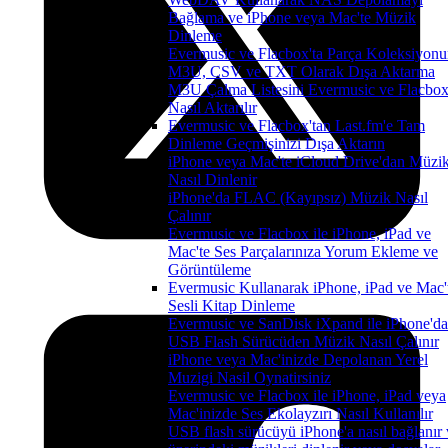
Bağlama ve iPhone veya Mac'te Müzik
Dinleme
Evermusic ve Flacbox'ta Parça Koleksiyon
M3U, CSV ve TXT Olarak Dışa Aktarma
M3U Çalma Listesini Evermusic ve Flacbox
Nasıl Aktarılır
Evermusic ve Flacbox'tan Last.fm'e Tam
Dinleme Geçmişinizi Dışa Aktarın
iPhone veya Mac'te iCloud Drive'dan Müzi
Nasıl Dinlenir
iPhone'da FLAC (Kayıpsız) Müzik Nasıl
Çalınır
Evermusic ve Flacbox ile iPhone, iPad ve
Mac'te Ses Parçalarınıza Yorum Ekleme ve
Görüntüleme
Evermusic Kullanarak iPhone, iPad ve Mac'
Sesli Kitap Dinleme
Evermusic ve SanDisk iXpand ile iPhone'da
USB Flash Sürücüden Müzik Nasıl Çalınır
iPhone veya Mac'inizde Depolanan Yerel
Muzigi Nasil Oynatirsiniz
Evermusic ve Flacbox ile iPhone, iPad veya
Mac'inizde Ses Ekolayzırı Nasıl Kullanılır
USB flash sürücüyü iPhone'a nasıl bağlanır 