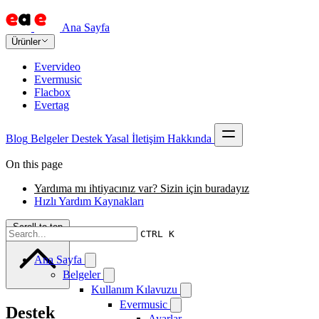
Ana Sayfa
Ürünler
Evervideo
Evermusic
Flacbox
Evertag
Blog
Belgeler
Destek
Yasal
İletişim
Hakkında
On this page
Yardıma mı ihtiyacınız var? Sizin için buradayız
Hızlı Yardım Kaynakları
Scroll to top
CTRL K
Ana Sayfa
Belgeler
Kullanım Kılavuzu
Evermusic
Destek
Ayarlar