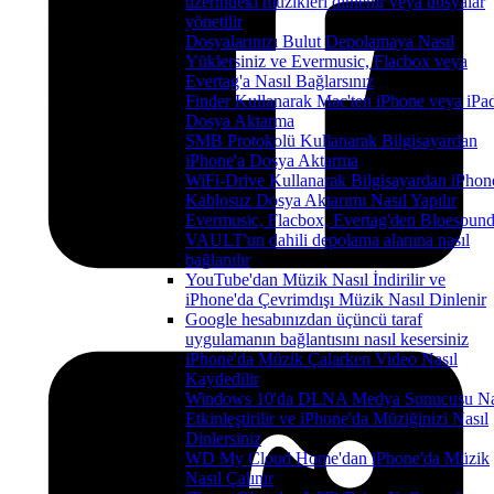
üzerindeki müzikleri dinlenir veya dosyalar
yönetilir
Dosyalarınızı Bulut Depolamaya Nasıl
Yüklersiniz ve Evermusic, Flacbox veya
Evertag'a Nasıl Bağlarsınız
Finder Kullanarak Mac'ten iPhone veya iPad
Dosya Aktarma
SMB Protokolü Kullanarak Bilgisayardan
iPhone'a Dosya Aktarma
WiFi-Drive Kullanarak Bilgisayardan iPhon
Kablosuz Dosya Aktarımı Nasıl Yapılır
Evermusic, Flacbox, Evertag'den Bluesoun
VAULT'un dahili depolama alanına nasıl
bağlanılır
YouTube'dan Müzik Nasıl İndirilir ve
iPhone'da Çevrimdışı Müzik Nasıl Dinlenir
Google hesabınızdan üçüncü taraf
uygulamanın bağlantısını nasıl kesersiniz
iPhone'da Müzik Çalarken Video Nasıl
Kaydedilir
Windows 10'da DLNA Medya Sunucusu Na
Etkinleştirilir ve iPhone'da Müziğinizi Nasıl
Dinlersiniz
WD My Cloud Home'dan iPhone'da Müzik
Nasıl Çalınır