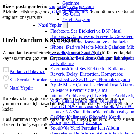
Gezinme
Bize e-posta gönderin:
support@everappz.com
Müzik Kitaplığı
Bizimle iletişime geçerek,
Gizlilik Politikamızı
okuduğunuzu ve kabu
Ses Çalar
ettiğinizi onaylarsınız.
Yerel Dosyalar
Nasıl Yapılır
Flacbox'ta Ses Efektleri ve DSP Nasıl
Kullanılır: Compressor, Freeverb, Crossfeed
Hızlı Yardım Kaynakları
Echo, Ses Normalizasyonu ve daha fazlası
iPhone, iPad ve Mac'te Müzik Çalarken Mü
Görselleştiricisi Nasıl Açılır
Zamandan tasarruf etmek ve anında yanıt almak için lütfen en faydalı
Evermusic'te Boşluksuz Çalmayı Etkinleşti
kaynaklarımıza göz atın. Birçok sık sorulan soru zaten yanıtlanmıştır:
ve Kullanma
Evermusic'teki Ses Efektlerini Kullanma:
Kullanıcı Kılavuzu
Reverb, Delay, Distortion, Kompresör,
Crossfeed ve Ses Düzeyi Normalizasyonu
Sık Sorulan Sorular
Apple Music Çalma Listelerini Dışa Aktarm
Nasıl Yapılır
ve Mac'te Evermusic'te Çalma
Internet Archive veya Live Music Archive iç
Bu kılavuzlar, uygulamalarımızdan en iyi şekilde yararlanmanıza
M3U Çalma Listesi Nasıl Oluşturulur
yardımcı olmak için tasarlanmıştır — kurulumdan gelişmiş özelliklere
Kodi DLNA sunucusu kullanarak Mac / PC 
kadar.
Linux / NAS'tan iPhone'da müzik nasıl çalın
CarPlay Kullanarak iPhone'da Kendi
Hâlâ yardıma ihtiyacınız varsa, bize bir mesaj gönderin, en kısa süred
Müziğinizi Nasıl Çalarsınız
size geri dönüş yapacağız.
Spotify'da Yerel Parçalar İçin Albüm
Kapaklarını Değiştirme: Adım Adım Kılavu