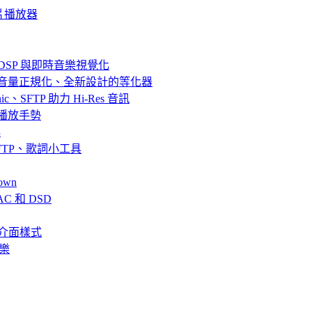
質影片播放器
器、DSP 與即時音樂視覺化
效果、音量正規化、全新設計的等化器
bsonic、SFTP 助力 Hi-Res 音訊
串流與播放手勢
解
fin、SFTP、歌詞小工具
own
AC 和 DSD
、全新介面樣式
音樂