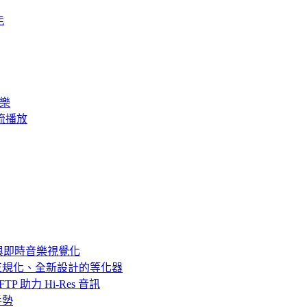
能
音樂
訊串流播放
SP 與即時音樂視覺化
音量正規化、全新設計的等化器
c、SFTP 助力 Hi-Res 音訊
放手勢