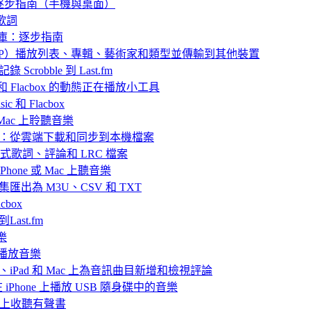
：逐步指南（手機與桌面）
歌詞
樂庫：逐步指南
 中封存（ZIP）播放列表、專輯、藝術家和類型並傳輸到其他裝置
 Scrobble 到 Last.fm
ic 和 Flacbox 的動態正在播放小工具
 和 Flacbox
或 Mac 上聆聽音樂
播放離線音樂：從雲端下載和同步到本機檔案
嵌入式歌詞、評論和 LRC 檔案
hone 或 Mac 上聽音樂
目合集匯出為 M3U、CSV 和 TXT
box
Last.fm
樂
ve 播放音樂
iPhone、iPad 和 Mac 上為音訊曲目新增和檢視評論
nd 在 iPhone 上播放 USB 隨身碟中的音樂
Mac上收聽有聲書