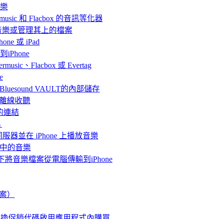
音樂
rmusic 和 Flacbox 的音訊等化器
聽音樂或管理其上的檔案
ne 或 iPad
iPhone
、Flacbox 或 Evertag
e
連接Bluesound VAULT的內部儲存
 上離線收聽
的連結
片
體伺服器並在 iPhone 上播放音樂
me中的音樂
情況下將音樂檔案從電腦傳輸到iPhone
檔案）
使用兌換促銷代碼啟用應用程式內購買