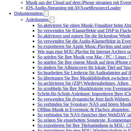
Musik aus der Cloud auf dem iPhone streamen mit Ever
iOS-Audio-Streaming mit AVAssetResourceLoader
Dokumentation
Anleitungen
So aktivieren Sie einen Musik-Visualizer beim Ab
So verwenden Sie Klangeffekte und DSP in Flacbo
So aktivieren und nutzen Sie die lückenlose Wied
So verwenden Sie die Audio-Klangeffekte in Everm
So exportieren Sie Apple Music-Playlists und spie
Wie man eine M3U-Playlist für Internet Archive od
So spielen Sie Ihre Musik von Mac / PC / Linux
So spielen Sie Ihre eigene Musik auf dem iPhone 
So ändern Sie Albumcover für lokale Titel auf Spot
So bearbeiten Sie Liedtexte für Audiodateien au
So übertragen Sie Ihre Musikbibliothek zwischen G
So archivieren Sie (ZIP) Wiedergabelisten, Alben,
So scrobbeln Sie Ihre Musikhistorie von Evermusi
Schritt-für-Schritt-Anleitung: Importieren Ihrer i
So verwenden Sie dynamische Jetzt läuft-Widgets
So verbinden Sie Synology NAS und hören Musik
Offline-Musik in Evermusic & Flacbox abspielen: 
So verbinden Sie NAS-Speicher über WebDAV un
So zeigen Sie eingebettete Songtexte, Kommenta
So exportieren Sie Ihre Titelsammlung in M3U,
So importieren Sie eine M3U-Wiedergabeliste in 