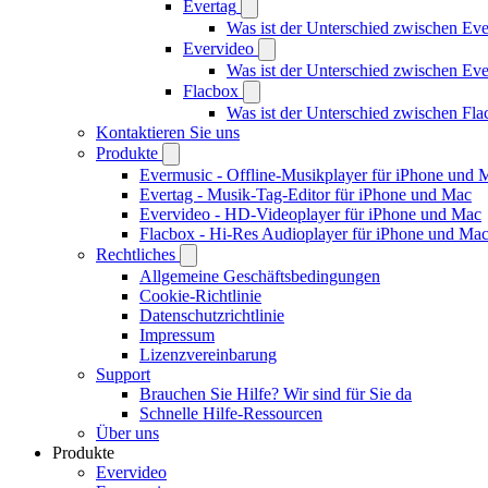
Evertag
Was ist der Unterschied zwischen Ev
Evervideo
Was ist der Unterschied zwischen E
Flacbox
Was ist der Unterschied zwischen Fl
Kontaktieren Sie uns
Produkte
Evermusic - Offline-Musikplayer für iPhone und 
Evertag - Musik-Tag-Editor für iPhone und Mac
Evervideo - HD-Videoplayer für iPhone und Mac
Flacbox - Hi-Res Audioplayer für iPhone und Ma
Rechtliches
Allgemeine Geschäftsbedingungen
Cookie-Richtlinie
Datenschutzrichtlinie
Impressum
Lizenzvereinbarung
Support
Brauchen Sie Hilfe? Wir sind für Sie da
Schnelle Hilfe-Ressourcen
Über uns
Produkte
Evervideo