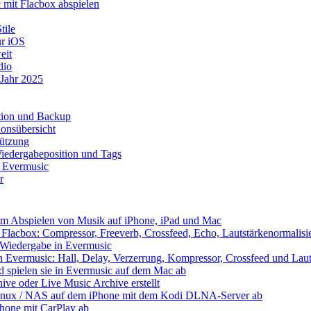
mit Flacbox abspielen
tile
ür iOS
eit
dio
 Jahr 2025
ation und Backup
onsübersicht
tützung
iedergabeposition und Tags
t Evermusic
r
eim Abspielen von Musik auf iPhone, iPad und Mac
Flacbox: Compressor, Freeverb, Crossfeed, Echo, Lautstärkenormalis
e Wiedergabe in Evermusic
 Evermusic: Hall, Delay, Verzerrung, Kompressor, Crossfeed und Laut
nd spielen sie in Evermusic auf dem Mac ab
ive oder Live Music Archive erstellt
 Linux / NAS auf dem iPhone mit dem Kodi DLNA-Server ab
Phone mit CarPlay ab