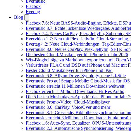
Evermusic
Flacbox
Evertag
Blog
Flacbox 7.6: Neue BASS-Audio-Engine, Effekte, DSP un
Evermusic 8.7: Echte lückenlose Wiedergabe, Audioeffekt
Flacbox 7.4: Neues CarPlay, Plex, Jellyfin, Subsonic, 
Evervideo 1.7: Neu mit Plex, Jellyfin, Cloud-Streaming
Evertag 4.2: Neue Cloud-Verbindungen, Tag-Editor-Einst
Evermusic 8.6: Neues CarPlay, Plex, Jellyfin, SFTP, So
Die besten Cloud-Musikplayer für iPhone im Jahr 2026
Wix-Blogbeiträge zu Markdown exportieren mit OpenAI
Verlustfreies FLAC und DSD auf iPhone und Mac mit Fl
Bester Cloud-Musikplayer für iPhone und iPad
Evermusic 6.8: Aliyun Drive, Synology, neue UI-Stile
Evermusic Pro auf Setapp Mobile: Cloud-Musik für iOS
Evermusic erreicht 11 Millionen Downloads weltweit
Flacbox erreicht 1 Million Downloads: Hi-Res Audio
Die 5 besten Musikplayer-Apps für das iPhone im Jahr 
Evermusic Promo-Video: Cloud-Musikplayer
Evermusic 3.6: CarPlay, VoiceOver und mehr
Evermusic 3.1: Crossfade, Bibliothekssynchronisation 
Evermusic erreicht 3 Millionen Downloads: Funktionsübe
Flacbox 1.6: Auto-Sync, Equalizer, OPUS-Unterstützun
Evermusic 2.3: Automatische Synchronisierung, Wiederg