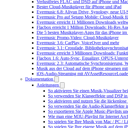
Verlustfreies FLAC und DSD auf iPhone und Mac 
Bester Cloud-Musikplayer für iPhone und iPad
Evermusic 6.8: Aliyun Drive, Synology, neue UI-S
Evermusic Pro auf Setapp Mobile: Cloud-Musik f
Evermusic erreicht 11 Millionen Downloads weltw
Flacbox erreicht 1 Million Downloads: Hi-Res Au
Die 5 besten Musikplayer-Apps für das iPhone im
Evermusic Promo-Video: Cloud-Musikplayer
Evermusic 3.6: CarPlay, VoiceOver und mehr
Evermusic 3.1: Crossfade, Bibliothekssynchronis
Evermusic erreicht 3 Millionen Downloads: Funkti
Flacbox 1.6: Auto-Sync, Equalizer, OPUS-Unters
Evermusic 2.3: Automatische Synchronisierung, W
Musik aus der Cloud auf dem iPhone streamen mi
iOS-Audio-Streaming mit AVAssetResourceLoade
Dokumentation
Anleitungen
So aktivieren Sie einen Musik-Visualizer b
So verwenden Sie Klangeffekte und DSP in 
So aktivieren und nutzen Sie die lückenlos
So verwenden Sie die Audio-Klangeffekte in
So exportieren Sie Apple Music-Playlists u
Wie man eine M3U-Playlist für Internet Arch
So spielen Sie Ihre Musik von Mac / PC /
So spielen Sie Ihre eigene Musik auf dem i