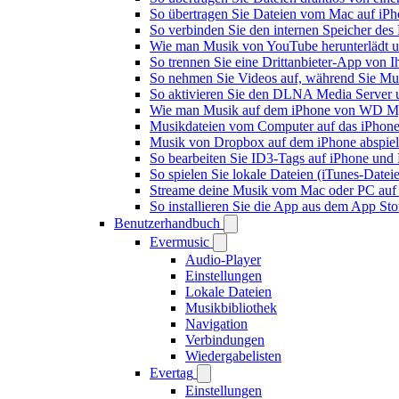
So übertragen Sie Dateien vom Mac auf iPh
So verbinden Sie den internen Speicher de
Wie man Musik von YouTube herunterlädt u
So trennen Sie eine Drittanbieter-App von
So nehmen Sie Videos auf, während Sie Mus
So aktivieren Sie den DLNA Media Server 
Wie man Musik auf dem iPhone von WD My
Musikdateien vom Computer auf das iPhone
Musik von Dropbox auf dem iPhone abspiele
So bearbeiten Sie ID3-Tags auf iPhone und
So spielen Sie lokale Dateien (iTunes-Date
Streame deine Musik vom Mac oder PC auf
So installieren Sie die App aus dem App St
Benutzerhandbuch
Evermusic
Audio-Player
Einstellungen
Lokale Dateien
Musikbibliothek
Navigation
Verbindungen
Wiedergabelisten
Evertag
Einstellungen