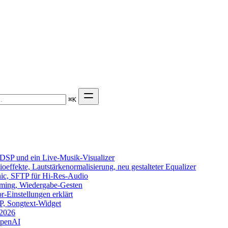
⌘
K
DSP und ein Live-Musik-Visualizer
effekte, Lautstärkenormalisierung, neu gestalteter Equalizer
onic, SFTP für Hi-Res-Audio
eaming, Wiedergabe-Gesten
-Einstellungen erklärt
TP, Songtext-Widget
 2026
OpenAI