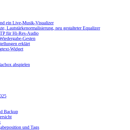
d ein Live-Musik-Visualizer
e, Lautstärkenormalisierung, neu gestalteter Equalizer
SFTP für Hi-Res-Audio
, Wiedergabe-Gesten
ellungen erklärt
ngtext-Widget
acbox abspielen
2025
und Backup
rsicht
g
abeposition und Tags