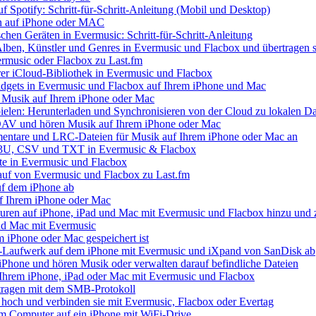
uf Spotify: Schritt-für-Schritt-Anleitung (Mobil und Desktop)
ien auf iPhone oder MAC
chen Geräten in Evermusic: Schritt-für-Schritt-Anleitung
Alben, Künstler und Genres in Evermusic und Flacbox und übertragen s
ermusic oder Flacbox zu Last.fm
Ihrer iCloud-Bibliothek in Evermusic und Flacbox
idgets in Evermusic und Flacbox auf Ihrem iPhone und Mac
 Musik auf Ihrem iPhone oder Mac
elen: Herunterladen und Synchronisieren von der Cloud zu lokalen Da
AV und hören Musik auf Ihrem iPhone oder Mac
mentare und LRC-Dateien für Musik auf Ihrem iPhone oder Mac an
 M3U, CSV und TXT in Evermusic & Flacbox
te in Evermusic und Flacbox
lauf von Evermusic und Flacbox zu Last.fm
uf dem iPhone ab
f Ihrem iPhone oder Mac
ren auf iPhone, iPad und Mac mit Evermusic und Flacbox hinzu und z
nd Mac mit Evermusic
em iPhone oder Mac gespeichert ist
-Laufwerk auf dem iPhone mit Evermusic und iXpand von SanDisk ab
iPhone und hören Musik oder verwalten darauf befindliche Dateien
Ihrem iPhone, iPad oder Mac mit Evermusic und Flacbox
tragen mit dem SMB-Protokoll
 hoch und verbinden sie mit Evermusic, Flacbox oder Evertag
em Computer auf ein iPhone mit WiFi-Drive