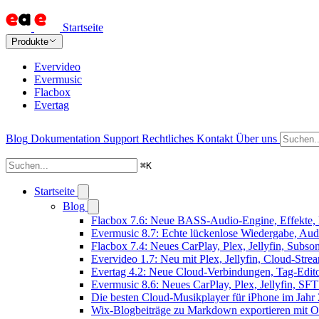
Startseite
Produkte
Evervideo
Evermusic
Flacbox
Evertag
Blog
Dokumentation
Support
Rechtliches
Kontakt
Über uns
⌘
K
Startseite
Blog
Flacbox 7.6: Neue BASS-Audio-Engine, Effekte, 
Evermusic 8.7: Echte lückenlose Wiedergabe, Audio
Flacbox 7.4: Neues CarPlay, Plex, Jellyfin, Subs
Evervideo 1.7: Neu mit Plex, Jellyfin, Cloud-Str
Evertag 4.2: Neue Cloud-Verbindungen, Tag-Editor
Evermusic 8.6: Neues CarPlay, Plex, Jellyfin, SF
Die besten Cloud-Musikplayer für iPhone im Jahr
Wix-Blogbeiträge zu Markdown exportieren mit 