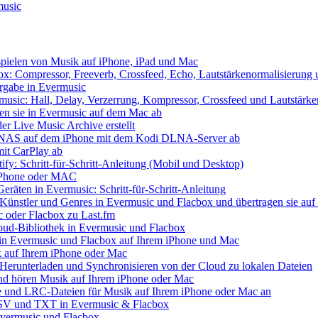
music
spielen von Musik auf iPhone, iPad und Mac
x: Compressor, Freeverb, Crossfeed, Echo, Lautstärkenormalisierung
ergabe in Evermusic
usic: Hall, Delay, Verzerrung, Kompressor, Crossfeed und Lautstärke
len sie in Evermusic auf dem Mac ab
er Live Music Archive erstellt
 / NAS auf dem iPhone mit dem Kodi DLNA-Server ab
mit CarPlay ab
ify: Schritt-für-Schritt-Anleitung (Mobil und Desktop)
f iPhone oder MAC
eräten in Evermusic: Schritt-für-Schritt-Anleitung
 Künstler und Genres in Evermusic und Flacbox und übertragen sie auf 
c oder Flacbox zu Last.fm
Cloud-Bibliothek in Evermusic und Flacbox
 in Evermusic und Flacbox auf Ihrem iPhone und Mac
 auf Ihrem iPhone oder Mac
Herunterladen und Synchronisieren von der Cloud zu lokalen Dateien
d hören Musik auf Ihrem iPhone oder Mac
re und LRC-Dateien für Musik auf Ihrem iPhone oder Mac an
 CSV und TXT in Evermusic & Flacbox
Evermusic und Flacbox