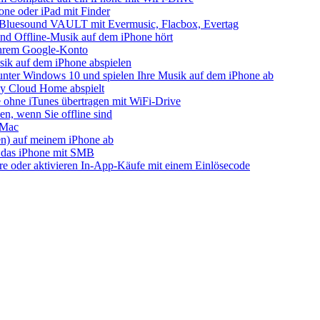
one oder iPad mit Finder
s Bluesound VAULT mit Evermusic, Flacbox, Evertag
nd Offline-Musik auf dem iPhone hört
 Ihrem Google-Konto
ik auf dem iPhone abspielen
unter Windows 10 und spielen Ihre Musik auf dem iPhone ab
 Cloud Home abspielt
 ohne iTunes übertragen mit WiFi-Drive
n, wenn Sie offline sind
 Mac
ien) auf meinem iPhone ab
 das iPhone mit SMB
ore oder aktivieren In-App-Käufe mit einem Einlösecode