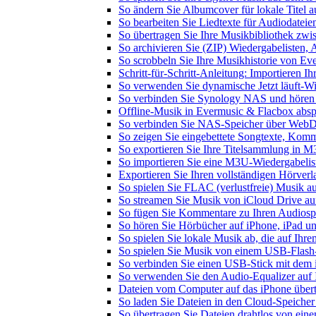
So ändern Sie Albumcover für lokale Titel a
So bearbeiten Sie Liedtexte für Audiodate
So übertragen Sie Ihre Musikbibliothek zwis
So archivieren Sie (ZIP) Wiedergabelisten, 
So scrobbeln Sie Ihre Musikhistorie von Ev
Schritt-für-Schritt-Anleitung: Importieren 
So verwenden Sie dynamische Jetzt läuft-W
So verbinden Sie Synology NAS und hören
Offline-Musik in Evermusic & Flacbox abspi
So verbinden Sie NAS-Speicher über WebD
So zeigen Sie eingebettete Songtexte, Kom
So exportieren Sie Ihre Titelsammlung in
So importieren Sie eine M3U-Wiedergabelis
Exportieren Sie Ihren vollständigen Hörver
So spielen Sie FLAC (verlustfreie) Musik a
So streamen Sie Musik von iCloud Drive au
So fügen Sie Kommentare zu Ihren Audiospu
So hören Sie Hörbücher auf iPhone, iPad u
So spielen Sie lokale Musik ab, die auf Ihr
So spielen Sie Musik von einem USB-Flash
So verbinden Sie einen USB-Stick mit dem 
So verwenden Sie den Audio-Equalizer auf 
Dateien vom Computer auf das iPhone über
So laden Sie Dateien in den Cloud-Speicher
So übertragen Sie Dateien drahtlos von ein