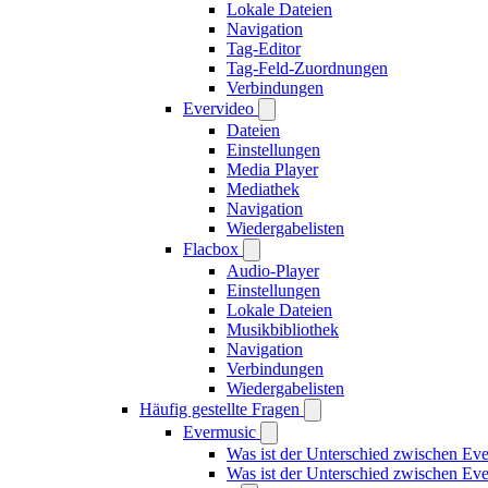
Lokale Dateien
Navigation
Tag-Editor
Tag-Feld-Zuordnungen
Verbindungen
Evervideo
Dateien
Einstellungen
Media Player
Mediathek
Navigation
Wiedergabelisten
Flacbox
Audio-Player
Einstellungen
Lokale Dateien
Musikbibliothek
Navigation
Verbindungen
Wiedergabelisten
Häufig gestellte Fragen
Evermusic
Was ist der Unterschied zwischen Ev
Was ist der Unterschied zwischen E