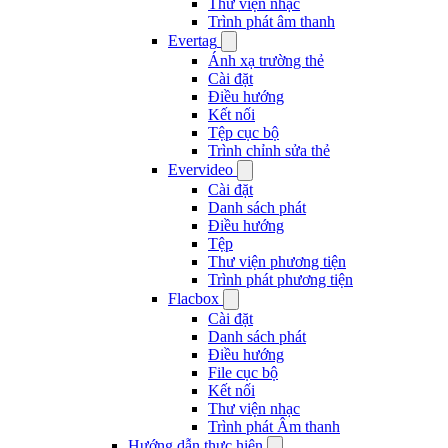
Thư viện nhạc
Trình phát âm thanh
Evertag
Ánh xạ trường thẻ
Cài đặt
Điều hướng
Kết nối
Tệp cục bộ
Trình chỉnh sửa thẻ
Evervideo
Cài đặt
Danh sách phát
Điều hướng
Tệp
Thư viện phương tiện
Trình phát phương tiện
Flacbox
Cài đặt
Danh sách phát
Điều hướng
File cục bộ
Kết nối
Thư viện nhạc
Trình phát Âm thanh
Hướng dẫn thực hiện