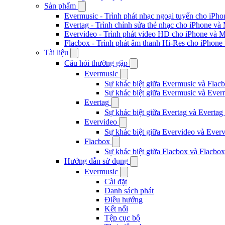
Sản phẩm
Evermusic - Trình phát nhạc ngoại tuyến cho iPh
Evertag - Trình chỉnh sửa thẻ nhạc cho iPhone và
Evervideo - Trình phát video HD cho iPhone và 
Flacbox - Trình phát âm thanh Hi-Res cho iPhone
Tài liệu
Câu hỏi thường gặp
Evermusic
Sự khác biệt giữa Evermusic và Flacb
Sự khác biệt giữa Evermusic và Ever
Evertag
Sự khác biệt giữa Evertag và Evertag
Evervideo
Sự khác biệt giữa Evervideo và Ever
Flacbox
Sự khác biệt giữa Flacbox và Flacbox
Hướng dẫn sử dụng
Evermusic
Cài đặt
Danh sách phát
Điều hướng
Kết nối
Tệp cục bộ