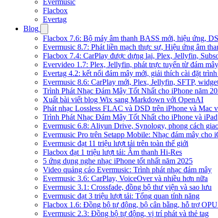
Evermusic
Flacbox
Evertag
Blog
Flacbox 7.6: Bộ máy âm thanh BASS mới, hiệu ứng, DSP 
Evermusic 8.7: Phát liền mạch thực sự, Hiệu ứng âm tha
Flacbox 7.4: CarPlay được dựng lại, Plex, Jellyfin, Su
Evervideo 1.7: Plex, Jellyfin, phát trực tuyến từ đám mây
Evertag 4.2: kết nối đám mây mới, giải thích cài đặt trình
Evermusic 8.6: CarPlay mới, Plex, Jellyfin, SFTP, widget 
Trình Phát Nhạc Đám Mây Tốt Nhất cho iPhone năm 2
Xuất bài viết blog Wix sang Markdown với OpenAI
Phát nhạc Lossless FLAC và DSD trên iPhone và Mac v
Trình Phát Nhạc Đám Mây Tốt Nhất cho iPhone và iPad
Evermusic 6.8: Aliyun Drive, Synology, phong cách gia
Evermusic Pro trên Setapp Mobile: Nhạc đám mây cho 
Evermusic đạt 11 triệu lượt tải trên toàn thế giới
Flacbox đạt 1 triệu lượt tải: Âm thanh Hi-Res
5 ứng dụng nghe nhạc iPhone tốt nhất năm 2025
Video quảng cáo Evermusic: Trình phát nhạc đám mây
Evermusic 3.6: CarPlay, VoiceOver và nhiều hơn nữa
Evermusic 3.1: Crossfade, đồng bộ thư viện và sao lưu
Evermusic đạt 3 triệu lượt tải: Tổng quan tính năng
Flacbox 1.6: Đồng bộ tự động, bộ cân bằng, hỗ trợ OP
Evermusic 2.3: Đồng bộ tự động, vị trí phát và thẻ tag