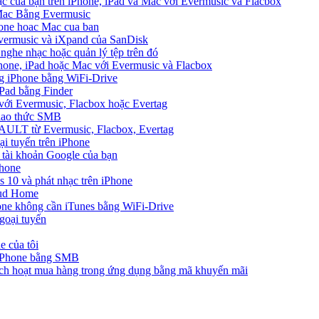
ạc của bạn trên iPhone, iPad và Mac với Evermusic và Flacbox
 Mac Bằng Evermusic
hone hoac Mac cua ban
Evermusic và iXpand của SanDisk
 nghe nhạc hoặc quản lý tệp trên đó
hone, iPad hoặc Mac với Evermusic và Flacbox
ng iPhone bằng WiFi-Drive
Pad bằng Finder
 với Evermusic, Flacbox hoặc Evertag
giao thức SMB
VAULT từ Evermusic, Flacbox, Evertag
i tuyến trên iPhone
 tài khoản Google của bạn
Phone
10 và phát nhạc trên iPhone
oud Home
one không cần iTunes bằng WiFi-Drive
goại tuyến
e của tôi
 iPhone bằng SMB
ích hoạt mua hàng trong ứng dụng bằng mã khuyến mãi