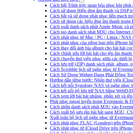
Cách bật Trình trực quan hóa nhạc khi phát
Cách sử dụng Hiệu ứng âm thanh và DSP tr
Cách bật và sử dụng phát nhạc liền mạch t
Cách sử dụng các hiệu ứng âm thanh trong 
Cách xuất danh sách phát Apple Music và p
Cách tạo danh sách phát M3U cho Internet 
Cách phát nhạc từ Mac / PC / Linux / NA
Cách phát nhạc của riêng bạn trên iPhone b
Cách thay đổi ảnh bìa album cho bài hát cụ
Cách chỉnh sửa lời bài hát cho tệp âm tha
Cách chuyển thư viện nhạc giữa các thiết b
Cách lưu trữ (ZIP) danh sách phát, album, n
Cách Scrobble lịch sử nghe nhạc từ Evermu
Cách Sử Dụng Widget Đang Phát Động Tron
Hướng dẫn từng bước: Nhập thư viện iClou
Cách kết nối Synology NAS và nghe nhạc t
Cách kết nối bộ lưu trữ NAS bằng WebDAV
Cách xem lời bài hát nhúng, nhận xét và t
Phát nhạc ngoại tuyến trong Evermusic & 
Cách nhập danh sách phát M3U vào Evermu
Cách xuất bộ sưu tập bài hát sang M3U, C
Xuất toàn bộ lịch sử nghe nhạc từ Evermus
Cách phát nhạc FLAC (Lossless) trên iPho
Cách phát nhạc từ iCloud Drive trên iPhon