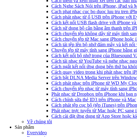
Cách thêm và xem nhận xét trên các bản nh
Cách Nghe Sách Nói trên iPhone, iPad và
Cach phat nhac cuc bo duoc luu tru tren iP
Cách phát nhạc từ ổ USB trên iPhone với 
Cách kết nối USB flash drive với iPhone và
Cách sử dụng bộ cân bằng âm thanh trên iP
Cách chuyển tệp không dây từ máy tính sa
Cách chuyển tệp từ Mac sang iPhone hoặc i
Cách tải tệp lên bộ nhớ đám mây và kết nối
Chuyển tệp từ máy tính sang iPhone bằng 
Cách kết nối bộ nhớ trong của Bluesound 
Cách tải nhạc từ YouTube và nghe nhạc ngoạ
Cách ngắt kết nối ứng dụng bên thứ ba khỏi
Cách quay video trong khi phát nhạc trên i
Cách bật DLNA Media Server trên Windows 
Cách phát nhạc trên iPhone từ WD My Cl
Cách chuyển tệp nhạc từ máy tính sang iPh
Phát nhạc từ Dropbox trên iPhone khi bạn n
Cách chỉnh sửa thẻ ID3 trên iPhone và Mac
Cách phát tệp cục bộ (tệp iTunes) trên iPhon
Phát nhạc trực tuyến từ Mac hoặc PC sang
Cách cài đặt ứng dụng từ App Store hoặc k
Về chúng tôi
Sản phẩm
Evervideo