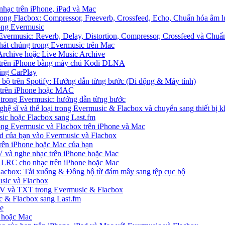
 nhạc trên iPhone, iPad và Mac
ong Flacbox: Compressor, Freeverb, Crossfeed, Echo, Chuẩn hóa âm l
rong Evermusic
Evermusic: Reverb, Delay, Distortion, Compressor, Crossfeed và Chu
hát chúng trong Evermusic trên Mac
Archive hoặc Live Music Archive
S trên iPhone bằng máy chủ Kodi DLNA
ằng CarPlay
c bộ trên Spotify: Hướng dẫn từng bước (Di động & Máy tính)
nh trên iPhone hoặc MAC
ị trong Evermusic: hướng dẫn từng bước
ghệ sĩ và thể loại trong Evermusic & Flacbox và chuyển sang thiết bị k
sic hoặc Flacbox sang Last.fm
g Evermusic và Flacbox trên iPhone và Mac
d của bạn vào Evermusic và Flacbox
rên iPhone hoặc Mac của bạn
 và nghe nhạc trên iPhone hoặc Mac
ệp LRC cho nhạc trên iPhone hoặc Mac
Flacbox: Tải xuống & Đồng bộ từ đám mây sang tệp cục bộ
sic và Flacbox
SV và TXT trong Evermusic & Flacbox
ic & Flacbox sang Last.fm
ne
e hoặc Mac