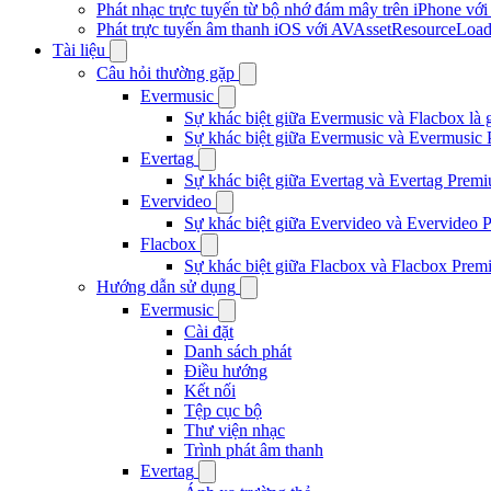
Phát nhạc trực tuyến từ bộ nhớ đám mây trên iPhone vớ
Phát trực tuyến âm thanh iOS với AVAssetResourceLoad
Tài liệu
Câu hỏi thường gặp
Evermusic
Sự khác biệt giữa Evermusic và Flacbox là 
Sự khác biệt giữa Evermusic và Evermusic 
Evertag
Sự khác biệt giữa Evertag và Evertag Premi
Evervideo
Sự khác biệt giữa Evervideo và Evervideo 
Flacbox
Sự khác biệt giữa Flacbox và Flacbox Premi
Hướng dẫn sử dụng
Evermusic
Cài đặt
Danh sách phát
Điều hướng
Kết nối
Tệp cục bộ
Thư viện nhạc
Trình phát âm thanh
Evertag