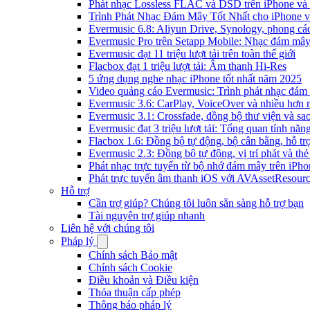
Phát nhạc Lossless FLAC và DSD trên iPhone và
Trình Phát Nhạc Đám Mây Tốt Nhất cho iPhone v
Evermusic 6.8: Aliyun Drive, Synology, phong cá
Evermusic Pro trên Setapp Mobile: Nhạc đám mâ
Evermusic đạt 11 triệu lượt tải trên toàn thế giới
Flacbox đạt 1 triệu lượt tải: Âm thanh Hi-Res
5 ứng dụng nghe nhạc iPhone tốt nhất năm 2025
Video quảng cáo Evermusic: Trình phát nhạc đám
Evermusic 3.6: CarPlay, VoiceOver và nhiều hơn 
Evermusic 3.1: Crossfade, đồng bộ thư viện và sa
Evermusic đạt 3 triệu lượt tải: Tổng quan tính năn
Flacbox 1.6: Đồng bộ tự động, bộ cân bằng, hỗ 
Evermusic 2.3: Đồng bộ tự động, vị trí phát và thẻ
Phát nhạc trực tuyến từ bộ nhớ đám mây trên iPh
Phát trực tuyến âm thanh iOS với AVAssetResour
Hỗ trợ
Cần trợ giúp? Chúng tôi luôn sẵn sàng hỗ trợ bạn
Tài nguyên trợ giúp nhanh
Liên hệ với chúng tôi
Pháp lý
Chính sách Bảo mật
Chính sách Cookie
Điều khoản và Điều kiện
Thỏa thuận cấp phép
Thông báo pháp lý