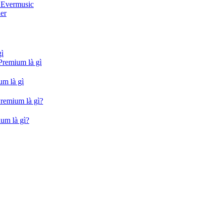
i Evermusic
er
gì
Premium là gì
um là gì
Premium là gì?
um là gì?