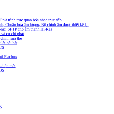
và trình trực quan hóa nhạc trực tiếp
nh, Chuẩn hóa âm lượng, Bộ chỉnh âm được thiết kế lại
bsonic, SFTP cho âm thanh Hi-Res
 và cử chỉ phát
 chỉnh sửa thẻ
lời bài hát
026
ới Flacbox
o diện mới
iOS
US