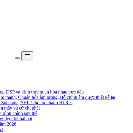
⌘
K
, DSP và trình trực quan hóa nhạc trực tiếp
âm thanh, Chuẩn hóa âm lượng, Bộ chỉnh âm được thiết kế lại
in, Subsonic, SFTP cho âm thanh Hi-Res
đám mây và cử chỉ phát
t trình chỉnh sửa thẻ
widget lời bài hát
năm 2026
AI