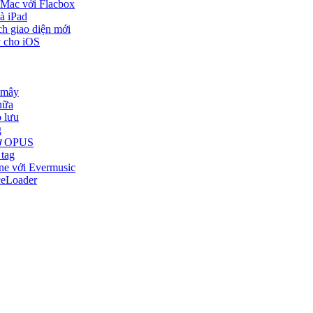
 Mac với Flacbox
à iPad
ch giao diện mới
y cho iOS
 mây
nữa
o lưu
g
trợ OPUS
 tag
one với Evermusic
ceLoader