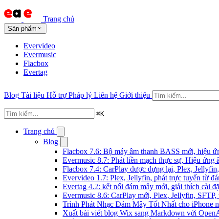
Trang chủ
Sản phẩm
Evervideo
Evermusic
Flacbox
Evertag
Blog
Tài liệu
Hỗ trợ
Pháp lý
Liên hệ
Giới thiệu
⌘
K
Trang chủ
Blog
Flacbox 7.6: Bộ máy âm thanh BASS mới, hiệu ứng
Evermusic 8.7: Phát liền mạch thực sự, Hiệu ứng 
Flacbox 7.4: CarPlay được dựng lại, Plex, Jellyf
Evervideo 1.7: Plex, Jellyfin, phát trực tuyến từ 
Evertag 4.2: kết nối đám mây mới, giải thích cài đặ
Evermusic 8.6: CarPlay mới, Plex, Jellyfin, SFTP, 
Trình Phát Nhạc Đám Mây Tốt Nhất cho iPhone 
Xuất bài viết blog Wix sang Markdown với Open