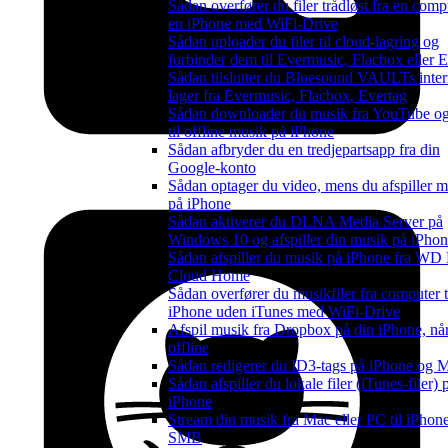
Sådan overfører du filer trådløst fra en compu
en iPhone med WiFi-Drive
Sådan uploader du filer til cloud-lagring og
forbinder dem til Evermusic, Flacbox eller 
Sådan tilslutter du Bluesound VAULTs inte
lager fra Evermusic, Flacbox, Evertag
Sådan downloader du musik fra YouTube og 
til offline musik på iPhone
Sådan afbryder du en tredjepartsapp fra din
Google-konto
Sådan optager du video, mens du afspiller m
på iPhone
Sådan aktiverer du DLNA Media Server på
Windows 10 og afspiller din musik på iPho
Sådan afspiller du musik på iPhone fra WD
Cloud Home
Sådan overfører du musikfiler fra computer t
iPhone uden iTunes med WiFi-Drive
Afspil musik fra Dropbox på din iPhone, når
offline
Sådan redigerer du ID3-tags på iPhone og 
Sådan afspiller du lokale filer (iTunes-filer)
iPhone
Stream din musik fra Mac eller PC til iPhone
SMB