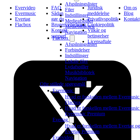
Afspilningslister
Evervideo
FAQ
Juridisk
Om os
Filer
Evermusic
Sådan
meddelelse
Blog
Indstillinger
Evertag
gør du
Privatlivspolitik
Kontakt
Medieafspiller
Flacbox
Brugervejledning
Cookiepolitik
Mediebibliotek
Kontakt
Vilkår og
Navigation
support
betingelser
Flacbox
Licensaftale
Afspilningslister
Forbindelser
Indstillinger
Lokale filer
Lydafspiller
Musikbibliotek
Navigation
Ofte stillede spørgsmål
Evermusic
Hvad er forskellen mellem Evermusic
Flacbox
Hvad er forskellen mellem Evermusic
Evermusic Premium
Evertag
Hvad er forskellen mellem Evertag og
Evertag Premium
Evervideo