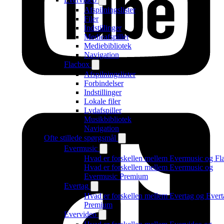
Afspilningslister
Filer
Indstillinger
Medieafspiller
Mediebibliotek
Navigation
Flacbox
Afspilningslister
Forbindelser
Indstillinger
Lokale filer
Lydafspiller
Musikbibliotek
Navigation
Ofte stillede spørgsmål
Evermusic
Hvad er forskellen mellem Evermusic og Fl
Hvad er forskellen mellem Evermusic og
Evermusic Premium
Evertag
Hvad er forskellen mellem Evertag og Evert
Premium
Evervideo