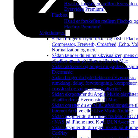
Hvad er forskellen mellem Evervideo
Evervideo Premium?
Flacbox
Hvad er forskellen mellem Flacbox o
Flacbox Premium?
Vejledninger
Sådan bruger du lydeffekter og DSP i Flacb
Compressor, Freeverb, Crossfeed, Echo, V
Normalization og mere
Sådan tænder du en musikvisualizer, mens 
afspiller musik på iPhone, iPad og Mac
Sådan aktiverer og bruger du gapless-afspiln
Evermusic
Sådan bruger du lydeffekterne i Evermusic:
rumklang, delay, forvrængning, kompressor,
crossfeed og volumennormalisering
Sådan eksporterer du Apple Music-playliste
afspiller dem i Evermusic på Mac
Sådan opretter du en M3U-afspilningsliste ti
Internet Archive eller Live Music Archive
Sådan afspiller du din musik fra Mac / PC /
/ NAS på iPhone med Kodi DLNA-server
Sådan afspiller du din egen musik på iPhon
CarPlay