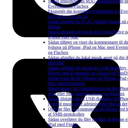
Sådan importerer du M3U-afspilningsliste til
Evermusic og Flacbox
Eksportér din komplette lyttehistorik fra Ev
og Flacbox til Last.fm
Sådan afspiller du FLAC (tabsfri) musik på 
iPhone
Sådan streamer du musik fra iCloud Drive p
iPhone eller Mac
Sådan tilføjer og viser du kommentarer til di
lydspor på iPhone, iPad og Mac med Everm
og Flacbox
Sådan afspiller du lokal musik gemt på din 
eller Mac
Sådan afspiller du musik fra USB-flashdrev
iPhone med Evermusic og iXpand fra SanD
Sådan lytter du til lydbøger på iPhone, iPad
Mac med Evermusic
Sådan bruger du lydequalizeren på din iPho
iPad eller Mac med Evermusic og Flacbox
Sådan tilslutter du et USB-flashdrev til iPho
lytter til musik eller administrerer filer på det
Overfør filer fra computeren til iPhone ved 
af SMB-protokollen
Sådan overfører du filer fra Mac til iPhone el
iPad med Finder