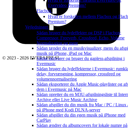
Hvad er forskellen mellem Evervideo og
Evervideo Premium?
Flacbox
Hvad er forskellen mellem Flacbox og Flac
Premium?
Vejledninger
Sådan bruger du lydeffekter og DSP i Flacbox:
Compressor, Freeverb, Crossfeed, Echo, Volume
Normalization og mere
Sådan tænder du en musikvisualizer, mens du afspi
musik på iPhone, iPad og Mac
© 2023 - 2026 EVERAPPZ SL
Sådan aktiverer og bruger du gapless-afspilning i
Evermusic
Sådan bruger du lydeffekterne i Evermusic: rumkl
delay, forvrængning, kompressor, crossfeed og
volumennormalisering
Sådan eksporterer du Apple Music-playlister og afs
dem i Evermusic på Mac
Sådan opretter du en M3U-afspilningsliste til Inter
Archive eller Live Music Archive
Sådan afspiller du din musik fra Mac / PC / Linux
på iPhone med Kodi DLNA-server
Sådan afspiller du din egen musik på iPhone med
CarPlay
Sådan ændrer du albumcovers for lokale numre på