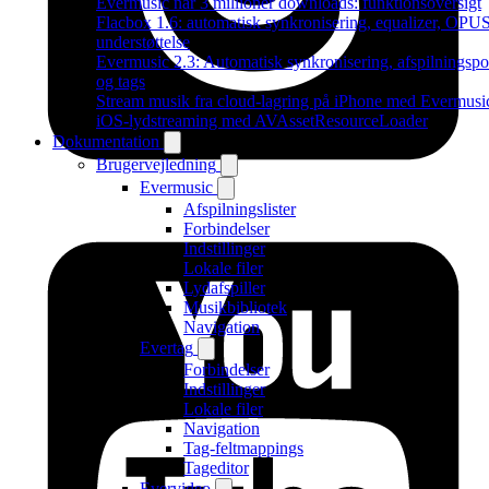
Evermusic når 3 millioner downloads: funktionsoversigt
Flacbox 1.6: automatisk synkronisering, equalizer, OPU
understøttelse
Evermusic 2.3: Automatisk synkronisering, afspilningspo
og tags
Stream musik fra cloud-lagring på iPhone med Evermusi
iOS-lydstreaming med AVAssetResourceLoader
Dokumentation
Brugervejledning
Evermusic
Afspilningslister
Forbindelser
Indstillinger
Lokale filer
Lydafspiller
Musikbibliotek
Navigation
Evertag
Forbindelser
Indstillinger
Lokale filer
Navigation
Tag-feltmappings
Tageditor
Evervideo