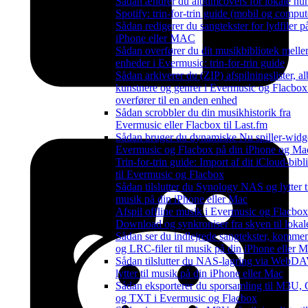
Sådan ændrer du albumcovers for lokale nu
Spotify: trin-for-trin guide (mobil og comput
Sådan redigerer du sangtekster for lydfiler p
iPhone eller MAC
Sådan overfører du dit musikbibliotek mell
enheder i Evermusic: trin-for-trin guide
Sådan arkiverer du (ZIP) afspilningslister, a
kunstnere og genrer i Evermusic og Flacbox
overfører til en anden enhed
Sådan scrobbler du din musikhistorik fra
Evermusic eller Flacbox til Last.fm
Sådan bruger du dynamiske Nu spiller-widge
Evermusic og Flacbox på din iPhone og Ma
Trin-for-trin guide: Import af dit iCloud-bibl
til Evermusic og Flacbox
Sådan tilslutter du Synology NAS og lytter t
musik på din iPhone eller Mac
Afspil offline musik i Evermusic og Flacbox
Download og synkroniser fra skyen til lokale
Sådan ser du indlejrede sangtekster, kommen
og LRC-filer til musik på din iPhone eller 
Sådan tilslutter du NAS-lagring via WebD
lytter til musik på din iPhone eller Mac
Sådan eksporterer du sporsamling til M3U,
og TXT i Evermusic og Flacbox