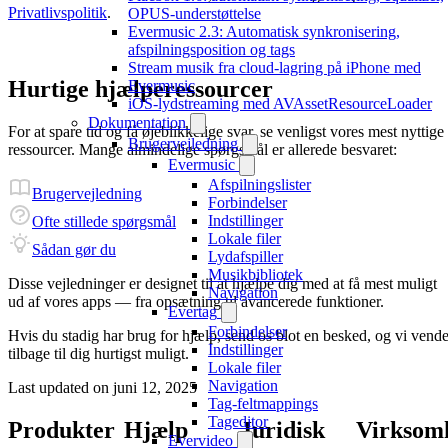
Privatlivspolitik
.
OPUS-understøttelse
Evermusic 2.3: Automatisk synkronisering,
afspilningsposition og tags
Stream musik fra cloud-lagring på iPhone med
Hurtige hjælperessourcer
Evermusic
iOS-lydstreaming med AVAssetResourceLoader
Dokumentation
For at spare tid og få øjeblikkelige svar, se venligst vores mest nyttige
Brugervejledning
ressourcer. Mange almindelige spørgsmål er allerede besvaret:
Evermusic
Afspilningslister
Brugervejledning
Forbindelser
Indstillinger
Ofte stillede spørgsmål
Lokale filer
Sådan gør du
Lydafspiller
Musikbibliotek
Disse vejledninger er designet til at hjælpe dig med at få mest muligt
Navigation
ud af vores apps — fra opsætning til avancerede funktioner.
Evertag
Forbindelser
Hvis du stadig har brug for hjælp, send os blot en besked, og vi vende
Indstillinger
tilbage til dig hurtigst muligt.
Lokale filer
Navigation
Last updated on
juni 12, 2025
Tag-feltmappings
Tageditor
Produkter
Hjælp
Juridisk
Virksom
Evervideo