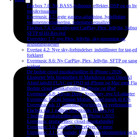
Flacbox 7.6: Ny BASS-lydmotor, effekter, DSP og en li
musikvisualizer
Evermusic 8.7: ægte gapless-afspilning, lydeffekter,
volumennormalisering, redesignet equalizer
Flacbox 7.4: Genopbygget CarPlay, Plex, Jellyfin, Subso
SFTP til Hi-Res-lyd
Evervideo 1.7: nye Plex, Jellyfin, sky-streaming og
afspilningsgester
Evertag 4.2: Nye sky-forbindelser, indstillinger for tag-ed
forklaret
Evermusic 8.6: Ny CarPlay, Plex, Jellyfin, SFTP og sang
widget
De bedste cloud musikafspillere til iPhone i 2026
Eksporter Wix blogindlæg til Markdown med OpenAI
Afspil tabsfri FLAC og DSD på iPhone og Mac med Fl
Bedste cloud musikafspiller til iPhone og iPad
Evermusic 6.8: Aliyun Drive, Synology, nye UI-stilarter
Evermusic Pro på Setapp Mobile: cloud-musik til iOS
Evermusic når 11 millioner downloads på verdensplan
Flacbox når 1 million downloads: Hi-Res lyd
5 bedste musikafspiller-apps til iPhone i 2025
Evermusic promovideo: cloud-musikafspiller
Evermusic 3.6: CarPlay, VoiceOver og mere
Evermusic 3.1: Crossfade, bibliotekssynkronisering og 