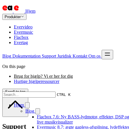
Hjem
Produkter
Evervideo
Evermusic
Flacbox
Evertag
Blog
Dokumentation
Support
Juridisk
Kontakt
Om os
On this page
Brug for hjælp? Vi er her for dig
Hurtige hjælperessourcer
Scroll to top
CTRL K
Hjem
Blog
Flacbox 7.6: Ny BASS-lydmotor, effekter, DSP og
live musikvisualizer
Support
Evermusic 8.7: ægte gapless-afspilning, lydeffekter