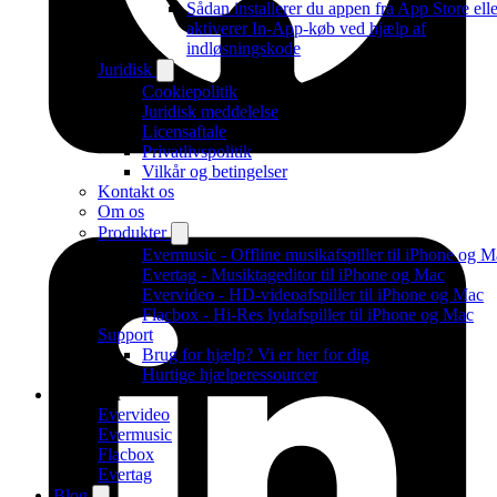
Sådan installerer du appen fra App Store elle
aktiverer In-App-køb ved hjælp af
indløsningskode
Juridisk
Cookiepolitik
Juridisk meddelelse
Licensaftale
Privatlivspolitik
Vilkår og betingelser
Kontakt os
Om os
Produkter
Evermusic - Offline musikafspiller til iPhone og 
Evertag - Musiktageditor til iPhone og Mac
Evervideo - HD-videoafspiller til iPhone og Mac
Flacbox - Hi-Res lydafspiller til iPhone og Mac
Support
Brug for hjælp? Vi er her for dig
Hurtige hjælperessourcer
Produkter
Evervideo
Evermusic
Flacbox
Evertag
Blog