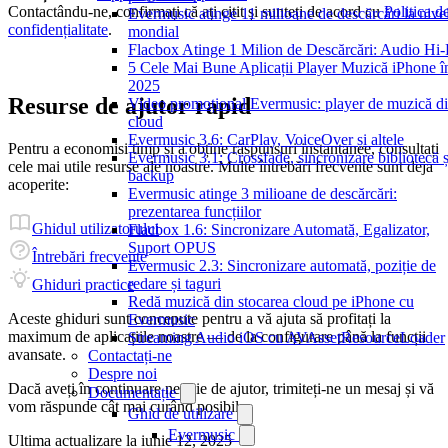
Contactându-ne, confirmați că ați citit și sunteți de acord cu
Politica d
Evermusic atinge 11 milioane de descărcări la nive
confidențialitate
.
mondial
Flacbox Atinge 1 Milion de Descărcări: Audio Hi
5 Cele Mai Bune Aplicații Player Muzică iPhone î
2025
Resurse de ajutor rapid
Video promoțional Evermusic: player de muzică d
cloud
Evermusic 3.6: CarPlay, VoiceOver și altele
Pentru a economisi timp și a obține răspunsuri instantanee, consultați
Evermusic 3.1: Crossfade, sincronizare bibliotecă ș
cele mai utile resurse ale noastre. Multe întrebări frecvente sunt deja
backup
acoperite:
Evermusic atinge 3 milioane de descărcări:
prezentarea funcțiilor
Ghidul utilizatorului
Flacbox 1.6: Sincronizare Automată, Egalizator,
Suport OPUS
Întrebări frecvente
Evermusic 2.3: Sincronizare automată, poziție de
redare și taguri
Ghiduri practice
Redă muzică din stocarea cloud pe iPhone cu
Aceste ghiduri sunt concepute pentru a vă ajuta să profitați la
Evermusic
maximum de aplicațiile noastre — de la configurare până la funcții
Streaming Audio iOS cu AVAssetResourceLoader
avansate.
Contactați-ne
Despre noi
Dacă aveți în continuare nevoie de ajutor, trimiteți-ne un mesaj și vă
Documentație
vom răspunde cât mai curând posibil.
Ghid de utilizare
Evermusic
Ultima actualizare la
iunie 12, 2025