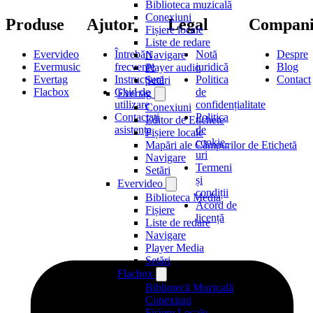
Biblioteca muzicală
Conexiuni
Produse
Ajutor
Legal
Compani
Fișiere locale
Liste de redare
Evervideo
Întrebări
Notă
Despre
Navigare
Evermusic
frecvente
juridică
Blog
Player audio
Evertag
Instrucțiuni
Politica
Contact
Setări
Flacbox
Ghid de
de
Evertag
utilizare
confidențialitate
Conexiuni
Contactați
Politica
Editor de Etichete
asistența
de
Fișiere locale
cookie-
Mapări ale Câmpurilor de Etichetă
uri
Navigare
Termeni
Setări
și
Evervideo
condiții
Biblioteca Media
Acord de
Fișiere
licență
Liste de redare
Navigare
Player Media
Setări
Flacbox
Bibliotecă Muzicală
Conexiuni
Fișiere Locale