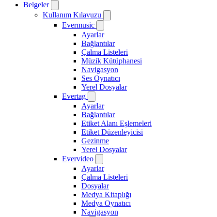
Belgeler
Kullanım Kılavuzu
Evermusic
Ayarlar
Bağlantılar
Çalma Listeleri
Müzik Kütüphanesi
Navigasyon
Ses Oynatıcı
Yerel Dosyalar
Evertag
Ayarlar
Bağlantılar
Etiket Alanı Eşlemeleri
Etiket Düzenleyicisi
Gezinme
Yerel Dosyalar
Evervideo
Ayarlar
Çalma Listeleri
Dosyalar
Medya Kitaplığı
Medya Oynatıcı
Navigasyon