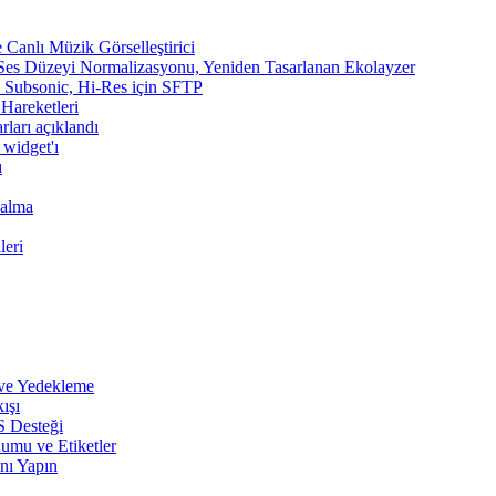
Canlı Müzik Görselleştirici
 Ses Düzeyi Normalizasyonu, Yeniden Tasarlanan Ekolayzer
n, Subsonic, Hi-Res için SFTP
 Hareketleri
rları açıklandı
 widget'ı
ı
Çalma
leri
 ve Yedekleme
ışı
S Desteği
umu ve Etiketler
nı Yapın