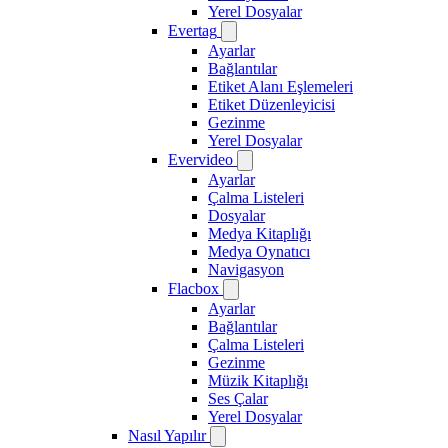
Yerel Dosyalar
Evertag
Ayarlar
Bağlantılar
Etiket Alanı Eşlemeleri
Etiket Düzenleyicisi
Gezinme
Yerel Dosyalar
Evervideo
Ayarlar
Çalma Listeleri
Dosyalar
Medya Kitaplığı
Medya Oynatıcı
Navigasyon
Flacbox
Ayarlar
Bağlantılar
Çalma Listeleri
Gezinme
Müzik Kitaplığı
Ses Çalar
Yerel Dosyalar
Nasıl Yapılır