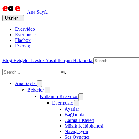
Ana Sayfa
Ürünler
Evervideo
Evermusic
Flacbox
Evertag
Blog
Belgeler
Destek
Yasal
İletişim
Hakkında
⌘
K
Ana Sayfa
Belgeler
Kullanım Kılavuzu
Evermusic
Ayarlar
Bağlantılar
Çalma Listeleri
Müzik Kütüphanesi
Navigasyon
Ses Oynatıcı