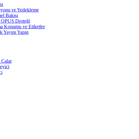
sı
syonu ve Yedekleme
el Bakışı
r, OPUS Desteği
a Konumu ve Etiketler
k Yayını Yapın
 Çalar
eyici
cı