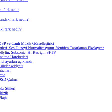
i fark nedir
ındaki fark nedir?
ki fark nedir?
SP ve Canlı Müzik Görselleştirici
tleri, Ses Düzeyi Normalizasyonu, Yeniden Tasarlanan Ekolayzer
ellyfin, Subsonic, Hi-Res için SFTP
ynatma Hareketleri
ici ayarları açıklandı
sözler widget'ı
ıcıları
arma
 DSD Çalma
z Stilleri
Müzik
laştı