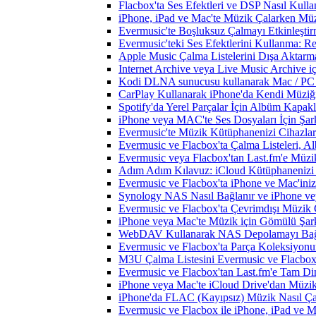
Flacbox'ta Ses Efektleri ve DSP Nasıl Kulla
iPhone, iPad ve Mac'te Müzik Çalarken Müzik
Evermusic'te Boşluksuz Çalmayı Etkinleşti
Evermusic'teki Ses Efektlerini Kullanma: R
Apple Music Çalma Listelerini Dışa Aktarm
Internet Archive veya Live Music Archive i
Kodi DLNA sunucusu kullanarak Mac / PC / 
CarPlay Kullanarak iPhone'da Kendi Müziğin
Spotify'da Yerel Parçalar İçin Albüm Kapak
iPhone veya MAC'te Ses Dosyaları İçin Şark
Evermusic'te Müzik Kütüphanenizi Cihazlar
Evermusic ve Flacbox'ta Çalma Listeleri, Alb
Evermusic veya Flacbox'tan Last.fm'e Müzik
Adım Adım Kılavuz: iCloud Kütüphanenizi 
Evermusic ve Flacbox'ta iPhone ve Mac'ini
Synology NAS Nasıl Bağlanır ve iPhone vey
Evermusic ve Flacbox'ta Çevrimdışı Müzik 
iPhone veya Mac'te Müzik için Gömülü Şarkı
WebDAV Kullanarak NAS Depolamayı Bağl
Evermusic ve Flacbox'ta Parça Koleksiyo
M3U Çalma Listesini Evermusic ve Flacbox'a
Evermusic ve Flacbox'tan Last.fm'e Tam Di
iPhone veya Mac'te iCloud Drive'dan Müzik
iPhone'da FLAC (Kayıpsız) Müzik Nasıl Çal
Evermusic ve Flacbox ile iPhone, iPad ve 