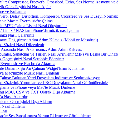
nılır: Compressor, Freeverb, Crossfeed, Echo, Ses Normalizasyonu ve d
 Görselleştiricisi Nasıl Açılır
rme ve Kullanma
everb, Delay, Distortion, Kompresör, Crossfeed ve Ses Düzeyi Normal
a ve Mac'te Evermusic'te Çalma
çin M3U Çalma Listesi Nasıl Oluşturulur
Linux / NAS'tan iPhone'da müzik nasıl çalınır
izi Nasıl Çalarsınız
larını Değiştirme: Adım Adım Kılavuz (Mobil ve Masaüstü)
ı Sözleri Nasıl Düzenlenir
 Arasında Nasıl Aktarırsınız: Adım Adım Kılavuz
ümler, Sanatçılar ve Türleri Nasıl Arşivlenir (ZIP) ve Başka Bir Cihaza
 Geçmişinizi Nasıl Scrobble Edersiniz
Evermusic ve Flacbox'a Aktarma
zde Dinamik Şu An Çalınan Widget'larını Kullanma
a Mac'inizde Müzik Nasıl Dinlenir
Çalma: Buluttan Yerel Dosyalara İndirme ve Senkronizasyon
 Sözlerini, Yorumları ve LRC Dosyalarını Nasıl Görüntülersiniz
ama ve iPhone veya Mac'te Müzik Dinleme
nunu M3U, CSV ve TXT Olarak Dışa Aktarma
 Nasıl Aktarılır
nleme Geçmişinizi Dışa Aktarın
 Nasıl Dinlenir
ınır
Mac'te Ses Parçalarınıza Yorum Ekleme ve Görüntüleme