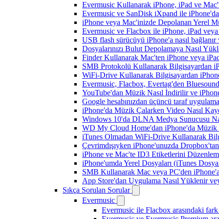
Evermusic Kullanarak iPhone, iPad ve Mac'
Evermusic ve SanDisk iXpand ile iPhone'd
iPhone veya Mac'inizde Depolanan Yerel Mu
Evermusic ve Flacbox ile iPhone, iPad veya 
USB flash sürücüyü iPhone'a nasıl bağlanır v
Dosyalarınızı Bulut Depolamaya Nasıl Yükle
Finder Kullanarak Mac'ten iPhone veya iPa
SMB Protokolü Kullanarak Bilgisayardan i
WiFi-Drive Kullanarak Bilgisayardan iPhone
Evermusic, Flacbox, Evertag'den Bluesound 
YouTube'dan Müzik Nasıl İndirilir ve iPhon
Google hesabınızdan üçüncü taraf uygulamanı
iPhone'da Müzik Çalarken Video Nasıl Kayd
Windows 10'da DLNA Medya Sunucusu Nasıl E
WD My Cloud Home'dan iPhone'da Müzik N
iTunes Olmadan WiFi-Drive Kullanarak Bilgi
Çevrimdışıyken iPhone'unuzda Dropbox'tan
iPhone ve Mac'te ID3 Etiketlerini Düzenle
iPhone'umda Yerel Dosyaları (iTunes Dosyal
SMB Kullanarak Mac veya PC'den iPhone'a
App Store'dan Uygulama Nasıl Yüklenir vey
Sıkça Sorulan Sorular
Evermusic
Evermusic ile Flacbox arasındaki fark
Evermusic ve Evermusic Premium aras