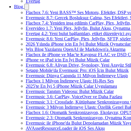
Evertag
Blog
Flacbox 7.6: Yeni BASS™ Ses Motoru, Efektler, DSP ve 
Evermusic 8.7: Gerçek Boşluksuz Çalma, Ses Efektleri,
Flacbox 7.4: Yeniden inşa edilmiş CarPlay, Plex, Jellyfi
Evervideo 1.7: Yeni Plex, Jellyfin, Bulut Akışı, Oynatma
Evertag 4.2: Yeni bulut bağlantıları, etiket düzenleyici aya
Evermusic 8.6: Yeni CarPlay, Plex, Jellyfin, SFTP, sözler
2026 Yılında iPhone için En İyi Bulut Müzik Oynatıcılar
Wix Blog Yazılarını OpenAI ile Markdown'a Aktarma
Flacbox ile iPhone ve Mac'te Kayıpsız FLAC ve DSD 
iPhone ve iPad için En İyi Bulut Müzik Çalar
Evermusic 6.8: Aliyun Drive, Synology, Yeni Arayüz Stil
Setapp Mobile'da Evermusic Pro: iOS İçin Bulut Müzik
Evermusic Dünya Çapında 11 Milyon İndirmeye Ulaştı
Flacbox 1 Milyon İndirmeye Ulaştı: Hi-Res Ses
2025'te En İyi 5 iPhone Müzik Çalar Uygulaması
Evermusic Tanıtım Videosu: Bulut Müzik Çalar
Evermusic 3.6: CarPlay, VoiceOver ve Daha Fazlası
Evermusic 3.1: Crossfade, Kütüphane Senkronizasyonu
Evermusic 3 Milyon İndirmeye Ulaştı: Özellik Genel Bak
Flacbox 1.6: Otomatik Senkronizasyon, Ekolayzır, OPU
Evermusic 2.3: Otomatik Senkronizasyon, Oynatma Kon
Evermusic ile iPhone'da Bulut Depolamadan Müzik Yayı
AVAssetResourceLoader ile iOS Ses Akışı