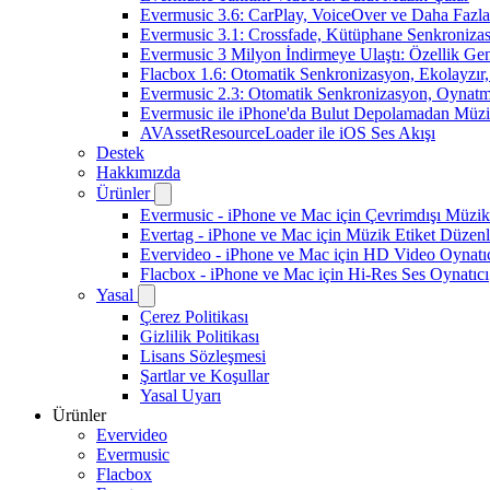
Evermusic 3.6: CarPlay, VoiceOver ve Daha Fazla
Evermusic 3.1: Crossfade, Kütüphane Senkroniza
Evermusic 3 Milyon İndirmeye Ulaştı: Özellik Gen
Flacbox 1.6: Otomatik Senkronizasyon, Ekolayzı
Evermusic 2.3: Otomatik Senkronizasyon, Oynatm
Evermusic ile iPhone'da Bulut Depolamadan Müzi
AVAssetResourceLoader ile iOS Ses Akışı
Destek
Hakkımızda
Ürünler
Evermusic - iPhone ve Mac için Çevrimdışı Müzik
Evertag - iPhone ve Mac için Müzik Etiket Düzenl
Evervideo - iPhone ve Mac için HD Video Oynatı
Flacbox - iPhone ve Mac için Hi-Res Ses Oynatıcı
Yasal
Çerez Politikası
Gizlilik Politikası
Lisans Sözleşmesi
Şartlar ve Koşullar
Yasal Uyarı
Ürünler
Evervideo
Evermusic
Flacbox