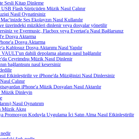
te Sesli Kitap Dinleme
a USB Flash Sürücüden Müzik Nasıl Çalınır
zigi Nasil Oynatirsiniz
Mac'inizde Ses Ekolayzırı Nasıl Kullanılır
e üzerindeki müzikleri dinlenir veya dosyalar yönetilir
rsiniz ve Evermusic, Flacbox veya Evertag'a Nasıl Bağlarsınız
d'e Dosya Aktarma
Phone'a Dosya Aktarma
'a Kablosuz Dosya Aktarımı Nasıl Yapılır
VAULT'un dahili depolama alanına nasıl bağlanılır
e'da Çevrimdışı Müzik Nasıl Dinlenir
n bağlantısını nasıl kesersiniz
edilir
tkinleştirilir ve iPhone'da Müziğinizi Nasıl Dinlersiniz
asıl Çalınır
sayardan iPhone'a Müzik Dosyaları Nasıl Aktarılır
 Müzik Dinleyin
me
arını) Nasıl Oynatırım
 Müzik Akışı
a Promosyon Koduyla Uygulama İçi Satın Alma Nasıl Etkinleştirilir
 nedir
ındaki fark nedir