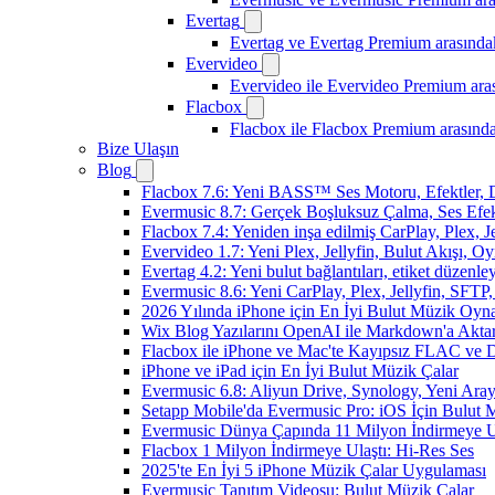
Evertag
Evertag ve Evertag Premium arasındak
Evervideo
Evervideo ile Evervideo Premium aras
Flacbox
Flacbox ile Flacbox Premium arasında
Bize Ulaşın
Blog
Flacbox 7.6: Yeni BASS™ Ses Motoru, Efektler, D
Evermusic 8.7: Gerçek Boşluksuz Çalma, Ses Efek
Flacbox 7.4: Yeniden inşa edilmiş CarPlay, Plex, J
Evervideo 1.7: Yeni Plex, Jellyfin, Bulut Akışı, O
Evertag 4.2: Yeni bulut bağlantıları, etiket düzenley
Evermusic 8.6: Yeni CarPlay, Plex, Jellyfin, SFTP, 
2026 Yılında iPhone için En İyi Bulut Müzik Oynat
Wix Blog Yazılarını OpenAI ile Markdown'a Akt
Flacbox ile iPhone ve Mac'te Kayıpsız FLAC ve
iPhone ve iPad için En İyi Bulut Müzik Çalar
Evermusic 6.8: Aliyun Drive, Synology, Yeni Arayü
Setapp Mobile'da Evermusic Pro: iOS İçin Bulut 
Evermusic Dünya Çapında 11 Milyon İndirmeye U
Flacbox 1 Milyon İndirmeye Ulaştı: Hi-Res Ses
2025'te En İyi 5 iPhone Müzik Çalar Uygulaması
Evermusic Tanıtım Videosu: Bulut Müzik Çalar