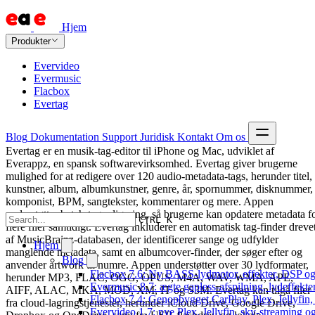
Hjem
Produkter
Evervideo
Evermusic
Flacbox
Evertag
Blog
Dokumentation
Support
Juridisk
Kontakt
Om os
Evertag er en musik-tag-editor til iPhone og Mac, udviklet af
Everappz, en spansk softwarevirksomhed. Evertag giver brugerne
mulighed for at redigere over 120 audio-metadata-tags, herunder titel,
kunstner, album, albumkunstner, genre, år, spornummer, disknummer,
komponist, BPM, sangtekster, kommentarer og mere. Appen
understøtter batch-tagredigering, så brugerne kan opdatere metadata f
CTRL K
flere filer samtidigt. Evertag inkluderer en automatisk tag-finder dreve
af MusicBrainz-databasen, der identificerer sange og udfylder
Hjem
manglende metadata, samt en albumcover-finder, der søger efter og
Blog
anvender artwork til numre. Appen understøtter over 30 lydformater,
Flacbox 7.6: Ny BASS-lydmotor, effekter, DSP og 
herunder MP3, FLAC, OGG, OPUS, M4A, WAV, WMA, APE,
Evermusic 8.7: ægte gapless-afspilning, lydeffekte
AIFF, ALAC, MKA, MOD, XM, IT og S3M. Evertag kan tilgå filer
Flacbox 7.4: Genopbygget CarPlay, Plex, Jellyfin,
fra cloud-lagringstjenester, herunder iCloud Drive, Google Drive,
Evervideo 1.7: nye Plex, Jellyfin, sky-streaming og