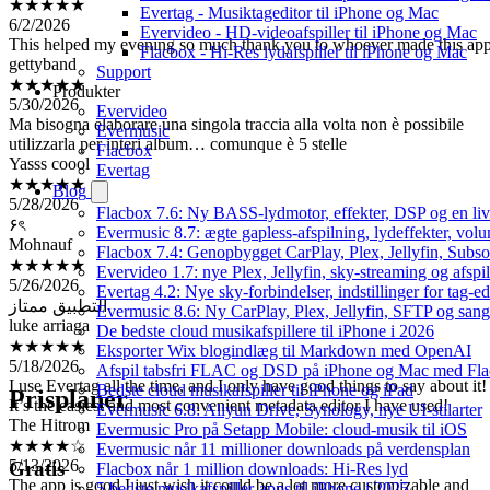
Evertag - Musiktageditor til iPhone og Mac
This helped my evening so much thank you to whoever made this ap
Evervideo - HD-videoafspiller til iPhone og Mac
gettyband
Flacbox - Hi-Res lydafspiller til iPhone og Mac
★★★★★
Support
5/30/2026
Produkter
Ma bisogna elaborare una singola traccia alla volta non è possibile
Evervideo
utilizzarla per interi album… comunque è 5 stelle
Evermusic
Yasss coool
Flacbox
★★★★★
Evertag
5/28/2026
Blog
۶ৎ
Flacbox 7.6: Ny BASS-lydmotor, effekter, DSP og en liv
Mohnauf
Evermusic 8.7: ægte gapless-afspilning, lydeffekter, vol
★★★★★
Flacbox 7.4: Genopbygget CarPlay, Plex, Jellyfin, Subso
5/26/2026
Evervideo 1.7: nye Plex, Jellyfin, sky-streaming og afspi
التطبيق ممتاز
Evertag 4.2: Nye sky-forbindelser, indstillinger for tag-edi
luke arriaga
Evermusic 8.6: Ny CarPlay, Plex, Jellyfin, SFTP og sang
★★★★★
De bedste cloud musikafspillere til iPhone i 2026
5/18/2026
Eksporter Wix blogindlæg til Markdown med OpenAI
I use Evertag all the time, and I only have good things to say about it!
Afspil tabsfri FLAC og DSD på iPhone og Mac med Fl
It’s the easiest and most convenient metadata editor I have used!
Bedste cloud musikafspiller til iPhone og iPad
Prisplaner
The Hitrom
Evermusic 6.8: Aliyun Drive, Synology, nye UI-stilarter
★★★★☆
Evermusic Pro på Setapp Mobile: cloud-musik til iOS
5/13/2026
Evermusic når 11 millioner downloads på verdensplan
The app is good I just wish it could be a lot more customizable and
Gratis
Flacbox når 1 million downloads: Hi-Res lyd
more navigational, I wish it was clear and I wouldn’t have to always
5 bedste musikafspiller-apps til iPhone i 2025