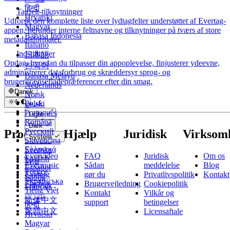
हिन्दी
Tagfelt-tilknytninger
Hrvatski
Udforsk den komplette liste over lydtagfelter understøttet af Evertag-
Magyar
appen, herunder interne feltnavne og tilknytninger på tværs af store
Bahasa Indonesia
metadataformater.
Italiano
Indstillinger
日本語
Opdag, hvordan du tilpasser din appoplevelse, finjusterer ydeevne,
한국어
administrerer dataforbrug og skræddersyr sprog- og
Bahasa Melayu
brugergrænsefladepræferencer efter din smag.
Nederlands
Dansk
Norsk
عربي
Polski
Català
Português
Light
Čeština
Română
Dark
Dansk
Русский
Produkter
Hjælp
Juridisk
Virksom
System
Deutsch
Slovenčina
Ελληνικά
Svenska
Evervideo
FAQ
Juridisk
Om os
English
ไทย
Evermusic
Sådan
meddelelse
Blog
Español
Türkçe
Evertag
gør du
Privatlivspolitik
Kontakt
Suomi
Українська
Flacbox
Brugervejledning
Cookiepolitik
Français
Tiếng Việt
Kontakt
Vilkår og
עברית
简体中文
support
betingelser
हिन्दी
繁體中文
Licensaftale
Hrvatski
Magyar