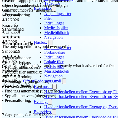
• Favoritter (ubegrænset)
Gen.mo
Tageditor
• Find tags automatisk (ubegrænset)
★★★★★
Evervideo
• Søg albumcovers (ubegrænset)
4/12/2026
Afspilningslister
• Personalisering
Класс 👍
Filer
Indstillinger
الحب كذبة
Medieafspiller
$1.99
/måned
★★★★★
Mediebibliotek
4/5/2026
Navigation
The only tag editor u should ever need!!
Flacbox
Premium årligt
Sanborn59
Afspilningslister
★★★★★
Forbindelser
4/3/2026
Indstillinger
• Ingen annoncer
Great App, Minimal Ads and does exactly what it advertised for free
Lokale filer
• Rediger lydtags
Moh.naiif
Lydafspiller
• Rediger albumcovers
★★★★★
Musikbibliotek
• Rediger filer samtidigt
4/2/2026
Navigation
• Ret tegnkodning
التطبيق جدا ممتاز
Ofte stillede spørgsmål
• Cloudlagring (ubegrænset)
• Favoritter (ubegrænset)
Evermusic
• Find tags automatisk (ubegrænset)
Hvad er forskellen mellem Evermusic og Fl
• Søg albumcovers (ubegrænset)
Hvad er forskellen mellem Evermusic og E
• Personalisering
Evertag
Hvad er forskellen mellem Evertag og Ever
Evervideo
7 dage gratis, derefter
$12.99
/år
Hvad er forskellen mellem Evervideo og E