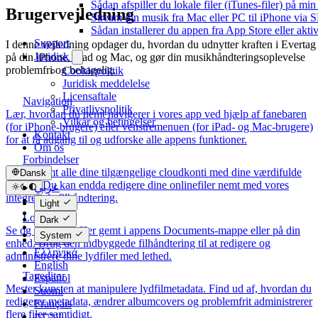
Sådan afspiller du lokale filer (iTunes-filer) på mi
Brugervejledning
Stream din musik fra Mac eller PC til iPhone via
Sådan installerer du appen fra App Store eller akt
Support
I denne vejledning opdager du, hvordan du udnytter kraften i Evertag
Juridisk
på din iPhone, iPad og Mac, og gør din musikhåndteringsoplevelse
problemfri og behagelig.
Cookiepolitik
Juridisk meddelelse
Licensaftale
Navigation
Privatlivspolitik
Lær, hvordan du nemt navigerer i vores app ved hjælp af fanebaren
Vilkår og betingelser
(for iPhone-brugere) eller venstremenuen (for iPad- og Mac-brugere)
Kontakt
for at få adgang til og udforske alle appens funktioner.
Om os
Forbindelser
Tilslut nemt alle dine tilgængelige cloudkonti med dine værdifulde
Dansk
lydfiler. Du kan endda redigere dine onlinefiler nemt med vores
عربي
integrerede filhåndtering.
Català
Light
Čeština
Lokale filer
Dark
Dansk
Se og organiser filer gemt i appens Documents-mappe eller på din
System
Deutsch
enhed. Brug den indbyggede filhåndtering til at redigere og
Ελληνικά
administrere dine lydfiler med lethed.
English
Tageditor
Español
Mester kunsten at manipulere lydfilmetadata. Find ud af, hvordan du
Suomi
redigerer metadata, ændrer albumcovers og problemfrit administrerer
Français
flere filer samtidigt.
עברית