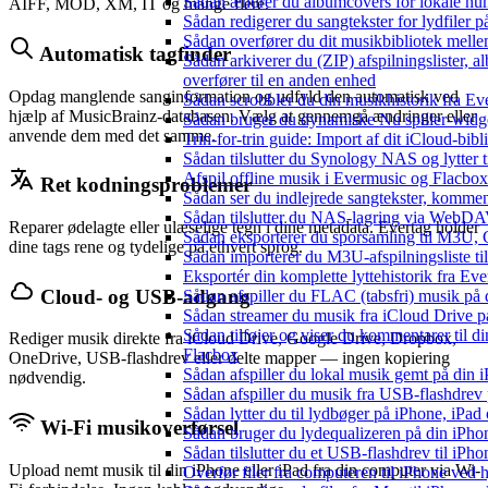
Sådan ændrer du albumcovers for lokale numr
AIFF, MOD, XM, IT og mange flere.
Sådan redigerer du sangtekster for lydfiler
Sådan overfører du dit musikbibliotek mellem
Automatisk tagfinder
Sådan arkiverer du (ZIP) afspilningslister,
overfører til en anden enhed
Opdag manglende sanginformation og udfyld den automatisk ved
Sådan scrobbler du din musikhistorik fra Eve
hjælp af MusicBrainz-databasen. Vælg at gennemgå ændringer eller
Sådan bruger du dynamiske Nu spiller-widg
anvende dem med det samme.
Trin-for-trin guide: Import af dit iCloud-bib
Sådan tilslutter du Synology NAS og lytter t
Afspil offline musik i Evermusic og Flacbox:
Ret kodningsproblemer
Sådan ser du indlejrede sangtekster, kommen
Sådan tilslutter du NAS-lagring via WebDAV 
Reparer ødelagte eller ulæselige tegn i dine metadata. Evertag holder
Sådan eksporterer du sporsamling til M3U
dine tags rene og tydelige på ethvert sprog.
Sådan importerer du M3U-afspilningsliste t
Eksportér din komplette lyttehistorik fra Ev
Cloud- og USB-adgang
Sådan afspiller du FLAC (tabsfri) musik på 
Sådan streamer du musik fra iCloud Drive p
Sådan tilføjer og viser du kommentarer til
Rediger musik direkte fra iCloud Drive, Google Drive, Dropbox,
Flacbox
OneDrive, USB-flashdrev eller delte mapper — ingen kopiering
Sådan afspiller du lokal musik gemt på din 
nødvendig.
Sådan afspiller du musik fra USB-flashdre
Sådan lytter du til lydbøger på iPhone, iP
Wi-Fi musikoverførsel
Sådan bruger du lydequalizeren på din iPh
Sådan tilslutter du et USB-flashdrev til iPhone
Upload nemt musik til din iPhone eller iPad fra din computer via Wi-
Overfør filer fra computeren til iPhone ved
Sabaton Connoisseur