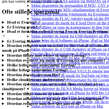
Sådan tilslutter du NAS-lagring via WebDAV og lyt
pris kan variere afhængigt af din region.
Sådan eksporterer du sporsamling til M3U, CSV 
Sådan importerer du M3U-afspilningsliste til Eve
Ofte stillede spørgsmål
Eksportér din komplette lyttehistorik fra Evermusic
Sådan afspiller du FLAC (tabsfri) musik på din iP
Hvad er Evertag?
Sådan streamer du musik fra iCloud Drive på din 
Er Evertag gratis?
Sådan tilføjer og viser du kommentarer til dine 
Hvad er forskellen mellem Evertag Free og Evertag Premium
Sådan afspiller du lokal musik gemt på din iPhone
Sådan afspiller du musik fra USB-flashdrev på i
Sådan lytter du til lydbøger på iPhone, iPad og 
Er Evertag sikkert?
Sådan bruger du lydequalizeren på din iPhone, i
Hvordan redigerer man metadata for filer i lokalt downloadet
Sådan tilslutter du et USB-flashdrev til iPhone og ly
musik på iPhone?
Overfør filer fra computeren til iPhone ved hjælp
Hvordan tilføjer man tekster til sange i Evertag?
Sådan overfører du filer fra Mac til iPhone eller i
Hvordan overfører jeg musik til Evertag fra min computer?
Sådan overfører du filer trådløst fra en computer 
Hvilke lydformater understøtter Evertag?
Sådan uploader du filer til cloud-lagring og forbin
Hvilke lydtags understøtter Evertag?
Sådan tilslutter du Bluesound VAULTs interne lag
Hvordan downloader man filer?
Sådan downloader du musik fra YouTube og lytter t
Hvilke cloudtjenester understøttes?
Sådan afbryder du en tredjepartsapp fra din Googl
Hvordan opdaterer man automatisk filens metadata på en
Sådan optager du video, mens du afspiller musik 
Sådan aktiverer du DLNA Media Server på Window
cloudtjeneste?
Sådan afspiller du musik på iPhone fra WD My 
Hvordan tilføjer man en ny konto?
Sådan overfører du musikfiler fra computer til i
Hvordan administrerer jeg mine filer i netværkslagringen?
Afspil musik fra Dropbox på din iPhone, når du er 
Hvordan redigerer man flere filer som én fil?
Sådan redigerer du ID3-tags på iPhone og Mac