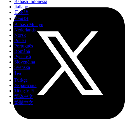
Bahasa Indonesia
Italiano
日本語
한국어
Bahasa Melayu
Nederlands
Norsk
Polski
Português
Română
Русский
Slovenčina
Svenska
ไทย
Türkçe
Українська
Tiếng Việt
简体中文
繁體中文