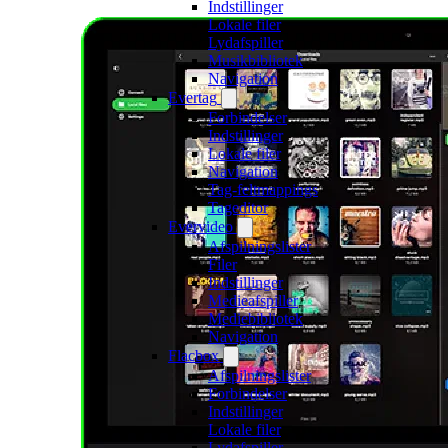
Indstillinger
Lokale filer
Lydafspiller
Musikbibliotek
Navigation
Evertag
Forbindelser
Indstillinger
Lokale filer
Navigation
Tag-feltmappings
Tageditor
Evervideo
Afspilningslister
Filer
Indstillinger
Medieafspiller
Mediebibliotek
Navigation
Flacbox
Afspilningslister
Forbindelser
Indstillinger
Lokale filer
Lydafspiller