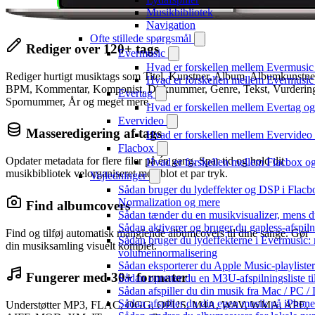
Musikbibliotek
Navigation
Ofte stillede spørgsmål
Rediger over 120+ tags
Evermusic
Hvad er forskellen mellem Evermusic
Rediger hurtigt musiktags som Titel, Kunstner, Album, Albumkunstne
Hvad er forskellen mellem Evermusi
BPM, Kommentar, Komponist, Disknummer, Genre, Tekst, Vurderin
Evertag
Spornummer, År og meget mere.
Hvad er forskellen mellem Evertag o
Evervideo
Masseredigering af tags
Hvad er forskellen mellem Evervide
Flacbox
Opdater metadata for flere filer på én gang. Spar tid og hold dit
Hvad er forskellen mellem Flacbox 
musikbibliotek velorganiseret med blot et par tryk.
Vejledninger
Sådan bruger du lydeffekter og DSP i Flac
Normalization og mere
Find albumcovers
Sådan tænder du en musikvisualizer, mens d
Sådan aktiverer og bruger du gapless-afspil
Find og tilføj automatisk manglende albumcovers til dine sange. Gør
Sådan bruger du lydeffekterne i Evermusic:
din musiksamling visuelt komplet.
volumennormalisering
Sådan eksporterer du Apple Music-playliste
Fungerer med 30+ formater
Sådan opretter du en M3U-afspilningsliste ti
Sådan afspiller du din musik fra Mac / PC
Sådan afspiller du din egen musik på iPhon
Understøtter MP3, FLAC, OGG, OPUS, M4A, WAV, WMA, APE,