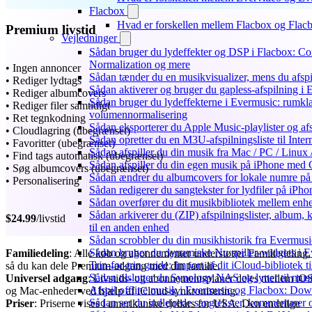
Flacbox
Hvad er forskellen mellem Flacbox og Fla
Premium livstid
Vejledninger
Sådan bruger du lydeffekter og DSP i Flacbox: C
Normalization og mere
• Ingen annoncer
Sådan tænder du en musikvisualizer, mens du afsp
• Rediger lydtags
Sådan aktiverer og bruger du gapless-afspilning i
• Rediger albumcovers
Sådan bruger du lydeffekterne i Evermusic: rumkla
• Rediger filer samtidigt
volumennormalisering
• Ret tegnkodning
Sådan eksporterer du Apple Music-playlister og af
• Cloudlagring (ubegrænset)
Sådan opretter du en M3U-afspilningsliste til Inte
• Favoritter (ubegrænset)
Sådan afspiller du din musik fra Mac / PC / Li
• Find tags automatisk (ubegrænset)
Sådan afspiller du din egen musik på iPhone med 
• Søg albumcovers (ubegrænset)
Sådan ændrer du albumcovers for lokale numre på S
• Personalisering
Sådan redigerer du sangtekster for lydfiler på iPh
Sådan overfører du dit musikbibliotek mellem enhed
Sådan arkiverer du (ZIP) afspilningslister, album,
$24.99
/livstid
til en anden enhed
Sådan scrobbler du din musikhistorik fra Evermusic
Sådan bruger du dynamiske Nu spiller-widgets i 
Familiedeling
: Alle køb og abonnementer understøtter Familiedeling,
Trin-for-trin guide: Import af dit iCloud-bibliotek
så du kan dele Premium-adgang med din familie.
Sådan tilslutter du Synology NAS og lytter til mus
Universel adgang
: Livstids- og abonnementsplaner deles mellem iO
Afspil offline musik i Evermusic og Flacbox: Downl
og Mac-enheder ved hjælp af iCloud-synkronisering.
Sådan ser du indlejrede sangtekster, kommentarer 
Priser
: Priserne vises i amerikanske dollars for USA. Den endelige