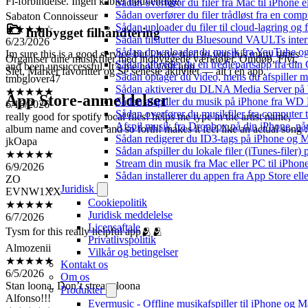
Fi-forbindelse. Ingen kabler nødvendige.
Sådan overfører du filer fra Mac til iPhone 
★★★★☆
Sådan overfører du filer trådløst fra en com
6/23/2026
Sådan uploader du filer til cloud-lagring og
Indbygget filhåndtering
Im sure this is a good service but I have tried to you this many times
Sådan tilslutter du Bluesound VAULTs inter
and been unsuccessful. It’s me not your app.
Sådan downloader du musik fra YouTube og ly
Organiser dine musikfiler med indbyggede værktøjer. Omdøb, Flyt,
tmbglover47
Sådan afbryder du en tredjepartsapp fra din
Slet, Markér favoritter og Se seneste aktivitet — alt i én app.
★★★★★
Sådan optager du video, mens du afspiller 
6/16/2026
Sådan aktiverer du DLNA Media Server på W
App Store-anmeldelser
really good for spotify local files! helps me type in the artist name,
Sådan afspiller du musik på iPhone fra 
album name and cover and so forth! makes it feel like an actual song :
Sådan overfører du musikfiler fra computer
jkOapa
Afspil musik fra Dropbox på din iPhone, når
★★★★★
Sådan redigerer du ID3-tags på iPhone og 
6/9/2026
Sådan afspiller du lokale filer (iTunes-filer)
ZO
Stream din musik fra Mac eller PC til iPho
EVNW1XX
Sådan installerer du appen fra App Store el
★★★★★
Juridisk
6/7/2026
Cookiepolitik
Tysm for this really helpful app🫂🫂
Juridisk meddelelse
Licensaftale
Almozenii
Privatlivspolitik
★★★★★
Vilkår og betingelser
6/5/2026
Kontakt os
Stan loona. Don’t stream loona
Om os
Alfonso!!!
Produkter
★★★★★
Evermusic - Offline musikafspiller til iPhone og 
6/2/2026