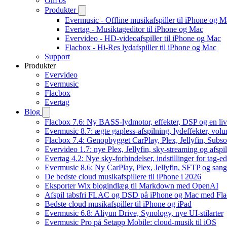
Om os
Produkter
Evermusic - Offline musikafspiller til iPhone og 
Evertag - Musiktageditor til iPhone og Mac
Evervideo - HD-videoafspiller til iPhone og Mac
Flacbox - Hi-Res lydafspiller til iPhone og Mac
Support
Produkter
Evervideo
Evermusic
Flacbox
Evertag
Blog
Flacbox 7.6: Ny BASS-lydmotor, effekter, DSP og en liv
Evermusic 8.7: ægte gapless-afspilning, lydeffekter, vol
Flacbox 7.4: Genopbygget CarPlay, Plex, Jellyfin, Subso
Evervideo 1.7: nye Plex, Jellyfin, sky-streaming og afspi
Evertag 4.2: Nye sky-forbindelser, indstillinger for tag-edi
Evermusic 8.6: Ny CarPlay, Plex, Jellyfin, SFTP og sang
De bedste cloud musikafspillere til iPhone i 2026
Eksporter Wix blogindlæg til Markdown med OpenAI
Afspil tabsfri FLAC og DSD på iPhone og Mac med Fl
Bedste cloud musikafspiller til iPhone og iPad
Evermusic 6.8: Aliyun Drive, Synology, nye UI-stilarter
Evermusic Pro på Setapp Mobile: cloud-musik til iOS