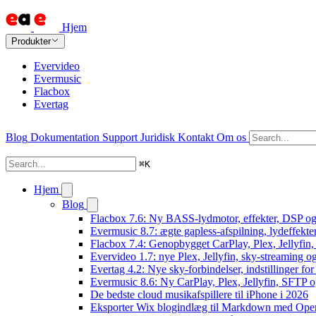
Hjem
Produkter
Evervideo
Evermusic
Flacbox
Evertag
Blog
Dokumentation
Support
Juridisk
Kontakt
Om os
⌘
K
Hjem
Blog
Flacbox 7.6: Ny BASS-lydmotor, effekter, DSP og 
Evermusic 8.7: ægte gapless-afspilning, lydeffekte
Flacbox 7.4: Genopbygget CarPlay, Plex, Jellyfin,
Evervideo 1.7: nye Plex, Jellyfin, sky-streaming og
Evertag 4.2: Nye sky-forbindelser, indstillinger for 
Evermusic 8.6: Ny CarPlay, Plex, Jellyfin, SFTP o
De bedste cloud musikafspillere til iPhone i 2026
Eksporter Wix blogindlæg til Markdown med Op