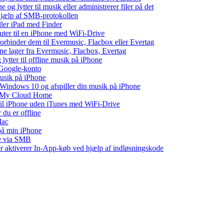
 og lytter til musik eller administrerer filer på det
 hjælp af SMB-protokollen
eller iPad med Finder
puter til en iPhone med WiFi-Drive
 forbinder dem til Evermusic, Flacbox eller Evertag
ne lager fra Evermusic, Flacbox, Evertag
tter til offline musik på iPhone
 Google-konto
musik på iPhone
indows 10 og afspiller din musik på iPhone
WD My Cloud Home
 til iPhone uden iTunes med WiFi-Drive
 du er offline
Mac
 på min iPhone
ne via SMB
ler aktiverer In-App-køb ved hjælp af indløsningskode