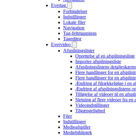
Evertag
Forbindelser
Indstillinger
Lokale filer
Navigation
Tag-feltmappings
Tageditor
Evervideo
Afspilningslister
Oprettelse af en afspilningsliste
Importer afspilningsliste
Afspilningslistens detaljeskærm
Flere handlinger for en afspilni
Flere handlinger for en afspilni
Ændring af filrækkefølge i en af
Ændring af afspilningslistens o
Tilføjelse af videoer til en afspil
Sletning af flere videoer fra en a
Videoindstillinger
Tilgængelighed
Filer
Indstillinger
Medieafspiller
Mediebibliotek