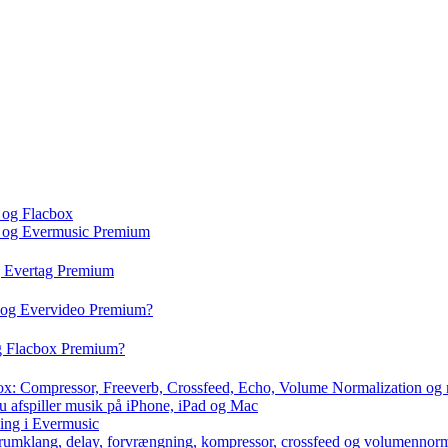
 og Flacbox
c og Evermusic Premium
g Evertag Premium
o og Evervideo Premium?
og Flacbox Premium?
box: Compressor, Freeverb, Crossfeed, Echo, Volume Normalization og
u afspiller musik på iPhone, iPad og Mac
ning i Evermusic
 rumklang, delay, forvrængning, kompressor, crossfeed og volumennorm