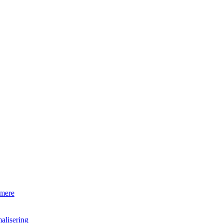
 mere
alisering