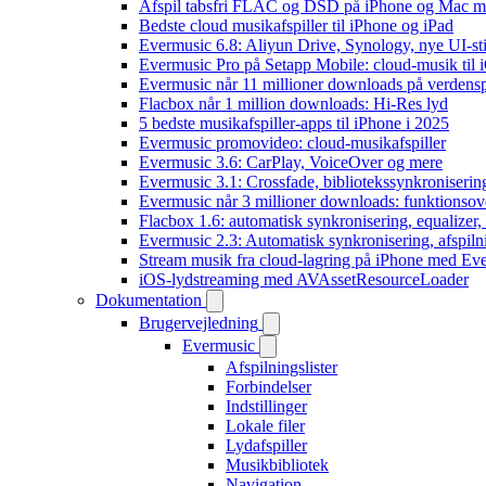
Afspil tabsfri FLAC og DSD på iPhone og Mac m
Bedste cloud musikafspiller til iPhone og iPad
Evermusic 6.8: Aliyun Drive, Synology, nye UI-sti
Evermusic Pro på Setapp Mobile: cloud-musik til 
Evermusic når 11 millioner downloads på verdens
Flacbox når 1 million downloads: Hi-Res lyd
5 bedste musikafspiller-apps til iPhone i 2025
Evermusic promovideo: cloud-musikafspiller
Evermusic 3.6: CarPlay, VoiceOver og mere
Evermusic 3.1: Crossfade, bibliotekssynkroniseri
Evermusic når 3 millioner downloads: funktionsov
Flacbox 1.6: automatisk synkronisering, equalizer
Evermusic 2.3: Automatisk synkronisering, afspiln
Stream musik fra cloud-lagring på iPhone med Ev
iOS-lydstreaming med AVAssetResourceLoader
Dokumentation
Brugervejledning
Evermusic
Afspilningslister
Forbindelser
Indstillinger
Lokale filer
Lydafspiller
Musikbibliotek
Navigation