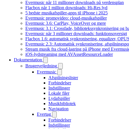
Evermusic når 11 millioner downloads på verdensplan
Flacbox når 1 million downloads: Hi-Res lyd
5 bedste musikafspiller-apps til iPhone i 2025
Evermusic promovideo: cloud-musikafspiller
Evermusic 3.6: CarPlay, VoiceOver og mere
Evermusic 3.1: Crossfade, bibliotekssynkronisering og 
Evermusic når 3 millioner downloads: funktionsoversigt
Flacbox 1.6: automatisk synkronisering, equalizer, OPUS
Evermusic 2.3: Automatisk synkronisering, afspilningspos
Stream musik fra cloud-lagring på iPhone med Evermusi
iOS-lydstreaming med AVAssetResourceLoader
Dokumentation
Brugervejledning
Evermusic
Afspilningslister
Forbindelser
Indstillinger
Lokale filer
Lydafspiller
Musikbibliotek
Navigation
Evertag
Forbindelser
Indstillinger