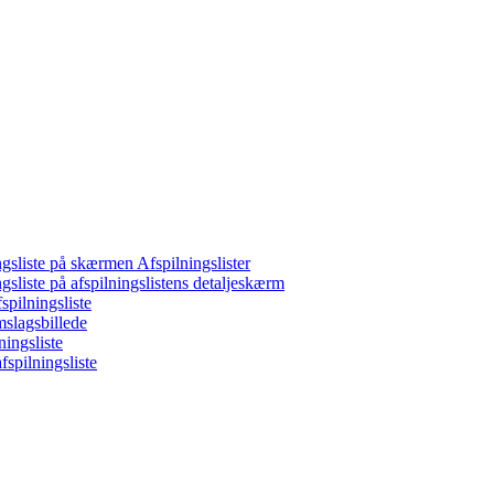
ngsliste på skærmen Afspilningslister
ngsliste på afspilningslistens detaljeskærm
spilningsliste
mslagsbillede
ningsliste
fspilningsliste