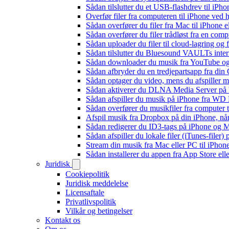
Sådan tilslutter du et USB-flashdrev til iPhone
Overfør filer fra computeren til iPhone ved
Sådan overfører du filer fra Mac til iPhone 
Sådan overfører du filer trådløst fra en com
Sådan uploader du filer til cloud-lagring og
Sådan tilslutter du Bluesound VAULTs inter
Sådan downloader du musik fra YouTube og ly
Sådan afbryder du en tredjepartsapp fra din
Sådan optager du video, mens du afspiller 
Sådan aktiverer du DLNA Media Server på W
Sådan afspiller du musik på iPhone fra 
Sådan overfører du musikfiler fra computer
Afspil musik fra Dropbox på din iPhone, når
Sådan redigerer du ID3-tags på iPhone og 
Sådan afspiller du lokale filer (iTunes-filer)
Stream din musik fra Mac eller PC til iPho
Sådan installerer du appen fra App Store el
Juridisk
Cookiepolitik
Juridisk meddelelse
Licensaftale
Privatlivspolitik
Vilkår og betingelser
Kontakt os