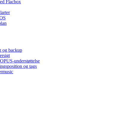
ed Flacbox
larter
iOS
plan
ng og backup
ersigt
, OPUS-understøttelse
ingsposition og tags
ermusic