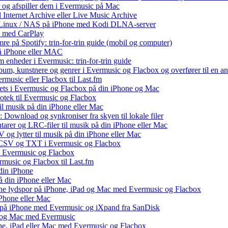
r og afspiller dem i Evermusic på Mac
l Internet Archive eller Live Music Archive
 / Linux / NAS på iPhone med Kodi DLNA-server
e med CarPlay
e på Spotify: trin-for-trin guide (mobil og computer)
 på iPhone eller MAC
 enheder i Evermusic: trin-for-trin guide
album, kunstnere og genrer i Evermusic og Flacbox og overfører til en 
rmusic eller Flacbox til Last.fm
ets i Evermusic og Flacbox på din iPhone og Mac
liotek til Evermusic og Flacbox
il musik på din iPhone eller Mac
 Download og synkroniser fra skyen til lokale filer
tarer og LRC-filer til musik på din iPhone eller Mac
og lytter til musik på din iPhone eller Mac
, CSV og TXT i Evermusic og Flacbox
il Evermusic og Flacbox
ermusic og Flacbox til Last.fm
din iPhone
å din iPhone eller Mac
 dine lydspor på iPhone, iPad og Mac med Evermusic og Flacbox
iPhone eller Mac
v på iPhone med Evermusic og iXpand fra SanDisk
ad og Mac med Evermusic
one, iPad eller Mac med Evermusic og Flacbox