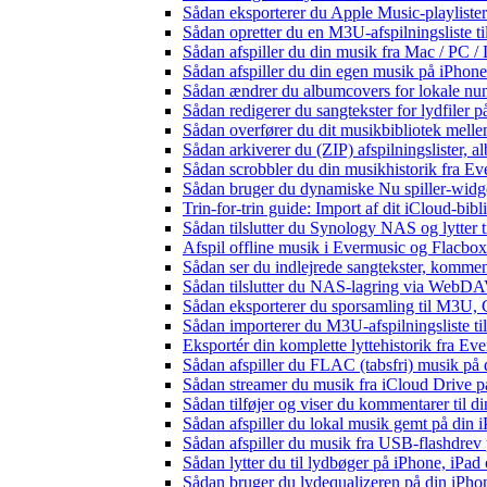
Sådan eksporterer du Apple Music-playliste
Sådan opretter du en M3U-afspilningsliste ti
Sådan afspiller du din musik fra Mac / PC
Sådan afspiller du din egen musik på iPhon
Sådan ændrer du albumcovers for lokale numr
Sådan redigerer du sangtekster for lydfiler
Sådan overfører du dit musikbibliotek mellem
Sådan arkiverer du (ZIP) afspilningslister, 
Sådan scrobbler du din musikhistorik fra Eve
Sådan bruger du dynamiske Nu spiller-widg
Trin-for-trin guide: Import af dit iCloud-bib
Sådan tilslutter du Synology NAS og lytter t
Afspil offline musik i Evermusic og Flacbox:
Sådan ser du indlejrede sangtekster, kommen
Sådan tilslutter du NAS-lagring via WebDAV 
Sådan eksporterer du sporsamling til M3U
Sådan importerer du M3U-afspilningsliste t
Eksportér din komplette lyttehistorik fra Ev
Sådan afspiller du FLAC (tabsfri) musik på 
Sådan streamer du musik fra iCloud Drive p
Sådan tilføjer og viser du kommentarer til
Sådan afspiller du lokal musik gemt på din 
Sådan afspiller du musik fra USB-flashdre
Sådan lytter du til lydbøger på iPhone, iP
Sådan bruger du lydequalizeren på din iPh