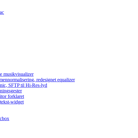
Mac
e musikvisualizer
umennormalisering, redesignet equalizer
nic, SFTP til Hi-Res-lyd
lningsgester
tor forklaret
tekst-widget
acbox