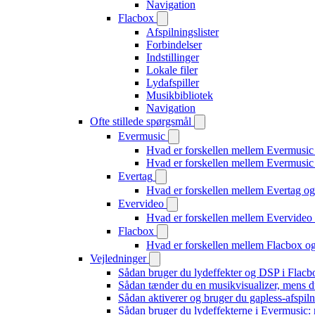
Navigation
Flacbox
Afspilningslister
Forbindelser
Indstillinger
Lokale filer
Lydafspiller
Musikbibliotek
Navigation
Ofte stillede spørgsmål
Evermusic
Hvad er forskellen mellem Evermusic
Hvad er forskellen mellem Evermusi
Evertag
Hvad er forskellen mellem Evertag o
Evervideo
Hvad er forskellen mellem Evervide
Flacbox
Hvad er forskellen mellem Flacbox 
Vejledninger
Sådan bruger du lydeffekter og DSP i Flac
Sådan tænder du en musikvisualizer, mens d
Sådan aktiverer og bruger du gapless-afspil
Sådan bruger du lydeffekterne i Evermusic: