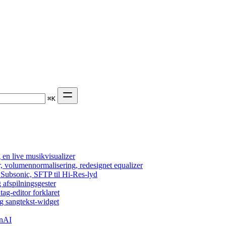
⌘
K
en live musikvisualizer
r, volumennormalisering, redesignet equalizer
 Subsonic, SFTP til Hi-Res-lyd
 afspilningsgester
tag-editor forklaret
g sangtekst-widget
enAI