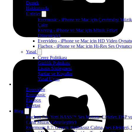
Destek
Hakkımızda
Ürünler
Evermusic - iPhone ve Mac için Çevrimdışı Müzik
Çalar
Evertag - iPhone ve Mac için Müzik Etiket
Düzenleyici
Evervideo - iPhone ve Mac için HD Video Oynatı
Flacbox - iPhone ve Mac için Hi-Res Ses Oynatıcı
Yasal
Çerez Politikası
Gizlilik Politikası
Lisans Sözleşmesi
Şartlar ve Koşullar
Yasal Uyarı
Ürünler
Evervideo
Evermusic
Flacbox
Evertag
Blog
Flacbox 7.6: Yeni BASS™ Ses Motoru, Efektler, DSP v
Canlı Müzik Görselleştirici
Evermusic 8.7: Gerçek Boşluksuz Çalma, Ses Efektleri, 