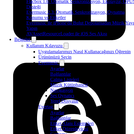
Flacbox 1.6: Otomatik Senkronizasyon, Ekolayzır, OPU
Desteği
Evermusic 2.3: Otomatik Senkronizasyon, Oynatma
Konumu ve Etiketler
Evermusic ile iPhone'da Bulut Depolamadan Müzik Yayı
Yapın
AVAssetResourceLoader ile iOS Ses Akışı
Belgeler
Kullanım Kılavuzu
Uygulamalarımızı Nasıl Kullanacağınızı Öğrenin
Ürününüzü Seçin
Evermusic
Ayarlar
Bağlantılar
Çalma Listeleri
Müzik Kütüphanesi
Navigasyon
Ses Oynatıcı
Yerel Dosyalar
Evertag
Ayarlar
Bağlantılar
Etiket Alanı Eşlemeleri
Etiket Düzenleyicisi