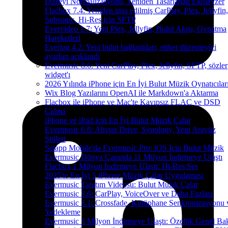
Düzeyi Normalizasyonu, Yeniden Tasarlanan Ekolayzer
Flacbox 7.4: Yeniden inşa edilmiş CarPlay, Plex, Jellyfin,
Subsonic, Hi-Res için SFTP
Evervideo 1.7: Yeni Plex, Jellyfin, Bulut Akışı, Oynatma
Hareketleri
Evertag 4.2: Yeni bulut bağlantıları, etiket düzenleyici
ayarları açıklandı
Evermusic 8.6: Yeni CarPlay, Plex, Jellyfin, SFTP, sözler
widget'ı
2026 Yılında iPhone için En İyi Bulut Müzik Oynatıcılar
Wix Blog Yazılarını OpenAI ile Markdown'a Aktarma
Flacbox ile iPhone ve Mac'te Kayıpsız FLAC ve DSD
Çalma
iPhone ve iPad için En İyi Bulut Müzik Çalar
Evermusic 6.8: Aliyun Drive, Synology, Yeni Arayüz
Stilleri
Setapp Mobile'da Evermusic Pro: iOS İçin Bulut Müzik
Evermusic Dünya Çapında 11 Milyon İndirmeye Ulaştı
Flacbox 1 Milyon İndirmeye Ulaştı: Hi-Res Ses
2025'te En İyi 5 iPhone Müzik Çalar Uygulaması
Evermusic Tanıtım Videosu: Bulut Müzik Çalar
Evermusic 3.6: CarPlay, VoiceOver ve Daha Fazlası
Evermusic 3.1: Crossfade, Kütüphane Senkronizasyonu 
Yedekleme
Evermusic 3 Milyon İndirmeye Ulaştı: Özellik Genel Bak