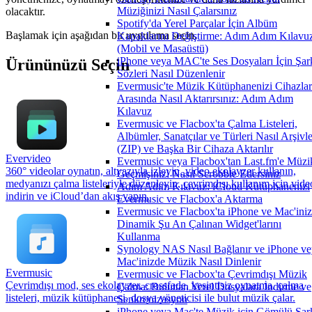
Müziğinizi Nasıl Çalarsınız
olacaktır.
Spotify'da Yerel Parçalar İçin Albüm
Başlamak için aşağıdan bir uygulama seçin.
Kapaklarını Değiştirme: Adım Adım Kılavu
(Mobil ve Masaüstü)
iPhone veya MAC'te Ses Dosyaları İçin Şar
Ürününüzü Seçin
Sözleri Nasıl Düzenlenir
Evermusic'te Müzik Kütüphanenizi Cihazlar
Arasında Nasıl Aktarırsınız: Adım Adım
Kılavuz
Evermusic ve Flacbox'ta Çalma Listeleri,
Albümler, Sanatçılar ve Türleri Nasıl Arşivle
(ZIP) ve Başka Bir Cihaza Aktarılır
Evervideo
Evermusic veya Flacbox'tan Last.fm'e Müzi
360° videolar oynatın, altyazıyla izleyin, video ekolayzer kullanın,
Geçmişinizi Nasıl Scrobble Edersiniz
medyanızı çalma listeleriyle düzenleyin, çevrimdışı kullanım için vide
Adım Adım Kılavuz: iCloud Kütüphanenizi
indirin ve iCloud’dan akış yapın.
Evermusic ve Flacbox'a Aktarma
Evermusic ve Flacbox'ta iPhone ve Mac'ini
Dinamik Şu An Çalınan Widget'larını
Kullanma
Synology NAS Nasıl Bağlanır ve iPhone ve
Mac'inizde Müzik Nasıl Dinlenir
Evermusic
Evermusic ve Flacbox'ta Çevrimdışı Müzik
Çevrimdışı mod, ses ekolayzer, crossfade, kesintisiz oynatma, çalma
Çalma: Buluttan Yerel Dosyalara İndirme ve
listeleri, müzik kütüphanesi, dosya yöneticisi ile bulut müzik çalar.
Senkronizasyon
iPhone veya Mac'te Müzik için Gömülü Şar