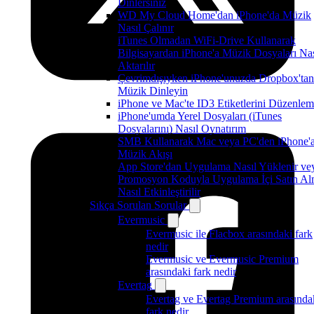
Dinlersiniz
WD My Cloud Home'dan iPhone'da Müzik
Nasıl Çalınır
iTunes Olmadan WiFi-Drive Kullanarak
Bilgisayardan iPhone'a Müzik Dosyaları Nas
Aktarılır
Çevrimdışıyken iPhone'unuzda Dropbox'tan
Müzik Dinleyin
iPhone ve Mac'te ID3 Etiketlerini Düzenle
iPhone'umda Yerel Dosyaları (iTunes
Dosyalarını) Nasıl Oynatırım
SMB Kullanarak Mac veya PC'den iPhone'
Müzik Akışı
App Store'dan Uygulama Nasıl Yüklenir ve
Promosyon Koduyla Uygulama İçi Satın A
Nasıl Etkinleştirilir
Sıkça Sorulan Sorular
Evermusic
Evermusic ile Flacbox arasındaki fark
nedir
Evermusic ve Evermusic Premium
arasındaki fark nedir
Evertag
Evertag ve Evertag Premium arasında
fark nedir