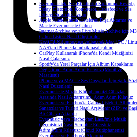
Evermusic'teki Ses Efektlerini Kullanma: Reverb,
Delay, Distortion, Kompresör, Crossfeed ve Ses
Düzeyi Normalizasyonu
Apple Music Çalma Listelerini Dışa Aktarma ve
Mac'te Evermusic'te Çalma
Internet Archive veya Live Music Archive için M
Çalma Listesi Nasıl Oluşturulur
Kodi DLNA sunucusu kullanarak Mac / PC / Linu
NAS'tan iPhone'da müzik nasıl çalınır
CarPlay Kullanarak iPhone'da Kendi Müziğinizi
Nasıl Çalarsınız
Spotify'da Yerel Parçalar İçin Albüm Kapaklarını
Değiştirme: Adım Adım Kılavuz (Mobil ve
Masaüstü)
iPhone veya MAC'te Ses Dosyaları İçin Şarkı Sözl
Nasıl Düzenlenir
Evermusic'te Müzik Kütüphanenizi Cihazlar
Arasında Nasıl Aktarırsınız: Adım Adım Kılavuz
Evermusic ve Flacbox'ta Çalma Listeleri, Albümler
Sanatçılar ve Türleri Nasıl Arşivlenir (ZIP) ve Baş
Bir Cihaza Aktarılır
Evermusic veya Flacbox'tan Last.fm'e Müzik
Geçmişinizi Nasıl Scrobble Edersiniz
Adım Adım Kılavuz: iCloud Kütüphanenizi
Evermusic ve Flacbox'a Aktarma