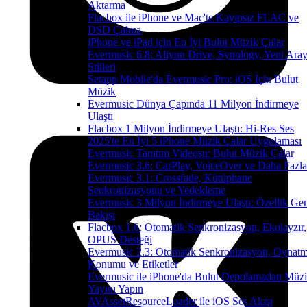
Aktarma
Flacbox ile iPhone ve Mac'te Kayıpsız FLAC ve
DSD Çalma
iPhone ve iPad için En İyi Bulut Müzik Çalar
Evermusic 6.8: Aliyun Drive, Synology, Yeni Ara
Stilleri
Setapp Mobile'da Evermusic Pro: iOS İçin Bulut
Müzik
Evermusic Dünya Çapında 11 Milyon İndirmeye
Ulaştı
Flacbox 1 Milyon İndirmeye Ulaştı: Hi-Res Ses
2025'te En İyi 5 iPhone Müzik Çalar Uygulaması
Evermusic Tanıtım Videosu: Bulut Müzik Çalar
Evermusic 3.6: CarPlay, VoiceOver ve Daha Fazla
Evermusic 3.1: Crossfade, Kütüphane
Senkronizasyonu ve Yedekleme
Evermusic 3 Milyon İndirmeye Ulaştı: Özellik Ge
Bakışı
Flacbox 1.6: Otomatik Senkronizasyon, Ekolayzır,
OPUS Desteği
Evermusic 2.3: Otomatik Senkronizasyon, Oynat
Konumu ve Etiketler
Evermusic ile iPhone'da Bulut Depolamadan Müz
Yayını Yapın
AVAssetResourceLoader ile iOS Ses Akışı