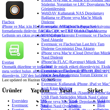
Sözlerini, Yorumları ve LRC Dosyalarını Na
Görüntülersiniz
WebDAV Kullanarak NAS Depolamayı
Bağlama ve iPhone veya Mac'te Müzik
Flacbox
Dinleme
iPhone ve Mac için Hi-Res ses çalar. Müziğinizi kayıpsız ses
Evermusic ve Flacbox'ta Parça Koleksiyon
formatlarında dinleyin: flac, alac, ape, wv, dsd ve daha fazlası.
M3U, CSV ve TXT Olarak Dışa Aktarma
Gelişmiş ses çıkışı ayarlarını etkinleştirin.
M3U Çalma Listesini Evermusic ve Flacbox
Nasıl Aktarılır
Evermusic ve Flacbox'tan Last.fm'e Tam
Dinleme Geçmişinizi Dışa Aktarın
iPhone veya Mac'te iCloud Drive'dan Müzi
Nasıl Dinlenir
iPhone'da FLAC (Kayıpsız) Müzik Nasıl
Evertag
Çalınır
Otomatik düzeltme ve toplu mod ile müzik etiketi düzenleyicisi. Eksi
Evermusic ve Flacbox ile iPhone, iPad ve
meta verileri bulun, albüm kapaklarını düzenleyin. ID3 / FLAC / AP
Mac'te Ses Parçalarınıza Yorum Ekleme ve
düzenleyin. 120’den fazla etiket desteklenir.
Görüntüleme
Last updated on
Haziran 12, 2025
Evermusic Kullanarak iPhone, iPad ve Mac'
Sesli Kitap Dinleme
Ürünler
Yardım
Yasal
Şirket
Evermusic ve SanDisk iXpand ile iPhone'da
USB Flash Sürücüden Müzik Nasıl Çalınır
Evervideo
SSS
Yasal
Hakkın
iPhone veya Mac'inizde Depolanan Yerel
Evermusic
Nasıl
Uyarı
Blog
Muzigi Nasil Oynatirsiniz
Evertag
Yapılır
Gizlilik
İletişim