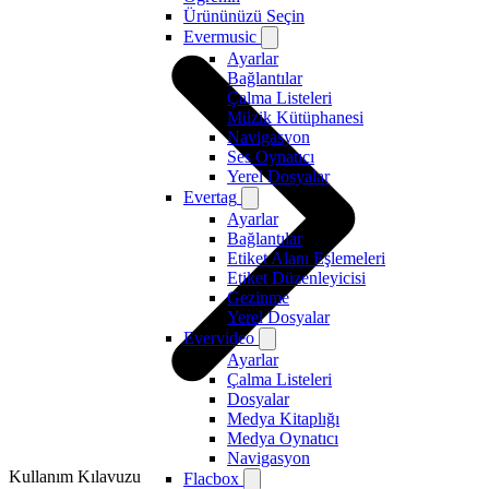
Ürününüzü Seçin
Evermusic
Ayarlar
Bağlantılar
Çalma Listeleri
Müzik Kütüphanesi
Navigasyon
Ses Oynatıcı
Yerel Dosyalar
Evertag
Ayarlar
Bağlantılar
Etiket Alanı Eşlemeleri
Etiket Düzenleyicisi
Gezinme
Yerel Dosyalar
Evervideo
Ayarlar
Çalma Listeleri
Dosyalar
Medya Kitaplığı
Medya Oynatıcı
Navigasyon
Kullanım Kılavuzu
Flacbox