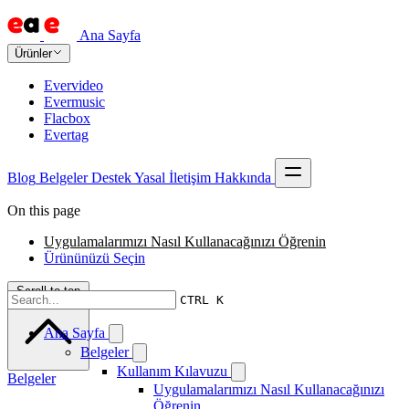
Ana Sayfa
Ürünler
Evervideo
Evermusic
Flacbox
Evertag
Blog
Belgeler
Destek
Yasal
İletişim
Hakkında
On this page
Uygulamalarımızı Nasıl Kullanacağınızı Öğrenin
Ürününüzü Seçin
Scroll to top
CTRL K
Ana Sayfa
Belgeler
Kullanım Kılavuzu
Belgeler
Uygulamalarımızı Nasıl Kullanacağınızı
Öğrenin