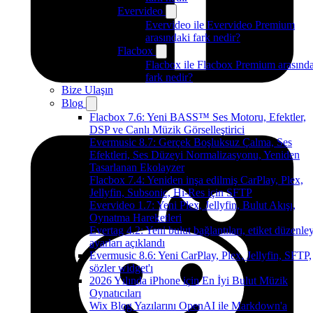
Evervideo
Evervideo ile Evervideo Premium
arasındaki fark nedir?
Flacbox
Flacbox ile Flacbox Premium arasınd
fark nedir?
Bize Ulaşın
Blog
Flacbox 7.6: Yeni BASS™ Ses Motoru, Efektler,
DSP ve Canlı Müzik Görselleştirici
Evermusic 8.7: Gerçek Boşluksuz Çalma, Ses
Efektleri, Ses Düzeyi Normalizasyonu, Yeniden
Tasarlanan Ekolayzer
Flacbox 7.4: Yeniden inşa edilmiş CarPlay, Plex,
Jellyfin, Subsonic, Hi-Res için SFTP
Evervideo 1.7: Yeni Plex, Jellyfin, Bulut Akışı,
Oynatma Hareketleri
Evertag 4.2: Yeni bulut bağlantıları, etiket düzenley
ayarları açıklandı
Evermusic 8.6: Yeni CarPlay, Plex, Jellyfin, SFTP,
sözler widget'ı
2026 Yılında iPhone için En İyi Bulut Müzik
Oynatıcıları
Wix Blog Yazılarını OpenAI ile Markdown'a