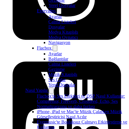
Gezinme
Yerel Dosyalar
Evervideo
Ayarlar
Çalma Listeleri
Dosyalar
Medya Kitaplığı
Medya Oynatıcı
Navigasyon
Flacbox
Ayarlar
Bağlantılar
Çalma Listeleri
Gezinme
Müzik Kitaplığı
Ses Çalar
Yerel Dosyalar
Nasıl Yapılır
Flacbox'ta Ses Efektleri ve DSP Nasıl Kullanılır:
Compressor, Freeverb, Crossfeed, Echo, Ses
Normalizasyonu ve daha fazlası
iPhone, iPad ve Mac'te Müzik Çalarken Müzik
Görselleştiricisi Nasıl Açılır
Evermusic'te Boşluksuz Çalmayı Etkinleştirme ve
Kullanma