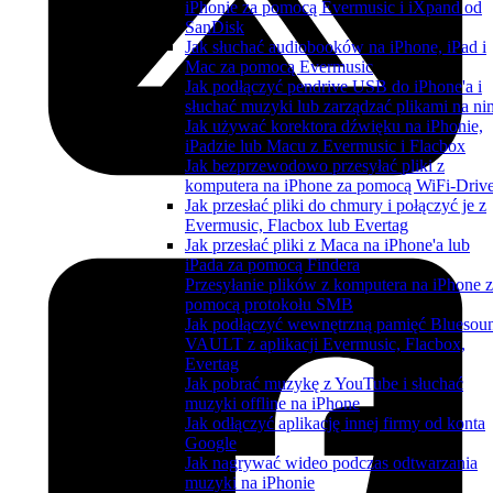
iPhonie za pomocą Evermusic i iXpand od
SanDisk
Jak słuchać audiobooków na iPhone, iPad i
Mac za pomocą Evermusic
Jak podłączyć pendrive USB do iPhone'a i
słuchać muzyki lub zarządzać plikami na ni
Jak używać korektora dźwięku na iPhonie,
iPadzie lub Macu z Evermusic i Flacbox
Jak bezprzewodowo przesyłać pliki z
komputera na iPhone za pomocą WiFi-Driv
Jak przesłać pliki do chmury i połączyć je z
Evermusic, Flacbox lub Evertag
Jak przesłać pliki z Maca na iPhone'a lub
iPada za pomocą Findera
Przesyłanie plików z komputera na iPhone 
pomocą protokołu SMB
Jak podłączyć wewnętrzną pamięć Bluesou
VAULT z aplikacji Evermusic, Flacbox,
Evertag
Jak pobrać muzykę z YouTube i słuchać
muzyki offline na iPhone
Jak odłączyć aplikację innej firmy od konta
Google
Jak nagrywać wideo podczas odtwarzania
muzyki na iPhonie