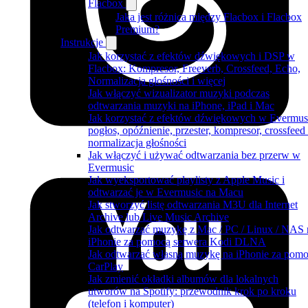
Flacbox
Jaka jest różnica między Flacbox i Flacbox
Premium?
Instrukcje
Jak korzystać z efektów dźwiękowych i DSP w
Flacbox: Kompresor, Freeverb, Crossfeed, Echo,
Normalizacja głośności i więcej
Jak włączyć wizualizator muzyki podczas
odtwarzania muzyki na iPhone, iPad i Mac
Jak korzystać z efektów dźwiękowych w Evermus
pogłos, opóźnienie, przester, kompresor, crossfeed 
normalizacja głośności
Jak włączyć i używać odtwarzania bez przerw w
Evermusic
Jak wyeksportować playlisty z Apple Music i
odtwarzać je w Evermusic na Macu
Jak stworzyć listę odtwarzania M3U dla Internet
Archive lub Live Music Archive
Jak odtwarzać muzykę z Mac / PC / Linux / NAS 
iPhonie za pomocą serwera Kodi DLNA
Jak odtwarzać własną muzykę na iPhonie za pom
CarPlay
Jak zmienić okładki albumów dla lokalnych
utworów na Spotify: przewodnik krok po kroku
(telefon i komputer)