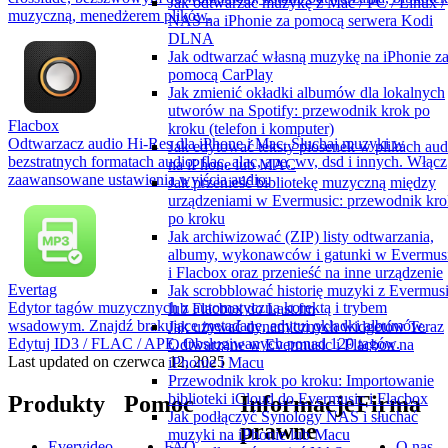
Jak odtwarzać muzykę z Mac / PC / Linux /
muzyczną, menedżerem plików.
NAS na iPhonie za pomocą serwera Kodi
DLNA
Jak odtwarzać własną muzykę na iPhonie z
pomocą CarPlay
Jak zmienić okładki albumów dla lokalnych
utworów na Spotify: przewodnik krok po
Flacbox
kroku (telefon i komputer)
Odtwarzacz audio Hi-Res dla iPhone i Mac. Słuchaj muzyki w
Jak edytować teksty piosenek w plikach aud
bezstratnych formatach audio: flac, alac, ape, wv, dsd i innych. Włącz
na iPhone lub MAC
zaawansowane ustawienia wyjścia audio.
Jak przenieść bibliotekę muzyczną między
urządzeniami w Evermusic: przewodnik kro
po kroku
Jak archiwizować (ZIP) listy odtwarzania,
albumy, wykonawców i gatunki w Evermus
i Flacbox oraz przenieść na inne urządzenie
Evertag
Jak scrobblować historię muzyki z Evermus
Edytor tagów muzycznych z automatyczną korektą i trybem
lub Flacbox do Last.fm
wsadowym. Znajdź brakujące metadane, edytuj okładki albumów.
Jak używać dynamicznych widgetów Teraz
Edytuj ID3 / FLAC / APE. Obsługiwanych ponad 120 tagów.
Odtwarzane w Evermusic i Flacbox na
Last updated on
czerwca 12, 2025
iPhonie i Macu
Przewodnik krok po kroku: Importowanie
biblioteki iCloud do Evermusic i Flacbox
Produkty
Pomoc
Informacje
Firma
Jak podłączyć Synology NAS i słuchać
prawne
muzyki na iPhonie lub Macu
Evervideo
FAQ
O nas