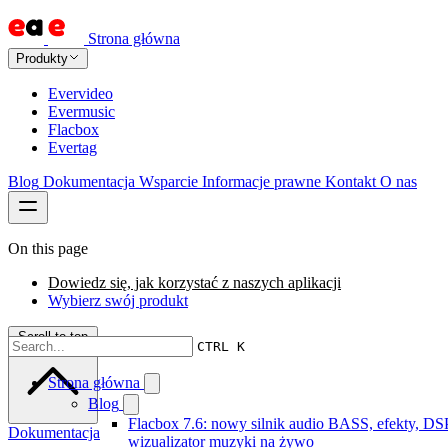
Strona główna
Produkty
Evervideo
Evermusic
Flacbox
Evertag
Blog
Dokumentacja
Wsparcie
Informacje prawne
Kontakt
O nas
On this page
Dowiedz się, jak korzystać z naszych aplikacji
Wybierz swój produkt
Scroll to top
CTRL K
Strona główna
Blog
Flacbox 7.6: nowy silnik audio BASS, efekty, DSP
Dokumentacja
wizualizator muzyki na żywo