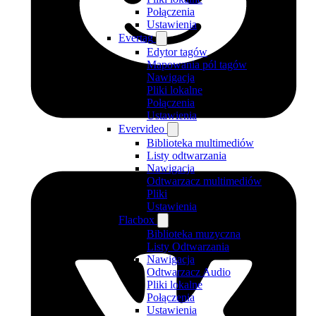
Połączenia
Ustawienia
Evertag
Edytor tagów
Mapowania pól tagów
Nawigacja
Pliki lokalne
Połączenia
Ustawienia
Evervideo
Biblioteka multimediów
Listy odtwarzania
Nawigacja
Odtwarzacz multimediów
Pliki
Ustawienia
Flacbox
Biblioteka muzyczna
Listy Odtwarzania
Nawigacja
Odtwarzacz Audio
Pliki lokalne
Połączenia
Ustawienia