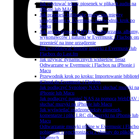
Jak edytować teksty piosenek w plikach audio na
iPhone lub MAC
Jak przenieść bibliotekę muzyczną między
urządzeniami w Evermusic: przewodnik krok po
kroku
Jak archiwizować (ZIP) listy odtwarzania, albumy,
wykonawców i gatunki w Evermusic i Flacbox or
przenieść na inne urządzenie
Jak scrobblować historię muzyki z Evermusic lub
Flacbox do Last.fm
Jak używać dynamicznych widgetów Teraz
Odtwarzane w Evermusic i Flacbox na iPhonie i
Macu
Przewodnik krok po kroku: Importowanie bibliote
iCloud do Evermusic i Flacbox
Jak podłączyć Synology NAS i słuchać muzyki na
iPhonie lub Macu
Jak podłączyć pamięć NAS za pomocą WebDAV 
słuchać muzyki na iPhonie lub Macu
Jak wyświetlać osadzone teksty piosenek,
komentarze i pliki LRC dla muzyki na iPhonie lub
Macu
Odtwarzanie muzyki offline w Evermusic i Flacbo
pobieranie i synchronizacja z chmury do plików
lokalnych