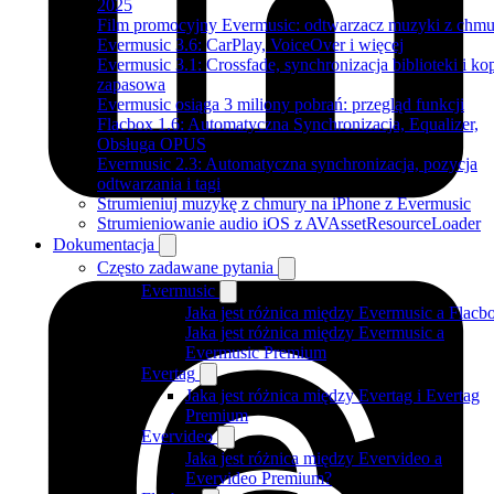
2025
Film promocyjny Evermusic: odtwarzacz muzyki z chmu
Evermusic 3.6: CarPlay, VoiceOver i więcej
Evermusic 3.1: Crossfade, synchronizacja biblioteki i ko
zapasowa
Evermusic osiąga 3 miliony pobrań: przegląd funkcji
Flacbox 1.6: Automatyczna Synchronizacja, Equalizer,
Obsługa OPUS
Evermusic 2.3: Automatyczna synchronizacja, pozycja
odtwarzania i tagi
Strumieniuj muzykę z chmury na iPhone z Evermusic
Strumieniowanie audio iOS z AVAssetResourceLoader
Dokumentacja
Często zadawane pytania
Evermusic
Jaka jest różnica między Evermusic a Flacb
Jaka jest różnica między Evermusic a
Evermusic Premium
Evertag
Jaka jest różnica między Evertag i Evertag
Premium
Evervideo
Jaka jest różnica między Evervideo a
Evervideo Premium?