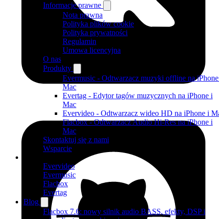
Informacje prawne
Nota prawna
Polityka plików cookie
Polityka prywatności
Regulamin
Umowa licencyjna
O nas
Produkty
Evermusic - Odtwarzacz muzyki offline na iPhone
Mac
Evertag - Edytor tagów muzycznych na iPhone i
Mac
Evervideo - Odtwarzacz wideo HD na iPhone i M
Flacbox - Odtwarzacz Audio Hi-Res na iPhone i
Mac
Skontaktuj się z nami
Wsparcie
Produkty
Evervideo
Evermusic
Flacbox
Evertag
Blog
Flacbox 7.6: nowy silnik audio BASS, efekty, DSP i