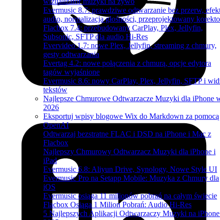
wizualizator muzyki na żywo
Evermusic 8.7: prawdziwe odtwarzanie bez przerw, efek
audio, normalizacja głośności, przeprojektowany korekto
Flacbox 7.4: przebudowany CarPlay, Plex, Jellyfin,
Subsonic, SFTP dla audio Hi-Res
Evervideo 1.7: nowe Plex, Jellyfin, streaming z chmury,
gesty odtwarzania
Evertag 4.2: nowe połączenia z chmurą, opcje edytora
tagów wyjaśnione
Evermusic 8.6: nowy CarPlay, Plex, Jellyfin, SFTP i wid
tekstów
Najlepsze Chmurowe Odtwarzacze Muzyki dla iPhone 
2026
Eksportuj wpisy blogowe Wix do Markdown za pomocą
OpenAI
Odtwarzaj bezstratne FLAC i DSD na iPhone i Mac z
Flacbox
Najlepszy Chmurowy Odtwarzacz Muzyki dla iPhone i
iPad
Evermusic 6.8: Aliyun Drive, Synology, Nowe Style UI
Evermusic Pro na Setapp Mobile: Muzyka z Chmury dla
iOS
Evermusic osiąga 11 milionów pobrań na całym świecie
Flacbox Osiąga 1 Milion Pobrań: Audio Hi-Res
5 Najlepszych Aplikacji Odtwarzaczy Muzyki na iPhon