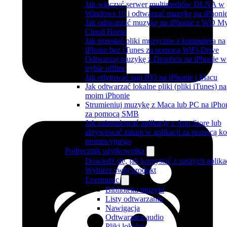
Jak włączyć serwer multimediów DLNA w
Windows 10 i odtwarzać muzykę na iPhoni
Jak odtwarzać muzykę na iPhonie z WD M
Cloud Home
Jak przesłać pliki muzyczne z komputera na
iPhone bez iTunes za pomocą WiFi-Drive
Odtwarzaj muzykę z Dropbox na iPhonie w
trybie offline
Jak edytować tagi ID3 na iPhonie i Macu
Jak odtwarzać lokalne pliki (pliki iTunes) na
moim iPhonie
Strumieniuj muzykę z Maca lub PC na iPho
za pomocą SMB
Jak zainstalować aplikację z App Store lub
aktywować zakup w aplikacji za pomocą k
promocyjnego
Podręcznik użytkownika
Dowiedz się, jak korzystać z naszych aplika
Wybierz swój produkt
Evermusic
Biblioteka muzyki
Listy odtwarzania
Nawigacja
Odtwarzacz audio
Pliki lokalne