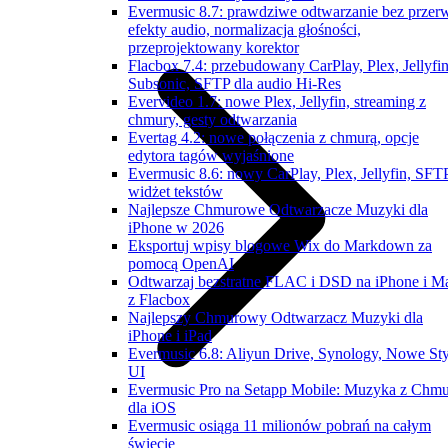
Evermusic 8.7: prawdziwe odtwarzanie bez przer
efekty audio, normalizacja głośności,
przeprojektowany korektor
Flacbox 7.4: przebudowany CarPlay, Plex, Jellyfin
Subsonic, SFTP dla audio Hi-Res
Evervideo 1.7: nowe Plex, Jellyfin, streaming z
chmury, gesty odtwarzania
Evertag 4.2: nowe połączenia z chmurą, opcje
edytora tagów wyjaśnione
Evermusic 8.6: nowy CarPlay, Plex, Jellyfin, SFTP
widżet tekstów
Najlepsze Chmurowe Odtwarzacze Muzyki dla
iPhone w 2026
Eksportuj wpisy blogowe Wix do Markdown za
pomocą OpenAI
Odtwarzaj bezstratne FLAC i DSD na iPhone i M
z Flacbox
Najlepszy Chmurowy Odtwarzacz Muzyki dla
iPhone i iPad
Evermusic 6.8: Aliyun Drive, Synology, Nowe Sty
UI
Evermusic Pro na Setapp Mobile: Muzyka z Chm
dla iOS
Evermusic osiąga 11 milionów pobrań na całym
świecie