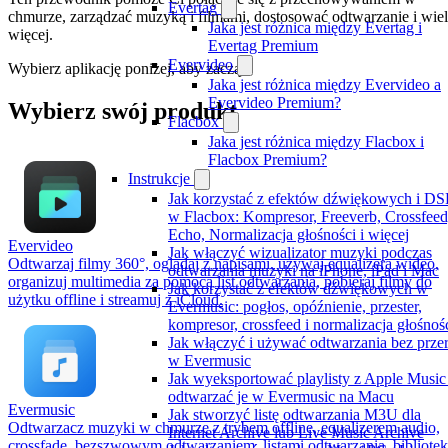
Evertag
chmurze, zarządzać muzyką i filmami, dostosować odtwarzanie i wie
Jaka jest różnica między Evertag i
więcej.
Evertag Premium
Evervideo
Wybierz aplikację poniżej, aby zacząć.
Jaka jest różnica między Evervideo a
Evervideo Premium?
Wybierz swój produkt
Flacbox
Jaka jest różnica między Flacbox i
Flacbox Premium?
Instrukcje
Jak korzystać z efektów dźwiękowych i DS
w Flacbox: Kompresor, Freeverb, Crossfeed
Echo, Normalizacja głośności i więcej
Evervideo
Jak włączyć wizualizator muzyki podczas
Odtwarzaj filmy 360°, oglądaj z napisami, używaj equalizera wideo,
odtwarzania muzyki na iPhone, iPad i Mac
organizuj multimedia za pomocą list odtwarzania, pobieraj filmy do
Jak korzystać z efektów dźwiękowych w
użytku offline i streamuj z iCloud.
Evermusic: pogłos, opóźnienie, przester,
kompresor, crossfeed i normalizacja głośnoś
Jak włączyć i używać odtwarzania bez prze
w Evermusic
Jak wyeksportować playlisty z Apple Music 
odtwarzać je w Evermusic na Macu
Evermusic
Jak stworzyć listę odtwarzania M3U dla
Odtwarzacz muzyki w chmurze z trybem offline, equalizerem audio,
Internet Archive lub Live Music Archive
crossfade, bezszwowym odtwarzaniem, listami odtwarzania, bibliote