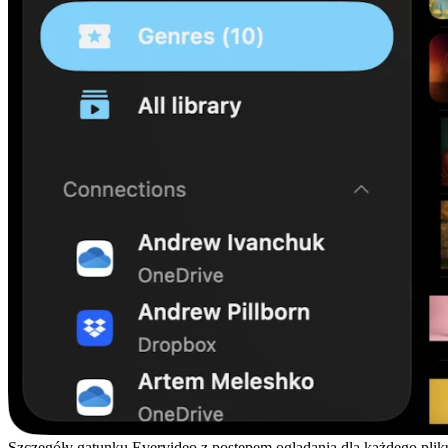
Szczegóły gatunku Evervideo z postępem oglądania dla każdego plik