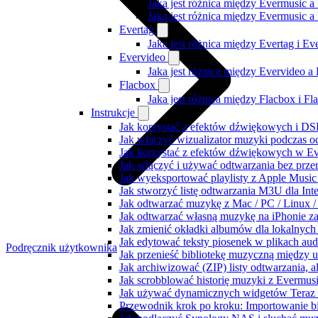
Jaka jest różnica między Evermusic a
Jaka jest różnica między Evermusic 
Evertag
Jaka jest różnica między Evertag i E
Evervideo
Jaka jest różnica między Evervideo 
Flacbox
Jaka jest różnica między Flacbox i F
Instrukcje
Jak korzystać z efektów dźwiękowych i DSP
Jak włączyć wizualizator muzyki podczas o
Jak korzystać z efektów dźwiękowych w Ever
Jak włączyć i używać odtwarzania bez prz
Jak wyeksportować playlisty z Apple Music
Jak stworzyć listę odtwarzania M3U dla Int
Jak odtwarzać muzykę z Mac / PC / Linux
Jak odtwarzać własną muzykę na iPhonie z
Jak zmienić okładki albumów dla lokalnych 
Jak edytować teksty piosenek w plikach a
Podręcznik użytkownika
Jak przenieść bibliotekę muzyczną między 
Jak archiwizować (ZIP) listy odtwarzania, 
Jak scrobblować historię muzyki z Evermusi
Jak używać dynamicznych widgetów Teraz 
Przewodnik krok po kroku: Importowanie bi