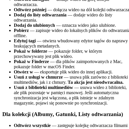
odtwarzacza.
Odtwórz później
— dołącza wideo na dół kolejki odtwarzacza
Dodaj do listy odtwarzania
— dodaje wideo do listy
odtwarzania.
Dodaj do ulubionych
— oznacza wideo jako ulubione.
Pobierz
— zapisuje wideo do lokalnych plików do odtwarzani
offline.
Edytuj tagi
— otwiera wbudowany edytor tagów do naprawy
brakujących metadanych.
Pokaż w folderze
— pokazuje folder, w którym
przechowywany jest plik wideo.
Pokaż w Finderze
— dla plików zaimportowanych z Mac,
pokazuje folder w macOS Finder.
Otwórz w
— eksportuje plik wideo do innej aplikacji.
Usuń z usługi w chmurze
— usuwa plik zarówno z biblioteki
multimediów, jak i z chmury.
Ta akcja jest nieodwracalna.
Usuń z biblioteki multimediów
— usuwa wideo z biblioteki,
ale plik pozostaje w pamięci masowej. Jeśli automatyczna
synchronizacja jest włączona, a plik istnieje w zdalnym
magazynie, pojawi się ponownie po synchronizacji.
Dla kolekcji (Albumy, Gatunki, Listy odtwarzania)
Odtwórz wszystkie
— zastępuje kolejkę odtwarzacza filmami 