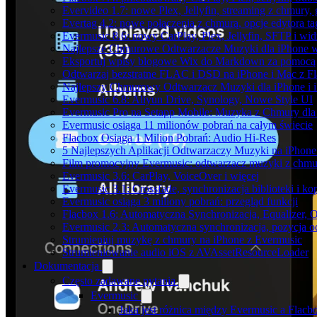
Evervideo 1.7: nowe Plex, Jellyfin, streaming z chmury,
Evertag 4.2: nowe połączenia z chmurą, opcje edytora 
Evermusic 8.6: nowy CarPlay, Plex, Jellyfin, SFTP i wid
Najlepsze Chmurowe Odtwarzacze Muzyki dla iPhone 
Eksportuj wpisy blogowe Wix do Markdown za pomoc
Odtwarzaj bezstratne FLAC i DSD na iPhone i Mac z F
Najlepszy Chmurowy Odtwarzacz Muzyki dla iPhone i 
Evermusic 6.8: Aliyun Drive, Synology, Nowe Style UI
Evermusic Pro na Setapp Mobile: Muzyka z Chmury dla
Evermusic osiąga 11 milionów pobrań na całym świecie
Flacbox Osiąga 1 Milion Pobrań: Audio Hi-Res
5 Najlepszych Aplikacji Odtwarzaczy Muzyki na iPhon
Film promocyjny Evermusic: odtwarzacz muzyki z chmu
Evermusic 3.6: CarPlay, VoiceOver i więcej
Evermusic 3.1: Crossfade, synchronizacja biblioteki i k
Evermusic osiąga 3 miliony pobrań: przegląd funkcji
Flacbox 1.6: Automatyczna Synchronizacja, Equalizer,
Evermusic 2.3: Automatyczna synchronizacja, pozycja od
Strumieniuj muzykę z chmury na iPhone z Evermusic
Strumieniowanie audio iOS z AVAssetResourceLoader
Dokumentacja
Często zadawane pytania
Evermusic
Jaka jest różnica między Evermusic a Flacb