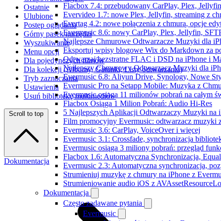
Flacbox 7.4: przebudowany CarPlay, Plex, Jellyfi
Ostatnie
Evervideo 1.7: nowe Plex, Jellyfin, streaming z c
Ulubione
Evertag 4.2: nowe połączenia z chmurą, opcje ed
Postęp oglądania
Evermusic 8.6: nowy CarPlay, Plex, Jellyfin, SFTP
Górny pasek narzędzi
Najlepsze Chmurowe Odtwarzacze Muzyki dla iP
Wyszukiwanie
Eksportuj wpisy blogowe Wix do Markdown za 
Menu opcji
Odtwarzaj bezstratne FLAC i DSD na iPhone i M
Dla pojedynczych filmów
Najlepszy Chmurowy Odtwarzacz Muzyki dla iPho
Dla kolekcji (Albumy, Gatunki, Listy odtwarzania)
Evermusic 6.8: Aliyun Drive, Synology, Nowe Sty
Tryb zaznaczania
Evermusic Pro na Setapp Mobile: Muzyka z Chmu
Ustawienia
Evermusic osiąga 11 milionów pobrań na całym św
Usuń bibliotekę multimediów
Flacbox Osiąga 1 Milion Pobrań: Audio Hi-Res
5 Najlepszych Aplikacji Odtwarzaczy Muzyki na
Scroll to top
Film promocyjny Evermusic: odtwarzacz muzyki 
Evermusic 3.6: CarPlay, VoiceOver i więcej
Evermusic 3.1: Crossfade, synchronizacja bibliote
Evermusic osiąga 3 miliony pobrań: przegląd funkc
Flacbox 1.6: Automatyczna Synchronizacja, Equa
Dokumentacja
Evermusic 2.3: Automatyczna synchronizacja, pozy
Strumieniuj muzykę z chmury na iPhone z Evermu
Strumieniowanie audio iOS z AVAssetResourceLo
Dokumentacja
Często zadawane pytania
Evermusic