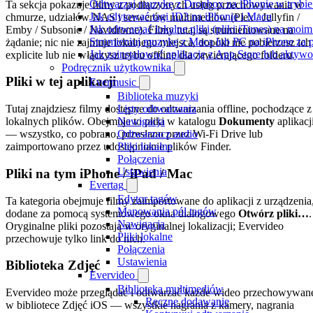
Odtwarzaj muzykę z Dropbox na iPhonie w trybie 
Ta sekcja pokazuje filmy z podłączonych usług przechowywania w
Jak edytować tagi ID3 na iPhonie i Macu
chmurze, udziałów NAS i serwerów multimediów (Plex / Jellyfin /
Jak odtwarzać lokalne pliki (pliki iTunes) na moim
Emby / Subsonic / Navidrome). Filmy tutaj są strumieniowane na
Strumieniuj muzykę z Maca lub PC na iPhone z
żądanie; nic nie zajmuje lokalnego miejsca, dopóki nie pobierzesz ich
Jak zainstalować aplikację z App Store lub akty
explicite lub nie włączysz trybu offline dla zawierającego folderu.
Podręcznik użytkownika
Pliki w tej aplikacji
Evermusic
Biblioteka muzyki
Listy odtwarzania
Tutaj znajdziesz filmy dostępne do odtwarzania offline, pochodzące z
Nawigacja
lokalnych plików. Obejmuje to pliki w katalogu
Dokumenty
aplikacj
Odtwarzacz audio
— wszystko, co pobrano, przesłano przez Wi-Fi Drive lub
Pliki lokalne
zaimportowano przez udostępnianie plików Finder.
Połączenia
Ustawienia
Pliki na tym iPhone / iPad / Mac
Evertag
Edytor tagów
Ta kategoria obejmuje filmy zaimportowane do aplikacji z urządzenia
Mapowania pól tagów
dodane za pomocą systemowego okna dialogowego
Otwórz pliki…
.
Nawigacja
Oryginalne pliki pozostają w oryginalnej lokalizacji; Evervideo
Pliki lokalne
przechowuje tylko link do nich.
Połączenia
Ustawienia
Biblioteka Zdjęć
Evervideo
Biblioteka multimediów
Evervideo może przeglądać i odtwarzać każde wideo przechowywan
Ręczne dodawanie
w bibliotece Zdjęć iOS — wszystkie nagrania z kamery, nagrania