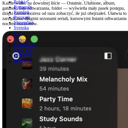
Polski
Każde wideo na dowolnej liście — Ostatnie, Ulubione, album,
Português
gatunek, lista odtwarzania, folder — wyświetla mały pasek postępu,
Română
dzięki czemu możesz od razu zobaczyć, ile już obejrzałeś. Ułatwia to
Русский
zarządzanie długimi sezonami seriali, kursowymi listami odtwarzania 
Slovenčina
nocami maratonów.
Svenska
ไทย
Türkçe
Українська
Tiếng Việt
简体中文
繁體中文