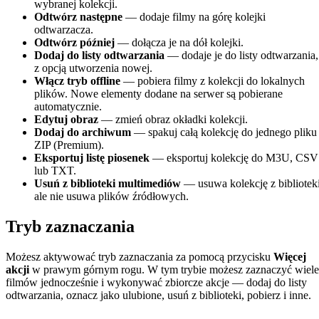
wybranej kolekcji.
Odtwórz następne
— dodaje filmy na górę kolejki
odtwarzacza.
Odtwórz później
— dołącza je na dół kolejki.
Dodaj do listy odtwarzania
— dodaje je do listy odtwarzania,
z opcją utworzenia nowej.
Włącz tryb offline
— pobiera filmy z kolekcji do lokalnych
plików. Nowe elementy dodane na serwer są pobierane
automatycznie.
Edytuj obraz
— zmień obraz okładki kolekcji.
Dodaj do archiwum
— spakuj całą kolekcję do jednego pliku
ZIP (Premium).
Eksportuj listę piosenek
— eksportuj kolekcję do M3U, CSV
lub TXT.
Usuń z biblioteki multimediów
— usuwa kolekcję z biblioteki
ale nie usuwa plików źródłowych.
Tryb zaznaczania
Możesz aktywować tryb zaznaczania za pomocą przycisku
Więcej
akcji
w prawym górnym rogu. W tym trybie możesz zaznaczyć wiele
filmów jednocześnie i wykonywać zbiorcze akcje — dodaj do listy
odtwarzania, oznacz jako ulubione, usuń z biblioteki, pobierz i inne.