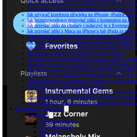
Jak słuchać audiobooków na iPhone, iPad i Mac za pom
Jak podłączyć pendrive USB do iPhone'a i słuchać muzyk
Jak używać korektora dźwięku na iPhonie, iPadzie lub 
Jak bezprzewodowo przesyłać pliki z komputera na iPh
Jak przesłać pliki do chmury i połączyć je z Evermusic, 
Jak przesłać pliki z Maca na iPhone'a lub iPada za pomo
Przesyłanie plików z komputera na iPhone za pomocą 
Jak podłączyć wewnętrzną pamięć Bluesound VAULT z a
Jak pobrać muzykę z YouTube i słuchać muzyki offline 
Jak odłączyć aplikację innej firmy od konta Google
Jak nagrywać wideo podczas odtwarzania muzyki na iP
Jak włączyć serwer multimediów DLNA w Windows 10 i
Jak odtwarzać muzykę na iPhonie z WD My Cloud Ho
Jak przesłać pliki muzyczne z komputera na iPhone bez
Odtwarzaj muzykę z Dropbox na iPhonie w trybie offlin
Jak edytować tagi ID3 na iPhonie i Macu
Jak odtwarzać lokalne pliki (pliki iTunes) na moim iPhon
Strumieniuj muzykę z Maca lub PC na iPhone za pomo
Jak zainstalować aplikację z App Store lub aktywować 
Podręcznik użytkownika
Evermusic
Biblioteka muzyki
Listy odtwarzania
Nawigacja