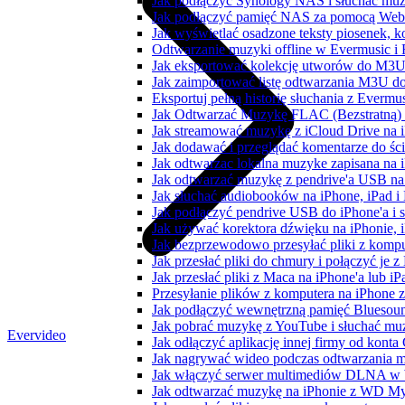
Jak podłączyć Synology NAS i słuchać muz
Jak podłączyć pamięć NAS za pomocą WebD
Jak wyświetlać osadzone teksty piosenek, k
Odtwarzanie muzyki offline w Evermusic i F
Jak eksportować kolekcję utworów do M3U
Jak zaimportować listę odtwarzania M3U do
Eksportuj pełną historię słuchania z Evermu
Jak Odtwarzać Muzykę FLAC (Bezstratną)
Jak streamować muzykę z iCloud Drive na 
Jak dodawać i przeglądać komentarze do śc
Jak odtwarzac lokalna muzyke zapisana na 
Jak odtwarzać muzykę z pendrive'a USB na
Jak słuchać audiobooków na iPhone, iPad 
Jak podłączyć pendrive USB do iPhone'a i s
Jak używać korektora dźwięku na iPhonie, 
Jak bezprzewodowo przesyłać pliki z komp
Jak przesłać pliki do chmury i połączyć je 
Jak przesłać pliki z Maca na iPhone'a lub i
Przesyłanie plików z komputera na iPhone
Jak podłączyć wewnętrzną pamięć Bluesoun
Jak pobrać muzykę z YouTube i słuchać muz
Evervideo
Jak odłączyć aplikację innej firmy od konta
Jak nagrywać wideo podczas odtwarzania m
Jak włączyć serwer multimediów DLNA w 
Jak odtwarzać muzykę na iPhonie z WD 