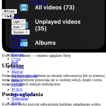
Ustawienia
Polski
عربي
Català
Light
Čeština
Dark
Dansk
System
Deutsch
Ελληνικά
English
Español
Suomi
Français
Evervideo Ostatnie — ostatnio oglądane filmy
עברית
हिन्दी
Ulubione
Hrvatski
Magyar
Oznaczaj filmy jako ulubione na ekranie odtwarzacza lub za pomocą
Bahasa Indonesia
menu opcji. Ulubione pojawiają się w osobnej sekcji, dzięki czemu
Italiano
możesz je znaleźć jednym dotknięciem.
日本語
한국어
Postęp oglądania
Bahasa Melayu
Nederlands
Norsk
Evervideo śledzi pozycję odtwarzania każdego oglądanego wideo.