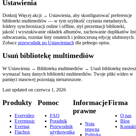
Ustawienia
Dotknij Więcej akcji → Ustawienia, aby skonfigurować preferencje
biblioteki multimediów — w tym szybkość czytania metadanych,
foldery synchronizacji online i offline, styl prezentacji biblioteki,
jakość i wyszukiwanie okładek albumów, zachowanie duplikatów list
odtwarzania, rozmiar listy ostatnich i jednoczesną edycję ulubionych.
Zobacz
przewodnik po Ustawieniach
dla pełnego opisu.
Usuń bibliotekę multimediów
W Ustawienia → Biblioteka multimediów → Usuń bibliotekę możes
wymazać bazę danych biblioteki multimediów. Twoje pliki wideo w
pamięci masowej pozostają nienaruszone.
Last updated on
czerwca 1, 2026
Produkty
Pomoc
Informacje
Firma
prawne
Evervideo
FAQ
O nas
Evermusic
Poradnik
Blog
Nota
Evertag
Przewodnik
Kontakt
prawna
Flacbox
użytkownika
Polityka