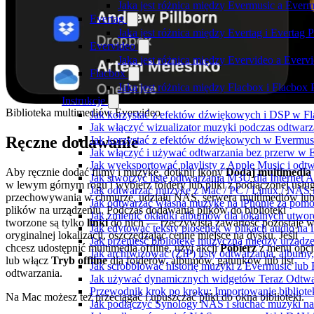
Jaka jest różnica między Evermusic a Ever
Evertag
Jaka jest różnica między Evertag i Evertag
Evervideo
Jaka jest różnica między Evervideo a Ever
Flacbox
Jaka jest różnica między Flacbox i Flacbox
Instrukcje
Biblioteka multimediów Evervideo
Jak korzystać z efektów dźwiękowych i DSP w Fla
Jak włączyć wizualizator muzyki podczas odtwarz
Ręczne dodawanie
Jak korzystać z efektów dźwiękowych w Evermusic:
Jak włączyć i używać odtwarzania bez przerw w 
Jak wyeksportować playlisty z Apple Music i odt
Aby ręcznie dodać filmy i muzykę, dotknij ikony
Dodaj multimedia
Jak stworzyć listę odtwarzania M3U dla Internet 
w lewym górnym rogu i wybierz foldery lub pliki z podłączonej usług
Jak odtwarzać muzykę z Mac / PC / Linux / NAS
przechowywania w chmurze, udziału NAS, serwera multimediów lu
Jak odtwarzać własną muzykę na iPhonie za pom
plików na urządzeniu. Podczas dodawania plików do biblioteki
Jak zmienić okładki albumów dla lokalnych utworó
tworzone są tylko
linki
do nich — rzeczywista zawartość pozostaje 
Jak edytować teksty piosenek w plikach audio n
oryginalnej lokalizacji, oszczędzając cenne miejsce na dysku. Jeśli
Jak przenieść bibliotekę muzyczną między urząd
chcesz udostępnić multimedia offline, użyj akcji
Pobierz
z menu opcj
Jak archiwizować (ZIP) listy odtwarzania, albumy
lub włącz
Tryb offline
dla folderów, albumów, gatunków lub list
Jak scrobblować historię muzyki z Evermusic lub 
odtwarzania.
Jak używać dynamicznych widgetów Teraz Odtwar
Przewodnik krok po kroku: Importowanie bibliote
Na Mac możesz też przeciągać i upuszczać pliki do okna biblioteki.
Jak podłączyć Synology NAS i słuchać muzyki na