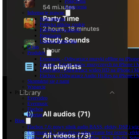
Połączenia
Ustawienia
Informacje prawne
Nota prawna
Polityka plików cookie
Polityka prywatności
Regulamin
Umowa licencyjna
O nas
Produkty
Evermusic - Odtwarzacz muzyki offline na iPhone
Evertag - Edytor tagów muzycznych na iPhone i 
Evervideo - Odtwarzacz wideo HD na iPhone i M
Flacbox - Odtwarzacz Audio Hi-Res na iPhone i 
Skontaktuj się z nami
Wsparcie
Produkty
Evervideo
Evermusic
Flacbox
Evertag
Blog
Flacbox 7.6: nowy silnik audio BASS, efekty, DSP i wi
Evermusic 8.7: prawdziwe odtwarzanie bez przerw, efekt
Flacbox 7.4: przebudowany CarPlay, Plex, Jellyfin, Sub