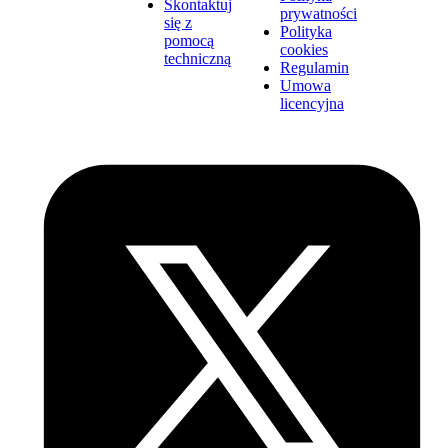
Skontaktuj
prywatności
się z
Polityka
pomocą
cookies
techniczną
Regulamin
Umowa
licencyjna