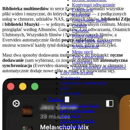
Kontynuuj odtwarzanie
Biblioteka multimediów
to serce Evervideo. Gromadzi wszystkie
Lokalizacje
pliki wideo i muzyczne, do których masz dostęp — z podłączonych
Kategorie
usług w chmurze, udziałów NAS, pobranych plików,
biblioteki Zdj
Grupowanie tagów
i
biblioteki Muzyki
— w jednym, przeszukiwalnym centrum. Możes
Ostatnie
przeglądać według Albumów, Gatunków, List odtwarzania, Ostatnich
Ulubione
Ulubionych, Wszystkich filmów i Nieodtworzonych filmów, a
Postęp oglądania
Evervideo automatycznie śledzi
postęp oglądania
, dzięki czemu
Górny pasek narzędzi
możesz wznowić każdy tytuł dokładnie tam, gdzie skończyłeś.
Wyszukiwanie
Menu opcji
Masz dwa sposoby dodawania multimediów do biblioteki:
ręczne
Tryb zaznaczania
dodawanie
(sam wybierasz, co zostanie dodane) lub
automatyczna
Ustawienia
synchronizacja
(Evervideo skanuje wskazane foldery w chmurze i
Usuń bibliotekę multimediów
automatycznie dodaje nowe pliki w miarę ich pojawiania się).
Listy odtwarzania
Nawigacja
Odtwarzacz multimediów
Pliki
Ustawienia
Flacbox
Biblioteka muzyczna
Listy Odtwarzania
Nawigacja
Odtwarzacz Audio
Pliki lokalne