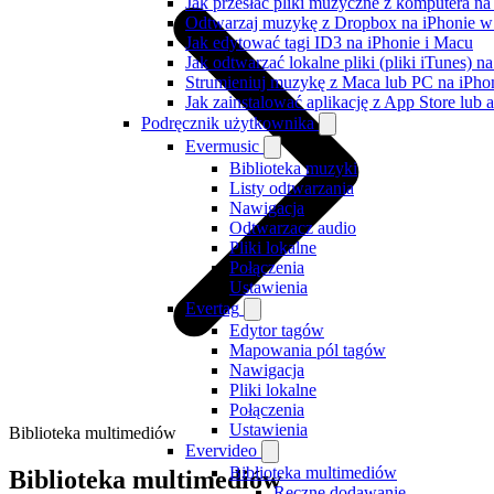
Jak przesłać pliki muzyczne z komputera n
Odtwarzaj muzykę z Dropbox na iPhonie w t
Jak edytować tagi ID3 na iPhonie i Macu
Jak odtwarzać lokalne pliki (pliki iTunes) 
Strumieniuj muzykę z Maca lub PC na iPh
Jak zainstalować aplikację z App Store lu
Podręcznik użytkownika
Evermusic
Biblioteka muzyki
Listy odtwarzania
Nawigacja
Odtwarzacz audio
Pliki lokalne
Połączenia
Ustawienia
Evertag
Edytor tagów
Mapowania pól tagów
Nawigacja
Pliki lokalne
Połączenia
Ustawienia
Biblioteka multimediów
Evervideo
Biblioteka multimediów
Biblioteka multimediów
Ręczne dodawanie