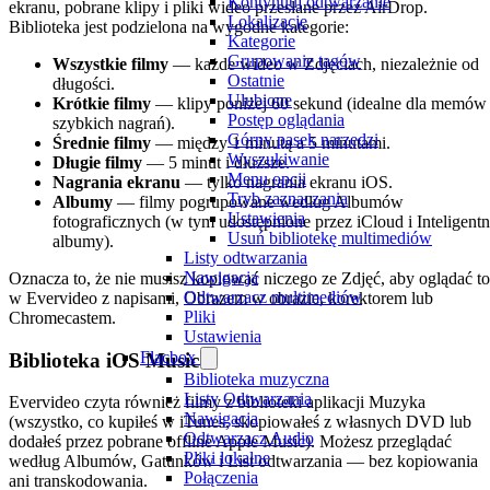
Kontynuuj odtwarzanie
ekranu, pobrane klipy i pliki wideo przesłane przez AirDrop.
Lokalizacje
Biblioteka jest podzielona na wygodne kategorie:
Kategorie
Grupowanie tagów
Wszystkie filmy
— każde wideo w Zdjęciach, niezależnie od
Ostatnie
długości.
Ulubione
Krótkie filmy
— klipy poniżej 60 sekund (idealne dla memów 
Postęp oglądania
szybkich nagrań).
Górny pasek narzędzi
Średnie filmy
— między 1 minutą a 5 minutami.
Wyszukiwanie
Długie filmy
— 5 minut i dłuższe.
Menu opcji
Nagrania ekranu
— tylko nagrania ekranu iOS.
Tryb zaznaczania
Albumy
— filmy pogrupowane według Albumów
Ustawienia
fotograficznych (w tym udostępnione przez iCloud i Inteligent
Usuń bibliotekę multimediów
albumy).
Listy odtwarzania
Nawigacja
Oznacza to, że nie musisz kopiować niczego ze Zdjęć, aby oglądać to
Odtwarzacz multimediów
w Evervideo z napisami, Obrazem w obrazie, korektorem lub
Pliki
Chromecastem.
Ustawienia
Flacbox
Biblioteka iOS Music
Biblioteka muzyczna
Listy Odtwarzania
Evervideo czyta również filmy z biblioteki aplikacji Muzyka
Nawigacja
(wszystko, co kupiłeś w iTunes, skopiowałeś z własnych DVD lub
Odtwarzacz Audio
dodałeś przez pobrane offline Apple Music). Możesz przeglądać
Pliki lokalne
według Albumów, Gatunków i List odtwarzania — bez kopiowania
Połączenia
ani transkodowania.