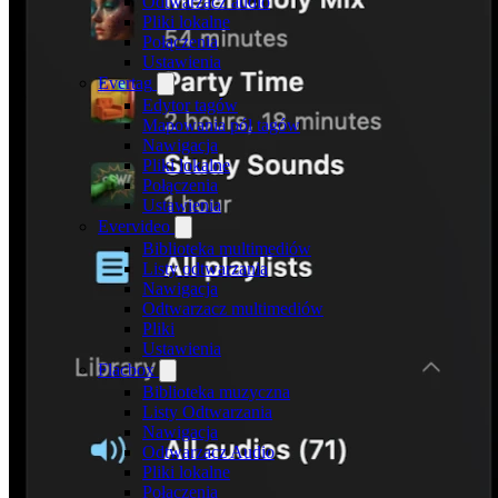
Odtwarzacz audio
Pliki lokalne
Połączenia
Ustawienia
Evertag
Edytor tagów
Mapowania pól tagów
Nawigacja
Pliki lokalne
Połączenia
Ustawienia
Evervideo
Biblioteka multimediów
Listy odtwarzania
Nawigacja
Odtwarzacz multimediów
Pliki
Ustawienia
Flacbox
Biblioteka muzyczna
Listy Odtwarzania
Nawigacja
Odtwarzacz Audio
Pliki lokalne
Połączenia