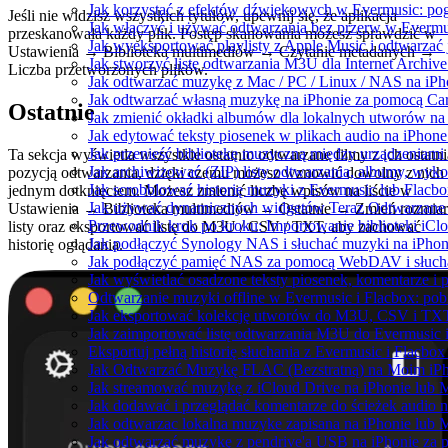
Jak korzystać z efektów dźwiękowych w Evermusic: pogłos
Jeśli nie widzisz wszystkich tytułów, upewnij się, że aplikacja
Jak włączyć i używać odtwarzania bez przerw w Evermu
przeskanowała każdy plik. Postęp skanowania możesz sprawdzić w
Jak wyeksportować playlisty z Apple Music i odtwarzać
Ustawienia → Biblioteka multimediów → Czytanie metadanych →
Jak stworzyć listę odtwarzania M3U dla Internet Archiv
Liczba przetworzonych plików.
Jak odtwarzać muzykę z Mac / PC / Linux / NAS na i
Jak odtwarzać własną muzykę na iPhonie za pomocą Ca
Ostatnie
Jak zmienić okładki albumów dla lokalnych utworów na S
Jak edytować teksty piosenek w plikach audio na iPho
Jak przenieść bibliotekę muzyczną między urządzeniam
Ta sekcja wyświetla wszystkie ostatnio odtwarzane filmy z ich ostatni
Jak archiwizować (ZIP) listy odtwarzania, albumy, wyko
pozycją odtwarzania, dzięki czemu możesz wznowić dowolny z nich
Jak scrobblować historię muzyki z Evermusic lub Flacbo
jednym dotknięciem. Możesz zmienić liczbę wpisów na liście w
Jak używać dynamicznych widgetów Teraz Odtwarzane w
Ustawienia → Biblioteka multimediów → Ostatnie → Zmień rozmiar
Przewodnik krok po kroku: Importowanie biblioteki iCl
listy oraz eksportować listę do M3U / CSV / TXT, aby zachować
Jak podłączyć Synology NAS i słuchać muzyki na iPhon
historię oglądania.
Jak podłączyć pamięć NAS za pomocą WebDAV i słucha
Jak wyświetlać osadzone teksty piosenek, komentarze i 
Odtwarzanie muzyki offline w Evermusic i Flacbox: pobi
Jak eksportować kolekcję utworów do M3U, CSV i TXT
Jak zaimportować listę odtwarzania M3U do Evermusic 
Eksportuj pełną historię słuchania z Evermusic i Flacbox
Jak Odtwarzać Muzykę FLAC (Bezstratną) na Moim iP
Jak streamować muzykę z iCloud Drive na iPhonie lub 
Jak dodawać i przeglądać komentarze do ścieżek audio 
Jak odtwarzac lokalna muzyke zapisana na iPhonie lub 
Jak odtwarzać muzykę z pendrive'a USB na iPhonie za