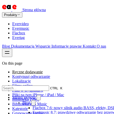
Strona główna
Produkty
Evervideo
Evermusic
Flacbox
Evertag
Blog
Dokumentacja
Wsparcie
Informacje prawne
Kontakt
O nas
On this page
Ręczne dodawanie
Kontynuuj odtwarzanie
Lokalizacje
Filmy online
CTRL K
Pliki w tej aplikacji
Pliki na tym iPhone / iPad / Mac
Strona główna
Biblioteka Zdjęć
Blog
Biblioteka iOS Music
Flacbox 7.6: nowy silnik audio BASS, efekty, DS
Kategorie
Evermusic 8.7: prawdziwe odtwarzanie bez przerw,
Grupowanie tagów