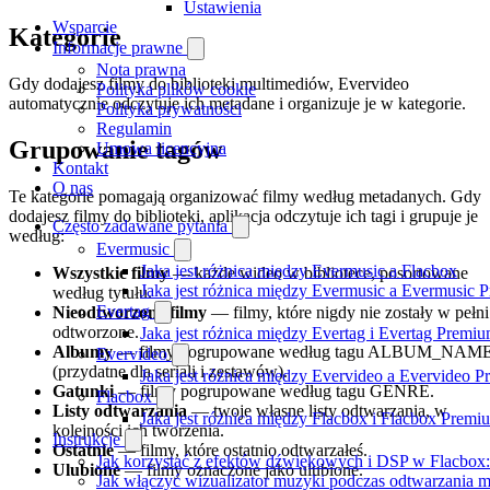
Ustawienia
Wsparcie
Kategorie
Informacje prawne
Nota prawna
Gdy dodajesz filmy do biblioteki multimediów, Evervideo
Polityka plików cookie
automatycznie odczytuje ich metadane i organizuje je w kategorie.
Polityka prywatności
Regulamin
Grupowanie tagów
Umowa licencyjna
Kontakt
O nas
Te kategorie pomagają organizować filmy według metadanych. Gdy
dodajesz filmy do biblioteki, aplikacja odczytuje ich tagi i grupuje je
Często zadawane pytania
według:
Evermusic
Jaka jest różnica między Evermusic a Flacbox
Wszystkie filmy
— każde wideo w bibliotece, posortowane
Jaka jest różnica między Evermusic a Evermusic 
według tytułu.
Evertag
Nieodtworzone filmy
— filmy, które nigdy nie zostały w pełni
odtworzone.
Jaka jest różnica między Evertag i Evertag Premi
Albumy
— filmy pogrupowane według tagu ALBUM_NAM
Evervideo
(przydatne dla seriali i zestawów).
Jaka jest różnica między Evervideo a Evervideo 
Gatunki
— filmy pogrupowane według tagu GENRE.
Flacbox
Listy odtwarzania
— twoje własne listy odtwarzania, w
Jaka jest różnica między Flacbox i Flacbox Premi
kolejności ich tworzenia.
Instrukcje
Ostatnie
— filmy, które ostatnio odtwarzałeś.
Jak korzystać z efektów dźwiękowych i DSP w Flacbox: 
Ulubione
— filmy oznaczone jako ulubione.
Jak włączyć wizualizator muzyki podczas odtwarzania m