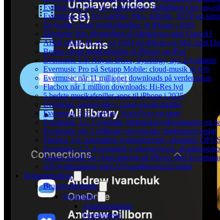
Evertag 4.2: Nye sky-forbindelser, indstillinger for tag-edi
Evermusic 8.6: Ny CarPlay, Plex, Jellyfin, SFTP og sang
De bedste cloud musikafspillere til iPhone i 2026
Eksporter Wix blogindlæg til Markdown med OpenAI
Afspil tabsfri FLAC og DSD på iPhone og Mac med Fl
Bedste cloud musikafspiller til iPhone og iPad
Evermusic 6.8: Aliyun Drive, Synology, nye UI-stilarter
Evermusic Pro på Setapp Mobile: cloud-musik til iOS
Evermusic når 11 millioner downloads på verdensplan
Flacbox når 1 million downloads: Hi-Res lyd
5 bedste musikafspiller-apps til iPhone i 2025
Evermusic promovideo: cloud-musikafspiller
Evermusic 3.6: CarPlay, VoiceOver og mere
Evermusic 3.1: Crossfade, bibliotekssynkronisering og 
Evermusic når 3 millioner downloads: funktionsoversigt
Flacbox 1.6: automatisk synkronisering, equalizer, OPUS
Evermusic 2.3: Automatisk synkronisering, afspilningspos
Stream musik fra cloud-lagring på iPhone med Evermusi
iOS-lydstreaming med AVAssetResourceLoader
Dokumentation
Brugervejledning
Evermusic
Afspilningslister
Forbindelser