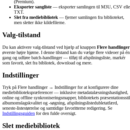
(Premium).
Eksporter sangliste
— eksporter samlingen til M3U, CSV elle
TXT.
Slet fra mediebibliotek
— fjerner samlingen fra biblioteket,
men sletter ikke kildefilerne.
Valg-tilstand
Du kan aktivere valg-tilstand ved hjælp af knappen
Flere handlinger
øverste højre hjørne. I denne tilstand kan du vælge flere videoer på én
gang og udføre batch-handlinger — tilføj til afspilningsliste, markér
som favorit, slet fra bibliotek, download og mere.
Indstillinger
Tryk på Flere handlinger → Indstillinger for at konfigurere dine
mediebibliotekspræferencer — inklusive metadatalæsningshastighed,
online og offline synkroniseringsmapper, bibliotekets præsentationsstil
albumomslagskvalitet og -søgning, afspilningslistedubletatfærd,
seneste-listestørrelse og samtidige favoritterne redigering. Se
Indstillingsguiden
for den fulde oversigt.
Slet mediebibliotek