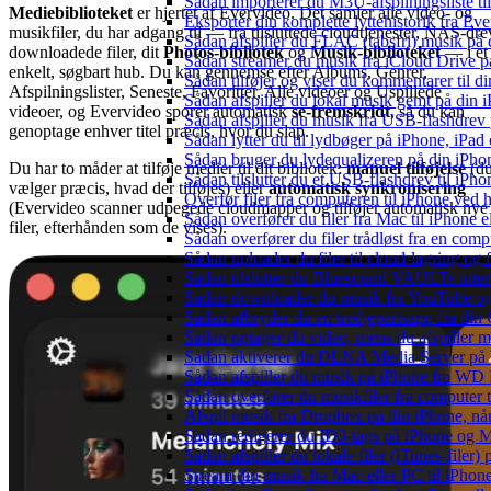
Sådan importerer du M3U-afspilningsliste t
Mediebiblioteket
er hjertet af Evervideo. Det samler alle video- og
Eksportér din komplette lyttehistorik fra Ev
musikfiler, du har adgang til — fra tilsluttede cloudtjenester, NAS-dre
Sådan afspiller du FLAC (tabsfri) musik på 
downloadede filer, dit
Photos-bibliotek
og
Musik-biblioteket
— i et
Sådan streamer du musik fra iCloud Drive p
enkelt, søgbart hub. Du kan gennemse efter Albums, Genrer,
Sådan tilføjer og viser du kommentarer til
Afspilningslister, Seneste, Favoritter, Alle videoer og Uspillede
Sådan afspiller du lokal musik gemt på din 
videoer, og Evervideo sporer automatisk
se-fremskridt
, så du kan
Sådan afspiller du musik fra USB-flashdre
genoptage enhver titel præcis, hvor du slap.
Sådan lytter du til lydbøger på iPhone, iP
Sådan bruger du lydequalizeren på din iPh
Du har to måder at tilføje medier til dit bibliotek:
manuel tilføjelse
(d
Sådan tilslutter du et USB-flashdrev til iPhone
vælger præcis, hvad der tilføjes) eller
automatisk synkronisering
Overfør filer fra computeren til iPhone ved
(Evervideo scanner udpegede cloudmapper og tilføjer automatisk nye
Sådan overfører du filer fra Mac til iPhone 
filer, efterhånden som de vises).
Sådan overfører du filer trådløst fra en com
Sådan uploader du filer til cloud-lagring og
Sådan tilslutter du Bluesound VAULTs inter
Sådan downloader du musik fra YouTube og ly
Sådan afbryder du en tredjepartsapp fra din
Sådan optager du video, mens du afspiller 
Sådan aktiverer du DLNA Media Server på W
Sådan afspiller du musik på iPhone fra 
Sådan overfører du musikfiler fra computer
Afspil musik fra Dropbox på din iPhone, når
Sådan redigerer du ID3-tags på iPhone og 
Sådan afspiller du lokale filer (iTunes-filer)
Stream din musik fra Mac eller PC til iPho