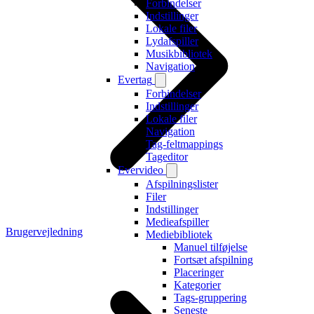
Forbindelser
Indstillinger
Lokale filer
Lydafspiller
Musikbibliotek
Navigation
Evertag
Forbindelser
Indstillinger
Lokale filer
Navigation
Tag-feltmappings
Tageditor
Evervideo
Afspilningslister
Filer
Indstillinger
Medieafspiller
Brugervejledning
Mediebibliotek
Manuel tilføjelse
Fortsæt afspilning
Placeringer
Kategorier
Tags-gruppering
Seneste