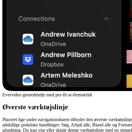
Evervideo genredetalje med per-fil se-fremskridt
Øverste værktøjslinje
Placeret lige under navigationsbaren tilbyder den øverste værktøjslinj
adskillige praktiske handlinger: Søg, Afspil alle, Bland alle og Fortsæt
afspilning. Du kan vise eller skjule denne værktøjslinje med en simpel