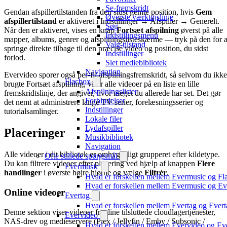
Se-fremskridt
Gendan afspillertilstanden fra den sidst gemte position, hvis
Gem
Øverste værktøjslinje
afspillertilstand
er aktiveret i Indstillinger → Afspiller → Generelt.
Søg
Når den er aktiveret, vises en knap
Fortsæt afspilning
øverst på alle
Indstillingsmenu
mapper, albums, genrer og afspilningslisteskærme — tryk på den for a
Valg-tilstand
springe direkte tilbage til den præcise video og position, du sidst
Indstillinger
forlod.
Slet mediebibliotek
Navigation
Evervideo sporer også per-fil afspilningsfremskridt, så selvom du ikke
Flacbox
brugte Fortsæt afspilning, viser alle videoer på en liste en lille
Afspilningslister
fremskridtslinje, der angiver, hvor meget du allerede har set. Det gør
Forbindelser
det nemt at administrere lange TV-serier, forelæsningsserier og
Indstillinger
tutorialsamlinger.
Lokale filer
Lydafspiller
Placeringer
Musikbibliotek
Navigation
Alle videoer i dit bibliotek er omhyggeligt grupperet efter kildetype.
Ofte stillede spørgsmål
Du kan filtrere videoer efter placering ved hjælp af knappen
Flere
Evermusic
handlinger
i øverste højre hjørne og vælge
Filtrér
.
Hvad er forskellen mellem Evermusic og Fl
Hvad er forskellen mellem Evermusic og E
Online videoer
Evertag
Hvad er forskellen mellem Evertag og Ever
Denne sektion viser videoer fra dine tilsluttede cloudlagertjenester,
Evervideo
NAS-drev og medieservere (Plex / Jellyfin / Emby / Subsonic /
Hvad er forskellen mellem Evervideo og E