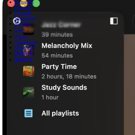
Português
Română
Русский
Slovenčina
Svenska
ไทย
Türkçe
Українська
Tiếng Việt
简体中文
繁體中文