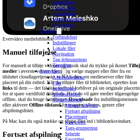
Indstillinger
Lokale filer
Lydafspiller
Musikbibliotek
Navigation
Evertag
Forbindelser
Evervideo mediebibliotek
Indstillinger
Lokale filer
Manuel tilføjelse
Navigation
Tag-feltmappings
Tageditor
For manuelt at tilføje videoer og musik skal du trykke på ikonet
Tilføj
medier
i øverste venstre hjørne og vælge mapper eller filer fra en
Evervideo
tilsluttet cloudlagertjeneste, et NAS-drev, en medieserver eller filer
Afspilningslister
placeret på din enhed. Når du tilføjer filer til biblioteket, oprettes kun
Filer
links
til dem — det faktiske indhold forbliver på sin originale placeri
Indstillinger
for at spare værdifuld diskplads. Hvis du vil gøre medier tilgængelige
Medieafspiller
offline, skal du bruge handlingen
Downloade
fra indstillingsmenuen
Mediebibliotek
eller aktivere
Offline-tilstand
for mapper, albums, genrer eller
Manuel tilføjelse
afspilningslister.
Fortsæt afspilning
Placeringer
På Mac kan du også trække og slippe filer ind i biblioteksvinduet.
Kategorier
Tags-gruppering
Fortsæt afspilning
Seneste
Favoritter