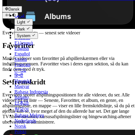
Dansk
عربي
Català
Light
Čeština
Dark
Dansk
Evervideo Seneste — senest sete videoer
System
Deutsch
Ελληνικά
Favoritter
English
Español
Markér videoer som favoritter på afspillerskærmen eller via
Suomi
indstillingsmenuen. Favoritter vises i deres egen sektion, så du kan
Français
finde dem med ét tryk.
עברית
हिन्दी
Se-fremskridt
Hrvatski
Magyar
Bahasa Indonesia
Evervideo sporer afspilningspositionen for alle videoer, du ser. Alle
Italiano
videoer på en liste — Seneste, Favoritter, et album, en genre, en
日本語
afspilningsliste, en mappe — viser en lille fremskridtslinje, så du på et
한국어
øjeblik kan se, hvor meget af den du allerede har set. Det gør lange
Bahasa Melayu
TV-show-sæsoner, kursusafspilningslister og bingewatching-aftener
Nederlands
ubesværede at administrere.
Norsk
Polski