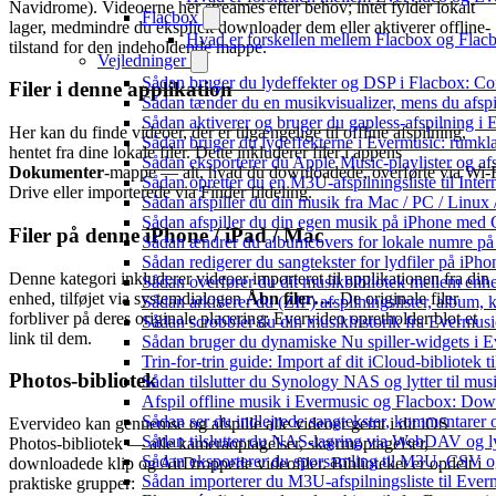
Navidrome). Videoerne her streames efter behov; intet fylder lokalt
Flacbox
lager, medmindre du eksplicit downloader dem eller aktiverer offline-
Hvad er forskellen mellem Flacbox og Fla
tilstand for den indeholdende mappe.
Vejledninger
Sådan bruger du lydeffekter og DSP i Flacbox: C
Filer i denne applikation
Sådan tænder du en musikvisualizer, mens du afsp
Sådan aktiverer og bruger du gapless-afspilning i
Her kan du finde videoer, der er tilgængelige til offline afspilning,
Sådan bruger du lydeffekterne i Evermusic: rumkl
hentet fra dine lokale filer. Dette inkluderer filer i appens
Sådan eksporterer du Apple Music-playlister og af
Dokumenter
-mappe — alt, hvad du downloadede, overførte via Wi-
Sådan opretter du en M3U-afspilningsliste til Inte
Drive eller importerede via Finder fildeling.
Sådan afspiller du din musik fra Mac / PC / Li
Sådan afspiller du din egen musik på iPhone med 
Filer på denne iPhone / iPad / Mac
Sådan ændrer du albumcovers for lokale numre på S
Sådan redigerer du sangtekster for lydfiler på iPh
Denne kategori inkluderer videoer importeret til applikationen fra din
Sådan overfører du dit musikbibliotek mellem enhed
enhed, tilføjet via systemdialogen
Åbn filer…
. De originale filer
Sådan arkiverer du (ZIP) afspilningslister, album,
forbliver på deres originale placering; Evervideo opretholder blot et
Sådan scrobbler du din musikhistorik fra Evermusic
link til dem.
Sådan bruger du dynamiske Nu spiller-widgets i 
Trin-for-trin guide: Import af dit iCloud-bibliotek
Photos-bibliotek
Sådan tilslutter du Synology NAS og lytter til mus
Afspil offline musik i Evermusic og Flacbox: Downl
Sådan ser du indlejrede sangtekster, kommentarer 
Evervideo kan gennemse og afspille alle videoer gemt i dit iOS
Sådan tilslutter du NAS-lagring via WebDAV og lyt
Photos-bibliotek — alle kameraoptagelser, skærmoptagelser,
Sådan eksporterer du sporsamling til M3U, CSV 
downloadede klip og AirDroppede videofiler. Biblioteket er opdelt i
Sådan importerer du M3U-afspilningsliste til Eve
praktiske grupper: