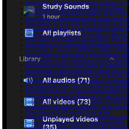
Eksportér din komplette lyttehistorik fra Evermusic og Fl
Sådan afspiller du FLAC (tabsfri) musik på din iPhone
Sådan streamer du musik fra iCloud Drive på din iPhone
Sådan tilføjer og viser du kommentarer til dine lydspo
Sådan afspiller du lokal musik gemt på din iPhone eller 
Sådan afspiller du musik fra USB-flashdrev på iPhone 
Sådan lytter du til lydbøger på iPhone, iPad og Mac me
Sådan bruger du lydequalizeren på din iPhone, iPad el
Sådan tilslutter du et USB-flashdrev til iPhone og lytter ti
Overfør filer fra computeren til iPhone ved hjælp af SM
Sådan overfører du filer fra Mac til iPhone eller iPad me
Sådan overfører du filer trådløst fra en computer til en
Sådan uploader du filer til cloud-lagring og forbinder de
Sådan tilslutter du Bluesound VAULTs interne lager fra
Sådan downloader du musik fra YouTube og lytter til off
Sådan afbryder du en tredjepartsapp fra din Google-kont
Sådan optager du video, mens du afspiller musik på iPho
Sådan aktiverer du DLNA Media Server på Windows 10 o
Sådan afspiller du musik på iPhone fra WD My Cloud 
Sådan overfører du musikfiler fra computer til iPhone 
Afspil musik fra Dropbox på din iPhone, når du er offlin
Sådan redigerer du ID3-tags på iPhone og Mac
Sådan afspiller du lokale filer (iTunes-filer) på min iPhon
Stream din musik fra Mac eller PC til iPhone via SMB
Sådan installerer du appen fra App Store eller aktiverer