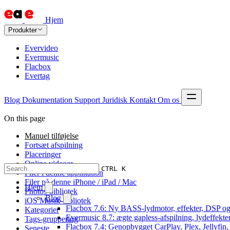
Hjem
Produkter
Evervideo
Evermusic
Flacbox
Evertag
Blog
Dokumentation
Support
Juridisk
Kontakt
Om os
On this page
Manuel tilføjelse
Fortsæt afspilning
Placeringer
Online videoer
CTRL K
Filer i denne applikation
Filer på denne iPhone / iPad / Mac
Hjem
Photos-bibliotek
Blog
iOS Musik-bibliotek
Flacbox 7.6: Ny BASS-lydmotor, effekter, DSP og 
Kategorier
Evermusic 8.7: ægte gapless-afspilning, lydeffekte
Tags-gruppering
Flacbox 7.4: Genopbygget CarPlay, Plex, Jellyfin,
Seneste