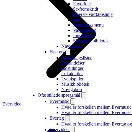
Favoritter
Se-fremskridt
Øverste værktøjslinje
Søg
Indstillingsmenu
Valg-tilstand
Indstillinger
Slet mediebibliotek
Navigation
Flacbox
Afspilningslister
Forbindelser
Indstillinger
Lokale filer
Lydafspiller
Musikbibliotek
Navigation
Ofte stillede spørgsmål
Evermusic
Evervideo
Hvad er forskellen mellem Evermusic
Hvad er forskellen mellem Evermusi
Evertag
Hvad er forskellen mellem Evertag o
Evervideo