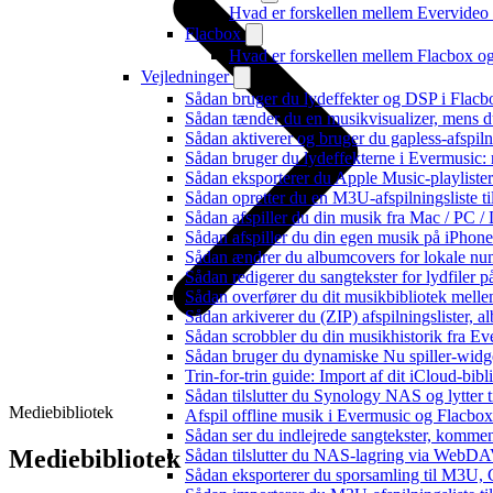
Hvad er forskellen mellem Evervide
Flacbox
Hvad er forskellen mellem Flacbox 
Vejledninger
Sådan bruger du lydeffekter og DSP i Flac
Sådan tænder du en musikvisualizer, mens d
Sådan aktiverer og bruger du gapless-afspil
Sådan bruger du lydeffekterne i Evermusic:
Sådan eksporterer du Apple Music-playliste
Sådan opretter du en M3U-afspilningsliste ti
Sådan afspiller du din musik fra Mac / PC
Sådan afspiller du din egen musik på iPhon
Sådan ændrer du albumcovers for lokale numr
Sådan redigerer du sangtekster for lydfiler
Sådan overfører du dit musikbibliotek mellem
Sådan arkiverer du (ZIP) afspilningslister, 
Sådan scrobbler du din musikhistorik fra Eve
Sådan bruger du dynamiske Nu spiller-widg
Trin-for-trin guide: Import af dit iCloud-bib
Sådan tilslutter du Synology NAS og lytter t
Mediebibliotek
Afspil offline musik i Evermusic og Flacbox:
Sådan ser du indlejrede sangtekster, kommen
Mediebibliotek
Sådan tilslutter du NAS-lagring via WebDAV 
Sådan eksporterer du sporsamling til M3U