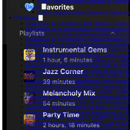
Hvad er forskellen mellem Evervideo og Evervid
Flacbox
Hvad er forskellen mellem Flacbox og Flacbox P
Vejledninger
Sådan bruger du lydeffekter og DSP i Flacbox: Compres
Sådan tænder du en musikvisualizer, mens du afspiller 
Sådan aktiverer og bruger du gapless-afspilning i Evermu
Sådan bruger du lydeffekterne i Evermusic: rumklang, d
Sådan eksporterer du Apple Music-playlister og afspille
Sådan opretter du en M3U-afspilningsliste til Internet Ar
Sådan afspiller du din musik fra Mac / PC / Linux / 
Sådan afspiller du din egen musik på iPhone med CarPla
Sådan ændrer du albumcovers for lokale numre på Spotify
Sådan redigerer du sangtekster for lydfiler på iPhone el
Sådan overfører du dit musikbibliotek mellem enheder i E
Sådan arkiverer du (ZIP) afspilningslister, album, kunst
Sådan scrobbler du din musikhistorik fra Evermusic eller 
Sådan bruger du dynamiske Nu spiller-widgets i Evermu
Trin-for-trin guide: Import af dit iCloud-bibliotek til Ev
Sådan tilslutter du Synology NAS og lytter til musik på 
Afspil offline musik i Evermusic og Flacbox: Download og
Sådan ser du indlejrede sangtekster, kommentarer og LRC-
Sådan tilslutter du NAS-lagring via WebDAV og lytter ti
Sådan eksporterer du sporsamling til M3U, CSV og TXT
Sådan importerer du M3U-afspilningsliste til Evermusic