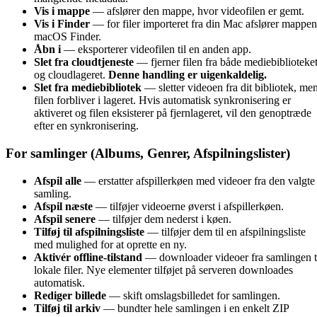
Vis i mappe
— afslører den mappe, hvor videofilen er gemt.
Vis i Finder
— for filer importeret fra din Mac afslører mappen
macOS Finder.
Åbn i
— eksporterer videofilen til en anden app.
Slet fra cloudtjeneste
— fjerner filen fra både mediebiblioteke
og cloudlageret.
Denne handling er uigenkaldelig.
Slet fra mediebibliotek
— sletter videoen fra dit bibliotek, me
filen forbliver i lageret. Hvis automatisk synkronisering er
aktiveret og filen eksisterer på fjernlageret, vil den genoptræde
efter en synkronisering.
For samlinger (Albums, Genrer, Afspilningslister)
Afspil alle
— erstatter afspillerkøen med videoer fra den valgte
samling.
Afspil næste
— tilføjer videoerne øverst i afspillerkøen.
Afspil senere
— tilføjer dem nederst i køen.
Tilføj til afspilningsliste
— tilføjer dem til en afspilningsliste
med mulighed for at oprette en ny.
Aktivér offline-tilstand
— downloader videoer fra samlingen t
lokale filer. Nye elementer tilføjet på serveren downloades
automatisk.
Rediger billede
— skift omslagsbilledet for samlingen.
Tilføj til arkiv
— bundter hele samlingen i en enkelt ZIP