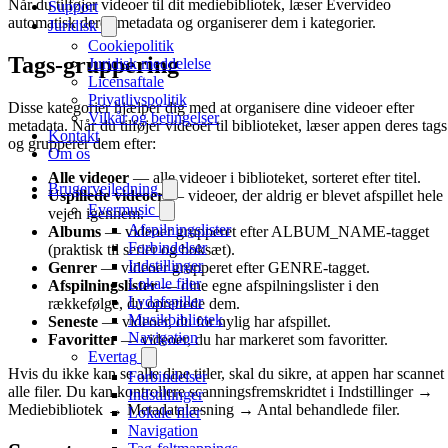
Når du tilføjer videoer til dit mediebibliotek, læser Evervideo
Support
automatisk deres metadata og organiserer dem i kategorier.
Juridisk
Cookiepolitik
Tags-gruppering
Juridisk meddelelse
Licensaftale
Privatlivspolitik
Disse kategorier hjælper dig med at organisere dine videoer efter
Vilkår og betingelser
metadata. Når du tilføjer videoer til biblioteket, læser appen deres tags
Kontakt
og grupperer dem efter:
Om os
Alle videoer
— alle videoer i biblioteket, sorteret efter titel.
Brugervejledning
Uspillede videoer
— videoer, der aldrig er blevet afspillet hele
Evermusic
vejen igennem.
Afspilningslister
Albums
— videoer grupperet efter ALBUM_NAME-tagget
Forbindelser
(praktisk til serier og boksæt).
Indstillinger
Genrer
— videoer grupperet efter GENRE-tagget.
Lokale filer
Afspilningslister
— dine egne afspilningslister i den
Lydafspiller
rækkefølge, du oprettede dem.
Musikbibliotek
Seneste
— videoer, du for nylig har afspillet.
Navigation
Favoritter
— videoer, du har markeret som favoritter.
Evertag
Hvis du ikke kan se alle dine titler, skal du sikre, at appen har scannet
Forbindelser
alle filer. Du kan kontrollere scanningsfremskridtet i Indstillinger →
Indstillinger
Mediebibliotek → Metadatalæsning → Antal behandlede filer.
Lokale filer
Navigation