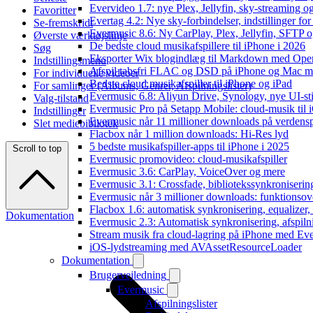
Evervideo 1.7: nye Plex, Jellyfin, sky-streaming og
Favoritter
Evertag 4.2: Nye sky-forbindelser, indstillinger for 
Se-fremskridt
Evermusic 8.6: Ny CarPlay, Plex, Jellyfin, SFTP o
Øverste værktøjslinje
De bedste cloud musikafspillere til iPhone i 2026
Søg
Eksporter Wix blogindlæg til Markdown med Op
Indstillingsmenu
Afspil tabsfri FLAC og DSD på iPhone og Mac m
For individuelle videoer
Bedste cloud musikafspiller til iPhone og iPad
For samlinger (Albums, Genrer, Afspilningslister)
Evermusic 6.8: Aliyun Drive, Synology, nye UI-sti
Valg-tilstand
Evermusic Pro på Setapp Mobile: cloud-musik til 
Indstillinger
Evermusic når 11 millioner downloads på verdens
Slet mediebibliotek
Flacbox når 1 million downloads: Hi-Res lyd
5 bedste musikafspiller-apps til iPhone i 2025
Scroll to top
Evermusic promovideo: cloud-musikafspiller
Evermusic 3.6: CarPlay, VoiceOver og mere
Evermusic 3.1: Crossfade, bibliotekssynkroniseri
Evermusic når 3 millioner downloads: funktionsov
Flacbox 1.6: automatisk synkronisering, equalizer
Dokumentation
Evermusic 2.3: Automatisk synkronisering, afspiln
Stream musik fra cloud-lagring på iPhone med Ev
iOS-lydstreaming med AVAssetResourceLoader
Dokumentation
Brugervejledning
Evermusic
Afspilningslister