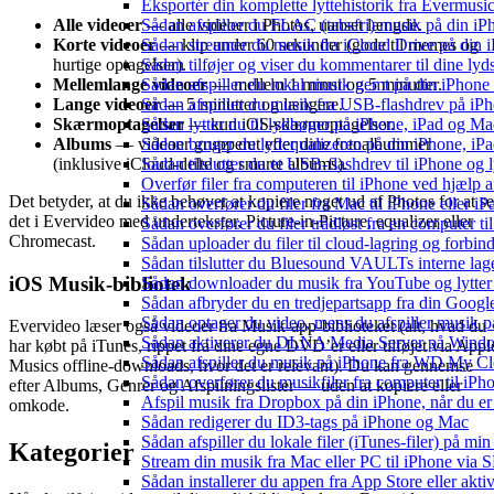
Eksportér din komplette lyttehistorik fra Evermusic
Alle videoer
Sådan afspiller du FLAC (tabsfri) musik på din iP
— alle videoer i Photos, uanset længde.
Korte videoer
Sådan streamer du musik fra iCloud Drive på din 
— klip under 60 sekunder (gode til memes og
hurtige optagelser).
Sådan tilføjer og viser du kommentarer til dine 
Mellemlange videoer
Sådan afspiller du lokal musik gemt på din iPhone
— mellem 1 minut og 5 minutter.
Lange videoer
Sådan afspiller du musik fra USB-flashdrev på i
— 5 minutter og længere.
Skærmoptagelser
Sådan lytter du til lydbøger på iPhone, iPad og 
— kun iOS-skærmoptagelser.
Albums
— videoer grupperet efter dine fotoalbummer
Sådan bruger du lydequalizeren på din iPhone, i
(inklusive iCloud-delte og smarte albums).
Sådan tilslutter du et USB-flashdrev til iPhone og ly
Overfør filer fra computeren til iPhone ved hjælp
Det betyder, at du ikke behøver at kopiere noget ud af Photos for at se
Sådan overfører du filer fra Mac til iPhone eller i
det i Evervideo med undertekster, Picture-in-Picture, equalizer eller
Sådan overfører du filer trådløst fra en computer 
Chromecast.
Sådan uploader du filer til cloud-lagring og forbin
Sådan tilslutter du Bluesound VAULTs interne lag
iOS Musik-bibliotek
Sådan downloader du musik fra YouTube og lytter t
Sådan afbryder du en tredjepartsapp fra din Googl
Sådan optager du video, mens du afspiller musik 
Evervideo læser også videoer fra Musik-app-biblioteket (alt, hvad du
Sådan aktiverer du DLNA Media Server på Window
har købt på iTunes, rippet fra dine egne DVD’er eller tilføjet via Appl
Sådan afspiller du musik på iPhone fra WD My 
Musics offline-downloads, hvor det er relevant). Du kan gennemse
Sådan overfører du musikfiler fra computer til i
efter Albums, Genrer og Afspilningslister — uden at kopiere eller
Afspil musik fra Dropbox på din iPhone, når du er 
omkode.
Sådan redigerer du ID3-tags på iPhone og Mac
Sådan afspiller du lokale filer (iTunes-filer) på mi
Kategorier
Stream din musik fra Mac eller PC til iPhone via
Sådan installerer du appen fra App Store eller akt