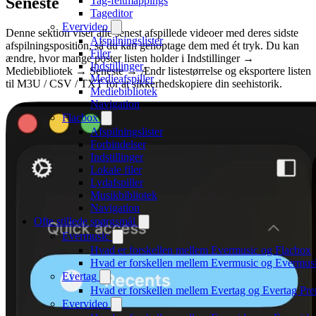
Seneste
Tag-feltmappings
Tageditor
Evervideo
Denne sektion viser alle senest afspillede videoer med deres sidste
Afspilningslister
afspilningsposition, så du kan genoptage dem med ét tryk. Du kan
Filer
ændre, hvor mange poster listen holder i Indstillinger →
Indstillinger
Mediebibliotek → Seneste → Ændr listestørrelse og eksportere listen
Medieafspiller
til M3U / CSV / TXT for at sikkerhedskopiere din seehistorik.
Mediebibliotek
Navigation
Flacbox
Afspilningslister
Forbindelser
Indstillinger
Lokale filer
Lydafspiller
Musikbibliotek
Navigation
Ofte stillede spørgsmål
Evermusic
Hvad er forskellen mellem Evermusic og Flacbox
Hvad er forskellen mellem Evermusic og Evermu
Evertag
Hvad er forskellen mellem Evertag og Evertag Pr
Evervideo